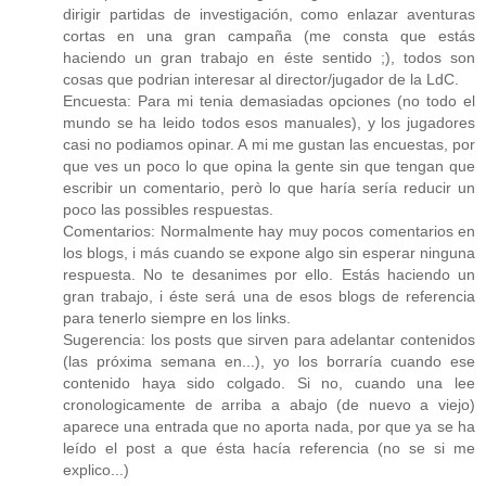
dirigir partidas de investigación, como enlazar aventuras
cortas en una gran campaña (me consta que estás
haciendo un gran trabajo en éste sentido ;), todos son
cosas que podrian interesar al director/jugador de la LdC.
Encuesta: Para mi tenia demasiadas opciones (no todo el
mundo se ha leido todos esos manuales), y los jugadores
casi no podiamos opinar. A mi me gustan las encuestas, por
que ves un poco lo que opina la gente sin que tengan que
escribir un comentario, però lo que haría sería reducir un
poco las possibles respuestas.
Comentarios: Normalmente hay muy pocos comentarios en
los blogs, i más cuando se expone algo sin esperar ninguna
respuesta. No te desanimes por ello. Estás haciendo un
gran trabajo, i éste será una de esos blogs de referencia
para tenerlo siempre en los links.
Sugerencia: los posts que sirven para adelantar contenidos
(las próxima semana en...), yo los borraría cuando ese
contenido haya sido colgado. Si no, cuando una lee
cronologicamente de arriba a abajo (de nuevo a viejo)
aparece una entrada que no aporta nada, por que ya se ha
leído el post a que ésta hacía referencia (no se si me
explico...)