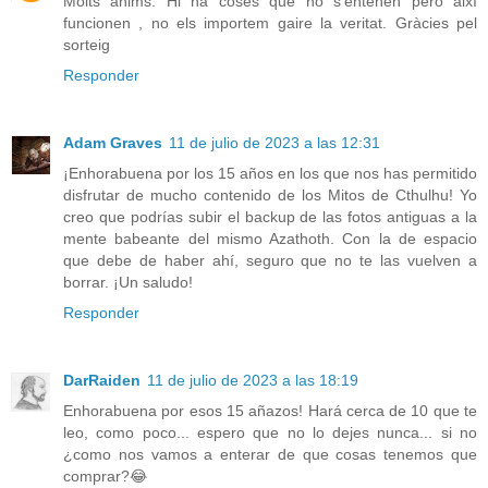
Molts ànims. Hi ha coses que no s'entenen però així
funcionen , no els importem gaire la veritat. Gràcies pel
sorteig
Responder
Adam Graves
11 de julio de 2023 a las 12:31
¡Enhorabuena por los 15 años en los que nos has permitido
disfrutar de mucho contenido de los Mitos de Cthulhu! Yo
creo que podrías subir el backup de las fotos antiguas a la
mente babeante del mismo Azathoth. Con la de espacio
que debe de haber ahí, seguro que no te las vuelven a
borrar. ¡Un saludo!
Responder
DarRaiden
11 de julio de 2023 a las 18:19
Enhorabuena por esos 15 añazos! Hará cerca de 10 que te
leo, como poco... espero que no lo dejes nunca... si no
¿como nos vamos a enterar de que cosas tenemos que
comprar?😂