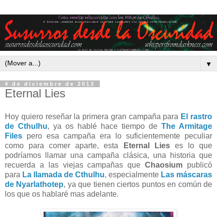
▼
4 de diciembre de 2013
Eternal Lies
Hoy quiero reseñar la primera gran campaña para
El rastro
de Cthulhu
, ya os hablé hace tiempo de
The Armitage
Files
pero esa campaña era lo suficientemente peculiar
como para comer aparte, esta
Eternal Lies
es lo que
podríamos llamar una campaña clásica, una historia que
recuerda a las viejas campañas que
Chaosium
publicó
para
La llamada de Cthulhu
, especialmente
Las máscaras
de Nyarlathotep
, ya que tienen ciertos puntos en común de
los que os hablaré mas adelante.