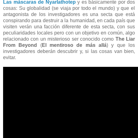
Las máscaras de Nyarlathotep
y es básicamente por dos
cosas: Su globalidad (se viaja por todo el mundo) y que el
antagonista de los investigadores es una secta que está
conspirando para destruir a la humanidad, en cada país que
visiten verán una facción diferente de esta secta, con sus
peculiaridades locales pero con un objetivo en común, algo
relacionado con un misterioso ser conocido como
The Liar
From Beyond
(
El mentiroso de más allá
) y que los
investigadores deberán descubrir y, si las cosas van bien,
evitar.