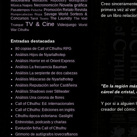
Miscelánea
Miskatonic Repository
Monográfico
Creo sincerament
Novela gráfica
Necronomicón
Música
Naipes
primera vez al ver
Promoción
Relato
Revista
Pasatiempos
Peluche
Savage World
Sorteos &
Rompecabezas
Ropa
de un libro relaci
Concursos
The Laundry
Tarot
The Void
Teatro
TV & Cine
Videojuego
Trueque
World
War Cthulhu
Entradas destacadas
80 copias de Call of Cthulhu RPG
Análisis Hijos de Nyarlathotep
Análisis Horror en el Orient Express
Análisis La frecuencia Bauman
Análisis La serpiente de dos cabezas
Análisis Máscaras de Nyarlathotep
Análisis Reputación señor Castiñeira
"En la región má
Análisis Shadows over Stillwater
cárcel de cristal,
Análisis Una corona de flores
Y por si a alguien
Call of Cthulhu: Ed. internacionales
creador del cómic
Call of Cthulhu: Ediciones en inglés
Cthulhu época victoriana: Gaslight
Entrevistas, podcasts y charlas
Evolución ficha Call of Cthulhu
Grimorio de autógrafos lovecraftianos