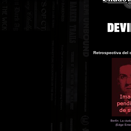
Retrospectiva del 
Berlín: La ciu
(Edge Ente