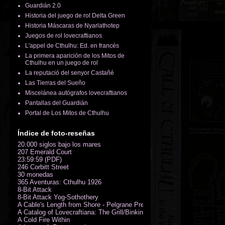
Guardián 2.0
Historia del juego de rol Delta Green
Historia Máscaras de Nyarlathotep
Juegos de rol lovecraftianos
L'appel de Cthulhu: Ed. en francés
La primera aparición de los Mitos de
Cthulhu en un juego de rol
La reputació del senyor Castañé
Las Tierras del Sueño
Miscelánea autógrafos lovecraftianos
Pantallas del Guardián
Portal de Los Mitos de Cthulhu
Índice de foto-reseñas
20.000 siglos bajo los mares
207 Emerald Court
23:59:59 (PDF)
246 Corbitt Street
30 monedas
365 Aventuras: Cthulhu 1926
8-Bit Attack
8-Bit Attack Yog-Sothothery
A Cable's Length from Shore - Pelgrane Press' FreeRPG 2018 (PDF)
A Catalog of Lovecraftiana: The Grill/Binkin Collection
A Cold Fire Within