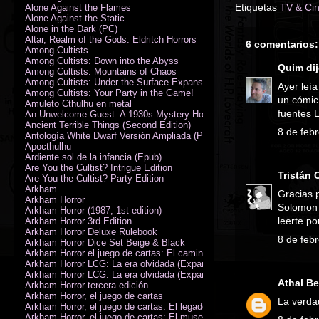
Etiquetas
TV & Ci
Alone Against the Flames
Alone Against the Static
Alone in the Dark (PC)
Altar, Realm of the Gods: Eldritch Horrors
6 comentarios:
Among Cultists
Among Cultists: Down into the Abyss
Quim
dij
Among Cultists: Mountains of Chaos
Among Cultists: Under the Surface Expansion
Ayer leí
Among Cultists: Your Party in the Game!
un cómic
Amuleto Cthulhu en metal
fuentes 
An Unwelcome Guest: A 1930s Mystery Horror Adventure RPG
Ancient Terrible Things (Second Edition)
8 de febr
Antología White Dwarf Versión Ampliada (PDF)
Apocthulhu
Ardiente sol de la infancia (Epub)
Are You the Cultist? Intrigue Edition
Tristán
Are You the Cultist? Party Edition
Arkham
Gracias 
Arkham Horror
Solomon 
Arkham Horror (1987, 1st edition)
leerte po
Arkham Horror 3rd Edition
Arkham Horror Deluxe Rulebook
8 de feb
Arkham Horror Dice Set Beige & Black
Arkham Horror el juego de cartas: El camino a Carcosa - Exp. campañ
Arkham Horror LCG: La era olvidada (Expansión de campaña)
Arkham Horror LCG: La era olvidada (Expansión de investigadores)
Athal Be
Arkham Horror tercera edición
Arkham Horror, el juego de cartas
La verda
Arkham Horror, el juego de cartas: El legado de Dunwich expansión
Arkham Horror, el juego de cartas: El museo Miskatonic