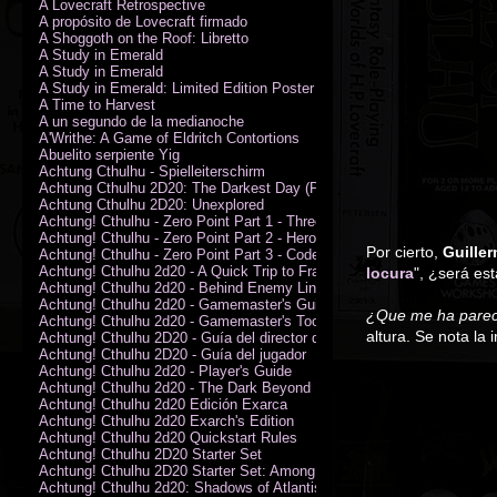
A Lovecraft Retrospective
A propósito de Lovecraft firmado
A Shoggoth on the Roof: Libretto
A Study in Emerald
A Study in Emerald
A Study in Emerald: Limited Edition Poster (Neil Gaiman)
A Time to Harvest
A un segundo de la medianoche
A'Writhe: A Game of Eldritch Contortions
Abuelito serpiente Yig
Achtung Cthulhu - Spielleiterschirm
Achtung Cthulhu 2D20: The Darkest Day (PDF)
Achtung Cthulhu 2D20: Unexplored
Achtung! Cthulhu - Zero Point Part 1 - Three Kings
Achtung! Cthulhu - Zero Point Part 2 - Heroes of the Sea
Por cierto,
Guiller
Achtung! Cthulhu - Zero Point Part 3 - Code of Honour (PDF)
Achtung! Cthulhu 2d20 - A Quick Trip to France (PDF)
locura
", ¿será est
Achtung! Cthulhu 2d20 - Behind Enemy Lines
Achtung! Cthulhu 2d20 - Gamemaster's Guide
¿Que me ha parec
Achtung! Cthulhu 2d20 - Gamemaster's Toolkit
altura. Se nota la 
Achtung! Cthulhu 2D20 - Guía del director de juego
Achtung! Cthulhu 2D20 - Guía del jugador
Achtung! Cthulhu 2d20 - Player's Guide
Achtung! Cthulhu 2d20 - The Dark Beyond
Achtung! Cthulhu 2d20 Edición Exarca
Achtung! Cthulhu 2d20 Exarch's Edition
Achtung! Cthulhu 2d20 Quickstart Rules
Achtung! Cthulhu 2D20 Starter Set
Achtung! Cthulhu 2D20 Starter Set: Among the Wolves (PDF)
Achtung! Cthulhu 2d20: Shadows of Atlantis