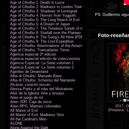
Age of Cthulhu 1: Death in Luxor
Age of Cthulhu 2: Madness in London Town
Age of Cthulhu 3: Shadows of Leningrad
PS: Guillermo sig
Age of Cthulhu 4: Horrors from Yuggoth
Age of Cthulhu 5: The Long Reach of Evil
Age of Cthulhu 6: A Dream of Japan
Age of Cthulhu 7: The Timeless Sands of India
Age of Cthulhu 8: Starfall over the Plateau of Leng
Foto-reseñas
Age of Cthulhu 8: The Gang’s All Here (PDF)
Age of Cthulhu 9: The Lost Expedition
Age of Cthulhu: Abominations of the Amazon
Age of Cthulhu: Transatlantic Terror
Agencia especial 2ª edición
Agencia especial edición de coleccionista
Agencia Especial: La Serie volumen 1
Agencia Especial: La Serie volumen 2
Agentes de Dreamland
Alba di Cthulhu: Manuale Base
Alba di Cthulhu: Schermo del Narratore
Alcázar, corazón oscuro
Alessa Parks y el robo del Miskatonic
Álex de la Iglesia: Arte y ensayo
Alien el juego de rol
Alien JDR: Caja de inicio
Alien RPG: Marines coloniales
2017 - O
(Fireplace - L
All Manor of Evil
All Manor of Evil: Madness Stirs
All the Cardinal's Men
ALONE
Alone Against the Dark