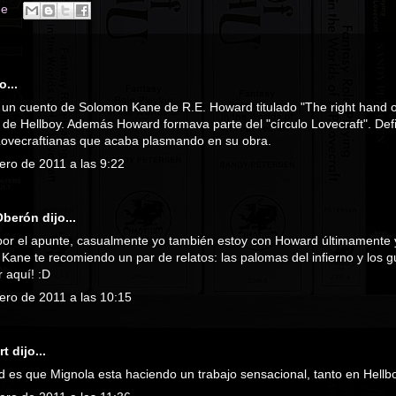
ne
o...
a un cuento de Solomon Kane de R.E. Howard titulado "The right hand o
 de Hellboy. Además Howard formava parte del "círculo Lovecraft". Def
Lovecraftianas que acaba plasmando en su obra.
ero de 2011 a las 9:22
 Oberón
dijo...
por el apunte, casualmente yo también estoy con Howard últimamente 
Kane te recomiendo un par de relatos: las palomas del infierno y los g
r aquí! :D
rero de 2011 a las 10:15
a
rt
dijo...
d es que Mignola esta haciendo un trabajo sensacional, tanto en Hell