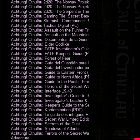
Achtung! Cthulhu 2d20: The Norway Projekt
Achtung! Cthulhu 2d20: The Norway Projekt (PDF)
Achtung! Cthulhu 2d20: The Serpent & The Sands
Achtung! Cthulhu Gaming Tile: Sscret Base & Icy Ruins
Achtung! Cthulhu Skirmish: Commander's Set
Achtung! Cthulhu Tactics Digital (PC)
Achtung! Cthulhu: Assault on the Führer Train
Achtung! Cthulhu: Assault on the Mountains of Madness
Achtung! Cthulhu: Documentos de la Guerra Secreta
Achtung! Cthulhu: Elder Godlike
Achtung! Cthulhu: FATE Investigator's Guide (PDF)
Achtung! Cthulhu: FATE Keeper's Guide (PDF)
Achtung! Cthulhu: Forest of Fear
Achtung! Cthulhu: Guía del Guardián para la Guerra Secreta
Achtung! Cthulhu: Guía del Investigador para la Guerra Secreta
Achtung! Cthulhu: Guide to Eastern Front (PDF)
Achtung! Cthulhu: Guide to North Africa (PDF)
Achtung! Cthulhu: Guide to the Pacific Front
Achtung! Cthulhu: Horrors of the Secret War
Achtung! Cthulhu: Interface 19.40
Achtung! Cthulhu: Investigator's Guide to the Secret War
Achtung! Cthulhu: Investigator's Leather & Canvas Bag
Achtung! Cthulhu: Keeper's Guide to the Secret War
Achtung! Cthulhu: Kontamination (PDF)
Achtung! Cthulhu: Le guide des intrigues + ecran
Achtung! Cthulhu: Secret War Limted Edition Book
Achtung! Cthulhu: Secrets of the Dust
Achtung! Cthulhu: Shadows of Atlantis
Achtung! Cthulhu: Terrors of the Secret War
Adventure!