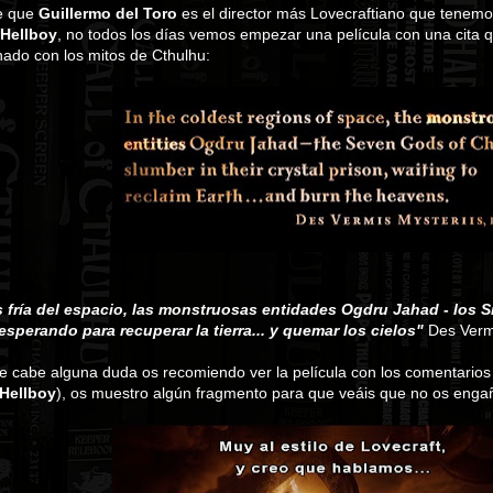
e que
Guillermo del Toro
es el director más Lovecraftiano que tenemos
Hellboy
, no todos los días vemos empezar una película con una cita 
onado con los mitos de Cthulhu:
s fría del espacio, las monstruosas entidades Ogdru Jahad - los S
 esperando para recuperar la tierra... y quemar los cielos"
Des Vermi
 le cabe alguna duda os recomiendo ver la película con los comentario
Hellboy
), os muestro algún fragmento para que veáis que no os enga