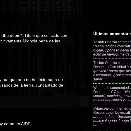
Últimos comentari
f the doom". Título que coincide con
initivamente Mignola bebe de las
Tristán Oberón
commen
Recopilacion Lovecraft
digital, y por eso decía
echo de menos, me da
Tristán Oberón
commen
Desde La Oscuridad Y 
gracias! Espero que dis
escenarios, y, por supu
y aunque aún no he leido nada de
saber…”
usanos de la tierra. ¡Encantado de
Wemnoch
commented 
Oscuridad Y Otras
:
“No 
compré, muchas gracias
recomendaciones y blo
Milancete
commented 
Recopilacion Lovecraft
preguntado en Gigames
descatalogada. Luego 
boy como en AIDP.
en…”