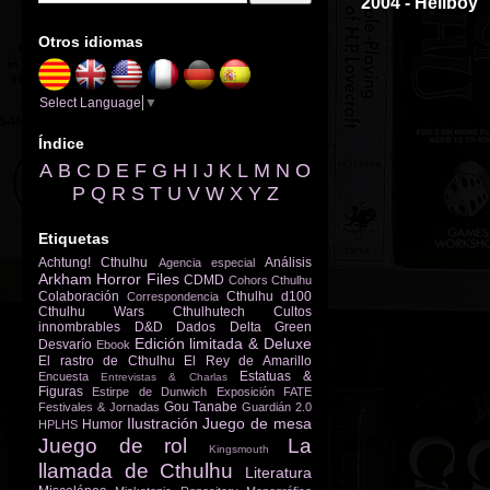
2004 - Hellboy
Otros idiomas
Select Language
▼
Índice
A
B
C
D
E
F
G
H
I
J
K
L
M
N
O
P
Q
R
S
T
U
V
W
X
Y
Z
Etiquetas
Achtung! Cthulhu
Análisis
Agencia especial
Arkham Horror Files
CDMD
Cohors Cthulhu
Colaboración
Cthulhu d100
Correspondencia
Cthulhu Wars
Cthulhutech
Cultos
innombrables
D&D
Dados
Delta Green
Edición limitada & Deluxe
Desvarío
Ebook
El rastro de Cthulhu
El Rey de Amarillo
Estatuas &
Encuesta
Entrevistas & Charlas
Figuras
Estirpe de Dunwich
Exposición
FATE
Gou Tanabe
Festivales & Jornadas
Guardián 2.0
Ilustración
Juego de mesa
Humor
HPLHS
Juego de rol
La
Kingsmouth
llamada de Cthulhu
Literatura