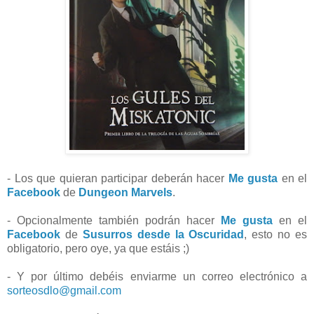
- Los que quieran participar deberán hacer
Me gusta
en el
Facebook
de
Dungeon Marvels
.
- Opcionalmente también podrán hacer
Me gusta
en el
Facebook
de
Susurros desde la Oscuridad
, esto no es
obligatorio, pero oye, ya que estáis ;)
- Y por último debéis enviarme un correo electrónico a
sorteosdlo@gmail.com