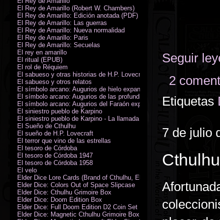
El Rey de Amarillo
El Rey de Amarillo (Robert W. Chambers)
El Rey de Amarillo: Edición anotada (PDF)
El Rey de Amarillo: Las guerras
El Rey de Amarillo: Nueva normalidad
El Rey de Amarillo: Paris
El Rey de Amarillo: Secuelas
El rey en amarillo
Seguir le
El ritual (EPUB)
El rol de Réquiem
El sabueso y otras historias de H.P. Lovecraft
2 coment
El sabueso y otros relatos
El símbolo arcano: Augurios de hielo expansión
El símbolo arcano: Augurios de las profundidades expansión
Etiquetas
El símbolo arcano: Augurios del Faraón expansión
El siniestro pueblo de Karpino
El siniestro pueblo de Karpino - La llamada de Cthulhu
El Sueño de Cthulhu
7 de julio
El sueño de H.P. Lovecraft
El terror que vino de las estrellas
El tesoro de Córdoba
Cthulhu
El tesoro de Córdoba 1947
El tesoro de Córdoba 1958
El velo
Elder Dice Lore Cards (Brand of Cthulhu, Elder Sign, Astral Elder Sign)
Afortuna
Elder Dice: Colors Out of Space Slipcase
Elder Dice: Cthulhu Grimoire Box
Elder Dice: Doom Edition Box
coleccion
Elder Dice: Full Doom Edition D2 Coin Set
Elder Dice: Magnetic Cthulhu Grimoire Box