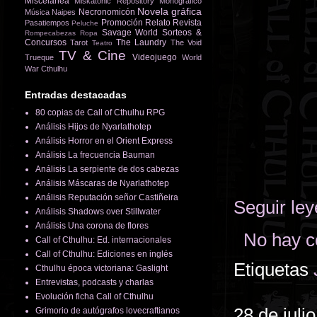
Miscelánea
Miskatonic Repository
Monográfico
Novela gráfica
Necronomicón
Música
Naipes
Promoción
Relato
Revista
Pasatiempos
Peluche
Savage World
Sorteos &
Rompecabezas
Ropa
Concursos
The Laundry
Tarot
The Void
Teatro
TV & Cine
Videojuego
Trueque
World
War Cthulhu
Entradas destacadas
80 copias de Call of Cthulhu RPG
Análisis Hijos de Nyarlathotep
Análisis Horror en el Orient Express
Análisis La frecuencia Bauman
Análisis La serpiente de dos cabezas
Análisis Máscaras de Nyarlathotep
Análisis Reputación señor Castiñeira
Seguir le
Análisis Shadows over Stillwater
Análisis Una corona de flores
No hay c
Call of Cthulhu: Ed. internacionales
Call of Cthulhu: Ediciones en inglés
Etiquetas
Cthulhu época victoriana: Gaslight
Entrevistas, podcasts y charlas
Evolución ficha Call of Cthulhu
28 de juli
Grimorio de autógrafos lovecraftianos