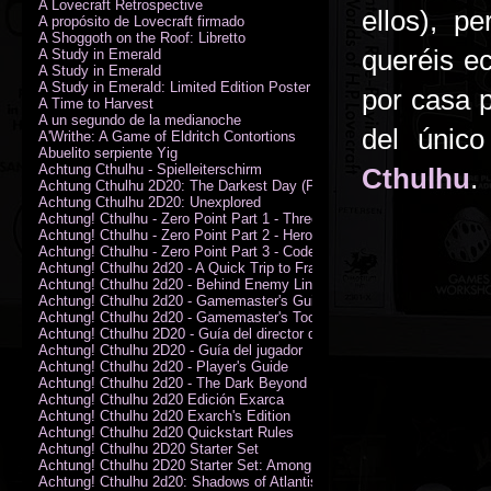
A Lovecraft Retrospective
ellos), p
A propósito de Lovecraft firmado
A Shoggoth on the Roof: Libretto
queréis e
A Study in Emerald
A Study in Emerald
A Study in Emerald: Limited Edition Poster (Neil Gaiman)
por casa 
A Time to Harvest
A un segundo de la medianoche
del únic
A'Writhe: A Game of Eldritch Contortions
Abuelito serpiente Yig
Achtung Cthulhu - Spielleiterschirm
Cthulhu
.
Achtung Cthulhu 2D20: The Darkest Day (PDF)
Achtung Cthulhu 2D20: Unexplored
Achtung! Cthulhu - Zero Point Part 1 - Three Kings
Achtung! Cthulhu - Zero Point Part 2 - Heroes of the Sea
Achtung! Cthulhu - Zero Point Part 3 - Code of Honour (PDF)
Achtung! Cthulhu 2d20 - A Quick Trip to France (PDF)
Achtung! Cthulhu 2d20 - Behind Enemy Lines
Achtung! Cthulhu 2d20 - Gamemaster's Guide
Achtung! Cthulhu 2d20 - Gamemaster's Toolkit
Achtung! Cthulhu 2D20 - Guía del director de juego
Achtung! Cthulhu 2D20 - Guía del jugador
Achtung! Cthulhu 2d20 - Player's Guide
Achtung! Cthulhu 2d20 - The Dark Beyond
Achtung! Cthulhu 2d20 Edición Exarca
Achtung! Cthulhu 2d20 Exarch's Edition
Achtung! Cthulhu 2d20 Quickstart Rules
Achtung! Cthulhu 2D20 Starter Set
Achtung! Cthulhu 2D20 Starter Set: Among the Wolves (PDF)
Achtung! Cthulhu 2d20: Shadows of Atlantis