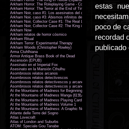
estas nu
Arkham Horror: The Roleplaying Game - Core Rulebook (PDF)
Arkham Horror: The Terror at the End of Time
Arkham Noir, caso #1: Los asesinatos del culto de la bruja
necesita
Arkham Noir, caso #3: Abismos infinitos de oscuridad
Arkham Noir, Collector Case #1: The Real Leeds
poco de c
Arkham Noir, Collector Case #2: The King in Yellow
Arkham Now
Arkham relatos de horror cósmico
recordad q
Arkham Ritual
Arkham Terror: Experimental Therapy
publicado
Arkham Woods (Christopher Rowley)
Arma Ctuhlhiana
Armor Antique Brass Book of the Dead
Ascensión (EPUB)
Asesinato en el Imperial Fox
Asesinato en la Mansión Cthulhu
Asombrosos relatos arcanos
Asombrosos relatos detectivescos
Asombrosos relatos detectivescos y arcanos
Asombrosos relatos detectivescos y arcanos
At the Mountains of Madness for Beginning Readers
At the Mountains of Madness Manga (狂気の山脈)
At the Mountains of Madness Playing Cards
At the Mountains of Madness Volume 1
At the Mountains of Madness: A Graphic Novel
Atlante delle Terre del Sogno
Atlas Lovecraft
Atlas of London and Suburbs
ATOM: Speciale Gou Tanabe