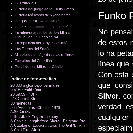
Guardián 2.0
Historia del juego de rol Delta Green
Funko P
Historia Máscaras de Nyarlathotep
Juegos de rol lovecraftianos
L'appel de Cthulhu: Ed. en francés
No pensab
La primera aparición de los Mitos de
Cthulhu en un juego de rol
de estos 
La reputació del senyor Castañé
Las Tierras del Sueño
lo ha peta
Miscelánea autógrafos lovecraftianos
Pantallas del Guardián
línea que
Portal de Los Mitos de Cthulhu
Con esta 
Índice de foto-reseñas
que cons
20.000 siglos bajo los mares
207 Emerald Court
Silver
, c
23:59:59 (PDF)
246 Corbitt Street
30 monedas
verdad e
365 Aventuras: Cthulhu 1926
8-Bit Attack
cualquier
8-Bit Attack Yog-Sothothery
A Cable's Length from Shore - Pelgrane Press' FreeRPG 2018 (PDF)
A Catalog of Lovecraftiana: The Grill/Binkin Collection
especial
A Cold Fire Within