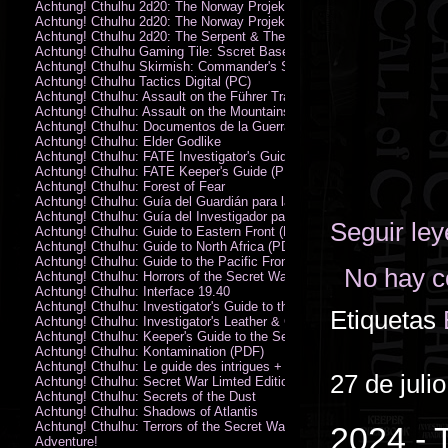
Achtung! Cthulhu 2d20: The Norway Projekt
Achtung! Cthulhu 2d20: The Norway Projekt (PDF)
Achtung! Cthulhu 2d20: The Serpent & The Sands
Achtung! Cthulhu Gaming Tile: Sscret Base & Icy Ruins
Achtung! Cthulhu Skirmish: Commander's Set
Achtung! Cthulhu Tactics Digital (PC)
Achtung! Cthulhu: Assault on the Führer Train
Achtung! Cthulhu: Assault on the Mountains of Madness
Achtung! Cthulhu: Documentos de la Guerra Secreta
Achtung! Cthulhu: Elder Godlike
Achtung! Cthulhu: FATE Investigator's Guide (PDF)
Achtung! Cthulhu: FATE Keeper's Guide (PDF)
Achtung! Cthulhu: Forest of Fear
Achtung! Cthulhu: Guía del Guardián para la Guerra Secreta
Achtung! Cthulhu: Guía del Investigador para la Guerra Secreta
Seguir le
Achtung! Cthulhu: Guide to Eastern Front (PDF)
Achtung! Cthulhu: Guide to North Africa (PDF)
Achtung! Cthulhu: Guide to the Pacific Front
No hay c
Achtung! Cthulhu: Horrors of the Secret War
Achtung! Cthulhu: Interface 19.40
Achtung! Cthulhu: Investigator's Guide to the Secret War
Etiquetas
Achtung! Cthulhu: Investigator's Leather & Canvas Bag
Achtung! Cthulhu: Keeper's Guide to the Secret War
Achtung! Cthulhu: Kontamination (PDF)
Achtung! Cthulhu: Le guide des intrigues + ecran
27 de juli
Achtung! Cthulhu: Secret War Limted Edition Book
Achtung! Cthulhu: Secrets of the Dust
Achtung! Cthulhu: Shadows of Atlantis
Achtung! Cthulhu: Terrors of the Secret War
2024 -
Adventure!