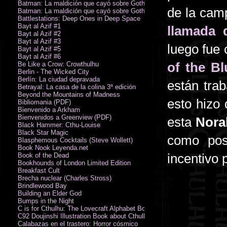
Batman: La maldición que cayó sobre Gotham
de la cam
Batman: La maldición que cayó sobre Gotham
Battlestations: Deep Ones in Deep Space
Bayt al Azif #1
llamada 
Bayt al Azif #2
Bayt al Azif #3
luego fue 
Bayt al Azif #5
Bayt al Azif #6
of the Bl
Be Like a Crow: Crowthulhu
Berlin - The Wicked City
Berlín: La ciudad depravada
están tra
Betrayal: La casa de la colina 3ª edición
Beyond the Mountains of Madness
esto hizo 
Bibliomania (PDF)
Bienvenido a Arkham
Bienvenidos a Greenview (PDF)
esta
Norah
Black Hammer: Cthu-Louise
Black Star Magic
como post
Blasphemous Cocktails (Steve Wollett)
Book Nook Leyenda.net
incentivo 
Book of the Dead
Bookhounds of London Limited Edition
Breakfast Cult
Brecha nuclear (Charles Stross)
Brindlewood Bay
Building an Elder God
Bumps in the Night
C is for Cthulhu: The Lovecraft Alphabet Board Book
C92 Doujinshi Illustration Book about Cthulhu Mythos
Calabazas en el trastero: Horror cósmico