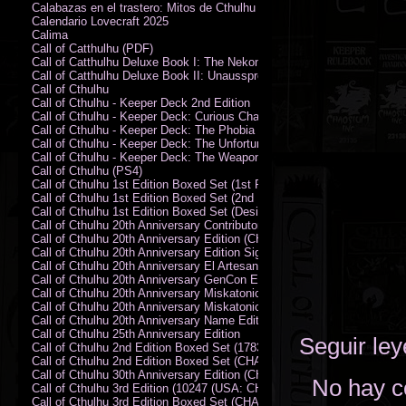
Calabazas en el trastero: Mitos de Cthulhu
Calendario Lovecraft 2025
Calima
Call of Catthulhu (PDF)
Call of Catthulhu Deluxe Book I: The Nekonomikon
Call of Catthulhu Deluxe Book II: Unaussprechlichen Katzen
Call of Cthulhu
Call of Cthulhu - Keeper Deck 2nd Edition
Call of Cthulhu - Keeper Deck: Curious Charecter Deck
Call of Cthulhu - Keeper Deck: The Phobia Deck
Call of Cthulhu - Keeper Deck: The Unfortunate Events Deck
Call of Cthulhu - Keeper Deck: The Weapons and Artifacts Deck
Call of Cthulhu (PS4)
Call of Cthulhu 1st Edition Boxed Set (1st Printing) (CHA2009-X)
Call of Cthulhu 1st Edition Boxed Set (2nd Printing) (CHA2009-X)
Call of Cthulhu 1st Edition Boxed Set (Designer's Edition)
Call of Cthulhu 20th Anniversary Contributor Edition
Call of Cthulhu 20th Anniversary Edition (CHA2399)
Call of Cthulhu 20th Anniversary Edition Signed by Sandy Petersen
Call of Cthulhu 20th Anniversary El Artesano del Rey Edition
Call of Cthulhu 20th Anniversary GenCon Edition
Call of Cthulhu 20th Anniversary Miskatonic University Library Edition 
Call of Cthulhu 20th Anniversary Miskatonic University Library Edition 
Call of Cthulhu 20th Anniversary Name Edition
Call of Cthulhu 25th Anniversary Edition
Seguir le
Call of Cthulhu 2nd Edition Boxed Set (178301)
Call of Cthulhu 2nd Edition Boxed Set (CHA2301-X)
Call of Cthulhu 30th Anniversary Edition (CHA23126)
No hay c
Call of Cthulhu 3rd Edition (10247 (USA: CHA2317-H))
Call of Cthulhu 3rd Edition Boxed Set (CHA2301-X)