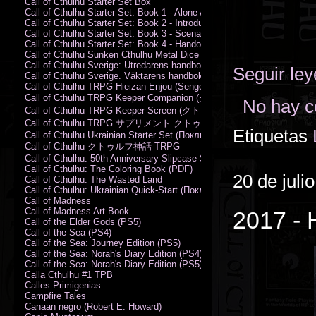
Call of Cthulhu Starter Set Box
Call of Cthulhu Starter Set: Book 1 - Alone Against the Flames
Call of Cthulhu Starter Set: Book 2 - Introductory Rules
Call of Cthulhu Starter Set: Book 3 - Scenarios
Call of Cthulhu Starter Set: Book 4 - Handouts
Call of Cthulhu Sunken Cthulhu Metal Dice Set
Call of Cthulhu Sverige: Utredarens handbok (PDF)
Seguir le
Call of Cthulhu Sverige. Väktarens handbok
Call of Cthulhu TRPG Hieizan Enjou (Sengoku Period)
Call of Cthulhu TRPG Keeper Companion (クトゥルフ神話TRPG
No hay c
Call of Cthulhu TRPG Keeper Screen (クトゥルフ神話TRPG キ
Call of Cthulhu TRPG サプリメント クトゥルフ2015
Etiquetas
Call of Cthulhu Ukrainian Starter Set (Поклик Ктулху. Базовий набір)
Call of Cthulhu クトゥルフ神話 TRPG
Call of Cthulhu: 50th Anniversary Slipcase Set
Call of Cthulhu: The Coloring Book (PDF)
20 de juli
Call of Cthulhu: The Wasted Land
Call of Cthulhu: Ukrainian Quick-Start (Поклик Ктулху. Швидкий старт
Call of Madness
Call of Madness Art Book
2017 - 
Call of the Elder Gods (PS5)
Call of the Sea (PS4)
Call of the Sea: Journey Edition (PS5)
Call of the Sea: Norah's Diary Edition (PS4)
Call of the Sea: Norah's Diary Edition (PS5)
Calla Cthulhu #1 TPB
Calles Primigenias
Campfire Tales
Canaan negro (Robert E. Howard)