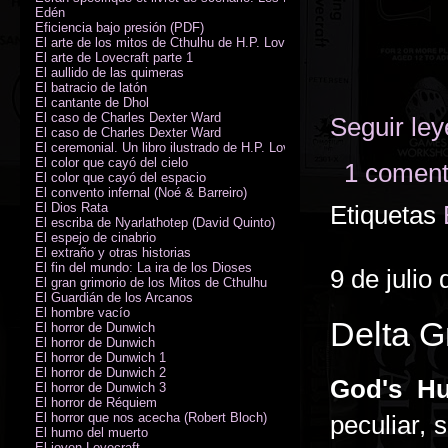
Edén
Eficiencia bajo presión (PDF)
El arte de los mitos de Cthulhu de H.P. Lovecraft
El arte de Lovecraft parte 1
El aullido de las quimeras
El batracio de latón
El cantante de Dhol
El caso de Charles Dexter Ward
Seguir le
El caso de Charles Dexter Ward
El ceremonial. Un libro ilustrado de H.P. Lovecraft
El color que cayó del cielo
1 coment
El color que cayó del espacio
El convento infernal (Noé & Barreiro)
El Dios Rata
Etiquetas
El escriba de Nyarlathotep (David Quinto)
El espejo de cinabrio
El extraño y otras historias
El fin del mundo: La ira de los Dioses
9 de julio
El gran grimorio de los Mitos de Cthulhu
El Guardián de los Arcanos
El hombre vacío
Delta G
El horror de Dunwich
El horror de Dunwich
El horror de Dunwich 1
El horror de Dunwich 2
God's Hu
El horror de Dunwich 3
El horror de Réquiem
El horror que nos acecha (Robert Bloch)
peculiar, 
El humo del muerto
El joven Lovecraft