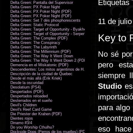
Etiquetas
Delta Green: Pantalla del Supervisor
Delta Green: PX Poker Night
Delta Green: PX Poker Night (PDF)
Delta Green: PX Poker Night (PDF)
11 de juli
Delta Green: Set 7 dés phosphorescents
Delta Green: Static Protocol
Delta Green: Target of Opportunity - Byakhee
Delta Green: Target of Opportunity - Serpent Man
Key to 
Delta Green: The Complex (PDF)
Delta Green: The Conspiracy
Delta Green: The Labyrinth
Delta Green: The Millennium (PDF)
No sé por 
Delta Green: The Way It Went Down
Delta Green: The Way It Went Down 2 (PDF)
pero est
Demencia en el Miskatonic (PDF)
Descendientes: Los mitos argentinos de H.P. Lovecraft
siempre 
Descripción de la ciudad de Quebec
Desde el más allá (Erik Kriek)
Desde la oscuridad
Studio
es 
Desolatium (PS4)
Despertados (PDF)
importaci
Despertados reloaded
Desterrados en el sueño
Devil's Children
para algo
Devil's Reef Card Game
Die Priester der Krahen (PDF)
encontrand
Dientes rojos
Dinamo #3/4
eso hace
Do you Worship Cthulhu?
Dockside Dogs (Perros de los muelles) (PDF)