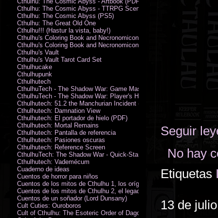
Cthulhu: The Cosmic Abyss - Artbook (PDF)
Cthulhu: The Cosmic Abyss - TTRPG Scenario - Arkham Horror (PDF)
Cthulhu: The Cosmic Abyss (PS5)
Cthulhu: The Great Old One
Cthulhu!!! (Hastur la vista, baby!)
Cthulhu's Coloring Book and Necronomicon of Sunny Day Doings
Cthulhu's Coloring Book and Necronomicon of Sunny Day Doings New 
Cthulhu's Vault
Cthulhu's Vault Tarot Card Set
Cthulhucake
Cthulhupunk
Cthulhutech
CthulhuTech - The Shadow War: Game Master's Guide (PDF)
CthulhuTech - The Shadow War: Player's Handbook (PDF)
Cthulhutech: 51.2 the Manchurian Incident (PDF)
Cthulhutech: Damnation View
Cthulhutech: El portador de hielo (PDF)
Cthulhutech: Mortal Remains
Seguir le
Cthulhutech: Pantalla de referencia
Cthulhutech: Pasiones oscuras
Cthulhutech: Reference Screen
No hay c
CthulhuTech: The Shadow War - Quick-Start Rules (PDF)
Cthulhutech: Vademécum
Cuaderno de ideas
Etiquetas
Cuentos de horror para niños
Cuentos de los mitos de Cthulhu 1, los orígenes
Cuentos de los mitos de Cthulhu 2, el legado
Cuentos de un soñador (Lord Dunsany)
13 de juli
Cult Cuties: Ouroboros
Cult of Cthulhu: The Esoteric Order of Dagon Vol.1: Book One