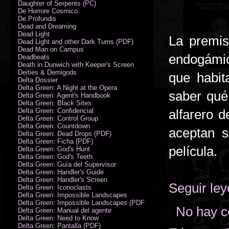
Daughter of Serpents (PC)
De Horrore Cosmico
De Profundis
Dead and Dreaming
Dead Light
La premis
Dead Light and other Dark Turns (PDF)
Dead Man on Campus
endogámic
Deadbeats
Death in Dunwich with Keeper's Screen
Deities & Demigods
que habit
Delta Dossier
Delta Green: A Night at the Opera
saber qué
Delta Green: Agent's Handbook
Delta Green: Black Sites
Delta Green: Confidencial
alfarero d
Delta Green: Control Group
Delta Green: Countdown
aceptan s
Delta Green: Dead Drops (PDF)
Delta Green: Ficha (PDF)
película.
Delta Green: God's Hunt
Delta Green: God's Teeth
Delta Green: Guía del Supervisor
Delta Green: Handler's Guide
Delta Green: Handler's Screen
Seguir le
Delta Green: Iconoclasts
Delta Green: Impossible Landscapes
Delta Green: Impossible Landscapes (PDF - Espiral)
No hay c
Delta Green: Manual del agente
Delta Green: Need to Know
Delta Green: Pantalla (PDF)