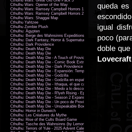
Cthulhu Wars: Great Old One Pack 3
queda es d
Cthulhu Wars: Opener of the Way
Cthulhu Wars: Ramsey Campbell Horrors 1
Cthulhu Wars: Ramsey Campbell Horrors 2
escondido
Cthulhu Wars: Shaggai Map
Cthulhu Yahtzee
igual dis
Cthulhu Zombie Plush
Cthulhu: Ägypten
Cthulhu: Berge des Wahnsinns Expeditionspack
poco (par
Cthulhu: Dark Fantasy, Horror & Supernatural Movies
Cthulhu: Dark Providence
doble que
Cthulhu: Death May Die
Cthulhu: Death May Die
Lovecraf
Cthulhu: Death May Die - A Touch of Providence
Cthulhu: Death May Die - Comic Book Extras vol. 2
Cthulhu: Death May Die - Dark Providence Investigators
Cthulhu: Death May Die - Expansión: Temporada 2
Cthulhu: Death May Die - Godzilla
Cthulhu: Death May Die - Godzilla en español
Cthulhu: Death May Die - Ithaqua, el que camina en el viento
Cthulhu: Death May Die - Miedo a lo desconocido
Cthulhu: Death May Die - R'lyeh Rising - Epic Episode
Cthulhu: Death May Die - Season 2 Expansion
Cthulhu: Death May Die - Un poco de Providence
Cthulhu: Death May Die - Unspeakable Box
Cthulhu: Horror in Dunwich
Cthulhu: Les Créatures du Mythe
Cthulhu: Rise of the Cults Board Game
Cthulhu: Tasche des Wahnsinns (by Lemonfish)
Cthulhu: Terrors of Yule - 2025 Advent Calendar