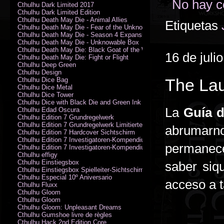
No hay c
Cthulhu Dark Limited 2017
Cthulhu Dark Limited Edition
Cthulhu Death May Die - Animal Allies
Etiquetas
Cthulhu Death May Die - Fear of the Unknown
Cthulhu Death May Die - Season 4 Expansion
Cthulhu Death May Die - Unknowable Box
Cthulhu Death May Die: Black Goat of the Woods
16 de juli
Cthulhu Death May Die: Fight or Flight
Cthulhu Deep Green
Cthulhu Design
The Lau
Cthulhu Dice Bag
Cthulhu Dice Metal
Cthulhu Dice Tower
Cthulhu Dice with Black Die and Green Ink
La
Guía d
Cthulhu Edad Oscura
Cthulhu Edition 7 Grundregelwerk
Cthulhu Edition 7 Grundregelwerk Limitierte Edition
abrumarn
Cthulhu Edition 7 Hardcover Sichtschirm
Cthulhu Edition 7 Investigatoren-Kompendium
permanece
Cthulhu Edition 7 Investigatoren-Kompendium Limitierte Edition
Cthulhu effigy
Cthulhu Einstiegsbox
saber siq
Cthulhu Einstiegsbox Spielleiter-Sichtschirm
Cthulhu Especial 10º Aniversario
acceso a t
Cthulhu Fluxx
Cthulhu Gloom
Cthulhu Gloom
Cthulhu Gloom: Unpleasant Dreams
Cthulhu Gumshoe livre de règles
Cthulhu Hack 2nd Edition Core