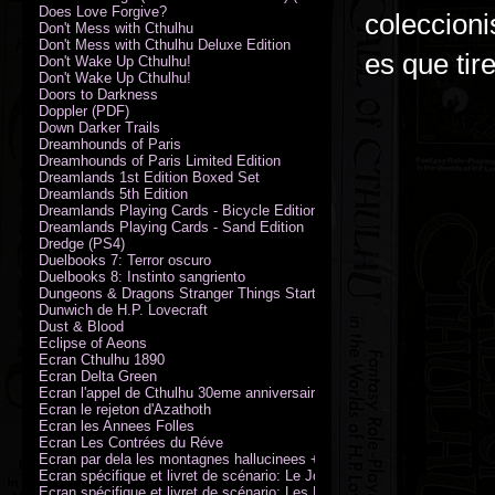
Does Love Forgive?
coleccion
Don't Mess with Cthulhu
Don't Mess with Cthulhu Deluxe Edition
es que tir
Don't Wake Up Cthulhu!
Don't Wake Up Cthulhu!
Doors to Darkness
Doppler (PDF)
Down Darker Trails
Dreamhounds of Paris
Dreamhounds of Paris Limited Edition
Dreamlands 1st Edition Boxed Set
Dreamlands 5th Edition
Dreamlands Playing Cards - Bicycle Edition
Dreamlands Playing Cards - Sand Edition
Dredge (PS4)
Duelbooks 7: Terror oscuro
Duelbooks 8: Instinto sangriento
Dungeons & Dragons Stranger Things Starter Set
Dunwich de H.P. Lovecraft
Dust & Blood
Eclipse of Aeons
Ecran Cthulhu 1890
Ecran Delta Green
Ecran l'appel de Cthulhu 30eme anniversaire
Ecran le rejeton d'Azathoth
Ecran les Annees Folles
Ecran Les Contrées du Réve
Ecran par dela les montagnes hallucinees + kit d'expedition
Ecran spécifique et livret de scénario: Le Jour de la Bête
Ecran spécifique et livret de scénario: Les Masques de Nyarlathotep