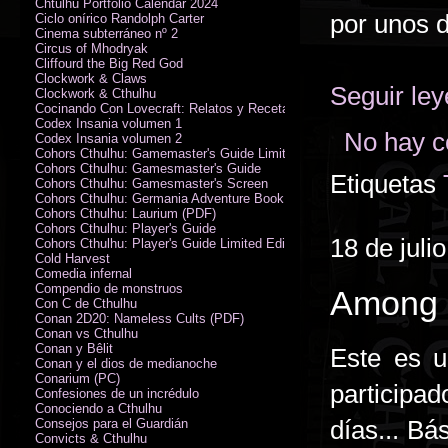
Chtulhu Portfolio Calendar 2024
por unos 
Ciclo onírico Randolph Carter
Cinema subterráneo nº 2
Circus of Mhodryak
Cliffourd the Big Red God
Clockwork & Claws
Seguir le
Clockwork & Cthulhu
Cocinando Con Lovecraft: Relatos y Recetas de Humor Sobrenatural
Codex Insania volumen 1
No hay c
Codex Insania volumen 2
Cohors Cthulhu: Gamemaster's Guide Limited Edition
Cohors Cthulhu: Gamesmaster's Guide
Etiquetas
Cohors Cthulhu: Gamesmaster's Screen
Cohors Cthulhu: Germania Adventure Book
Cohors Cthulhu: Laurium (PDF)
Cohors Cthulhu: Player's Guide
18 de juli
Cohors Cthulhu: Player's Guide Limited Edition
Cold Harvest
Comedia infernal
Compendio de monstruos
Among C
Con C de Cthulhu
Conan 2D20: Nameless Cults (PDF)
Conan vs Cthulhu
Conan y Bêlit
Este es 
Conan y el dios de medianoche
Conarium (PC)
participa
Confesiones de un incrédulo
Conociendo a Cthulhu
días... B
Consejos para el Guardián
Convicts & Cthulhu