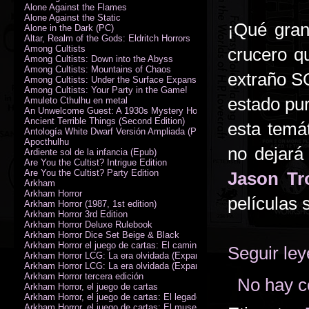
Alone Against the Flames
Alone Against the Static
¡Qué gran
Alone in the Dark (PC)
Altar, Realm of the Gods: Eldritch Horrors
Among Cultists
crucero q
Among Cultists: Down into the Abyss
Among Cultists: Mountains of Chaos
extraño S
Among Cultists: Under the Surface Expansion
Among Cultists: Your Party in the Game!
estado pur
Amuleto Cthulhu en metal
An Unwelcome Guest: A 1930s Mystery Horror Adventure RPG
Ancient Terrible Things (Second Edition)
esta temá
Antología White Dwarf Versión Ampliada (PDF)
Apocthulhu
no dejará
Ardiente sol de la infancia (Epub)
Are You the Cultist? Intrigue Edition
Are You the Cultist? Party Edition
Jason Tr
Arkham
Arkham Horror
películas 
Arkham Horror (1987, 1st edition)
Arkham Horror 3rd Edition
Arkham Horror Deluxe Rulebook
Arkham Horror Dice Set Beige & Black
Arkham Horror el juego de cartas: El camino a Carcosa - Exp. campañ
Seguir le
Arkham Horror LCG: La era olvidada (Expansión de campaña)
Arkham Horror LCG: La era olvidada (Expansión de investigadores)
Arkham Horror tercera edición
No hay c
Arkham Horror, el juego de cartas
Arkham Horror, el juego de cartas: El legado de Dunwich expansión
Arkham Horror, el juego de cartas: El museo Miskatonic