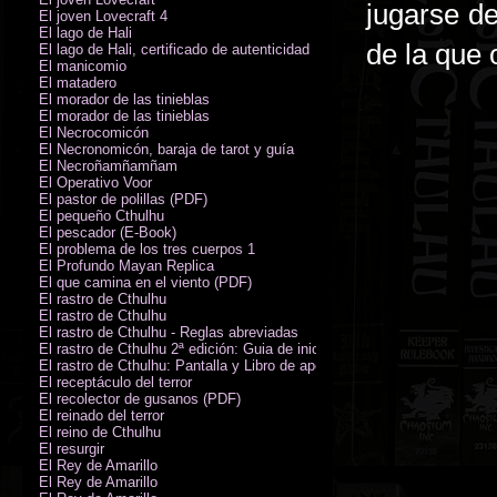
jugarse d
El joven Lovecraft 4
El lago de Hali
de la que
El lago de Hali, certificado de autenticidad
El manicomio
El matadero
El morador de las tinieblas
El morador de las tinieblas
El Necrocomicón
El Necronomicón, baraja de tarot y guía
El Necroñamñamñam
El Operativo Voor
El pastor de polillas (PDF)
El pequeño Cthulhu
El pescador (E-Book)
El problema de los tres cuerpos 1
El Profundo Mayan Replica
El que camina en el viento (PDF)
El rastro de Cthulhu
El rastro de Cthulhu
El rastro de Cthulhu - Reglas abreviadas
El rastro de Cthulhu 2ª edición: Guia de inicio (PDF)
El rastro de Cthulhu: Pantalla y Libro de apoyo del Guardián
El receptáculo del terror
El recolector de gusanos (PDF)
El reinado del terror
El reino de Cthulhu
El resurgir
El Rey de Amarillo
El Rey de Amarillo