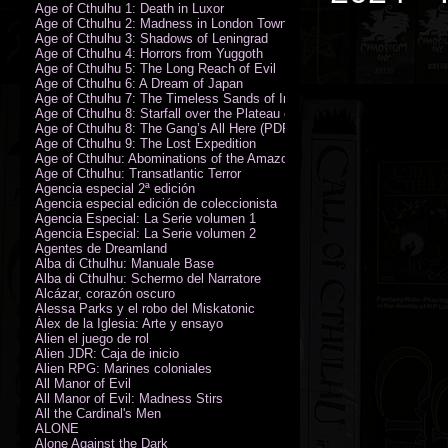
Age of Cthulhu 1: Death in Luxor
Age of Cthulhu 2: Madness in London Town
Age of Cthulhu 3: Shadows of Leningrad
Age of Cthulhu 4: Horrors from Yuggoth
Age of Cthulhu 5: The Long Reach of Evil
Age of Cthulhu 6: A Dream of Japan
Age of Cthulhu 7: The Timeless Sands of India
Age of Cthulhu 8: Starfall over the Plateau of Leng
Age of Cthulhu 8: The Gang’s All Here (PDF)
Age of Cthulhu 9: The Lost Expedition
Age of Cthulhu: Abominations of the Amazon
Age of Cthulhu: Transatlantic Terror
Agencia especial 2ª edición
Agencia especial edición de coleccionista
Agencia Especial: La Serie volumen 1
Agencia Especial: La Serie volumen 2
Agentes de Dreamland
Alba di Cthulhu: Manuale Base
Alba di Cthulhu: Schermo del Narratore
Alcázar, corazón oscuro
Alessa Parks y el robo del Miskatonic
Álex de la Iglesia: Arte y ensayo
Alien el juego de rol
Alien JDR: Caja de inicio
Alien RPG: Marines coloniales
All Manor of Evil
All Manor of Evil: Madness Stirs
All the Cardinal's Men
ALONE
Alone Against the Dark