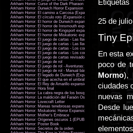
Etiquetas
Arkham Horror: Curse of the Dark Pharaon Expansion
Arkham Horror: Dunwich Horror Expansion
Arkham Horror: El camino a Carcosa (Expansión de investigadores)
Arkham Horror: El círculo roto (Expansión de investigadores)
25 de juli
Arkham Horror: El horror de Dunwich expansión
Arkham Horror: El horror de Innsmouth expansión
Arkham Horror: El horror de Kingsport expansión
Tiny Ep
Arkham Horror: El horror de Miskatonic expansión
Arkham Horror: El juego de cartas - Las llaves escarlata - Campaña
Arkham Horror: El juego de cartas - Las llaves escarlata - Investigador
Arkham Horror: El juego de cartas - Los confines de la tierra - Campañ
En esta e
Arkham Horror: El juego de cartas - Los confines de la tierra - Investig
Arkham Horror: El juego de cartas revisado
Arkham Horror: El juego de rol
poco de 
Arkham Horror: El juego de rol - Aventuras: Misterios de Arkham
Arkham Horror: El juego de rol - Manual básico
Mormo
),
Arkham Horror: El legado de Dunwich (Expansión de investigadores)
Arkham Horror: El que acecha en el umbral expansión
ciudades c
Arkham Horror: El Rey de Amarillo expansión
Arkham Horror: Hora final
Arkham Horror: La cabra negra de los bosques expansión
nuevas m
Arkham Horror: La maldición del Faraón Oscuro expansión (revisada)
Arkham Horror: Lovecraft Letter
Desde lue
Arkham Horror: Mareas tenebrosas expansión
Arkham Horror: Miskatonic Horror Expansion
Arkham Horror: Mother’s Embrace
mecánicas
Arkham Horror: Orígenes oscuros 1 (EPUB)
Arkham Horror: Poster Book
elementos
Arkham Horror: Secretos de la orden
Arkham Horror: The King in Yellow Expansion