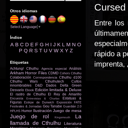
Cursed 
Otros idiomas
Entre los
Select Language
▼
últimam
Índice
especialm
A
B
C
D
E
F
G
H
I
J
K
L
M
N
O
P
Q
R
S
T
U
V
W
X
Y
Z
rápido a p
imprenta, 
Etiquetas
Achtung! Cthulhu
Análisis
Agencia especial
Arkham Horror Files
CDMD
Cohors Cthulhu
Colaboración
Cthulhu d100
Correspondencia
Cthulhu Wars
Cthulhutech
Cultos
innombrables
D&D
Dados
Delta Green
Edición limitada & Deluxe
Desvarío
Ebook
El rastro de Cthulhu
El Rey de Amarillo
Estatuas &
Encuesta
Entrevistas & Charlas
Figuras
Estirpe de Dunwich
Exposición
FATE
Gou Tanabe
Festivales & Jornadas
Guardián 2.0
Ilustración
Juego de mesa
Humor
HPLHS
Juego de rol
La
Kingsmouth
llamada de Cthulhu
Literatura