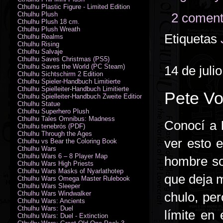
Cthulhu Plastic Figure - Limited Edition
Cthulhu Plush
2 coment
Cthulhu Plush 18 cm.
Cthulhu Plush Wreath
Etiquetas
Cthulhu Realms
Cthulhu Rising
Cthulhu Salvaje
Cthulhu Saves Christmas (PS5)
Cthulhu Saves the World (PC Steam)
14 de juli
Cthulhu Sichtschirm 2 Edition
Cthulhu Spieler-Handbuch Limitierte
Cthulhu Spielleiter-Handbuch Limitierte
Pete Vo
Cthulhu Spielleiter-Handbuch Zweite Edition
Cthulhu Statue
Cthulhu Superhero Plush
Cthulhu Tales Omnibus: Madness
Conocí a
Cthulhu tenebrós (PDF)
Cthulhu Through the Ages
ver esto 
Cthulhu vs Bear the Coloring Book
Cthulhu Wars
Cthulhu Wars 6 – 8 Player Map
hombre so
Cthulhu Wars High Priests
Cthulhu Wars Masks of Nyarlathotep
que deja m
Cthulhu Wars Omega Master Rulebook
Cthulhu Wars Sleeper
Cthulhu Wars Windwalker
chulo, pe
Cthulhu Wars: Ancients
Cthulhu Wars: Duel
límite en
Cthulhu Wars: Duel - Extinction