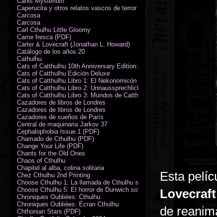
Canis Mysterium
Caperucita y otros relatos vascos de terror (M. Rodríguez)
Carcosa
Carcosa
Carl Cthulhu Little Gloomy
Carne fresca (PDF)
Carter & Lovecraft (Jonathan L. Howard)
Catálogo de los años 20
Cathulhu
Cats of Catthulhu 10th Anniversary Edition: Quick Start Rules
Cats of Catthulhu Edición Deluxe
Cats of Catthulhu Libro 1: El Nekonomicón
Cats of Catthulhu Libro 2: Unnaussprechlichen Katzen
Cats of Catthulhu Libro 3: Mundos de Catthulhu
Cazadores de libros de Londres
Cazadores de libros de Londres
Cazadores de sueños de París
Central de maquinaria Jarkov 37
Cephalophobia Issue 1 (PDF)
Chamado de Cthulhu (PDF)
Change Your Life (PDF)
Chants for the Old Ones
Chaos of Cthulhu
Chapitel al alba, colina solitaria
Esta pelíc
Chez Cthulhu 2nd Printing
Choose Cthulhu 1: La llamada de Cthulhu softcover
Choose Cthulhu 5: El horror de Dunwich softcover
Lovecraft
Chroniques Oubliées: Cthulhu
Chroniques Oubliées: Écran Cthulhu
de reanim
Chthonian Stars (PDF)