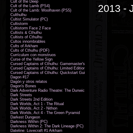
Cult of the Deep
2013 - 
Cult of the Lamb (PS4)
Cult of the Lamb: Woolhaven (PS5)
Culthulhu
Cultist Simulator (PC)
Cultistorm
Cultistorm Face 2 Face
Cultists & Cthulhu
Cultists of Cthulhu
Cultos innombrables
Cults of Arkham
Cults of Cthulhu (PDF)
Currículum con monstruos
Curse of the Yellow Sign
Cursed Captains of Cthulhu: Gamemaster's Toolkit & Dice
Cursed Captains of Cthulhu: Limited Edition
Cursed Captains of Cthulhu: Quickstart Guide (PDF)
Dagon #17
Dagón y otros relatos
Dagon's Bones
Dark Adventure Radio Theatre: The Dunwich Horror - Audio CD with Pr
Dark Streets
Dark Streets 2nd Edition
Dark Worlds, Act 1 - The Ritual
Dark Worlds, Act 2 - Nithon
Dark Worlds, Act 4 - The Green Pyramid
Darkest Dungeon
Darkness Within (PC)
Darkness Within 2: The Dark Lineage (PC)
Dateline: Lovecraft #1 Arkham