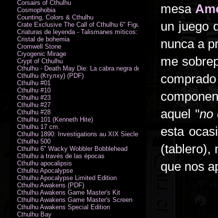
Corsairs of Cthulhu
mesa
Amo
Cosmophobia
Counting, Colors & Cthulhu
un juego d
Crate Exclusive The Call of Cthulhu 6" Figure von Austin James
Criaturas de leyenda - Talismanes míticos: Símbolo arcano
Cristal de bohemia
nunca a p
Cromwell Stone
Cryogenic Mirage
me sobrep
Crypt of Cthulhu
Cthulhu - Death May Die: La cabra negra de los bosques
comprado
Cthulhu (Ктулху) (PDF)
Cthulhu #01
Cthulhu #10
componen
Cthulhu #23
Cthulhu #27
aquel "
no 
Cthulhu #28
Cthulhu 101 (Kenneth Hite)
Cthulhu 17 cm.
esta ocas
Cthulhu 1890: Investigations au XIX Siecle
Cthulhu 500
(tablero)
Cthulhu 6" Wacky Wobbler Bobblehead
Cthulhu a través de las épocas
que nos ap
Cthulhu apocalipsis
Cthulhu Apocalypse
Cthulhu Apocalypse Limited Edition
Cthulhu Awakens (PDF)
Cthulhu Awakens Game Master's Kit
Cthulhu Awakens Game Master's Screen
Cthulhu Awakens Special Edition
Cthulhu Bay