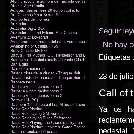
Atomic robo y la sombra de más allá del tiempo
Atomic-Age Cthulhu
Au cœur des années 20 edition collector
Auf Cthulhus Spur Boxed Set
Aux portes de l'horreur
AuZtralia
AuZtralia Big Z Box
Seguir le
AuZtralia: Limited Edition Mini Cthulhu
Aventura Z: Lovecraft
Aventuras en la marca del este, vademécum de campaña
No hay c
Awakening of Cthulhu (PS5)
Baby Cthulhu 55/100
Etiquetas
Baby's First Mythos (C.J. Henderson and Erica Henderson)
Bagthulhu: The diabolically adorable Cthulhu plushie dicebag
Bahía gris
Bajo el sol naciente
Balada triste de la ciudad - Trueque Noir
23 de juli
Balada triste de la ciudad - Trueque Noir - Edición de coleccionista
Bandera negra
Barbarie y primigenios tomo 1
Call of 
Barbarie y primigenios tomo 2
Barbarie y primigenios tomo 3
Barrow Hill (PC)
Barsoom #39: Especial Los Mitos de Lovecraft
Ya os ha
Basic RolePlaying
Basic Roleplaying GM Screen
recientem
Basic Roleplaying Rules Reference
Basic RolePlaying, the Chaosium System
Basic RolePlaying: Universal Game Engine (PDF)
pedestal. 
Batman: Ciudad de Locura