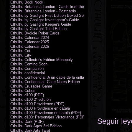
Cthulhu Book Nook
Cthulhu Britannica London - Cards from the Smoke
Cthulhu Britannica London - Postcards
Cthulhu by Gaslight First Edition Boxed Set
Cthulhu by Gaslight Investigator's Guide
Cthulhu by Gaslight Keeper's Guide
Cthulhu by Gaslight Third Edition
Cthulhu Bycicle Poker Cards
Cthulhu Calendar 2024
Cthulhu Calendar 2025
Cthulhu Calendar 2026
Cthulhu Cat
Cthulhu City
Cthulhu Collector's Edition Monopoly
Cthulhu Coming Soon
Cthulhu Companion
Cthulhu confidencial
Cthulhu Confidencial: A un cable de la orilla (PDF)
Cthulhu Confidential: Case Notes Edition
Cthulhu Crusades Game
Cthulhu Cubes
Cthulhu d100 (PDF)
Cthulhu d100 2ª edición
Cthulhu d100 Providence (PDF)
Cthulhu d100 Providence en català
Cthulhu d100 Providence en català (PDF)
Cthulhu d100: Personajes Victorianos (PDF)
Seguir le
Cthulhu Dark (PDF)
Cthulhu Dark Ages 3rd Edition
Cthulhu Dark Arts Tarot