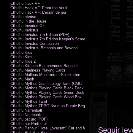
Cthulhu Hack VF
Cthulhu Hack VF: From the Vault
Cthulhu Hack VF: L'écran de jeu
Cthulhu hívása
Cthulhu in the House
Cthulhu Invades Oz
Cthulhu Invictus
Cthulhu Invictus 7th Edition (PDF)
Cthulhu Invictus 7th Edition Keeper's Screen
Cthulhu Invictus Companion
Cthulhu Invictus: Britannia and Beyond
Cthulhu Kids
Cthulhu Kids
Cthulhu Kids 2
Cthulhu Kitchen Blasphemous Banquet
Cthulhu Madness Playing Cards
Cthulhu Malleus Monstrorum Spielkarten
Cthulhu Mash
Cthulhu Mythos Cosmicology Tarot (CMC Tarot - Old Whispers)
Cthulhu Mythos Playing Cards Black Deck
Cthulhu Mythos Playing Cards Green Deck
Cthulhu Mythos Playing Cards Wood Box
Cthulhu Mythos Tarot
Cthulhu Mythos TRPG Nyumon Ruruie Beginners
Cthulhu Narrenball
Cthulhu Notebook
Cthulhu oscuro (PDF)
Cthulhu our Protector
Seguir le
Cthulhu Parlour "Hotel Lovecraft" Cut and fold Game-Cards
Cthulhu Phil Mini Plush