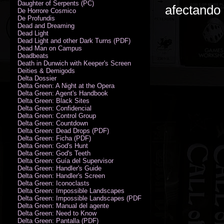
Daughter of Serpents (PC)
afectando 
De Horrore Cosmico
De Profundis
Dead and Dreaming
Dead Light
Dead Light and other Dark Turns (PDF)
Dead Man on Campus
Deadbeats
Death in Dunwich with Keeper's Screen
Deities & Demigods
Delta Dossier
Delta Green: A Night at the Opera
Delta Green: Agent's Handbook
Delta Green: Black Sites
Delta Green: Confidencial
Delta Green: Control Group
Delta Green: Countdown
Delta Green: Dead Drops (PDF)
Delta Green: Ficha (PDF)
Delta Green: God's Hunt
Delta Green: God's Teeth
Delta Green: Guía del Supervisor
Delta Green: Handler's Guide
Delta Green: Handler's Screen
Delta Green: Iconoclasts
Delta Green: Impossible Landscapes
Delta Green: Impossible Landscapes (PDF - Espiral)
Delta Green: Manual del agente
Delta Green: Need to Know
Delta Green: Pantalla (PDF)