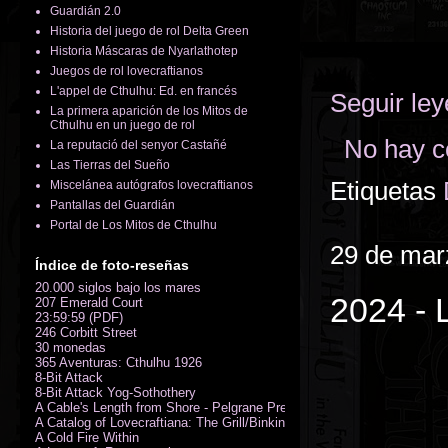
Guardián 2.0
Historia del juego de rol Delta Green
Historia Máscaras de Nyarlathotep
Juegos de rol lovecraftianos
L'appel de Cthulhu: Ed. en francés
Seguir le
La primera aparición de los Mitos de
Cthulhu en un juego de rol
No hay c
La reputació del senyor Castañé
Las Tierras del Sueño
Etiquetas
Miscelánea autógrafos lovecraftianos
Pantallas del Guardián
Portal de Los Mitos de Cthulhu
29 de mar
Índice de foto-reseñas
20.000 siglos bajo los mares
2024 - 
207 Emerald Court
23:59:59 (PDF)
246 Corbitt Street
30 monedas
365 Aventuras: Cthulhu 1926
8-Bit Attack
8-Bit Attack Yog-Sothothery
A Cable's Length from Shore - Pelgrane Press' FreeRPG 2018 (PDF)
A Catalog of Lovecraftiana: The Grill/Binkin Collection
A Cold Fire Within