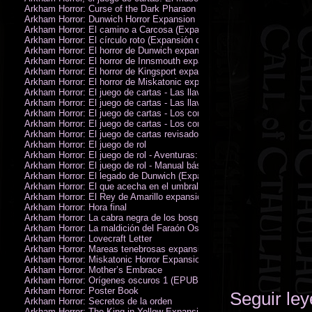
Arkham Horror: Curse of the Dark Pharaon Expansion
Arkham Horror: Dunwich Horror Expansion
Arkham Horror: El camino a Carcosa (Expansión de investigadores)
Arkham Horror: El círculo roto (Expansión de investigadores)
Arkham Horror: El horror de Dunwich expansión
Arkham Horror: El horror de Innsmouth expansión
Arkham Horror: El horror de Kingsport expansión
Arkham Horror: El horror de Miskatonic expansión
Arkham Horror: El juego de cartas - Las llaves escarlata - Campaña
Arkham Horror: El juego de cartas - Las llaves escarlata - Investigador
Arkham Horror: El juego de cartas - Los confines de la tierra - Campañ
Arkham Horror: El juego de cartas - Los confines de la tierra - Investig
Arkham Horror: El juego de cartas revisado
Arkham Horror: El juego de rol
Arkham Horror: El juego de rol - Aventuras: Misterios de Arkham
Arkham Horror: El juego de rol - Manual básico
Arkham Horror: El legado de Dunwich (Expansión de investigadores)
Arkham Horror: El que acecha en el umbral expansión
Arkham Horror: El Rey de Amarillo expansión
Arkham Horror: Hora final
Arkham Horror: La cabra negra de los bosques expansión
Arkham Horror: La maldición del Faraón Oscuro expansión (revisada)
Arkham Horror: Lovecraft Letter
Arkham Horror: Mareas tenebrosas expansión
Arkham Horror: Miskatonic Horror Expansion
Arkham Horror: Mother’s Embrace
Arkham Horror: Orígenes oscuros 1 (EPUB)
Arkham Horror: Poster Book
Seguir le
Arkham Horror: Secretos de la orden
Arkham Horror: The King in Yellow Expansion