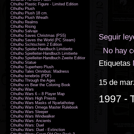
Cthulhu Plastic Figure - Limited Edition
Cthulhu Plush
Cthulhu Plush 18 cm.
Cthulhu Plush Wreath
Cthulhu Realms
Cthulhu Rising
Cthulhu Salvaje
Seguir le
Cthulhu Saves Christmas (PS5)
Cthulhu Saves the World (PC Steam)
Cthulhu Sichtschirm 2 Edition
No hay c
Cthulhu Spieler-Handbuch Limitierte
Cthulhu Spielleiter-Handbuch Limitierte
Cthulhu Spielleiter-Handbuch Zweite Edition
Etiquetas
Cthulhu Statue
Cthulhu Superhero Plush
Cthulhu Tales Omnibus: Madness
Cthulhu tenebrós (PDF)
15 de mar
Cthulhu Through the Ages
Cthulhu vs Bear the Coloring Book
Cthulhu Wars
Cthulhu Wars 6 – 8 Player Map
1997 - 
Cthulhu Wars High Priests
Cthulhu Wars Masks of Nyarlathotep
Cthulhu Wars Omega Master Rulebook
Cthulhu Wars Sleeper
Cthulhu Wars Windwalker
Cthulhu Wars: Ancients
Cthulhu Wars: Duel
Cthulhu Wars: Duel - Extinction