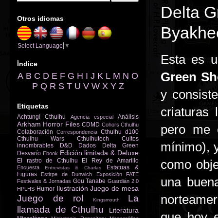
Delta G
Otros idiomas
Byakhe
Select Language
▼
Esta es u
Índice
Green Sh
A
B
C
D
E
F
G
H
I
J
K
L
M
N
O
P
Q
R
S
T
U
V
W
X
Y
Z
y consist
Etiquetas
criaturas 
Achtung! Cthulhu
Análisis
Agencia especial
Arkham Horror Files
CDMD
Cohors Cthulhu
pero me 
Colaboración
Cthulhu d100
Correspondencia
Cthulhu Wars
Cthulhutech
Cultos
mínimo), y
innombrables
D&D
Dados
Delta Green
Edición limitada & Deluxe
Desvarío
Ebook
El rastro de Cthulhu
El Rey de Amarillo
como obje
Estatuas &
Encuesta
Entrevistas & Charlas
Figuras
Estirpe de Dunwich
Exposición
FATE
una buena
Gou Tanabe
Festivales & Jornadas
Guardián 2.0
Ilustración
Juego de mesa
Humor
HPLHS
norteamer
Juego de rol
La
Kingsmouth
llamada de Cthulhu
Literatura
que hoy 