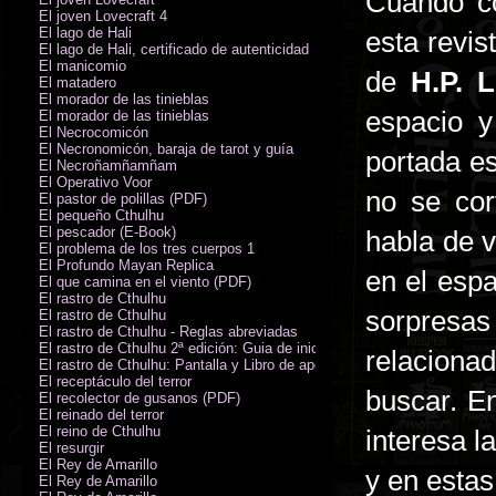
Cuando c
El joven Lovecraft 4
El lago de Hali
esta revi
El lago de Hali, certificado de autenticidad
El manicomio
de
H.P. L
El matadero
El morador de las tinieblas
espacio y
El morador de las tinieblas
El Necrocomicón
El Necronomicón, baraja de tarot y guía
portada es
El Necroñamñamñam
El Operativo Voor
no se cor
El pastor de polillas (PDF)
El pequeño Cthulhu
El pescador (E-Book)
habla de v
El problema de los tres cuerpos 1
El Profundo Mayan Replica
en el esp
El que camina en el viento (PDF)
El rastro de Cthulhu
sorpresas
El rastro de Cthulhu
El rastro de Cthulhu - Reglas abreviadas
El rastro de Cthulhu 2ª edición: Guia de inicio (PDF)
relacion
El rastro de Cthulhu: Pantalla y Libro de apoyo del Guardián
El receptáculo del terror
buscar. E
El recolector de gusanos (PDF)
El reinado del terror
El reino de Cthulhu
interesa l
El resurgir
El Rey de Amarillo
y en estas
El Rey de Amarillo