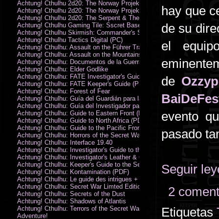
Achtung! Cthulhu 2d20: The Norway Projekt
hay que c
Achtung! Cthulhu 2d20: The Norway Projekt (PDF)
Achtung! Cthulhu 2d20: The Serpent & The Sands
de su dire
Achtung! Cthulhu Gaming Tile: Sscret Base & Icy Ruins
Achtung! Cthulhu Skirmish: Commander's Set
Achtung! Cthulhu Tactics Digital (PC)
el equip
Achtung! Cthulhu: Assault on the Führer Train
Achtung! Cthulhu: Assault on the Mountains of Madness
eminentem
Achtung! Cthulhu: Documentos de la Guerra Secreta
Achtung! Cthulhu: Elder Godlike
Achtung! Cthulhu: FATE Investigator's Guide (PDF)
de
Ozzyp
Achtung! Cthulhu: FATE Keeper's Guide (PDF)
Achtung! Cthulhu: Forest of Fear
BaiDeFes
Achtung! Cthulhu: Guía del Guardián para la Guerra Secreta
Achtung! Cthulhu: Guía del Investigador para la Guerra Secreta
evento q
Achtung! Cthulhu: Guide to Eastern Front (PDF)
Achtung! Cthulhu: Guide to North Africa (PDF)
Achtung! Cthulhu: Guide to the Pacific Front
pasado ta
Achtung! Cthulhu: Horrors of the Secret War
Achtung! Cthulhu: Interface 19.40
Achtung! Cthulhu: Investigator's Guide to the Secret War
Achtung! Cthulhu: Investigator's Leather & Canvas Bag
Achtung! Cthulhu: Keeper's Guide to the Secret War
Seguir le
Achtung! Cthulhu: Kontamination (PDF)
Achtung! Cthulhu: Le guide des intrigues + ecran
Achtung! Cthulhu: Secret War Limted Edition Book
2 coment
Achtung! Cthulhu: Secrets of the Dust
Achtung! Cthulhu: Shadows of Atlantis
Achtung! Cthulhu: Terrors of the Secret War
Etiquetas
Adventure!