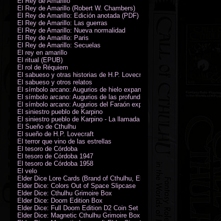
El Rey de Amarillo
El Rey de Amarillo (Robert W. Chambers)
El Rey de Amarillo: Edición anotada (PDF)
El Rey de Amarillo: Las guerras
El Rey de Amarillo: Nueva normalidad
El Rey de Amarillo: Paris
El Rey de Amarillo: Secuelas
El rey en amarillo
El ritual (EPUB)
El rol de Réquiem
El sabueso y otras historias de H.P. Lovecraft
El sabueso y otros relatos
El símbolo arcano: Augurios de hielo expansión
El símbolo arcano: Augurios de las profundidades expansión
El símbolo arcano: Augurios del Faraón expansión
El siniestro pueblo de Karpino
El siniestro pueblo de Karpino - La llamada de Cthulhu
El Sueño de Cthulhu
El sueño de H.P. Lovecraft
El terror que vino de las estrellas
El tesoro de Córdoba
El tesoro de Córdoba 1947
El tesoro de Córdoba 1958
El velo
Elder Dice Lore Cards (Brand of Cthulhu, Elder Sign, Astral Elder Sign)
Elder Dice: Colors Out of Space Slipcase
Elder Dice: Cthulhu Grimoire Box
Elder Dice: Doom Edition Box
Elder Dice: Full Doom Edition D2 Coin Set
Elder Dice: Magnetic Cthulhu Grimoire Box