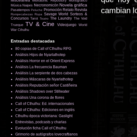
Miscelánea
Miskatonic Repository
Monográfico
Novela gráfica
Necronomicón
Música
Naipes
cambian lo
Promoción
Relato
Revista
Pasatiempos
Peluche
Savage World
Sorteos &
Rompecabezas
Ropa
Concursos
The Laundry
Tarot
The Void
Teatro
TV & Cine
Videojuego
Trueque
World
War Cthulhu
Entradas destacadas
80 copias de Call of Cthulhu RPG
Análisis Hijos de Nyarlathotep
Análisis Horror en el Orient Express
Análisis La frecuencia Bauman
Análisis La serpiente de dos cabezas
Análisis Máscaras de Nyarlathotep
Análisis Reputación señor Castiñeira
Análisis Shadows over Stillwater
Análisis Una corona de flores
Call of Cthulhu: Ed. internacionales
Call of Cthulhu: Ediciones en inglés
Cthulhu época victoriana: Gaslight
Entrevistas, podcasts y charlas
Evolución ficha Call of Cthulhu
Grimorio de autógrafos lovecraftianos