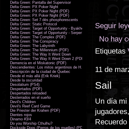
Delta Green: Pantalla del Supervisor
Delta Green: PX Poker Night
Delta Green: PX Poker Night (PDF)
Delta Green: PX Poker Night (PDF)
Delta Green: Set 7 dés phosphorescents
Seguir le
Delta Green: Static Protocol
Delta Green: Target of Opportunity - Byakhee
Delta Green: Target of Opportunity - Serpent Man
No hay c
Delta Green: The Complex (PDF)
Delta Green: The Conspiracy
Delta Green: The Labyrinth
Etiquetas
Delta Green: The Millennium (PDF)
Delta Green: The Way It Went Down
Delta Green: The Way It Went Down 2 (PDF)
Demencia en el Miskatonic (PDF)
Descendientes: Los mitos argentinos de H.P. Lovecraft
11 de mar
Descripción de la ciudad de Quebec
Desde el más allá (Erik Kriek)
Desde la oscuridad
Sail
Desolatium (PS4)
Despertados (PDF)
Despertados reloaded
Desterrados en el sueño
Un día mi
Devil's Children
Devil's Reef Card Game
jugadore
Die Priester der Krahen (PDF)
Dientes rojos
Dinamo #3/4
Recuerdo 
Do you Worship Cthulhu?
Dockside Dogs (Perros de los muelles) (PDF)