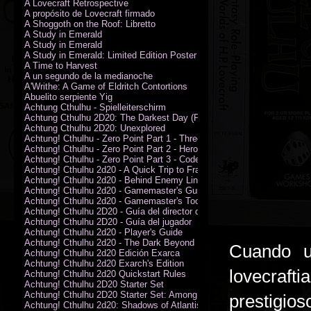
A Lovecraft Retrospective
A propósito de Lovecraft firmado
A Shoggoth on the Roof: Libretto
A Study in Emerald
A Study in Emerald
A Study in Emerald: Limited Edition Poster (Neil Gaiman)
A Time to Harvest
A un segundo de la medianoche
A'Writhe: A Game of Eldritch Contortions
Abuelito serpiente Yig
Achtung Cthulhu - Spielleiterschirm
Achtung Cthulhu 2D20: The Darkest Day (PDF)
Achtung Cthulhu 2D20: Unexplored
Achtung! Cthulhu - Zero Point Part 1 - Three Kings
Achtung! Cthulhu - Zero Point Part 2 - Heroes of the Sea
Achtung! Cthulhu - Zero Point Part 3 - Code of Honour (PDF)
Achtung! Cthulhu 2d20 - A Quick Trip to France (PDF)
Achtung! Cthulhu 2d20 - Behind Enemy Lines
Achtung! Cthulhu 2d20 - Gamemaster's Guide
Achtung! Cthulhu 2d20 - Gamemaster's Toolkit
Achtung! Cthulhu 2D20 - Guía del director de juego
Achtung! Cthulhu 2D20 - Guía del jugador
Achtung! Cthulhu 2d20 - Player's Guide
Achtung! Cthulhu 2d20 - The Dark Beyond
Cuando u
Achtung! Cthulhu 2d20 Edición Exarca
Achtung! Cthulhu 2d20 Exarch's Edition
lovecrafti
Achtung! Cthulhu 2d20 Quickstart Rules
Achtung! Cthulhu 2D20 Starter Set
Achtung! Cthulhu 2D20 Starter Set: Among the Wolves (PDF)
prestigio
Achtung! Cthulhu 2d20: Shadows of Atlantis