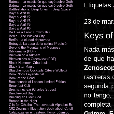
Batman: La maldición que cayó sobre Gotham
Etiquetas
Batman: La maldición que cayó sobre Gotham
Battlestations: Deep Ones in Deep Space
Bayt al Azif #1
Bayt al Azif #2
23 de mar
Bayt al Azif #3
Bayt al Azif #5
Bayt al Azif #6
Be Like a Crow: Crowthulhu
Keys of
Berlin - The Wicked City
Berlín: La ciudad depravada
Betrayal: La casa de la colina 3ª edición
Beyond the Mountains of Madness
Nada más 
Bibliomania (PDF)
Bienvenido a Arkham
de que hab
Bienvenidos a Greenview (PDF)
Black Hammer: Cthu-Louise
Zenosco
Black Star Magic
Blasphemous Cocktails (Steve Wollett)
Book Nook Leyenda.net
rastreras
Book of the Dead
Bookhounds of London Limited Edition
segunda p
Breakfast Cult
Brecha nuclear (Charles Stross)
Brindlewood Bay
no tengo, 
Building an Elder God
Bumps in the Night
completa 
C is for Cthulhu: The Lovecraft Alphabet Board Book
C92 Doujinshi Illustration Book about Cthulhu Mythos
Grimm Fa
Calabazas en el trastero: Horror cósmico