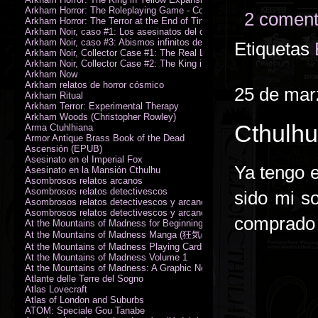
Arkham Horror: The Roleplaying Game - Core Rulebook (PDF)
2 coment
Arkham Horror: The Terror at the End of Time
Arkham Noir, caso #1: Los asesinatos del culto de la bruja
Arkham Noir, caso #3: Abismos infinitos de oscuridad
Etiquetas
Arkham Noir, Collector Case #1: The Real Leeds
Arkham Noir, Collector Case #2: The King in Yellow
Arkham Now
Arkham relatos de horror cósmico
25 de mar
Arkham Ritual
Arkham Terror: Experimental Therapy
Arkham Woods (Christopher Rowley)
Cthulhu
Arma Ctuhlhiana
Armor Antique Brass Book of the Dead
Ascensión (EPUB)
Asesinato en el Imperial Fox
Ya tengo 
Asesinato en la Mansión Cthulhu
Asombrosos relatos arcanos
Asombrosos relatos detectivescos
sido mi s
Asombrosos relatos detectivescos y arcanos
Asombrosos relatos detectivescos y arcanos
comprado 
At the Mountains of Madness for Beginning Readers
At the Mountains of Madness Manga (狂気の山脈)
At the Mountains of Madness Playing Cards
At the Mountains of Madness Volume 1
At the Mountains of Madness: A Graphic Novel
Atlante delle Terre del Sogno
Atlas Lovecraft
Atlas of London and Suburbs
ATOM: Speciale Gou Tanabe