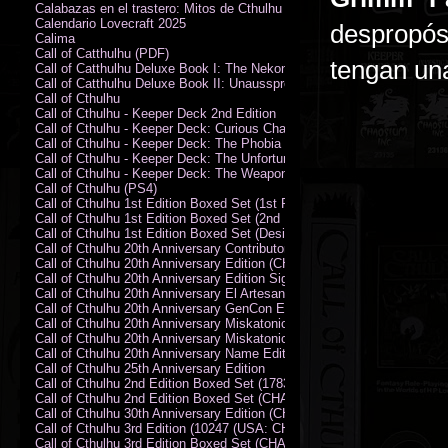
Calabazas en el trastero: Mitos de Cthulhu
Calendario Lovecraft 2025
despropós
Calima
Call of Catthulhu (PDF)
tengan una
Call of Catthulhu Deluxe Book I: The Nekonomikon
Call of Catthulhu Deluxe Book II: Unaussprechlichen Katzen
Call of Cthulhu
Call of Cthulhu - Keeper Deck 2nd Edition
Call of Cthulhu - Keeper Deck: Curious Charecter Deck
Call of Cthulhu - Keeper Deck: The Phobia Deck
Call of Cthulhu - Keeper Deck: The Unfortunate Events Deck
Call of Cthulhu - Keeper Deck: The Weapons and Artifacts Deck
Call of Cthulhu (PS4)
Call of Cthulhu 1st Edition Boxed Set (1st Printing) (CHA2009-X)
Call of Cthulhu 1st Edition Boxed Set (2nd Printing) (CHA2009-X)
Call of Cthulhu 1st Edition Boxed Set (Designer's Edition)
Call of Cthulhu 20th Anniversary Contributor Edition
Call of Cthulhu 20th Anniversary Edition (CHA2399)
Call of Cthulhu 20th Anniversary Edition Signed by Sandy Petersen
Call of Cthulhu 20th Anniversary El Artesano del Rey Edition
Call of Cthulhu 20th Anniversary GenCon Edition
Call of Cthulhu 20th Anniversary Miskatonic University Library Edition 
Call of Cthulhu 20th Anniversary Miskatonic University Library Edition 
Call of Cthulhu 20th Anniversary Name Edition
Call of Cthulhu 25th Anniversary Edition
Call of Cthulhu 2nd Edition Boxed Set (178301)
Call of Cthulhu 2nd Edition Boxed Set (CHA2301-X)
Call of Cthulhu 30th Anniversary Edition (CHA23126)
Call of Cthulhu 3rd Edition (10247 (USA: CHA2317-H))
Call of Cthulhu 3rd Edition Boxed Set (CHA2301-X)