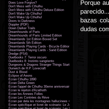
Porque au
Does Love Forgive?
Don't Mess with Cthulhu
parecido..
Don't Mess with Cthulhu Deluxe Edition
Don't Wake Up Cthulhu!
Don't Wake Up Cthulhu!
bazas col
Doors to Darkness
Doppler (PDF)
dudas com
Down Darker Trails
Dreamhounds of Paris
Dreamhounds of Paris Limited Edition
Dreamlands 1st Edition Boxed Set
Dreamlands 5th Edition
Dreamlands Playing Cards - Bicycle Edition
Dreamlands Playing Cards - Sand Edition
Dredge (PS4)
Duelbooks 7: Terror oscuro
Duelbooks 8: Instinto sangriento
Dungeons & Dragons Stranger Things Starter Set
Dunwich de H.P. Lovecraft
Dust & Blood
Eclipse of Aeons
Ecran Cthulhu 1890
Ecran Delta Green
Ecran l'appel de Cthulhu 30eme anniversaire
Ecran le rejeton d'Azathoth
Ecran les Annees Folles
Ecran Les Contrées du Réve
Ecran par dela les montagnes hallucinees + kit d'expedition
Ecran spécifique et livret de scénario: Le Jour de la Bête
Ecran spécifique et livret de scénario: Les Masques de Nyarlathotep