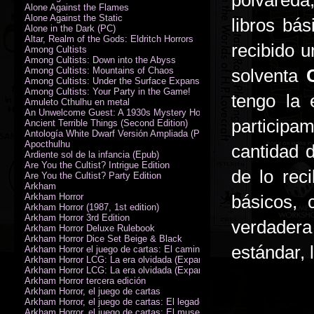
polvareda
Alone Against the Flames
Alone Against the Static
libros bá
Alone in the Dark (PC)
Altar, Realm of the Gods: Eldritch Horrors
recibido u
Among Cultists
Among Cultists: Down into the Abyss
Among Cultists: Mountains of Chaos
solventa
Among Cultists: Under the Surface Expansion
Among Cultists: Your Party in the Game!
tengo la 
Amuleto Cthulhu en metal
An Unwelcome Guest: A 1930s Mystery Horror Adventure RPG
particip
Ancient Terrible Things (Second Edition)
Antología White Dwarf Versión Ampliada (PDF)
Apocthulhu
cantidad 
Ardiente sol de la infancia (Epub)
Are You the Cultist? Intrigue Edition
de lo rec
Are You the Cultist? Party Edition
Arkham
Arkham Horror
básicos, 
Arkham Horror (1987, 1st edition)
Arkham Horror 3rd Edition
verdadera
Arkham Horror Deluxe Rulebook
Arkham Horror Dice Set Beige & Black
estándar, 
Arkham Horror el juego de cartas: El camino a Carcosa - Exp. campañ
Arkham Horror LCG: La era olvidada (Expansión de campaña)
Arkham Horror LCG: La era olvidada (Expansión de investigadores)
Arkham Horror tercera edición
Arkham Horror, el juego de cartas
Arkham Horror, el juego de cartas: El legado de Dunwich expansión
Arkham Horror, el juego de cartas: El museo Miskatonic