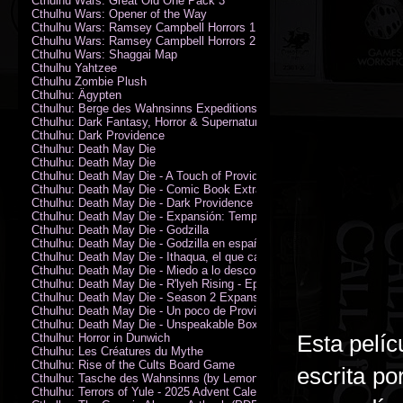
Cthulhu Wars: Great Old One Pack 3
Cthulhu Wars: Opener of the Way
Cthulhu Wars: Ramsey Campbell Horrors 1
Cthulhu Wars: Ramsey Campbell Horrors 2
Cthulhu Wars: Shaggai Map
Cthulhu Yahtzee
Cthulhu Zombie Plush
Cthulhu: Ägypten
Cthulhu: Berge des Wahnsinns Expeditionspack
Cthulhu: Dark Fantasy, Horror & Supernatural Movies
Cthulhu: Dark Providence
Cthulhu: Death May Die
Cthulhu: Death May Die
Cthulhu: Death May Die - A Touch of Providence
Cthulhu: Death May Die - Comic Book Extras vol. 2
Cthulhu: Death May Die - Dark Providence Investigators
Cthulhu: Death May Die - Expansión: Temporada 2
Cthulhu: Death May Die - Godzilla
Cthulhu: Death May Die - Godzilla en español
Cthulhu: Death May Die - Ithaqua, el que camina en el viento
Cthulhu: Death May Die - Miedo a lo desconocido
Cthulhu: Death May Die - R'lyeh Rising - Epic Episode
Cthulhu: Death May Die - Season 2 Expansion
Cthulhu: Death May Die - Un poco de Providence
Cthulhu: Death May Die - Unspeakable Box
Esta pelíc
Cthulhu: Horror in Dunwich
Cthulhu: Les Créatures du Mythe
Cthulhu: Rise of the Cults Board Game
escrita po
Cthulhu: Tasche des Wahnsinns (by Lemonfish)
Cthulhu: Terrors of Yule - 2025 Advent Calendar