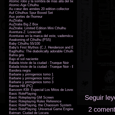
Atomic robo y la sombra de más allá del tiempo
Atomic-Age Cthulhu
Au cœur des années 20 edition collector
Auf Cthulhus Spur Boxed Set
Aux portes de l'horreur
AuZtralia
AuZtralia Big Z Box
AuZtralia: Limited Edition Mini Cthulhu
Aventura Z: Lovecraft
Aventuras en la marca del este, vademécum de campaña
Awakening of Cthulhu (PS5)
Baby Cthulhu 55/100
Baby's First Mythos (C.J. Henderson and Erica Henderson)
Bagthulhu: The diabolically adorable Cthulhu plushie dicebag
Bahía gris
Bajo el sol naciente
Balada triste de la ciudad - Trueque Noir
Balada triste de la ciudad - Trueque Noir - Edición de coleccionista
Bandera negra
Barbarie y primigenios tomo 1
Barbarie y primigenios tomo 2
Barbarie y primigenios tomo 3
Barrow Hill (PC)
Barsoom #39: Especial Los Mitos de Lovecraft
Basic RolePlaying
Seguir le
Basic Roleplaying GM Screen
Basic Roleplaying Rules Reference
Basic RolePlaying, the Chaosium System
2 coment
Basic RolePlaying: Universal Game Engine (PDF)
Batman: Ciudad de Locura