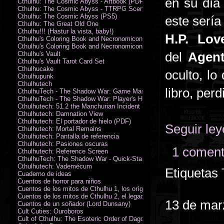
en su día
Cthulhu: The Cosmic Abyss - Artbook (PDF)
Cthulhu: The Cosmic Abyss - TTRPG Scenario - Arkham Horror (PDF)
Cthulhu: The Cosmic Abyss (PS5)
este sería
Cthulhu: The Great Old One
Cthulhu!!! (Hastur la vista, baby!)
H.P. Love
Cthulhu's Coloring Book and Necronomicon of Sunny Day Doings
Cthulhu's Coloring Book and Necronomicon of Sunny Day Doings New 
del
Agent
Cthulhu's Vault
Cthulhu's Vault Tarot Card Set
Cthulhucake
oculto, l
Cthulhupunk
Cthulhutech
libro, per
CthulhuTech - The Shadow War: Game Master's Guide (PDF)
CthulhuTech - The Shadow War: Player's Handbook (PDF)
Cthulhutech: 51.2 the Manchurian Incident (PDF)
Cthulhutech: Damnation View
Cthulhutech: El portador de hielo (PDF)
Seguir le
Cthulhutech: Mortal Remains
Cthulhutech: Pantalla de referencia
Cthulhutech: Pasiones oscuras
1 coment
Cthulhutech: Reference Screen
CthulhuTech: The Shadow War - Quick-Start Rules (PDF)
Cthulhutech: Vademécum
Etiquetas
Cuaderno de ideas
Cuentos de horror para niños
Cuentos de los mitos de Cthulhu 1, los orígenes
Cuentos de los mitos de Cthulhu 2, el legado
13 de mar
Cuentos de un soñador (Lord Dunsany)
Cult Cuties: Ouroboros
Cult of Cthulhu: The Esoteric Order of Dagon Vol.1: Book One