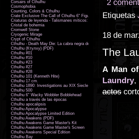
2 coment
Corsairs of Cthulhu
Cosmophobia
Counting, Colors & Cthulhu
Etiquetas
Crate Exclusive The Call of Cthulhu 6" Figure von Austin James
Criaturas de leyenda - Talismanes míticos: Símbolo arcano
Cristal de bohemia
Cromwell Stone
18 de mar
Cryogenic Mirage
Crypt of Cthulhu
Cthulhu - Death May Die: La cabra negra de los bosques
Cthulhu (Ктулху) (PDF)
The Lau
Cthulhu #01
Cthulhu #10
Cthulhu #23
Cthulhu #27
A Man of
Cthulhu #28
Cthulhu 101 (Kenneth Hite)
Laundry
,
Cthulhu 17 cm.
Cthulhu 1890: Investigations au XIX Siecle
actos
corto
Cthulhu 500
Cthulhu 6" Wacky Wobbler Bobblehead
Cthulhu a través de las épocas
Cthulhu apocalipsis
Cthulhu Apocalypse
Cthulhu Apocalypse Limited Edition
Cthulhu Awakens (PDF)
Cthulhu Awakens Game Master's Kit
Cthulhu Awakens Game Master's Screen
Cthulhu Awakens Special Edition
Cthulhu Bay