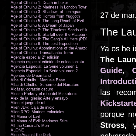
Age of Cthulhu 1: Death in Luxor
Age of Cthulhu 2: Madness in London Town
Age of Cthulhu 3: Shadows of Leningrad
27 de mar
Age of Cthulhu 4: Horrors from Yuggoth
Age of Cthulhu 5: The Long Reach of Evil
Age of Cthulhu 6: A Dream of Japan
The Lau
Age of Cthulhu 7: The Timeless Sands of India
Age of Cthulhu 8: Starfall over the Plateau of Leng
Age of Cthulhu 8: The Gang’s All Here (PDF)
Age of Cthulhu 9: The Lost Expedition
Ya os he i
Age of Cthulhu: Abominations of the Amazon
Age of Cthulhu: Transatlantic Terror
Agencia especial 2ª edición
The Laun
Agencia especial edición de coleccionista
Agencia Especial: La Serie volumen 1
Guide
,
Agencia Especial: La Serie volumen 2
Agentes de Dreamland
Introduct
Alba di Cthulhu: Manuale Base
Alba di Cthulhu: Schermo del Narratore
Alcázar, corazón oscuro
las reco
Alessa Parks y el robo del Miskatonic
Álex de la Iglesia: Arte y ensayo
Kickstart
Alien el juego de rol
Alien JDR: Caja de inicio
Alien RPG: Marines coloniales
porque me
All Manor of Evil
All Manor of Evil: Madness Stirs
Stross
, 
All the Cardinal's Men
ALONE
Alone Against the Dark