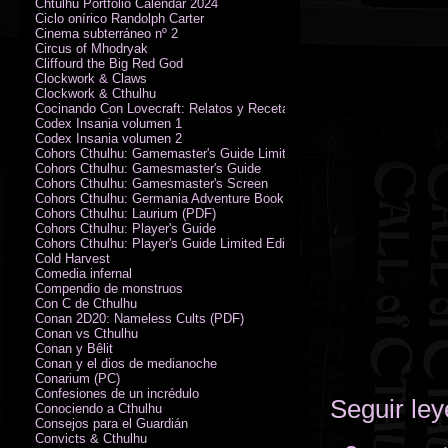
Chtulhu Portfolio Calendar 2024
Ciclo onírico Randolph Carter
Cinema subterráneo nº 2
Circus of Mhodryak
Cliffourd the Big Red God
Clockwork & Claws
Clockwork & Cthulhu
Cocinando Con Lovecraft: Relatos y Recetas de Humor Sobrenatural
Codex Insania volumen 1
Codex Insania volumen 2
Cohors Cthulhu: Gamemaster's Guide Limited Edition
Cohors Cthulhu: Gamesmaster's Guide
Cohors Cthulhu: Gamesmaster's Screen
Cohors Cthulhu: Germania Adventure Book
Cohors Cthulhu: Laurium (PDF)
Cohors Cthulhu: Player's Guide
Cohors Cthulhu: Player's Guide Limited Edition
Cold Harvest
Comedia infernal
Compendio de monstruos
Con C de Cthulhu
Conan 2D20: Nameless Cults (PDF)
Conan vs Cthulhu
Conan y Bêlit
Conan y el dios de medianoche
Conarium (PC)
Confesiones de un incrédulo
Seguir le
Conociendo a Cthulhu
Consejos para el Guardián
Convicts & Cthulhu