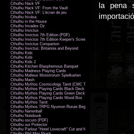
la pena 
Cthulhu Hack VF
Cthulhu Hack VF: From the Vault
Cthulhu Hack VF: L'écran de jeu
importaci
Cthulhu hívása
Cthulhu in the House
Cthulhu Invades Oz
Cthulhu Invictus
Cthulhu Invictus 7th Edition (PDF)
Cthulhu Invictus 7th Edition Keeper's Screen
Cthulhu Invictus Companion
Cthulhu Invictus: Britannia and Beyond
Cthulhu Kids
Cthulhu Kids
Cthulhu Kids 2
Cthulhu Kitchen Blasphemous Banquet
Cthulhu Madness Playing Cards
Cthulhu Malleus Monstrorum Spielkarten
Cthulhu Mash
Cthulhu Mythos Cosmicology Tarot (CMC Tarot - Old Whispers)
Cthulhu Mythos Playing Cards Black Deck
Cthulhu Mythos Playing Cards Green Deck
Cthulhu Mythos Playing Cards Wood Box
Cthulhu Mythos Tarot
Cthulhu Mythos TRPG Nyumon Ruruie Beginners
Cthulhu Narrenball
Cthulhu Notebook
Cthulhu oscuro (PDF)
Cthulhu our Protector
Cthulhu Parlour "Hotel Lovecraft" Cut and fold Game-Cards
Cthulhu Phil Mini Plush