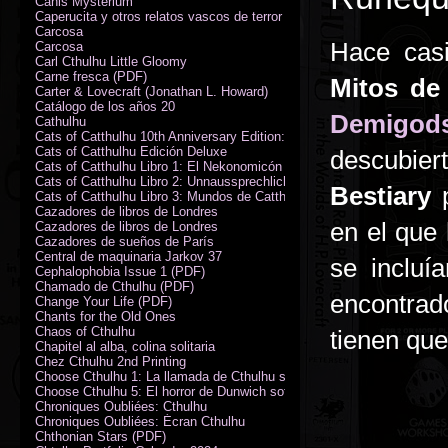
Canis Mysterium
Caperucita y otros relatos vascos de terror (M. Rodríguez)
Carcosa
Hace casi
Carcosa
Carl Cthulhu Little Gloomy
Carne fresca (PDF)
Mitos de
Carter & Lovecraft (Jonathan L. Howard)
Catálogo de los años 20
Demigod
Cathulhu
Cats of Catthulhu 10th Anniversary Edition: Quick Start Rules
Cats of Catthulhu Edición Deluxe
descubie
Cats of Catthulhu Libro 1: El Nekonomicón
Cats of Catthulhu Libro 2: Unnaussprechlichen Katzen
Bestiary
Cats of Catthulhu Libro 3: Mundos de Catthulhu
Cazadores de libros de Londres
en el que 
Cazadores de libros de Londres
Cazadores de sueños de París
Central de maquinaria Jarkov 37
se incluí
Cephalophobia Issue 1 (PDF)
Chamado de Cthulhu (PDF)
encontrad
Change Your Life (PDF)
Chants for the Old Ones
Chaos of Cthulhu
tienen que
Chapitel al alba, colina solitaria
Chez Cthulhu 2nd Printing
Choose Cthulhu 1: La llamada de Cthulhu softcover
Choose Cthulhu 5: El horror de Dunwich softcover
Chroniques Oubliées: Cthulhu
Chroniques Oubliées: Écran Cthulhu
Chthonian Stars (PDF)