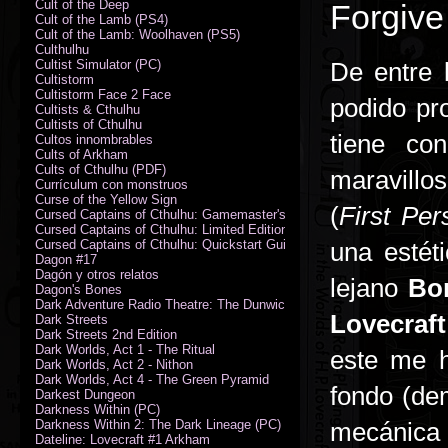
Cult of the Deep
Forgive
Cult of the Lamb (PS4)
Cult of the Lamb: Woolhaven (PS5)
Culthulhu
Cultist Simulator (PC)
De entre 
Cultistorm
Cultistorm Face 2 Face
podido pr
Cultists & Cthulhu
Cultists of Cthulhu
tiene co
Cultos innombrables
Cults of Arkham
Cults of Cthulhu (PDF)
maravillo
Currículum con monstruos
Curse of the Yellow Sign
(
First Pe
Cursed Captains of Cthulhu: Gamemaster's Toolkit & Dice
Cursed Captains of Cthulhu: Limited Edition
Cursed Captains of Cthulhu: Quickstart Guide (PDF)
una estét
Dagon #17
Dagón y otros relatos
lejano
Bo
Dagon's Bones
Dark Adventure Radio Theatre: The Dunwich Horror - Audio CD with Pr
Lovecraft
Dark Streets
Dark Streets 2nd Edition
Dark Worlds, Act 1 - The Ritual
este me h
Dark Worlds, Act 2 - Nithon
Dark Worlds, Act 4 - The Green Pyramid
fondo (dem
Darkest Dungeon
Darkness Within (PC)
Darkness Within 2: The Dark Lineage (PC)
mecánica
Dateline: Lovecraft #1 Arkham