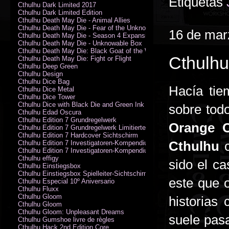
Etiquetas
Cthulhu Dark Limited 2017
Cthulhu Dark Limited Edition
Cthulhu Death May Die - Animal Allies
Cthulhu Death May Die - Fear of the Unknown
16 de mar
Cthulhu Death May Die - Season 4 Expansion
Cthulhu Death May Die - Unknowable Box
Cthulhu Death May Die: Black Goat of the Woods
Cthulhu
Cthulhu Death May Die: Fight or Flight
Cthulhu Deep Green
Cthulhu Design
Cthulhu Dice Bag
Hacía tie
Cthulhu Dice Metal
Cthulhu Dice Tower
Cthulhu Dice with Black Die and Green Ink
sobre tod
Cthulhu Edad Oscura
Cthulhu Edition 7 Grundregelwerk
Orange 
Cthulhu Edition 7 Grundregelwerk Limitierte Edition
Cthulhu Edition 7 Hardcover Sichtschirm
Cthulhu
c
Cthulhu Edition 7 Investigatoren-Kompendium
Cthulhu Edition 7 Investigatoren-Kompendium Limitierte Edition
Cthulhu effigy
sido el c
Cthulhu Einstiegsbox
Cthulhu Einstiegsbox Spielleiter-Sichtschirm
este que 
Cthulhu Especial 10º Aniversario
Cthulhu Fluxx
Cthulhu Gloom
historias
Cthulhu Gloom
Cthulhu Gloom: Unpleasant Dreams
suele pasa
Cthulhu Gumshoe livre de règles
Cthulhu Hack 2nd Edition Core