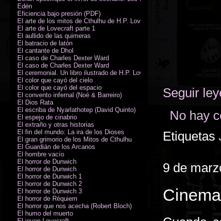
Edén
Eficiencia bajo presión (PDF)
El arte de los mitos de Cthulhu de H.P. Lovecraft
El arte de Lovecraft parte 1
El aullido de las quimeras
El batracio de latón
El cantante de Dhol
El caso de Charles Dexter Ward
El caso de Charles Dexter Ward
El ceremonial. Un libro ilustrado de H.P. Lovecraft
El color que cayó del cielo
El color que cayó del espacio
Seguir le
El convento infernal (Noé & Barreiro)
El Dios Rata
El escriba de Nyarlathotep (David Quinto)
No hay c
El espejo de cinabrio
El extraño y otras historias
El fin del mundo: La ira de los Dioses
Etiquetas
El gran grimorio de los Mitos de Cthulhu
El Guardián de los Arcanos
El hombre vacío
El horror de Dunwich
9 de marz
El horror de Dunwich
El horror de Dunwich 1
El horror de Dunwich 2
Cinema 
El horror de Dunwich 3
El horror de Réquiem
El horror que nos acecha (Robert Bloch)
El humo del muerto
El joven Lovecraft