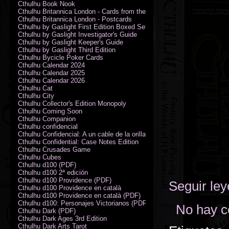
Cthulhu Book Nook
Cthulhu Britannica London - Cards from the Smoke
Cthulhu Britannica London - Postcards
Cthulhu by Gaslight First Edition Boxed Set
Cthulhu by Gaslight Investigator's Guide
Cthulhu by Gaslight Keeper's Guide
Cthulhu by Gaslight Third Edition
Cthulhu Bycicle Poker Cards
Cthulhu Calendar 2024
Cthulhu Calendar 2025
Cthulhu Calendar 2026
Cthulhu Cat
Cthulhu City
Cthulhu Collector's Edition Monopoly
Cthulhu Coming Soon
Cthulhu Companion
Cthulhu confidencial
Cthulhu Confidencial: A un cable de la orilla (PDF)
Cthulhu Confidential: Case Notes Edition
Cthulhu Crusades Game
Cthulhu Cubes
Cthulhu d100 (PDF)
Cthulhu d100 2ª edición
Cthulhu d100 Providence (PDF)
Seguir le
Cthulhu d100 Providence en català
Cthulhu d100 Providence en català (PDF)
Cthulhu d100: Personajes Victorianos (PDF)
No hay c
Cthulhu Dark (PDF)
Cthulhu Dark Ages 3rd Edition
Cthulhu Dark Arts Tarot