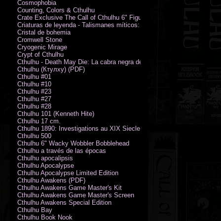
Cosmophobia
Counting, Colors & Cthulhu
Crate Exclusive The Call of Cthulhu 6" Figure von Austin James
Criaturas de leyenda - Talismanes míticos: Símbolo arcano
Cristal de bohemia
Cromwell Stone
Cryogenic Mirage
Crypt of Cthulhu
Cthulhu - Death May Die: La cabra negra de los bosques
Cthulhu (Ктулху) (PDF)
Cthulhu #01
Cthulhu #10
Cthulhu #23
Cthulhu #27
Cthulhu #28
Cthulhu 101 (Kenneth Hite)
Cthulhu 17 cm.
Cthulhu 1890: Investigations au XIX Siecle
Cthulhu 500
Cthulhu 6" Wacky Wobbler Bobblehead
Cthulhu a través de las épocas
Cthulhu apocalipsis
Cthulhu Apocalypse
Cthulhu Apocalypse Limited Edition
Cthulhu Awakens (PDF)
Cthulhu Awakens Game Master's Kit
Cthulhu Awakens Game Master's Screen
Cthulhu Awakens Special Edition
Cthulhu Bay
Cthulhu Book Nook