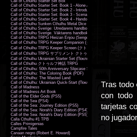
Call of Cthulhu Starter Set Box
Call of Cthulhu Starter Set: Book 1 - Alone Against the Flames
Call of Cthulhu Starter Set: Book 2 - Introductory Rules
Call of Cthulhu Starter Set: Book 3 - Scenarios
Call of Cthulhu Starter Set: Book 4 - Handouts
Call of Cthulhu Sunken Cthulhu Metal Dice Set
Call of Cthulhu Sverige: Utredarens handbok (PDF)
Call of Cthulhu Sverige. Väktarens handbok
Call of Cthulhu TRPG Hieizan Enjou (Sengoku Period)
Call of Cthulhu TRPG Keeper Companion (クトゥルフ神話TRPG
Call of Cthulhu TRPG Keeper Screen (クトゥルフ神話TRPG キ
Call of Cthulhu TRPG サプリメント クトゥルフ2015
Call of Cthulhu Ukrainian Starter Set (Поклик Ктулху. Базовий набір)
Call of Cthulhu クトゥルフ神話 TRPG
Call of Cthulhu: 50th Anniversary Slipcase Set
Call of Cthulhu: The Coloring Book (PDF)
Call of Cthulhu: The Wasted Land
Tras todo
Call of Cthulhu: Ukrainian Quick-Start (Поклик Ктулху. Швидкий старт
Call of Madness
Call of Madness Art Book
con todo 
Call of the Elder Gods (PS5)
Call of the Sea (PS4)
tarjetas c
Call of the Sea: Journey Edition (PS5)
Call of the Sea: Norah's Diary Edition (PS4)
Call of the Sea: Norah's Diary Edition (PS5)
no jugado
Calla Cthulhu #1 TPB
Calles Primigenias
Campfire Tales
Canaan negro (Robert E. Howard)