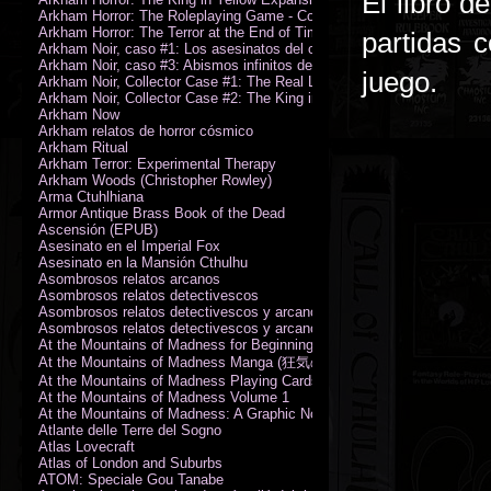
El libro 
Arkham Horror: The Roleplaying Game - Core Rulebook (PDF)
Arkham Horror: The Terror at the End of Time
partidas 
Arkham Noir, caso #1: Los asesinatos del culto de la bruja
Arkham Noir, caso #3: Abismos infinitos de oscuridad
juego.
Arkham Noir, Collector Case #1: The Real Leeds
Arkham Noir, Collector Case #2: The King in Yellow
Arkham Now
Arkham relatos de horror cósmico
Arkham Ritual
Arkham Terror: Experimental Therapy
Arkham Woods (Christopher Rowley)
Arma Ctuhlhiana
Armor Antique Brass Book of the Dead
Ascensión (EPUB)
Asesinato en el Imperial Fox
Asesinato en la Mansión Cthulhu
Asombrosos relatos arcanos
Asombrosos relatos detectivescos
Asombrosos relatos detectivescos y arcanos
Asombrosos relatos detectivescos y arcanos
At the Mountains of Madness for Beginning Readers
At the Mountains of Madness Manga (狂気の山脈)
At the Mountains of Madness Playing Cards
At the Mountains of Madness Volume 1
At the Mountains of Madness: A Graphic Novel
Atlante delle Terre del Sogno
Atlas Lovecraft
Atlas of London and Suburbs
ATOM: Speciale Gou Tanabe