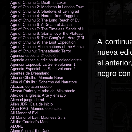
Age of Cthulhu 1: Death in Luxor
Age of Cthulhu 2: Madness in London Town
Age of Cthulhu 3: Shadows of Leningrad
Age of Cthulhu 4: Horrors from Yuggoth
Age of Cthulhu 5: The Long Reach of Evil
Age of Cthulhu 6: A Dream of Japan
Age of Cthulhu 7: The Timeless Sands of India
Age of Cthulhu 8: Starfall over the Plateau of Leng
Age of Cthulhu 8: The Gang’s All Here (PDF)
A continu
Age of Cthulhu 9: The Lost Expedition
Age of Cthulhu: Abominations of the Amazon
nueva edi
Age of Cthulhu: Transatlantic Terror
Agencia especial 2ª edición
Agencia especial edición de coleccionista
el anterio
Agencia Especial: La Serie volumen 1
Agencia Especial: La Serie volumen 2
negro con 
Agentes de Dreamland
Alba di Cthulhu: Manuale Base
Alba di Cthulhu: Schermo del Narratore
Alcázar, corazón oscuro
Alessa Parks y el robo del Miskatonic
Álex de la Iglesia: Arte y ensayo
Alien el juego de rol
Alien JDR: Caja de inicio
Alien RPG: Marines coloniales
All Manor of Evil
All Manor of Evil: Madness Stirs
All the Cardinal's Men
ALONE
Alone Against the Dark