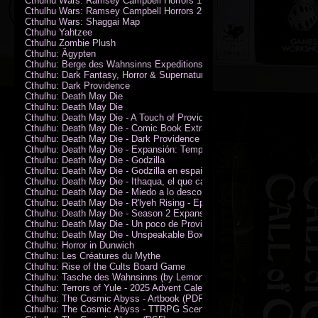
Cthulhu Wars: Ramsey Campbell Horrors 1
Cthulhu Wars: Ramsey Campbell Horrors 2
Cthulhu Wars: Shaggai Map
Cthulhu Yahtzee
Cthulhu Zombie Plush
Cthulhu: Ägypten
Cthulhu: Berge des Wahnsinns Expeditionspack
Cthulhu: Dark Fantasy, Horror & Supernatural Movies
Cthulhu: Dark Providence
Cthulhu: Death May Die
Cthulhu: Death May Die
Cthulhu: Death May Die - A Touch of Providence
Cthulhu: Death May Die - Comic Book Extras vol. 2
Cthulhu: Death May Die - Dark Providence Investigators
Cthulhu: Death May Die - Expansión: Temporada 2
Cthulhu: Death May Die - Godzilla
Cthulhu: Death May Die - Godzilla en español
Cthulhu: Death May Die - Ithaqua, el que camina en el viento
Cthulhu: Death May Die - Miedo a lo desconocido
Cthulhu: Death May Die - R'lyeh Rising - Epic Episode
Cthulhu: Death May Die - Season 2 Expansion
Cthulhu: Death May Die - Un poco de Providence
Cthulhu: Death May Die - Unspeakable Box
Cthulhu: Horror in Dunwich
Cthulhu: Les Créatures du Mythe
Cthulhu: Rise of the Cults Board Game
Cthulhu: Tasche des Wahnsinns (by Lemonfish)
Cthulhu: Terrors of Yule - 2025 Advent Calendar
Cthulhu: The Cosmic Abyss - Artbook (PDF)
Cthulhu: The Cosmic Abyss - TTRPG Scenario - Arkham Horror (PDF)