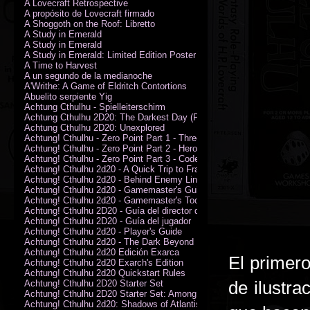
A Lovecraft Retrospective
A propósito de Lovecraft firmado
A Shoggoth on the Roof: Libretto
A Study in Emerald
A Study in Emerald
A Study in Emerald: Limited Edition Poster (Neil Gaiman)
A Time to Harvest
A un segundo de la medianoche
A'Writhe: A Game of Eldritch Contortions
Abuelito serpiente Yig
Achtung Cthulhu - Spielleiterschirm
Achtung Cthulhu 2D20: The Darkest Day (PDF)
Achtung Cthulhu 2D20: Unexplored
Achtung! Cthulhu - Zero Point Part 1 - Three Kings
Achtung! Cthulhu - Zero Point Part 2 - Heroes of the Sea
Achtung! Cthulhu - Zero Point Part 3 - Code of Honour (PDF)
Achtung! Cthulhu 2d20 - A Quick Trip to France (PDF)
Achtung! Cthulhu 2d20 - Behind Enemy Lines
Achtung! Cthulhu 2d20 - Gamemaster's Guide
Achtung! Cthulhu 2d20 - Gamemaster's Toolkit
Achtung! Cthulhu 2D20 - Guía del director de juego
Achtung! Cthulhu 2D20 - Guía del jugador
Achtung! Cthulhu 2d20 - Player's Guide
Achtung! Cthulhu 2d20 - The Dark Beyond
Achtung! Cthulhu 2d20 Edición Exarca
El primer
Achtung! Cthulhu 2d20 Exarch's Edition
Achtung! Cthulhu 2d20 Quickstart Rules
de ilustr
Achtung! Cthulhu 2D20 Starter Set
Achtung! Cthulhu 2D20 Starter Set: Among the Wolves (PDF)
Achtung! Cthulhu 2d20: Shadows of Atlantis