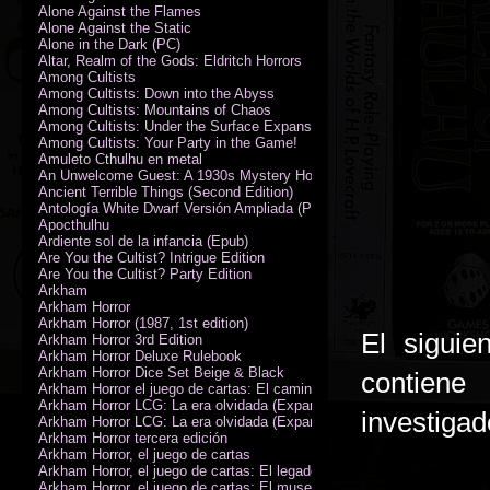
Alone Against the Flames
Alone Against the Static
Alone in the Dark (PC)
Altar, Realm of the Gods: Eldritch Horrors
Among Cultists
Among Cultists: Down into the Abyss
Among Cultists: Mountains of Chaos
Among Cultists: Under the Surface Expansion
Among Cultists: Your Party in the Game!
Amuleto Cthulhu en metal
An Unwelcome Guest: A 1930s Mystery Horror Adventure RPG
Ancient Terrible Things (Second Edition)
Antología White Dwarf Versión Ampliada (PDF)
Apocthulhu
Ardiente sol de la infancia (Epub)
Are You the Cultist? Intrigue Edition
Are You the Cultist? Party Edition
Arkham
Arkham Horror
Arkham Horror (1987, 1st edition)
El siguie
Arkham Horror 3rd Edition
Arkham Horror Deluxe Rulebook
Arkham Horror Dice Set Beige & Black
contiene
Arkham Horror el juego de cartas: El camino a Carcosa - Exp. campañ
Arkham Horror LCG: La era olvidada (Expansión de campaña)
investigad
Arkham Horror LCG: La era olvidada (Expansión de investigadores)
Arkham Horror tercera edición
Arkham Horror, el juego de cartas
Arkham Horror, el juego de cartas: El legado de Dunwich expansión
Arkham Horror, el juego de cartas: El museo Miskatonic