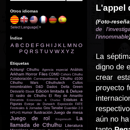
L'appel 
Otros idiomas
(Foto-reseña
Select Language
▼
de l'investig
l'innommable
Índice
A
B
C
D
E
F
G
H
I
J
K
L
M
N
O
P
Q
R
S
T
U
V
W
X
Y
Z
La séptim
Etiquetas
digno de 
Achtung! Cthulhu
Análisis
Agencia especial
Arkham Horror Files
CDMD
Cohors Cthulhu
crear est
Colaboración
Cthulhu d100
Correspondencia
Cthulhu Wars
Cthulhutech
Cultos
proyecto 
innombrables
D&D
Dados
Delta Green
Edición limitada & Deluxe
Desvarío
Ebook
El rastro de Cthulhu
El Rey de Amarillo
internac
Estatuas &
Encuesta
Entrevistas & Charlas
Figuras
Estirpe de Dunwich
Exposición
FATE
respectivo
Gou Tanabe
Festivales & Jornadas
Guardián 2.0
Ilustración
Juego de mesa
Humor
HPLHS
aún no ha 
Juego de rol
La
Kingsmouth
llamada de Cthulhu
Literatura
tanto
Peg