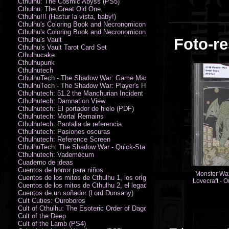
Cthulhu: The Cosmic Abyss (PS5)
Cthulhu: The Great Old One
Cthulhu!!! (Hastur la vista, baby!)
Cthulhu's Coloring Book and Necronomicon of Sunny Day Doings
Cthulhu's Coloring Book and Necronomicon of Sunny Day Doings New 
Foto-re
Cthulhu's Vault
Cthulhu's Vault Tarot Card Set
Cthulhucake
Cthulhupunk
Cthulhutech
CthulhuTech - The Shadow War: Game Master's Guide (PDF)
CthulhuTech - The Shadow War: Player's Handbook (PDF)
Cthulhutech: 51.2 the Manchurian Incident (PDF)
Cthulhutech: Damnation View
Cthulhutech: El portador de hielo (PDF)
Cthulhutech: Mortal Remains
Cthulhutech: Pantalla de referencia
Cthulhutech: Pasiones oscuras
Cthulhutech: Reference Screen
CthulhuTech: The Shadow War - Quick-Start Rules (PDF)
Cthulhutech: Vademécum
Cuaderno de ideas
Cuentos de horror para niños
Monster Wa
Cuentos de los mitos de Cthulhu 1, los orígenes
Lovecraft - 
Cuentos de los mitos de Cthulhu 2, el legado
(F
Cuentos de un soñador (Lord Dunsany)
Cult Cuties: Ouroboros
Cult of Cthulhu: The Esoteric Order of Dagon Vol.1: Book One
Cult of the Deep
Cult of the Lamb (PS4)