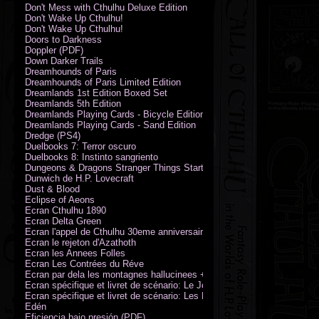
Don't Mess with Cthulhu Deluxe Edition
Don't Wake Up Cthulhu!
Don't Wake Up Cthulhu!
Doors to Darkness
Doppler (PDF)
Down Darker Trails
Dreamhounds of Paris
Dreamhounds of Paris Limited Edition
Dreamlands 1st Edition Boxed Set
Dreamlands 5th Edition
Dreamlands Playing Cards - Bicycle Edition
Dreamlands Playing Cards - Sand Edition
Dredge (PS4)
Duelbooks 7: Terror oscuro
Duelbooks 8: Instinto sangriento
Dungeons & Dragons Stranger Things Starter Set
Dunwich de H.P. Lovecraft
Dust & Blood
Eclipse of Aeons
Ecran Cthulhu 1890
Ecran Delta Green
Ecran l'appel de Cthulhu 30eme anniversaire
Ecran le rejeton d'Azathoth
Ecran les Annees Folles
Ecran Les Contrées du Réve
Ecran par dela les montagnes hallucinees + kit d'expedition
Ecran spécifique et livret de scénario: Le Jour de la Bête
Ecran spécifique et livret de scénario: Les Masques de Nyarlathotep
Edén
Eficiencia bajo presión (PDF)