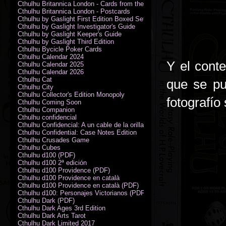
Cthulhu Britannica London - Cards from the Smoke
Cthulhu Britannica London - Postcards
Cthulhu by Gaslight First Edition Boxed Set
Cthulhu by Gaslight Investigator's Guide
Cthulhu by Gaslight Keeper's Guide
Cthulhu by Gaslight Third Edition
Cthulhu Bycicle Poker Cards
Cthulhu Calendar 2024
Y el conte
Cthulhu Calendar 2025
Cthulhu Calendar 2026
Cthulhu Cat
que se pu
Cthulhu City
Cthulhu Collector's Edition Monopoly
fotografío
Cthulhu Coming Soon
Cthulhu Companion
Cthulhu confidencial
Cthulhu Confidencial: A un cable de la orilla (PDF)
Cthulhu Confidential: Case Notes Edition
Cthulhu Crusades Game
Cthulhu Cubes
Cthulhu d100 (PDF)
Cthulhu d100 2ª edición
Cthulhu d100 Providence (PDF)
Cthulhu d100 Providence en català
Cthulhu d100 Providence en català (PDF)
Cthulhu d100: Personajes Victorianos (PDF)
Cthulhu Dark (PDF)
Cthulhu Dark Ages 3rd Edition
Cthulhu Dark Arts Tarot
Cthulhu Dark Limited 2017