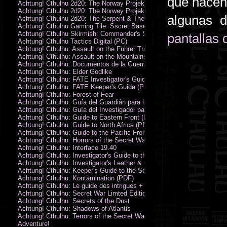
que hacen 
Achtung! Cthulhu 2d20: The Norway Projekt
Achtung! Cthulhu 2d20: The Norway Projekt (PDF)
algunas d
Achtung! Cthulhu 2d20: The Serpent & The Sands
Achtung! Cthulhu Gaming Tile: Sscret Base & Icy Ruins
Achtung! Cthulhu Skirmish: Commander's Set
pantallas 
Achtung! Cthulhu Tactics Digital (PC)
Achtung! Cthulhu: Assault on the Führer Train
Achtung! Cthulhu: Assault on the Mountains of Madness
Achtung! Cthulhu: Documentos de la Guerra Secreta
Achtung! Cthulhu: Elder Godlike
Achtung! Cthulhu: FATE Investigator's Guide (PDF)
Achtung! Cthulhu: FATE Keeper's Guide (PDF)
Achtung! Cthulhu: Forest of Fear
Achtung! Cthulhu: Guía del Guardián para la Guerra Secreta
Achtung! Cthulhu: Guía del Investigador para la Guerra Secreta
Achtung! Cthulhu: Guide to Eastern Front (PDF)
Achtung! Cthulhu: Guide to North Africa (PDF)
Achtung! Cthulhu: Guide to the Pacific Front
Achtung! Cthulhu: Horrors of the Secret War
Achtung! Cthulhu: Interface 19.40
Achtung! Cthulhu: Investigator's Guide to the Secret War
Achtung! Cthulhu: Investigator's Leather & Canvas Bag
Achtung! Cthulhu: Keeper's Guide to the Secret War
Achtung! Cthulhu: Kontamination (PDF)
Achtung! Cthulhu: Le guide des intrigues + ecran
Achtung! Cthulhu: Secret War Limted Edition Book
Achtung! Cthulhu: Secrets of the Dust
Achtung! Cthulhu: Shadows of Atlantis
Achtung! Cthulhu: Terrors of the Secret War
Adventure!