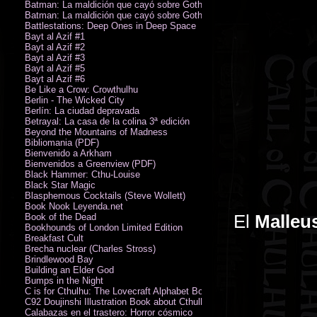
Batman: La maldición que cayó sobre Gotham
Batman: La maldición que cayó sobre Gotham
Battlestations: Deep Ones in Deep Space
Bayt al Azif #1
Bayt al Azif #2
Bayt al Azif #3
Bayt al Azif #5
Bayt al Azif #6
Be Like a Crow: Crowthulhu
Berlin - The Wicked City
Berlín: La ciudad depravada
Betrayal: La casa de la colina 3ª edición
Beyond the Mountains of Madness
Bibliomania (PDF)
Bienvenido a Arkham
Bienvenidos a Greenview (PDF)
Black Hammer: Cthu-Louise
Black Star Magic
Blasphemous Cocktails (Steve Wollett)
Book Nook Leyenda.net
El
Malleu
Book of the Dead
Bookhounds of London Limited Edition
Breakfast Cult
Brecha nuclear (Charles Stross)
Brindlewood Bay
Building an Elder God
Bumps in the Night
C is for Cthulhu: The Lovecraft Alphabet Board Book
C92 Doujinshi Illustration Book about Cthulhu Mythos
Calabazas en el trastero: Horror cósmico