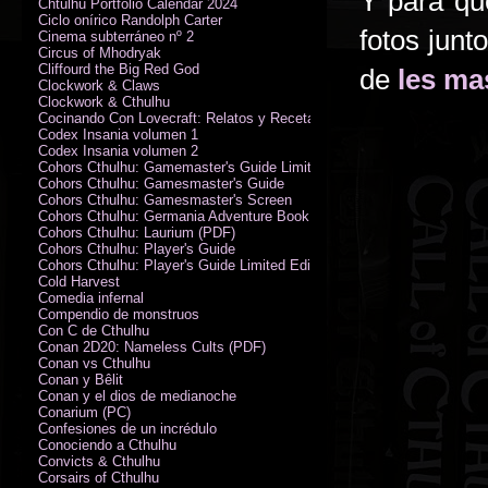
Y para qu
Chtulhu Portfolio Calendar 2024
Ciclo onírico Randolph Carter
fotos junt
Cinema subterráneo nº 2
Circus of Mhodryak
Cliffourd the Big Red God
de
les ma
Clockwork & Claws
Clockwork & Cthulhu
Cocinando Con Lovecraft: Relatos y Recetas de Humor Sobrenatural
Codex Insania volumen 1
Codex Insania volumen 2
Cohors Cthulhu: Gamemaster's Guide Limited Edition
Cohors Cthulhu: Gamesmaster's Guide
Cohors Cthulhu: Gamesmaster's Screen
Cohors Cthulhu: Germania Adventure Book
Cohors Cthulhu: Laurium (PDF)
Cohors Cthulhu: Player's Guide
Cohors Cthulhu: Player's Guide Limited Edition
Cold Harvest
Comedia infernal
Compendio de monstruos
Con C de Cthulhu
Conan 2D20: Nameless Cults (PDF)
Conan vs Cthulhu
Conan y Bêlit
Conan y el dios de medianoche
Conarium (PC)
Confesiones de un incrédulo
Conociendo a Cthulhu
Convicts & Cthulhu
Corsairs of Cthulhu