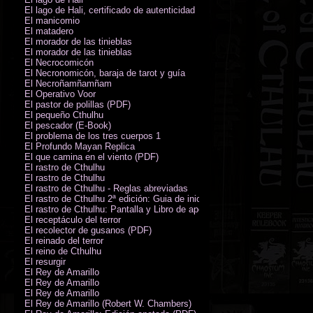
El lago de Hali, certificado de autenticidad
El manicomio
El matadero
El morador de las tinieblas
El morador de las tinieblas
El Necrocomicón
El Necronomicón, baraja de tarot y guía
El Necroñamñamñam
El Operativo Voor
El pastor de polillas (PDF)
El pequeño Cthulhu
El pescador (E-Book)
El problema de los tres cuerpos 1
El Profundo Mayan Replica
El que camina en el viento (PDF)
El rastro de Cthulhu
El rastro de Cthulhu
El rastro de Cthulhu - Reglas abreviadas
El rastro de Cthulhu 2ª edición: Guia de inicio (PDF)
El rastro de Cthulhu: Pantalla y Libro de apoyo del Guardián
El receptáculo del terror
El recolector de gusanos (PDF)
El reinado del terror
El reino de Cthulhu
El resurgir
El Rey de Amarillo
El Rey de Amarillo
El Rey de Amarillo
El Rey de Amarillo (Robert W. Chambers)