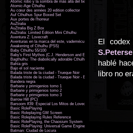
Atomic robo y la sombra de más allá del tiempo
Atomic-Age Cthulhu
Au cœur des années 20 edition collector
Auf Cthulhus Spur Boxed Set
Aux portes de l'horreur
AuZtralia
AuZtralia Big Z Box
AuZtralia: Limited Edition Mini Cthulhu
Aventura Z: Lovecraft
El codex
Aventuras en la marca del este, vademécum de campaña
Awakening of Cthulhu (PS5)
S.Peterse
Baby Cthulhu 55/100
Baby's First Mythos (C.J. Henderson and Erica Henderson)
Bagthulhu: The diabolically adorable Cthulhu plushie dicebag
hablé hac
Bahía gris
Bajo el sol naciente
libro no e
Balada triste de la ciudad - Trueque Noir
Balada triste de la ciudad - Trueque Noir - Edición de coleccionista
Bandera negra
Barbarie y primigenios tomo 1
Barbarie y primigenios tomo 2
Barbarie y primigenios tomo 3
Barrow Hill (PC)
Barsoom #39: Especial Los Mitos de Lovecraft
Basic RolePlaying
Basic Roleplaying GM Screen
Basic Roleplaying Rules Reference
Basic RolePlaying, the Chaosium System
Basic RolePlaying: Universal Game Engine (PDF)
Batman: Ciudad de Locura