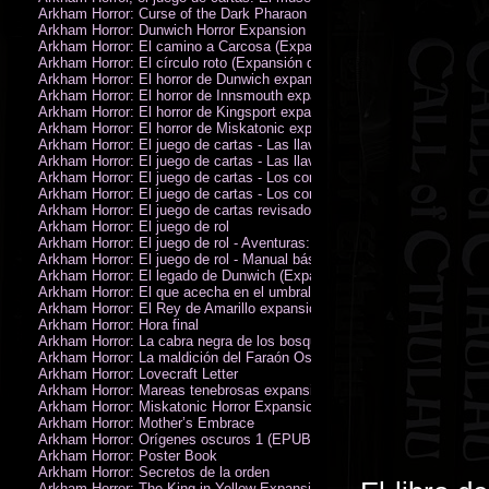
Arkham Horror: Curse of the Dark Pharaon Expansion
Arkham Horror: Dunwich Horror Expansion
Arkham Horror: El camino a Carcosa (Expansión de investigadores)
Arkham Horror: El círculo roto (Expansión de investigadores)
Arkham Horror: El horror de Dunwich expansión
Arkham Horror: El horror de Innsmouth expansión
Arkham Horror: El horror de Kingsport expansión
Arkham Horror: El horror de Miskatonic expansión
Arkham Horror: El juego de cartas - Las llaves escarlata - Campaña
Arkham Horror: El juego de cartas - Las llaves escarlata - Investigador
Arkham Horror: El juego de cartas - Los confines de la tierra - Campañ
Arkham Horror: El juego de cartas - Los confines de la tierra - Investig
Arkham Horror: El juego de cartas revisado
Arkham Horror: El juego de rol
Arkham Horror: El juego de rol - Aventuras: Misterios de Arkham
Arkham Horror: El juego de rol - Manual básico
Arkham Horror: El legado de Dunwich (Expansión de investigadores)
Arkham Horror: El que acecha en el umbral expansión
Arkham Horror: El Rey de Amarillo expansión
Arkham Horror: Hora final
Arkham Horror: La cabra negra de los bosques expansión
Arkham Horror: La maldición del Faraón Oscuro expansión (revisada)
Arkham Horror: Lovecraft Letter
Arkham Horror: Mareas tenebrosas expansión
Arkham Horror: Miskatonic Horror Expansion
Arkham Horror: Mother’s Embrace
Arkham Horror: Orígenes oscuros 1 (EPUB)
Arkham Horror: Poster Book
Arkham Horror: Secretos de la orden
Arkham Horror: The King in Yellow Expansion