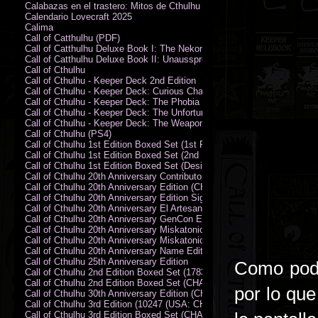
Calabazas en el trastero: Mitos de Cthulhu
Calendario Lovecraft 2025
Calima
Call of Catthulhu (PDF)
Call of Catthulhu Deluxe Book I: The Nekonomikon
Call of Catthulhu Deluxe Book II: Unaussprechlichen Katzen
Call of Cthulhu
Call of Cthulhu - Keeper Deck 2nd Edition
Call of Cthulhu - Keeper Deck: Curious Charecter Deck
Call of Cthulhu - Keeper Deck: The Phobia Deck
Call of Cthulhu - Keeper Deck: The Unfortunate Events Deck
Call of Cthulhu - Keeper Deck: The Weapons and Artifacts Deck
Call of Cthulhu (PS4)
Call of Cthulhu 1st Edition Boxed Set (1st Printing) (CHA2009-X)
Call of Cthulhu 1st Edition Boxed Set (2nd Printing) (CHA2009-X)
Call of Cthulhu 1st Edition Boxed Set (Designer's Edition)
Call of Cthulhu 20th Anniversary Contributor Edition
Call of Cthulhu 20th Anniversary Edition (CHA2399)
Call of Cthulhu 20th Anniversary Edition Signed by Sandy Petersen
Call of Cthulhu 20th Anniversary El Artesano del Rey Edition
Call of Cthulhu 20th Anniversary GenCon Edition
Call of Cthulhu 20th Anniversary Miskatonic University Library Edition 
Call of Cthulhu 20th Anniversary Miskatonic University Library Edition 
Call of Cthulhu 20th Anniversary Name Edition
Call of Cthulhu 25th Anniversary Edition
Como podé
Call of Cthulhu 2nd Edition Boxed Set (178301)
Call of Cthulhu 2nd Edition Boxed Set (CHA2301-X)
por lo qu
Call of Cthulhu 30th Anniversary Edition (CHA23126)
Call of Cthulhu 3rd Edition (10247 (USA: CHA2317-H))
Call of Cthulhu 3rd Edition Boxed Set (CHA2301-X)