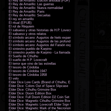
El Rey de Amarillo: Edición anotada (PDF)
El Rey de Amarillo: Las guerras
El Rey de Amarillo: Nueva normalidad
El Rey de Amarillo: Paris
El Rey de Amarillo: Secuelas
El rey en amarillo
El ritual (EPUB)
El rol de Réquiem
El sabueso y otras historias de H.P. Lovecraft
El sabueso y otros relatos
El símbolo arcano: Augurios de hielo expansión
El símbolo arcano: Augurios de las profundidades expansión
El símbolo arcano: Augurios del Faraón expansión
El siniestro pueblo de Karpino
El siniestro pueblo de Karpino - La llamada de Cthulhu
El Sueño de Cthulhu
El sueño de H.P. Lovecraft
El terror que vino de las estrellas
El tesoro de Córdoba
El tesoro de Córdoba 1947
El tesoro de Córdoba 1958
El velo
Elder Dice Lore Cards (Brand of Cthulhu, Elder Sign, Astral Elder Sign)
Elder Dice: Colors Out of Space Slipcase
Elder Dice: Cthulhu Grimoire Box
Elder Dice: Doom Edition Box
Elder Dice: Full Doom Edition D2 Coin Set
Elder Dice: Magnetic Cthulhu Grimoire Box
Elder Dice: Magnetic Lovecraft Elder Sign Grimoire Box
Elder Dice: Magnetic Mark of the Necronomicon Grimoire Box