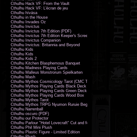
Cthulhu Hack VF: From the Vault
Cthulhu Hack VF: L'écran de jeu
Cthulhu hívása
Cthulhu in the House
Cthulhu Invades Oz
Cthulhu Invictus
Cthulhu Invictus 7th Edition (PDF)
Cthulhu Invictus 7th Edition Keeper's Screen
Cthulhu Invictus Companion
Cthulhu Invictus: Britannia and Beyond
Cthulhu Kids
Cthulhu Kids
Cthulhu Kids 2
Cthulhu Kitchen Blasphemous Banquet
Cthulhu Madness Playing Cards
Cthulhu Malleus Monstrorum Spielkarten
Cthulhu Mash
Cthulhu Mythos Cosmicology Tarot (CMC Tarot - Old Whispers)
Cthulhu Mythos Playing Cards Black Deck
Cthulhu Mythos Playing Cards Green Deck
Cthulhu Mythos Playing Cards Wood Box
Cthulhu Mythos Tarot
Cthulhu Mythos TRPG Nyumon Ruruie Beginners
Cthulhu Narrenball
Cthulhu oscuro (PDF)
Cthulhu our Protector
Cthulhu Parlour "Hotel Lovecraft" Cut and fold Game-Cards
Cthulhu Phil Mini Plush
Cthulhu Plastic Figure - Limited Edition
Cthulhu Plush