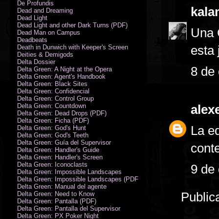
De Profundis
kala
Dead and Dreaming
Dead Light
Dead Light and other Dark Turns (PDF)
Una 
Dead Man on Campus
Deadbeats
esta 
Death in Dunwich with Keeper's Screen
Deities & Demigods
Delta Dossier
8 de
Delta Green: A Night at the Opera
Delta Green: Agent's Handbook
Delta Green: Black Sites
Delta Green: Confidencial
Delta Green: Control Group
Delta Green: Countdown
alex
Delta Green: Dead Drops (PDF)
Delta Green: Ficha (PDF)
La e
Delta Green: God's Hunt
Delta Green: God's Teeth
Delta Green: Guía del Supervisor
cont
Delta Green: Handler's Guide
Delta Green: Handler's Screen
Delta Green: Iconoclasts
9 de
Delta Green: Impossible Landscapes
Delta Green: Impossible Landscapes (PDF - Espiral)
Delta Green: Manual del agente
Public
Delta Green: Need to Know
Delta Green: Pantalla (PDF)
Delta Green: Pantalla del Supervisor
Delta Green: PX Poker Night