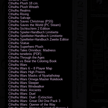
Cthulhu Plush 18 cm.
Cthulhu Plush Wreath
Cthulhu Realms
Cthulhu Rising
Cthulhu Salvaje
Cthulhu Saves Christmas (PS5)
Cthulhu Saves the World (PC Steam)
Cthulhu Sichtschirm 2 Edition
Cthulhu Spieler-Handbuch Limitierte
Cthulhu Spielleiter-Handbuch Limitierte
Cthulhu Spielleiter-Handbuch Zweite Edition
Cthulhu Statue
Cthulhu Superhero Plush
Cthulhu Tales Omnibus: Madness
Cthulhu tenebrós (PDF)
Cthulhu Through the Ages
Cthulhu vs Bear the Coloring Book
Cthulhu Wars
Cthulhu Wars 6 – 8 Player Map
Cthulhu Wars High Priests
Cthulhu Wars Masks of Nyarlathotep
Cthulhu Wars Omega Master Rulebook
Cthulhu Wars Sleeper
Cthulhu Wars Windwalker
Cthulhu Wars: Ancients
Cthulhu Wars: Duel
Cthulhu Wars: Duel - Extinction
Cthulhu Wars: Great Old One Pack 3
Cthulhu Wars: Opener of the Way