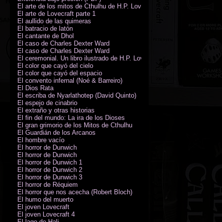
El arte de los mitos de Cthulhu de H.P. Lovecraft
El arte de Lovecraft parte 1
El aullido de las quimeras
El batracio de latón
El cantante de Dhol
El caso de Charles Dexter Ward
El caso de Charles Dexter Ward
El ceremonial. Un libro ilustrado de H.P. Lovecraft
El color que cayó del cielo
El color que cayó del espacio
El convento infernal (Noé & Barreiro)
El Dios Rata
El escriba de Nyarlathotep (David Quinto)
El espejo de cinabrio
El extraño y otras historias
El fin del mundo: La ira de los Dioses
El gran grimorio de los Mitos de Cthulhu
El Guardián de los Arcanos
El hombre vacío
El horror de Dunwich
El horror de Dunwich
El horror de Dunwich 1
El horror de Dunwich 2
El horror de Dunwich 3
El horror de Réquiem
El horror que nos acecha (Robert Bloch)
El humo del muerto
El joven Lovecraft
El joven Lovecraft 4
El lago de Hali