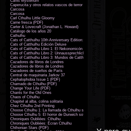
Canis Mysterium
Caperucita y otros relatos vascos de terror (M. Rodríguez)
Carcosa
Carcosa
Carl Cthulhu Little Gloomy
Carne fresca (PDF)
Carter & Lovecraft (Jonathan L. Howard)
Catálogo de los años 20
Cathulhu
Cats of Catthulhu 10th Anniversary Edition: Quick Start Rules
Cats of Catthulhu Edición Deluxe
Cats of Catthulhu Libro 1: El Nekonomicón
Cats of Catthulhu Libro 2: Unnaussprechlichen Katzen
Cats of Catthulhu Libro 3: Mundos de Catthulhu
Cazadores de libros de Londres
Cazadores de libros de Londres
Cazadores de sueños de París
Central de maquinaria Jarkov 37
Cephalophobia Issue 1 (PDF)
Chamado de Cthulhu (PDF)
Change Your Life (PDF)
Chants for the Old Ones
Chaos of Cthulhu
Chapitel al alba, colina solitaria
Chez Cthulhu 2nd Printing
Choose Cthulhu 1: La llamada de Cthulhu softcover
Choose Cthulhu 5: El horror de Dunwich softcover
Chroniques Oubliées: Cthulhu
Chroniques Oubliées: Écran Cthulhu
Chthonian Stars (PDF)