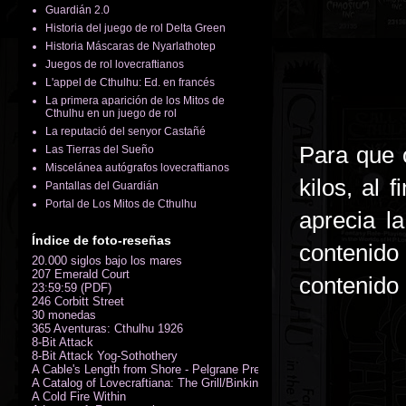
Guardián 2.0
Historia del juego de rol Delta Green
Historia Máscaras de Nyarlathotep
Juegos de rol lovecraftianos
L'appel de Cthulhu: Ed. en francés
La primera aparición de los Mitos de
Cthulhu en un juego de rol
La reputació del senyor Castañé
Para que 
Las Tierras del Sueño
Miscelánea autógrafos lovecraftianos
kilos, al 
Pantallas del Guardián
Portal de Los Mitos de Cthulhu
aprecia l
Índice de foto-reseñas
contenido
20.000 siglos bajo los mares
207 Emerald Court
contenido 
23:59:59 (PDF)
246 Corbitt Street
30 monedas
365 Aventuras: Cthulhu 1926
8-Bit Attack
8-Bit Attack Yog-Sothothery
A Cable's Length from Shore - Pelgrane Press' FreeRPG 2018 (PDF)
A Catalog of Lovecraftiana: The Grill/Binkin Collection
A Cold Fire Within