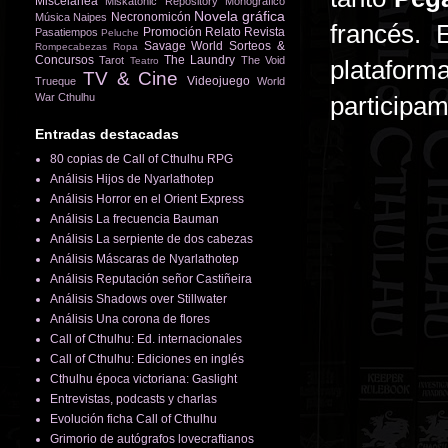
Miscelánea
Miskatonic Repository
Monográfico
Novela gráfica
Necronomicón
Música
Naipes
francés. 
Promoción
Relato
Revista
Pasatiempos
Peluche
Savage World
Sorteos &
Rompecabezas
Ropa
Concursos
The Laundry
Tarot
The Void
Teatro
platafor
TV & Cine
Videojuego
Trueque
World
War Cthulhu
participa
Entradas destacadas
80 copias de Call of Cthulhu RPG
Análisis Hijos de Nyarlathotep
Análisis Horror en el Orient Express
Análisis La frecuencia Bauman
Análisis La serpiente de dos cabezas
Análisis Máscaras de Nyarlathotep
Análisis Reputación señor Castiñeira
Análisis Shadows over Stillwater
Análisis Una corona de flores
Call of Cthulhu: Ed. internacionales
Call of Cthulhu: Ediciones en inglés
Cthulhu época victoriana: Gaslight
Entrevistas, podcasts y charlas
Evolución ficha Call of Cthulhu
Grimorio de autógrafos lovecraftianos