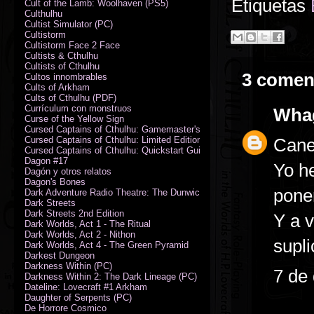
Etiquetas
Cult of the Lamb: Woolhaven (PS5)
Culthulhu
Cultist Simulator (PC)
Cultistorm
Cultistorm Face 2 Face
Cultists & Cthulhu
Cultists of Cthulhu
3 comen
Cultos innombrables
Cults of Arkham
Cults of Cthulhu (PDF)
Currículum con monstruos
Wha
Curse of the Yellow Sign
Cursed Captains of Cthulhu: Gamemaster's Toolkit & Dice
Cursed Captains of Cthulhu: Limited Edition
Canel
Cursed Captains of Cthulhu: Quickstart Guide (PDF)
Dagon #17
Yo h
Dagón y otros relatos
Dagon's Bones
poner
Dark Adventure Radio Theatre: The Dunwich Horror - Audio CD with Pr
Dark Streets
Dark Streets 2nd Edition
Y a 
Dark Worlds, Act 1 - The Ritual
Dark Worlds, Act 2 - Nithon
supli
Dark Worlds, Act 4 - The Green Pyramid
Darkest Dungeon
Darkness Within (PC)
7 de
Darkness Within 2: The Dark Lineage (PC)
Dateline: Lovecraft #1 Arkham
Daughter of Serpents (PC)
De Horrore Cosmico