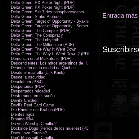
Delta Green: PX Poker Night (PDF)
Delta Green: PX Poker Night (PDF)
Delta Green: Set 7 dés phosphorescents
Entrada más 
Delta Green: Static Protocol
Delta Green: Target of Opportunity - Byakhee
Delta Green: Target of Opportunity - Serpent Man
Delta Green: The Complex (PDF)
Delta Green: The Conspiracy
Delta Green: The Labyrinth
Delta Green: The Millennium (PDF)
Suscribirs
Delta Green: The Way It Went Down
Delta Green: The Way It Went Down 2 (PDF)
Demencia en el Miskatonic (PDF)
Descendientes: Los mitos argentinos de H.P. Lovecraft
Descripción de la ciudad de Quebec
Desde el más allá (Erik Kriek)
Desde la oscuridad
Desolatium (PS4)
Despertados (PDF)
Despertados reloaded
Desterrados en el sueño
Devil's Children
Devil's Reef Card Game
Die Priester der Krahen (PDF)
Dientes rojos
Dinamo #3/4
Do you Worship Cthulhu?
Dockside Dogs (Perros de los muelles) (PDF)
Does Love Forgive?
Don't Mess with Cthulhu