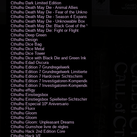
Cthulhu Dark Limited Edition
Cthulhu Death May Die - Animal Allies
Cthulhu Death May Die - Fear of the Unknown
Cthulhu Death May Die - Season 4 Expansion
Cthulhu Death May Die - Unknowable Box
Cthulhu Death May Die: Black Goat of the Woods
Cthulhu Death May Die: Fight or Flight
Cthulhu Deep Green
Cthulhu Design
Cthulhu Dice Bag
Cthulhu Dice Metal
Cthulhu Dice Tower
Cthulhu Dice with Black Die and Green Ink
Cthulhu Edad Oscura
Cthulhu Edition 7 Grundregelwerk
Cthulhu Edition 7 Grundregelwerk Limitierte Edition
Cthulhu Edition 7 Hardcover Sichtschirm
Cthulhu Edition 7 Investigatoren-Kompendium
Cthulhu Edition 7 Investigatoren-Kompendium Limitierte Edition
Cthulhu effigy
Cthulhu Einstiegsbox
Cthulhu Einstiegsbox Spielleiter-Sichtschirm
Cthulhu Especial 10º Aniversario
Cthulhu Fluxx
Cthulhu Gloom
Cthulhu Gloom
Cthulhu Gloom: Unpleasant Dreams
Cthulhu Gumshoe livre de règles
Cthulhu Hack 2nd Edition Core
Cthulhu Hack VF