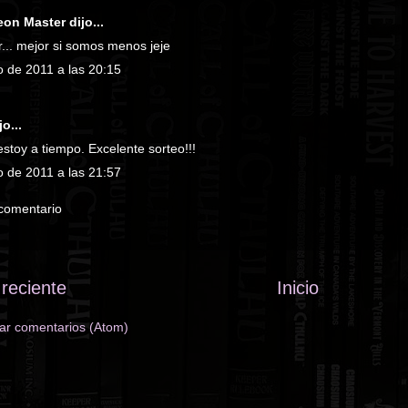
eon Master
dijo...
r... mejor si somos menos jeje
o de 2011 a las 20:15
o...
stoy a tiempo. Excelente sorteo!!!
o de 2011 a las 21:57
 comentario
reciente
Inicio
ar comentarios (Atom)