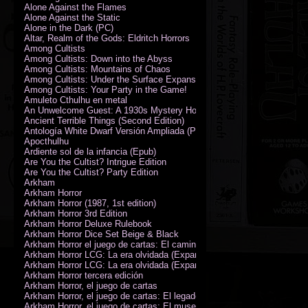
Alone Against the Flames
Alone Against the Static
Alone in the Dark (PC)
Altar, Realm of the Gods: Eldritch Horrors
Among Cultists
Among Cultists: Down into the Abyss
Among Cultists: Mountains of Chaos
Among Cultists: Under the Surface Expansion
Among Cultists: Your Party in the Game!
Amuleto Cthulhu en metal
An Unwelcome Guest: A 1930s Mystery Horror Adventure RPG
Ancient Terrible Things (Second Edition)
Antología White Dwarf Versión Ampliada (PDF)
Apocthulhu
Ardiente sol de la infancia (Epub)
Are You the Cultist? Intrigue Edition
Are You the Cultist? Party Edition
Arkham
Arkham Horror
Arkham Horror (1987, 1st edition)
Arkham Horror 3rd Edition
Arkham Horror Deluxe Rulebook
Arkham Horror Dice Set Beige & Black
Arkham Horror el juego de cartas: El camino a Carcosa - Exp. campañ
Arkham Horror LCG: La era olvidada (Expansión de campaña)
Arkham Horror LCG: La era olvidada (Expansión de investigadores)
Arkham Horror tercera edición
Arkham Horror, el juego de cartas
Arkham Horror, el juego de cartas: El legado de Dunwich expansión
Arkham Horror, el juego de cartas: El museo Miskatonic