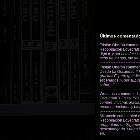
Últimos comentari
Tristán Oberón
commen
Recopilacion Lovecraft
digital, y por eso decía
echo de menos, me da
Tristán Oberón
commen
Desde La Oscuridad Y 
gracias! Espero que dis
escenarios, y, por supu
saber…”
Wemnoch
commented 
Oscuridad Y Otras
:
“No 
compré, muchas gracias
recomendaciones y blo
Milancete
commented 
Recopilacion Lovecraft
preguntado en Gigames
descatalogada. Luego 
en…”