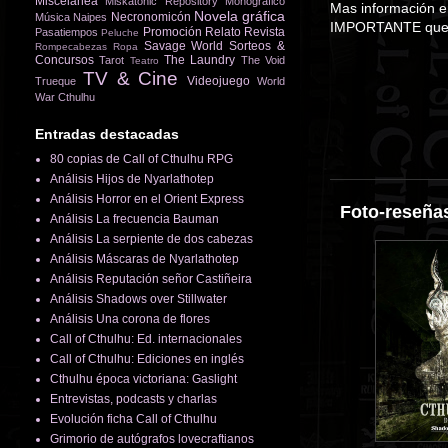
Miscelánea
Miskatonic Repository
Monográfico
Mas información 
Novela gráfica
Necronomicón
Música
Naipes
IMPORTANTE que en
Promoción
Relato
Revista
Pasatiempos
Peluche
Savage World
Sorteos &
Rompecabezas
Ropa
Concursos
The Laundry
Tarot
The Void
Teatro
TV & Cine
Videojuego
Trueque
World
War Cthulhu
Entradas destacadas
80 copias de Call of Cthulhu RPG
Análisis Hijos de Nyarlathotep
Análisis Horror en el Orient Express
Foto-reseñas
Análisis La frecuencia Bauman
Análisis La serpiente de dos cabezas
Análisis Máscaras de Nyarlathotep
Análisis Reputación señor Castiñeira
Análisis Shadows over Stillwater
Análisis Una corona de flores
Call of Cthulhu: Ed. internacionales
Call of Cthulhu: Ediciones en inglés
Cthulhu época victoriana: Gaslight
Entrevistas, podcasts y charlas
Evolución ficha Call of Cthulhu
Grimorio de autógrafos lovecraftianos