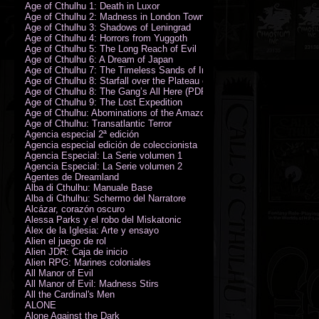
Age of Cthulhu 1: Death in Luxor
Age of Cthulhu 2: Madness in London Town
Age of Cthulhu 3: Shadows of Leningrad
Age of Cthulhu 4: Horrors from Yuggoth
Age of Cthulhu 5: The Long Reach of Evil
Age of Cthulhu 6: A Dream of Japan
Age of Cthulhu 7: The Timeless Sands of India
Age of Cthulhu 8: Starfall over the Plateau of Leng
Age of Cthulhu 8: The Gang’s All Here (PDF)
Age of Cthulhu 9: The Lost Expedition
Age of Cthulhu: Abominations of the Amazon
Age of Cthulhu: Transatlantic Terror
Agencia especial 2ª edición
Agencia especial edición de coleccionista
Agencia Especial: La Serie volumen 1
Agencia Especial: La Serie volumen 2
Agentes de Dreamland
Alba di Cthulhu: Manuale Base
Alba di Cthulhu: Schermo del Narratore
Alcázar, corazón oscuro
Alessa Parks y el robo del Miskatonic
Álex de la Iglesia: Arte y ensayo
Alien el juego de rol
Alien JDR: Caja de inicio
Alien RPG: Marines coloniales
All Manor of Evil
All Manor of Evil: Madness Stirs
All the Cardinal's Men
ALONE
Alone Against the Dark