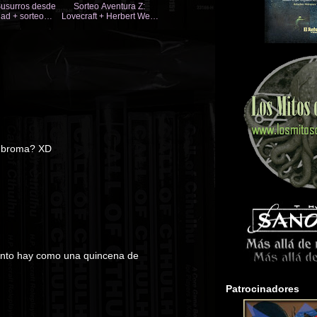
Susurros desde
Sorteo Aventura Z:
dad + sorteo
Lovecraft + Herbert West
hu d100
de Toony Terrors
s broma? XD
ento hay como una quincena de
Patrocinadores