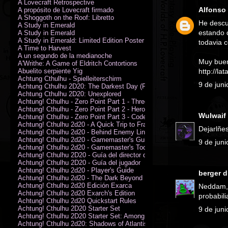
A Lovecraft Retrospective
Alfonso
A propósito de Lovecraft firmado
A Shoggoth on the Roof: Libretto
He descu
A Study in Emerald
estando 
A Study in Emerald
A Study in Emerald: Limited Edition Poster (Neil Gaiman)
todavia 
A Time to Harvest
A un segundo de la medianoche
Muy bueno
A'Writhe: A Game of Eldritch Contortions
Abuelito serpiente Yig
http://la
Achtung Cthulhu - Spielleiterschirm
9 de juni
Achtung Cthulhu 2D20: The Darkest Day (PDF)
Achtung Cthulhu 2D20: Unexplored
Achtung! Cthulhu - Zero Point Part 1 - Three Kings
Achtung! Cthulhu - Zero Point Part 2 - Heroes of the Sea
Wulwaif
Achtung! Cthulhu - Zero Point Part 3 - Code of Honour (PDF)
Achtung! Cthulhu 2d20 - A Quick Trip to France (PDF)
Dejarlñes
Achtung! Cthulhu 2d20 - Behind Enemy Lines
Achtung! Cthulhu 2d20 - Gamemaster's Guide
9 de juni
Achtung! Cthulhu 2d20 - Gamemaster's Toolkit
Achtung! Cthulhu 2D20 - Guía del director de juego
Achtung! Cthulhu 2D20 - Guía del jugador
Achtung! Cthulhu 2d20 - Player's Guide
berger
di
Achtung! Cthulhu 2d20 - The Dark Beyond
Achtung! Cthulhu 2d20 Edición Exarca
Neddam, 
Achtung! Cthulhu 2d20 Exarch's Edition
probabili
Achtung! Cthulhu 2d20 Quickstart Rules
Achtung! Cthulhu 2D20 Starter Set
9 de juni
Achtung! Cthulhu 2D20 Starter Set: Among the Wolves (PDF)
Achtung! Cthulhu 2d20: Shadows of Atlantis