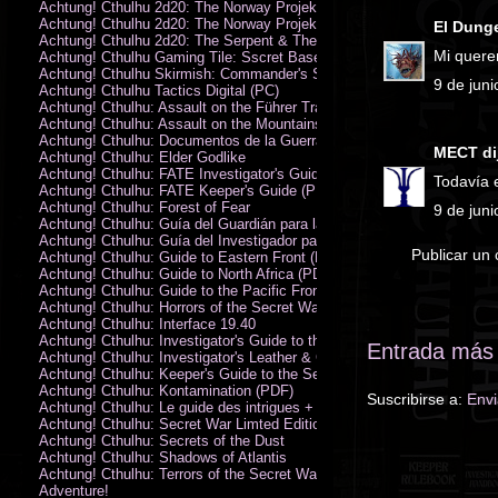
Achtung! Cthulhu 2d20: The Norway Projekt
Achtung! Cthulhu 2d20: The Norway Projekt (PDF)
El Dung
Achtung! Cthulhu 2d20: The Serpent & The Sands
Mi quere
Achtung! Cthulhu Gaming Tile: Sscret Base & Icy Ruins
Achtung! Cthulhu Skirmish: Commander's Set
9 de juni
Achtung! Cthulhu Tactics Digital (PC)
Achtung! Cthulhu: Assault on the Führer Train
Achtung! Cthulhu: Assault on the Mountains of Madness
Achtung! Cthulhu: Documentos de la Guerra Secreta
MECT
dij
Achtung! Cthulhu: Elder Godlike
Achtung! Cthulhu: FATE Investigator's Guide (PDF)
Todavía e
Achtung! Cthulhu: FATE Keeper's Guide (PDF)
Achtung! Cthulhu: Forest of Fear
9 de juni
Achtung! Cthulhu: Guía del Guardián para la Guerra Secreta
Achtung! Cthulhu: Guía del Investigador para la Guerra Secreta
Publicar un
Achtung! Cthulhu: Guide to Eastern Front (PDF)
Achtung! Cthulhu: Guide to North Africa (PDF)
Achtung! Cthulhu: Guide to the Pacific Front
Achtung! Cthulhu: Horrors of the Secret War
Achtung! Cthulhu: Interface 19.40
Achtung! Cthulhu: Investigator's Guide to the Secret War
Entrada más 
Achtung! Cthulhu: Investigator's Leather & Canvas Bag
Achtung! Cthulhu: Keeper's Guide to the Secret War
Achtung! Cthulhu: Kontamination (PDF)
Suscribirse a:
Envi
Achtung! Cthulhu: Le guide des intrigues + ecran
Achtung! Cthulhu: Secret War Limted Edition Book
Achtung! Cthulhu: Secrets of the Dust
Achtung! Cthulhu: Shadows of Atlantis
Achtung! Cthulhu: Terrors of the Secret War
Adventure!