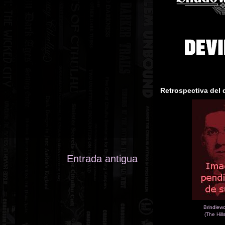
Retrospectiva del 
Entrada antigua
Brindlew
(The Hill