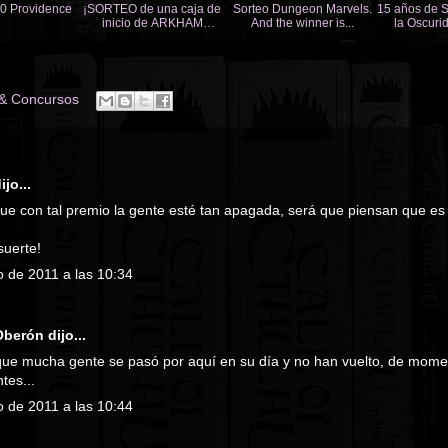
0 Providence
¡SORTEO de una caja de
Sorteo Dungeon Marvels.
15 años de 
inicio de ARKHAM
And the winner is...
la Oscuri
HORROR: EL JUEGO DE
Cthul
ROL!
 & Concursos
ijo...
que con tal premio la gente esté tan apagada, será que piensan que e
suerte!
o de 2011 a las 10:34
 Oberón
dijo...
que mucha gente se pasó por aquí en su día y no han vuelto, de mom
ntes...
o de 2011 a las 10:44