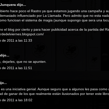
 Junquera
dijo...
bierto hace poco el Rastro ya que estamos jugando una campaña y a
demasiado influenciado por La Llamada. Pero admito que no esta nad
como funcioan el sistema de magia (aunque supongo que sera una locura 
 el blog por cierto y para hacer publicidad acerca de la partida del R
tardedelviernes.blogspot.com/
o de 2011 a las 11:33
dijo...
, dejarles, que no se apunten.
o de 2011 a las 11:51
jo...
es una iniciativa genial. Aunque seguro que a algunos les pasa como a
ad de ganar de los que realmente están ilusionados por tener este libro.
o de 2011 a las 18:02