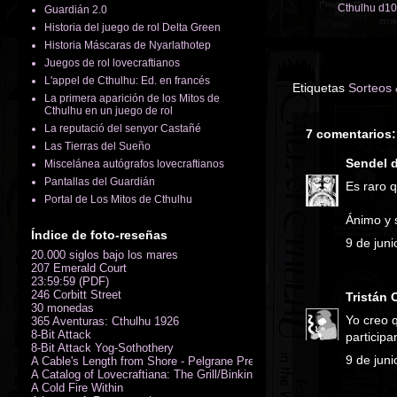
Cthulhu d10
Guardián 2.0
Historia del juego de rol Delta Green
Historia Máscaras de Nyarlathotep
Juegos de rol lovecraftianos
L'appel de Cthulhu: Ed. en francés
Etiquetas
Sorteos
La primera aparición de los Mitos de
Cthulhu en un juego de rol
La reputació del senyor Castañé
7 comentarios:
Las Tierras del Sueño
Sendel
d
Miscelánea autógrafos lovecraftianos
Pantallas del Guardián
Es raro 
Portal de Los Mitos de Cthulhu
Ánimo y 
Índice de foto-reseñas
9 de juni
20.000 siglos bajo los mares
207 Emerald Court
23:59:59 (PDF)
246 Corbitt Street
Tristán
30 monedas
Yo creo 
365 Aventuras: Cthulhu 1926
8-Bit Attack
participa
8-Bit Attack Yog-Sothothery
9 de juni
A Cable's Length from Shore - Pelgrane Press' FreeRPG 2018 (PDF)
A Catalog of Lovecraftiana: The Grill/Binkin Collection
A Cold Fire Within