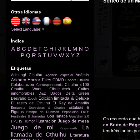
Sorteo de un Ma
Otros idiomas
Select Language
▼
Índice
A
B
C
D
E
F
G
H
I
J
K
L
M
N
O
P
Q
R
S
T
U
V
W
X
Y
Z
Etiquetas
Achtung! Cthulhu
Análisis
Agencia especial
Arkham Horror Files
CDMD
Cohors Cthulhu
Colaboración
Cthulhu d100
Correspondencia
Cthulhu Wars
Cthulhutech
Cultos
innombrables
D&D
Dados
Delta Green
Edición limitada & Deluxe
Desvarío
Ebook
El rastro de Cthulhu
El Rey de Amarillo
Estatuas &
Encuesta
Entrevistas & Charlas
Figuras
Estirpe de Dunwich
Exposición
FATE
Gou Tanabe
Festivales & Jornadas
Guardián 2.0
Os recuerdo que ho
Ilustración
Juego de mesa
Humor
HPLHS
en Bruto
de
Edge
Juego de rol
La
Kingsmouth
tendréis tantas po
llamada de Cthulhu
Literatura