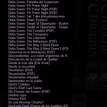
Delta Green: Pantalla del Supervisor
Delta Green: PX Poker Night
Delta Green: PX Poker Night (PDF)
Delta Green: PX Poker Night (PDF)
Delta Green: Set 7 dés phosphorescents
Delta Green: Static Protocol
Delta Green: Target of Opportunity - Byakhee
Delta Green: Target of Opportunity - Serpent Man
Delta Green: The Complex (PDF)
Delta Green: The Conspiracy
Delta Green: The Labyrinth
Delta Green: The Millennium (PDF)
Delta Green: The Way It Went Down
Delta Green: The Way It Went Down 2 (PDF)
Demencia en el Miskatonic (PDF)
Descendientes: Los mitos argentinos de H.P. Lovecraft
Descripción de la ciudad de Quebec
Desde el más allá (Erik Kriek)
Desde la oscuridad
Desolatium (PS4)
Despertados (PDF)
Despertados reloaded
Desterrados en el sueño
Devil's Children
Devil's Reef Card Game
Die Priester der Krahen (PDF)
Dientes rojos
Dinamo #3/4
Do you Worship Cthulhu?
Dockside Dogs (Perros de los muelles) (PDF)