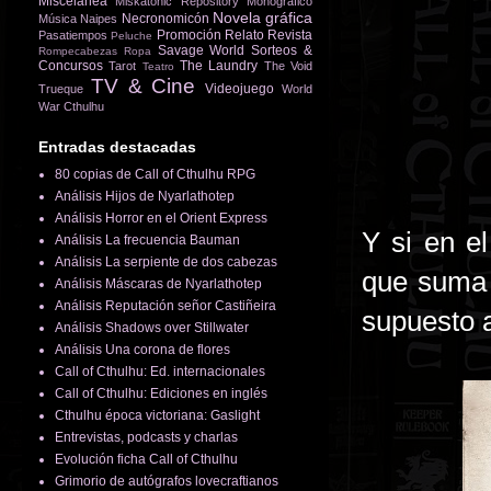
Miscelánea
Miskatonic Repository
Monográfico
Novela gráfica
Necronomicón
Música
Naipes
Promoción
Relato
Revista
Pasatiempos
Peluche
Savage World
Sorteos &
Rompecabezas
Ropa
Concursos
The Laundry
Tarot
The Void
Teatro
TV & Cine
Videojuego
Trueque
World
War Cthulhu
Entradas destacadas
80 copias de Call of Cthulhu RPG
Análisis Hijos de Nyarlathotep
Análisis Horror en el Orient Express
Y si en e
Análisis La frecuencia Bauman
Análisis La serpiente de dos cabezas
que suma 
Análisis Máscaras de Nyarlathotep
Análisis Reputación señor Castiñeira
supuesto a
Análisis Shadows over Stillwater
Análisis Una corona de flores
Call of Cthulhu: Ed. internacionales
Call of Cthulhu: Ediciones en inglés
Cthulhu época victoriana: Gaslight
Entrevistas, podcasts y charlas
Evolución ficha Call of Cthulhu
Grimorio de autógrafos lovecraftianos