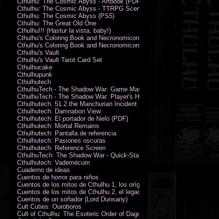
Cthulhu: The Cosmic Abyss - Artbook (PDF)
Cthulhu: The Cosmic Abyss - TTRPG Scenario - Arkham Horror (PDF)
Cthulhu: The Cosmic Abyss (PS5)
Cthulhu: The Great Old One
Cthulhu!!! (Hastur la vista, baby!)
Cthulhu's Coloring Book and Necronomicon of Sunny Day Doings
Cthulhu's Coloring Book and Necronomicon of Sunny Day Doings New 
Cthulhu's Vault
Cthulhu's Vault Tarot Card Set
Cthulhucake
Cthulhupunk
Cthulhutech
CthulhuTech - The Shadow War: Game Master's Guide (PDF)
CthulhuTech - The Shadow War: Player's Handbook (PDF)
Cthulhutech: 51.2 the Manchurian Incident (PDF)
Cthulhutech: Damnation View
Cthulhutech: El portador de hielo (PDF)
Cthulhutech: Mortal Remains
Cthulhutech: Pantalla de referencia
Cthulhutech: Pasiones oscuras
Cthulhutech: Reference Screen
CthulhuTech: The Shadow War - Quick-Start Rules (PDF)
Cthulhutech: Vademécum
Cuaderno de ideas
Cuentos de horror para niños
Cuentos de los mitos de Cthulhu 1, los orígenes
Cuentos de los mitos de Cthulhu 2, el legado
Cuentos de un soñador (Lord Dunsany)
Cult Cuties: Ouroboros
Cult of Cthulhu: The Esoteric Order of Dagon Vol.1: Book One