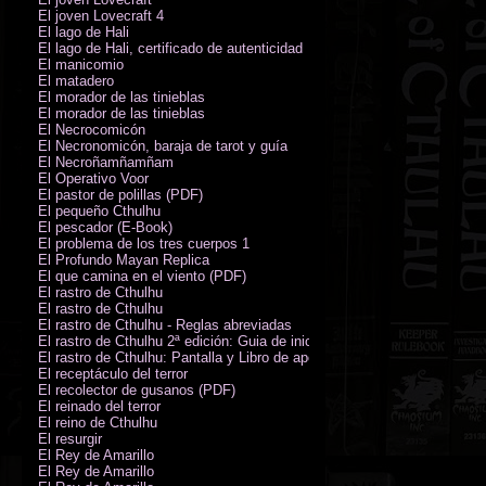
El joven Lovecraft 4
El lago de Hali
El lago de Hali, certificado de autenticidad
El manicomio
El matadero
El morador de las tinieblas
El morador de las tinieblas
El Necrocomicón
El Necronomicón, baraja de tarot y guía
El Necroñamñamñam
El Operativo Voor
El pastor de polillas (PDF)
El pequeño Cthulhu
El pescador (E-Book)
El problema de los tres cuerpos 1
El Profundo Mayan Replica
El que camina en el viento (PDF)
El rastro de Cthulhu
El rastro de Cthulhu
El rastro de Cthulhu - Reglas abreviadas
El rastro de Cthulhu 2ª edición: Guia de inicio (PDF)
El rastro de Cthulhu: Pantalla y Libro de apoyo del Guardián
El receptáculo del terror
El recolector de gusanos (PDF)
El reinado del terror
El reino de Cthulhu
El resurgir
El Rey de Amarillo
El Rey de Amarillo