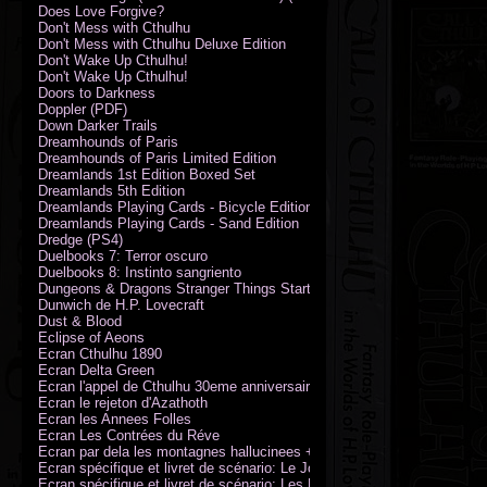
Does Love Forgive?
Don't Mess with Cthulhu
Don't Mess with Cthulhu Deluxe Edition
Don't Wake Up Cthulhu!
Don't Wake Up Cthulhu!
Doors to Darkness
Doppler (PDF)
Down Darker Trails
Dreamhounds of Paris
Dreamhounds of Paris Limited Edition
Dreamlands 1st Edition Boxed Set
Dreamlands 5th Edition
Dreamlands Playing Cards - Bicycle Edition
Dreamlands Playing Cards - Sand Edition
Dredge (PS4)
Duelbooks 7: Terror oscuro
Duelbooks 8: Instinto sangriento
Dungeons & Dragons Stranger Things Starter Set
Dunwich de H.P. Lovecraft
Dust & Blood
Eclipse of Aeons
Ecran Cthulhu 1890
Ecran Delta Green
Ecran l'appel de Cthulhu 30eme anniversaire
Ecran le rejeton d'Azathoth
Ecran les Annees Folles
Ecran Les Contrées du Réve
Ecran par dela les montagnes hallucinees + kit d'expedition
Ecran spécifique et livret de scénario: Le Jour de la Bête
Ecran spécifique et livret de scénario: Les Masques de Nyarlathotep