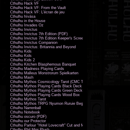
Cthulhu Hack VF
Cthulhu Hack VF: From the Vault
Cthulhu Hack VF: L'écran de jeu
Cthulhu hívása
Cthulhu in the House
Cthulhu Invades Oz
Cthulhu Invictus
Cthulhu Invictus 7th Edition (PDF)
Cthulhu Invictus 7th Edition Keeper's Screen
Cthulhu Invictus Companion
Cthulhu Invictus: Britannia and Beyond
Cthulhu Kids
Cthulhu Kids
Cthulhu Kids 2
Cthulhu Kitchen Blasphemous Banquet
Cthulhu Madness Playing Cards
Cthulhu Malleus Monstrorum Spielkarten
Cthulhu Mash
Cthulhu Mythos Cosmicology Tarot (CMC Tarot - Old Whispers)
Cthulhu Mythos Playing Cards Black Deck
Cthulhu Mythos Playing Cards Green Deck
Cthulhu Mythos Playing Cards Wood Box
Cthulhu Mythos Tarot
Cthulhu Mythos TRPG Nyumon Ruruie Beginners
Cthulhu Narrenball
Cthulhu Notebook
Cthulhu oscuro (PDF)
Cthulhu our Protector
Cthulhu Parlour "Hotel Lovecraft" Cut and fold Game-Cards
Cthulhu Phil Mini Plush