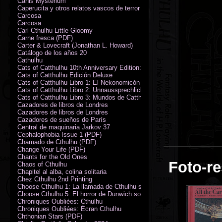
Canis Mysterium
Caperucita y otros relatos vascos de terror (M. Rodríguez)
Carcosa
Carcosa
Carl Cthulhu Little Gloomy
Carne fresca (PDF)
Carter & Lovecraft (Jonathan L. Howard)
Catálogo de los años 20
Cathulhu
Cats of Catthulhu 10th Anniversary Edition: Quick Start Rules
Cats of Catthulhu Edición Deluxe
Cats of Catthulhu Libro 1: El Nekonomicón
Cats of Catthulhu Libro 2: Unnaussprechlichen Katzen
Cats of Catthulhu Libro 3: Mundos de Catthulhu
Cazadores de libros de Londres
Cazadores de libros de Londres
Cazadores de sueños de París
Central de maquinaria Jarkov 37
Cephalophobia Issue 1 (PDF)
Chamado de Cthulhu (PDF)
Change Your Life (PDF)
Chants for the Old Ones
Foto-re
Chaos of Cthulhu
Chapitel al alba, colina solitaria
Chez Cthulhu 2nd Printing
Choose Cthulhu 1: La llamada de Cthulhu softcover
Choose Cthulhu 5: El horror de Dunwich softcover
Chroniques Oubliées: Cthulhu
Chroniques Oubliées: Écran Cthulhu
Chthonian Stars (PDF)