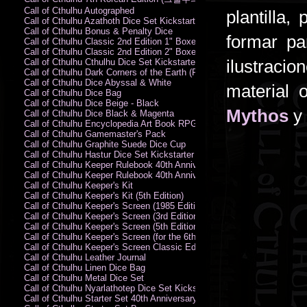
Call of Cthulhu Autographed
plantilla
Call of Cthulhu Azathoth Dice Set Kickstarter Edition
Call of Cthulhu Bonus & Penalty Dice
formar pa
Call of Cthulhu Classic 2nd Edition 1" Boxed Rules Set
Call of Cthulhu Classic 2nd Edition 2" Boxed Rules Set
ilustraci
Call of Cthulhu Cthulhu Dice Set Kickstarter Edition
Call of Cthulhu Dark Corners of the Earth (PC)
Call of Cthulhu Dice Abyssal & White
material o
Call of Cthulhu Dice Bag
Call of Cthulhu Dice Beige - Black
Mythos
y
Call of Cthulhu Dice Black & Magenta
Call of Cthulhu Encyclopedia Art Book RPG KA
Call of Cthulhu Gamemaster's Pack
Call of Cthulhu Graphite Suede Dice Cup
Call of Cthulhu Hastur Dice Set Kickstarter Edition
Call of Cthulhu Keeper Rulebook 40th Anniversary Edition
Call of Cthulhu Keeper Rulebook 40th Anniversary Edition (PDF)
Call of Cthulhu Keeper's Kit
Call of Cthulhu Keeper's Kit (5th Edition)
Call of Cthulhu Keeper's Screen (1985 Edition)
Call of Cthulhu Keeper's Screen (3rd Edition)
Call of Cthulhu Keeper's Screen (5th Edition)
Call of Cthulhu Keeper's Screen (for the 6th Edition Rules)
Call of Cthulhu Keeper's Screen Classic Edition
Call of Cthulhu Leather Journal
Call of Cthulhu Linen Dice Bag
Call of Cthulhu Metal Dice Set
Call of Cthulhu Nyarlathotep Dice Set Kickstarter Edition
Call of Cthulhu Starter Set 40th Anniversary Edition