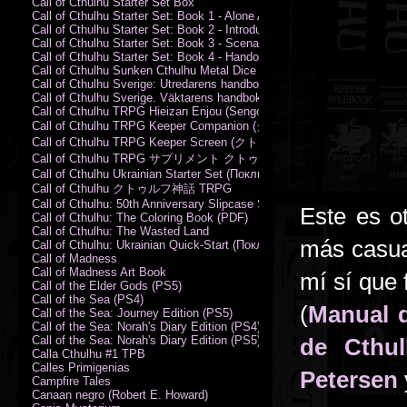
Call of Cthulhu Starter Set Box
Call of Cthulhu Starter Set: Book 1 - Alone Against the Flames
Call of Cthulhu Starter Set: Book 2 - Introductory Rules
Call of Cthulhu Starter Set: Book 3 - Scenarios
Call of Cthulhu Starter Set: Book 4 - Handouts
Call of Cthulhu Sunken Cthulhu Metal Dice Set
Call of Cthulhu Sverige: Utredarens handbok (PDF)
Call of Cthulhu Sverige. Väktarens handbok
Call of Cthulhu TRPG Hieizan Enjou (Sengoku Period)
Call of Cthulhu TRPG Keeper Companion (クトゥルフ神話TRPG
Call of Cthulhu TRPG Keeper Screen (クトゥルフ神話TRPG キ
Call of Cthulhu TRPG サプリメント クトゥルフ2015
Call of Cthulhu Ukrainian Starter Set (Поклик Ктулху. Базовий набір)
Call of Cthulhu クトゥルフ神話 TRPG
Call of Cthulhu: 50th Anniversary Slipcase Set
Este es ot
Call of Cthulhu: The Coloring Book (PDF)
Call of Cthulhu: The Wasted Land
más casual
Call of Cthulhu: Ukrainian Quick-Start (Поклик Ктулху. Швидкий старт
Call of Madness
Call of Madness Art Book
mí sí que 
Call of the Elder Gods (PS5)
Call of the Sea (PS4)
(
Manual 
Call of the Sea: Journey Edition (PS5)
Call of the Sea: Norah's Diary Edition (PS4)
Call of the Sea: Norah's Diary Edition (PS5)
de Cthu
Calla Cthulhu #1 TPB
Calles Primigenias
Petersen
Campfire Tales
Canaan negro (Robert E. Howard)