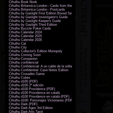
Cthulhu Book Nook
Cthulhu Britannica London - Cards from the Smoke
Cthulhu Britannica London - Postcards
Cthulhu by Gaslight First Edition Boxed Set
Cthulhu by Gaslight Investigator's Guide
Cthulhu by Gaslight Keeper's Guide
Cthulhu by Gaslight Third Edition
Cthulhu Bycicle Poker Cards
Cthulhu Calendar 2024
Cthulhu Calendar 2025
Cthulhu Calendar 2026
Cthulhu Cat
Cthulhu City
Cthulhu Collector's Edition Monopoly
Cthulhu Coming Soon
Cthulhu Companion
Cthulhu confidencial
Cthulhu Confidencial: A un cable de la orilla (PDF)
Cthulhu Confidential: Case Notes Edition
Cthulhu Crusades Game
Cthulhu Cubes
Cthulhu d100 (PDF)
Cthulhu d100 2ª edición
Cthulhu d100 Providence (PDF)
Cthulhu d100 Providence en català
Cthulhu d100 Providence en català (PDF)
Cthulhu d100: Personajes Victorianos (PDF)
Cthulhu Dark (PDF)
Cthulhu Dark Ages 3rd Edition
Cthulhu Dark Arts Tarot