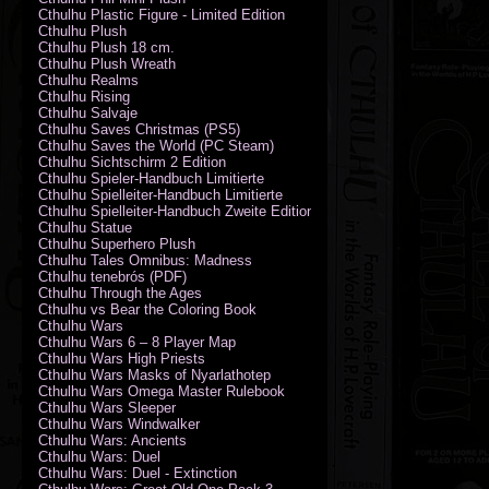
Cthulhu Plastic Figure - Limited Edition
Cthulhu Plush
Cthulhu Plush 18 cm.
Cthulhu Plush Wreath
Cthulhu Realms
Cthulhu Rising
Cthulhu Salvaje
Cthulhu Saves Christmas (PS5)
Cthulhu Saves the World (PC Steam)
Cthulhu Sichtschirm 2 Edition
Cthulhu Spieler-Handbuch Limitierte
Cthulhu Spielleiter-Handbuch Limitierte
Cthulhu Spielleiter-Handbuch Zweite Edition
Cthulhu Statue
Cthulhu Superhero Plush
Cthulhu Tales Omnibus: Madness
Cthulhu tenebrós (PDF)
Cthulhu Through the Ages
Cthulhu vs Bear the Coloring Book
Cthulhu Wars
Cthulhu Wars 6 – 8 Player Map
Cthulhu Wars High Priests
Cthulhu Wars Masks of Nyarlathotep
Cthulhu Wars Omega Master Rulebook
Cthulhu Wars Sleeper
Cthulhu Wars Windwalker
Cthulhu Wars: Ancients
Cthulhu Wars: Duel
Cthulhu Wars: Duel - Extinction