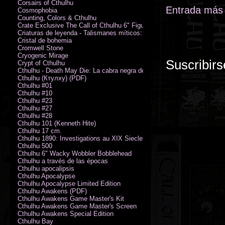
Corsairs of Cthulhu
Entrada más 
Cosmophobia
Counting, Colors & Cthulhu
Crate Exclusive The Call of Cthulhu 6" Figure von Austin James
Criaturas de leyenda - Talismanes míticos: Símbolo arcano
Cristal de bohemia
Cromwell Stone
Cryogenic Mirage
Suscribirs
Crypt of Cthulhu
Cthulhu - Death May Die: La cabra negra de los bosques
Cthulhu (Ктулху) (PDF)
Cthulhu #01
Cthulhu #10
Cthulhu #23
Cthulhu #27
Cthulhu #28
Cthulhu 101 (Kenneth Hite)
Cthulhu 17 cm.
Cthulhu 1890: Investigations au XIX Siecle
Cthulhu 500
Cthulhu 6" Wacky Wobbler Bobblehead
Cthulhu a través de las épocas
Cthulhu apocalipsis
Cthulhu Apocalypse
Cthulhu Apocalypse Limited Edition
Cthulhu Awakens (PDF)
Cthulhu Awakens Game Master's Kit
Cthulhu Awakens Game Master's Screen
Cthulhu Awakens Special Edition
Cthulhu Bay