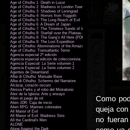
Age of Cthulhu 1: Death in Luxor
Age of Cthulhu 2: Madness in London Town
Age of Cthulhu 3: Shadows of Leningrad
Age of Cthulhu 4: Horrors from Yuggoth
Age of Cthulhu 5: The Long Reach of Evil
Age of Cthulhu 6: A Dream of Japan
Age of Cthulhu 7: The Timeless Sands of India
Age of Cthulhu 8: Starfall over the Plateau of Leng
Age of Cthulhu 8: The Gang’s All Here (PDF)
Age of Cthulhu 9: The Lost Expedition
Age of Cthulhu: Abominations of the Amazon
Age of Cthulhu: Transatlantic Terror
Agencia especial 2ª edición
Agencia especial edición de coleccionista
Agencia Especial: La Serie volumen 1
Agencia Especial: La Serie volumen 2
Agentes de Dreamland
Alba di Cthulhu: Manuale Base
Alba di Cthulhu: Schermo del Narratore
Alcázar, corazón oscuro
Alessa Parks y el robo del Miskatonic
Álex de la Iglesia: Arte y ensayo
Como podé
Alien el juego de rol
Alien JDR: Caja de inicio
Alien RPG: Marines coloniales
queja con 
All Manor of Evil
All Manor of Evil: Madness Stirs
no fueran
All the Cardinal's Men
ALONE
Alone Against the Dark