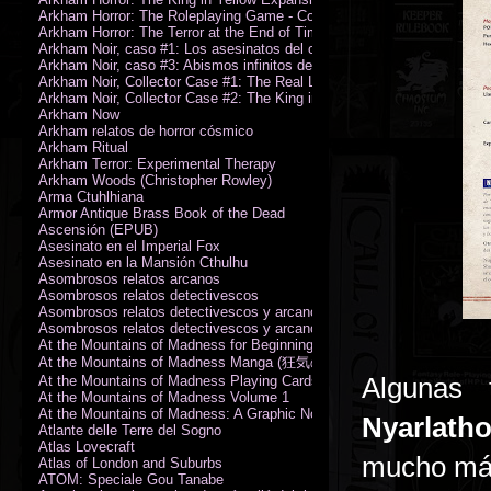
Arkham Horror: The Roleplaying Game - Core Rulebook (PDF)
Arkham Horror: The Terror at the End of Time
Arkham Noir, caso #1: Los asesinatos del culto de la bruja
Arkham Noir, caso #3: Abismos infinitos de oscuridad
Arkham Noir, Collector Case #1: The Real Leeds
Arkham Noir, Collector Case #2: The King in Yellow
Arkham Now
Arkham relatos de horror cósmico
Arkham Ritual
Arkham Terror: Experimental Therapy
Arkham Woods (Christopher Rowley)
Arma Ctuhlhiana
Armor Antique Brass Book of the Dead
Ascensión (EPUB)
Asesinato en el Imperial Fox
Asesinato en la Mansión Cthulhu
Asombrosos relatos arcanos
Asombrosos relatos detectivescos
Asombrosos relatos detectivescos y arcanos
Asombrosos relatos detectivescos y arcanos
At the Mountains of Madness for Beginning Readers
At the Mountains of Madness Manga (狂気の山脈)
Algunas 
At the Mountains of Madness Playing Cards
At the Mountains of Madness Volume 1
At the Mountains of Madness: A Graphic Novel
Nyarlath
Atlante delle Terre del Sogno
Atlas Lovecraft
mucho más
Atlas of London and Suburbs
ATOM: Speciale Gou Tanabe