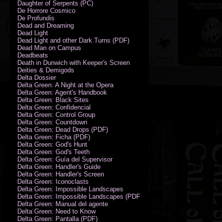
Daughter of Serpents (PC)
De Horrore Cosmico
De Profundis
Dead and Dreaming
Dead Light
Dead Light and other Dark Turns (PDF)
Dead Man on Campus
Deadbeats
Death in Dunwich with Keeper's Screen
Deities & Demigods
Delta Dossier
Delta Green: A Night at the Opera
Delta Green: Agent's Handbook
Delta Green: Black Sites
Delta Green: Confidencial
Delta Green: Control Group
Delta Green: Countdown
Delta Green: Dead Drops (PDF)
Delta Green: Ficha (PDF)
Delta Green: God's Hunt
Delta Green: God's Teeth
Delta Green: Guía del Supervisor
Delta Green: Handler's Guide
Delta Green: Handler's Screen
Delta Green: Iconoclasts
Delta Green: Impossible Landscapes
Delta Green: Impossible Landscapes (PDF - Espiral)
Delta Green: Manual del agente
Delta Green: Need to Know
Delta Green: Pantalla (PDF)