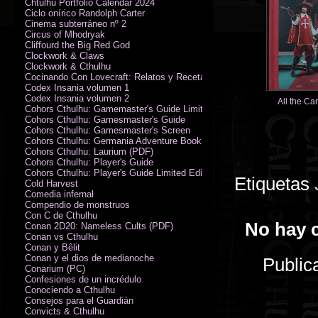
Chtulhu Portfolio Calendar 2024
Ciclo onírico Randolph Carter
Cinema subterráneo nº 2
Circus of Mhodryak
Cliffourd the Big Red God
Clockwork & Claws
Clockwork & Cthulhu
Cocinando Con Lovecraft: Relatos y Recetas de Humor Sobrenatural
Codex Insania volumen 1
Codex Insania volumen 2
All the Ca
Cohors Cthulhu: Gamemaster's Guide Limited Edition
Cohors Cthulhu: Gamesmaster's Guide
Cohors Cthulhu: Gamesmaster's Screen
Cohors Cthulhu: Germania Adventure Book
Cohors Cthulhu: Laurium (PDF)
Cohors Cthulhu: Player's Guide
Cohors Cthulhu: Player's Guide Limited Edition
Etiquetas
Cold Harvest
Comedia infernal
Compendio de monstruos
Con C de Cthulhu
No hay 
Conan 2D20: Nameless Cults (PDF)
Conan vs Cthulhu
Conan y Bêlit
Conan y el dios de medianoche
Public
Conarium (PC)
Confesiones de un incrédulo
Conociendo a Cthulhu
Consejos para el Guardián
Convicts & Cthulhu