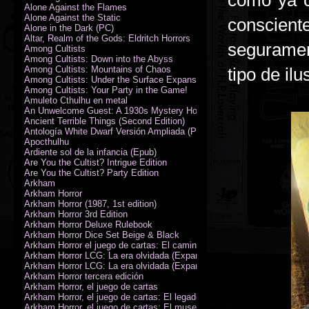
como ya c
Alone Against the Flames
Alone Against the Static
conscien
Alone in the Dark (PC)
Altar, Realm of the Gods: Eldritch Horrors
seguramen
Among Cultists
Among Cultists: Down into the Abyss
Among Cultists: Mountains of Chaos
tipo de il
Among Cultists: Under the Surface Expansion
Among Cultists: Your Party in the Game!
Amuleto Cthulhu en metal
An Unwelcome Guest: A 1930s Mystery Horror Adventure RPG
Ancient Terrible Things (Second Edition)
Antología White Dwarf Versión Ampliada (PDF)
Apocthulhu
Ardiente sol de la infancia (Epub)
Are You the Cultist? Intrigue Edition
Are You the Cultist? Party Edition
Arkham
Arkham Horror
Arkham Horror (1987, 1st edition)
Arkham Horror 3rd Edition
Arkham Horror Deluxe Rulebook
Arkham Horror Dice Set Beige & Black
Arkham Horror el juego de cartas: El camino a Carcosa - Exp. campañ
Arkham Horror LCG: La era olvidada (Expansión de campaña)
Arkham Horror LCG: La era olvidada (Expansión de investigadores)
Arkham Horror tercera edición
Arkham Horror, el juego de cartas
Arkham Horror, el juego de cartas: El legado de Dunwich expansión
Arkham Horror, el juego de cartas: El museo Miskatonic