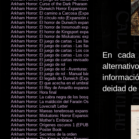
Arkham Horror: Curse of the Dark Pharaon Expansion
Arkham Horror: Dunwich Horror Expansion
Arkham Horror: El camino a Carcosa (Expansión de investigadores)
Arkham Horror: El círculo roto (Expansión de investigadores)
Arkham Horror: El horror de Dunwich expansión
Arkham Horror: El horror de Innsmouth expansión
Arkham Horror: El horror de Kingsport expansión
Arkham Horror: El horror de Miskatonic expansión
Arkham Horror: El juego de cartas - Las llaves escarlata - Campaña
Arkham Horror: El juego de cartas - Las llaves escarlata - Investigador
Arkham Horror: El juego de cartas - Los confines de la tierra - Campañ
En cada 
Arkham Horror: El juego de cartas - Los confines de la tierra - Investig
Arkham Horror: El juego de cartas revisado
alternati
Arkham Horror: El juego de rol
Arkham Horror: El juego de rol - Aventuras: Misterios de Arkham
Arkham Horror: El juego de rol - Manual básico
informació
Arkham Horror: El legado de Dunwich (Expansión de investigadores)
Arkham Horror: El que acecha en el umbral expansión
deidad de 
Arkham Horror: El Rey de Amarillo expansión
Arkham Horror: Hora final
Arkham Horror: La cabra negra de los bosques expansión
Arkham Horror: La maldición del Faraón Oscuro expansión (revisada)
Arkham Horror: Lovecraft Letter
Arkham Horror: Mareas tenebrosas expansión
Arkham Horror: Miskatonic Horror Expansion
Arkham Horror: Mother’s Embrace
Arkham Horror: Orígenes oscuros 1 (EPUB)
Arkham Horror: Poster Book
Arkham Horror: Secretos de la orden
Arkham Horror: The King in Yellow Expansion