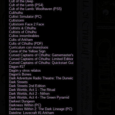
Cult of the Deep
Cult of the Lamb (PS4)
Cult of the Lamb: Woolhaven (PS5)
Culthulhu
Cultist Simulator (PC)
Cultistorm
Cultistorm Face 2 Face
Cultists & Cthulhu
Cultists of Cthulhu
Cultos innombrables
Cults of Arkham
Cults of Cthulhu (PDF)
Currículum con monstruos
Curse of the Yellow Sign
Cursed Captains of Cthulhu: Gamemaster's Toolkit & Dice
Cursed Captains of Cthulhu: Limited Edition
Cursed Captains of Cthulhu: Quickstart Guide (PDF)
Dagon #17
Dagón y otros relatos
Dagon's Bones
Dark Adventure Radio Theatre: The Dunwich Horror - Audio CD with Pr
Dark Streets
Dark Streets 2nd Edition
Dark Worlds, Act 1 - The Ritual
Dark Worlds, Act 2 - Nithon
Dark Worlds, Act 4 - The Green Pyramid
Darkest Dungeon
Darkness Within (PC)
Darkness Within 2: The Dark Lineage (PC)
Dateline: Lovecraft #1 Arkham