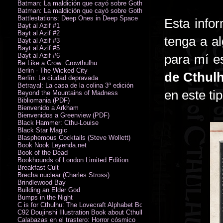
Batman: La maldición que cayó sobre Gotham
Batman: La maldición que cayó sobre Gotham
Battlestations: Deep Ones in Deep Space
Esta info
Bayt al Azif #1
Bayt al Azif #2
tenga a a
Bayt al Azif #3
Bayt al Azif #5
Bayt al Azif #6
para mí e
Be Like a Crow: Crowthulhu
Berlin - The Wicked City
de Cthul
Berlín: La ciudad depravada
Betrayal: La casa de la colina 3ª edición
en este ti
Beyond the Mountains of Madness
Bibliomania (PDF)
Bienvenido a Arkham
Bienvenidos a Greenview (PDF)
Black Hammer: Cthu-Louise
Black Star Magic
Blasphemous Cocktails (Steve Wollett)
Book Nook Leyenda.net
Book of the Dead
Bookhounds of London Limited Edition
Breakfast Cult
Brecha nuclear (Charles Stross)
Brindlewood Bay
Building an Elder God
Bumps in the Night
C is for Cthulhu: The Lovecraft Alphabet Board Book
C92 Doujinshi Illustration Book about Cthulhu Mythos
Calabazas en el trastero: Horror cósmico