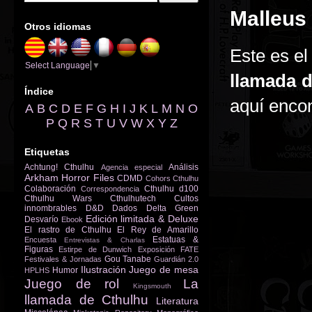
Malleus
Otros idiomas
Este es e
Select Language
▼
llamada 
Índice
aquí enco
A
B
C
D
E
F
G
H
I
J
K
L
M
N
O
P
Q
R
S
T
U
V
W
X
Y
Z
Etiquetas
Achtung! Cthulhu
Análisis
Agencia especial
Arkham Horror Files
CDMD
Cohors Cthulhu
Colaboración
Cthulhu d100
Correspondencia
Cthulhu Wars
Cthulhutech
Cultos
innombrables
D&D
Dados
Delta Green
Edición limitada & Deluxe
Desvarío
Ebook
El rastro de Cthulhu
El Rey de Amarillo
Estatuas &
Encuesta
Entrevistas & Charlas
Figuras
Estirpe de Dunwich
Exposición
FATE
Gou Tanabe
Festivales & Jornadas
Guardián 2.0
Ilustración
Juego de mesa
Humor
HPLHS
Juego de rol
La
Kingsmouth
llamada de Cthulhu
Literatura