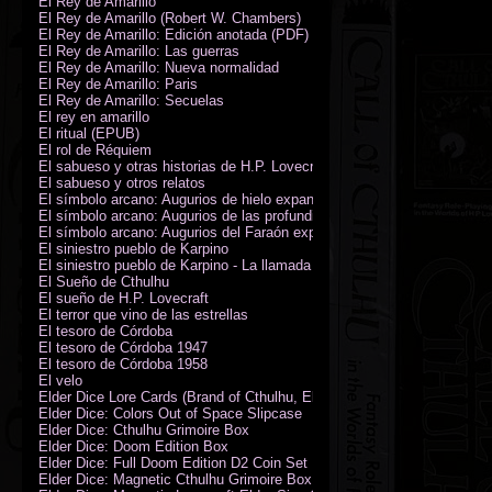
El Rey de Amarillo
El Rey de Amarillo (Robert W. Chambers)
El Rey de Amarillo: Edición anotada (PDF)
El Rey de Amarillo: Las guerras
El Rey de Amarillo: Nueva normalidad
El Rey de Amarillo: Paris
El Rey de Amarillo: Secuelas
El rey en amarillo
El ritual (EPUB)
El rol de Réquiem
El sabueso y otras historias de H.P. Lovecraft
El sabueso y otros relatos
El símbolo arcano: Augurios de hielo expansión
El símbolo arcano: Augurios de las profundidades expansión
El símbolo arcano: Augurios del Faraón expansión
El siniestro pueblo de Karpino
El siniestro pueblo de Karpino - La llamada de Cthulhu
El Sueño de Cthulhu
El sueño de H.P. Lovecraft
El terror que vino de las estrellas
El tesoro de Córdoba
El tesoro de Córdoba 1947
El tesoro de Córdoba 1958
El velo
Elder Dice Lore Cards (Brand of Cthulhu, Elder Sign, Astral Elder Sign)
Elder Dice: Colors Out of Space Slipcase
Elder Dice: Cthulhu Grimoire Box
Elder Dice: Doom Edition Box
Elder Dice: Full Doom Edition D2 Coin Set
Elder Dice: Magnetic Cthulhu Grimoire Box