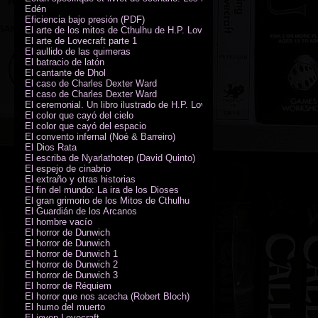
Edén
Eficiencia bajo presión (PDF)
El arte de los mitos de Cthulhu de H.P. Lovecraft
El arte de Lovecraft parte 1
El aullido de las quimeras
El batracio de latón
El cantante de Dhol
El caso de Charles Dexter Ward
El caso de Charles Dexter Ward
El ceremonial. Un libro ilustrado de H.P. Lovecraft
El color que cayó del cielo
El color que cayó del espacio
El convento infernal (Noé & Barreiro)
El Dios Rata
El escriba de Nyarlathotep (David Quinto)
El espejo de cinabrio
El extraño y otras historias
El fin del mundo: La ira de los Dioses
El gran grimorio de los Mitos de Cthulhu
El Guardián de los Arcanos
El hombre vacío
El horror de Dunwich
El horror de Dunwich
El horror de Dunwich 1
El horror de Dunwich 2
El horror de Dunwich 3
El horror de Réquiem
El horror que nos acecha (Robert Bloch)
El humo del muerto
El joven Lovecraft