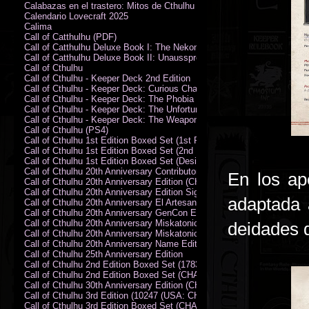
Calabazas en el trastero: Mitos de Cthulhu
Calendario Lovecraft 2025
Calima
Call of Catthulhu (PDF)
Call of Catthulhu Deluxe Book I: The Nekonomikon
Call of Catthulhu Deluxe Book II: Unaussprechlichen Katzen
Call of Cthulhu
Call of Cthulhu - Keeper Deck 2nd Edition
Call of Cthulhu - Keeper Deck: Curious Charecter Deck
Call of Cthulhu - Keeper Deck: The Phobia Deck
Call of Cthulhu - Keeper Deck: The Unfortunate Events Deck
Call of Cthulhu - Keeper Deck: The Weapons and Artifacts Deck
Call of Cthulhu (PS4)
Call of Cthulhu 1st Edition Boxed Set (1st Printing) (CHA2009-X)
Call of Cthulhu 1st Edition Boxed Set (2nd Printing) (CHA2009-X)
Call of Cthulhu 1st Edition Boxed Set (Designer's Edition)
Call of Cthulhu 20th Anniversary Contributor Edition
En los ap
Call of Cthulhu 20th Anniversary Edition (CHA2399)
Call of Cthulhu 20th Anniversary Edition Signed by Sandy Petersen
adaptada 
Call of Cthulhu 20th Anniversary El Artesano del Rey Edition
Call of Cthulhu 20th Anniversary GenCon Edition
Call of Cthulhu 20th Anniversary Miskatonic University Library Edition 
deidades 
Call of Cthulhu 20th Anniversary Miskatonic University Library Edition 
Call of Cthulhu 20th Anniversary Name Edition
Call of Cthulhu 25th Anniversary Edition
Call of Cthulhu 2nd Edition Boxed Set (178301)
Call of Cthulhu 2nd Edition Boxed Set (CHA2301-X)
Call of Cthulhu 30th Anniversary Edition (CHA23126)
Call of Cthulhu 3rd Edition (10247 (USA: CHA2317-H))
Call of Cthulhu 3rd Edition Boxed Set (CHA2301-X)