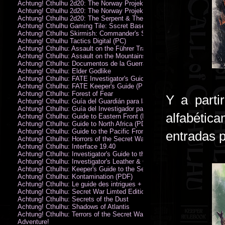
Achtung! Cthulhu 2d20: The Norway Projekt
Achtung! Cthulhu 2d20: The Norway Projekt (PDF)
Achtung! Cthulhu 2d20: The Serpent & The Sands
Achtung! Cthulhu Gaming Tile: Sscret Base & Icy Ruins
Achtung! Cthulhu Skirmish: Commander's Set
Achtung! Cthulhu Tactics Digital (PC)
Achtung! Cthulhu: Assault on the Führer Train
Achtung! Cthulhu: Assault on the Mountains of Madness
Achtung! Cthulhu: Documentos de la Guerra Secreta
Achtung! Cthulhu: Elder Godlike
Achtung! Cthulhu: FATE Investigator's Guide (PDF)
Achtung! Cthulhu: FATE Keeper's Guide (PDF)
Achtung! Cthulhu: Forest of Fear
Y a parti
Achtung! Cthulhu: Guía del Guardián para la Guerra Secreta
Achtung! Cthulhu: Guía del Investigador para la Guerra Secreta
alfabética
Achtung! Cthulhu: Guide to Eastern Front (PDF)
Achtung! Cthulhu: Guide to North Africa (PDF)
Achtung! Cthulhu: Guide to the Pacific Front
entradas p
Achtung! Cthulhu: Horrors of the Secret War
Achtung! Cthulhu: Interface 19.40
Achtung! Cthulhu: Investigator's Guide to the Secret War
Achtung! Cthulhu: Investigator's Leather & Canvas Bag
Achtung! Cthulhu: Keeper's Guide to the Secret War
Achtung! Cthulhu: Kontamination (PDF)
Achtung! Cthulhu: Le guide des intrigues + ecran
Achtung! Cthulhu: Secret War Limted Edition Book
Achtung! Cthulhu: Secrets of the Dust
Achtung! Cthulhu: Shadows of Atlantis
Achtung! Cthulhu: Terrors of the Secret War
Adventure!