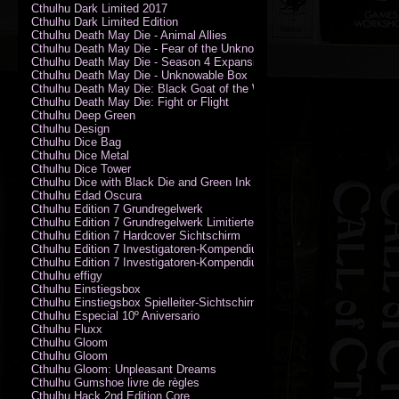
Cthulhu Dark Limited 2017
Cthulhu Dark Limited Edition
Cthulhu Death May Die - Animal Allies
Cthulhu Death May Die - Fear of the Unknown
Cthulhu Death May Die - Season 4 Expansion
Cthulhu Death May Die - Unknowable Box
Cthulhu Death May Die: Black Goat of the Woods
Cthulhu Death May Die: Fight or Flight
Cthulhu Deep Green
Cthulhu Design
Cthulhu Dice Bag
Cthulhu Dice Metal
Cthulhu Dice Tower
Cthulhu Dice with Black Die and Green Ink
Cthulhu Edad Oscura
Cthulhu Edition 7 Grundregelwerk
Cthulhu Edition 7 Grundregelwerk Limitierte Edition
Cthulhu Edition 7 Hardcover Sichtschirm
Cthulhu Edition 7 Investigatoren-Kompendium
Cthulhu Edition 7 Investigatoren-Kompendium Limitierte Edition
Cthulhu effigy
Cthulhu Einstiegsbox
Cthulhu Einstiegsbox Spielleiter-Sichtschirm
Cthulhu Especial 10º Aniversario
Cthulhu Fluxx
Cthulhu Gloom
Cthulhu Gloom
Cthulhu Gloom: Unpleasant Dreams
Cthulhu Gumshoe livre de règles
Cthulhu Hack 2nd Edition Core