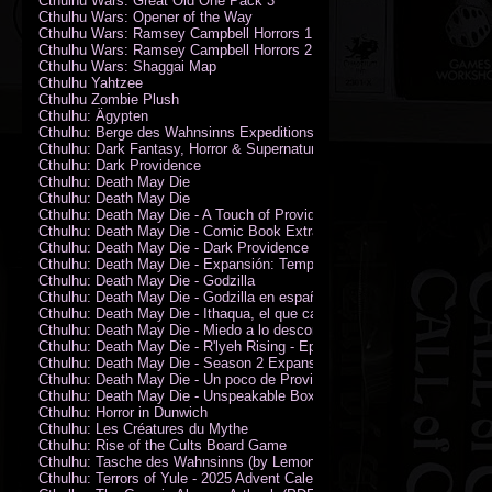
Cthulhu Wars: Great Old One Pack 3
Cthulhu Wars: Opener of the Way
Cthulhu Wars: Ramsey Campbell Horrors 1
Cthulhu Wars: Ramsey Campbell Horrors 2
Cthulhu Wars: Shaggai Map
Cthulhu Yahtzee
Cthulhu Zombie Plush
Cthulhu: Ägypten
Cthulhu: Berge des Wahnsinns Expeditionspack
Cthulhu: Dark Fantasy, Horror & Supernatural Movies
Cthulhu: Dark Providence
Cthulhu: Death May Die
Cthulhu: Death May Die
Cthulhu: Death May Die - A Touch of Providence
Cthulhu: Death May Die - Comic Book Extras vol. 2
Cthulhu: Death May Die - Dark Providence Investigators
Cthulhu: Death May Die - Expansión: Temporada 2
Cthulhu: Death May Die - Godzilla
Cthulhu: Death May Die - Godzilla en español
Cthulhu: Death May Die - Ithaqua, el que camina en el viento
Cthulhu: Death May Die - Miedo a lo desconocido
Cthulhu: Death May Die - R'lyeh Rising - Epic Episode
Cthulhu: Death May Die - Season 2 Expansion
Cthulhu: Death May Die - Un poco de Providence
Cthulhu: Death May Die - Unspeakable Box
Cthulhu: Horror in Dunwich
Cthulhu: Les Créatures du Mythe
Cthulhu: Rise of the Cults Board Game
Cthulhu: Tasche des Wahnsinns (by Lemonfish)
Cthulhu: Terrors of Yule - 2025 Advent Calendar