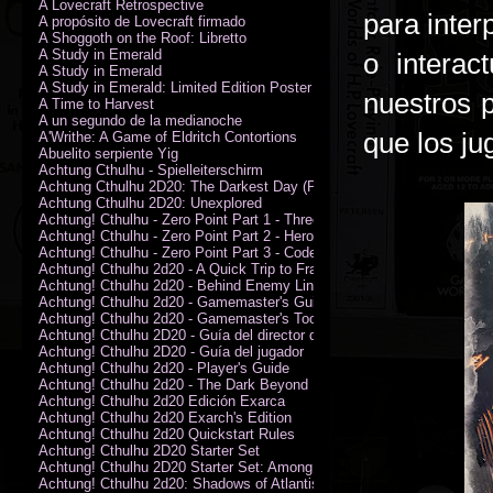
A Lovecraft Retrospective
para inter
A propósito de Lovecraft firmado
A Shoggoth on the Roof: Libretto
A Study in Emerald
o interac
A Study in Emerald
A Study in Emerald: Limited Edition Poster (Neil Gaiman)
nuestros 
A Time to Harvest
A un segundo de la medianoche
que los ju
A'Writhe: A Game of Eldritch Contortions
Abuelito serpiente Yig
Achtung Cthulhu - Spielleiterschirm
Achtung Cthulhu 2D20: The Darkest Day (PDF)
Achtung Cthulhu 2D20: Unexplored
Achtung! Cthulhu - Zero Point Part 1 - Three Kings
Achtung! Cthulhu - Zero Point Part 2 - Heroes of the Sea
Achtung! Cthulhu - Zero Point Part 3 - Code of Honour (PDF)
Achtung! Cthulhu 2d20 - A Quick Trip to France (PDF)
Achtung! Cthulhu 2d20 - Behind Enemy Lines
Achtung! Cthulhu 2d20 - Gamemaster's Guide
Achtung! Cthulhu 2d20 - Gamemaster's Toolkit
Achtung! Cthulhu 2D20 - Guía del director de juego
Achtung! Cthulhu 2D20 - Guía del jugador
Achtung! Cthulhu 2d20 - Player's Guide
Achtung! Cthulhu 2d20 - The Dark Beyond
Achtung! Cthulhu 2d20 Edición Exarca
Achtung! Cthulhu 2d20 Exarch's Edition
Achtung! Cthulhu 2d20 Quickstart Rules
Achtung! Cthulhu 2D20 Starter Set
Achtung! Cthulhu 2D20 Starter Set: Among the Wolves (PDF)
Achtung! Cthulhu 2d20: Shadows of Atlantis