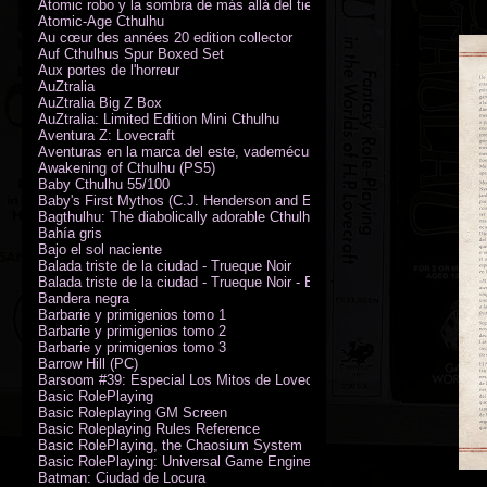
Atomic robo y la sombra de más allá del tiempo
Atomic-Age Cthulhu
Au cœur des années 20 edition collector
Auf Cthulhus Spur Boxed Set
Aux portes de l'horreur
AuZtralia
AuZtralia Big Z Box
AuZtralia: Limited Edition Mini Cthulhu
Aventura Z: Lovecraft
Aventuras en la marca del este, vademécum de campaña
Awakening of Cthulhu (PS5)
Baby Cthulhu 55/100
Baby's First Mythos (C.J. Henderson and Erica Henderson)
Bagthulhu: The diabolically adorable Cthulhu plushie dicebag
Bahía gris
Bajo el sol naciente
Balada triste de la ciudad - Trueque Noir
Balada triste de la ciudad - Trueque Noir - Edición de coleccionista
Bandera negra
Barbarie y primigenios tomo 1
Barbarie y primigenios tomo 2
Barbarie y primigenios tomo 3
Barrow Hill (PC)
Barsoom #39: Especial Los Mitos de Lovecraft
Basic RolePlaying
Basic Roleplaying GM Screen
Basic Roleplaying Rules Reference
Basic RolePlaying, the Chaosium System
Basic RolePlaying: Universal Game Engine (PDF)
Batman: Ciudad de Locura