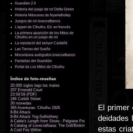
Guardián 2.0
Historia del juego de rol Delta Green
Historia Máscaras de Nyarlathotep
Juegos de rol lovecraftianos
L'appel de Cthulhu: Ed. en francés
La primera aparición de los Mitos de
Cthulhu en un juego de rol
La reputació del senyor Castañé
Las Tierras del Sueño
Miscelánea autógrafos lovecraftianos
Pantallas del Guardián
Portal de Los Mitos de Cthulhu
Índice de foto-reseñas
20.000 siglos bajo los mares
207 Emerald Court
23:59:59 (PDF)
246 Corbitt Street
30 monedas
El primer 
365 Aventuras: Cthulhu 1926
8-Bit Attack
deidades 
8-Bit Attack Yog-Sothothery
A Cable's Length from Shore - Pelgrane Press' FreeRPG 2018 (PDF)
A Catalog of Lovecraftiana: The Grill/Binkin Collection
estas cria
A Cold Fire Within