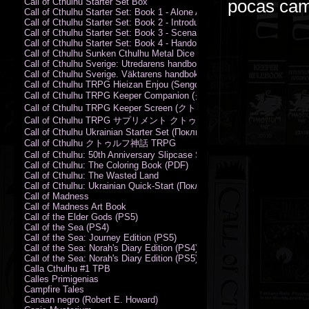
pocas cam
Call of Cthulhu Starter Set Box
Call of Cthulhu Starter Set: Book 1 - Alone Against the Flames
Call of Cthulhu Starter Set: Book 2 - Introductory Rules
Call of Cthulhu Starter Set: Book 3 - Scenarios
Call of Cthulhu Starter Set: Book 4 - Handouts
Call of Cthulhu Sunken Cthulhu Metal Dice Set
Call of Cthulhu Sverige: Utredarens handbok (PDF)
Call of Cthulhu Sverige. Väktarens handbok
Call of Cthulhu TRPG Hieizan Enjou (Sengoku Period)
Call of Cthulhu TRPG Keeper Companion (クトゥルフ神話TRPG
Call of Cthulhu TRPG Keeper Screen (クトゥルフ神話TRPG キ
Call of Cthulhu TRPG サプリメント クトゥルフ2015
Call of Cthulhu Ukrainian Starter Set (Поклик Ктулху. Базовий набір)
Call of Cthulhu クトゥルフ神話 TRPG
Call of Cthulhu: 50th Anniversary Slipcase Set
Call of Cthulhu: The Coloring Book (PDF)
Call of Cthulhu: The Wasted Land
Call of Cthulhu: Ukrainian Quick-Start (Поклик Ктулху. Швидкий старт
Call of Madness
Call of Madness Art Book
Call of the Elder Gods (PS5)
Call of the Sea (PS4)
Call of the Sea: Journey Edition (PS5)
Call of the Sea: Norah's Diary Edition (PS4)
Call of the Sea: Norah's Diary Edition (PS5)
Calla Cthulhu #1 TPB
Calles Primigenias
Campfire Tales
Canaan negro (Robert E. Howard)