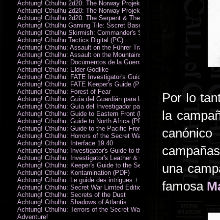
Achtung! Cthulhu 2d20: The Norway Projekt
Achtung! Cthulhu 2d20: The Norway Projekt (PDF)
Achtung! Cthulhu 2d20: The Serpent & The Sands
Achtung! Cthulhu Gaming Tile: Sscret Base & Icy Ruins
Achtung! Cthulhu Skirmish: Commander's Set
Achtung! Cthulhu Tactics Digital (PC)
Achtung! Cthulhu: Assault on the Führer Train
Achtung! Cthulhu: Assault on the Mountains of Madness
Achtung! Cthulhu: Documentos de la Guerra Secreta
Achtung! Cthulhu: Elder Godlike
Achtung! Cthulhu: FATE Investigator's Guide (PDF)
Achtung! Cthulhu: FATE Keeper's Guide (PDF)
Achtung! Cthulhu: Forest of Fear
Por lo tan
Achtung! Cthulhu: Guía del Guardián para la Guerra Secreta
Achtung! Cthulhu: Guía del Investigador para la Guerra Secreta
la campañ
Achtung! Cthulhu: Guide to Eastern Front (PDF)
Achtung! Cthulhu: Guide to North Africa (PDF)
Achtung! Cthulhu: Guide to the Pacific Front
canónico 
Achtung! Cthulhu: Horrors of the Secret War
Achtung! Cthulhu: Interface 19.40
campañas
Achtung! Cthulhu: Investigator's Guide to the Secret War
Achtung! Cthulhu: Investigator's Leather & Canvas Bag
una campa
Achtung! Cthulhu: Keeper's Guide to the Secret War
Achtung! Cthulhu: Kontamination (PDF)
Achtung! Cthulhu: Le guide des intrigues + ecran
famosa
Má
Achtung! Cthulhu: Secret War Limted Edition Book
Achtung! Cthulhu: Secrets of the Dust
Achtung! Cthulhu: Shadows of Atlantis
Achtung! Cthulhu: Terrors of the Secret War
Adventure!