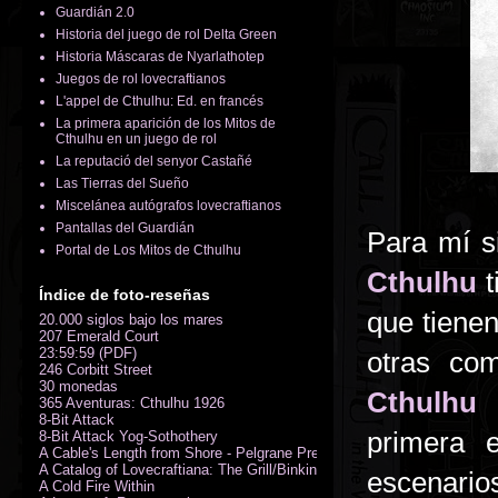
Guardián 2.0
Historia del juego de rol Delta Green
Historia Máscaras de Nyarlathotep
Juegos de rol lovecraftianos
L'appel de Cthulhu: Ed. en francés
La primera aparición de los Mitos de
Cthulhu en un juego de rol
La reputació del senyor Castañé
Las Tierras del Sueño
Miscelánea autógrafos lovecraftianos
Pantallas del Guardián
Para mí s
Portal de Los Mitos de Cthulhu
Cthulhu
t
Índice de foto-reseñas
que tienen
20.000 siglos bajo los mares
207 Emerald Court
23:59:59 (PDF)
otras c
246 Corbitt Street
30 monedas
Cthulhu 
365 Aventuras: Cthulhu 1926
8-Bit Attack
primera 
8-Bit Attack Yog-Sothothery
A Cable's Length from Shore - Pelgrane Press' FreeRPG 2018 (PDF)
A Catalog of Lovecraftiana: The Grill/Binkin Collection
escenario
A Cold Fire Within