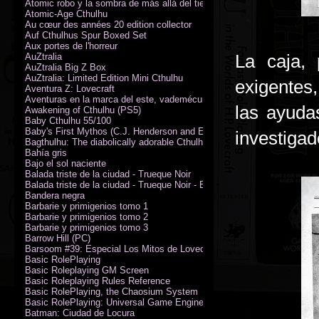
Atomic robo y la sombra de más allá del tiempo
Atomic-Age Cthulhu
Au cœur des années 20 edition collector
Auf Cthulhus Spur Boxed Set
Aux portes de l'horreur
La caja, 
AuZtralia
AuZtralia Big Z Box
AuZtralia: Limited Edition Mini Cthulhu
exigentes
Aventura Z: Lovecraft
Aventuras en la marca del este, vademécum de campaña
las ayuda
Awakening of Cthulhu (PS5)
Baby Cthulhu 55/100
Baby's First Mythos (C.J. Henderson and Erica Henderson)
investigad
Bagthulhu: The diabolically adorable Cthulhu plushie dicebag
Bahía gris
Bajo el sol naciente
Balada triste de la ciudad - Trueque Noir
Balada triste de la ciudad - Trueque Noir - Edición de coleccionista
Bandera negra
Barbarie y primigenios tomo 1
Barbarie y primigenios tomo 2
Barbarie y primigenios tomo 3
Barrow Hill (PC)
Barsoom #39: Especial Los Mitos de Lovecraft
Basic RolePlaying
Basic Roleplaying GM Screen
Basic Roleplaying Rules Reference
Basic RolePlaying, the Chaosium System
Basic RolePlaying: Universal Game Engine (PDF)
Batman: Ciudad de Locura