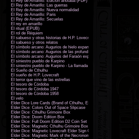
El Rey de Amarillo: Edición anotada (PDF)
El Rey de Amarillo: Las guerras
El Rey de Amarillo: Nueva normalidad
El Rey de Amarillo: Paris
El Rey de Amarillo: Secuelas
El rey en amarillo
El ritual (EPUB)
El rol de Réquiem
El sabueso y otras historias de H.P. Lovecraft
El sabueso y otros relatos
El símbolo arcano: Augurios de hielo expansión
El símbolo arcano: Augurios de las profundidades expansión
El símbolo arcano: Augurios del Faraón expansión
El siniestro pueblo de Karpino
El siniestro pueblo de Karpino - La llamada de Cthulhu
El Sueño de Cthulhu
El sueño de H.P. Lovecraft
El terror que vino de las estrellas
El tesoro de Córdoba
El tesoro de Córdoba 1947
El tesoro de Córdoba 1958
El velo
Elder Dice Lore Cards (Brand of Cthulhu, Elder Sign, Astral Elder Sign)
Elder Dice: Colors Out of Space Slipcase
Elder Dice: Cthulhu Grimoire Box
Elder Dice: Doom Edition Box
Elder Dice: Full Doom Edition D2 Coin Set
Elder Dice: Magnetic Cthulhu Grimoire Box
Elder Dice: Magnetic Lovecraft Elder Sign Grimoire Box
Elder Dice: Magnetic Mark of the Necronomicon Grimoire Box