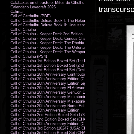
Calabazas en el trastero: Mitos de Cthulhu
Calendario Lovecraft 2025
transcurso
Calima
Call of Catthulhu (PDF)
Call of Catthulhu Deluxe Book I: The Nekonomikon
Call of Catthulhu Deluxe Book II: Unaussprechlichen Katzen
Call of Cthulhu
Call of Cthulhu - Keeper Deck 2nd Edition
Call of Cthulhu - Keeper Deck: Curious Charecter Deck
Call of Cthulhu - Keeper Deck: The Phobia Deck
Call of Cthulhu - Keeper Deck: The Unfortunate Events Deck
Call of Cthulhu - Keeper Deck: The Weapons and Artifacts Deck
Call of Cthulhu (PS4)
Call of Cthulhu 1st Edition Boxed Set (1st Printing) (CHA2009-X)
Call of Cthulhu 1st Edition Boxed Set (2nd Printing) (CHA2009-X)
Call of Cthulhu 1st Edition Boxed Set (Designer's Edition)
Call of Cthulhu 20th Anniversary Contributor Edition
Call of Cthulhu 20th Anniversary Edition (CHA2399)
Call of Cthulhu 20th Anniversary Edition Signed by Sandy Petersen
Call of Cthulhu 20th Anniversary El Artesano del Rey Edition
Call of Cthulhu 20th Anniversary GenCon Edition
Call of Cthulhu 20th Anniversary Miskatonic University Library Edition 
Call of Cthulhu 20th Anniversary Miskatonic University Library Edition 
Call of Cthulhu 20th Anniversary Name Edition
Call of Cthulhu 25th Anniversary Edition
Call of Cthulhu 2nd Edition Boxed Set (178301)
Call of Cthulhu 2nd Edition Boxed Set (CHA2301-X)
Call of Cthulhu 30th Anniversary Edition (CHA23126)
Call of Cthulhu 3rd Edition (10247 (USA: CHA2317-H))
Call of Cthulhu 3rd Edition Boxed Set (CHA2301-X)