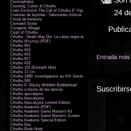
Son 
Cosmophobia
Counting, Colors & Cthulhu
Crate Exclusive The Call of Cthulhu 6" Figure von Austin James
24 de
Criaturas de leyenda - Talismanes míticos: Símbolo arcano
Cristal de bohemia
Cromwell Stone
Public
Cryogenic Mirage
Crypt of Cthulhu
Cthulhu - Death May Die: La cabra negra de los bosques
Cthulhu (Ктулху) (PDF)
Cthulhu #01
Cthulhu #10
Cthulhu #23
Entrada más 
Cthulhu #27
Cthulhu #28
Cthulhu 101 (Kenneth Hite)
Cthulhu 17 cm.
Cthulhu 1890: Investigations au XIX Siecle
Cthulhu 500
Cthulhu 6" Wacky Wobbler Bobblehead
Suscribirs
Cthulhu a través de las épocas
Cthulhu apocalipsis
Cthulhu Apocalypse
Cthulhu Apocalypse Limited Edition
Cthulhu Awakens (PDF)
Cthulhu Awakens Game Master's Kit
Cthulhu Awakens Game Master's Screen
Cthulhu Awakens Special Edition
Cthulhu Bay
Cthulhu Book Nook