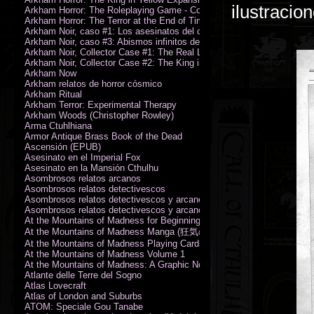
ilustracion
Arkham Horror: The Roleplaying Game - Core Rulebook (PDF)
Arkham Horror: The Terror at the End of Time
Arkham Noir, caso #1: Los asesinatos del culto de la bruja
Arkham Noir, caso #3: Abismos infinitos de oscuridad
Arkham Noir, Collector Case #1: The Real Leeds
Arkham Noir, Collector Case #2: The King in Yellow
Arkham Now
Arkham relatos de horror cósmico
Arkham Ritual
Arkham Terror: Experimental Therapy
Arkham Woods (Christopher Rowley)
Arma Ctuhlhiana
Armor Antique Brass Book of the Dead
Ascensión (EPUB)
Asesinato en el Imperial Fox
Asesinato en la Mansión Cthulhu
Asombrosos relatos arcanos
Asombrosos relatos detectivescos
Asombrosos relatos detectivescos y arcanos
Asombrosos relatos detectivescos y arcanos
At the Mountains of Madness for Beginning Readers
At the Mountains of Madness Manga (狂気の山脈)
At the Mountains of Madness Playing Cards
At the Mountains of Madness Volume 1
At the Mountains of Madness: A Graphic Novel
Atlante delle Terre del Sogno
Atlas Lovecraft
Atlas of London and Suburbs
ATOM: Speciale Gou Tanabe