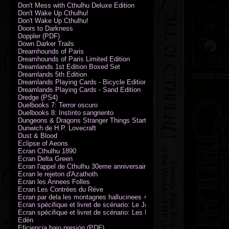
Don't Mess with Cthulhu Deluxe Edition
Don't Wake Up Cthulhu!
Don't Wake Up Cthulhu!
Doors to Darkness
Doppler (PDF)
Down Darker Trails
Dreamhounds of Paris
Dreamhounds of Paris Limited Edition
Dreamlands 1st Edition Boxed Set
Dreamlands 5th Edition
Dreamlands Playing Cards - Bicycle Edition
Dreamlands Playing Cards - Sand Edition
Dredge (PS4)
Duelbooks 7: Terror oscuro
Duelbooks 8: Instinto sangriento
Dungeons & Dragons Stranger Things Starter Set
Dunwich de H.P. Lovecraft
Dust & Blood
Eclipse of Aeons
Ecran Cthulhu 1890
Ecran Delta Green
Ecran l'appel de Cthulhu 30eme anniversaire
Ecran le rejeton d'Azathoth
Ecran les Annees Folles
Ecran Les Contrées du Réve
Ecran par dela les montagnes hallucinees + kit d'expedition
Ecran spécifique et livret de scénario: Le Jour de la Bête
Ecran spécifique et livret de scénario: Les Masques de Nyarlathotep
Edén
Eficiencia bajo presión (PDF)