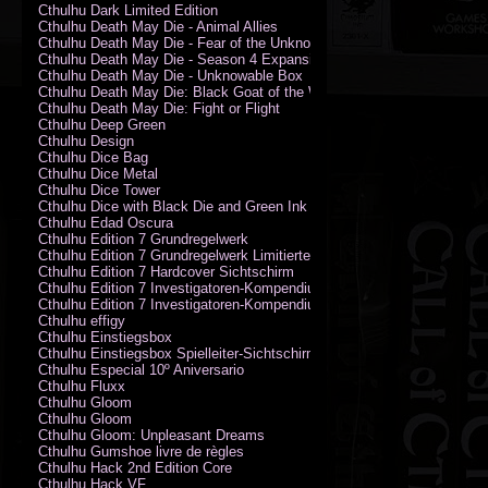
Cthulhu Dark Limited Edition
Cthulhu Death May Die - Animal Allies
Cthulhu Death May Die - Fear of the Unknown
Cthulhu Death May Die - Season 4 Expansion
Cthulhu Death May Die - Unknowable Box
Cthulhu Death May Die: Black Goat of the Woods
Cthulhu Death May Die: Fight or Flight
Cthulhu Deep Green
Cthulhu Design
Cthulhu Dice Bag
Cthulhu Dice Metal
Cthulhu Dice Tower
Cthulhu Dice with Black Die and Green Ink
Cthulhu Edad Oscura
Cthulhu Edition 7 Grundregelwerk
Cthulhu Edition 7 Grundregelwerk Limitierte Edition
Cthulhu Edition 7 Hardcover Sichtschirm
Cthulhu Edition 7 Investigatoren-Kompendium
Cthulhu Edition 7 Investigatoren-Kompendium Limitierte Edition
Cthulhu effigy
Cthulhu Einstiegsbox
Cthulhu Einstiegsbox Spielleiter-Sichtschirm
Cthulhu Especial 10º Aniversario
Cthulhu Fluxx
Cthulhu Gloom
Cthulhu Gloom
Cthulhu Gloom: Unpleasant Dreams
Cthulhu Gumshoe livre de règles
Cthulhu Hack 2nd Edition Core
Cthulhu Hack VF