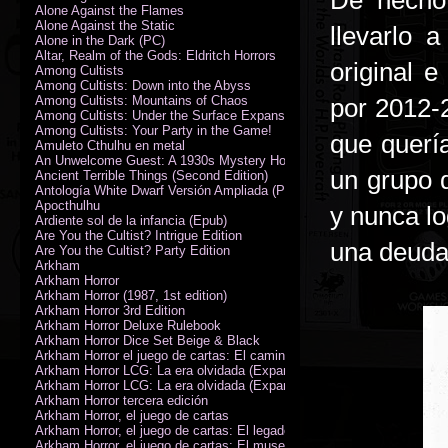
De hecho,
Alone Against the Flames
Alone Against the Static
llevarlo 
Alone in the Dark (PC)
Altar, Realm of the Gods: Eldritch Horrors
original 
Among Cultists
Among Cultists: Down into the Abyss
Among Cultists: Mountains of Chaos
por 2012-2
Among Cultists: Under the Surface Expansion
Among Cultists: Your Party in the Game!
que querí
Amuleto Cthulhu en metal
An Unwelcome Guest: A 1930s Mystery Horror Adventure RPG
un grupo 
Ancient Terrible Things (Second Edition)
Antología White Dwarf Versión Ampliada (PDF)
Apocthulhu
y nunca lo
Ardiente sol de la infancia (Epub)
Are You the Cultist? Intrigue Edition
una deuda
Are You the Cultist? Party Edition
Arkham
Arkham Horror
Arkham Horror (1987, 1st edition)
Arkham Horror 3rd Edition
Arkham Horror Deluxe Rulebook
Arkham Horror Dice Set Beige & Black
Arkham Horror el juego de cartas: El camino a Carcosa - Exp. campañ
Arkham Horror LCG: La era olvidada (Expansión de campaña)
Arkham Horror LCG: La era olvidada (Expansión de investigadores)
Arkham Horror tercera edición
Arkham Horror, el juego de cartas
Arkham Horror, el juego de cartas: El legado de Dunwich expansión
Arkham Horror, el juego de cartas: El museo Miskatonic