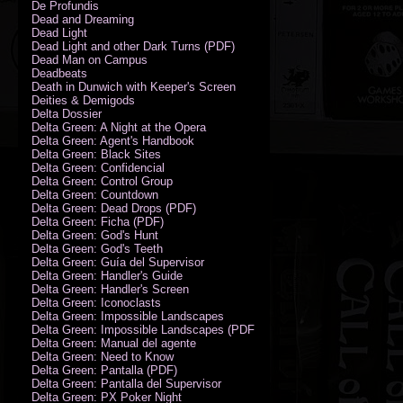
De Profundis
Dead and Dreaming
Dead Light
Dead Light and other Dark Turns (PDF)
Dead Man on Campus
Deadbeats
Death in Dunwich with Keeper's Screen
Deities & Demigods
Delta Dossier
Delta Green: A Night at the Opera
Delta Green: Agent's Handbook
Delta Green: Black Sites
Delta Green: Confidencial
Delta Green: Control Group
Delta Green: Countdown
Delta Green: Dead Drops (PDF)
Delta Green: Ficha (PDF)
Delta Green: God's Hunt
Delta Green: God's Teeth
Delta Green: Guía del Supervisor
Delta Green: Handler's Guide
Delta Green: Handler's Screen
Delta Green: Iconoclasts
Delta Green: Impossible Landscapes
Delta Green: Impossible Landscapes (PDF - Espiral)
Delta Green: Manual del agente
Delta Green: Need to Know
Delta Green: Pantalla (PDF)
Delta Green: Pantalla del Supervisor
Delta Green: PX Poker Night