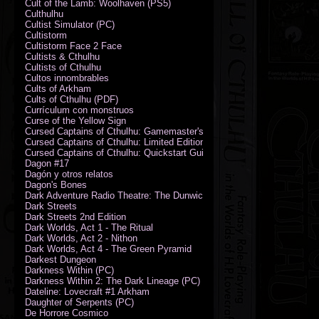
Cult of the Lamb: Woolhaven (PS5)
Culthulhu
Cultist Simulator (PC)
Cultistorm
Cultistorm Face 2 Face
Cultists & Cthulhu
Cultists of Cthulhu
Cultos innombrables
Cults of Arkham
Cults of Cthulhu (PDF)
Currículum con monstruos
Curse of the Yellow Sign
Cursed Captains of Cthulhu: Gamemaster's Toolkit & Dice
Cursed Captains of Cthulhu: Limited Edition
Cursed Captains of Cthulhu: Quickstart Guide (PDF)
Dagon #17
Dagón y otros relatos
Dagon's Bones
Dark Adventure Radio Theatre: The Dunwich Horror - Audio CD with Pr
Dark Streets
Dark Streets 2nd Edition
Dark Worlds, Act 1 - The Ritual
Dark Worlds, Act 2 - Nithon
Dark Worlds, Act 4 - The Green Pyramid
Darkest Dungeon
Darkness Within (PC)
Darkness Within 2: The Dark Lineage (PC)
Dateline: Lovecraft #1 Arkham
Daughter of Serpents (PC)
De Horrore Cosmico