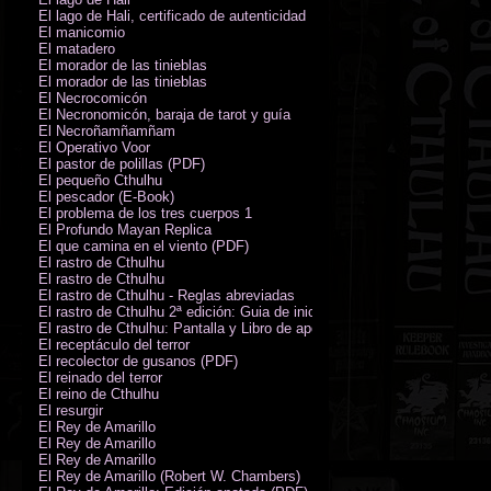
El lago de Hali, certificado de autenticidad
El manicomio
El matadero
El morador de las tinieblas
El morador de las tinieblas
El Necrocomicón
El Necronomicón, baraja de tarot y guía
El Necroñamñamñam
El Operativo Voor
El pastor de polillas (PDF)
El pequeño Cthulhu
El pescador (E-Book)
El problema de los tres cuerpos 1
El Profundo Mayan Replica
El que camina en el viento (PDF)
El rastro de Cthulhu
El rastro de Cthulhu
El rastro de Cthulhu - Reglas abreviadas
El rastro de Cthulhu 2ª edición: Guia de inicio (PDF)
El rastro de Cthulhu: Pantalla y Libro de apoyo del Guardián
El receptáculo del terror
El recolector de gusanos (PDF)
El reinado del terror
El reino de Cthulhu
El resurgir
El Rey de Amarillo
El Rey de Amarillo
El Rey de Amarillo
El Rey de Amarillo (Robert W. Chambers)