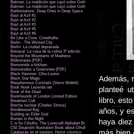
Batman: La maldición que cayó sobre Gotham
Batman: La maldición que cayó sobre Gotham
Battlestations: Deep Ones in Deep Space
Bayt al Azif #1
Bayt al Azif #2
Bayt al Azif #3
Bayt al Azif #5
Bayt al Azif #6
Be Like a Crow: Crowthulhu
Berlin - The Wicked City
Berlín: La ciudad depravada
Betrayal: La casa de la colina 3ª edición
Beyond the Mountains of Madness
Bibliomania (PDF)
Bienvenido a Arkham
Bienvenidos a Greenview (PDF)
Black Hammer: Cthu-Louise
Además, r
Black Star Magic
Blasphemous Cocktails (Steve Wollett)
Book Nook Leyenda.net
planteé u
Book of the Dead
Bookhounds of London Limited Edition
libro, es
Breakfast Cult
Brecha nuclear (Charles Stross)
años, y es
Brindlewood Bay
Building an Elder God
Bumps in the Night
haya diez
C is for Cthulhu: The Lovecraft Alphabet Board Book
C92 Doujinshi Illustration Book about Cthulhu Mythos
más bien 
Calabazas en el trastero: Horror cósmico