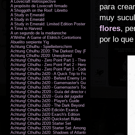
A Lovecraft Retrospective
para crea
A propósito de Lovecraft firmado
A Shoggoth on the Roof: Libretto
A Study in Emerald
muy sucul
A Study in Emerald
A Study in Emerald: Limited Edition Poster (Neil Gaiman)
flores
, pe
A Time to Harvest
A un segundo de la medianoche
por lo qu
A'Writhe: A Game of Eldritch Contortions
Abuelito serpiente Yig
Achtung Cthulhu - Spielleiterschirm
Achtung Cthulhu 2D20: The Darkest Day (PDF)
Achtung Cthulhu 2D20: Unexplored
Achtung! Cthulhu - Zero Point Part 1 - Three Kings
Achtung! Cthulhu - Zero Point Part 2 - Heroes of the Sea
Achtung! Cthulhu - Zero Point Part 3 - Code of Honour (PDF)
Achtung! Cthulhu 2d20 - A Quick Trip to France (PDF)
Achtung! Cthulhu 2d20 - Behind Enemy Lines
Achtung! Cthulhu 2d20 - Gamemaster's Guide
Achtung! Cthulhu 2d20 - Gamemaster's Toolkit
Achtung! Cthulhu 2D20 - Guía del director de juego
Achtung! Cthulhu 2D20 - Guía del jugador
Achtung! Cthulhu 2d20 - Player's Guide
Achtung! Cthulhu 2d20 - The Dark Beyond
Achtung! Cthulhu 2d20 Edición Exarca
Achtung! Cthulhu 2d20 Exarch's Edition
Achtung! Cthulhu 2d20 Quickstart Rules
Achtung! Cthulhu 2D20 Starter Set
Achtung! Cthulhu 2D20 Starter Set: Among the Wolves (PDF)
Achtung! Cthulhu 2d20: Shadows of Atlantis