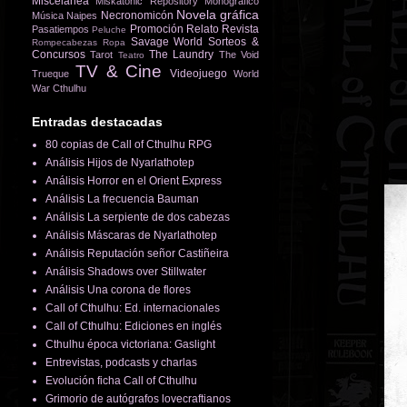
Miscelánea
Miskatonic Repository
Monográfico
Novela gráfica
Necronomicón
Música
Naipes
Promoción
Relato
Revista
Pasatiempos
Peluche
Savage World
Sorteos &
Rompecabezas
Ropa
Concursos
The Laundry
Tarot
The Void
Teatro
TV & Cine
Videojuego
Trueque
World
War Cthulhu
Entradas destacadas
80 copias de Call of Cthulhu RPG
Análisis Hijos de Nyarlathotep
Análisis Horror en el Orient Express
Análisis La frecuencia Bauman
Análisis La serpiente de dos cabezas
Análisis Máscaras de Nyarlathotep
Análisis Reputación señor Castiñeira
Análisis Shadows over Stillwater
Análisis Una corona de flores
Call of Cthulhu: Ed. internacionales
Call of Cthulhu: Ediciones en inglés
Cthulhu época victoriana: Gaslight
Entrevistas, podcasts y charlas
Evolución ficha Call of Cthulhu
Grimorio de autógrafos lovecraftianos