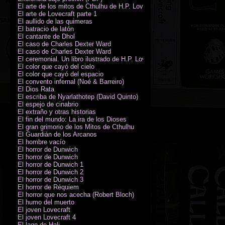
El arte de los mitos de Cthulhu de H.P. Lovecraft
El arte de Lovecraft parte 1
El aullido de las quimeras
El batracio de latón
El cantante de Dhol
El caso de Charles Dexter Ward
El caso de Charles Dexter Ward
El ceremonial. Un libro ilustrado de H.P. Lovecraft
El color que cayó del cielo
El color que cayó del espacio
El convento infernal (Noé & Barreiro)
El Dios Rata
El escriba de Nyarlathotep (David Quinto)
El espejo de cinabrio
El extraño y otras historias
El fin del mundo: La ira de los Dioses
El gran grimorio de los Mitos de Cthulhu
El Guardián de los Arcanos
El hombre vacío
El horror de Dunwich
El horror de Dunwich
El horror de Dunwich 1
El horror de Dunwich 2
El horror de Dunwich 3
El horror de Réquiem
El horror que nos acecha (Robert Bloch)
El humo del muerto
El joven Lovecraft
El joven Lovecraft 4
El lago de Hali