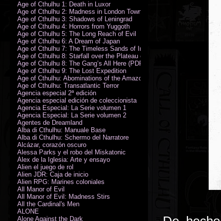
Age of Cthulhu 1: Death in Luxor
Age of Cthulhu 2: Madness in London Town
Age of Cthulhu 3: Shadows of Leningrad
Age of Cthulhu 4: Horrors from Yuggoth
Age of Cthulhu 5: The Long Reach of Evil
Age of Cthulhu 6: A Dream of Japan
Age of Cthulhu 7: The Timeless Sands of India
Age of Cthulhu 8: Starfall over the Plateau of Leng
Age of Cthulhu 8: The Gang’s All Here (PDF)
Age of Cthulhu 9: The Lost Expedition
Age of Cthulhu: Abominations of the Amazon
Age of Cthulhu: Transatlantic Terror
Agencia especial 2ª edición
Agencia especial edición de coleccionista
Agencia Especial: La Serie volumen 1
Agencia Especial: La Serie volumen 2
Agentes de Dreamland
Alba di Cthulhu: Manuale Base
Alba di Cthulhu: Schermo del Narratore
Alcázar, corazón oscuro
Alessa Parks y el robo del Miskatonic
Álex de la Iglesia: Arte y ensayo
Alien el juego de rol
Alien JDR: Caja de inicio
Alien RPG: Marines coloniales
All Manor of Evil
All Manor of Evil: Madness Stirs
All the Cardinal's Men
ALONE
Alone Against the Dark