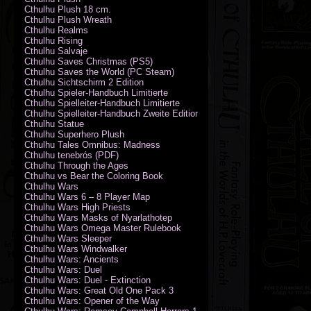
Cthulhu Plush 18 cm.
Cthulhu Plush Wreath
Cthulhu Realms
Cthulhu Rising
Cthulhu Salvaje
Cthulhu Saves Christmas (PS5)
Cthulhu Saves the World (PC Steam)
Cthulhu Sichtschirm 2 Edition
Cthulhu Spieler-Handbuch Limitierte
Cthulhu Spielleiter-Handbuch Limitierte
Cthulhu Spielleiter-Handbuch Zweite Edition
Cthulhu Statue
Cthulhu Superhero Plush
Cthulhu Tales Omnibus: Madness
Cthulhu tenebrós (PDF)
Cthulhu Through the Ages
Cthulhu vs Bear the Coloring Book
Cthulhu Wars
Cthulhu Wars 6 – 8 Player Map
Cthulhu Wars High Priests
Cthulhu Wars Masks of Nyarlathotep
Cthulhu Wars Omega Master Rulebook
Cthulhu Wars Sleeper
Cthulhu Wars Windwalker
Cthulhu Wars: Ancients
Cthulhu Wars: Duel
Cthulhu Wars: Duel - Extinction
Cthulhu Wars: Great Old One Pack 3
Cthulhu Wars: Opener of the Way