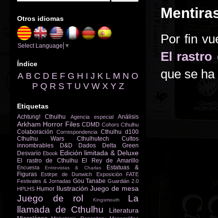
Mentira
Otros idiomas
Por fin vu
Select Language
▼
El rastro
Índice
que se ha 
A
B
C
D
E
F
G
H
I
J
K
L
M
N
O
P
Q
R
S
T
U
V
W
X
Y
Z
Etiquetas
Achtung! Cthulhu
Análisis
Agencia especial
Arkham Horror Files
CDMD
Cohors Cthulhu
Colaboración
Cthulhu d100
Correspondencia
Cthulhu Wars
Cthulhutech
Cultos
innombrables
D&D
Dados
Delta Green
Edición limitada & Deluxe
Desvarío
Ebook
El rastro de Cthulhu
El Rey de Amarillo
Estatuas &
Encuesta
Entrevistas & Charlas
Figuras
Estirpe de Dunwich
Exposición
FATE
Gou Tanabe
Festivales & Jornadas
Guardián 2.0
Ilustración
Juego de mesa
Humor
HPLHS
Juego de rol
La
Kingsmouth
llamada de Cthulhu
Literatura