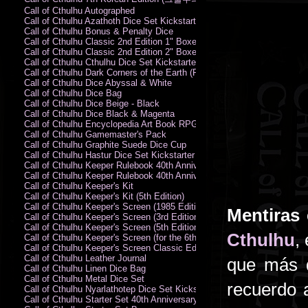
Call of Cthulhu Autographed
Call of Cthulhu Azathoth Dice Set Kickstarter Edition
Call of Cthulhu Bonus & Penalty Dice
Call of Cthulhu Classic 2nd Edition 1" Boxed Rules Set
Call of Cthulhu Classic 2nd Edition 2" Boxed Rules Set
Call of Cthulhu Cthulhu Dice Set Kickstarter Edition
Call of Cthulhu Dark Corners of the Earth (PC)
Call of Cthulhu Dice Abyssal & White
Call of Cthulhu Dice Bag
Call of Cthulhu Dice Beige - Black
Call of Cthulhu Dice Black & Magenta
Call of Cthulhu Encyclopedia Art Book RPG KA
Call of Cthulhu Gamemaster's Pack
Call of Cthulhu Graphite Suede Dice Cup
Call of Cthulhu Hastur Dice Set Kickstarter Edition
Call of Cthulhu Keeper Rulebook 40th Anniversary Edition
Call of Cthulhu Keeper Rulebook 40th Anniversary Edition (PDF)
Call of Cthulhu Keeper's Kit
Call of Cthulhu Keeper's Kit (5th Edition)
Call of Cthulhu Keeper's Screen (1985 Edition)
Mentiras 
Call of Cthulhu Keeper's Screen (3rd Edition)
Call of Cthulhu Keeper's Screen (5th Edition)
Cthulhu
,
Call of Cthulhu Keeper's Screen (for the 6th Edition Rules)
Call of Cthulhu Keeper's Screen Classic Edition
Call of Cthulhu Leather Journal
que más d
Call of Cthulhu Linen Dice Bag
Call of Cthulhu Metal Dice Set
recuerdo 
Call of Cthulhu Nyarlathotep Dice Set Kickstarter Edition
Call of Cthulhu Starter Set 40th Anniversary Edition