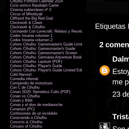
Chtulhu Portfolio Calendar 2024
Ciclo onírico Randolph Carter
Cinema subterráneo nº 2
Circus of Mhodryak
Cliffourd the Big Red God
Clockwork & Claws
Etiquetas
Clockwork & Cthulhu
Cocinando Con Lovecraft: Relatos y Recetas de Humor Sobrenatural
Codex Insania volumen 1
Codex Insania volumen 2
2 comen
Cohors Cthulhu: Gamemaster's Guide Limited Edition
Cohors Cthulhu: Gamesmaster's Guide
Cohors Cthulhu: Gamesmaster's Screen
Dal
Cohors Cthulhu: Germania Adventure Book
Cohors Cthulhu: Laurium (PDF)
Cohors Cthulhu: Player's Guide
Esto
Cohors Cthulhu: Player's Guide Limited Edition
Cold Harvest
Comedia infernal
me p
Compendio de monstruos
Con C de Cthulhu
Conan 2D20: Nameless Cults (PDF)
23 de
Conan vs Cthulhu
Conan y Bêlit
Conan y el dios de medianoche
Conarium (PC)
Confesiones de un incrédulo
Tris
Conociendo a Cthulhu
Convicts & Cthulhu
Corsairs of Cthulhu