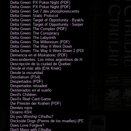
Delta Green: PX Poker Night (PDF)
Delta Green: PX Poker Night (PDF)
Delta Green: Set 7 dés phosphorescents
Delta Green: Static Protocol
Delta Green: Target of Opportunity - Byakhee
Delta Green: Target of Opportunity - Serpent Man
Delta Green: The Complex (PDF)
Delta Green: The Conspiracy
Delta Green: The Labyrinth
Delta Green: The Millennium (PDF)
Delta Green: The Way It Went Down
Delta Green: The Way It Went Down 2 (PDF)
Demencia en el Miskatonic (PDF)
Descendientes: Los mitos argentinos de H.P. Lovecraft
Descripción de la ciudad de Quebec
Desde el más allá (Erik Kriek)
Desde la oscuridad
Desolatium (PS4)
Despertados (PDF)
Despertados reloaded
Desterrados en el sueño
Devil's Children
Devil's Reef Card Game
Die Priester der Krahen (PDF)
Dientes rojos
Dinamo #3/4
Do you Worship Cthulhu?
Dockside Dogs (Perros de los muelles) (PDF)
Does Love Forgive?
Don't Mess with Cthulhu