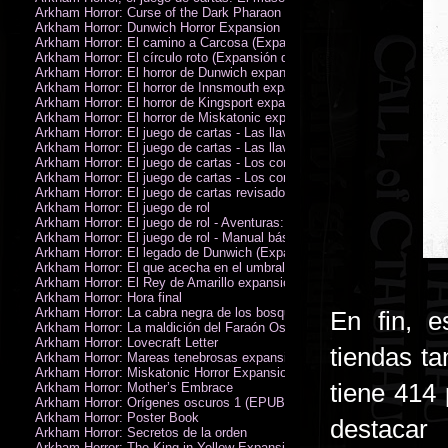
Arkham Horror: Curse of the Dark Pharaon Expansion
Arkham Horror: Dunwich Horror Expansion
Arkham Horror: El camino a Carcosa (Expansión de investigadores)
Arkham Horror: El círculo roto (Expansión de investigadores)
Arkham Horror: El horror de Dunwich expansión
Arkham Horror: El horror de Innsmouth expansión
Arkham Horror: El horror de Kingsport expansión
Arkham Horror: El horror de Miskatonic expansión
Arkham Horror: El juego de cartas - Las llaves escarlata - Campaña
Arkham Horror: El juego de cartas - Las llaves escarlata - Investigador
Arkham Horror: El juego de cartas - Los confines de la tierra - Campañ
Arkham Horror: El juego de cartas - Los confines de la tierra - Investig
Arkham Horror: El juego de cartas revisado
Arkham Horror: El juego de rol
Arkham Horror: El juego de rol - Aventuras: Misterios de Arkham
Arkham Horror: El juego de rol - Manual básico
Arkham Horror: El legado de Dunwich (Expansión de investigadores)
Arkham Horror: El que acecha en el umbral expansión
Arkham Horror: El Rey de Amarillo expansión
Arkham Horror: Hora final
Arkham Horror: La cabra negra de los bosques expansión
En fin, 
Arkham Horror: La maldición del Faraón Oscuro expansión (revisada)
Arkham Horror: Lovecraft Letter
tiendas ta
Arkham Horror: Mareas tenebrosas expansión
Arkham Horror: Miskatonic Horror Expansion
tiene 414
Arkham Horror: Mother’s Embrace
Arkham Horror: Orígenes oscuros 1 (EPUB)
Arkham Horror: Poster Book
destacar
Arkham Horror: Secretos de la orden
Arkham Horror: The King in Yellow Expansion