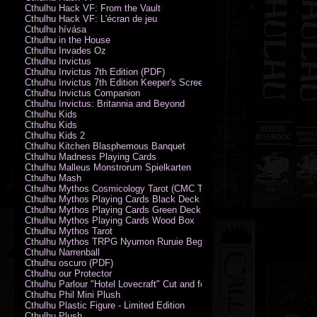
Cthulhu Hack VF: From the Vault
Cthulhu Hack VF: L'écran de jeu
Cthulhu hívása
Cthulhu in the House
Cthulhu Invades Oz
Cthulhu Invictus
Cthulhu Invictus 7th Edition (PDF)
Cthulhu Invictus 7th Edition Keeper's Screen
Cthulhu Invictus Companion
Cthulhu Invictus: Britannia and Beyond
Cthulhu Kids
Cthulhu Kids
Cthulhu Kids 2
Cthulhu Kitchen Blasphemous Banquet
Cthulhu Madness Playing Cards
Cthulhu Malleus Monstrorum Spielkarten
Cthulhu Mash
Cthulhu Mythos Cosmicology Tarot (CMC Tarot - Old Whispers)
Cthulhu Mythos Playing Cards Black Deck
Cthulhu Mythos Playing Cards Green Deck
Cthulhu Mythos Playing Cards Wood Box
Cthulhu Mythos Tarot
Cthulhu Mythos TRPG Nyumon Ruruie Beginners
Cthulhu Narrenball
Cthulhu oscuro (PDF)
Cthulhu our Protector
Cthulhu Parlour "Hotel Lovecraft" Cut and fold Game-Cards
Cthulhu Phil Mini Plush
Cthulhu Plastic Figure - Limited Edition
Cthulhu Plush