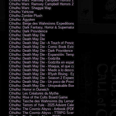
Cthulhu Wars: Ramsey Campbell Horrors 1
Cthulhu Wars: Ramsey Campbell Horrors 2
Cthulhu Wars: Shaggai Map
Cthulhu Yahtzee
Cthulhu Zombie Plush
Cthulhu: Ägypten
Cthulhu: Berge des Wahnsinns Expeditionspack
Cthulhu: Dark Fantasy, Horror & Supernatural Movies
Cthulhu: Dark Providence
Cthulhu: Death May Die
Cthulhu: Death May Die
Cthulhu: Death May Die - A Touch of Providence
Cthulhu: Death May Die - Comic Book Extras vol. 2
Cthulhu: Death May Die - Dark Providence Investigators
Cthulhu: Death May Die - Expansión: Temporada 2
Cthulhu: Death May Die - Godzilla
Cthulhu: Death May Die - Godzilla en español
Cthulhu: Death May Die - Ithaqua, el que camina en el viento
Cthulhu: Death May Die - Miedo a lo desconocido
Cthulhu: Death May Die - R'lyeh Rising - Epic Episode
Cthulhu: Death May Die - Season 2 Expansion
Cthulhu: Death May Die - Un poco de Providence
Cthulhu: Death May Die - Unspeakable Box
Cthulhu: Horror in Dunwich
Cthulhu: Les Créatures du Mythe
Cthulhu: Rise of the Cults Board Game
Cthulhu: Tasche des Wahnsinns (by Lemonfish)
Cthulhu: Terrors of Yule - 2025 Advent Calendar
Cthulhu: The Cosmic Abyss - Artbook (PDF)
Cthulhu: The Cosmic Abyss - TTRPG Scenario - Arkham Horror (PDF)