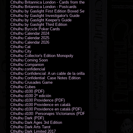
Cthulhu Britannica London - Cards from the Smoke
Cthulhu Britannica London - Postcards
Cthulhu by Gaslight First Edition Boxed Set
Cthulhu by Gaslight Investigator's Guide
Cthulhu by Gaslight Keeper's Guide
Cthulhu by Gaslight Third Edition
Cthulhu Bycicle Poker Cards
Cthulhu Calendar 2024
Cthulhu Calendar 2025
Cthulhu Calendar 2026
Cthulhu Cat
Cthulhu City
Cthulhu Collector's Edition Monopoly
Cthulhu Coming Soon
Cthulhu Companion
Cthulhu confidencial
Cthulhu Confidencial: A un cable de la orilla (PDF)
Cthulhu Confidential: Case Notes Edition
Cthulhu Crusades Game
Cthulhu Cubes
Cthulhu d100 (PDF)
Cthulhu d100 2ª edición
Cthulhu d100 Providence (PDF)
Cthulhu d100 Providence en català
Cthulhu d100 Providence en català (PDF)
Cthulhu d100: Personajes Victorianos (PDF)
Cthulhu Dark (PDF)
Cthulhu Dark Ages 3rd Edition
Cthulhu Dark Arts Tarot
Cthulhu Dark Limited 2017