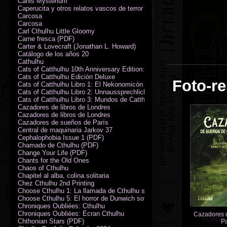
Canis Mysterium
Caperucita y otros relatos vascos de terror (M. Rodríguez)
Carcosa
Carcosa
Carl Cthulhu Little Gloomy
Carne fresca (PDF)
Carter & Lovecraft (Jonathan L. Howard)
Catálogo de los años 20
Cathulhu
Cats of Catthulhu 10th Anniversary Edition: Quick Start Rules
Cats of Catthulhu Edición Deluxe
Foto-re
Cats of Catthulhu Libro 1: El Nekonomicón
Cats of Catthulhu Libro 2: Unnaussprechlichen Katzen
Cats of Catthulhu Libro 3: Mundos de Catthulhu
Cazadores de libros de Londres
Cazadores de libros de Londres
Cazadores de sueños de París
Central de maquinaria Jarkov 37
Cephalophobia Issue 1 (PDF)
Chamado de Cthulhu (PDF)
Change Your Life (PDF)
Chants for the Old Ones
Chaos of Cthulhu
Chapitel al alba, colina solitaria
Chez Cthulhu 2nd Printing
Choose Cthulhu 1: La llamada de Cthulhu softcover
Choose Cthulhu 5: El horror de Dunwich softcover
Chroniques Oubliées: Cthulhu
Chroniques Oubliées: Écran Cthulhu
Cazadores 
Chthonian Stars (PDF)
Pa