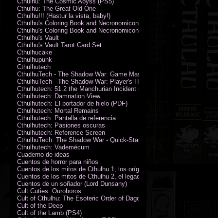
Cthulhu: The Cosmic Abyss (PS5)
Cthulhu: The Great Old One
Cthulhu!!! (Hastur la vista, baby!)
Cthulhu's Coloring Book and Necronomicon of Sunny Day Doings
Cthulhu's Coloring Book and Necronomicon of Sunny Day Doings New 
Cthulhu's Vault
Cthulhu's Vault Tarot Card Set
Cthulhucake
Cthulhupunk
Cthulhutech
CthulhuTech - The Shadow War: Game Master's Guide (PDF)
CthulhuTech - The Shadow War: Player's Handbook (PDF)
Cthulhutech: 51.2 the Manchurian Incident (PDF)
Cthulhutech: Damnation View
Cthulhutech: El portador de hielo (PDF)
Cthulhutech: Mortal Remains
Cthulhutech: Pantalla de referencia
Cthulhutech: Pasiones oscuras
Cthulhutech: Reference Screen
CthulhuTech: The Shadow War - Quick-Start Rules (PDF)
Cthulhutech: Vademécum
Cuaderno de ideas
Cuentos de horror para niños
Cuentos de los mitos de Cthulhu 1, los orígenes
Cuentos de los mitos de Cthulhu 2, el legado
Cuentos de un soñador (Lord Dunsany)
Cult Cuties: Ouroboros
Cult of Cthulhu: The Esoteric Order of Dagon Vol.1: Book One
Cult of the Deep
Cult of the Lamb (PS4)