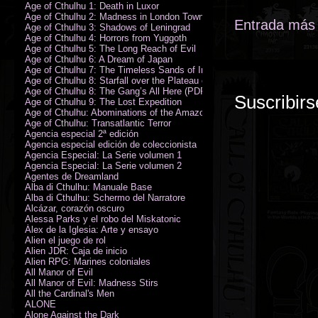
Age of Cthulhu 1: Death in Luxor
Age of Cthulhu 2: Madness in London Town
Entrada más 
Age of Cthulhu 3: Shadows of Leningrad
Age of Cthulhu 4: Horrors from Yuggoth
Age of Cthulhu 5: The Long Reach of Evil
Age of Cthulhu 6: A Dream of Japan
Age of Cthulhu 7: The Timeless Sands of India
Age of Cthulhu 8: Starfall over the Plateau of Leng
Age of Cthulhu 8: The Gang’s All Here (PDF)
Suscribirs
Age of Cthulhu 9: The Lost Expedition
Age of Cthulhu: Abominations of the Amazon
Age of Cthulhu: Transatlantic Terror
Agencia especial 2ª edición
Agencia especial edición de coleccionista
Agencia Especial: La Serie volumen 1
Agencia Especial: La Serie volumen 2
Agentes de Dreamland
Alba di Cthulhu: Manuale Base
Alba di Cthulhu: Schermo del Narratore
Alcázar, corazón oscuro
Alessa Parks y el robo del Miskatonic
Álex de la Iglesia: Arte y ensayo
Alien el juego de rol
Alien JDR: Caja de inicio
Alien RPG: Marines coloniales
All Manor of Evil
All Manor of Evil: Madness Stirs
All the Cardinal's Men
ALONE
Alone Against the Dark