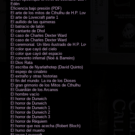
Edén
Eficiencia bajo presión (PDF)
El arte de los mitos de Cthulhu de H.P. Lovecraft
El arte de Lovecraft parte 1
El aullido de las quimeras
El batracio de latón
El cantante de Dhol
El caso de Charles Dexter Ward
El caso de Charles Dexter Ward
El ceremonial. Un libro ilustrado de H.P. Lovecraft
El color que cayó del cielo
El color que cayó del espacio
El convento infernal (Noé & Barreiro)
El Dios Rata
El escriba de Nyarlathotep (David Quinto)
El espejo de cinabrio
El extraño y otras historias
El fin del mundo: La ira de los Dioses
El gran grimorio de los Mitos de Cthulhu
El Guardián de los Arcanos
El hombre vacío
El horror de Dunwich
El horror de Dunwich
El horror de Dunwich 1
El horror de Dunwich 2
El horror de Dunwich 3
El horror de Réquiem
El horror que nos acecha (Robert Bloch)
El humo del muerto
El joven Lovecraft