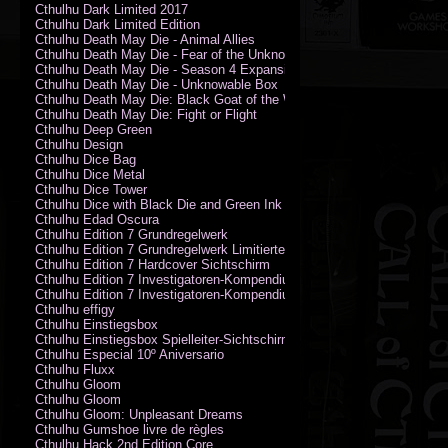
Cthulhu Dark Limited 2017
Cthulhu Dark Limited Edition
Cthulhu Death May Die - Animal Allies
Cthulhu Death May Die - Fear of the Unknown
Cthulhu Death May Die - Season 4 Expansion
Cthulhu Death May Die - Unknowable Box
Cthulhu Death May Die: Black Goat of the Woods
Cthulhu Death May Die: Fight or Flight
Cthulhu Deep Green
Cthulhu Design
Cthulhu Dice Bag
Cthulhu Dice Metal
Cthulhu Dice Tower
Cthulhu Dice with Black Die and Green Ink
Cthulhu Edad Oscura
Cthulhu Edition 7 Grundregelwerk
Cthulhu Edition 7 Grundregelwerk Limitierte Edition
Cthulhu Edition 7 Hardcover Sichtschirm
Cthulhu Edition 7 Investigatoren-Kompendium
Cthulhu Edition 7 Investigatoren-Kompendium Limitierte Edition
Cthulhu effigy
Cthulhu Einstiegsbox
Cthulhu Einstiegsbox Spielleiter-Sichtschirm
Cthulhu Especial 10º Aniversario
Cthulhu Fluxx
Cthulhu Gloom
Cthulhu Gloom
Cthulhu Gloom: Unpleasant Dreams
Cthulhu Gumshoe livre de règles
Cthulhu Hack 2nd Edition Core