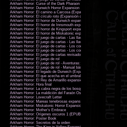
Arkham Horror: Curse of the Dark Pharaon Expansion
Arkham Horror: Dunwich Horror Expansion
Arkham Horror: El camino a Carcosa (Expansión de investigadores)
Arkham Horror: El círculo roto (Expansión de investigadores)
Arkham Horror: El horror de Dunwich expansión
Arkham Horror: El horror de Innsmouth expansión
Arkham Horror: El horror de Kingsport expansión
Arkham Horror: El horror de Miskatonic expansión
Arkham Horror: El juego de cartas - Las llaves escarlata - Campaña
Arkham Horror: El juego de cartas - Las llaves escarlata - Investigador
Arkham Horror: El juego de cartas - Los confines de la tierra - Campañ
Arkham Horror: El juego de cartas - Los confines de la tierra - Investig
Arkham Horror: El juego de cartas revisado
Arkham Horror: El juego de rol
Arkham Horror: El juego de rol - Aventuras: Misterios de Arkham
Arkham Horror: El juego de rol - Manual básico
Arkham Horror: El legado de Dunwich (Expansión de investigadores)
Arkham Horror: El que acecha en el umbral expansión
Arkham Horror: El Rey de Amarillo expansión
Arkham Horror: Hora final
Arkham Horror: La cabra negra de los bosques expansión
Arkham Horror: La maldición del Faraón Oscuro expansión (revisada)
Arkham Horror: Lovecraft Letter
Arkham Horror: Mareas tenebrosas expansión
Arkham Horror: Miskatonic Horror Expansion
Arkham Horror: Mother’s Embrace
Arkham Horror: Orígenes oscuros 1 (EPUB)
Arkham Horror: Poster Book
Arkham Horror: Secretos de la orden
Arkham Horror: The King in Yellow Expansion