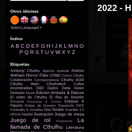
2022 - H
Otros idiomas
Select Language
▼
Índice
A
B
C
D
E
F
G
H
I
J
K
L
M
N
O
P
Q
R
S
T
U
V
W
X
Y
Z
Etiquetas
Achtung! Cthulhu
Análisis
Agencia especial
Arkham Horror Files
CDMD
Cohors Cthulhu
Colaboración
Cthulhu d100
Correspondencia
Cthulhu Wars
Cthulhutech
Cultos
innombrables
D&D
Dados
Delta Green
Edición limitada & Deluxe
Desvarío
Ebook
El rastro de Cthulhu
El Rey de Amarillo
Estatuas &
Encuesta
Entrevistas & Charlas
Figuras
Estirpe de Dunwich
Exposición
FATE
Gou Tanabe
Festivales & Jornadas
Guardián 2.0
Ilustración
Juego de mesa
Humor
HPLHS
Juego de rol
La
Kingsmouth
llamada de Cthulhu
Literatura