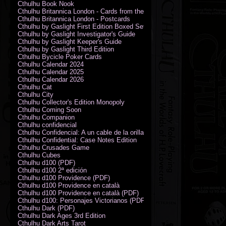
Cthulhu Book Nook
Cthulhu Britannica London - Cards from the Smoke
Cthulhu Britannica London - Postcards
Cthulhu by Gaslight First Edition Boxed Set
Cthulhu by Gaslight Investigator's Guide
Cthulhu by Gaslight Keeper's Guide
Cthulhu by Gaslight Third Edition
Cthulhu Bycicle Poker Cards
Cthulhu Calendar 2024
Cthulhu Calendar 2025
Cthulhu Calendar 2026
Cthulhu Cat
Cthulhu City
Cthulhu Collector's Edition Monopoly
Cthulhu Coming Soon
Cthulhu Companion
Cthulhu confidencial
Cthulhu Confidencial: A un cable de la orilla (PDF)
Cthulhu Confidential: Case Notes Edition
Cthulhu Crusades Game
Cthulhu Cubes
Cthulhu d100 (PDF)
Cthulhu d100 2ª edición
Cthulhu d100 Providence (PDF)
Cthulhu d100 Providence en català
Cthulhu d100 Providence en català (PDF)
Cthulhu d100: Personajes Victorianos (PDF)
Cthulhu Dark (PDF)
Cthulhu Dark Ages 3rd Edition
Cthulhu Dark Arts Tarot