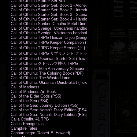
Call of Cthulhu Starter Set Box
Call of Cthulhu Starter Set: Book 1 - Alone Against the Flames
Call of Cthulhu Starter Set: Book 2 - Introductory Rules
Call of Cthulhu Starter Set: Book 3 - Scenarios
Call of Cthulhu Starter Set: Book 4 - Handouts
Call of Cthulhu Sunken Cthulhu Metal Dice Set
Call of Cthulhu Sverige: Utredarens handbok (PDF)
Call of Cthulhu Sverige. Väktarens handbok
Call of Cthulhu TRPG Hieizan Enjou (Sengoku Period)
Call of Cthulhu TRPG Keeper Companion (クトゥルフ神話TRPG
Call of Cthulhu TRPG Keeper Screen (クトゥルフ神話TRPG キ
Call of Cthulhu TRPG サプリメント クトゥルフ2015
Call of Cthulhu Ukrainian Starter Set (Поклик Ктулху. Базовий набір)
Call of Cthulhu クトゥルフ神話 TRPG
Call of Cthulhu: 50th Anniversary Slipcase Set
Call of Cthulhu: The Coloring Book (PDF)
Call of Cthulhu: The Wasted Land
Call of Cthulhu: Ukrainian Quick-Start (Поклик Ктулху. Швидкий старт
Call of Madness
Call of Madness Art Book
Call of the Elder Gods (PS5)
Call of the Sea (PS4)
Call of the Sea: Journey Edition (PS5)
Call of the Sea: Norah's Diary Edition (PS4)
Call of the Sea: Norah's Diary Edition (PS5)
Calla Cthulhu #1 TPB
Calles Primigenias
Campfire Tales
Canaan negro (Robert E. Howard)