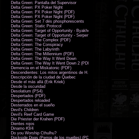
Delta Green: Pantalla del Supervisor
Delta Green: PX Poker Night
Delta Green: PX Poker Night (PDF)
Delta Green: PX Poker Night (PDF)
Delta Green: Set 7 dés phosphorescents
Delta Green: Static Protocol
Delta Green: Target of Opportunity - Byakhee
Delta Green: Target of Opportunity - Serpent Man
Delta Green: The Complex (PDF)
Delta Green: The Conspiracy
Delta Green: The Labyrinth
Delta Green: The Millennium (PDF)
Delta Green: The Way It Went Down
Delta Green: The Way It Went Down 2 (PDF)
Demencia en el Miskatonic (PDF)
Descendientes: Los mitos argentinos de H.P. Lovecraft
Descripción de la ciudad de Quebec
Desde el más allá (Erik Kriek)
Desde la oscuridad
Desolatium (PS4)
Despertados (PDF)
Despertados reloaded
Desterrados en el sueño
Devil's Children
Devil's Reef Card Game
Die Priester der Krahen (PDF)
Dientes rojos
Dinamo #3/4
Do you Worship Cthulhu?
Dockside Dogs (Perros de los muelles) (PDF)