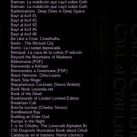
Batman: La maldición que cayó sobre Gotham
Batman: La maldición que cayó sobre Gotham
Battlestations: Deep Ones in Deep Space
Bayt al Azif #1
Bayt al Azif #2
Bayt al Azif #3
Bayt al Azif #5
Bayt al Azif #6
Be Like a Crow: Crowthulhu
Berlin - The Wicked City
Berlín: La ciudad depravada
Betrayal: La casa de la colina 3ª edición
Beyond the Mountains of Madness
Bibliomania (PDF)
Bienvenido a Arkham
Bienvenidos a Greenview (PDF)
Black Hammer: Cthu-Louise
Black Star Magic
Blasphemous Cocktails (Steve Wollett)
Book Nook Leyenda.net
Book of the Dead
Bookhounds of London Limited Edition
Breakfast Cult
Brecha nuclear (Charles Stross)
Brindlewood Bay
Building an Elder God
Bumps in the Night
C is for Cthulhu: The Lovecraft Alphabet Board Book
C92 Doujinshi Illustration Book about Cthulhu Mythos
Calabazas en el trastero: Horror cósmico