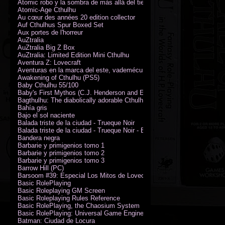
Atomic robo y la sombra de más allá del tiempo
Atomic-Age Cthulhu
Au cœur des années 20 edition collector
Auf Cthulhus Spur Boxed Set
Aux portes de l'horreur
AuZtralia
AuZtralia Big Z Box
AuZtralia: Limited Edition Mini Cthulhu
Aventura Z: Lovecraft
Aventuras en la marca del este, vademécum de campaña
Awakening of Cthulhu (PS5)
Baby Cthulhu 55/100
Baby's First Mythos (C.J. Henderson and Erica Henderson)
Bagthulhu: The diabolically adorable Cthulhu plushie dicebag
Bahía gris
Bajo el sol naciente
Balada triste de la ciudad - Trueque Noir
Balada triste de la ciudad - Trueque Noir - Edición de coleccionista
Bandera negra
Barbarie y primigenios tomo 1
Barbarie y primigenios tomo 2
Barbarie y primigenios tomo 3
Barrow Hill (PC)
Barsoom #39: Especial Los Mitos de Lovecraft
Basic RolePlaying
Basic Roleplaying GM Screen
Basic Roleplaying Rules Reference
Basic RolePlaying, the Chaosium System
Basic RolePlaying: Universal Game Engine (PDF)
Batman: Ciudad de Locura