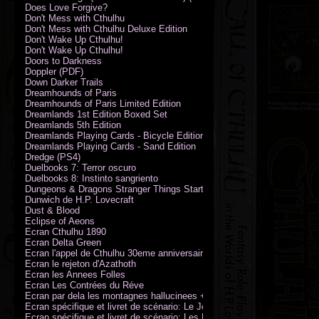
Does Love Forgive?
Don't Mess with Cthulhu
Don't Mess with Cthulhu Deluxe Edition
Don't Wake Up Cthulhu!
Don't Wake Up Cthulhu!
Doors to Darkness
Doppler (PDF)
Down Darker Trails
Dreamhounds of Paris
Dreamhounds of Paris Limited Edition
Dreamlands 1st Edition Boxed Set
Dreamlands 5th Edition
Dreamlands Playing Cards - Bicycle Edition
Dreamlands Playing Cards - Sand Edition
Dredge (PS4)
Duelbooks 7: Terror oscuro
Duelbooks 8: Instinto sangriento
Dungeons & Dragons Stranger Things Starter Set
Dunwich de H.P. Lovecraft
Dust & Blood
Eclipse of Aeons
Ecran Cthulhu 1890
Ecran Delta Green
Ecran l'appel de Cthulhu 30eme anniversaire
Ecran le rejeton d'Azathoth
Ecran les Annees Folles
Ecran Les Contrées du Réve
Ecran par dela les montagnes hallucinees + kit d'expedition
Ecran spécifique et livret de scénario: Le Jour de la Bête
Ecran spécifique et livret de scénario: Les Masques de Nyarlathotep