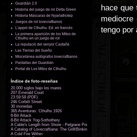
Guardián 2.0
hace que 
Historia del juego de rol Delta Green
Historia Máscaras de Nyarlathotep
mediocre 
Juegos de rol lovecraftianos
tengo por
L'appel de Cthulhu: Ed. en francés
La primera aparición de los Mitos de
Cthulhu en un juego de rol
La reputació del senyor Castañé
Las Tierras del Sueño
Miscelánea autógrafos lovecraftianos
Pantallas del Guardián
Portal de Los Mitos de Cthulhu
Índice de foto-reseñas
20.000 siglos bajo los mares
207 Emerald Court
23:59:59 (PDF)
246 Corbitt Street
30 monedas
365 Aventuras: Cthulhu 1926
8-Bit Attack
8-Bit Attack Yog-Sothothery
A Cable's Length from Shore - Pelgrane Press' FreeRPG 2018 (PDF)
A Catalog of Lovecraftiana: The Grill/Binkin Collection
A Cold Fire Within