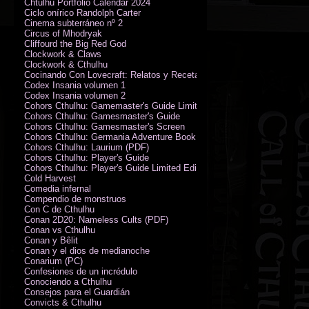
Chtulhu Portfolio Calendar 2024
Ciclo onírico Randolph Carter
Cinema subterráneo nº 2
Circus of Mhodryak
Cliffourd the Big Red God
Clockwork & Claws
Clockwork & Cthulhu
Cocinando Con Lovecraft: Relatos y Recetas de Humor Sobrenatural
Codex Insania volumen 1
Codex Insania volumen 2
Cohors Cthulhu: Gamemaster's Guide Limited Edition
Cohors Cthulhu: Gamesmaster's Guide
Cohors Cthulhu: Gamesmaster's Screen
Cohors Cthulhu: Germania Adventure Book
Cohors Cthulhu: Laurium (PDF)
Cohors Cthulhu: Player's Guide
Cohors Cthulhu: Player's Guide Limited Edition
Cold Harvest
Comedia infernal
Compendio de monstruos
Con C de Cthulhu
Conan 2D20: Nameless Cults (PDF)
Conan vs Cthulhu
Conan y Bêlit
Conan y el dios de medianoche
Conarium (PC)
Confesiones de un incrédulo
Conociendo a Cthulhu
Consejos para el Guardián
Convicts & Cthulhu