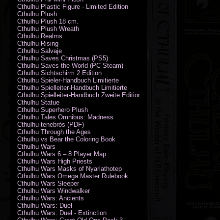
Cthulhu Plastic Figure - Limited Edition
Cthulhu Plush
Cthulhu Plush 18 cm.
Cthulhu Plush Wreath
Cthulhu Realms
Cthulhu Rising
Cthulhu Salvaje
Cthulhu Saves Christmas (PS5)
Cthulhu Saves the World (PC Steam)
Cthulhu Sichtschirm 2 Edition
Cthulhu Spieler-Handbuch Limitierte
Cthulhu Spielleiter-Handbuch Limitierte
Cthulhu Spielleiter-Handbuch Zweite Edition
Cthulhu Statue
Cthulhu Superhero Plush
Cthulhu Tales Omnibus: Madness
Cthulhu tenebrós (PDF)
Cthulhu Through the Ages
Cthulhu vs Bear the Coloring Book
Cthulhu Wars
Cthulhu Wars 6 – 8 Player Map
Cthulhu Wars High Priests
Cthulhu Wars Masks of Nyarlathotep
Cthulhu Wars Omega Master Rulebook
Cthulhu Wars Sleeper
Cthulhu Wars Windwalker
Cthulhu Wars: Ancients
Cthulhu Wars: Duel
Cthulhu Wars: Duel - Extinction