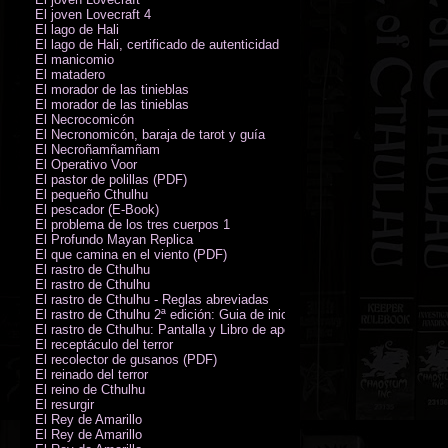
El joven Lovecraft 4
El lago de Hali
El lago de Hali, certificado de autenticidad
El manicomio
El matadero
El morador de las tinieblas
El morador de las tinieblas
El Necrocomicón
El Necronomicón, baraja de tarot y guía
El Necroñamñamñam
El Operativo Voor
El pastor de polillas (PDF)
El pequeño Cthulhu
El pescador (E-Book)
El problema de los tres cuerpos 1
El Profundo Mayan Replica
El que camina en el viento (PDF)
El rastro de Cthulhu
El rastro de Cthulhu
El rastro de Cthulhu - Reglas abreviadas
El rastro de Cthulhu 2ª edición: Guia de inicio (PDF)
El rastro de Cthulhu: Pantalla y Libro de apoyo del Guardián
El receptáculo del terror
El recolector de gusanos (PDF)
El reinado del terror
El reino de Cthulhu
El resurgir
El Rey de Amarillo
El Rey de Amarillo