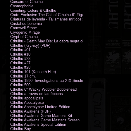
Corsairs of Cthulhu
Cosmophobia
Counting, Colors & Cthulhu
Crate Exclusive The Call of Cthulhu 6" Figure von Austin James
Criaturas de leyenda - Talismanes míticos: Símbolo arcano
Cristal de bohemia
Cromwell Stone
Cryogenic Mirage
Crypt of Cthulhu
Cthulhu - Death May Die: La cabra negra de los bosques
Cthulhu (Ктулху) (PDF)
Cthulhu #01
Cthulhu #10
Cthulhu #23
Cthulhu #27
Cthulhu #28
Cthulhu 101 (Kenneth Hite)
Cthulhu 17 cm.
Cthulhu 1890: Investigations au XIX Siecle
Cthulhu 500
Cthulhu 6" Wacky Wobbler Bobblehead
Cthulhu a través de las épocas
Cthulhu apocalipsis
Cthulhu Apocalypse
Cthulhu Apocalypse Limited Edition
Cthulhu Awakens (PDF)
Cthulhu Awakens Game Master's Kit
Cthulhu Awakens Game Master's Screen
Cthulhu Awakens Special Edition
Cthulhu Bay