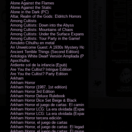
Alone Against the Flames
Alone Against the Static
Alone in the Dark (PC)
Altar, Realm of the Gods: Eldritch Horrors
Among Cultists
Among Cultists: Down into the Abyss
Among Cultists: Mountains of Chaos
Among Cultists: Under the Surface Expansion
Among Cultists: Your Party in the Game!
Amuleto Cthulhu en metal
An Unwelcome Guest: A 1930s Mystery Horror Adventure RPG
Ancient Terrible Things (Second Edition)
Antología White Dwarf Versión Ampliada (PDF)
Apocthulhu
Ardiente sol de la infancia (Epub)
Are You the Cultist? Intrigue Edition
Are You the Cultist? Party Edition
Arkham
Arkham Horror
Arkham Horror (1987, 1st edition)
Arkham Horror 3rd Edition
Arkham Horror Deluxe Rulebook
Arkham Horror Dice Set Beige & Black
Arkham Horror el juego de cartas: El camino a Carcosa - Exp. campañ
Arkham Horror LCG: La era olvidada (Expansión de campaña)
Arkham Horror LCG: La era olvidada (Expansión de investigadores)
Arkham Horror tercera edición
Arkham Horror, el juego de cartas
Arkham Horror, el juego de cartas: El legado de Dunwich expansión
Arkham Horror, el juego de cartas: El museo Miskatonic