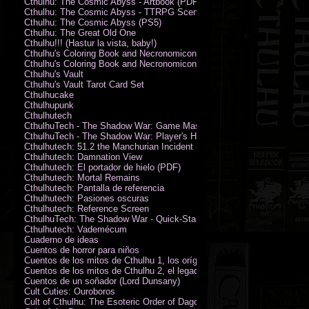
Cthulhu: The Cosmic Abyss - Artbook (PDF)
Cthulhu: The Cosmic Abyss - TTRPG Scenario - Arkham Horror (PDF)
Cthulhu: The Cosmic Abyss (PS5)
Cthulhu: The Great Old One
Cthulhu!!! (Hastur la vista, baby!)
Cthulhu's Coloring Book and Necronomicon of Sunny Day Doings
Cthulhu's Coloring Book and Necronomicon of Sunny Day Doings New 
Cthulhu's Vault
Cthulhu's Vault Tarot Card Set
Cthulhucake
Cthulhupunk
Cthulhutech
CthulhuTech - The Shadow War: Game Master's Guide (PDF)
CthulhuTech - The Shadow War: Player's Handbook (PDF)
Cthulhutech: 51.2 the Manchurian Incident (PDF)
Cthulhutech: Damnation View
Cthulhutech: El portador de hielo (PDF)
Cthulhutech: Mortal Remains
Cthulhutech: Pantalla de referencia
Cthulhutech: Pasiones oscuras
Cthulhutech: Reference Screen
CthulhuTech: The Shadow War - Quick-Start Rules (PDF)
Cthulhutech: Vademécum
Cuaderno de ideas
Cuentos de horror para niños
Cuentos de los mitos de Cthulhu 1, los orígenes
Cuentos de los mitos de Cthulhu 2, el legado
Cuentos de un soñador (Lord Dunsany)
Cult Cuties: Ouroboros
Cult of Cthulhu: The Esoteric Order of Dagon Vol.1: Book One