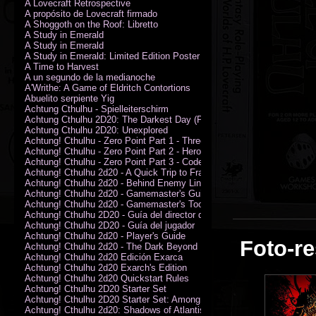
A Lovecraft Retrospective
A propósito de Lovecraft firmado
A Shoggoth on the Roof: Libretto
A Study in Emerald
A Study in Emerald
A Study in Emerald: Limited Edition Poster (Neil Gaiman)
A Time to Harvest
A un segundo de la medianoche
A'Writhe: A Game of Eldritch Contortions
Abuelito serpiente Yig
Achtung Cthulhu - Spielleiterschirm
Achtung Cthulhu 2D20: The Darkest Day (PDF)
Achtung Cthulhu 2D20: Unexplored
Achtung! Cthulhu - Zero Point Part 1 - Three Kings
Achtung! Cthulhu - Zero Point Part 2 - Heroes of the Sea
Achtung! Cthulhu - Zero Point Part 3 - Code of Honour (PDF)
Achtung! Cthulhu 2d20 - A Quick Trip to France (PDF)
Achtung! Cthulhu 2d20 - Behind Enemy Lines
Achtung! Cthulhu 2d20 - Gamemaster's Guide
Achtung! Cthulhu 2d20 - Gamemaster's Toolkit
Achtung! Cthulhu 2D20 - Guía del director de juego
Achtung! Cthulhu 2D20 - Guía del jugador
Achtung! Cthulhu 2d20 - Player's Guide
Foto-re
Achtung! Cthulhu 2d20 - The Dark Beyond
Achtung! Cthulhu 2d20 Edición Exarca
Achtung! Cthulhu 2d20 Exarch's Edition
Achtung! Cthulhu 2d20 Quickstart Rules
Achtung! Cthulhu 2D20 Starter Set
Achtung! Cthulhu 2D20 Starter Set: Among the Wolves (PDF)
Achtung! Cthulhu 2d20: Shadows of Atlantis