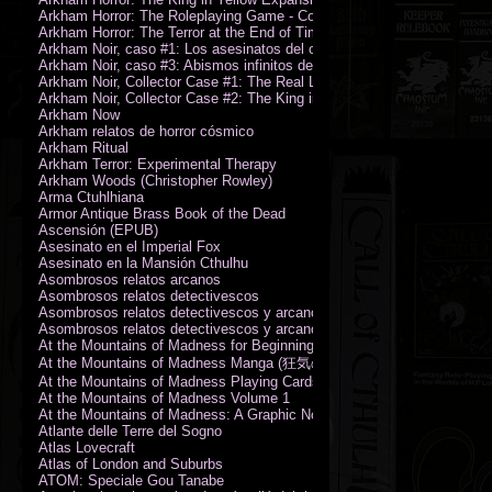
Arkham Horror: The Roleplaying Game - Core Rulebook (PDF)
Arkham Horror: The Terror at the End of Time
Arkham Noir, caso #1: Los asesinatos del culto de la bruja
Arkham Noir, caso #3: Abismos infinitos de oscuridad
Arkham Noir, Collector Case #1: The Real Leeds
Arkham Noir, Collector Case #2: The King in Yellow
Arkham Now
Arkham relatos de horror cósmico
Arkham Ritual
Arkham Terror: Experimental Therapy
Arkham Woods (Christopher Rowley)
Arma Ctuhlhiana
Armor Antique Brass Book of the Dead
Ascensión (EPUB)
Asesinato en el Imperial Fox
Asesinato en la Mansión Cthulhu
Asombrosos relatos arcanos
Asombrosos relatos detectivescos
Asombrosos relatos detectivescos y arcanos
Asombrosos relatos detectivescos y arcanos
At the Mountains of Madness for Beginning Readers
At the Mountains of Madness Manga (狂気の山脈)
At the Mountains of Madness Playing Cards
At the Mountains of Madness Volume 1
At the Mountains of Madness: A Graphic Novel
Atlante delle Terre del Sogno
Atlas Lovecraft
Atlas of London and Suburbs
ATOM: Speciale Gou Tanabe