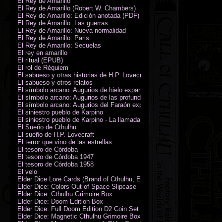
El Rey de Amarillo
El Rey de Amarillo (Robert W. Chambers)
El Rey de Amarillo: Edición anotada (PDF)
El Rey de Amarillo: Las guerras
El Rey de Amarillo: Nueva normalidad
El Rey de Amarillo: Paris
El Rey de Amarillo: Secuelas
El rey en amarillo
El ritual (EPUB)
El rol de Réquiem
El sabueso y otras historias de H.P. Lovecraft
El sabueso y otros relatos
El símbolo arcano: Augurios de hielo expansión
El símbolo arcano: Augurios de las profundidades expansión
El símbolo arcano: Augurios del Faraón expansión
El siniestro pueblo de Karpino
El siniestro pueblo de Karpino - La llamada de Cthulhu
El Sueño de Cthulhu
El sueño de H.P. Lovecraft
El terror que vino de las estrellas
El tesoro de Córdoba
El tesoro de Córdoba 1947
El tesoro de Córdoba 1958
El velo
Elder Dice Lore Cards (Brand of Cthulhu, Elder Sign, Astral Elder Sign)
Elder Dice: Colors Out of Space Slipcase
Elder Dice: Cthulhu Grimoire Box
Elder Dice: Doom Edition Box
Elder Dice: Full Doom Edition D2 Coin Set
Elder Dice: Magnetic Cthulhu Grimoire Box