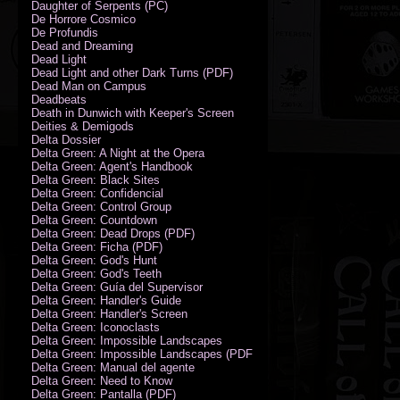
Daughter of Serpents (PC)
De Horrore Cosmico
De Profundis
Dead and Dreaming
Dead Light
Dead Light and other Dark Turns (PDF)
Dead Man on Campus
Deadbeats
Death in Dunwich with Keeper's Screen
Deities & Demigods
Delta Dossier
Delta Green: A Night at the Opera
Delta Green: Agent's Handbook
Delta Green: Black Sites
Delta Green: Confidencial
Delta Green: Control Group
Delta Green: Countdown
Delta Green: Dead Drops (PDF)
Delta Green: Ficha (PDF)
Delta Green: God's Hunt
Delta Green: God's Teeth
Delta Green: Guía del Supervisor
Delta Green: Handler's Guide
Delta Green: Handler's Screen
Delta Green: Iconoclasts
Delta Green: Impossible Landscapes
Delta Green: Impossible Landscapes (PDF - Espiral)
Delta Green: Manual del agente
Delta Green: Need to Know
Delta Green: Pantalla (PDF)