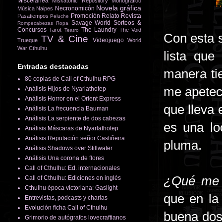
Miscelánea
Miskatonic Repository
Monográfico
Novela gráfica
Necronomicón
Música
Naipes
Promoción
Relato
Revista
Pasatiempos
Peluche
Savage World
Sorteos &
Rompecabezas
Ropa
Concursos
The Laundry
Tarot
The Void
Teatro
Con esta s
TV & Cine
Videojuego
Trueque
World
War Cthulhu
lista que
Entradas destacadas
manera ti
80 copias de Call of Cthulhu RPG
me apetec
Análisis Hijos de Nyarlathotep
Análisis Horror en el Orient Express
que lleva
Análisis La frecuencia Bauman
Análisis La serpiente de dos cabezas
es una lo
Análisis Máscaras de Nyarlathotep
Análisis Reputación señor Castiñeira
pluma.
Análisis Shadows over Stillwater
Análisis Una corona de flores
Call of Cthulhu: Ed. internacionales
¿Qué me 
Call of Cthulhu: Ediciones en inglés
Cthulhu época victoriana: Gaslight
que en la
Entrevistas, podcasts y charlas
Evolución ficha Call of Cthulhu
buena dosi
Grimorio de autógrafos lovecraftianos