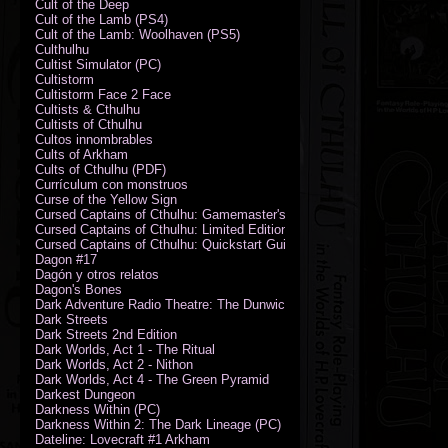
Cult of the Deep
Cult of the Lamb (PS4)
Cult of the Lamb: Woolhaven (PS5)
Culthulhu
Cultist Simulator (PC)
Cultistorm
Cultistorm Face 2 Face
Cultists & Cthulhu
Cultists of Cthulhu
Cultos innombrables
Cults of Arkham
Cults of Cthulhu (PDF)
Currículum con monstruos
Curse of the Yellow Sign
Cursed Captains of Cthulhu: Gamemaster's Toolkit & Dice
Cursed Captains of Cthulhu: Limited Edition
Cursed Captains of Cthulhu: Quickstart Guide (PDF)
Dagon #17
Dagón y otros relatos
Dagon's Bones
Dark Adventure Radio Theatre: The Dunwich Horror - Audio CD with Pr
Dark Streets
Dark Streets 2nd Edition
Dark Worlds, Act 1 - The Ritual
Dark Worlds, Act 2 - Nithon
Dark Worlds, Act 4 - The Green Pyramid
Darkest Dungeon
Darkness Within (PC)
Darkness Within 2: The Dark Lineage (PC)
Dateline: Lovecraft #1 Arkham