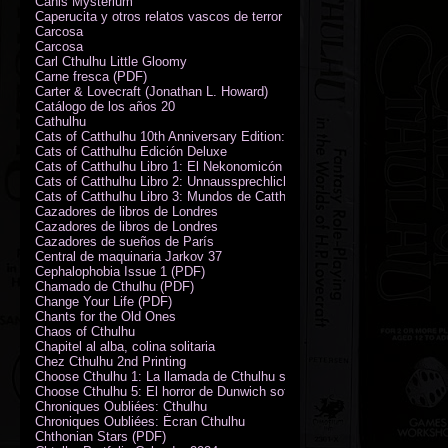
Canis Mysterium
Caperucita y otros relatos vascos de terror (M. Rodríguez)
Carcosa
Carcosa
Carl Cthulhu Little Gloomy
Carne fresca (PDF)
Carter & Lovecraft (Jonathan L. Howard)
Catálogo de los años 20
Cathulhu
Cats of Catthulhu 10th Anniversary Edition: Quick Start Rules
Cats of Catthulhu Edición Deluxe
Cats of Catthulhu Libro 1: El Nekonomicón
Cats of Catthulhu Libro 2: Unnaussprechlichen Katzen
Cats of Catthulhu Libro 3: Mundos de Catthulhu
Cazadores de libros de Londres
Cazadores de libros de Londres
Cazadores de sueños de París
Central de maquinaria Jarkov 37
Cephalophobia Issue 1 (PDF)
Chamado de Cthulhu (PDF)
Change Your Life (PDF)
Chants for the Old Ones
Chaos of Cthulhu
Chapitel al alba, colina solitaria
Chez Cthulhu 2nd Printing
Choose Cthulhu 1: La llamada de Cthulhu softcover
Choose Cthulhu 5: El horror de Dunwich softcover
Chroniques Oubliées: Cthulhu
Chroniques Oubliées: Écran Cthulhu
Chthonian Stars (PDF)