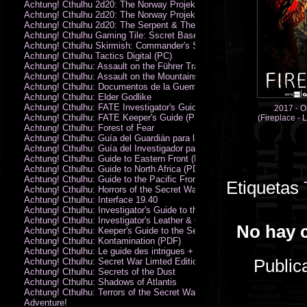
Achtung! Cthulhu 2d20: The Norway Projekt
Achtung! Cthulhu 2d20: The Norway Projekt (PDF)
Achtung! Cthulhu 2d20: The Serpent & The Sands
Achtung! Cthulhu Gaming Tile: Sscret Base & Icy Ruins
Achtung! Cthulhu Skirmish: Commander's Set
Achtung! Cthulhu Tactics Digital (PC)
Achtung! Cthulhu: Assault on the Führer Train
Achtung! Cthulhu: Assault on the Mountains of Madness
Achtung! Cthulhu: Documentos de la Guerra Secreta
Achtung! Cthulhu: Elder Godlike
Achtung! Cthulhu: FATE Investigator's Guide (PDF)
2017 - O
Achtung! Cthulhu: FATE Keeper's Guide (PDF)
(Fireplace - L
Achtung! Cthulhu: Forest of Fear
Achtung! Cthulhu: Guía del Guardián para la Guerra Secreta
Achtung! Cthulhu: Guía del Investigador para la Guerra Secreta
Achtung! Cthulhu: Guide to Eastern Front (PDF)
Achtung! Cthulhu: Guide to North Africa (PDF)
Achtung! Cthulhu: Guide to the Pacific Front
Etiquetas
Achtung! Cthulhu: Horrors of the Secret War
Achtung! Cthulhu: Interface 19.40
Achtung! Cthulhu: Investigator's Guide to the Secret War
Achtung! Cthulhu: Investigator's Leather & Canvas Bag
No hay 
Achtung! Cthulhu: Keeper's Guide to the Secret War
Achtung! Cthulhu: Kontamination (PDF)
Achtung! Cthulhu: Le guide des intrigues + ecran
Public
Achtung! Cthulhu: Secret War Limted Edition Book
Achtung! Cthulhu: Secrets of the Dust
Achtung! Cthulhu: Shadows of Atlantis
Achtung! Cthulhu: Terrors of the Secret War
Adventure!