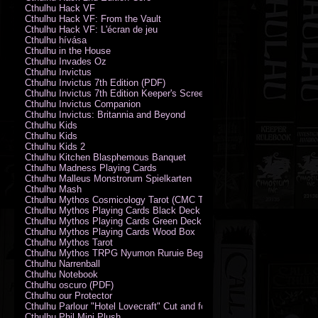
Cthulhu Hack VF
Cthulhu Hack VF: From the Vault
Cthulhu Hack VF: L'écran de jeu
Cthulhu hívása
Cthulhu in the House
Cthulhu Invades Oz
Cthulhu Invictus
Cthulhu Invictus 7th Edition (PDF)
Cthulhu Invictus 7th Edition Keeper's Screen
Cthulhu Invictus Companion
Cthulhu Invictus: Britannia and Beyond
Cthulhu Kids
Cthulhu Kids
Cthulhu Kids 2
Cthulhu Kitchen Blasphemous Banquet
Cthulhu Madness Playing Cards
Cthulhu Malleus Monstrorum Spielkarten
Cthulhu Mash
Cthulhu Mythos Cosmicology Tarot (CMC Tarot - Old Whispers)
Cthulhu Mythos Playing Cards Black Deck
Cthulhu Mythos Playing Cards Green Deck
Cthulhu Mythos Playing Cards Wood Box
Cthulhu Mythos Tarot
Cthulhu Mythos TRPG Nyumon Ruruie Beginners
Cthulhu Narrenball
Cthulhu Notebook
Cthulhu oscuro (PDF)
Cthulhu our Protector
Cthulhu Parlour "Hotel Lovecraft" Cut and fold Game-Cards
Cthulhu Phil Mini Plush