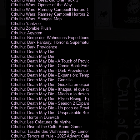
Cthulhu Wars: Great Old One Pack 3
Cthulhu Wars: Opener of the Way
Cthulhu Wars: Ramsey Campbell Horrors 1
Cthulhu Wars: Ramsey Campbell Horrors 2
Cthulhu Wars: Shaggai Map
Cthulhu Yahtzee
Cthulhu Zombie Plush
Cthulhu: Ägypten
Cthulhu: Berge des Wahnsinns Expeditionspack
Cthulhu: Dark Fantasy, Horror & Supernatural Movies
Cthulhu: Dark Providence
Cthulhu: Death May Die
Cthulhu: Death May Die
Cthulhu: Death May Die - A Touch of Providence
Cthulhu: Death May Die - Comic Book Extras vol. 2
Cthulhu: Death May Die - Dark Providence Investigators
Cthulhu: Death May Die - Expansión: Temporada 2
Cthulhu: Death May Die - Godzilla
Cthulhu: Death May Die - Godzilla en español
Cthulhu: Death May Die - Ithaqua, el que camina en el viento
Cthulhu: Death May Die - Miedo a lo desconocido
Cthulhu: Death May Die - R'lyeh Rising - Epic Episode
Cthulhu: Death May Die - Season 2 Expansion
Cthulhu: Death May Die - Un poco de Providence
Cthulhu: Death May Die - Unspeakable Box
Cthulhu: Horror in Dunwich
Cthulhu: Les Créatures du Mythe
Cthulhu: Rise of the Cults Board Game
Cthulhu: Tasche des Wahnsinns (by Lemonfish)
Cthulhu: Terrors of Yule - 2025 Advent Calendar