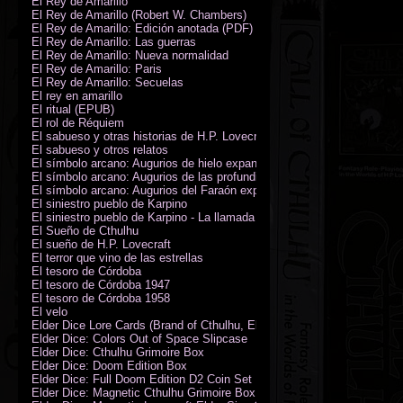
El Rey de Amarillo
El Rey de Amarillo (Robert W. Chambers)
El Rey de Amarillo: Edición anotada (PDF)
El Rey de Amarillo: Las guerras
El Rey de Amarillo: Nueva normalidad
El Rey de Amarillo: Paris
El Rey de Amarillo: Secuelas
El rey en amarillo
El ritual (EPUB)
El rol de Réquiem
El sabueso y otras historias de H.P. Lovecraft
El sabueso y otros relatos
El símbolo arcano: Augurios de hielo expansión
El símbolo arcano: Augurios de las profundidades expansión
El símbolo arcano: Augurios del Faraón expansión
El siniestro pueblo de Karpino
El siniestro pueblo de Karpino - La llamada de Cthulhu
El Sueño de Cthulhu
El sueño de H.P. Lovecraft
El terror que vino de las estrellas
El tesoro de Córdoba
El tesoro de Córdoba 1947
El tesoro de Córdoba 1958
El velo
Elder Dice Lore Cards (Brand of Cthulhu, Elder Sign, Astral Elder Sign)
Elder Dice: Colors Out of Space Slipcase
Elder Dice: Cthulhu Grimoire Box
Elder Dice: Doom Edition Box
Elder Dice: Full Doom Edition D2 Coin Set
Elder Dice: Magnetic Cthulhu Grimoire Box