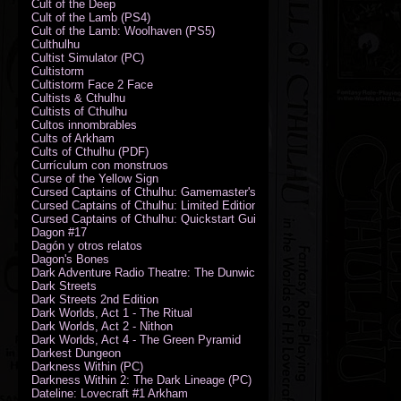
Cult of the Deep
Cult of the Lamb (PS4)
Cult of the Lamb: Woolhaven (PS5)
Culthulhu
Cultist Simulator (PC)
Cultistorm
Cultistorm Face 2 Face
Cultists & Cthulhu
Cultists of Cthulhu
Cultos innombrables
Cults of Arkham
Cults of Cthulhu (PDF)
Currículum con monstruos
Curse of the Yellow Sign
Cursed Captains of Cthulhu: Gamemaster's Toolkit & Dice
Cursed Captains of Cthulhu: Limited Edition
Cursed Captains of Cthulhu: Quickstart Guide (PDF)
Dagon #17
Dagón y otros relatos
Dagon's Bones
Dark Adventure Radio Theatre: The Dunwich Horror - Audio CD with Pr
Dark Streets
Dark Streets 2nd Edition
Dark Worlds, Act 1 - The Ritual
Dark Worlds, Act 2 - Nithon
Dark Worlds, Act 4 - The Green Pyramid
Darkest Dungeon
Darkness Within (PC)
Darkness Within 2: The Dark Lineage (PC)
Dateline: Lovecraft #1 Arkham