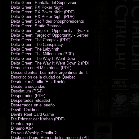
Delta Green: Pantalla del Supervisor
Delta Green: PX Poker Night
Delta Green: PX Poker Night (PDF)
Delta Green: PX Poker Night (PDF)
Delta Green: Set 7 dés phosphorescents
Delta Green: Static Protocol
Delta Green: Target of Opportunity - Byakhee
Delta Green: Target of Opportunity - Serpent Man
Delta Green: The Complex (PDF)
Delta Green: The Conspiracy
Delta Green: The Labyrinth
Delta Green: The Millennium (PDF)
Delta Green: The Way It Went Down
Delta Green: The Way It Went Down 2 (PDF)
Demencia en el Miskatonic (PDF)
Descendientes: Los mitos argentinos de H.P. Lovecraft
Descripción de la ciudad de Quebec
Desde el más allá (Erik Kriek)
Desde la oscuridad
Desolatium (PS4)
Despertados (PDF)
Despertados reloaded
Desterrados en el sueño
Devil's Children
Devil's Reef Card Game
Die Priester der Krahen (PDF)
Dientes rojos
Dinamo #3/4
Do you Worship Cthulhu?
Dockside Dogs (Perros de los muelles) (PDF)