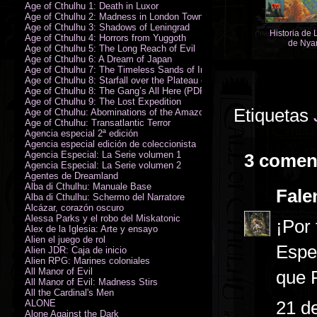
Age of Cthulhu 1: Death in Luxor
Age of Cthulhu 2: Madness in London Town
Age of Cthulhu 3: Shadows of Leningrad
Historia de
Age of Cthulhu 4: Horrors from Yuggoth
de Nyar
Age of Cthulhu 5: The Long Reach of Evil
Age of Cthulhu 6: A Dream of Japan
Age of Cthulhu 7: The Timeless Sands of India
Age of Cthulhu 8: Starfall over the Plateau of Leng
Age of Cthulhu 8: The Gang’s All Here (PDF)
Age of Cthulhu 9: The Lost Expedition
Etiquetas
Age of Cthulhu: Abominations of the Amazon
Age of Cthulhu: Transatlantic Terror
Agencia especial 2ª edición
Agencia especial edición de coleccionista
Agencia Especial: La Serie volumen 1
3 comen
Agencia Especial: La Serie volumen 2
Agentes de Dreamland
Alba di Cthulhu: Manuale Base
Fale
Alba di Cthulhu: Schermo del Narratore
Alcázar, corazón oscuro
Alessa Parks y el robo del Miskatonic
¡Por 
Álex de la Iglesia: Arte y ensayo
Alien el juego de rol
Espe
Alien JDR: Caja de inicio
Alien RPG: Marines coloniales
All Manor of Evil
que R
All Manor of Evil: Madness Stirs
All the Cardinal's Men
21 d
ALONE
Alone Against the Dark