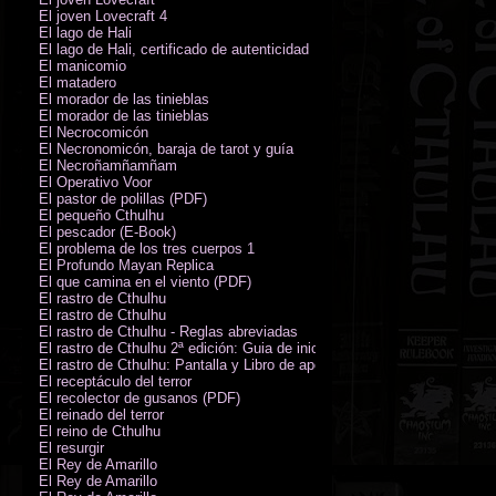
El joven Lovecraft 4
El lago de Hali
El lago de Hali, certificado de autenticidad
El manicomio
El matadero
El morador de las tinieblas
El morador de las tinieblas
El Necrocomicón
El Necronomicón, baraja de tarot y guía
El Necroñamñamñam
El Operativo Voor
El pastor de polillas (PDF)
El pequeño Cthulhu
El pescador (E-Book)
El problema de los tres cuerpos 1
El Profundo Mayan Replica
El que camina en el viento (PDF)
El rastro de Cthulhu
El rastro de Cthulhu
El rastro de Cthulhu - Reglas abreviadas
El rastro de Cthulhu 2ª edición: Guia de inicio (PDF)
El rastro de Cthulhu: Pantalla y Libro de apoyo del Guardián
El receptáculo del terror
El recolector de gusanos (PDF)
El reinado del terror
El reino de Cthulhu
El resurgir
El Rey de Amarillo
El Rey de Amarillo