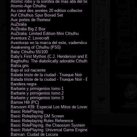
Atomic robo y la sombra de más allá del tiempo
Atomic-Age Cthulhu
Au cœur des années 20 edition collector
Auf Cthulhus Spur Boxed Set
Aux portes de l'horreur
AuZtralia
AuZtralia Big Z Box
AuZtralia: Limited Edition Mini Cthulhu
Aventura Z: Lovecraft
Aventuras en la marca del este, vademécum de campaña
Awakening of Cthulhu (PS5)
Baby Cthulhu 55/100
Baby's First Mythos (C.J. Henderson and Erica Henderson)
Bagthulhu: The diabolically adorable Cthulhu plushie dicebag
Bahía gris
Bajo el sol naciente
Balada triste de la ciudad - Trueque Noir
Balada triste de la ciudad - Trueque Noir - Edición de coleccionista
Bandera negra
Barbarie y primigenios tomo 1
Barbarie y primigenios tomo 2
Barbarie y primigenios tomo 3
Barrow Hill (PC)
Barsoom #39: Especial Los Mitos de Lovecraft
Basic RolePlaying
Basic Roleplaying GM Screen
Basic Roleplaying Rules Reference
Basic RolePlaying, the Chaosium System
Basic RolePlaying: Universal Game Engine (PDF)
Batman: Ciudad de Locura