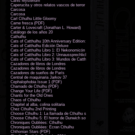
Canis Mysterium
Caperucita y otros relatos vascos de terror (M. Rodríguez)
Carcosa
Carcosa
Carl Cthulhu Little Gloomy
Carne fresca (PDF)
Carter & Lovecraft (Jonathan L. Howard)
Catálogo de los años 20
Cathulhu
Cats of Catthulhu 10th Anniversary Edition: Quick Start Rules
Cats of Catthulhu Edición Deluxe
Cats of Catthulhu Libro 1: El Nekonomicón
Cats of Catthulhu Libro 2: Unnaussprechlichen Katzen
Cats of Catthulhu Libro 3: Mundos de Catthulhu
Cazadores de libros de Londres
Cazadores de libros de Londres
Cazadores de sueños de París
Central de maquinaria Jarkov 37
Cephalophobia Issue 1 (PDF)
Chamado de Cthulhu (PDF)
Change Your Life (PDF)
Chants for the Old Ones
Chaos of Cthulhu
Chapitel al alba, colina solitaria
Chez Cthulhu 2nd Printing
Choose Cthulhu 1: La llamada de Cthulhu softcover
Choose Cthulhu 5: El horror de Dunwich softcover
Chroniques Oubliées: Cthulhu
Chroniques Oubliées: Écran Cthulhu
Chthonian Stars (PDF)