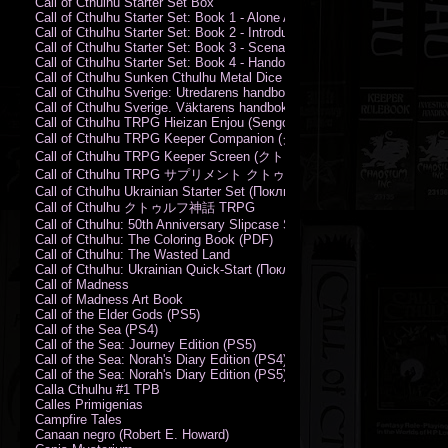
Call of Cthulhu Starter Set Box
Call of Cthulhu Starter Set: Book 1 - Alone Against the Flames
Call of Cthulhu Starter Set: Book 2 - Introductory Rules
Call of Cthulhu Starter Set: Book 3 - Scenarios
Call of Cthulhu Starter Set: Book 4 - Handouts
Call of Cthulhu Sunken Cthulhu Metal Dice Set
Call of Cthulhu Sverige: Utredarens handbok (PDF)
Call of Cthulhu Sverige. Väktarens handbok
Call of Cthulhu TRPG Hieizan Enjou (Sengoku Period)
Call of Cthulhu TRPG Keeper Companion (クトゥルフ神話TRPG
Call of Cthulhu TRPG Keeper Screen (クトゥルフ神話TRPG キ
Call of Cthulhu TRPG サプリメント クトゥルフ2015
Call of Cthulhu Ukrainian Starter Set (Поклик Ктулху. Базовий набір)
Call of Cthulhu クトゥルフ神話 TRPG
Call of Cthulhu: 50th Anniversary Slipcase Set
Call of Cthulhu: The Coloring Book (PDF)
Call of Cthulhu: The Wasted Land
Call of Cthulhu: Ukrainian Quick-Start (Поклик Ктулху. Швидкий старт
Call of Madness
Call of Madness Art Book
Call of the Elder Gods (PS5)
Call of the Sea (PS4)
Call of the Sea: Journey Edition (PS5)
Call of the Sea: Norah's Diary Edition (PS4)
Call of the Sea: Norah's Diary Edition (PS5)
Calla Cthulhu #1 TPB
Calles Primigenias
Campfire Tales
Canaan negro (Robert E. Howard)