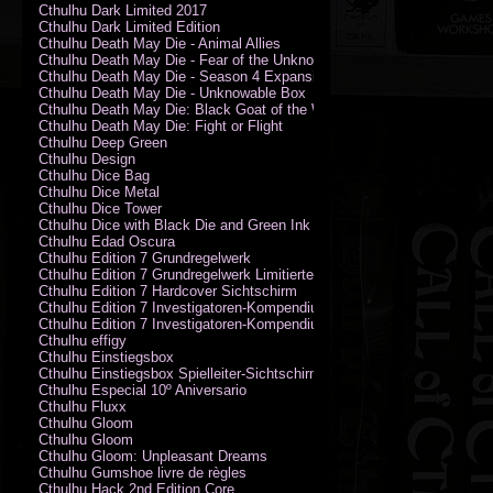
Cthulhu Dark Limited 2017
Cthulhu Dark Limited Edition
Cthulhu Death May Die - Animal Allies
Cthulhu Death May Die - Fear of the Unknown
Cthulhu Death May Die - Season 4 Expansion
Cthulhu Death May Die - Unknowable Box
Cthulhu Death May Die: Black Goat of the Woods
Cthulhu Death May Die: Fight or Flight
Cthulhu Deep Green
Cthulhu Design
Cthulhu Dice Bag
Cthulhu Dice Metal
Cthulhu Dice Tower
Cthulhu Dice with Black Die and Green Ink
Cthulhu Edad Oscura
Cthulhu Edition 7 Grundregelwerk
Cthulhu Edition 7 Grundregelwerk Limitierte Edition
Cthulhu Edition 7 Hardcover Sichtschirm
Cthulhu Edition 7 Investigatoren-Kompendium
Cthulhu Edition 7 Investigatoren-Kompendium Limitierte Edition
Cthulhu effigy
Cthulhu Einstiegsbox
Cthulhu Einstiegsbox Spielleiter-Sichtschirm
Cthulhu Especial 10º Aniversario
Cthulhu Fluxx
Cthulhu Gloom
Cthulhu Gloom
Cthulhu Gloom: Unpleasant Dreams
Cthulhu Gumshoe livre de règles
Cthulhu Hack 2nd Edition Core