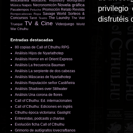
Miscelánea
Miskatonic Repository
Monográfico
Novela gráfica
Necronomicón
Música
Naipes
privilegi
Promoción
Relato
Revista
Pasatiempos
Peluche
Savage World
Sorteos &
Rompecabezas
Ropa
disfrutéis
Concursos
The Laundry
Tarot
The Void
Teatro
TV & Cine
Videojuego
Trueque
World
War Cthulhu
Entradas destacadas
80 copias de Call of Cthulhu RPG
Análisis Hijos de Nyarlathotep
Análisis Horror en el Orient Express
Análisis La frecuencia Bauman
Análisis La serpiente de dos cabezas
Análisis Máscaras de Nyarlathotep
Análisis Reputación señor Castiñeira
Análisis Shadows over Stillwater
Análisis Una corona de flores
Call of Cthulhu: Ed. internacionales
Call of Cthulhu: Ediciones en inglés
Cthulhu época victoriana: Gaslight
Entrevistas, podcasts y charlas
Evolución ficha Call of Cthulhu
Grimorio de autógrafos lovecraftianos