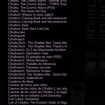
Cthulhu: The Cosmic Abyss - Artbook (PDF)
Cthulhu: The Cosmic Abyss - TTRPG Scenario - Arkham Horror (PDF)
Cthulhu: The Cosmic Abyss (PS5)
Cthulhu: The Great Old One
Cthulhu!!! (Hastur la vista, baby!)
Cthulhu's Coloring Book and Necronomicon of Sunny Day Doings
Cthulhu's Coloring Book and Necronomicon of Sunny Day Doings New 
Cthulhu's Vault
Cthulhu's Vault Tarot Card Set
Cthulhucake
Cthulhupunk
Cthulhutech
CthulhuTech - The Shadow War: Game Master's Guide (PDF)
CthulhuTech - The Shadow War: Player's Handbook (PDF)
Cthulhutech: 51.2 the Manchurian Incident (PDF)
Cthulhutech: Damnation View
Cthulhutech: El portador de hielo (PDF)
Cthulhutech: Mortal Remains
Cthulhutech: Pantalla de referencia
Cthulhutech: Pasiones oscuras
Cthulhutech: Reference Screen
CthulhuTech: The Shadow War - Quick-Start Rules (PDF)
Cthulhutech: Vademécum
Cuaderno de ideas
Cuentos de horror para niños
Cuentos de los mitos de Cthulhu 1, los orígenes
Cuentos de los mitos de Cthulhu 2, el legado
Cuentos de un soñador (Lord Dunsany)
Cult Cuties: Ouroboros
Cult of Cthulhu: The Esoteric Order of Dagon Vol.1: Book One