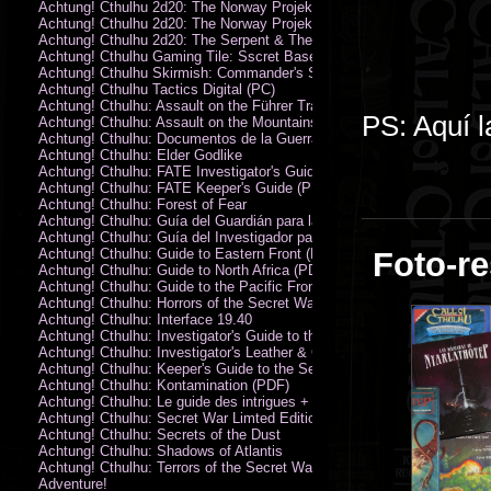
Achtung! Cthulhu 2d20: The Norway Projekt
Achtung! Cthulhu 2d20: The Norway Projekt (PDF)
Achtung! Cthulhu 2d20: The Serpent & The Sands
Achtung! Cthulhu Gaming Tile: Sscret Base & Icy Ruins
Achtung! Cthulhu Skirmish: Commander's Set
Achtung! Cthulhu Tactics Digital (PC)
Achtung! Cthulhu: Assault on the Führer Train
PS: Aquí l
Achtung! Cthulhu: Assault on the Mountains of Madness
Achtung! Cthulhu: Documentos de la Guerra Secreta
Achtung! Cthulhu: Elder Godlike
Achtung! Cthulhu: FATE Investigator's Guide (PDF)
Achtung! Cthulhu: FATE Keeper's Guide (PDF)
Achtung! Cthulhu: Forest of Fear
Achtung! Cthulhu: Guía del Guardián para la Guerra Secreta
Achtung! Cthulhu: Guía del Investigador para la Guerra Secreta
Achtung! Cthulhu: Guide to Eastern Front (PDF)
Foto-re
Achtung! Cthulhu: Guide to North Africa (PDF)
Achtung! Cthulhu: Guide to the Pacific Front
Achtung! Cthulhu: Horrors of the Secret War
Achtung! Cthulhu: Interface 19.40
Achtung! Cthulhu: Investigator's Guide to the Secret War
Achtung! Cthulhu: Investigator's Leather & Canvas Bag
Achtung! Cthulhu: Keeper's Guide to the Secret War
Achtung! Cthulhu: Kontamination (PDF)
Achtung! Cthulhu: Le guide des intrigues + ecran
Achtung! Cthulhu: Secret War Limted Edition Book
Achtung! Cthulhu: Secrets of the Dust
Achtung! Cthulhu: Shadows of Atlantis
Achtung! Cthulhu: Terrors of the Secret War
Adventure!