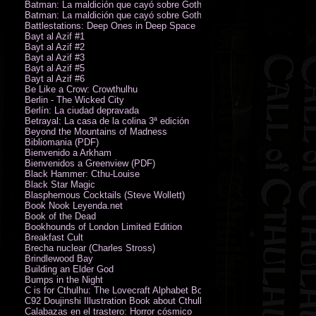
Batman: La maldición que cayó sobre Gotham
Batman: La maldición que cayó sobre Gotham
Battlestations: Deep Ones in Deep Space
Bayt al Azif #1
Bayt al Azif #2
Bayt al Azif #3
Bayt al Azif #5
Bayt al Azif #6
Be Like a Crow: Crowthulhu
Berlin - The Wicked City
Berlín: La ciudad depravada
Betrayal: La casa de la colina 3ª edición
Beyond the Mountains of Madness
Bibliomania (PDF)
Bienvenido a Arkham
Bienvenidos a Greenview (PDF)
Black Hammer: Cthu-Louise
Black Star Magic
Blasphemous Cocktails (Steve Wollett)
Book Nook Leyenda.net
Book of the Dead
Bookhounds of London Limited Edition
Breakfast Cult
Brecha nuclear (Charles Stross)
Brindlewood Bay
Building an Elder God
Bumps in the Night
C is for Cthulhu: The Lovecraft Alphabet Board Book
C92 Doujinshi Illustration Book about Cthulhu Mythos
Calabazas en el trastero: Horror cósmico