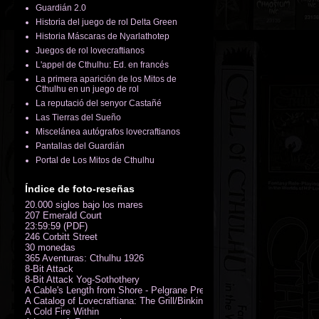
Guardián 2.0
Historia del juego de rol Delta Green
Historia Máscaras de Nyarlathotep
Juegos de rol lovecraftianos
L'appel de Cthulhu: Ed. en francés
La primera aparición de los Mitos de
Cthulhu en un juego de rol
La reputació del senyor Castañé
Las Tierras del Sueño
Miscelánea autógrafos lovecraftianos
Pantallas del Guardián
Portal de Los Mitos de Cthulhu
Índice de foto-reseñas
20.000 siglos bajo los mares
207 Emerald Court
23:59:59 (PDF)
246 Corbitt Street
30 monedas
365 Aventuras: Cthulhu 1926
8-Bit Attack
8-Bit Attack Yog-Sothothery
A Cable's Length from Shore - Pelgrane Press' FreeRPG 2018 (PDF)
A Catalog of Lovecraftiana: The Grill/Binkin Collection
A Cold Fire Within