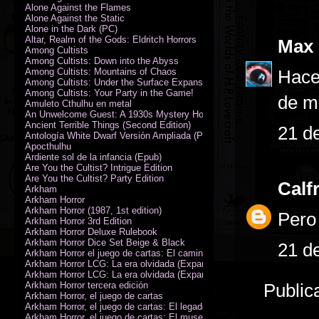
Alone Against the Flames
Alone Against the Static
Alone in the Dark (PC)
Altar, Realm of the Gods: Eldritch Horrors
Max
Among Cultists
Among Cultists: Down into the Abyss
Among Cultists: Mountains of Chaos
Hace
Among Cultists: Under the Surface Expansion
Among Cultists: Your Party in the Game!
de 
Amuleto Cthulhu en metal
An Unwelcome Guest: A 1930s Mystery Horror Adventure RPG
Ancient Terrible Things (Second Edition)
21 d
Antología White Dwarf Versión Ampliada (PDF)
Apocthulhu
Ardiente sol de la infancia (Epub)
Are You the Cultist? Intrigue Edition
Are You the Cultist? Party Edition
Calf
Arkham
Arkham Horror
Arkham Horror (1987, 1st edition)
Pero 
Arkham Horror 3rd Edition
Arkham Horror Deluxe Rulebook
Arkham Horror Dice Set Beige & Black
21 d
Arkham Horror el juego de cartas: El camino a Carcosa - Exp. campañ
Arkham Horror LCG: La era olvidada (Expansión de campaña)
Arkham Horror LCG: La era olvidada (Expansión de investigadores)
Arkham Horror tercera edición
Public
Arkham Horror, el juego de cartas
Arkham Horror, el juego de cartas: El legado de Dunwich expansión
Arkham Horror, el juego de cartas: El museo Miskatonic