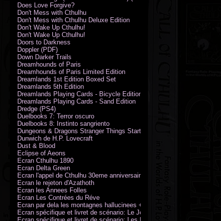
Does Love Forgive?
Don't Mess with Cthulhu
Don't Mess with Cthulhu Deluxe Edition
Don't Wake Up Cthulhu!
Don't Wake Up Cthulhu!
Doors to Darkness
Doppler (PDF)
Down Darker Trails
Dreamhounds of Paris
Dreamhounds of Paris Limited Edition
Dreamlands 1st Edition Boxed Set
Dreamlands 5th Edition
Dreamlands Playing Cards - Bicycle Edition
Dreamlands Playing Cards - Sand Edition
Dredge (PS4)
Duelbooks 7: Terror oscuro
Duelbooks 8: Instinto sangriento
Dungeons & Dragons Stranger Things Starter Set
Dunwich de H.P. Lovecraft
Dust & Blood
Eclipse of Aeons
Ecran Cthulhu 1890
Ecran Delta Green
Ecran l'appel de Cthulhu 30eme anniversaire
Ecran le rejeton d'Azathoth
Ecran les Annees Folles
Ecran Les Contrées du Réve
Ecran par dela les montagnes hallucinees + kit d'expedition
Ecran spécifique et livret de scénario: Le Jour de la Bête
Ecran spécifique et livret de scénario: Les Masques de Nyarlathotep