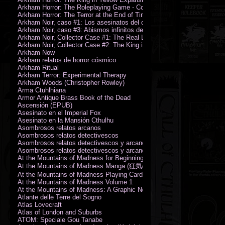
Arkham Horror: The Roleplaying Game - Core Rulebook (PDF)
Arkham Horror: The Terror at the End of Time
Arkham Noir, caso #1: Los asesinatos del culto de la bruja
Arkham Noir, caso #3: Abismos infinitos de oscuridad
Arkham Noir, Collector Case #1: The Real Leeds
Arkham Noir, Collector Case #2: The King in Yellow
Arkham Now
Arkham relatos de horror cósmico
Arkham Ritual
Arkham Terror: Experimental Therapy
Arkham Woods (Christopher Rowley)
Arma Ctuhlhiana
Armor Antique Brass Book of the Dead
Ascensión (EPUB)
Asesinato en el Imperial Fox
Asesinato en la Mansión Cthulhu
Asombrosos relatos arcanos
Asombrosos relatos detectivescos
Asombrosos relatos detectivescos y arcanos
Asombrosos relatos detectivescos y arcanos
At the Mountains of Madness for Beginning Readers
At the Mountains of Madness Manga (狂気の山脈)
At the Mountains of Madness Playing Cards
At the Mountains of Madness Volume 1
At the Mountains of Madness: A Graphic Novel
Atlante delle Terre del Sogno
Atlas Lovecraft
Atlas of London and Suburbs
ATOM: Speciale Gou Tanabe