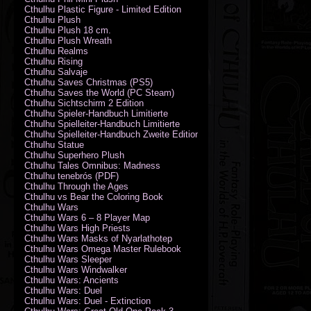
Cthulhu Plastic Figure - Limited Edition
Cthulhu Plush
Cthulhu Plush 18 cm.
Cthulhu Plush Wreath
Cthulhu Realms
Cthulhu Rising
Cthulhu Salvaje
Cthulhu Saves Christmas (PS5)
Cthulhu Saves the World (PC Steam)
Cthulhu Sichtschirm 2 Edition
Cthulhu Spieler-Handbuch Limitierte
Cthulhu Spielleiter-Handbuch Limitierte
Cthulhu Spielleiter-Handbuch Zweite Edition
Cthulhu Statue
Cthulhu Superhero Plush
Cthulhu Tales Omnibus: Madness
Cthulhu tenebrós (PDF)
Cthulhu Through the Ages
Cthulhu vs Bear the Coloring Book
Cthulhu Wars
Cthulhu Wars 6 – 8 Player Map
Cthulhu Wars High Priests
Cthulhu Wars Masks of Nyarlathotep
Cthulhu Wars Omega Master Rulebook
Cthulhu Wars Sleeper
Cthulhu Wars Windwalker
Cthulhu Wars: Ancients
Cthulhu Wars: Duel
Cthulhu Wars: Duel - Extinction