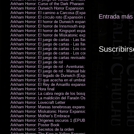
Arkham Horror: Curse of the Dark Pharaon Expansion
Arkham Horror: Dunwich Horror Expansion
Arkham Horror: El camino a Carcosa (Expansión de investigadores)
Entrada más 
Arkham Horror: El círculo roto (Expansión de investigadores)
Arkham Horror: El horror de Dunwich expansión
Arkham Horror: El horror de Innsmouth expansión
Arkham Horror: El horror de Kingsport expansión
Arkham Horror: El horror de Miskatonic expansión
Arkham Horror: El juego de cartas - Las llaves escarlata - Campaña
Arkham Horror: El juego de cartas - Las llaves escarlata - Investigador
Suscribirs
Arkham Horror: El juego de cartas - Los confines de la tierra - Campañ
Arkham Horror: El juego de cartas - Los confines de la tierra - Investig
Arkham Horror: El juego de cartas revisado
Arkham Horror: El juego de rol
Arkham Horror: El juego de rol - Aventuras: Misterios de Arkham
Arkham Horror: El juego de rol - Manual básico
Arkham Horror: El legado de Dunwich (Expansión de investigadores)
Arkham Horror: El que acecha en el umbral expansión
Arkham Horror: El Rey de Amarillo expansión
Arkham Horror: Hora final
Arkham Horror: La cabra negra de los bosques expansión
Arkham Horror: La maldición del Faraón Oscuro expansión (revisada)
Arkham Horror: Lovecraft Letter
Arkham Horror: Mareas tenebrosas expansión
Arkham Horror: Miskatonic Horror Expansion
Arkham Horror: Mother’s Embrace
Arkham Horror: Orígenes oscuros 1 (EPUB)
Arkham Horror: Poster Book
Arkham Horror: Secretos de la orden
Arkham Horror: The King in Yellow Expansion