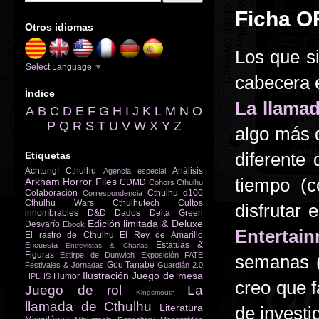
Ficha O
Otros idiomas
Los que si
Select Language
▼
cabecera
Índice
La llama
A
B
C
D
E
F
G
H
I
J
K
L
M
N
O
P
Q
R
S
T
U
V
W
X
Y
Z
algo más 
diferente
Etiquetas
Achtung! Cthulhu
Análisis
Agencia especial
tiempo (
Arkham Horror Files
CDMD
Cohors Cthulhu
Colaboración
Cthulhu d100
Correspondencia
Cthulhu Wars
Cthulhutech
Cultos
disfrutar
innombrables
D&D
Dados
Delta Green
Edición limitada & Deluxe
Desvarío
Ebook
Entertai
El rastro de Cthulhu
El Rey de Amarillo
Estatuas &
Encuesta
Entrevistas & Charlas
Figuras
Estirpe de Dunwich
Exposición
FATE
semanas (
Gou Tanabe
Festivales & Jornadas
Guardián 2.0
Ilustración
Juego de mesa
Humor
HPLHS
creo que f
Juego de rol
La
Kingsmouth
llamada de Cthulhu
Literatura
de invest