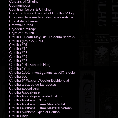
Corsairs of Cthulhu
Cosmophobia
Counting, Colors & Cthulhu
Crate Exclusive The Call of Cthulhu 6" Figure von Austin James
Criaturas de leyenda - Talismanes míticos: Símbolo arcano
Cristal de bohemia
Cromwell Stone
Cryogenic Mirage
Crypt of Cthulhu
Cthulhu - Death May Die: La cabra negra de los bosques
Cthulhu (Ктулху) (PDF)
Cthulhu #01
Cthulhu #10
Cthulhu #23
Cthulhu #27
Cthulhu #28
Cthulhu 101 (Kenneth Hite)
Cthulhu 17 cm.
Cthulhu 1890: Investigations au XIX Siecle
Cthulhu 500
Cthulhu 6" Wacky Wobbler Bobblehead
Cthulhu a través de las épocas
Cthulhu apocalipsis
Cthulhu Apocalypse
Cthulhu Apocalypse Limited Edition
Cthulhu Awakens (PDF)
Cthulhu Awakens Game Master's Kit
Cthulhu Awakens Game Master's Screen
Cthulhu Awakens Special Edition
Cthulhu Bay