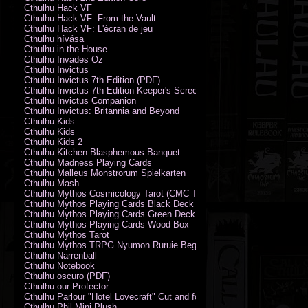
Cthulhu Hack VF
Cthulhu Hack VF: From the Vault
Cthulhu Hack VF: L'écran de jeu
Cthulhu hívása
Cthulhu in the House
Cthulhu Invades Oz
Cthulhu Invictus
Cthulhu Invictus 7th Edition (PDF)
Cthulhu Invictus 7th Edition Keeper's Screen
Cthulhu Invictus Companion
Cthulhu Invictus: Britannia and Beyond
Cthulhu Kids
Cthulhu Kids
Cthulhu Kids 2
Cthulhu Kitchen Blasphemous Banquet
Cthulhu Madness Playing Cards
Cthulhu Malleus Monstrorum Spielkarten
Cthulhu Mash
Cthulhu Mythos Cosmicology Tarot (CMC Tarot - Old Whispers)
Cthulhu Mythos Playing Cards Black Deck
Cthulhu Mythos Playing Cards Green Deck
Cthulhu Mythos Playing Cards Wood Box
Cthulhu Mythos Tarot
Cthulhu Mythos TRPG Nyumon Ruruie Beginners
Cthulhu Narrenball
Cthulhu Notebook
Cthulhu oscuro (PDF)
Cthulhu our Protector
Cthulhu Parlour "Hotel Lovecraft" Cut and fold Game-Cards
Cthulhu Phil Mini Plush