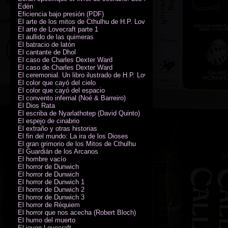
Edén
Eficiencia bajo presión (PDF)
El arte de los mitos de Cthulhu de H.P. Lovecraft
El arte de Lovecraft parte 1
El aullido de las quimeras
El batracio de latón
El cantante de Dhol
El caso de Charles Dexter Ward
El caso de Charles Dexter Ward
El ceremonial. Un libro ilustrado de H.P. Lovecraft
El color que cayó del cielo
El color que cayó del espacio
El convento infernal (Noé & Barreiro)
El Dios Rata
El escriba de Nyarlathotep (David Quinto)
El espejo de cinabrio
El extraño y otras historias
El fin del mundo: La ira de los Dioses
El gran grimorio de los Mitos de Cthulhu
El Guardián de los Arcanos
El hombre vacío
El horror de Dunwich
El horror de Dunwich
El horror de Dunwich 1
El horror de Dunwich 2
El horror de Dunwich 3
El horror de Réquiem
El horror que nos acecha (Robert Bloch)
El humo del muerto
El joven Lovecraft