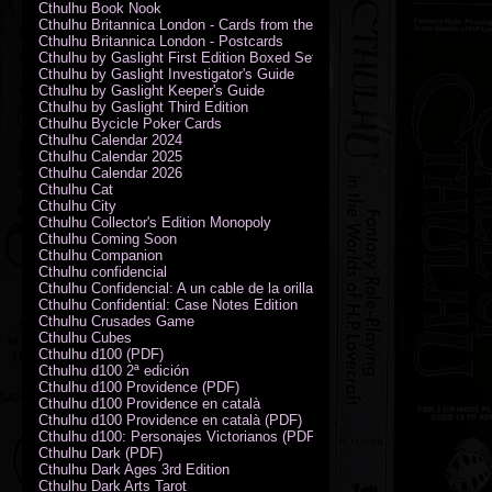
Cthulhu Book Nook
Cthulhu Britannica London - Cards from the Smoke
Cthulhu Britannica London - Postcards
Cthulhu by Gaslight First Edition Boxed Set
Cthulhu by Gaslight Investigator's Guide
Cthulhu by Gaslight Keeper's Guide
Cthulhu by Gaslight Third Edition
Cthulhu Bycicle Poker Cards
Cthulhu Calendar 2024
Cthulhu Calendar 2025
Cthulhu Calendar 2026
Cthulhu Cat
Cthulhu City
Cthulhu Collector's Edition Monopoly
Cthulhu Coming Soon
Cthulhu Companion
Cthulhu confidencial
Cthulhu Confidencial: A un cable de la orilla (PDF)
Cthulhu Confidential: Case Notes Edition
Cthulhu Crusades Game
Cthulhu Cubes
Cthulhu d100 (PDF)
Cthulhu d100 2ª edición
Cthulhu d100 Providence (PDF)
Cthulhu d100 Providence en català
Cthulhu d100 Providence en català (PDF)
Cthulhu d100: Personajes Victorianos (PDF)
Cthulhu Dark (PDF)
Cthulhu Dark Ages 3rd Edition
Cthulhu Dark Arts Tarot