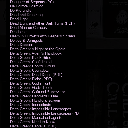
Daughter of Serpents (PC)
De Horrore Cosmico
De Profundis
Dead and Dreaming
Dead Light
Dead Light and other Dark Turns (PDF)
Dead Man on Campus
Deadbeats
Death in Dunwich with Keeper's Screen
Deities & Demigods
Delta Dossier
Delta Green: A Night at the Opera
Delta Green: Agent's Handbook
Delta Green: Black Sites
Delta Green: Confidencial
Delta Green: Control Group
Delta Green: Countdown
Delta Green: Dead Drops (PDF)
Delta Green: Ficha (PDF)
Delta Green: God's Hunt
Delta Green: God's Teeth
Delta Green: Guía del Supervisor
Delta Green: Handler's Guide
Delta Green: Handler's Screen
Delta Green: Iconoclasts
Delta Green: Impossible Landscapes
Delta Green: Impossible Landscapes (PDF - Espiral)
Delta Green: Manual del agente
Delta Green: Need to Know
Delta Green: Pantalla (PDF)