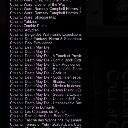
Cthulhu Wars: Great Old One Pack 3
Cthulhu Wars: Opener of the Way
Cthulhu Wars: Ramsey Campbell Horrors 1
Cthulhu Wars: Ramsey Campbell Horrors 2
Cthulhu Wars: Shaggai Map
Cthulhu Yahtzee
Cthulhu Zombie Plush
Cthulhu: Ägypten
Cthulhu: Berge des Wahnsinns Expeditionspack
Cthulhu: Dark Fantasy, Horror & Supernatural Movies
Cthulhu: Dark Providence
Cthulhu: Death May Die
Cthulhu: Death May Die
Cthulhu: Death May Die - A Touch of Providence
Cthulhu: Death May Die - Comic Book Extras vol. 2
Cthulhu: Death May Die - Dark Providence Investigators
Cthulhu: Death May Die - Expansión: Temporada 2
Cthulhu: Death May Die - Godzilla
Cthulhu: Death May Die - Godzilla en español
Cthulhu: Death May Die - Ithaqua, el que camina en el viento
Cthulhu: Death May Die - Miedo a lo desconocido
Cthulhu: Death May Die - R'lyeh Rising - Epic Episode
Cthulhu: Death May Die - Season 2 Expansion
Cthulhu: Death May Die - Un poco de Providence
Cthulhu: Death May Die - Unspeakable Box
Cthulhu: Horror in Dunwich
Cthulhu: Les Créatures du Mythe
Cthulhu: Rise of the Cults Board Game
Cthulhu: Tasche des Wahnsinns (by Lemonfish)
Cthulhu: Terrors of Yule - 2025 Advent Calendar