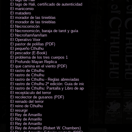
El lago de Hali, certificado de autenticidad
El manicomio
El matadero
El morador de las tinieblas
El morador de las tinieblas
El Necrocomicón
El Necronomicón, baraja de tarot y guía
El Necroñamñamñam
El Operativo Voor
El pastor de polillas (PDF)
El pequeño Cthulhu
El pescador (E-Book)
El problema de los tres cuerpos 1
El Profundo Mayan Replica
El que camina en el viento (PDF)
El rastro de Cthulhu
El rastro de Cthulhu
El rastro de Cthulhu - Reglas abreviadas
El rastro de Cthulhu 2ª edición: Guia de inicio (PDF)
El rastro de Cthulhu: Pantalla y Libro de apoyo del Guardián
El receptáculo del terror
El recolector de gusanos (PDF)
El reinado del terror
El reino de Cthulhu
El resurgir
El Rey de Amarillo
El Rey de Amarillo
El Rey de Amarillo
El Rey de Amarillo (Robert W. Chambers)