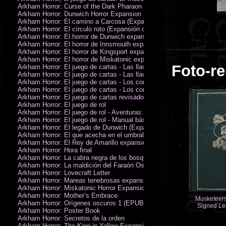
Arkham Horror: Curse of the Dark Pharaon Expansion
Arkham Horror: Dunwich Horror Expansion
Arkham Horror: El camino a Carcosa (Expansión de investigadores)
Arkham Horror: El círculo roto (Expansión de investigadores)
Arkham Horror: El horror de Dunwich expansión
Arkham Horror: El horror de Innsmouth expansión
Arkham Horror: El horror de Kingsport expansión
Arkham Horror: El horror de Miskatonic expansión
Foto-re
Arkham Horror: El juego de cartas - Las llaves escarlata - Campaña
Arkham Horror: El juego de cartas - Las llaves escarlata - Investigador
Arkham Horror: El juego de cartas - Los confines de la tierra - Campañ
Arkham Horror: El juego de cartas - Los confines de la tierra - Investig
Arkham Horror: El juego de cartas revisado
Arkham Horror: El juego de rol
Arkham Horror: El juego de rol - Aventuras: Misterios de Arkham
Arkham Horror: El juego de rol - Manual básico
Arkham Horror: El legado de Dunwich (Expansión de investigadores)
Arkham Horror: El que acecha en el umbral expansión
Arkham Horror: El Rey de Amarillo expansión
Arkham Horror: Hora final
Arkham Horror: La cabra negra de los bosques expansión
Arkham Horror: La maldición del Faraón Oscuro expansión (revisada)
Arkham Horror: Lovecraft Letter
Arkham Horror: Mareas tenebrosas expansión
Arkham Horror: Miskatonic Horror Expansion
Arkham Horror: Mother’s Embrace
Musketeers
Arkham Horror: Orígenes oscuros 1 (EPUB)
Signed Le
Arkham Horror: Poster Book
Limited
Arkham Horror: Secretos de la orden
Arkham Horror: The King in Yellow Expansion