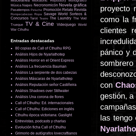
Miscelánea
Miskatonic Repository
Monográfico
Novela gráfica
Necronomicón
Música
Naipes
proyecto 
Promoción
Relato
Revista
Pasatiempos
Peluche
Savage World
Sorteos &
Rompecabezas
Ropa
como la f
Concursos
The Laundry
Tarot
The Void
Teatro
TV & Cine
Videojuego
Trueque
World
clientes 
War Cthulhu
increduli
Entradas destacadas
80 copias de Call of Cthulhu RPG
pánico y 
Análisis Hijos de Nyarlathotep
Análisis Horror en el Orient Express
sombrero 
Análisis La frecuencia Bauman
desconozc
Análisis La serpiente de dos cabezas
Análisis Máscaras de Nyarlathotep
con
Chao
Análisis Reputación señor Castiñeira
Análisis Shadows over Stillwater
gestión, a
Análisis Una corona de flores
Call of Cthulhu: Ed. internacionales
campañas,
Call of Cthulhu: Ediciones en inglés
Cthulhu época victoriana: Gaslight
las tengo
Entrevistas, podcasts y charlas
Nyarlath
Evolución ficha Call of Cthulhu
Grimorio de autógrafos lovecraftianos