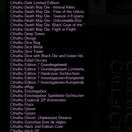
Cthulhu Dark Limited Edition
Cthulhu Death May Die - Animal Allies
Cthulhu Death May Die - Fear of the Unknown
Cthulhu Death May Die - Season 4 Expansion
Cthulhu Death May Die - Unknowable Box
Cthulhu Death May Die: Black Goat of the Woods
Cthulhu Death May Die: Fight or Flight
Cthulhu Deep Green
Cthulhu Design
Cthulhu Dice Bag
Cthulhu Dice Metal
Cthulhu Dice Tower
Cthulhu Dice with Black Die and Green Ink
Cthulhu Edad Oscura
Cthulhu Edition 7 Grundregelwerk
Cthulhu Edition 7 Grundregelwerk Limitierte Edition
Cthulhu Edition 7 Hardcover Sichtschirm
Cthulhu Edition 7 Investigatoren-Kompendium
Cthulhu Edition 7 Investigatoren-Kompendium Limitierte Edition
Cthulhu effigy
Cthulhu Einstiegsbox
Cthulhu Einstiegsbox Spielleiter-Sichtschirm
Cthulhu Especial 10º Aniversario
Cthulhu Fluxx
Cthulhu Gloom
Cthulhu Gloom
Cthulhu Gloom: Unpleasant Dreams
Cthulhu Gumshoe livre de règles
Cthulhu Hack 2nd Edition Core
Cthulhu Hack VF