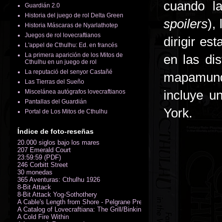
cuando l
Guardián 2.0
Historia del juego de rol Delta Green
spoilers
),
Historia Máscaras de Nyarlathotep
Juegos de rol lovecraftianos
dirigir e
L'appel de Cthulhu: Ed. en francés
La primera aparición de los Mitos de
en las di
Cthulhu en un juego de rol
La reputació del senyor Castañé
mapamundi
Las Tierras del Sueño
incluye u
Miscelánea autógrafos lovecraftianos
Pantallas del Guardián
York.
Portal de Los Mitos de Cthulhu
Índice de foto-reseñas
20.000 siglos bajo los mares
207 Emerald Court
23:59:59 (PDF)
246 Corbitt Street
30 monedas
365 Aventuras: Cthulhu 1926
8-Bit Attack
8-Bit Attack Yog-Sothothery
A Cable's Length from Shore - Pelgrane Press' FreeRPG 2018 (PDF)
A Catalog of Lovecraftiana: The Grill/Binkin Collection
A Cold Fire Within