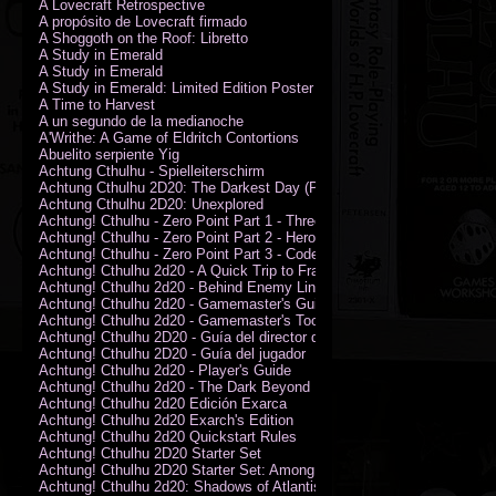
A Lovecraft Retrospective
A propósito de Lovecraft firmado
A Shoggoth on the Roof: Libretto
A Study in Emerald
A Study in Emerald
A Study in Emerald: Limited Edition Poster (Neil Gaiman)
A Time to Harvest
A un segundo de la medianoche
A'Writhe: A Game of Eldritch Contortions
Abuelito serpiente Yig
Achtung Cthulhu - Spielleiterschirm
Achtung Cthulhu 2D20: The Darkest Day (PDF)
Achtung Cthulhu 2D20: Unexplored
Achtung! Cthulhu - Zero Point Part 1 - Three Kings
Achtung! Cthulhu - Zero Point Part 2 - Heroes of the Sea
Achtung! Cthulhu - Zero Point Part 3 - Code of Honour (PDF)
Achtung! Cthulhu 2d20 - A Quick Trip to France (PDF)
Achtung! Cthulhu 2d20 - Behind Enemy Lines
Achtung! Cthulhu 2d20 - Gamemaster's Guide
Achtung! Cthulhu 2d20 - Gamemaster's Toolkit
Achtung! Cthulhu 2D20 - Guía del director de juego
Achtung! Cthulhu 2D20 - Guía del jugador
Achtung! Cthulhu 2d20 - Player's Guide
Achtung! Cthulhu 2d20 - The Dark Beyond
Achtung! Cthulhu 2d20 Edición Exarca
Achtung! Cthulhu 2d20 Exarch's Edition
Achtung! Cthulhu 2d20 Quickstart Rules
Achtung! Cthulhu 2D20 Starter Set
Achtung! Cthulhu 2D20 Starter Set: Among the Wolves (PDF)
Achtung! Cthulhu 2d20: Shadows of Atlantis