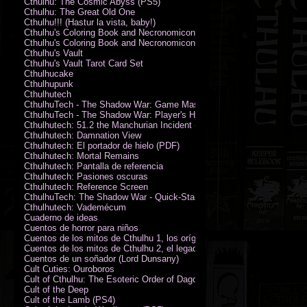
Cthulhu: The Cosmic Abyss (PS5)
Cthulhu: The Great Old One
Cthulhu!!! (Hastur la vista, baby!)
Cthulhu's Coloring Book and Necronomicon of Sunny Day Doings
Cthulhu's Coloring Book and Necronomicon of Sunny Day Doings New 
Cthulhu's Vault
Cthulhu's Vault Tarot Card Set
Cthulhucake
Cthulhupunk
Cthulhutech
CthulhuTech - The Shadow War: Game Master's Guide (PDF)
CthulhuTech - The Shadow War: Player's Handbook (PDF)
Cthulhutech: 51.2 the Manchurian Incident (PDF)
Cthulhutech: Damnation View
Cthulhutech: El portador de hielo (PDF)
Cthulhutech: Mortal Remains
Cthulhutech: Pantalla de referencia
Cthulhutech: Pasiones oscuras
Cthulhutech: Reference Screen
CthulhuTech: The Shadow War - Quick-Start Rules (PDF)
Cthulhutech: Vademécum
Cuaderno de ideas
Cuentos de horror para niños
Cuentos de los mitos de Cthulhu 1, los orígenes
Cuentos de los mitos de Cthulhu 2, el legado
Cuentos de un soñador (Lord Dunsany)
Cult Cuties: Ouroboros
Cult of Cthulhu: The Esoteric Order of Dagon Vol.1: Book One
Cult of the Deep
Cult of the Lamb (PS4)