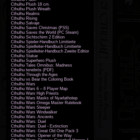
Cthulhu Plush 18 cm.
Cthulhu Plush Wreath
Cthulhu Realms
Cthulhu Rising
Cthulhu Salvaje
Cthulhu Saves Christmas (PS5)
Cthulhu Saves the World (PC Steam)
Cthulhu Sichtschirm 2 Edition
Cthulhu Spieler-Handbuch Limitierte
Cthulhu Spielleiter-Handbuch Limitierte
Cthulhu Spielleiter-Handbuch Zweite Edition
Cthulhu Statue
Cthulhu Superhero Plush
Cthulhu Tales Omnibus: Madness
Cthulhu tenebrós (PDF)
Cthulhu Through the Ages
Cthulhu vs Bear the Coloring Book
Cthulhu Wars
Cthulhu Wars 6 – 8 Player Map
Cthulhu Wars High Priests
Cthulhu Wars Masks of Nyarlathotep
Cthulhu Wars Omega Master Rulebook
Cthulhu Wars Sleeper
Cthulhu Wars Windwalker
Cthulhu Wars: Ancients
Cthulhu Wars: Duel
Cthulhu Wars: Duel - Extinction
Cthulhu Wars: Great Old One Pack 3
Cthulhu Wars: Opener of the Way