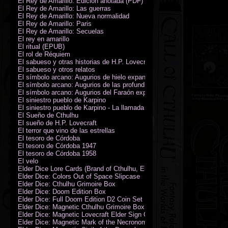
El Rey de Amarillo: Edición anotada (PDF)
El Rey de Amarillo: Las guerras
El Rey de Amarillo: Nueva normalidad
El Rey de Amarillo: Paris
El Rey de Amarillo: Secuelas
El rey en amarillo
El ritual (EPUB)
El rol de Réquiem
El sabueso y otras historias de H.P. Lovecraft
El sabueso y otros relatos
El símbolo arcano: Augurios de hielo expansión
El símbolo arcano: Augurios de las profundidades expansión
El símbolo arcano: Augurios del Faraón expansión
El siniestro pueblo de Karpino
El siniestro pueblo de Karpino - La llamada de Cthulhu
El Sueño de Cthulhu
El sueño de H.P. Lovecraft
El terror que vino de las estrellas
El tesoro de Córdoba
El tesoro de Córdoba 1947
El tesoro de Córdoba 1958
El velo
Elder Dice Lore Cards (Brand of Cthulhu, Elder Sign, Astral Elder Sign)
Elder Dice: Colors Out of Space Slipcase
Elder Dice: Cthulhu Grimoire Box
Elder Dice: Doom Edition Box
Elder Dice: Full Doom Edition D2 Coin Set
Elder Dice: Magnetic Cthulhu Grimoire Box
Elder Dice: Magnetic Lovecraft Elder Sign Grimoire Box
Elder Dice: Magnetic Mark of the Necronomicon Grimoire Box