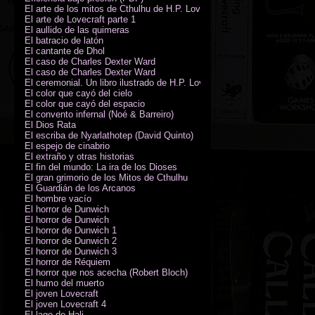
El arte de los mitos de Cthulhu de H.P. Lovecraft
El arte de Lovecraft parte 1
El aullido de las quimeras
El batracio de latón
El cantante de Dhol
El caso de Charles Dexter Ward
El caso de Charles Dexter Ward
El ceremonial. Un libro ilustrado de H.P. Lovecraft
El color que cayó del cielo
El color que cayó del espacio
El convento infernal (Noé & Barreiro)
El Dios Rata
El escriba de Nyarlathotep (David Quinto)
El espejo de cinabrio
El extraño y otras historias
El fin del mundo: La ira de los Dioses
El gran grimorio de los Mitos de Cthulhu
El Guardián de los Arcanos
El hombre vacío
El horror de Dunwich
El horror de Dunwich
El horror de Dunwich 1
El horror de Dunwich 2
El horror de Dunwich 3
El horror de Réquiem
El horror que nos acecha (Robert Bloch)
El humo del muerto
El joven Lovecraft
El joven Lovecraft 4
El lago de Hali