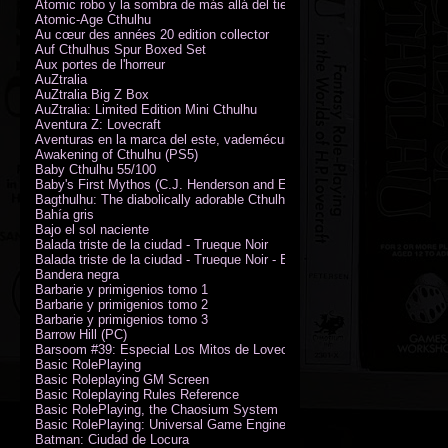
Atomic robo y la sombra de más allá del tiempo
Atomic-Age Cthulhu
Au cœur des années 20 edition collector
Auf Cthulhus Spur Boxed Set
Aux portes de l'horreur
AuZtralia
AuZtralia Big Z Box
AuZtralia: Limited Edition Mini Cthulhu
Aventura Z: Lovecraft
Aventuras en la marca del este, vademécum de campaña
Awakening of Cthulhu (PS5)
Baby Cthulhu 55/100
Baby's First Mythos (C.J. Henderson and Erica Henderson)
Bagthulhu: The diabolically adorable Cthulhu plushie dicebag
Bahía gris
Bajo el sol naciente
Balada triste de la ciudad - Trueque Noir
Balada triste de la ciudad - Trueque Noir - Edición de coleccionista
Bandera negra
Barbarie y primigenios tomo 1
Barbarie y primigenios tomo 2
Barbarie y primigenios tomo 3
Barrow Hill (PC)
Barsoom #39: Especial Los Mitos de Lovecraft
Basic RolePlaying
Basic Roleplaying GM Screen
Basic Roleplaying Rules Reference
Basic RolePlaying, the Chaosium System
Basic RolePlaying: Universal Game Engine (PDF)
Batman: Ciudad de Locura