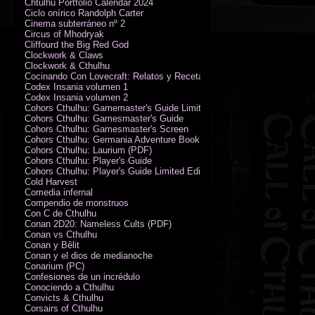
Chtulhu Portfolio Calendar 2024
Ciclo onírico Randolph Carter
Cinema subterráneo nº 2
Circus of Mhodryak
Cliffourd the Big Red God
Clockwork & Claws
Clockwork & Cthulhu
Cocinando Con Lovecraft: Relatos y Recetas de Humor Sobrenatural
Codex Insania volumen 1
Codex Insania volumen 2
Cohors Cthulhu: Gamemaster's Guide Limited Edition
Cohors Cthulhu: Gamesmaster's Guide
Cohors Cthulhu: Gamesmaster's Screen
Cohors Cthulhu: Germania Adventure Book
Cohors Cthulhu: Laurium (PDF)
Cohors Cthulhu: Player's Guide
Cohors Cthulhu: Player's Guide Limited Edition
Cold Harvest
Comedia infernal
Compendio de monstruos
Con C de Cthulhu
Conan 2D20: Nameless Cults (PDF)
Conan vs Cthulhu
Conan y Bêlit
Conan y el dios de medianoche
Conarium (PC)
Confesiones de un incrédulo
Conociendo a Cthulhu
Convicts & Cthulhu
Corsairs of Cthulhu