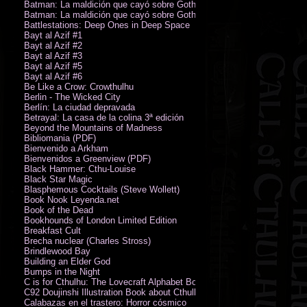
Batman: La maldición que cayó sobre Gotham
Batman: La maldición que cayó sobre Gotham
Battlestations: Deep Ones in Deep Space
Bayt al Azif #1
Bayt al Azif #2
Bayt al Azif #3
Bayt al Azif #5
Bayt al Azif #6
Be Like a Crow: Crowthulhu
Berlin - The Wicked City
Berlín: La ciudad depravada
Betrayal: La casa de la colina 3ª edición
Beyond the Mountains of Madness
Bibliomania (PDF)
Bienvenido a Arkham
Bienvenidos a Greenview (PDF)
Black Hammer: Cthu-Louise
Black Star Magic
Blasphemous Cocktails (Steve Wollett)
Book Nook Leyenda.net
Book of the Dead
Bookhounds of London Limited Edition
Breakfast Cult
Brecha nuclear (Charles Stross)
Brindlewood Bay
Building an Elder God
Bumps in the Night
C is for Cthulhu: The Lovecraft Alphabet Board Book
C92 Doujinshi Illustration Book about Cthulhu Mythos
Calabazas en el trastero: Horror cósmico