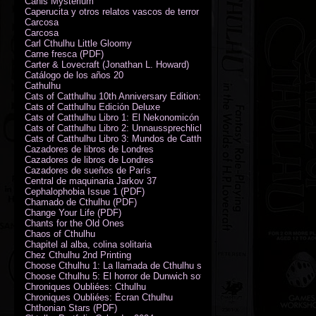
Canis Mysterium
Caperucita y otros relatos vascos de terror (M. Rodríguez)
Carcosa
Carcosa
Carl Cthulhu Little Gloomy
Carne fresca (PDF)
Carter & Lovecraft (Jonathan L. Howard)
Catálogo de los años 20
Cathulhu
Cats of Catthulhu 10th Anniversary Edition: Quick Start Rules
Cats of Catthulhu Edición Deluxe
Cats of Catthulhu Libro 1: El Nekonomicón
Cats of Catthulhu Libro 2: Unnaussprechlichen Katzen
Cats of Catthulhu Libro 3: Mundos de Catthulhu
Cazadores de libros de Londres
Cazadores de libros de Londres
Cazadores de sueños de París
Central de maquinaria Jarkov 37
Cephalophobia Issue 1 (PDF)
Chamado de Cthulhu (PDF)
Change Your Life (PDF)
Chants for the Old Ones
Chaos of Cthulhu
Chapitel al alba, colina solitaria
Chez Cthulhu 2nd Printing
Choose Cthulhu 1: La llamada de Cthulhu softcover
Choose Cthulhu 5: El horror de Dunwich softcover
Chroniques Oubliées: Cthulhu
Chroniques Oubliées: Écran Cthulhu
Chthonian Stars (PDF)