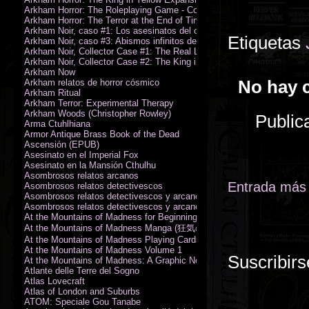
Arkham Horror: The Roleplaying Game - Core Rulebook (PDF)
Arkham Horror: The Terror at the End of Time
Arkham Noir, caso #1: Los asesinatos del culto de la bruja
Etiquetas
Arkham Noir, caso #3: Abismos infinitos de oscuridad
Arkham Noir, Collector Case #1: The Real Leeds
Arkham Noir, Collector Case #2: The King in Yellow
Arkham Now
No hay 
Arkham relatos de horror cósmico
Arkham Ritual
Arkham Terror: Experimental Therapy
Arkham Woods (Christopher Rowley)
Public
Arma Ctuhlhiana
Armor Antique Brass Book of the Dead
Ascensión (EPUB)
Asesinato en el Imperial Fox
Asesinato en la Mansión Cthulhu
Asombrosos relatos arcanos
Entrada más 
Asombrosos relatos detectivescos
Asombrosos relatos detectivescos y arcanos
Asombrosos relatos detectivescos y arcanos
At the Mountains of Madness for Beginning Readers
At the Mountains of Madness Manga (狂気の山脈)
At the Mountains of Madness Playing Cards
At the Mountains of Madness Volume 1
Suscribirs
At the Mountains of Madness: A Graphic Novel
Atlante delle Terre del Sogno
Atlas Lovecraft
Atlas of London and Suburbs
ATOM: Speciale Gou Tanabe