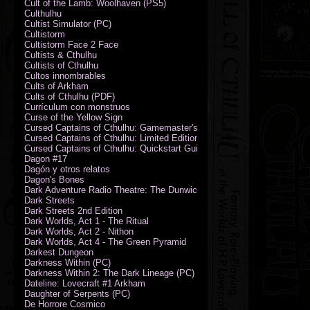
Cult of the Lamb: Woolhaven (PS5)
Culthulhu
Cultist Simulator (PC)
Cultistorm
Cultistorm Face 2 Face
Cultists & Cthulhu
Cultists of Cthulhu
Cultos innombrables
Cults of Arkham
Cults of Cthulhu (PDF)
Currículum con monstruos
Curse of the Yellow Sign
Cursed Captains of Cthulhu: Gamemaster's Toolkit & Dice
Cursed Captains of Cthulhu: Limited Edition
Cursed Captains of Cthulhu: Quickstart Guide (PDF)
Dagon #17
Dagón y otros relatos
Dagon's Bones
Dark Adventure Radio Theatre: The Dunwich Horror - Audio CD with Pr
Dark Streets
Dark Streets 2nd Edition
Dark Worlds, Act 1 - The Ritual
Dark Worlds, Act 2 - Nithon
Dark Worlds, Act 4 - The Green Pyramid
Darkest Dungeon
Darkness Within (PC)
Darkness Within 2: The Dark Lineage (PC)
Dateline: Lovecraft #1 Arkham
Daughter of Serpents (PC)
De Horrore Cosmico