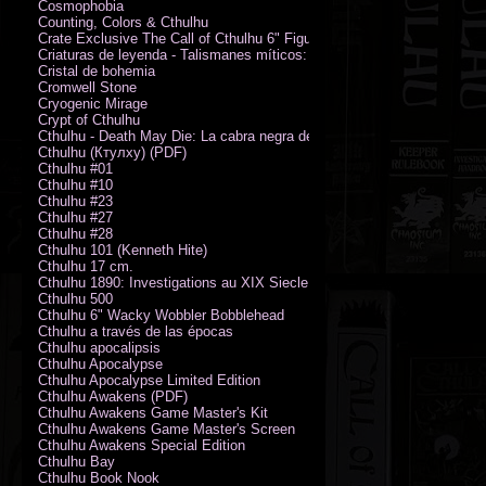
Cosmophobia
Counting, Colors & Cthulhu
Crate Exclusive The Call of Cthulhu 6" Figure von Austin James
Criaturas de leyenda - Talismanes míticos: Símbolo arcano
Cristal de bohemia
Cromwell Stone
Cryogenic Mirage
Crypt of Cthulhu
Cthulhu - Death May Die: La cabra negra de los bosques
Cthulhu (Ктулху) (PDF)
Cthulhu #01
Cthulhu #10
Cthulhu #23
Cthulhu #27
Cthulhu #28
Cthulhu 101 (Kenneth Hite)
Cthulhu 17 cm.
Cthulhu 1890: Investigations au XIX Siecle
Cthulhu 500
Cthulhu 6" Wacky Wobbler Bobblehead
Cthulhu a través de las épocas
Cthulhu apocalipsis
Cthulhu Apocalypse
Cthulhu Apocalypse Limited Edition
Cthulhu Awakens (PDF)
Cthulhu Awakens Game Master's Kit
Cthulhu Awakens Game Master's Screen
Cthulhu Awakens Special Edition
Cthulhu Bay
Cthulhu Book Nook