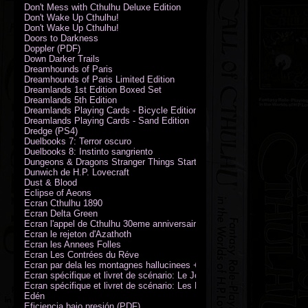
Don't Mess with Cthulhu Deluxe Edition
Don't Wake Up Cthulhu!
Don't Wake Up Cthulhu!
Doors to Darkness
Doppler (PDF)
Down Darker Trails
Dreamhounds of Paris
Dreamhounds of Paris Limited Edition
Dreamlands 1st Edition Boxed Set
Dreamlands 5th Edition
Dreamlands Playing Cards - Bicycle Edition
Dreamlands Playing Cards - Sand Edition
Dredge (PS4)
Duelbooks 7: Terror oscuro
Duelbooks 8: Instinto sangriento
Dungeons & Dragons Stranger Things Starter Set
Dunwich de H.P. Lovecraft
Dust & Blood
Eclipse of Aeons
Ecran Cthulhu 1890
Ecran Delta Green
Ecran l'appel de Cthulhu 30eme anniversaire
Ecran le rejeton d'Azathoth
Ecran les Annees Folles
Ecran Les Contrées du Réve
Ecran par dela les montagnes hallucinees + kit d'expedition
Ecran spécifique et livret de scénario: Le Jour de la Bête
Ecran spécifique et livret de scénario: Les Masques de Nyarlathotep
Edén
Eficiencia bajo presión (PDF)