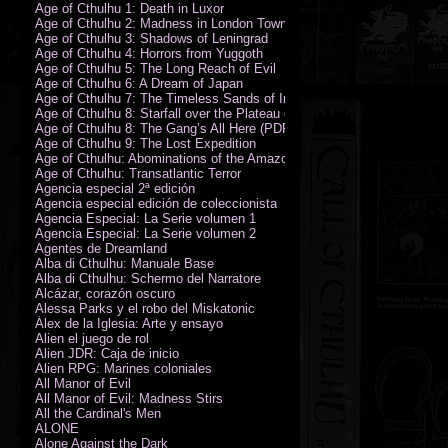
Age of Cthulhu 1: Death in Luxor
Age of Cthulhu 2: Madness in London Town
Age of Cthulhu 3: Shadows of Leningrad
Age of Cthulhu 4: Horrors from Yuggoth
Age of Cthulhu 5: The Long Reach of Evil
Age of Cthulhu 6: A Dream of Japan
Age of Cthulhu 7: The Timeless Sands of India
Age of Cthulhu 8: Starfall over the Plateau of Leng
Age of Cthulhu 8: The Gang’s All Here (PDF)
Age of Cthulhu 9: The Lost Expedition
Age of Cthulhu: Abominations of the Amazon
Age of Cthulhu: Transatlantic Terror
Agencia especial 2ª edición
Agencia especial edición de coleccionista
Agencia Especial: La Serie volumen 1
Agencia Especial: La Serie volumen 2
Agentes de Dreamland
Alba di Cthulhu: Manuale Base
Alba di Cthulhu: Schermo del Narratore
Alcázar, corazón oscuro
Alessa Parks y el robo del Miskatonic
Álex de la Iglesia: Arte y ensayo
Alien el juego de rol
Alien JDR: Caja de inicio
Alien RPG: Marines coloniales
All Manor of Evil
All Manor of Evil: Madness Stirs
All the Cardinal's Men
ALONE
Alone Against the Dark