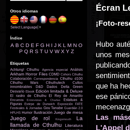
Écran L
Otros idiomas
¡Foto-res
Select Language
▼
Índice
Hubo auté
A
B
C
D
E
F
G
H
I
J
K
L
M
N
O
P
Q
R
S
T
U
V
W
X
Y
Z
unos me
publicand
Etiquetas
Achtung! Cthulhu
Análisis
Agencia especial
sentimien
Arkham Horror Files
CDMD
Cohors Cthulhu
Colaboración
Cthulhu d100
Correspondencia
Cthulhu Wars
Cthulhutech
Cultos
que ha he
innombrables
D&D
Dados
Delta Green
Edición limitada & Deluxe
Desvarío
Ebook
ese pánic
El rastro de Cthulhu
El Rey de Amarillo
Estatuas &
Encuesta
Entrevistas & Charlas
Figuras
Estirpe de Dunwich
Exposición
FATE
mecenazg
Gou Tanabe
Festivales & Jornadas
Guardián 2.0
Ilustración
Juego de mesa
Humor
HPLHS
Las másc
Juego de rol
La
Kingsmouth
llamada de Cthulhu
Literatura
L'Appel 