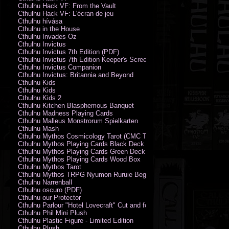
Cthulhu Hack VF: From the Vault
Cthulhu Hack VF: L'écran de jeu
Cthulhu hívása
Cthulhu in the House
Cthulhu Invades Oz
Cthulhu Invictus
Cthulhu Invictus 7th Edition (PDF)
Cthulhu Invictus 7th Edition Keeper's Screen
Cthulhu Invictus Companion
Cthulhu Invictus: Britannia and Beyond
Cthulhu Kids
Cthulhu Kids
Cthulhu Kids 2
Cthulhu Kitchen Blasphemous Banquet
Cthulhu Madness Playing Cards
Cthulhu Malleus Monstrorum Spielkarten
Cthulhu Mash
Cthulhu Mythos Cosmicology Tarot (CMC Tarot - Old Whispers)
Cthulhu Mythos Playing Cards Black Deck
Cthulhu Mythos Playing Cards Green Deck
Cthulhu Mythos Playing Cards Wood Box
Cthulhu Mythos Tarot
Cthulhu Mythos TRPG Nyumon Ruruie Beginners
Cthulhu Narrenball
Cthulhu oscuro (PDF)
Cthulhu our Protector
Cthulhu Parlour "Hotel Lovecraft" Cut and fold Game-Cards
Cthulhu Phil Mini Plush
Cthulhu Plastic Figure - Limited Edition
Cthulhu Plush