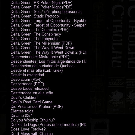
Delta Green: PX Poker Night (PDF)
Delta Green: PX Poker Night (PDF)
Delta Green: Set 7 dés phosphorescents
Delta Green: Static Protocol
Delta Green: Target of Opportunity - Byakhee
Delta Green: Target of Opportunity - Serpent Man
Delta Green: The Complex (PDF)
Delta Green: The Conspiracy
Delta Green: The Labyrinth
Delta Green: The Millennium (PDF)
Delta Green: The Way It Went Down
Delta Green: The Way It Went Down 2 (PDF)
Demencia en el Miskatonic (PDF)
Descendientes: Los mitos argentinos de H.P. Lovecraft
Descripción de la ciudad de Quebec
Desde el más allá (Erik Kriek)
Desde la oscuridad
Desolatium (PS4)
Despertados (PDF)
Despertados reloaded
Desterrados en el sueño
Devil's Children
Devil's Reef Card Game
Die Priester der Krahen (PDF)
Dientes rojos
Dinamo #3/4
Do you Worship Cthulhu?
Dockside Dogs (Perros de los muelles) (PDF)
Does Love Forgive?
Don't Mess with Cthulhu