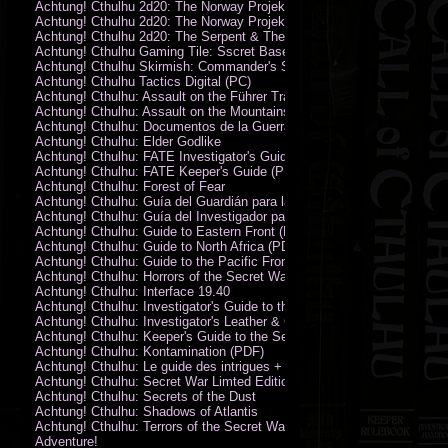
Achtung! Cthulhu 2d20: The Norway Projekt
Achtung! Cthulhu 2d20: The Norway Projekt (PDF)
Achtung! Cthulhu 2d20: The Serpent & The Sands
Achtung! Cthulhu Gaming Tile: Sscret Base & Icy Ruins
Achtung! Cthulhu Skirmish: Commander's Set
Achtung! Cthulhu Tactics Digital (PC)
Achtung! Cthulhu: Assault on the Führer Train
Achtung! Cthulhu: Assault on the Mountains of Madness
Achtung! Cthulhu: Documentos de la Guerra Secreta
Achtung! Cthulhu: Elder Godlike
Achtung! Cthulhu: FATE Investigator's Guide (PDF)
Achtung! Cthulhu: FATE Keeper's Guide (PDF)
Achtung! Cthulhu: Forest of Fear
Achtung! Cthulhu: Guía del Guardián para la Guerra Secreta
Achtung! Cthulhu: Guía del Investigador para la Guerra Secreta
Achtung! Cthulhu: Guide to Eastern Front (PDF)
Achtung! Cthulhu: Guide to North Africa (PDF)
Achtung! Cthulhu: Guide to the Pacific Front
Achtung! Cthulhu: Horrors of the Secret War
Achtung! Cthulhu: Interface 19.40
Achtung! Cthulhu: Investigator's Guide to the Secret War
Achtung! Cthulhu: Investigator's Leather & Canvas Bag
Achtung! Cthulhu: Keeper's Guide to the Secret War
Achtung! Cthulhu: Kontamination (PDF)
Achtung! Cthulhu: Le guide des intrigues + ecran
Achtung! Cthulhu: Secret War Limted Edition Book
Achtung! Cthulhu: Secrets of the Dust
Achtung! Cthulhu: Shadows of Atlantis
Achtung! Cthulhu: Terrors of the Secret War
Adventure!