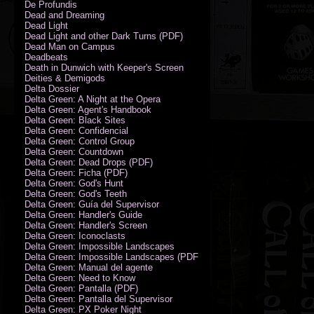
De Profundis
Dead and Dreaming
Dead Light
Dead Light and other Dark Turns (PDF)
Dead Man on Campus
Deadbeats
Death in Dunwich with Keeper's Screen
Deities & Demigods
Delta Dossier
Delta Green: A Night at the Opera
Delta Green: Agent's Handbook
Delta Green: Black Sites
Delta Green: Confidencial
Delta Green: Control Group
Delta Green: Countdown
Delta Green: Dead Drops (PDF)
Delta Green: Ficha (PDF)
Delta Green: God's Hunt
Delta Green: God's Teeth
Delta Green: Guía del Supervisor
Delta Green: Handler's Guide
Delta Green: Handler's Screen
Delta Green: Iconoclasts
Delta Green: Impossible Landscapes
Delta Green: Impossible Landscapes (PDF - Espiral)
Delta Green: Manual del agente
Delta Green: Need to Know
Delta Green: Pantalla (PDF)
Delta Green: Pantalla del Supervisor
Delta Green: PX Poker Night