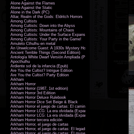
Alone Against the Flames
Alone Against the Static
Alone in the Dark (PC)
Altar, Realm of the Gods: Eldritch Horrors
Among Cultists
Among Cultists: Down into the Abyss
Among Cultists: Mountains of Chaos
Among Cultists: Under the Surface Expansion
Among Cultists: Your Party in the Game!
Amuleto Cthulhu en metal
An Unwelcome Guest: A 1930s Mystery Horror Adventure RPG
Ancient Terrible Things (Second Edition)
Antología White Dwarf Versión Ampliada (PDF)
Apocthulhu
Ardiente sol de la infancia (Epub)
Are You the Cultist? Intrigue Edition
Are You the Cultist? Party Edition
Arkham
Arkham Horror
Arkham Horror (1987, 1st edition)
Arkham Horror 3rd Edition
Arkham Horror Deluxe Rulebook
Arkham Horror Dice Set Beige & Black
Arkham Horror el juego de cartas: El camino a Carcosa - Exp. campañ
Arkham Horror LCG: La era olvidada (Expansión de campaña)
Arkham Horror LCG: La era olvidada (Expansión de investigadores)
Arkham Horror tercera edición
Arkham Horror, el juego de cartas
Arkham Horror, el juego de cartas: El legado de Dunwich expansión
Arkham Horror, el juego de cartas: El museo Miskatonic