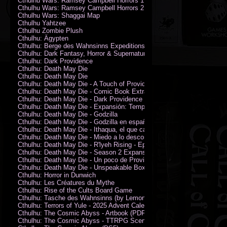
Cthulhu Wars: Ramsey Campbell Horrors 1
Cthulhu Wars: Ramsey Campbell Horrors 2
Cthulhu Wars: Shaggai Map
Cthulhu Yahtzee
Cthulhu Zombie Plush
Cthulhu: Ägypten
Cthulhu: Berge des Wahnsinns Expeditionspack
Cthulhu: Dark Fantasy, Horror & Supernatural Movies
Cthulhu: Dark Providence
Cthulhu: Death May Die
Cthulhu: Death May Die
Cthulhu: Death May Die - A Touch of Providence
Cthulhu: Death May Die - Comic Book Extras vol. 2
Cthulhu: Death May Die - Dark Providence Investigators
Cthulhu: Death May Die - Expansión: Temporada 2
Cthulhu: Death May Die - Godzilla
Cthulhu: Death May Die - Godzilla en español
Cthulhu: Death May Die - Ithaqua, el que camina en el viento
Cthulhu: Death May Die - Miedo a lo desconocido
Cthulhu: Death May Die - R'lyeh Rising - Epic Episode
Cthulhu: Death May Die - Season 2 Expansion
Cthulhu: Death May Die - Un poco de Providence
Cthulhu: Death May Die - Unspeakable Box
Cthulhu: Horror in Dunwich
Cthulhu: Les Créatures du Mythe
Cthulhu: Rise of the Cults Board Game
Cthulhu: Tasche des Wahnsinns (by Lemonfish)
Cthulhu: Terrors of Yule - 2025 Advent Calendar
Cthulhu: The Cosmic Abyss - Artbook (PDF)
Cthulhu: The Cosmic Abyss - TTRPG Scenario - Arkham Horror (PDF)