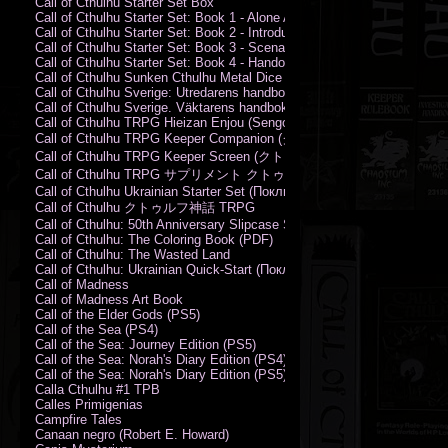
Call of Cthulhu Starter Set Box
Call of Cthulhu Starter Set: Book 1 - Alone Against the Flames
Call of Cthulhu Starter Set: Book 2 - Introductory Rules
Call of Cthulhu Starter Set: Book 3 - Scenarios
Call of Cthulhu Starter Set: Book 4 - Handouts
Call of Cthulhu Sunken Cthulhu Metal Dice Set
Call of Cthulhu Sverige: Utredarens handbok (PDF)
Call of Cthulhu Sverige. Väktarens handbok
Call of Cthulhu TRPG Hieizan Enjou (Sengoku Period)
Call of Cthulhu TRPG Keeper Companion (クトゥルフ神話TRPG
Call of Cthulhu TRPG Keeper Screen (クトゥルフ神話TRPG キ
Call of Cthulhu TRPG サプリメント クトゥルフ2015
Call of Cthulhu Ukrainian Starter Set (Поклик Ктулху. Базовий набір)
Call of Cthulhu クトゥルフ神話 TRPG
Call of Cthulhu: 50th Anniversary Slipcase Set
Call of Cthulhu: The Coloring Book (PDF)
Call of Cthulhu: The Wasted Land
Call of Cthulhu: Ukrainian Quick-Start (Поклик Ктулху. Швидкий старт
Call of Madness
Call of Madness Art Book
Call of the Elder Gods (PS5)
Call of the Sea (PS4)
Call of the Sea: Journey Edition (PS5)
Call of the Sea: Norah's Diary Edition (PS4)
Call of the Sea: Norah's Diary Edition (PS5)
Calla Cthulhu #1 TPB
Calles Primigenias
Campfire Tales
Canaan negro (Robert E. Howard)