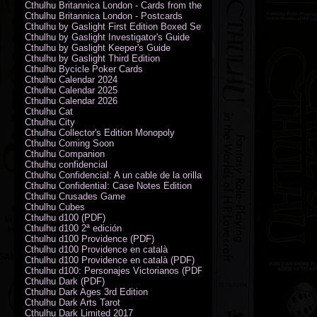
Cthulhu Britannica London - Cards from the Smoke
Cthulhu Britannica London - Postcards
Cthulhu by Gaslight First Edition Boxed Set
Cthulhu by Gaslight Investigator's Guide
Cthulhu by Gaslight Keeper's Guide
Cthulhu by Gaslight Third Edition
Cthulhu Bycicle Poker Cards
Cthulhu Calendar 2024
Cthulhu Calendar 2025
Cthulhu Calendar 2026
Cthulhu Cat
Cthulhu City
Cthulhu Collector's Edition Monopoly
Cthulhu Coming Soon
Cthulhu Companion
Cthulhu confidencial
Cthulhu Confidencial: A un cable de la orilla (PDF)
Cthulhu Confidential: Case Notes Edition
Cthulhu Crusades Game
Cthulhu Cubes
Cthulhu d100 (PDF)
Cthulhu d100 2ª edición
Cthulhu d100 Providence (PDF)
Cthulhu d100 Providence en català
Cthulhu d100 Providence en català (PDF)
Cthulhu d100: Personajes Victorianos (PDF)
Cthulhu Dark (PDF)
Cthulhu Dark Ages 3rd Edition
Cthulhu Dark Arts Tarot
Cthulhu Dark Limited 2017