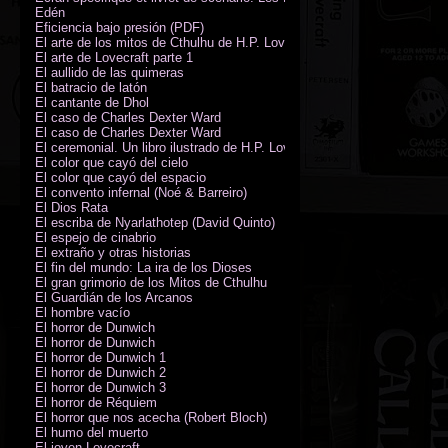
Edén
Eficiencia bajo presión (PDF)
El arte de los mitos de Cthulhu de H.P. Lovecraft
El arte de Lovecraft parte 1
El aullido de las quimeras
El batracio de latón
El cantante de Dhol
El caso de Charles Dexter Ward
El caso de Charles Dexter Ward
El ceremonial. Un libro ilustrado de H.P. Lovecraft
El color que cayó del cielo
El color que cayó del espacio
El convento infernal (Noé & Barreiro)
El Dios Rata
El escriba de Nyarlathotep (David Quinto)
El espejo de cinabrio
El extraño y otras historias
El fin del mundo: La ira de los Dioses
El gran grimorio de los Mitos de Cthulhu
El Guardián de los Arcanos
El hombre vacío
El horror de Dunwich
El horror de Dunwich
El horror de Dunwich 1
El horror de Dunwich 2
El horror de Dunwich 3
El horror de Réquiem
El horror que nos acecha (Robert Bloch)
El humo del muerto
El joven Lovecraft