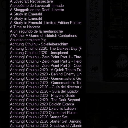
A Lovecraft Retrospective
A propósito de Lovecraft firmado
A Shoggoth on the Roof: Libretto
A Study in Emerald
A Study in Emerald
A Study in Emerald: Limited Edition Poster (Neil Gaiman)
A Time to Harvest
A un segundo de la medianoche
A'Writhe: A Game of Eldritch Contortions
Abuelito serpiente Yig
Achtung Cthulhu - Spielleiterschirm
Achtung Cthulhu 2D20: The Darkest Day (PDF)
Achtung Cthulhu 2D20: Unexplored
Achtung! Cthulhu - Zero Point Part 1 - Three Kings
Achtung! Cthulhu - Zero Point Part 2 - Heroes of the Sea
Achtung! Cthulhu - Zero Point Part 3 - Code of Honour (PDF)
Achtung! Cthulhu 2d20 - A Quick Trip to France (PDF)
Achtung! Cthulhu 2d20 - Behind Enemy Lines
Achtung! Cthulhu 2d20 - Gamemaster's Guide
Achtung! Cthulhu 2d20 - Gamemaster's Toolkit
Achtung! Cthulhu 2D20 - Guía del director de juego
Achtung! Cthulhu 2D20 - Guía del jugador
Achtung! Cthulhu 2d20 - Player's Guide
Achtung! Cthulhu 2d20 - The Dark Beyond
Achtung! Cthulhu 2d20 Edición Exarca
Achtung! Cthulhu 2d20 Exarch's Edition
Achtung! Cthulhu 2d20 Quickstart Rules
Achtung! Cthulhu 2D20 Starter Set
Achtung! Cthulhu 2D20 Starter Set: Among the Wolves (PDF)
Achtung! Cthulhu 2d20: Shadows of Atlantis