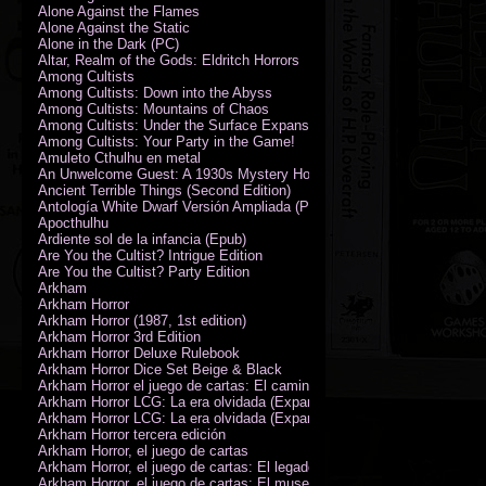
Alone Against the Flames
Alone Against the Static
Alone in the Dark (PC)
Altar, Realm of the Gods: Eldritch Horrors
Among Cultists
Among Cultists: Down into the Abyss
Among Cultists: Mountains of Chaos
Among Cultists: Under the Surface Expansion
Among Cultists: Your Party in the Game!
Amuleto Cthulhu en metal
An Unwelcome Guest: A 1930s Mystery Horror Adventure RPG
Ancient Terrible Things (Second Edition)
Antología White Dwarf Versión Ampliada (PDF)
Apocthulhu
Ardiente sol de la infancia (Epub)
Are You the Cultist? Intrigue Edition
Are You the Cultist? Party Edition
Arkham
Arkham Horror
Arkham Horror (1987, 1st edition)
Arkham Horror 3rd Edition
Arkham Horror Deluxe Rulebook
Arkham Horror Dice Set Beige & Black
Arkham Horror el juego de cartas: El camino a Carcosa - Exp. campañ
Arkham Horror LCG: La era olvidada (Expansión de campaña)
Arkham Horror LCG: La era olvidada (Expansión de investigadores)
Arkham Horror tercera edición
Arkham Horror, el juego de cartas
Arkham Horror, el juego de cartas: El legado de Dunwich expansión
Arkham Horror, el juego de cartas: El museo Miskatonic