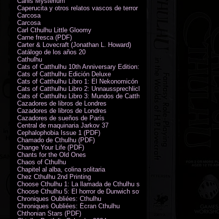
Canis Mysterium
Caperucita y otros relatos vascos de terror (M. Rodríguez)
Carcosa
Carcosa
Carl Cthulhu Little Gloomy
Carne fresca (PDF)
Carter & Lovecraft (Jonathan L. Howard)
Catálogo de los años 20
Cathulhu
Cats of Catthulhu 10th Anniversary Edition: Quick Start Rules
Cats of Catthulhu Edición Deluxe
Cats of Catthulhu Libro 1: El Nekonomicón
Cats of Catthulhu Libro 2: Unnaussprechlichen Katzen
Cats of Catthulhu Libro 3: Mundos de Catthulhu
Cazadores de libros de Londres
Cazadores de libros de Londres
Cazadores de sueños de París
Central de maquinaria Jarkov 37
Cephalophobia Issue 1 (PDF)
Chamado de Cthulhu (PDF)
Change Your Life (PDF)
Chants for the Old Ones
Chaos of Cthulhu
Chapitel al alba, colina solitaria
Chez Cthulhu 2nd Printing
Choose Cthulhu 1: La llamada de Cthulhu softcover
Choose Cthulhu 5: El horror de Dunwich softcover
Chroniques Oubliées: Cthulhu
Chroniques Oubliées: Écran Cthulhu
Chthonian Stars (PDF)