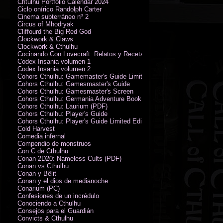
Chtulhu Portfolio Calendar 2024
Ciclo onírico Randolph Carter
Cinema subterráneo nº 2
Circus of Mhodryak
Cliffourd the Big Red God
Clockwork & Claws
Clockwork & Cthulhu
Cocinando Con Lovecraft: Relatos y Recetas de Humor Sobrenatural
Codex Insania volumen 1
Codex Insania volumen 2
Cohors Cthulhu: Gamemaster's Guide Limited Edition
Cohors Cthulhu: Gamesmaster's Guide
Cohors Cthulhu: Gamesmaster's Screen
Cohors Cthulhu: Germania Adventure Book
Cohors Cthulhu: Laurium (PDF)
Cohors Cthulhu: Player's Guide
Cohors Cthulhu: Player's Guide Limited Edition
Cold Harvest
Comedia infernal
Compendio de monstruos
Con C de Cthulhu
Conan 2D20: Nameless Cults (PDF)
Conan vs Cthulhu
Conan y Bêlit
Conan y el dios de medianoche
Conarium (PC)
Confesiones de un incrédulo
Conociendo a Cthulhu
Consejos para el Guardián
Convicts & Cthulhu