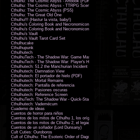
Cthulhu: The Cosmic Abyss - Artbook (PDF)
Cthulhu: The Cosmic Abyss - TTRPG Scenario - Arkham Horror (PDF)
Cthulhu: The Cosmic Abyss (PS5)
Cthulhu: The Great Old One
Cthulhu!!! (Hastur la vista, baby!)
Cthulhu's Coloring Book and Necronomicon of Sunny Day Doings
Cthulhu's Coloring Book and Necronomicon of Sunny Day Doings New 
Cthulhu's Vault
Cthulhu's Vault Tarot Card Set
Cthulhucake
Cthulhupunk
Cthulhutech
CthulhuTech - The Shadow War: Game Master's Guide (PDF)
CthulhuTech - The Shadow War: Player's Handbook (PDF)
Cthulhutech: 51.2 the Manchurian Incident (PDF)
Cthulhutech: Damnation View
Cthulhutech: El portador de hielo (PDF)
Cthulhutech: Mortal Remains
Cthulhutech: Pantalla de referencia
Cthulhutech: Pasiones oscuras
Cthulhutech: Reference Screen
CthulhuTech: The Shadow War - Quick-Start Rules (PDF)
Cthulhutech: Vademécum
Cuaderno de ideas
Cuentos de horror para niños
Cuentos de los mitos de Cthulhu 1, los orígenes
Cuentos de los mitos de Cthulhu 2, el legado
Cuentos de un soñador (Lord Dunsany)
Cult Cuties: Ouroboros
Cult of Cthulhu: The Esoteric Order of Dagon Vol.1: Book One