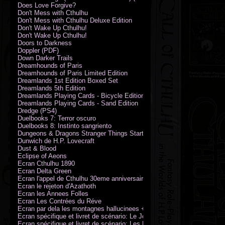
Does Love Forgive?
Don't Mess with Cthulhu
Don't Mess with Cthulhu Deluxe Edition
Don't Wake Up Cthulhu!
Don't Wake Up Cthulhu!
Doors to Darkness
Doppler (PDF)
Down Darker Trails
Dreamhounds of Paris
Dreamhounds of Paris Limited Edition
Dreamlands 1st Edition Boxed Set
Dreamlands 5th Edition
Dreamlands Playing Cards - Bicycle Edition
Dreamlands Playing Cards - Sand Edition
Dredge (PS4)
Duelbooks 7: Terror oscuro
Duelbooks 8: Instinto sangriento
Dungeons & Dragons Stranger Things Starter Set
Dunwich de H.P. Lovecraft
Dust & Blood
Eclipse of Aeons
Ecran Cthulhu 1890
Ecran Delta Green
Ecran l'appel de Cthulhu 30eme anniversaire
Ecran le rejeton d'Azathoth
Ecran les Annees Folles
Ecran Les Contrées du Réve
Ecran par dela les montagnes hallucinees + kit d'expedition
Ecran spécifique et livret de scénario: Le Jour de la Bête
Ecran spécifique et livret de scénario: Les Masques de Nyarlathotep