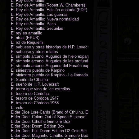
El Rey de Amarillo
El Rey de Amarillo (Robert W. Chambers)
El Rey de Amarillo: Edición anotada (PDF)
El Rey de Amarillo: Las guerras
El Rey de Amarillo: Nueva normalidad
El Rey de Amarillo: Paris
El Rey de Amarillo: Secuelas
El rey en amarillo
El ritual (EPUB)
El rol de Réquiem
El sabueso y otras historias de H.P. Lovecraft
El sabueso y otros relatos
El símbolo arcano: Augurios de hielo expansión
El símbolo arcano: Augurios de las profundidades expansión
El símbolo arcano: Augurios del Faraón expansión
El siniestro pueblo de Karpino
El siniestro pueblo de Karpino - La llamada de Cthulhu
El Sueño de Cthulhu
El sueño de H.P. Lovecraft
El terror que vino de las estrellas
El tesoro de Córdoba
El tesoro de Córdoba 1947
El tesoro de Córdoba 1958
El velo
Elder Dice Lore Cards (Brand of Cthulhu, Elder Sign, Astral Elder Sign)
Elder Dice: Colors Out of Space Slipcase
Elder Dice: Cthulhu Grimoire Box
Elder Dice: Doom Edition Box
Elder Dice: Full Doom Edition D2 Coin Set
Elder Dice: Magnetic Cthulhu Grimoire Box