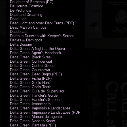
Daughter of Serpents (PC)
De Horrore Cosmico
De Profundis
Dead and Dreaming
Dead Light
Dead Light and other Dark Turns (PDF)
Dead Man on Campus
Deadbeats
Death in Dunwich with Keeper's Screen
Deities & Demigods
Delta Dossier
Delta Green: A Night at the Opera
Delta Green: Agent's Handbook
Delta Green: Black Sites
Delta Green: Confidencial
Delta Green: Control Group
Delta Green: Countdown
Delta Green: Dead Drops (PDF)
Delta Green: Ficha (PDF)
Delta Green: God's Hunt
Delta Green: God's Teeth
Delta Green: Guía del Supervisor
Delta Green: Handler's Guide
Delta Green: Handler's Screen
Delta Green: Iconoclasts
Delta Green: Impossible Landscapes
Delta Green: Impossible Landscapes (PDF - Espiral)
Delta Green: Manual del agente
Delta Green: Need to Know
Delta Green: Pantalla (PDF)