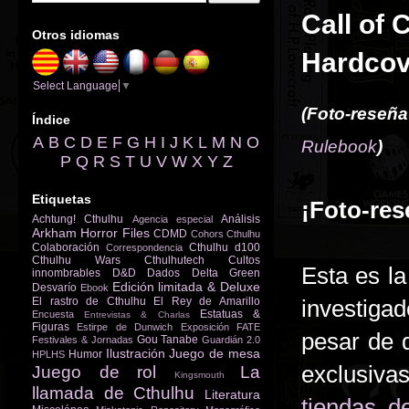
Call of 
Otros idiomas
Hardcov
Select Language
▼
(Foto-reseñ
Índice
A
B
C
D
E
F
G
H
I
J
K
L
M
N
O
R
ulebook
)
P
Q
R
S
T
U
V
W
X
Y
Z
Etiquetas
¡Foto-res
Achtung! Cthulhu
Análisis
Agencia especial
Arkham Horror Files
CDMD
Cohors Cthulhu
Colaboración
Cthulhu d100
Correspondencia
Cthulhu Wars
Cthulhutech
Cultos
Esta es la
innombrables
D&D
Dados
Delta Green
Edición limitada & Deluxe
Desvarío
Ebook
El rastro de Cthulhu
El Rey de Amarillo
investigad
Estatuas &
Encuesta
Entrevistas & Charlas
Figuras
Estirpe de Dunwich
Exposición
FATE
pesar de 
Gou Tanabe
Festivales & Jornadas
Guardián 2.0
Ilustración
Juego de mesa
Humor
HPLHS
exclusiva
Juego de rol
La
Kingsmouth
llamada de Cthulhu
Literatura
tiendas d