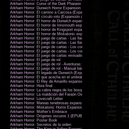
Arkham Horror: Curse of the Dark Pharaon Expansion
Arkham Horror: Dunwich Horror Expansion
Arkham Horror: El camino a Carcosa (Expansión de investigadores)
Arkham Horror: El círculo roto (Expansión de investigadores)
Arkham Horror: El horror de Dunwich expansión
Arkham Horror: El horror de Innsmouth expansión
Arkham Horror: El horror de Kingsport expansión
Arkham Horror: El horror de Miskatonic expansión
Arkham Horror: El juego de cartas - Las llaves escarlata - Campaña
Arkham Horror: El juego de cartas - Las llaves escarlata - Investigador
Arkham Horror: El juego de cartas - Los confines de la tierra - Campañ
Arkham Horror: El juego de cartas - Los confines de la tierra - Investig
Arkham Horror: El juego de cartas revisado
Arkham Horror: El juego de rol
Arkham Horror: El juego de rol - Aventuras: Misterios de Arkham
Arkham Horror: El juego de rol - Manual básico
Arkham Horror: El legado de Dunwich (Expansión de investigadores)
Arkham Horror: El que acecha en el umbral expansión
Arkham Horror: El Rey de Amarillo expansión
Arkham Horror: Hora final
Arkham Horror: La cabra negra de los bosques expansión
Arkham Horror: La maldición del Faraón Oscuro expansión (revisada)
Arkham Horror: Lovecraft Letter
Arkham Horror: Mareas tenebrosas expansión
Arkham Horror: Miskatonic Horror Expansion
Arkham Horror: Mother’s Embrace
Arkham Horror: Orígenes oscuros 1 (EPUB)
Arkham Horror: Poster Book
Arkham Horror: Secretos de la orden
Arkham Horror: The King in Yellow Expansion