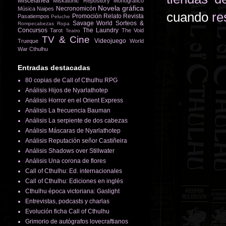
Miscelánea
Miskatonic Repository
Monográfico
Novela gráfica
Necronomicón
Música
Naipes
cuando
re
Promoción
Relato
Revista
Pasatiempos
Peluche
Savage World
Sorteos &
Rompecabezas
Ropa
Concursos
The Laundry
Tarot
The Void
Teatro
TV & Cine
Videojuego
Trueque
World
War Cthulhu
Entradas destacadas
80 copias de Call of Cthulhu RPG
Análisis Hijos de Nyarlathotep
Análisis Horror en el Orient Express
Análisis La frecuencia Bauman
Análisis La serpiente de dos cabezas
Análisis Máscaras de Nyarlathotep
Análisis Reputación señor Castiñeira
Análisis Shadows over Stillwater
Análisis Una corona de flores
Call of Cthulhu: Ed. internacionales
Call of Cthulhu: Ediciones en inglés
Cthulhu época victoriana: Gaslight
Entrevistas, podcasts y charlas
Evolución ficha Call of Cthulhu
Grimorio de autógrafos lovecraftianos