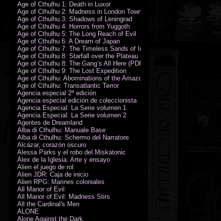
Age of Cthulhu 1: Death in Luxor
Age of Cthulhu 2: Madness in London Town
Age of Cthulhu 3: Shadows of Leningrad
Age of Cthulhu 4: Horrors from Yuggoth
Age of Cthulhu 5: The Long Reach of Evil
Age of Cthulhu 6: A Dream of Japan
Age of Cthulhu 7: The Timeless Sands of India
Age of Cthulhu 8: Starfall over the Plateau of Leng
Age of Cthulhu 8: The Gang’s All Here (PDF)
Age of Cthulhu 9: The Lost Expedition
Age of Cthulhu: Abominations of the Amazon
Age of Cthulhu: Transatlantic Terror
Agencia especial 2ª edición
Agencia especial edición de coleccionista
Agencia Especial: La Serie volumen 1
Agencia Especial: La Serie volumen 2
Agentes de Dreamland
Alba di Cthulhu: Manuale Base
Alba di Cthulhu: Schermo del Narratore
Alcázar, corazón oscuro
Alessa Parks y el robo del Miskatonic
Álex de la Iglesia: Arte y ensayo
Alien el juego de rol
Alien JDR: Caja de inicio
Alien RPG: Marines coloniales
All Manor of Evil
All Manor of Evil: Madness Stirs
All the Cardinal's Men
ALONE
Alone Against the Dark