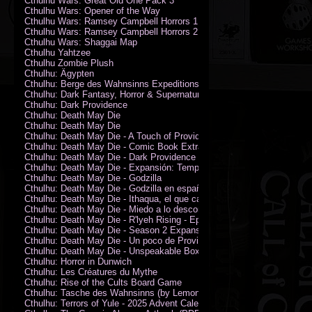
Cthulhu Wars: Great Old One Pack 3
Cthulhu Wars: Opener of the Way
Cthulhu Wars: Ramsey Campbell Horrors 1
Cthulhu Wars: Ramsey Campbell Horrors 2
Cthulhu Wars: Shaggai Map
Cthulhu Yahtzee
Cthulhu Zombie Plush
Cthulhu: Ägypten
Cthulhu: Berge des Wahnsinns Expeditionspack
Cthulhu: Dark Fantasy, Horror & Supernatural Movies
Cthulhu: Dark Providence
Cthulhu: Death May Die
Cthulhu: Death May Die
Cthulhu: Death May Die - A Touch of Providence
Cthulhu: Death May Die - Comic Book Extras vol. 2
Cthulhu: Death May Die - Dark Providence Investigators
Cthulhu: Death May Die - Expansión: Temporada 2
Cthulhu: Death May Die - Godzilla
Cthulhu: Death May Die - Godzilla en español
Cthulhu: Death May Die - Ithaqua, el que camina en el viento
Cthulhu: Death May Die - Miedo a lo desconocido
Cthulhu: Death May Die - R'lyeh Rising - Epic Episode
Cthulhu: Death May Die - Season 2 Expansion
Cthulhu: Death May Die - Un poco de Providence
Cthulhu: Death May Die - Unspeakable Box
Cthulhu: Horror in Dunwich
Cthulhu: Les Créatures du Mythe
Cthulhu: Rise of the Cults Board Game
Cthulhu: Tasche des Wahnsinns (by Lemonfish)
Cthulhu: Terrors of Yule - 2025 Advent Calendar