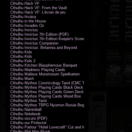
Cthulhu Hack VF
Cthulhu Hack VF: From the Vault
Cthulhu Hack VF: L'écran de jeu
Cthulhu hívása
Cthulhu in the House
Cthulhu Invades Oz
Cthulhu Invictus
Cthulhu Invictus 7th Edition (PDF)
Cthulhu Invictus 7th Edition Keeper's Screen
Cthulhu Invictus Companion
Cthulhu Invictus: Britannia and Beyond
Cthulhu Kids
Cthulhu Kids
Cthulhu Kids 2
Cthulhu Kitchen Blasphemous Banquet
Cthulhu Madness Playing Cards
Cthulhu Malleus Monstrorum Spielkarten
Cthulhu Mash
Cthulhu Mythos Cosmicology Tarot (CMC Tarot - Old Whispers)
Cthulhu Mythos Playing Cards Black Deck
Cthulhu Mythos Playing Cards Green Deck
Cthulhu Mythos Playing Cards Wood Box
Cthulhu Mythos Tarot
Cthulhu Mythos TRPG Nyumon Ruruie Beginners
Cthulhu Narrenball
Cthulhu Notebook
Cthulhu oscuro (PDF)
Cthulhu our Protector
Cthulhu Parlour "Hotel Lovecraft" Cut and fold Game-Cards
Cthulhu Phil Mini Plush