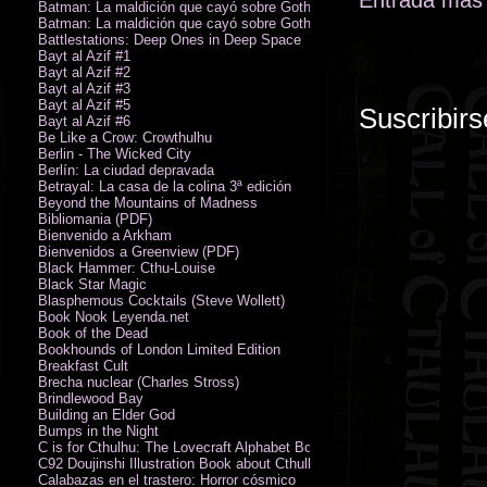
Entrada más 
Batman: La maldición que cayó sobre Gotham
Batman: La maldición que cayó sobre Gotham
Battlestations: Deep Ones in Deep Space
Bayt al Azif #1
Bayt al Azif #2
Bayt al Azif #3
Bayt al Azif #5
Suscribirs
Bayt al Azif #6
Be Like a Crow: Crowthulhu
Berlin - The Wicked City
Berlín: La ciudad depravada
Betrayal: La casa de la colina 3ª edición
Beyond the Mountains of Madness
Bibliomania (PDF)
Bienvenido a Arkham
Bienvenidos a Greenview (PDF)
Black Hammer: Cthu-Louise
Black Star Magic
Blasphemous Cocktails (Steve Wollett)
Book Nook Leyenda.net
Book of the Dead
Bookhounds of London Limited Edition
Breakfast Cult
Brecha nuclear (Charles Stross)
Brindlewood Bay
Building an Elder God
Bumps in the Night
C is for Cthulhu: The Lovecraft Alphabet Board Book
C92 Doujinshi Illustration Book about Cthulhu Mythos
Calabazas en el trastero: Horror cósmico