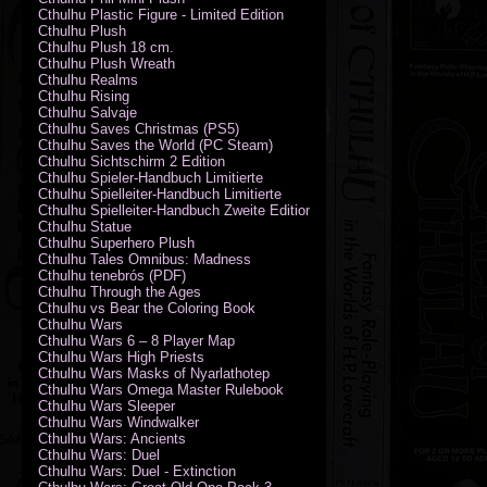
Cthulhu Plastic Figure - Limited Edition
Cthulhu Plush
Cthulhu Plush 18 cm.
Cthulhu Plush Wreath
Cthulhu Realms
Cthulhu Rising
Cthulhu Salvaje
Cthulhu Saves Christmas (PS5)
Cthulhu Saves the World (PC Steam)
Cthulhu Sichtschirm 2 Edition
Cthulhu Spieler-Handbuch Limitierte
Cthulhu Spielleiter-Handbuch Limitierte
Cthulhu Spielleiter-Handbuch Zweite Edition
Cthulhu Statue
Cthulhu Superhero Plush
Cthulhu Tales Omnibus: Madness
Cthulhu tenebrós (PDF)
Cthulhu Through the Ages
Cthulhu vs Bear the Coloring Book
Cthulhu Wars
Cthulhu Wars 6 – 8 Player Map
Cthulhu Wars High Priests
Cthulhu Wars Masks of Nyarlathotep
Cthulhu Wars Omega Master Rulebook
Cthulhu Wars Sleeper
Cthulhu Wars Windwalker
Cthulhu Wars: Ancients
Cthulhu Wars: Duel
Cthulhu Wars: Duel - Extinction