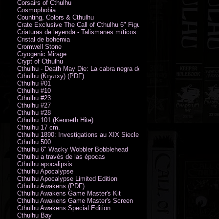
Corsairs of Cthulhu
Cosmophobia
Counting, Colors & Cthulhu
Crate Exclusive The Call of Cthulhu 6" Figure von Austin James
Criaturas de leyenda - Talismanes míticos: Símbolo arcano
Cristal de bohemia
Cromwell Stone
Cryogenic Mirage
Crypt of Cthulhu
Cthulhu - Death May Die: La cabra negra de los bosques
Cthulhu (Ктулху) (PDF)
Cthulhu #01
Cthulhu #10
Cthulhu #23
Cthulhu #27
Cthulhu #28
Cthulhu 101 (Kenneth Hite)
Cthulhu 17 cm.
Cthulhu 1890: Investigations au XIX Siecle
Cthulhu 500
Cthulhu 6" Wacky Wobbler Bobblehead
Cthulhu a través de las épocas
Cthulhu apocalipsis
Cthulhu Apocalypse
Cthulhu Apocalypse Limited Edition
Cthulhu Awakens (PDF)
Cthulhu Awakens Game Master's Kit
Cthulhu Awakens Game Master's Screen
Cthulhu Awakens Special Edition
Cthulhu Bay