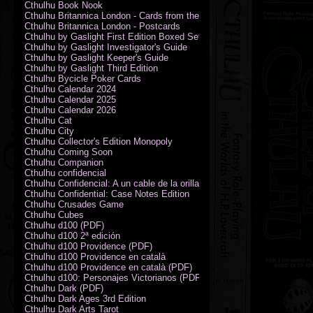
Cthulhu Book Nook
Cthulhu Britannica London - Cards from the Smoke
Cthulhu Britannica London - Postcards
Cthulhu by Gaslight First Edition Boxed Set
Cthulhu by Gaslight Investigator's Guide
Cthulhu by Gaslight Keeper's Guide
Cthulhu by Gaslight Third Edition
Cthulhu Bycicle Poker Cards
Cthulhu Calendar 2024
Cthulhu Calendar 2025
Cthulhu Calendar 2026
Cthulhu Cat
Cthulhu City
Cthulhu Collector's Edition Monopoly
Cthulhu Coming Soon
Cthulhu Companion
Cthulhu confidencial
Cthulhu Confidencial: A un cable de la orilla (PDF)
Cthulhu Confidential: Case Notes Edition
Cthulhu Crusades Game
Cthulhu Cubes
Cthulhu d100 (PDF)
Cthulhu d100 2ª edición
Cthulhu d100 Providence (PDF)
Cthulhu d100 Providence en català
Cthulhu d100 Providence en català (PDF)
Cthulhu d100: Personajes Victorianos (PDF)
Cthulhu Dark (PDF)
Cthulhu Dark Ages 3rd Edition
Cthulhu Dark Arts Tarot