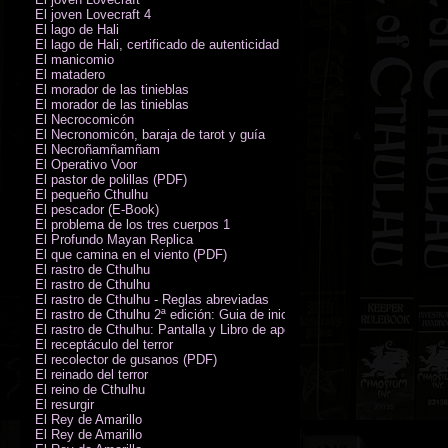
El joven Lovecraft 4
El lago de Hali
El lago de Hali, certificado de autenticidad
El manicomio
El matadero
El morador de las tinieblas
El morador de las tinieblas
El Necrocomicón
El Necronomicón, baraja de tarot y guía
El Necroñamñamñam
El Operativo Voor
El pastor de polillas (PDF)
El pequeño Cthulhu
El pescador (E-Book)
El problema de los tres cuerpos 1
El Profundo Mayan Replica
El que camina en el viento (PDF)
El rastro de Cthulhu
El rastro de Cthulhu
El rastro de Cthulhu - Reglas abreviadas
El rastro de Cthulhu 2ª edición: Guia de inicio (PDF)
El rastro de Cthulhu: Pantalla y Libro de apoyo del Guardián
El receptáculo del terror
El recolector de gusanos (PDF)
El reinado del terror
El reino de Cthulhu
El resurgir
El Rey de Amarillo
El Rey de Amarillo