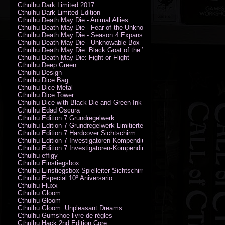
Cthulhu Dark Limited 2017
Cthulhu Dark Limited Edition
Cthulhu Death May Die - Animal Allies
Cthulhu Death May Die - Fear of the Unknown
Cthulhu Death May Die - Season 4 Expansion
Cthulhu Death May Die - Unknowable Box
Cthulhu Death May Die: Black Goat of the Woods
Cthulhu Death May Die: Fight or Flight
Cthulhu Deep Green
Cthulhu Design
Cthulhu Dice Bag
Cthulhu Dice Metal
Cthulhu Dice Tower
Cthulhu Dice with Black Die and Green Ink
Cthulhu Edad Oscura
Cthulhu Edition 7 Grundregelwerk
Cthulhu Edition 7 Grundregelwerk Limitierte Edition
Cthulhu Edition 7 Hardcover Sichtschirm
Cthulhu Edition 7 Investigatoren-Kompendium
Cthulhu Edition 7 Investigatoren-Kompendium Limitierte Edition
Cthulhu effigy
Cthulhu Einstiegsbox
Cthulhu Einstiegsbox Spielleiter-Sichtschirm
Cthulhu Especial 10º Aniversario
Cthulhu Fluxx
Cthulhu Gloom
Cthulhu Gloom
Cthulhu Gloom: Unpleasant Dreams
Cthulhu Gumshoe livre de règles
Cthulhu Hack 2nd Edition Core