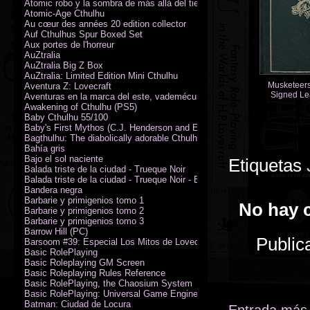
Atomic robo y la sombra de más allá del tiempo
Atomic-Age Cthulhu
Au cœur des années 20 edition collector
Auf Cthulhus Spur Boxed Set
Aux portes de l'horreur
AuZtralia
AuZtralia Big Z Box
AuZtralia: Limited Edition Mini Cthulhu
Musketeers
Aventura Z: Lovecraft
Signed Le
Aventuras en la marca del este, vademécum de campaña
Limited
Awakening of Cthulhu (PS5)
Baby Cthulhu 55/100
Baby's First Mythos (C.J. Henderson and Erica Henderson)
Bagthulhu: The diabolically adorable Cthulhu plushie dicebag
Bahía gris
Bajo el sol naciente
Etiquetas
Balada triste de la ciudad - Trueque Noir
Balada triste de la ciudad - Trueque Noir - Edición de coleccionista
Bandera negra
Barbarie y primigenios tomo 1
No hay 
Barbarie y primigenios tomo 2
Barbarie y primigenios tomo 3
Barrow Hill (PC)
Public
Barsoom #39: Especial Los Mitos de Lovecraft
Basic RolePlaying
Basic Roleplaying GM Screen
Basic Roleplaying Rules Reference
Basic RolePlaying, the Chaosium System
Basic RolePlaying: Universal Game Engine (PDF)
Batman: Ciudad de Locura