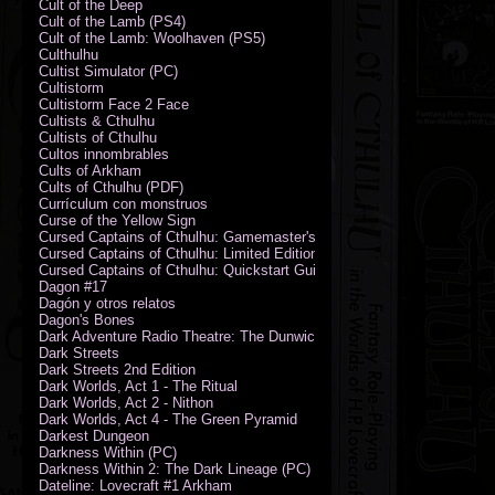
Cult of the Deep
Cult of the Lamb (PS4)
Cult of the Lamb: Woolhaven (PS5)
Culthulhu
Cultist Simulator (PC)
Cultistorm
Cultistorm Face 2 Face
Cultists & Cthulhu
Cultists of Cthulhu
Cultos innombrables
Cults of Arkham
Cults of Cthulhu (PDF)
Currículum con monstruos
Curse of the Yellow Sign
Cursed Captains of Cthulhu: Gamemaster's Toolkit & Dice
Cursed Captains of Cthulhu: Limited Edition
Cursed Captains of Cthulhu: Quickstart Guide (PDF)
Dagon #17
Dagón y otros relatos
Dagon's Bones
Dark Adventure Radio Theatre: The Dunwich Horror - Audio CD with Pr
Dark Streets
Dark Streets 2nd Edition
Dark Worlds, Act 1 - The Ritual
Dark Worlds, Act 2 - Nithon
Dark Worlds, Act 4 - The Green Pyramid
Darkest Dungeon
Darkness Within (PC)
Darkness Within 2: The Dark Lineage (PC)
Dateline: Lovecraft #1 Arkham