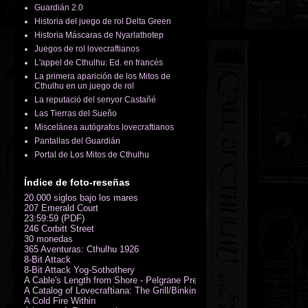
Guardián 2.0
Historia del juego de rol Delta Green
Historia Máscaras de Nyarlathotep
Juegos de rol lovecraftianos
L'appel de Cthulhu: Ed. en francés
La primera aparición de los Mitos de
Cthulhu en un juego de rol
La reputació del senyor Castañé
Las Tierras del Sueño
Miscelánea autógrafos lovecraftianos
Pantallas del Guardián
Portal de Los Mitos de Cthulhu
Índice de foto-reseñas
20.000 siglos bajo los mares
207 Emerald Court
23:59:59 (PDF)
246 Corbitt Street
30 monedas
365 Aventuras: Cthulhu 1926
8-Bit Attack
8-Bit Attack Yog-Sothothery
A Cable's Length from Shore - Pelgrane Press' FreeRPG 2018 (PDF)
A Catalog of Lovecraftiana: The Grill/Binkin Collection
A Cold Fire Within