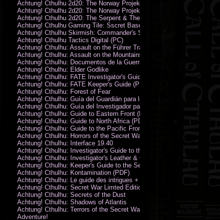
Achtung! Cthulhu 2d20: The Norway Projekt
Achtung! Cthulhu 2d20: The Norway Projekt (PDF)
Achtung! Cthulhu 2d20: The Serpent & The Sands
Achtung! Cthulhu Gaming Tile: Sscret Base & Icy Ruins
Achtung! Cthulhu Skirmish: Commander's Set
Achtung! Cthulhu Tactics Digital (PC)
Achtung! Cthulhu: Assault on the Führer Train
Achtung! Cthulhu: Assault on the Mountains of Madness
Achtung! Cthulhu: Documentos de la Guerra Secreta
Achtung! Cthulhu: Elder Godlike
Achtung! Cthulhu: FATE Investigator's Guide (PDF)
Achtung! Cthulhu: FATE Keeper's Guide (PDF)
Achtung! Cthulhu: Forest of Fear
Achtung! Cthulhu: Guía del Guardián para la Guerra Secreta
Achtung! Cthulhu: Guía del Investigador para la Guerra Secreta
Achtung! Cthulhu: Guide to Eastern Front (PDF)
Achtung! Cthulhu: Guide to North Africa (PDF)
Achtung! Cthulhu: Guide to the Pacific Front
Achtung! Cthulhu: Horrors of the Secret War
Achtung! Cthulhu: Interface 19.40
Achtung! Cthulhu: Investigator's Guide to the Secret War
Achtung! Cthulhu: Investigator's Leather & Canvas Bag
Achtung! Cthulhu: Keeper's Guide to the Secret War
Achtung! Cthulhu: Kontamination (PDF)
Achtung! Cthulhu: Le guide des intrigues + ecran
Achtung! Cthulhu: Secret War Limted Edition Book
Achtung! Cthulhu: Secrets of the Dust
Achtung! Cthulhu: Shadows of Atlantis
Achtung! Cthulhu: Terrors of the Secret War
Adventure!