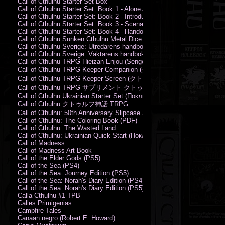
Call of Cthulhu Starter Set Box
Call of Cthulhu Starter Set: Book 1 - Alone Against the Flames
Call of Cthulhu Starter Set: Book 2 - Introductory Rules
Call of Cthulhu Starter Set: Book 3 - Scenarios
Call of Cthulhu Starter Set: Book 4 - Handouts
Call of Cthulhu Sunken Cthulhu Metal Dice Set
Call of Cthulhu Sverige: Utredarens handbok (PDF)
Call of Cthulhu Sverige. Väktarens handbok
Call of Cthulhu TRPG Hieizan Enjou (Sengoku Period)
Call of Cthulhu TRPG Keeper Companion (クトゥルフ神話TRPG
Call of Cthulhu TRPG Keeper Screen (クトゥルフ神話TRPG キ
Call of Cthulhu TRPG サプリメント クトゥルフ2015
Call of Cthulhu Ukrainian Starter Set (Поклик Ктулху. Базовий набір)
Call of Cthulhu クトゥルフ神話 TRPG
Call of Cthulhu: 50th Anniversary Slipcase Set
Call of Cthulhu: The Coloring Book (PDF)
Call of Cthulhu: The Wasted Land
Call of Cthulhu: Ukrainian Quick-Start (Поклик Ктулху. Швидкий старт
Call of Madness
Call of Madness Art Book
Call of the Elder Gods (PS5)
Call of the Sea (PS4)
Call of the Sea: Journey Edition (PS5)
Call of the Sea: Norah's Diary Edition (PS4)
Call of the Sea: Norah's Diary Edition (PS5)
Calla Cthulhu #1 TPB
Calles Primigenias
Campfire Tales
Canaan negro (Robert E. Howard)