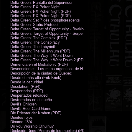
Delta Green: Pantalla del Supervisor
Delta Green: PX Poker Night
Delta Green: PX Poker Night (PDF)
Delta Green: PX Poker Night (PDF)
Delta Green: Set 7 dés phosphorescents
Delta Green: Static Protocol
Delta Green: Target of Opportunity - Byakhee
Delta Green: Target of Opportunity - Serpent Man
Delta Green: The Complex (PDF)
Delta Green: The Conspiracy
Delta Green: The Labyrinth
Delta Green: The Millennium (PDF)
Delta Green: The Way It Went Down
Delta Green: The Way It Went Down 2 (PDF)
Demencia en el Miskatonic (PDF)
Descendientes: Los mitos argentinos de H.P. Lovecraft
Descripción de la ciudad de Quebec
Desde el más allá (Erik Kriek)
Desde la oscuridad
Desolatium (PS4)
Despertados (PDF)
Despertados reloaded
Desterrados en el sueño
Devil's Children
Devil's Reef Card Game
Die Priester der Krahen (PDF)
Dientes rojos
Dinamo #3/4
Do you Worship Cthulhu?
Dockside Dogs (Perros de los muelles) (PDF)