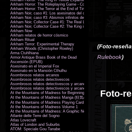
Arkham Horror: The Roleplaying Game - Core Rulebook (PDF)
Arkham Horror: The Terror at the End of Time
Arkham Noir, caso #1: Los asesinatos del culto de la bruja
Arkham Noir, caso #3: Abismos infinitos de oscuridad
Arkham Noir, Collector Case #1: The Real Leeds
Arkham Noir, Collector Case #2: The King in Yellow
Arkham Now
Arkham relatos de horror cósmico
Arkham Ritual
Arkham Terror: Experimental Therapy
(Foto-reseñ
Arkham Woods (Christopher Rowley)
Arma Ctuhlhiana
R
ulebook
)
Armor Antique Brass Book of the Dead
Ascensión (EPUB)
Asesinato en el Imperial Fox
Asesinato en la Mansión Cthulhu
Asombrosos relatos arcanos
Asombrosos relatos detectivescos
Asombrosos relatos detectivescos y arcanos
Asombrosos relatos detectivescos y arcanos
Foto-re
At the Mountains of Madness for Beginning Readers
At the Mountains of Madness Manga (狂気の山脈)
At the Mountains of Madness Playing Cards
At the Mountains of Madness Volume 1
At the Mountains of Madness: A Graphic Novel
Atlante delle Terre del Sogno
Atlas Lovecraft
Atlas of London and Suburbs
ATOM: Speciale Gou Tanabe