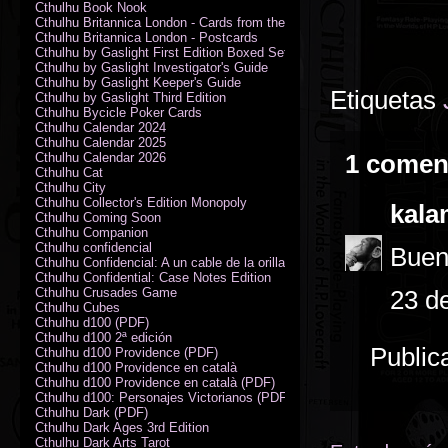
Cthulhu Book Nook
Cthulhu Britannica London - Cards from the Smoke
Cthulhu Britannica London - Postcards
Cthulhu by Gaslight First Edition Boxed Set
Cthulhu by Gaslight Investigator's Guide
Cthulhu by Gaslight Keeper's Guide
Etiquetas
Cthulhu by Gaslight Third Edition
Cthulhu Bycicle Poker Cards
Cthulhu Calendar 2024
Cthulhu Calendar 2025
1 comen
Cthulhu Calendar 2026
Cthulhu Cat
Cthulhu City
Cthulhu Collector's Edition Monopoly
kala
Cthulhu Coming Soon
Cthulhu Companion
Cthulhu confidencial
Buen
Cthulhu Confidencial: A un cable de la orilla (PDF)
Cthulhu Confidential: Case Notes Edition
Cthulhu Crusades Game
23 d
Cthulhu Cubes
Cthulhu d100 (PDF)
Cthulhu d100 2ª edición
Public
Cthulhu d100 Providence (PDF)
Cthulhu d100 Providence en català
Cthulhu d100 Providence en català (PDF)
Cthulhu d100: Personajes Victorianos (PDF)
Cthulhu Dark (PDF)
Cthulhu Dark Ages 3rd Edition
Cthulhu Dark Arts Tarot