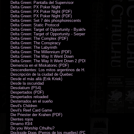
Delta Green: Pantalla del Supervisor
Delta Green: PX Poker Night
Delta Green: PX Poker Night (PDF)
Delta Green: PX Poker Night (PDF)
Delta Green: Set 7 dés phosphorescents
Delta Green: Static Protocol
Delta Green: Target of Opportunity - Byakhee
Delta Green: Target of Opportunity - Serpent Man
Delta Green: The Complex (PDF)
Delta Green: The Conspiracy
Delta Green: The Labyrinth
Delta Green: The Millennium (PDF)
Delta Green: The Way It Went Down
Delta Green: The Way It Went Down 2 (PDF)
Demencia en el Miskatonic (PDF)
Descendientes: Los mitos argentinos de H.P. Lovecraft
Descripción de la ciudad de Quebec
Desde el más allá (Erik Kriek)
Desde la oscuridad
Desolatium (PS4)
Despertados (PDF)
Despertados reloaded
Desterrados en el sueño
Devil's Children
Devil's Reef Card Game
Die Priester der Krahen (PDF)
Dientes rojos
Dinamo #3/4
Do you Worship Cthulhu?
Dockside Dogs (Perros de los muelles) (PDF)