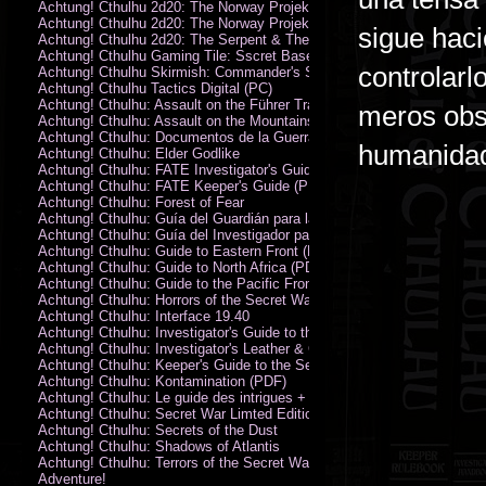
Achtung! Cthulhu 2d20: The Norway Projekt
Achtung! Cthulhu 2d20: The Norway Projekt (PDF)
sigue hac
Achtung! Cthulhu 2d20: The Serpent & The Sands
Achtung! Cthulhu Gaming Tile: Sscret Base & Icy Ruins
controlarl
Achtung! Cthulhu Skirmish: Commander's Set
Achtung! Cthulhu Tactics Digital (PC)
Achtung! Cthulhu: Assault on the Führer Train
meros obse
Achtung! Cthulhu: Assault on the Mountains of Madness
Achtung! Cthulhu: Documentos de la Guerra Secreta
humanida
Achtung! Cthulhu: Elder Godlike
Achtung! Cthulhu: FATE Investigator's Guide (PDF)
Achtung! Cthulhu: FATE Keeper's Guide (PDF)
Achtung! Cthulhu: Forest of Fear
Achtung! Cthulhu: Guía del Guardián para la Guerra Secreta
Achtung! Cthulhu: Guía del Investigador para la Guerra Secreta
Achtung! Cthulhu: Guide to Eastern Front (PDF)
Achtung! Cthulhu: Guide to North Africa (PDF)
Achtung! Cthulhu: Guide to the Pacific Front
Achtung! Cthulhu: Horrors of the Secret War
Achtung! Cthulhu: Interface 19.40
Achtung! Cthulhu: Investigator's Guide to the Secret War
Achtung! Cthulhu: Investigator's Leather & Canvas Bag
Achtung! Cthulhu: Keeper's Guide to the Secret War
Achtung! Cthulhu: Kontamination (PDF)
Achtung! Cthulhu: Le guide des intrigues + ecran
Achtung! Cthulhu: Secret War Limted Edition Book
Achtung! Cthulhu: Secrets of the Dust
Achtung! Cthulhu: Shadows of Atlantis
Achtung! Cthulhu: Terrors of the Secret War
Adventure!