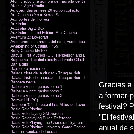
Atomic robo y la sombra de más allá del tiempo
Atomic-Age Cthulhu
Au cœur des années 20 edition collector
Auf Cthulhus Spur Boxed Set
Aux portes de l'horreur
AuZtralia
AuZtralia Big Z Box
AuZtralia: Limited Edition Mini Cthulhu
Aventura Z: Lovecraft
Aventuras en la marca del este, vademécum de campaña
Awakening of Cthulhu (PS5)
Baby Cthulhu 55/100
Baby's First Mythos (C.J. Henderson and Erica Henderson)
Bagthulhu: The diabolically adorable Cthulhu plushie dicebag
Bahía gris
Bajo el sol naciente
Balada triste de la ciudad - Trueque Noir
Balada triste de la ciudad - Trueque Noir - Edición de coleccionista
Bandera negra
Gracias a
Barbarie y primigenios tomo 1
Barbarie y primigenios tomo 2
a formar p
Barbarie y primigenios tomo 3
Barrow Hill (PC)
festival? 
Barsoom #39: Especial Los Mitos de Lovecraft
Basic RolePlaying
Basic Roleplaying GM Screen
"El festiv
Basic Roleplaying Rules Reference
Basic RolePlaying, the Chaosium System
anual de s
Basic RolePlaying: Universal Game Engine (PDF)
Batman: Ciudad de Locura