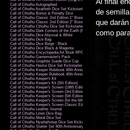
Al final e
Call of Cthulhu Autographed
Call of Cthulhu Azathoth Dice Set Kickstarter Edition
de semilla
Call of Cthulhu Bonus & Penalty Dice
Call of Cthulhu Classic 2nd Edition 1" Boxed Rules Set
que darán 
Call of Cthulhu Classic 2nd Edition 2" Boxed Rules Set
Call of Cthulhu Cthulhu Dice Set Kickstarter Edition
Call of Cthulhu Dark Corners of the Earth (PC)
como para
Call of Cthulhu Dice Abyssal & White
Call of Cthulhu Dice Bag
Call of Cthulhu Dice Beige - Black
Call of Cthulhu Dice Black & Magenta
Call of Cthulhu Encyclopedia Art Book RPG KA
Call of Cthulhu Gamemaster's Pack
Call of Cthulhu Graphite Suede Dice Cup
Call of Cthulhu Hastur Dice Set Kickstarter Edition
Call of Cthulhu Keeper Rulebook 40th Anniversary Edition
Call of Cthulhu Keeper Rulebook 40th Anniversary Edition (PDF)
Call of Cthulhu Keeper's Kit
Call of Cthulhu Keeper's Kit (5th Edition)
Call of Cthulhu Keeper's Screen (1985 Edition)
Call of Cthulhu Keeper's Screen (3rd Edition)
Call of Cthulhu Keeper's Screen (5th Edition)
Call of Cthulhu Keeper's Screen (for the 6th Edition Rules)
Call of Cthulhu Keeper's Screen Classic Edition
Call of Cthulhu Leather Journal
Call of Cthulhu Linen Dice Bag
Call of Cthulhu Metal Dice Set
Call of Cthulhu Nyarlathotep Dice Set Kickstarter Edition
Call of Cthulhu Starter Set 40th Anniversary Edition