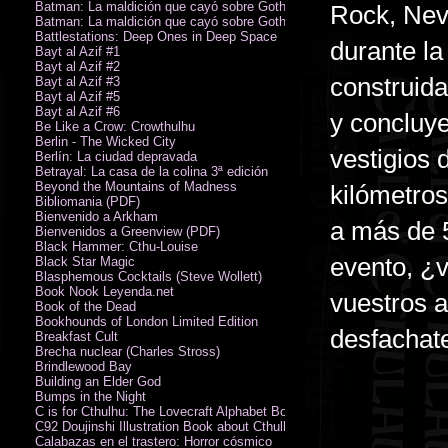
Batman: La maldición que cayó sobre Gotham
Rock, Nev
Batman: La maldición que cayó sobre Gotham
Battlestations: Deep Ones in Deep Space
durante l
Bayt al Azif #1
Bayt al Azif #2
construida
Bayt al Azif #3
Bayt al Azif #5
Bayt al Azif #6
y concluye
Be Like a Crow: Crowthulhu
Berlin - The Wicked City
vestigios 
Berlín: La ciudad depravada
Betrayal: La casa de la colina 3ª edición
Beyond the Mountains of Madness
kilómetros
Bibliomania (PDF)
Bienvenido a Arkham
a más de 5
Bienvenidos a Greenview (PDF)
Black Hammer: Cthu-Louise
evento, ¿v
Black Star Magic
Blasphemous Cocktails (Steve Wollett)
Book Nook Leyenda.net
vuestros 
Book of the Dead
Bookhounds of London Limited Edition
desfachate
Breakfast Cult
Brecha nuclear (Charles Stross)
Brindlewood Bay
Building an Elder God
Bumps in the Night
C is for Cthulhu: The Lovecraft Alphabet Board Book
C92 Doujinshi Illustration Book about Cthulhu Mythos
Calabazas en el trastero: Horror cósmico