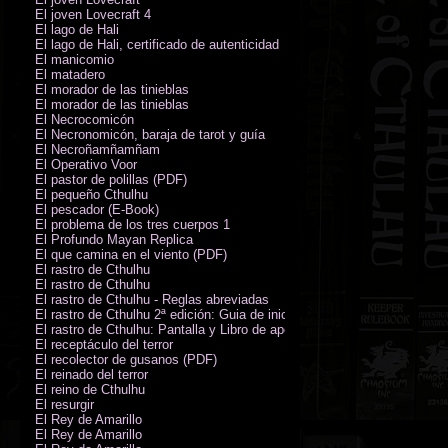
El joven Lovecraft 4
El lago de Hali
El lago de Hali, certificado de autenticidad
El manicomio
El matadero
El morador de las tinieblas
El morador de las tinieblas
El Necrocomicón
El Necronomicón, baraja de tarot y guía
El Necroñamñamñam
El Operativo Voor
El pastor de polillas (PDF)
El pequeño Cthulhu
El pescador (E-Book)
El problema de los tres cuerpos 1
El Profundo Mayan Replica
El que camina en el viento (PDF)
El rastro de Cthulhu
El rastro de Cthulhu
El rastro de Cthulhu - Reglas abreviadas
El rastro de Cthulhu 2ª edición: Guia de inicio (PDF)
El rastro de Cthulhu: Pantalla y Libro de apoyo del Guardián
El receptáculo del terror
El recolector de gusanos (PDF)
El reinado del terror
El reino de Cthulhu
El resurgir
El Rey de Amarillo
El Rey de Amarillo