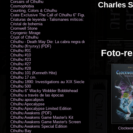
Corsairs of Cthulhu
Charles S
Cosmophobia
Counting, Colors & Cthulhu
Crate Exclusive The Call of Cthulhu 6" Figure von Austin James
Criaturas de leyenda - Talismanes míticos: Símbolo arcano
Cristal de bohemia
Cromwell Stone
Cryogenic Mirage
Crypt of Cthulhu
Cthulhu - Death May Die: La cabra negra de los bosques
Cthulhu (Ктулху) (PDF)
Foto-re
Cthulhu #01
Cthulhu #10
Cthulhu #23
Cthulhu #27
Cthulhu #28
Cthulhu 101 (Kenneth Hite)
Cthulhu 17 cm.
Cthulhu 1890: Investigations au XIX Siecle
Cthulhu 500
Cthulhu 6" Wacky Wobbler Bobblehead
Cthulhu a través de las épocas
Cthulhu apocalipsis
Cthulhu Apocalypse
Cthulhu Apocalypse Limited Edition
Cthulhu Awakens (PDF)
Cthulhu Awakens Game Master's Kit
Cthulhu Awakens Game Master's Screen
Cthulhu Awakens Special Edition
Clockwor
Cthulhu Bay