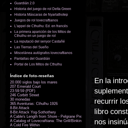
Guardián 2.0
Historia del juego de rol Delta Green
Historia Máscaras de Nyarlathotep
Juegos de rol lovecraftianos
L'appel de Cthulhu: Ed. en francés
La primera aparición de los Mitos de
Cthulhu en un juego de rol
La reputació del senyor Castañé
Las Tierras del Sueño
Miscelánea autógrafos lovecraftianos
Pantallas del Guardián
Portal de Los Mitos de Cthulhu
Índice de foto-reseñas
En la intr
20.000 siglos bajo los mares
207 Emerald Court
suplement
23:59:59 (PDF)
246 Corbitt Street
recurrir l
30 monedas
365 Aventuras: Cthulhu 1926
8-Bit Attack
libro cons
8-Bit Attack Yog-Sothothery
A Cable's Length from Shore - Pelgrane Press' FreeRPG 2018 (PDF)
nos insinú
A Catalog of Lovecraftiana: The Grill/Binkin Collection
A Cold Fire Within