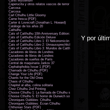
Canis Mysterium
Caperucita y otros relatos vascos de terror (M. Rodríguez)
Carcosa
Carcosa
Carl Cthulhu Little Gloomy
Carne fresca (PDF)
Carter & Lovecraft (Jonathan L. Howard)
Catálogo de los años 20
Cathulhu
Cats of Catthulhu 10th Anniversary Edition: Quick Start Rules
Y por últi
Cats of Catthulhu Edición Deluxe
Cats of Catthulhu Libro 1: El Nekonomicón
Cats of Catthulhu Libro 2: Unnaussprechlichen Katzen
Cats of Catthulhu Libro 3: Mundos de Catthulhu
Cazadores de libros de Londres
Cazadores de libros de Londres
Cazadores de sueños de París
Central de maquinaria Jarkov 37
Cephalophobia Issue 1 (PDF)
Chamado de Cthulhu (PDF)
Change Your Life (PDF)
Chants for the Old Ones
Chaos of Cthulhu
Chapitel al alba, colina solitaria
Chez Cthulhu 2nd Printing
Choose Cthulhu 1: La llamada de Cthulhu softcover
Choose Cthulhu 5: El horror de Dunwich softcover
Chroniques Oubliées: Cthulhu
Chroniques Oubliées: Écran Cthulhu
Chthonian Stars (PDF)