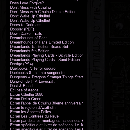
Does Love Forgive?
Don't Mess with Cthulhu
Don't Mess with Cthulhu Deluxe Edition
Don't Wake Up Cthulhu!
Don't Wake Up Cthulhu!
Doors to Darkness
Doppler (PDF)
Down Darker Trails
Dreamhounds of Paris
Dreamhounds of Paris Limited Edition
Dreamlands 1st Edition Boxed Set
Dreamlands 5th Edition
Dreamlands Playing Cards - Bicycle Edition
Dreamlands Playing Cards - Sand Edition
Dredge (PS4)
Duelbooks 7: Terror oscuro
Duelbooks 8: Instinto sangriento
Dungeons & Dragons Stranger Things Starter Set
Dunwich de H.P. Lovecraft
Dust & Blood
Eclipse of Aeons
Ecran Cthulhu 1890
Ecran Delta Green
Ecran l'appel de Cthulhu 30eme anniversaire
Ecran le rejeton d'Azathoth
Ecran les Annees Folles
Ecran Les Contrées du Réve
Ecran par dela les montagnes hallucinees + kit d'expedition
Ecran spécifique et livret de scénario: Le Jour de la Bête
Ecran spécifique et livret de scénario: Les Masques de Nyarlathotep