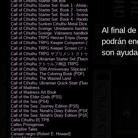
Call of Cthulhu Starter Set Box
Call of Cthulhu Starter Set: Book 1 - Alone Against the Flames
Call of Cthulhu Starter Set: Book 2 - Introductory Rules
Call of Cthulhu Starter Set: Book 3 - Scenarios
Call of Cthulhu Starter Set: Book 4 - Handouts
Call of Cthulhu Sunken Cthulhu Metal Dice Set
Al final d
Call of Cthulhu Sverige: Utredarens handbok (PDF)
Call of Cthulhu Sverige. Väktarens handbok
Call of Cthulhu TRPG Hieizan Enjou (Sengoku Period)
podrán enc
Call of Cthulhu TRPG Keeper Companion (クトゥルフ神話TRPG
Call of Cthulhu TRPG Keeper Screen (クトゥルフ神話TRPG キ
son ayuda
Call of Cthulhu TRPG サプリメント クトゥルフ2015
Call of Cthulhu Ukrainian Starter Set (Поклик Ктулху. Базовий набір)
Call of Cthulhu クトゥルフ神話 TRPG
Call of Cthulhu: 50th Anniversary Slipcase Set
Call of Cthulhu: The Coloring Book (PDF)
Call of Cthulhu: The Wasted Land
Call of Cthulhu: Ukrainian Quick-Start (Поклик Ктулху. Швидкий старт
Call of Madness
Call of Madness Art Book
Call of the Elder Gods (PS5)
Call of the Sea (PS4)
Call of the Sea: Journey Edition (PS5)
Call of the Sea: Norah's Diary Edition (PS4)
Call of the Sea: Norah's Diary Edition (PS5)
Calla Cthulhu #1 TPB
Calles Primigenias
Campfire Tales
Canaan negro (Robert E. Howard)