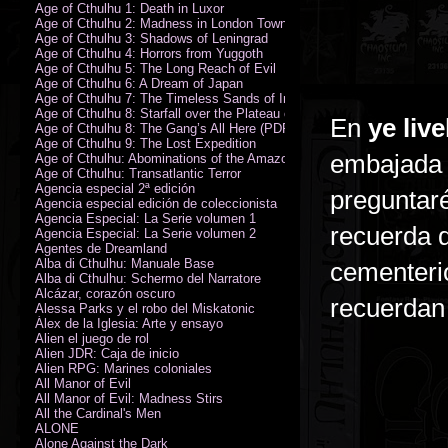
Age of Cthulhu 1: Death in Luxor
Age of Cthulhu 2: Madness in London Town
Age of Cthulhu 3: Shadows of Leningrad
Age of Cthulhu 4: Horrors from Yuggoth
Age of Cthulhu 5: The Long Reach of Evil
Age of Cthulhu 6: A Dream of Japan
Age of Cthulhu 7: The Timeless Sands of India
Age of Cthulhu 8: Starfall over the Plateau of Leng
En
ye liv
Age of Cthulhu 8: The Gang’s All Here (PDF)
Age of Cthulhu 9: The Lost Expedition
embajada 
Age of Cthulhu: Abominations of the Amazon
Age of Cthulhu: Transatlantic Terror
Agencia especial 2ª edición
preguntaré
Agencia especial edición de coleccionista
Agencia Especial: La Serie volumen 1
recuerda 
Agencia Especial: La Serie volumen 2
Agentes de Dreamland
Alba di Cthulhu: Manuale Base
cementeri
Alba di Cthulhu: Schermo del Narratore
Alcázar, corazón oscuro
recuerdan
Alessa Parks y el robo del Miskatonic
Álex de la Iglesia: Arte y ensayo
Alien el juego de rol
Alien JDR: Caja de inicio
Alien RPG: Marines coloniales
All Manor of Evil
All Manor of Evil: Madness Stirs
All the Cardinal's Men
ALONE
Alone Against the Dark