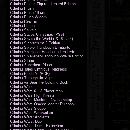
Cthulhu Plastic Figure - Limited Edition
Cthulhu Plush
Cthulhu Plush 18 cm.
Cthulhu Plush Wreath
Cthulhu Realms
Cthulhu Rising
Cthulhu Salvaje
Cthulhu Saves Christmas (PS5)
Cthulhu Saves the World (PC Steam)
Cthulhu Sichtschirm 2 Edition
Cthulhu Spieler-Handbuch Limitierte
Cthulhu Spielleiter-Handbuch Limitierte
Cthulhu Spielleiter-Handbuch Zweite Edition
Cthulhu Statue
Cthulhu Superhero Plush
Cthulhu Tales Omnibus: Madness
Cthulhu tenebrós (PDF)
Cthulhu Through the Ages
Cthulhu vs Bear the Coloring Book
Cthulhu Wars
Cthulhu Wars 6 – 8 Player Map
Cthulhu Wars High Priests
Cthulhu Wars Masks of Nyarlathotep
Cthulhu Wars Omega Master Rulebook
Cthulhu Wars Sleeper
Cthulhu Wars Windwalker
Cthulhu Wars: Ancients
Cthulhu Wars: Duel
Cthulhu Wars: Duel - Extinction