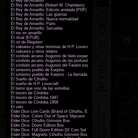
El Rey de Amarillo
El Rey de Amarillo (Robert W. Chambers)
El Rey de Amarillo: Edición anotada (PDF)
El Rey de Amarillo: Las guerras
El Rey de Amarillo: Nueva normalidad
El Rey de Amarillo: Paris
El Rey de Amarillo: Secuelas
El rey en amarillo
El ritual (EPUB)
El rol de Réquiem
El sabueso y otras historias de H.P. Lovecraft
El sabueso y otros relatos
El símbolo arcano: Augurios de hielo expansión
El símbolo arcano: Augurios de las profundidades expansión
El símbolo arcano: Augurios del Faraón expansión
El siniestro pueblo de Karpino
El siniestro pueblo de Karpino - La llamada de Cthulhu
El Sueño de Cthulhu
El sueño de H.P. Lovecraft
El terror que vino de las estrellas
El tesoro de Córdoba
El tesoro de Córdoba 1947
El tesoro de Córdoba 1958
El velo
Elder Dice Lore Cards (Brand of Cthulhu, Elder Sign, Astral Elder Sign)
Elder Dice: Colors Out of Space Slipcase
Elder Dice: Cthulhu Grimoire Box
Elder Dice: Doom Edition Box
Elder Dice: Full Doom Edition D2 Coin Set
Elder Dice: Magnetic Cthulhu Grimoire Box