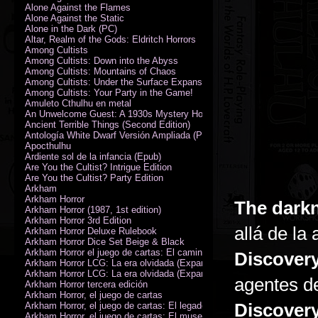
Alone Against the Flames
Alone Against the Static
Alone in the Dark (PC)
Altar, Realm of the Gods: Eldritch Horrors
Among Cultists
Among Cultists: Down into the Abyss
Among Cultists: Mountains of Chaos
Among Cultists: Under the Surface Expansion
Among Cultists: Your Party in the Game!
Amuleto Cthulhu en metal
An Unwelcome Guest: A 1930s Mystery Horror Adventure RPG
Ancient Terrible Things (Second Edition)
Antología White Dwarf Versión Ampliada (PDF)
Apocthulhu
Ardiente sol de la infancia (Epub)
Are You the Cultist? Intrigue Edition
Are You the Cultist? Party Edition
Arkham
Arkham Horror
The dark
Arkham Horror (1987, 1st edition)
Arkham Horror 3rd Edition
allá de la
Arkham Horror Deluxe Rulebook
Arkham Horror Dice Set Beige & Black
Arkham Horror el juego de cartas: El camino a Carcosa - Exp. campañ
Discover
Arkham Horror LCG: La era olvidada (Expansión de campaña)
Arkham Horror LCG: La era olvidada (Expansión de investigadores)
agentes 
Arkham Horror tercera edición
Arkham Horror, el juego de cartas
Discover
Arkham Horror, el juego de cartas: El legado de Dunwich expansión
Arkham Horror, el juego de cartas: El museo Miskatonic