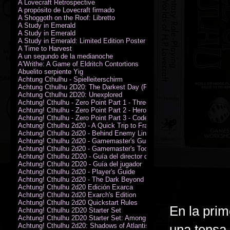
A Lovecraft Retrospective
A propósito de Lovecraft firmado
A Shoggoth on the Roof: Libretto
A Study in Emerald
A Study in Emerald
A Study in Emerald: Limited Edition Poster (Neil Gaiman)
A Time to Harvest
A un segundo de la medianoche
A'Writhe: A Game of Eldritch Contortions
Abuelito serpiente Yig
Achtung Cthulhu - Spielleiterschirm
Achtung Cthulhu 2D20: The Darkest Day (PDF)
Achtung Cthulhu 2D20: Unexplored
Achtung! Cthulhu - Zero Point Part 1 - Three Kings
Achtung! Cthulhu - Zero Point Part 2 - Heroes of the Sea
Achtung! Cthulhu - Zero Point Part 3 - Code of Honour (PDF)
Achtung! Cthulhu 2d20 - A Quick Trip to France (PDF)
Achtung! Cthulhu 2d20 - Behind Enemy Lines
Achtung! Cthulhu 2d20 - Gamemaster's Guide
Achtung! Cthulhu 2d20 - Gamemaster's Toolkit
Achtung! Cthulhu 2D20 - Guía del director de juego
Achtung! Cthulhu 2D20 - Guía del jugador
Achtung! Cthulhu 2d20 - Player's Guide
Achtung! Cthulhu 2d20 - The Dark Beyond
Achtung! Cthulhu 2d20 Edición Exarca
Achtung! Cthulhu 2d20 Exarch's Edition
Achtung! Cthulhu 2d20 Quickstart Rules
En la prim
Achtung! Cthulhu 2D20 Starter Set
Achtung! Cthulhu 2D20 Starter Set: Among the Wolves (PDF)
Achtung! Cthulhu 2d20: Shadows of Atlantis
una tensa 