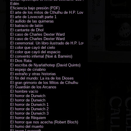
Edén
Eficiencia bajo presión (PDF)
El arte de los mitos de Cthulhu de H.P. Lovecraft
El arte de Lovecraft parte 1
El aullido de las quimeras
El batracio de latón
El cantante de Dhol
El caso de Charles Dexter Ward
El caso de Charles Dexter Ward
El ceremonial. Un libro ilustrado de H.P. Lovecraft
El color que cayó del cielo
El color que cayó del espacio
El convento infernal (Noé & Barreiro)
El Dios Rata
El escriba de Nyarlathotep (David Quinto)
El espejo de cinabrio
El extraño y otras historias
El fin del mundo: La ira de los Dioses
El gran grimorio de los Mitos de Cthulhu
El Guardián de los Arcanos
El hombre vacío
El horror de Dunwich
El horror de Dunwich
El horror de Dunwich 1
El horror de Dunwich 2
El horror de Dunwich 3
El horror de Réquiem
El horror que nos acecha (Robert Bloch)
El humo del muerto
El joven Lovecraft