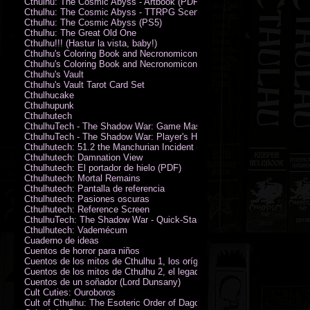
Cthulhu: The Cosmic Abyss - Artbook (PDF)
Cthulhu: The Cosmic Abyss - TTRPG Scenario - Arkham Horror (PDF)
Cthulhu: The Cosmic Abyss (PS5)
Cthulhu: The Great Old One
Cthulhu!!! (Hastur la vista, baby!)
Cthulhu's Coloring Book and Necronomicon of Sunny Day Doings
Cthulhu's Coloring Book and Necronomicon of Sunny Day Doings New 
Cthulhu's Vault
Cthulhu's Vault Tarot Card Set
Cthulhucake
Cthulhupunk
Cthulhutech
CthulhuTech - The Shadow War: Game Master's Guide (PDF)
CthulhuTech - The Shadow War: Player's Handbook (PDF)
Cthulhutech: 51.2 the Manchurian Incident (PDF)
Cthulhutech: Damnation View
Cthulhutech: El portador de hielo (PDF)
Cthulhutech: Mortal Remains
Cthulhutech: Pantalla de referencia
Cthulhutech: Pasiones oscuras
Cthulhutech: Reference Screen
CthulhuTech: The Shadow War - Quick-Start Rules (PDF)
Cthulhutech: Vademécum
Cuaderno de ideas
Cuentos de horror para niños
Cuentos de los mitos de Cthulhu 1, los orígenes
Cuentos de los mitos de Cthulhu 2, el legado
Cuentos de un soñador (Lord Dunsany)
Cult Cuties: Ouroboros
Cult of Cthulhu: The Esoteric Order of Dagon Vol.1: Book One