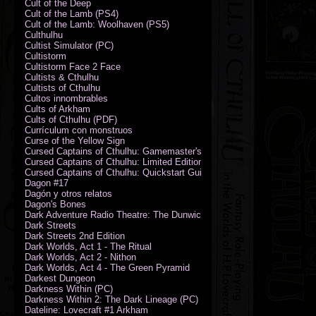
Cult of the Deep
Cult of the Lamb (PS4)
Cult of the Lamb: Woolhaven (PS5)
Culthulhu
Cultist Simulator (PC)
Cultistorm
Cultistorm Face 2 Face
Cultists & Cthulhu
Cultists of Cthulhu
Cultos innombrables
Cults of Arkham
Cults of Cthulhu (PDF)
Currículum con monstruos
Curse of the Yellow Sign
Cursed Captains of Cthulhu: Gamemaster's Toolkit & Dice
Cursed Captains of Cthulhu: Limited Edition
Cursed Captains of Cthulhu: Quickstart Guide (PDF)
Dagon #17
Dagón y otros relatos
Dagon's Bones
Dark Adventure Radio Theatre: The Dunwich Horror - Audio CD with Pr
Dark Streets
Dark Streets 2nd Edition
Dark Worlds, Act 1 - The Ritual
Dark Worlds, Act 2 - Nithon
Dark Worlds, Act 4 - The Green Pyramid
Darkest Dungeon
Darkness Within (PC)
Darkness Within 2: The Dark Lineage (PC)
Dateline: Lovecraft #1 Arkham