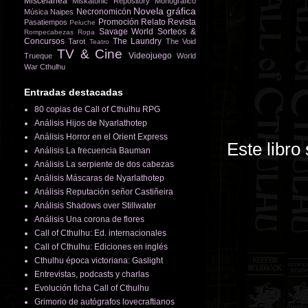
Miscelánea
Miskatonic Repository
Monográfico
Novela gráfica
Necronomicón
Música
Naipes
Promoción
Relato
Revista
Pasatiempos
Peluche
Savage World
Sorteos &
Rompecabezas
Ropa
Concursos
The Laundry
Tarot
The Void
Teatro
TV & Cine
Videojuego
Trueque
World
War Cthulhu
Entradas destacadas
80 copias de Call of Cthulhu RPG
Análisis Hijos de Nyarlathotep
Análisis Horror en el Orient Express
Este libro
Análisis La frecuencia Bauman
Análisis La serpiente de dos cabezas
Análisis Máscaras de Nyarlathotep
Análisis Reputación señor Castiñeira
Análisis Shadows over Stillwater
Análisis Una corona de flores
Call of Cthulhu: Ed. internacionales
Call of Cthulhu: Ediciones en inglés
Cthulhu época victoriana: Gaslight
Entrevistas, podcasts y charlas
Evolución ficha Call of Cthulhu
Grimorio de autógrafos lovecraftianos