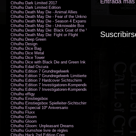
Entrada más 
Cthulhu Dark Limited 2017
Cthulhu Dark Limited Edition
Cthulhu Death May Die - Animal Allies
Cthulhu Death May Die - Fear of the Unknown
Cthulhu Death May Die - Season 4 Expansion
Cthulhu Death May Die - Unknowable Box
Cthulhu Death May Die: Black Goat of the Woods
Suscribirs
Cthulhu Death May Die: Fight or Flight
Cthulhu Deep Green
Cthulhu Design
Cthulhu Dice Bag
Cthulhu Dice Metal
Cthulhu Dice Tower
Cthulhu Dice with Black Die and Green Ink
Cthulhu Edad Oscura
Cthulhu Edition 7 Grundregelwerk
Cthulhu Edition 7 Grundregelwerk Limitierte Edition
Cthulhu Edition 7 Hardcover Sichtschirm
Cthulhu Edition 7 Investigatoren-Kompendium
Cthulhu Edition 7 Investigatoren-Kompendium Limitierte Edition
Cthulhu effigy
Cthulhu Einstiegsbox
Cthulhu Einstiegsbox Spielleiter-Sichtschirm
Cthulhu Especial 10º Aniversario
Cthulhu Fluxx
Cthulhu Gloom
Cthulhu Gloom
Cthulhu Gloom: Unpleasant Dreams
Cthulhu Gumshoe livre de règles
Cthulhu Hack 2nd Edition Core