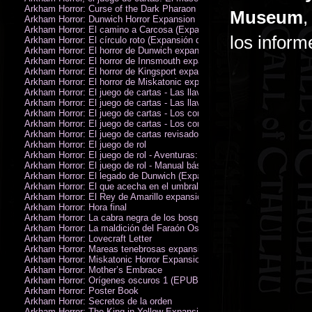
Arkham Horror: Curse of the Dark Pharaon Expansion
Museum
,
Arkham Horror: Dunwich Horror Expansion
Arkham Horror: El camino a Carcosa (Expansión de investigadores)
los informe
Arkham Horror: El círculo roto (Expansión de investigadores)
Arkham Horror: El horror de Dunwich expansión
Arkham Horror: El horror de Innsmouth expansión
Arkham Horror: El horror de Kingsport expansión
Arkham Horror: El horror de Miskatonic expansión
Arkham Horror: El juego de cartas - Las llaves escarlata - Campaña
Arkham Horror: El juego de cartas - Las llaves escarlata - Investigador
Arkham Horror: El juego de cartas - Los confines de la tierra - Campañ
Arkham Horror: El juego de cartas - Los confines de la tierra - Investig
Arkham Horror: El juego de cartas revisado
Arkham Horror: El juego de rol
Arkham Horror: El juego de rol - Aventuras: Misterios de Arkham
Arkham Horror: El juego de rol - Manual básico
Arkham Horror: El legado de Dunwich (Expansión de investigadores)
Arkham Horror: El que acecha en el umbral expansión
Arkham Horror: El Rey de Amarillo expansión
Arkham Horror: Hora final
Arkham Horror: La cabra negra de los bosques expansión
Arkham Horror: La maldición del Faraón Oscuro expansión (revisada)
Arkham Horror: Lovecraft Letter
Arkham Horror: Mareas tenebrosas expansión
Arkham Horror: Miskatonic Horror Expansion
Arkham Horror: Mother’s Embrace
Arkham Horror: Orígenes oscuros 1 (EPUB)
Arkham Horror: Poster Book
Arkham Horror: Secretos de la orden
Arkham Horror: The King in Yellow Expansion