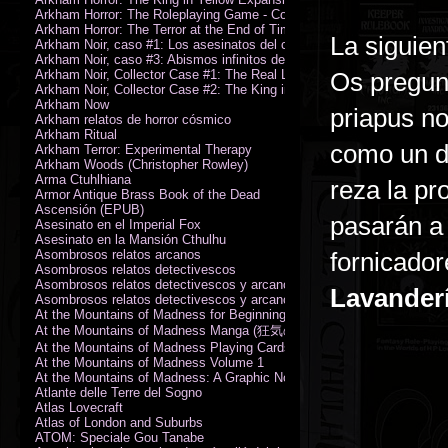
Arkham Horror: The Roleplaying Game - Core Rulebook (PDF)
Arkham Horror: The Terror at the End of Time
La siguien
Arkham Noir, caso #1: Los asesinatos del culto de la bruja
Arkham Noir, caso #3: Abismos infinitos de oscuridad
Arkham Noir, Collector Case #1: The Real Leeds
Os pregun
Arkham Noir, Collector Case #2: The King in Yellow
Arkham Now
priapus n
Arkham relatos de horror cósmico
Arkham Ritual
como un d
Arkham Terror: Experimental Therapy
Arkham Woods (Christopher Rowley)
Arma Ctuhlhiana
reza la pr
Armor Antique Brass Book of the Dead
Ascensión (EPUB)
pasarán a
Asesinato en el Imperial Fox
Asesinato en la Mansión Cthulhu
Asombrosos relatos arcanos
fornicado
Asombrosos relatos detectivescos
Asombrosos relatos detectivescos y arcanos
Lavander
Asombrosos relatos detectivescos y arcanos
At the Mountains of Madness for Beginning Readers
At the Mountains of Madness Manga (狂気の山脈)
At the Mountains of Madness Playing Cards
At the Mountains of Madness Volume 1
At the Mountains of Madness: A Graphic Novel
Atlante delle Terre del Sogno
Atlas Lovecraft
Atlas of London and Suburbs
ATOM: Speciale Gou Tanabe