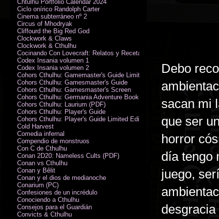
Chtulhu Portfolio Calendar 2024
Ciclo onírico Randolph Carter
Cinema subterráneo nº 2
Circus of Mhodryak
Cliffourd the Big Red God
Clockwork & Claws
Clockwork & Cthulhu
Cocinando Con Lovecraft: Relatos y Recetas de Humor Sobrenatural
Codex Insania volumen 1
Debo reco
Codex Insania volumen 2
Cohors Cthulhu: Gamemaster's Guide Limited Edition
Cohors Cthulhu: Gamesmaster's Guide
ambientac
Cohors Cthulhu: Gamesmaster's Screen
Cohors Cthulhu: Germania Adventure Book
sacan mi l
Cohors Cthulhu: Laurium (PDF)
Cohors Cthulhu: Player's Guide
que ser una
Cohors Cthulhu: Player's Guide Limited Edition
Cold Harvest
Comedia infernal
horror cós
Compendio de monstruos
Con C de Cthulhu
día tengo 
Conan 2D20: Nameless Cults (PDF)
Conan vs Cthulhu
Conan y Bêlit
juego, se
Conan y el dios de medianoche
Conarium (PC)
ambientac
Confesiones de un incrédulo
Conociendo a Cthulhu
desgracia 
Consejos para el Guardián
Convicts & Cthulhu