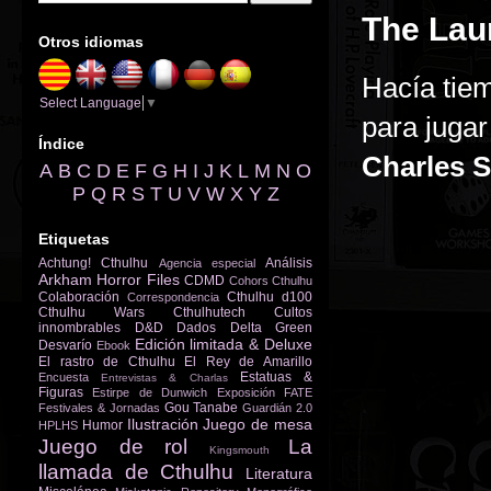
The Lau
Otros idiomas
Hacía tie
Select Language
▼
para juga
Índice
Charles S
A
B
C
D
E
F
G
H
I
J
K
L
M
N
O
P
Q
R
S
T
U
V
W
X
Y
Z
Etiquetas
Achtung! Cthulhu
Análisis
Agencia especial
Arkham Horror Files
CDMD
Cohors Cthulhu
Colaboración
Cthulhu d100
Correspondencia
Cthulhu Wars
Cthulhutech
Cultos
innombrables
D&D
Dados
Delta Green
Edición limitada & Deluxe
Desvarío
Ebook
El rastro de Cthulhu
El Rey de Amarillo
Estatuas &
Encuesta
Entrevistas & Charlas
Figuras
Estirpe de Dunwich
Exposición
FATE
Gou Tanabe
Festivales & Jornadas
Guardián 2.0
Ilustración
Juego de mesa
Humor
HPLHS
Juego de rol
La
Kingsmouth
llamada de Cthulhu
Literatura