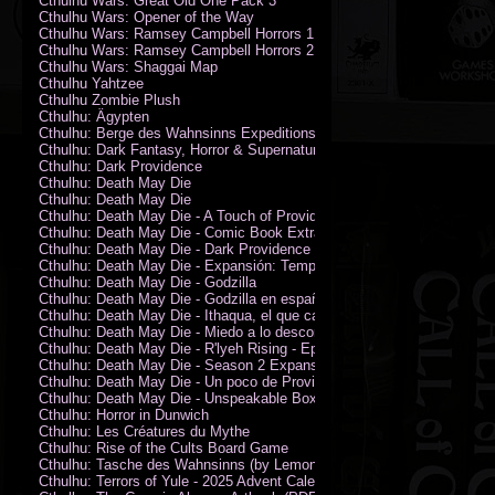
Cthulhu Wars: Great Old One Pack 3
Cthulhu Wars: Opener of the Way
Cthulhu Wars: Ramsey Campbell Horrors 1
Cthulhu Wars: Ramsey Campbell Horrors 2
Cthulhu Wars: Shaggai Map
Cthulhu Yahtzee
Cthulhu Zombie Plush
Cthulhu: Ägypten
Cthulhu: Berge des Wahnsinns Expeditionspack
Cthulhu: Dark Fantasy, Horror & Supernatural Movies
Cthulhu: Dark Providence
Cthulhu: Death May Die
Cthulhu: Death May Die
Cthulhu: Death May Die - A Touch of Providence
Cthulhu: Death May Die - Comic Book Extras vol. 2
Cthulhu: Death May Die - Dark Providence Investigators
Cthulhu: Death May Die - Expansión: Temporada 2
Cthulhu: Death May Die - Godzilla
Cthulhu: Death May Die - Godzilla en español
Cthulhu: Death May Die - Ithaqua, el que camina en el viento
Cthulhu: Death May Die - Miedo a lo desconocido
Cthulhu: Death May Die - R'lyeh Rising - Epic Episode
Cthulhu: Death May Die - Season 2 Expansion
Cthulhu: Death May Die - Un poco de Providence
Cthulhu: Death May Die - Unspeakable Box
Cthulhu: Horror in Dunwich
Cthulhu: Les Créatures du Mythe
Cthulhu: Rise of the Cults Board Game
Cthulhu: Tasche des Wahnsinns (by Lemonfish)
Cthulhu: Terrors of Yule - 2025 Advent Calendar