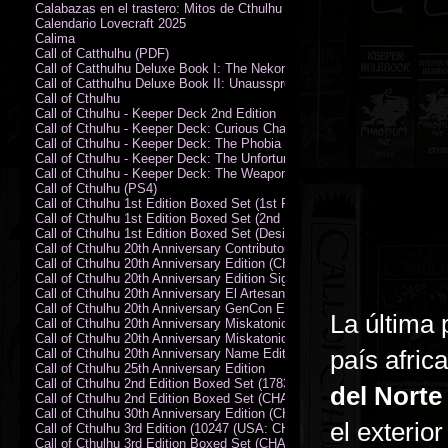
Calabazas en el trastero: Mitos de Cthulhu
Calendario Lovecraft 2025
Calima
Call of Catthulhu (PDF)
Call of Catthulhu Deluxe Book I: The Nekonomikon
Call of Catthulhu Deluxe Book II: Unaussprechlichen Katzen
Call of Cthulhu
Call of Cthulhu - Keeper Deck 2nd Edition
Call of Cthulhu - Keeper Deck: Curious Charecter Deck
Call of Cthulhu - Keeper Deck: The Phobia Deck
Call of Cthulhu - Keeper Deck: The Unfortunate Events Deck
Call of Cthulhu - Keeper Deck: The Weapons and Artifacts Deck
Call of Cthulhu (PS4)
Call of Cthulhu 1st Edition Boxed Set (1st Printing) (CHA2009-X)
Call of Cthulhu 1st Edition Boxed Set (2nd Printing) (CHA2009-X)
Call of Cthulhu 1st Edition Boxed Set (Designer's Edition)
Call of Cthulhu 20th Anniversary Contributor Edition
Call of Cthulhu 20th Anniversary Edition (CHA2399)
Call of Cthulhu 20th Anniversary Edition Signed by Sandy Petersen
Call of Cthulhu 20th Anniversary El Artesano del Rey Edition
Call of Cthulhu 20th Anniversary GenCon Edition
La última 
Call of Cthulhu 20th Anniversary Miskatonic University Library Edition 
Call of Cthulhu 20th Anniversary Miskatonic University Library Edition 
país afric
Call of Cthulhu 20th Anniversary Name Edition
Call of Cthulhu 25th Anniversary Edition
Call of Cthulhu 2nd Edition Boxed Set (178301)
del Norte
Call of Cthulhu 2nd Edition Boxed Set (CHA2301-X)
Call of Cthulhu 30th Anniversary Edition (CHA23126)
el exterio
Call of Cthulhu 3rd Edition (10247 (USA: CHA2317-H))
Call of Cthulhu 3rd Edition Boxed Set (CHA2301-X)