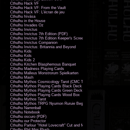
Cthulhu Hack VF
Cthulhu Hack VF: From the Vault
Cthulhu Hack VF: L'écran de jeu
Cthulhu hívása
Cthulhu in the House
Cthulhu Invades Oz
Cthulhu Invictus
Cthulhu Invictus 7th Edition (PDF)
Cthulhu Invictus 7th Edition Keeper's Screen
Cthulhu Invictus Companion
Cthulhu Invictus: Britannia and Beyond
Cthulhu Kids
Cthulhu Kids
Cthulhu Kids 2
Cthulhu Kitchen Blasphemous Banquet
Cthulhu Madness Playing Cards
Cthulhu Malleus Monstrorum Spielkarten
Cthulhu Mash
Cthulhu Mythos Cosmicology Tarot (CMC Tarot - Old Whispers)
Cthulhu Mythos Playing Cards Black Deck
Cthulhu Mythos Playing Cards Green Deck
Cthulhu Mythos Playing Cards Wood Box
Cthulhu Mythos Tarot
Cthulhu Mythos TRPG Nyumon Ruruie Beginners
Cthulhu Narrenball
Cthulhu Notebook
Cthulhu oscuro (PDF)
Cthulhu our Protector
Cthulhu Parlour "Hotel Lovecraft" Cut and fold Game-Cards
Cthulhu Phil Mini Plush