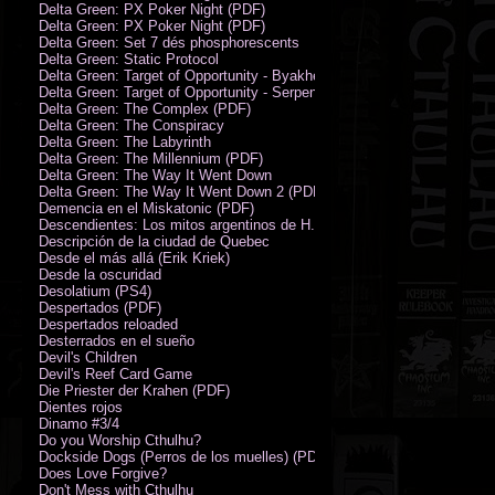
Delta Green: PX Poker Night (PDF)
Delta Green: PX Poker Night (PDF)
Delta Green: Set 7 dés phosphorescents
Delta Green: Static Protocol
Delta Green: Target of Opportunity - Byakhee
Delta Green: Target of Opportunity - Serpent Man
Delta Green: The Complex (PDF)
Delta Green: The Conspiracy
Delta Green: The Labyrinth
Delta Green: The Millennium (PDF)
Delta Green: The Way It Went Down
Delta Green: The Way It Went Down 2 (PDF)
Demencia en el Miskatonic (PDF)
Descendientes: Los mitos argentinos de H.P. Lovecraft
Descripción de la ciudad de Quebec
Desde el más allá (Erik Kriek)
Desde la oscuridad
Desolatium (PS4)
Despertados (PDF)
Despertados reloaded
Desterrados en el sueño
Devil's Children
Devil's Reef Card Game
Die Priester der Krahen (PDF)
Dientes rojos
Dinamo #3/4
Do you Worship Cthulhu?
Dockside Dogs (Perros de los muelles) (PDF)
Does Love Forgive?
Don't Mess with Cthulhu