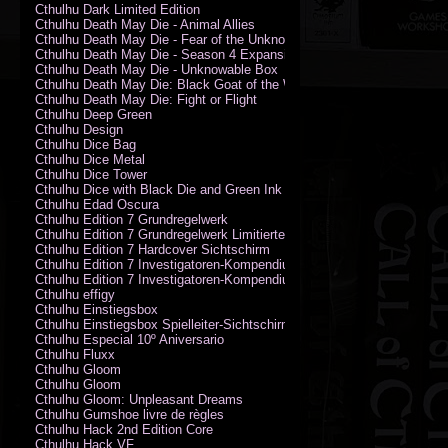
Cthulhu Dark Limited Edition
Cthulhu Death May Die - Animal Allies
Cthulhu Death May Die - Fear of the Unknown
Cthulhu Death May Die - Season 4 Expansion
Cthulhu Death May Die - Unknowable Box
Cthulhu Death May Die: Black Goat of the Woods
Cthulhu Death May Die: Fight or Flight
Cthulhu Deep Green
Cthulhu Design
Cthulhu Dice Bag
Cthulhu Dice Metal
Cthulhu Dice Tower
Cthulhu Dice with Black Die and Green Ink
Cthulhu Edad Oscura
Cthulhu Edition 7 Grundregelwerk
Cthulhu Edition 7 Grundregelwerk Limitierte Edition
Cthulhu Edition 7 Hardcover Sichtschirm
Cthulhu Edition 7 Investigatoren-Kompendium
Cthulhu Edition 7 Investigatoren-Kompendium Limitierte Edition
Cthulhu effigy
Cthulhu Einstiegsbox
Cthulhu Einstiegsbox Spielleiter-Sichtschirm
Cthulhu Especial 10º Aniversario
Cthulhu Fluxx
Cthulhu Gloom
Cthulhu Gloom
Cthulhu Gloom: Unpleasant Dreams
Cthulhu Gumshoe livre de règles
Cthulhu Hack 2nd Edition Core
Cthulhu Hack VF