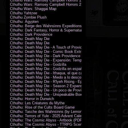
Cthulhu Wars: Ramsey Campbell Horrors 1
Cthulhu Wars: Ramsey Campbell Horrors 2
Cthulhu Wars: Shaggai Map
Cthulhu Yahtzee
Cthulhu Zombie Plush
Cthulhu: Ägypten
Cthulhu: Berge des Wahnsinns Expeditionspack
Cthulhu: Dark Fantasy, Horror & Supernatural Movies
Cthulhu: Dark Providence
Cthulhu: Death May Die
Cthulhu: Death May Die
Cthulhu: Death May Die - A Touch of Providence
Cthulhu: Death May Die - Comic Book Extras vol. 2
Cthulhu: Death May Die - Dark Providence Investigators
Cthulhu: Death May Die - Expansión: Temporada 2
Cthulhu: Death May Die - Godzilla
Cthulhu: Death May Die - Godzilla en español
Cthulhu: Death May Die - Ithaqua, el que camina en el viento
Cthulhu: Death May Die - Miedo a lo desconocido
Cthulhu: Death May Die - R'lyeh Rising - Epic Episode
Cthulhu: Death May Die - Season 2 Expansion
Cthulhu: Death May Die - Un poco de Providence
Cthulhu: Death May Die - Unspeakable Box
Cthulhu: Horror in Dunwich
Cthulhu: Les Créatures du Mythe
Cthulhu: Rise of the Cults Board Game
Cthulhu: Tasche des Wahnsinns (by Lemonfish)
Cthulhu: Terrors of Yule - 2025 Advent Calendar
Cthulhu: The Cosmic Abyss - Artbook (PDF)
Cthulhu: The Cosmic Abyss - TTRPG Scenario - Arkham Horror (PDF)