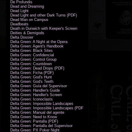
De Profundis
Dead and Dreaming
Dead Light
Dead Light and other Dark Turns (PDF)
Dead Man on Campus
Deadbeats
Death in Dunwich with Keeper's Screen
Deities & Demigods
Delta Dossier
Delta Green: A Night at the Opera
Delta Green: Agent's Handbook
Delta Green: Black Sites
Delta Green: Confidencial
Delta Green: Control Group
Delta Green: Countdown
Delta Green: Dead Drops (PDF)
Delta Green: Ficha (PDF)
Delta Green: God's Hunt
Delta Green: God's Teeth
Delta Green: Guía del Supervisor
Delta Green: Handler's Guide
Delta Green: Handler's Screen
Delta Green: Iconoclasts
Delta Green: Impossible Landscapes
Delta Green: Impossible Landscapes (PDF - Espiral)
Delta Green: Manual del agente
Delta Green: Need to Know
Delta Green: Pantalla (PDF)
Delta Green: Pantalla del Supervisor
Delta Green: PX Poker Night