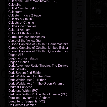
Cult of the Lamb: Woolhaven (PS5)
Culthulhu
Cultist Simulator (PC)
Cultistorm
Cultistorm Face 2 Face
Cultists & Cthulhu
Cultists of Cthulhu
Cultos innombrables
Cults of Arkham
Cults of Cthulhu (PDF)
Currículum con monstruos
Curse of the Yellow Sign
Cursed Captains of Cthulhu: Gamemaster's Toolkit & Dice
Cursed Captains of Cthulhu: Limited Edition
Cursed Captains of Cthulhu: Quickstart Guide (PDF)
Dagon #17
Dagón y otros relatos
Dagon's Bones
Dark Adventure Radio Theatre: The Dunwich Horror - Audio CD with Pr
Dark Streets
Dark Streets 2nd Edition
Dark Worlds, Act 1 - The Ritual
Dark Worlds, Act 2 - Nithon
Dark Worlds, Act 4 - The Green Pyramid
Darkest Dungeon
Darkness Within (PC)
Darkness Within 2: The Dark Lineage (PC)
Dateline: Lovecraft #1 Arkham
Daughter of Serpents (PC)
De Horrore Cosmico