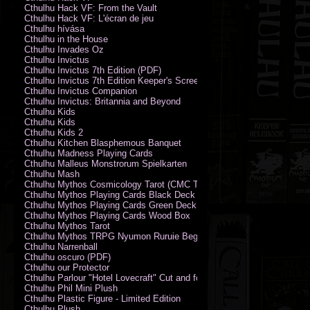
Cthulhu Hack VF: From the Vault
Cthulhu Hack VF: L'écran de jeu
Cthulhu hívása
Cthulhu in the House
Cthulhu Invades Oz
Cthulhu Invictus
Cthulhu Invictus 7th Edition (PDF)
Cthulhu Invictus 7th Edition Keeper's Screen
Cthulhu Invictus Companion
Cthulhu Invictus: Britannia and Beyond
Cthulhu Kids
Cthulhu Kids
Cthulhu Kids 2
Cthulhu Kitchen Blasphemous Banquet
Cthulhu Madness Playing Cards
Cthulhu Malleus Monstrorum Spielkarten
Cthulhu Mash
Cthulhu Mythos Cosmicology Tarot (CMC Tarot - Old Whispers)
Cthulhu Mythos Playing Cards Black Deck
Cthulhu Mythos Playing Cards Green Deck
Cthulhu Mythos Playing Cards Wood Box
Cthulhu Mythos Tarot
Cthulhu Mythos TRPG Nyumon Ruruie Beginners
Cthulhu Narrenball
Cthulhu oscuro (PDF)
Cthulhu our Protector
Cthulhu Parlour "Hotel Lovecraft" Cut and fold Game-Cards
Cthulhu Phil Mini Plush
Cthulhu Plastic Figure - Limited Edition
Cthulhu Plush