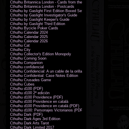
Cthulhu Britannica London - Cards from the Smoke
Cthulhu Britannica London - Postcards
Cthulhu by Gaslight First Edition Boxed Set
Cthulhu by Gaslight Investigator's Guide
Cthulhu by Gaslight Keeper's Guide
Cthulhu by Gaslight Third Edition
Cthulhu Bycicle Poker Cards
Cthulhu Calendar 2024
Cthulhu Calendar 2025
Cthulhu Calendar 2026
Cthulhu Cat
Cthulhu City
Cthulhu Collector's Edition Monopoly
Cthulhu Coming Soon
Cthulhu Companion
Cthulhu confidencial
Cthulhu Confidencial: A un cable de la orilla (PDF)
Cthulhu Confidential: Case Notes Edition
Cthulhu Crusades Game
Cthulhu Cubes
Cthulhu d100 (PDF)
Cthulhu d100 2ª edición
Cthulhu d100 Providence (PDF)
Cthulhu d100 Providence en català
Cthulhu d100 Providence en català (PDF)
Cthulhu d100: Personajes Victorianos (PDF)
Cthulhu Dark (PDF)
Cthulhu Dark Ages 3rd Edition
Cthulhu Dark Arts Tarot
Cthulhu Dark Limited 2017