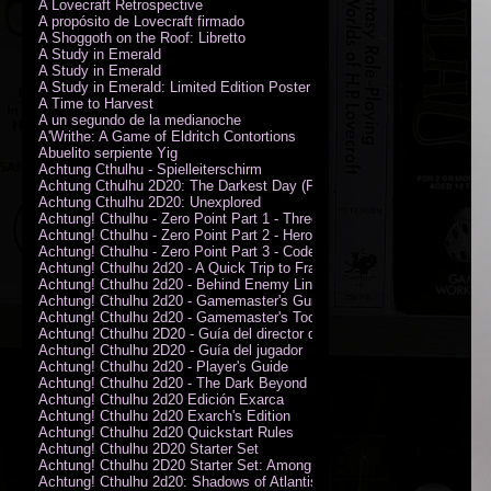
A Lovecraft Retrospective
A propósito de Lovecraft firmado
A Shoggoth on the Roof: Libretto
A Study in Emerald
A Study in Emerald
A Study in Emerald: Limited Edition Poster (Neil Gaiman)
A Time to Harvest
A un segundo de la medianoche
A'Writhe: A Game of Eldritch Contortions
Abuelito serpiente Yig
Achtung Cthulhu - Spielleiterschirm
Achtung Cthulhu 2D20: The Darkest Day (PDF)
Achtung Cthulhu 2D20: Unexplored
Achtung! Cthulhu - Zero Point Part 1 - Three Kings
Achtung! Cthulhu - Zero Point Part 2 - Heroes of the Sea
Achtung! Cthulhu - Zero Point Part 3 - Code of Honour (PDF)
Achtung! Cthulhu 2d20 - A Quick Trip to France (PDF)
Achtung! Cthulhu 2d20 - Behind Enemy Lines
Achtung! Cthulhu 2d20 - Gamemaster's Guide
Achtung! Cthulhu 2d20 - Gamemaster's Toolkit
Achtung! Cthulhu 2D20 - Guía del director de juego
Achtung! Cthulhu 2D20 - Guía del jugador
Achtung! Cthulhu 2d20 - Player's Guide
Achtung! Cthulhu 2d20 - The Dark Beyond
Achtung! Cthulhu 2d20 Edición Exarca
Achtung! Cthulhu 2d20 Exarch's Edition
Achtung! Cthulhu 2d20 Quickstart Rules
Achtung! Cthulhu 2D20 Starter Set
Achtung! Cthulhu 2D20 Starter Set: Among the Wolves (PDF)
Achtung! Cthulhu 2d20: Shadows of Atlantis