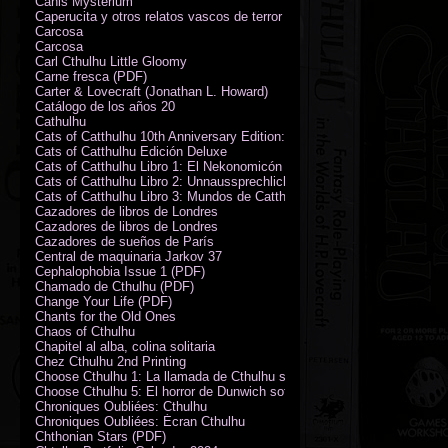
Canis Mysterium
Caperucita y otros relatos vascos de terror (M. Rodríguez)
Carcosa
Carcosa
Carl Cthulhu Little Gloomy
Carne fresca (PDF)
Carter & Lovecraft (Jonathan L. Howard)
Catálogo de los años 20
Cathulhu
Cats of Catthulhu 10th Anniversary Edition: Quick Start Rules
Cats of Catthulhu Edición Deluxe
Cats of Catthulhu Libro 1: El Nekonomicón
Cats of Catthulhu Libro 2: Unnaussprechlichen Katzen
Cats of Catthulhu Libro 3: Mundos de Catthulhu
Cazadores de libros de Londres
Cazadores de libros de Londres
Cazadores de sueños de París
Central de maquinaria Jarkov 37
Cephalophobia Issue 1 (PDF)
Chamado de Cthulhu (PDF)
Change Your Life (PDF)
Chants for the Old Ones
Chaos of Cthulhu
Chapitel al alba, colina solitaria
Chez Cthulhu 2nd Printing
Choose Cthulhu 1: La llamada de Cthulhu softcover
Choose Cthulhu 5: El horror de Dunwich softcover
Chroniques Oubliées: Cthulhu
Chroniques Oubliées: Écran Cthulhu
Chthonian Stars (PDF)