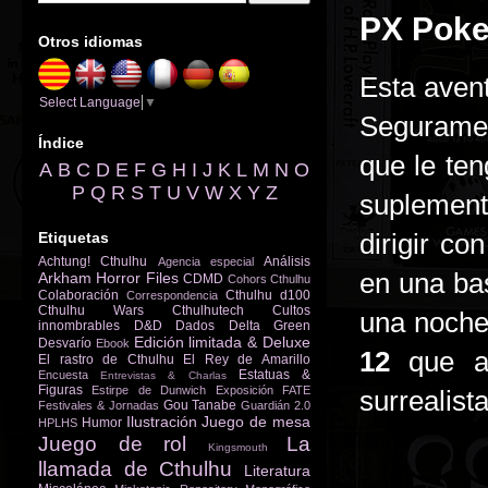
PX Poke
Otros idiomas
Esta aven
Select Language
▼
Seguramen
Índice
que le ten
A
B
C
D
E
F
G
H
I
J
K
L
M
N
O
P
Q
R
S
T
U
V
W
X
Y
Z
suplemen
dirigir co
Etiquetas
Achtung! Cthulhu
Análisis
Agencia especial
en una bas
Arkham Horror Files
CDMD
Cohors Cthulhu
Colaboración
Cthulhu d100
Correspondencia
Cthulhu Wars
Cthulhutech
Cultos
una noche
innombrables
D&D
Dados
Delta Green
Edición limitada & Deluxe
Desvarío
Ebook
12
que ac
El rastro de Cthulhu
El Rey de Amarillo
Estatuas &
Encuesta
Entrevistas & Charlas
Figuras
Estirpe de Dunwich
Exposición
FATE
surrealist
Gou Tanabe
Festivales & Jornadas
Guardián 2.0
Ilustración
Juego de mesa
Humor
HPLHS
Juego de rol
La
Kingsmouth
llamada de Cthulhu
Literatura