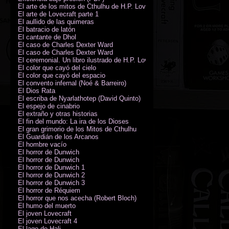
El arte de los mitos de Cthulhu de H.P. Lovecraft
El arte de Lovecraft parte 1
El aullido de las quimeras
El batracio de latón
El cantante de Dhol
El caso de Charles Dexter Ward
El caso de Charles Dexter Ward
El ceremonial. Un libro ilustrado de H.P. Lovecraft
El color que cayó del cielo
El color que cayó del espacio
El convento infernal (Noé & Barreiro)
El Dios Rata
El escriba de Nyarlathotep (David Quinto)
El espejo de cinabrio
El extraño y otras historias
El fin del mundo: La ira de los Dioses
El gran grimorio de los Mitos de Cthulhu
El Guardián de los Arcanos
El hombre vacío
El horror de Dunwich
El horror de Dunwich
El horror de Dunwich 1
El horror de Dunwich 2
El horror de Dunwich 3
El horror de Réquiem
El horror que nos acecha (Robert Bloch)
El humo del muerto
El joven Lovecraft
El joven Lovecraft 4
El lago de Hali