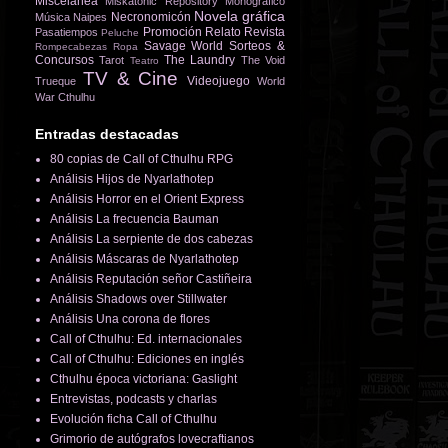
Miscelánea
Miskatonic Repository
Monográfico
Novela gráfica
Necronomicón
Música
Naipes
Promoción
Relato
Revista
Pasatiempos
Peluche
Savage World
Sorteos &
Rompecabezas
Ropa
Concursos
The Laundry
Tarot
The Void
Teatro
TV & Cine
Videojuego
Trueque
World
War Cthulhu
Entradas destacadas
80 copias de Call of Cthulhu RPG
Análisis Hijos de Nyarlathotep
Análisis Horror en el Orient Express
Análisis La frecuencia Bauman
Análisis La serpiente de dos cabezas
Análisis Máscaras de Nyarlathotep
Análisis Reputación señor Castiñeira
Análisis Shadows over Stillwater
Análisis Una corona de flores
Call of Cthulhu: Ed. internacionales
Call of Cthulhu: Ediciones en inglés
Cthulhu época victoriana: Gaslight
Entrevistas, podcasts y charlas
Evolución ficha Call of Cthulhu
Grimorio de autógrafos lovecraftianos