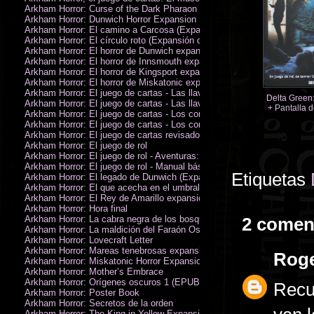
Arkham Horror: Curse of the Dark Pharaon Expansion
Arkham Horror: Dunwich Horror Expansion
Arkham Horror: El camino a Carcosa (Expansión de investigadores)
Arkham Horror: El círculo roto (Expansión de investigadores)
Arkham Horror: El horror de Dunwich expansión
Arkham Horror: El horror de Innsmouth expansión
Arkham Horror: El horror de Kingsport expansión
Arkham Horror: El horror de Miskatonic expansión
Arkham Horror: El juego de cartas - Las llaves escarlata - Campaña
Delta Green:
Arkham Horror: El juego de cartas - Las llaves escarlata - Investigador
+ Pantalla d
Arkham Horror: El juego de cartas - Los confines de la tierra - Campañ
Arkham Horror: El juego de cartas - Los confines de la tierra - Investig
Arkham Horror: El juego de cartas revisado
Arkham Horror: El juego de rol
Arkham Horror: El juego de rol - Aventuras: Misterios de Arkham
Arkham Horror: El juego de rol - Manual básico
Etiquetas
Arkham Horror: El legado de Dunwich (Expansión de investigadores)
Arkham Horror: El que acecha en el umbral expansión
Arkham Horror: El Rey de Amarillo expansión
Arkham Horror: Hora final
Arkham Horror: La cabra negra de los bosques expansión
2 comen
Arkham Horror: La maldición del Faraón Oscuro expansión (revisada)
Arkham Horror: Lovecraft Letter
Arkham Horror: Mareas tenebrosas expansión
Rog
Arkham Horror: Miskatonic Horror Expansion
Arkham Horror: Mother’s Embrace
Arkham Horror: Orígenes oscuros 1 (EPUB)
Recu
Arkham Horror: Poster Book
Arkham Horror: Secretos de la orden
Arkham Horror: The King in Yellow Expansion