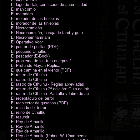
El lago de Hali, certificado de autenticidad
El manicomio
El matadero
El morador de las tinieblas
El morador de las tinieblas
El Necrocomicón
El Necronomicón, baraja de tarot y guía
El Necroñamñamñam
El Operativo Voor
El pastor de polillas (PDF)
El pequeño Cthulhu
El pescador (E-Book)
El problema de los tres cuerpos 1
El Profundo Mayan Replica
El que camina en el viento (PDF)
El rastro de Cthulhu
El rastro de Cthulhu
El rastro de Cthulhu - Reglas abreviadas
El rastro de Cthulhu 2ª edición: Guia de inicio (PDF)
El rastro de Cthulhu: Pantalla y Libro de apoyo del Guardián
El receptáculo del terror
El recolector de gusanos (PDF)
El reinado del terror
El reino de Cthulhu
El resurgir
El Rey de Amarillo
El Rey de Amarillo
El Rey de Amarillo
El Rey de Amarillo (Robert W. Chambers)