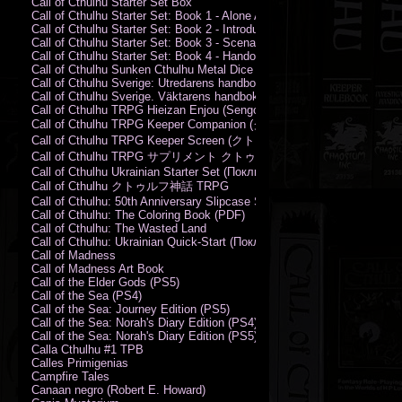
Call of Cthulhu Starter Set Box
Call of Cthulhu Starter Set: Book 1 - Alone Against the Flames
Call of Cthulhu Starter Set: Book 2 - Introductory Rules
Call of Cthulhu Starter Set: Book 3 - Scenarios
Call of Cthulhu Starter Set: Book 4 - Handouts
Call of Cthulhu Sunken Cthulhu Metal Dice Set
Call of Cthulhu Sverige: Utredarens handbok (PDF)
Call of Cthulhu Sverige. Väktarens handbok
Call of Cthulhu TRPG Hieizan Enjou (Sengoku Period)
Call of Cthulhu TRPG Keeper Companion (クトゥルフ神話TRPG
Call of Cthulhu TRPG Keeper Screen (クトゥルフ神話TRPG キ
Call of Cthulhu TRPG サプリメント クトゥルフ2015
Call of Cthulhu Ukrainian Starter Set (Поклик Ктулху. Базовий набір)
Call of Cthulhu クトゥルフ神話 TRPG
Call of Cthulhu: 50th Anniversary Slipcase Set
Call of Cthulhu: The Coloring Book (PDF)
Call of Cthulhu: The Wasted Land
Call of Cthulhu: Ukrainian Quick-Start (Поклик Ктулху. Швидкий старт
Call of Madness
Call of Madness Art Book
Call of the Elder Gods (PS5)
Call of the Sea (PS4)
Call of the Sea: Journey Edition (PS5)
Call of the Sea: Norah's Diary Edition (PS4)
Call of the Sea: Norah's Diary Edition (PS5)
Calla Cthulhu #1 TPB
Calles Primigenias
Campfire Tales
Canaan negro (Robert E. Howard)