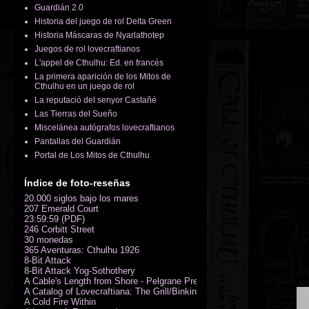
Guardián 2.0
Historia del juego de rol Delta Green
Historia Máscaras de Nyarlathotep
Juegos de rol lovecraftianos
L'appel de Cthulhu: Ed. en francés
La primera aparición de los Mitos de
Cthulhu en un juego de rol
La reputació del senyor Castañé
Las Tierras del Sueño
Miscelánea autógrafos lovecraftianos
Pantallas del Guardián
Portal de Los Mitos de Cthulhu
Índice de foto-reseñas
20.000 siglos bajo los mares
207 Emerald Court
23:59:59 (PDF)
246 Corbitt Street
30 monedas
365 Aventuras: Cthulhu 1926
8-Bit Attack
8-Bit Attack Yog-Sothothery
A Cable's Length from Shore - Pelgrane Press' FreeRPG 2018 (PDF)
A Catalog of Lovecraftiana: The Grill/Binkin Collection
A Cold Fire Within