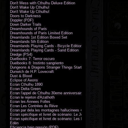
Don't Mess with Cthulhu Deluxe Edition
Don't Wake Up Cthulhu!
Don't Wake Up Cthulhu!
Doors to Darkness
Doppler (PDF)
Down Darker Trails
Dreamhounds of Paris
Dreamhounds of Paris Limited Edition
Dreamlands 1st Edition Boxed Set
Dreamlands 5th Edition
Dreamlands Playing Cards - Bicycle Edition
Dreamlands Playing Cards - Sand Edition
Dredge (PS4)
Duelbooks 7: Terror oscuro
Duelbooks 8: Instinto sangriento
Dungeons & Dragons Stranger Things Starter Set
Dunwich de H.P. Lovecraft
Dust & Blood
Eclipse of Aeons
Ecran Cthulhu 1890
Ecran Delta Green
Ecran l'appel de Cthulhu 30eme anniversaire
Ecran le rejeton d'Azathoth
Ecran les Annees Folles
Ecran Les Contrées du Réve
Ecran par dela les montagnes hallucinees + kit d'expedition
Ecran spécifique et livret de scénario: Le Jour de la Bête
Ecran spécifique et livret de scénario: Les Masques de Nyarlathotep
Edén
Eficiencia bajo presión (PDF)