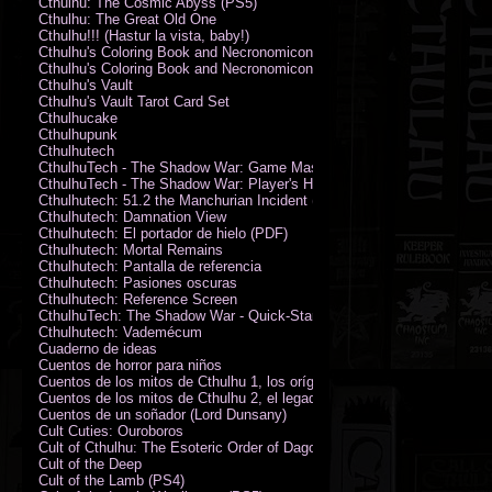
Cthulhu: The Cosmic Abyss (PS5)
Cthulhu: The Great Old One
Cthulhu!!! (Hastur la vista, baby!)
Cthulhu's Coloring Book and Necronomicon of Sunny Day Doings
Cthulhu's Coloring Book and Necronomicon of Sunny Day Doings New 
Cthulhu's Vault
Cthulhu's Vault Tarot Card Set
Cthulhucake
Cthulhupunk
Cthulhutech
CthulhuTech - The Shadow War: Game Master's Guide (PDF)
CthulhuTech - The Shadow War: Player's Handbook (PDF)
Cthulhutech: 51.2 the Manchurian Incident (PDF)
Cthulhutech: Damnation View
Cthulhutech: El portador de hielo (PDF)
Cthulhutech: Mortal Remains
Cthulhutech: Pantalla de referencia
Cthulhutech: Pasiones oscuras
Cthulhutech: Reference Screen
CthulhuTech: The Shadow War - Quick-Start Rules (PDF)
Cthulhutech: Vademécum
Cuaderno de ideas
Cuentos de horror para niños
Cuentos de los mitos de Cthulhu 1, los orígenes
Cuentos de los mitos de Cthulhu 2, el legado
Cuentos de un soñador (Lord Dunsany)
Cult Cuties: Ouroboros
Cult of Cthulhu: The Esoteric Order of Dagon Vol.1: Book One
Cult of the Deep
Cult of the Lamb (PS4)