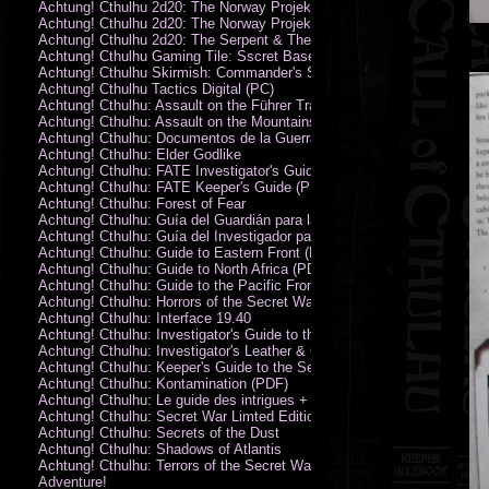
Achtung! Cthulhu 2d20: The Norway Projekt
Achtung! Cthulhu 2d20: The Norway Projekt (PDF)
Achtung! Cthulhu 2d20: The Serpent & The Sands
Achtung! Cthulhu Gaming Tile: Sscret Base & Icy Ruins
Achtung! Cthulhu Skirmish: Commander's Set
Achtung! Cthulhu Tactics Digital (PC)
Achtung! Cthulhu: Assault on the Führer Train
Achtung! Cthulhu: Assault on the Mountains of Madness
Achtung! Cthulhu: Documentos de la Guerra Secreta
Achtung! Cthulhu: Elder Godlike
Achtung! Cthulhu: FATE Investigator's Guide (PDF)
Achtung! Cthulhu: FATE Keeper's Guide (PDF)
Achtung! Cthulhu: Forest of Fear
Achtung! Cthulhu: Guía del Guardián para la Guerra Secreta
Achtung! Cthulhu: Guía del Investigador para la Guerra Secreta
Achtung! Cthulhu: Guide to Eastern Front (PDF)
Achtung! Cthulhu: Guide to North Africa (PDF)
Achtung! Cthulhu: Guide to the Pacific Front
Achtung! Cthulhu: Horrors of the Secret War
Achtung! Cthulhu: Interface 19.40
Achtung! Cthulhu: Investigator's Guide to the Secret War
Achtung! Cthulhu: Investigator's Leather & Canvas Bag
Achtung! Cthulhu: Keeper's Guide to the Secret War
Achtung! Cthulhu: Kontamination (PDF)
Achtung! Cthulhu: Le guide des intrigues + ecran
Achtung! Cthulhu: Secret War Limted Edition Book
Achtung! Cthulhu: Secrets of the Dust
Achtung! Cthulhu: Shadows of Atlantis
Achtung! Cthulhu: Terrors of the Secret War
Adventure!