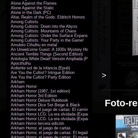
Alone Against the Flames
Alone Against the Static
Alone in the Dark (PC)
Altar, Realm of the Gods: Eldritch Horrors
Among Cultists
Among Cultists: Down into the Abyss
Among Cultists: Mountains of Chaos
Among Cultists: Under the Surface Expansion
Among Cultists: Your Party in the Game!
Amuleto Cthulhu en metal
An Unwelcome Guest: A 1930s Mystery Horror Adventure RPG
Ancient Terrible Things (Second Edition)
Antología White Dwarf Versión Ampliada (PDF)
Apocthulhu
Ardiente sol de la infancia (Epub)
Are You the Cultist? Intrigue Edition
>
Are You the Cultist? Party Edition
Arkham
Arkham Horror
Arkham Horror (1987, 1st edition)
Arkham Horror 3rd Edition
Foto-re
Arkham Horror Deluxe Rulebook
Arkham Horror Dice Set Beige & Black
Arkham Horror el juego de cartas: El camino a Carcosa - Exp. campañ
Arkham Horror LCG: La era olvidada (Expansión de campaña)
Arkham Horror LCG: La era olvidada (Expansión de investigadores)
Arkham Horror tercera edición
Arkham Horror, el juego de cartas
Arkham Horror, el juego de cartas: El legado de Dunwich expansión
Arkham Horror, el juego de cartas: El museo Miskatonic