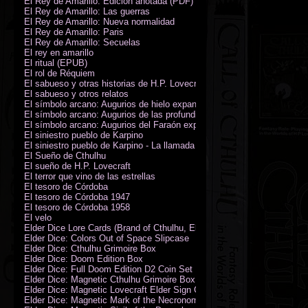
El Rey de Amarillo: Edición anotada (PDF)
El Rey de Amarillo: Las guerras
El Rey de Amarillo: Nueva normalidad
El Rey de Amarillo: Paris
El Rey de Amarillo: Secuelas
El rey en amarillo
El ritual (EPUB)
El rol de Réquiem
El sabueso y otras historias de H.P. Lovecraft
El sabueso y otros relatos
El símbolo arcano: Augurios de hielo expansión
El símbolo arcano: Augurios de las profundidades expansión
El símbolo arcano: Augurios del Faraón expansión
El siniestro pueblo de Karpino
El siniestro pueblo de Karpino - La llamada de Cthulhu
El Sueño de Cthulhu
El sueño de H.P. Lovecraft
El terror que vino de las estrellas
El tesoro de Córdoba
El tesoro de Córdoba 1947
El tesoro de Córdoba 1958
El velo
Elder Dice Lore Cards (Brand of Cthulhu, Elder Sign, Astral Elder Sign)
Elder Dice: Colors Out of Space Slipcase
Elder Dice: Cthulhu Grimoire Box
Elder Dice: Doom Edition Box
Elder Dice: Full Doom Edition D2 Coin Set
Elder Dice: Magnetic Cthulhu Grimoire Box
Elder Dice: Magnetic Lovecraft Elder Sign Grimoire Box
Elder Dice: Magnetic Mark of the Necronomicon Grimoire Box