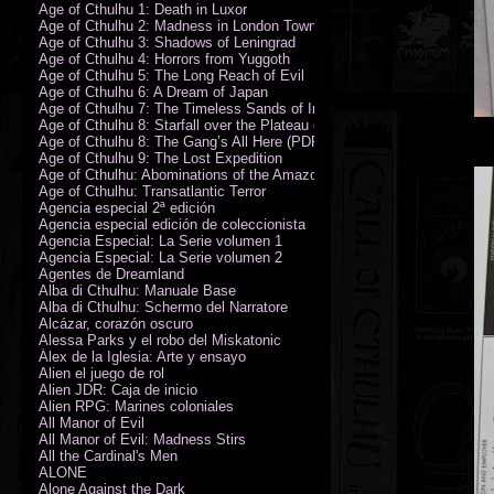
Age of Cthulhu 1: Death in Luxor
Age of Cthulhu 2: Madness in London Town
Age of Cthulhu 3: Shadows of Leningrad
Age of Cthulhu 4: Horrors from Yuggoth
Age of Cthulhu 5: The Long Reach of Evil
Age of Cthulhu 6: A Dream of Japan
Age of Cthulhu 7: The Timeless Sands of India
Age of Cthulhu 8: Starfall over the Plateau of Leng
Age of Cthulhu 8: The Gang’s All Here (PDF)
Age of Cthulhu 9: The Lost Expedition
Age of Cthulhu: Abominations of the Amazon
Age of Cthulhu: Transatlantic Terror
Agencia especial 2ª edición
Agencia especial edición de coleccionista
Agencia Especial: La Serie volumen 1
Agencia Especial: La Serie volumen 2
Agentes de Dreamland
Alba di Cthulhu: Manuale Base
Alba di Cthulhu: Schermo del Narratore
Alcázar, corazón oscuro
Alessa Parks y el robo del Miskatonic
Álex de la Iglesia: Arte y ensayo
Alien el juego de rol
Alien JDR: Caja de inicio
Alien RPG: Marines coloniales
All Manor of Evil
All Manor of Evil: Madness Stirs
All the Cardinal's Men
ALONE
Alone Against the Dark