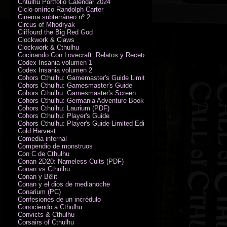
Chtulhu Portfolio Calendar 2024
Ciclo onírico Randolph Carter
Cinema subterráneo nº 2
Circus of Mhodryak
Cliffourd the Big Red God
Clockwork & Claws
Clockwork & Cthulhu
Cocinando Con Lovecraft: Relatos y Recetas de Humor Sobrenatural
Codex Insania volumen 1
Codex Insania volumen 2
Cohors Cthulhu: Gamemaster's Guide Limited Edition
Cohors Cthulhu: Gamesmaster's Guide
Cohors Cthulhu: Gamesmaster's Screen
Cohors Cthulhu: Germania Adventure Book
Cohors Cthulhu: Laurium (PDF)
Cohors Cthulhu: Player's Guide
Cohors Cthulhu: Player's Guide Limited Edition
Cold Harvest
Comedia infernal
Compendio de monstruos
Con C de Cthulhu
Conan 2D20: Nameless Cults (PDF)
Conan vs Cthulhu
Conan y Bêlit
Conan y el dios de medianoche
Conarium (PC)
Confesiones de un incrédulo
Conociendo a Cthulhu
Convicts & Cthulhu
Corsairs of Cthulhu