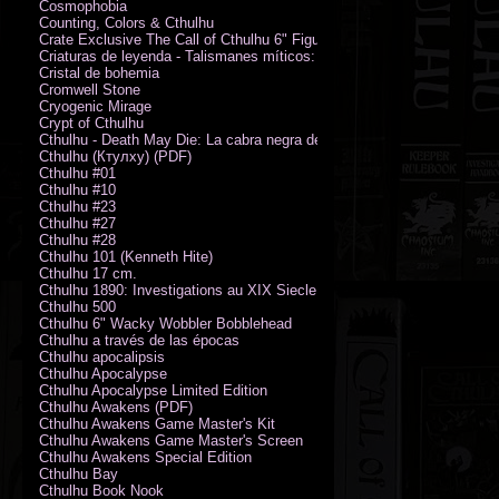
Cosmophobia
Counting, Colors & Cthulhu
Crate Exclusive The Call of Cthulhu 6" Figure von Austin James
Criaturas de leyenda - Talismanes míticos: Símbolo arcano
Cristal de bohemia
Cromwell Stone
Cryogenic Mirage
Crypt of Cthulhu
Cthulhu - Death May Die: La cabra negra de los bosques
Cthulhu (Ктулху) (PDF)
Cthulhu #01
Cthulhu #10
Cthulhu #23
Cthulhu #27
Cthulhu #28
Cthulhu 101 (Kenneth Hite)
Cthulhu 17 cm.
Cthulhu 1890: Investigations au XIX Siecle
Cthulhu 500
Cthulhu 6" Wacky Wobbler Bobblehead
Cthulhu a través de las épocas
Cthulhu apocalipsis
Cthulhu Apocalypse
Cthulhu Apocalypse Limited Edition
Cthulhu Awakens (PDF)
Cthulhu Awakens Game Master's Kit
Cthulhu Awakens Game Master's Screen
Cthulhu Awakens Special Edition
Cthulhu Bay
Cthulhu Book Nook