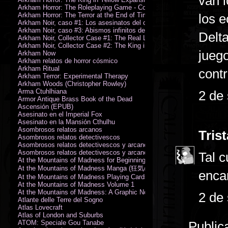
van l
Arkham Horror: The Roleplaying Game - Core Rulebook (PDF)
Arkham Horror: The Terror at the End of Time
los e
Arkham Noir, caso #1: Los asesinatos del culto de la bruja
Arkham Noir, caso #3: Abismos infinitos de oscuridad
Delt
Arkham Noir, Collector Case #1: The Real Leeds
Arkham Noir, Collector Case #2: The King in Yellow
jueg
Arkham Now
Arkham relatos de horror cósmico
Arkham Ritual
contr
Arkham Terror: Experimental Therapy
Arkham Woods (Christopher Rowley)
Arma Ctuhlhiana
2 de
Armor Antique Brass Book of the Dead
Ascensión (EPUB)
Asesinato en el Imperial Fox
Asesinato en la Mansión Cthulhu
Asombrosos relatos arcanos
Tris
Asombrosos relatos detectivescos
Asombrosos relatos detectivescos y arcanos
Asombrosos relatos detectivescos y arcanos
Tal c
At the Mountains of Madness for Beginning Readers
At the Mountains of Madness Manga (狂気の山脈)
enca
At the Mountains of Madness Playing Cards
At the Mountains of Madness Volume 1
At the Mountains of Madness: A Graphic Novel
2 de
Atlante delle Terre del Sogno
Atlas Lovecraft
Atlas of London and Suburbs
ATOM: Speciale Gou Tanabe
Public