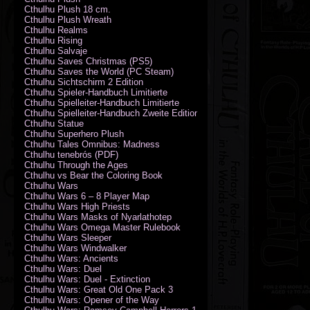
Cthulhu Plush 18 cm.
Cthulhu Plush Wreath
Cthulhu Realms
Cthulhu Rising
Cthulhu Salvaje
Cthulhu Saves Christmas (PS5)
Cthulhu Saves the World (PC Steam)
Cthulhu Sichtschirm 2 Edition
Cthulhu Spieler-Handbuch Limitierte
Cthulhu Spielleiter-Handbuch Limitierte
Cthulhu Spielleiter-Handbuch Zweite Edition
Cthulhu Statue
Cthulhu Superhero Plush
Cthulhu Tales Omnibus: Madness
Cthulhu tenebrós (PDF)
Cthulhu Through the Ages
Cthulhu vs Bear the Coloring Book
Cthulhu Wars
Cthulhu Wars 6 – 8 Player Map
Cthulhu Wars High Priests
Cthulhu Wars Masks of Nyarlathotep
Cthulhu Wars Omega Master Rulebook
Cthulhu Wars Sleeper
Cthulhu Wars Windwalker
Cthulhu Wars: Ancients
Cthulhu Wars: Duel
Cthulhu Wars: Duel - Extinction
Cthulhu Wars: Great Old One Pack 3
Cthulhu Wars: Opener of the Way