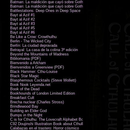
Batman: La maldición que cayó sobre Gotham
Batman: La maldición que cayó sobre Gotham
Battlestations: Deep Ones in Deep Space
Bayt al Azif #1
Bayt al Azif #2
Bayt al Azif #3
Bayt al Azif #5
Bayt al Azif #6
Be Like a Crow: Crowthulhu
Berlin - The Wicked City
Berlín: La ciudad depravada
Betrayal: La casa de la colina 3ª edición
Beyond the Mountains of Madness
Bibliomania (PDF)
Bienvenido a Arkham
Bienvenidos a Greenview (PDF)
Black Hammer: Cthu-Louise
Black Star Magic
Blasphemous Cocktails (Steve Wollett)
Book Nook Leyenda.net
Book of the Dead
Bookhounds of London Limited Edition
Breakfast Cult
Brecha nuclear (Charles Stross)
Brindlewood Bay
Building an Elder God
Bumps in the Night
C is for Cthulhu: The Lovecraft Alphabet Board Book
C92 Doujinshi Illustration Book about Cthulhu Mythos
Calabazas en el trastero: Horror cósmico