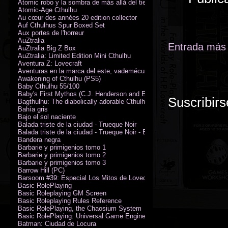
Atomic robo y la sombra de más allá del tiempo
Atomic-Age Cthulhu
Au cœur des années 20 edition collector
Auf Cthulhus Spur Boxed Set
Aux portes de l'horreur
AuZtralia
Entrada más 
AuZtralia Big Z Box
AuZtralia: Limited Edition Mini Cthulhu
Aventura Z: Lovecraft
Aventuras en la marca del este, vademécum de campaña
Awakening of Cthulhu (PS5)
Baby Cthulhu 55/100
Baby's First Mythos (C.J. Henderson and Erica Henderson)
Suscribirs
Bagthulhu: The diabolically adorable Cthulhu plushie dicebag
Bahía gris
Bajo el sol naciente
Balada triste de la ciudad - Trueque Noir
Balada triste de la ciudad - Trueque Noir - Edición de coleccionista
Bandera negra
Barbarie y primigenios tomo 1
Barbarie y primigenios tomo 2
Barbarie y primigenios tomo 3
Barrow Hill (PC)
Barsoom #39: Especial Los Mitos de Lovecraft
Basic RolePlaying
Basic Roleplaying GM Screen
Basic Roleplaying Rules Reference
Basic RolePlaying, the Chaosium System
Basic RolePlaying: Universal Game Engine (PDF)
Batman: Ciudad de Locura