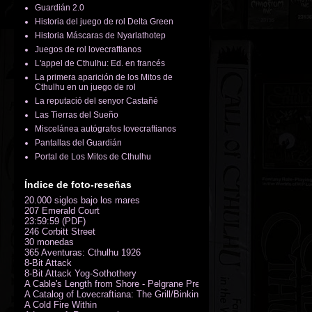
Guardián 2.0
Historia del juego de rol Delta Green
Historia Máscaras de Nyarlathotep
Juegos de rol lovecraftianos
L'appel de Cthulhu: Ed. en francés
La primera aparición de los Mitos de
Cthulhu en un juego de rol
La reputació del senyor Castañé
Las Tierras del Sueño
Miscelánea autógrafos lovecraftianos
Pantallas del Guardián
Portal de Los Mitos de Cthulhu
Índice de foto-reseñas
20.000 siglos bajo los mares
207 Emerald Court
23:59:59 (PDF)
246 Corbitt Street
30 monedas
365 Aventuras: Cthulhu 1926
8-Bit Attack
8-Bit Attack Yog-Sothothery
A Cable's Length from Shore - Pelgrane Press' FreeRPG 2018 (PDF)
A Catalog of Lovecraftiana: The Grill/Binkin Collection
A Cold Fire Within