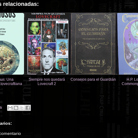
 relacionadas:
us: Una
Siempre nos quedará
Consejos para el Guardián
H.P. Lo
 lovecraftiana
Lovecraft 2
Commonp
Weirdly 
a
arios:
 comentario