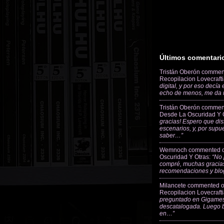
Últimos comentari
Tristán Oberón
commen
Recopilacion Lovecraft
digital, y por eso decía
echo de menos, me da
Tristán Oberón
commen
Desde La Oscuridad Y 
gracias! Espero que dis
escenarios, y, por supu
saber…”
Wemnoch
commented 
Oscuridad Y Otras
:
“No 
compré, muchas gracias
recomendaciones y blo
Milancete
commented 
Recopilacion Lovecraft
preguntado en Gigames
descatalogada. Luego 
en…”