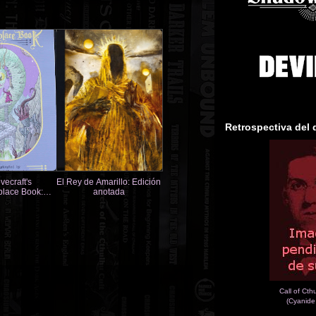
Retrospectiva del 
vecraft's
El Rey de Amarillo: Edición
lace Book:
anotada
Illustrated
Call of Cth
(Cyanide