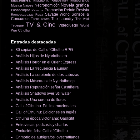
Miscelánea
Miskatonic Repository
Monográfico
Novela gráfica
Necronomicón
Música
Naipes
Promoción
Relato
Revista
Pasatiempos
Peluche
Savage World
Sorteos &
Rompecabezas
Ropa
Concursos
The Laundry
Tarot
The Void
Teatro
TV & Cine
Videojuego
Trueque
World
War Cthulhu
Entradas destacadas
80 copias de Call of Cthulhu RPG
Análisis Hijos de Nyarlathotep
Análisis Horror en el Orient Express
Análisis La frecuencia Bauman
Análisis La serpiente de dos cabezas
Análisis Máscaras de Nyarlathotep
Análisis Reputación señor Castiñeira
Análisis Shadows over Stillwater
Análisis Una corona de flores
Call of Cthulhu: Ed. internacionales
Call of Cthulhu: Ediciones en inglés
Cthulhu época victoriana: Gaslight
Entrevistas, podcasts y charlas
Evolución ficha Call of Cthulhu
Grimorio de autógrafos lovecraftianos