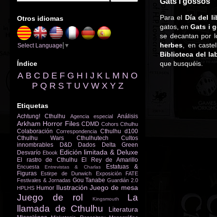
Gats i gossos
Para el
Día del li
Otros idiomas
gatos, en
Gats i 
se decantan por l
herbes
, en caste
Select Language
▼
Biblioteca del la
Índice
que busquéis.
A
B
C
D
E
F
G
H
I
J
K
L
M
N
O
P
Q
R
S
T
U
V
W
X
Y
Z
Etiquetas
Achtung! Cthulhu
Análisis
Agencia especial
Arkham Horror Files
CDMD
Cohors Cthulhu
Colaboración
Cthulhu d100
Correspondencia
Cthulhu Wars
Cthulhutech
Cultos
innombrables
D&D
Dados
Delta Green
Edición limitada & Deluxe
Desvarío
Ebook
El rastro de Cthulhu
El Rey de Amarillo
Estatuas &
Encuesta
Entrevistas & Charlas
Figuras
Estirpe de Dunwich
Exposición
FATE
Gou Tanabe
Festivales & Jornadas
Guardián 2.0
Ilustración
Juego de mesa
Humor
HPLHS
Juego de rol
La
Kingsmouth
llamada de Cthulhu
Literatura