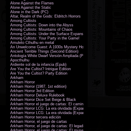
Alone Against the Flames
Alone Against the Static
Alone in the Dark (PC)
Altar, Realm of the Gods: Eldritch Horrors
Among Cultists
Among Cultists: Down into the Abyss
Among Cultists: Mountains of Chaos
Among Cultists: Under the Surface Expansion
Among Cultists: Your Party in the Game!
Amuleto Cthulhu en metal
An Unwelcome Guest: A 1930s Mystery Horror Adventure RPG
Ancient Terrible Things (Second Edition)
Antología White Dwarf Versión Ampliada (PDF)
Apocthulhu
Ardiente sol de la infancia (Epub)
Are You the Cultist? Intrigue Edition
Are You the Cultist? Party Edition
Arkham
Arkham Horror
Arkham Horror (1987, 1st edition)
Arkham Horror 3rd Edition
Arkham Horror Deluxe Rulebook
Arkham Horror Dice Set Beige & Black
Arkham Horror el juego de cartas: El camino a Carcosa - Exp. campañ
Arkham Horror LCG: La era olvidada (Expansión de campaña)
Arkham Horror LCG: La era olvidada (Expansión de investigadores)
Arkham Horror tercera edición
Arkham Horror, el juego de cartas
Arkham Horror, el juego de cartas: El legado de Dunwich expansión
Arkham Horror, el juego de cartas: El museo Miskatonic