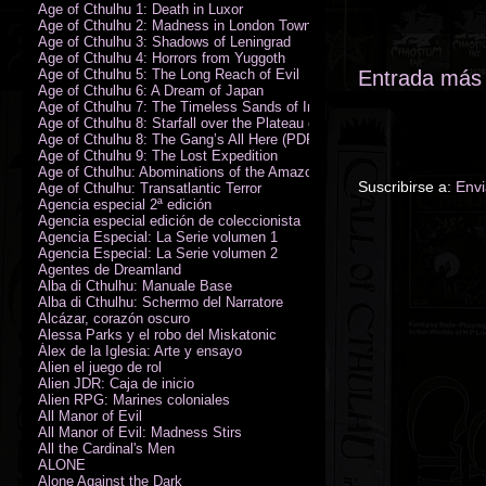
Age of Cthulhu 1: Death in Luxor
Age of Cthulhu 2: Madness in London Town
Age of Cthulhu 3: Shadows of Leningrad
Age of Cthulhu 4: Horrors from Yuggoth
Age of Cthulhu 5: The Long Reach of Evil
Entrada más 
Age of Cthulhu 6: A Dream of Japan
Age of Cthulhu 7: The Timeless Sands of India
Age of Cthulhu 8: Starfall over the Plateau of Leng
Age of Cthulhu 8: The Gang’s All Here (PDF)
Age of Cthulhu 9: The Lost Expedition
Age of Cthulhu: Abominations of the Amazon
Suscribirse a:
Envi
Age of Cthulhu: Transatlantic Terror
Agencia especial 2ª edición
Agencia especial edición de coleccionista
Agencia Especial: La Serie volumen 1
Agencia Especial: La Serie volumen 2
Agentes de Dreamland
Alba di Cthulhu: Manuale Base
Alba di Cthulhu: Schermo del Narratore
Alcázar, corazón oscuro
Alessa Parks y el robo del Miskatonic
Álex de la Iglesia: Arte y ensayo
Alien el juego de rol
Alien JDR: Caja de inicio
Alien RPG: Marines coloniales
All Manor of Evil
All Manor of Evil: Madness Stirs
All the Cardinal's Men
ALONE
Alone Against the Dark