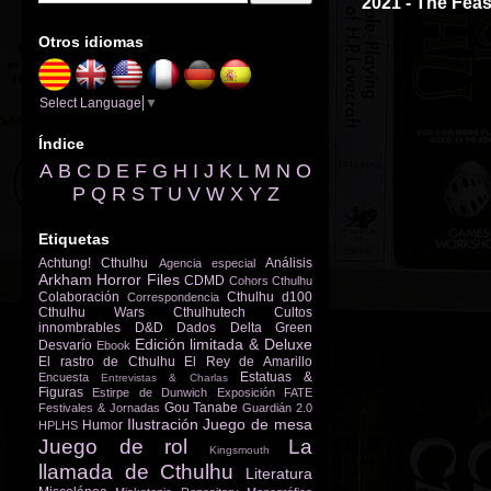
2021 - The Feas
Otros idiomas
Select Language
▼
Índice
A
B
C
D
E
F
G
H
I
J
K
L
M
N
O
P
Q
R
S
T
U
V
W
X
Y
Z
Etiquetas
Achtung! Cthulhu
Análisis
Agencia especial
Arkham Horror Files
CDMD
Cohors Cthulhu
Colaboración
Cthulhu d100
Correspondencia
Cthulhu Wars
Cthulhutech
Cultos
innombrables
D&D
Dados
Delta Green
Edición limitada & Deluxe
Desvarío
Ebook
El rastro de Cthulhu
El Rey de Amarillo
Estatuas &
Encuesta
Entrevistas & Charlas
Figuras
Estirpe de Dunwich
Exposición
FATE
Gou Tanabe
Festivales & Jornadas
Guardián 2.0
Ilustración
Juego de mesa
Humor
HPLHS
Juego de rol
La
Kingsmouth
llamada de Cthulhu
Literatura