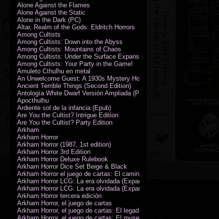
Alone Against the Flames
Alone Against the Static
Alone in the Dark (PC)
Altar, Realm of the Gods: Eldritch Horrors
Among Cultists
Among Cultists: Down into the Abyss
Among Cultists: Mountains of Chaos
Among Cultists: Under the Surface Expansion
Among Cultists: Your Party in the Game!
Amuleto Cthulhu en metal
An Unwelcome Guest: A 1930s Mystery Horror Adventure RPG
Ancient Terrible Things (Second Edition)
Antología White Dwarf Versión Ampliada (PDF)
Apocthulhu
Ardiente sol de la infancia (Epub)
Are You the Cultist? Intrigue Edition
Are You the Cultist? Party Edition
Arkham
Arkham Horror
Arkham Horror (1987, 1st edition)
Arkham Horror 3rd Edition
Arkham Horror Deluxe Rulebook
Arkham Horror Dice Set Beige & Black
Arkham Horror el juego de cartas: El camino a Carcosa - Exp. campañ
Arkham Horror LCG: La era olvidada (Expansión de campaña)
Arkham Horror LCG: La era olvidada (Expansión de investigadores)
Arkham Horror tercera edición
Arkham Horror, el juego de cartas
Arkham Horror, el juego de cartas: El legado de Dunwich expansión
Arkham Horror, el juego de cartas: El museo Miskatonic