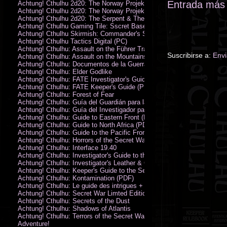
Entrada más 
Achtung! Cthulhu 2d20: The Norway Projekt
Achtung! Cthulhu 2d20: The Norway Projekt (PDF)
Achtung! Cthulhu 2d20: The Serpent & The Sands
Achtung! Cthulhu Gaming Tile: Sscret Base & Icy Ruins
Achtung! Cthulhu Skirmish: Commander's Set
Achtung! Cthulhu Tactics Digital (PC)
Achtung! Cthulhu: Assault on the Führer Train
Suscribirse a:
Envi
Achtung! Cthulhu: Assault on the Mountains of Madness
Achtung! Cthulhu: Documentos de la Guerra Secreta
Achtung! Cthulhu: Elder Godlike
Achtung! Cthulhu: FATE Investigator's Guide (PDF)
Achtung! Cthulhu: FATE Keeper's Guide (PDF)
Achtung! Cthulhu: Forest of Fear
Achtung! Cthulhu: Guía del Guardián para la Guerra Secreta
Achtung! Cthulhu: Guía del Investigador para la Guerra Secreta
Achtung! Cthulhu: Guide to Eastern Front (PDF)
Achtung! Cthulhu: Guide to North Africa (PDF)
Achtung! Cthulhu: Guide to the Pacific Front
Achtung! Cthulhu: Horrors of the Secret War
Achtung! Cthulhu: Interface 19.40
Achtung! Cthulhu: Investigator's Guide to the Secret War
Achtung! Cthulhu: Investigator's Leather & Canvas Bag
Achtung! Cthulhu: Keeper's Guide to the Secret War
Achtung! Cthulhu: Kontamination (PDF)
Achtung! Cthulhu: Le guide des intrigues + ecran
Achtung! Cthulhu: Secret War Limted Edition Book
Achtung! Cthulhu: Secrets of the Dust
Achtung! Cthulhu: Shadows of Atlantis
Achtung! Cthulhu: Terrors of the Secret War
Adventure!