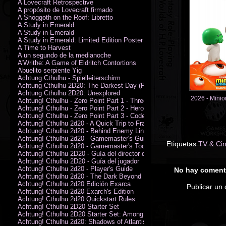
A Lovecraft Retrospective
A propósito de Lovecraft firmado
A Shoggoth on the Roof: Libretto
A Study in Emerald
A Study in Emerald
A Study in Emerald: Limited Edition Poster (Neil Gaiman)
A Time to Harvest
A un segundo de la medianoche
A'Writhe: A Game of Eldritch Contortions
Abuelito serpiente Yig
Achtung Cthulhu - Spielleiterschirm
Achtung Cthulhu 2D20: The Darkest Day (PDF)
Achtung Cthulhu 2D20: Unexplored
2026 - Minio
Achtung! Cthulhu - Zero Point Part 1 - Three Kings
Achtung! Cthulhu - Zero Point Part 2 - Heroes of the Sea
Achtung! Cthulhu - Zero Point Part 3 - Code of Honour (PDF)
Achtung! Cthulhu 2d20 - A Quick Trip to France (PDF)
Achtung! Cthulhu 2d20 - Behind Enemy Lines
Achtung! Cthulhu 2d20 - Gamemaster's Guide
Etiquetas
TV & Ci
Achtung! Cthulhu 2d20 - Gamemaster's Toolkit
Achtung! Cthulhu 2D20 - Guía del director de juego
Achtung! Cthulhu 2D20 - Guía del jugador
Achtung! Cthulhu 2d20 - Player's Guide
No hay coment
Achtung! Cthulhu 2d20 - The Dark Beyond
Achtung! Cthulhu 2d20 Edición Exarca
Publicar un
Achtung! Cthulhu 2d20 Exarch's Edition
Achtung! Cthulhu 2d20 Quickstart Rules
Achtung! Cthulhu 2D20 Starter Set
Achtung! Cthulhu 2D20 Starter Set: Among the Wolves (PDF)
Achtung! Cthulhu 2d20: Shadows of Atlantis