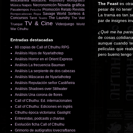
Miscelánea
Miskatonic Repository
Monográfico
The Feast
es otra
Novela gráfica
Necronomicón
Música
Naipes
pesar de no tener 
Promoción
Relato
Revista
Pasatiempos
Peluche
Savage World
Sorteos &
Rompecabezas
Ropa
La trama es tan se
Concursos
The Laundry
Tarot
The Void
Teatro
par de insignes inv
TV & Cine
Videojuego
Trueque
World
War Cthulhu
¿Qué me ha pare
de cosas cotidian
Entradas destacadas
aunque cuando te 
80 copias de Call of Cthulhu RPG
películas que rea
Análisis Hijos de Nyarlathotep
pero bueno tengo t
Análisis Horror en el Orient Express
Análisis La frecuencia Bauman
Análisis La serpiente de dos cabezas
Análisis Máscaras de Nyarlathotep
Análisis Reputación señor Castiñeira
Análisis Shadows over Stillwater
Análisis Una corona de flores
Call of Cthulhu: Ed. internacionales
Call of Cthulhu: Ediciones en inglés
Cthulhu época victoriana: Gaslight
Entrevistas, podcasts y charlas
Evolución ficha Call of Cthulhu
Grimorio de autógrafos lovecraftianos