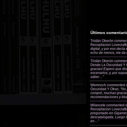
Últimos comentari
Tristán Oberón
commen
Recopilacion Lovecraft
digital, y por eso decía
echo de menos, me da
Tristán Oberón
commen
Desde La Oscuridad Y 
gracias! Espero que dis
escenarios, y, por supu
saber…”
Wemnoch
commented 
Oscuridad Y Otras
:
“No 
compré, muchas gracias
recomendaciones y blo
Milancete
commented 
Recopilacion Lovecraft
preguntado en Gigames
descatalogada. Luego 
en…”