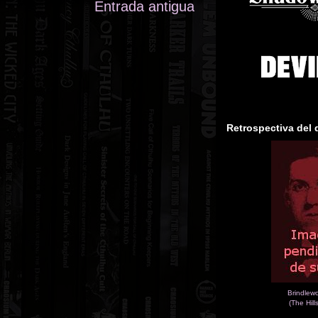
Entrada antigua
Retrospectiva del 
Brindlew
(The Hill