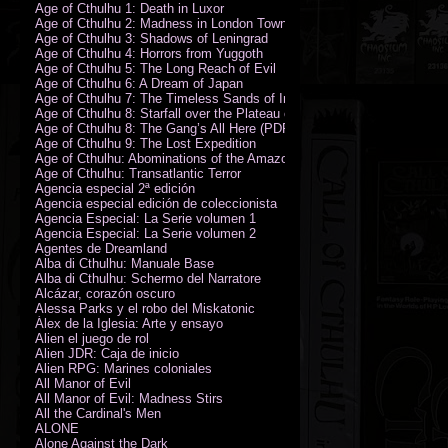
Age of Cthulhu 1: Death in Luxor
Age of Cthulhu 2: Madness in London Town
Age of Cthulhu 3: Shadows of Leningrad
Age of Cthulhu 4: Horrors from Yuggoth
Age of Cthulhu 5: The Long Reach of Evil
Age of Cthulhu 6: A Dream of Japan
Age of Cthulhu 7: The Timeless Sands of India
Age of Cthulhu 8: Starfall over the Plateau of Leng
Age of Cthulhu 8: The Gang’s All Here (PDF)
Age of Cthulhu 9: The Lost Expedition
Age of Cthulhu: Abominations of the Amazon
Age of Cthulhu: Transatlantic Terror
Agencia especial 2ª edición
Agencia especial edición de coleccionista
Agencia Especial: La Serie volumen 1
Agencia Especial: La Serie volumen 2
Agentes de Dreamland
Alba di Cthulhu: Manuale Base
Alba di Cthulhu: Schermo del Narratore
Alcázar, corazón oscuro
Alessa Parks y el robo del Miskatonic
Álex de la Iglesia: Arte y ensayo
Alien el juego de rol
Alien JDR: Caja de inicio
Alien RPG: Marines coloniales
All Manor of Evil
All Manor of Evil: Madness Stirs
All the Cardinal's Men
ALONE
Alone Against the Dark