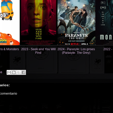
ns & Monsters
2023 - Seek and You Will
2024 - Parasyte: Los grises
2022 -
Find
(Parasyte: The Grey)
ne
arios:
 comentario