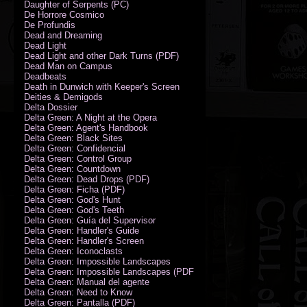
Daughter of Serpents (PC)
De Horrore Cosmico
De Profundis
Dead and Dreaming
Dead Light
Dead Light and other Dark Turns (PDF)
Dead Man on Campus
Deadbeats
Death in Dunwich with Keeper's Screen
Deities & Demigods
Delta Dossier
Delta Green: A Night at the Opera
Delta Green: Agent's Handbook
Delta Green: Black Sites
Delta Green: Confidencial
Delta Green: Control Group
Delta Green: Countdown
Delta Green: Dead Drops (PDF)
Delta Green: Ficha (PDF)
Delta Green: God's Hunt
Delta Green: God's Teeth
Delta Green: Guía del Supervisor
Delta Green: Handler's Guide
Delta Green: Handler's Screen
Delta Green: Iconoclasts
Delta Green: Impossible Landscapes
Delta Green: Impossible Landscapes (PDF - Espiral)
Delta Green: Manual del agente
Delta Green: Need to Know
Delta Green: Pantalla (PDF)