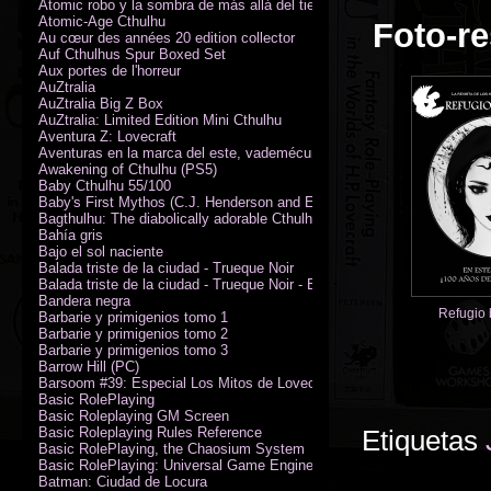
Atomic robo y la sombra de más allá del tiempo
Atomic-Age Cthulhu
Foto-re
Au cœur des années 20 edition collector
Auf Cthulhus Spur Boxed Set
Aux portes de l'horreur
AuZtralia
AuZtralia Big Z Box
AuZtralia: Limited Edition Mini Cthulhu
Aventura Z: Lovecraft
Aventuras en la marca del este, vademécum de campaña
Awakening of Cthulhu (PS5)
Baby Cthulhu 55/100
Baby's First Mythos (C.J. Henderson and Erica Henderson)
Bagthulhu: The diabolically adorable Cthulhu plushie dicebag
Bahía gris
Bajo el sol naciente
Balada triste de la ciudad - Trueque Noir
Balada triste de la ciudad - Trueque Noir - Edición de coleccionista
Bandera negra
Refugio 
Barbarie y primigenios tomo 1
Barbarie y primigenios tomo 2
Barbarie y primigenios tomo 3
Barrow Hill (PC)
Barsoom #39: Especial Los Mitos de Lovecraft
Basic RolePlaying
Basic Roleplaying GM Screen
Basic Roleplaying Rules Reference
Etiquetas
Basic RolePlaying, the Chaosium System
Basic RolePlaying: Universal Game Engine (PDF)
Batman: Ciudad de Locura