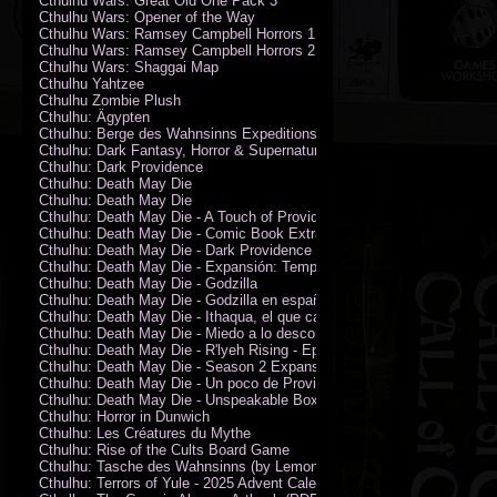
Cthulhu Wars: Great Old One Pack 3
Cthulhu Wars: Opener of the Way
Cthulhu Wars: Ramsey Campbell Horrors 1
Cthulhu Wars: Ramsey Campbell Horrors 2
Cthulhu Wars: Shaggai Map
Cthulhu Yahtzee
Cthulhu Zombie Plush
Cthulhu: Ägypten
Cthulhu: Berge des Wahnsinns Expeditionspack
Cthulhu: Dark Fantasy, Horror & Supernatural Movies
Cthulhu: Dark Providence
Cthulhu: Death May Die
Cthulhu: Death May Die
Cthulhu: Death May Die - A Touch of Providence
Cthulhu: Death May Die - Comic Book Extras vol. 2
Cthulhu: Death May Die - Dark Providence Investigators
Cthulhu: Death May Die - Expansión: Temporada 2
Cthulhu: Death May Die - Godzilla
Cthulhu: Death May Die - Godzilla en español
Cthulhu: Death May Die - Ithaqua, el que camina en el viento
Cthulhu: Death May Die - Miedo a lo desconocido
Cthulhu: Death May Die - R'lyeh Rising - Epic Episode
Cthulhu: Death May Die - Season 2 Expansion
Cthulhu: Death May Die - Un poco de Providence
Cthulhu: Death May Die - Unspeakable Box
Cthulhu: Horror in Dunwich
Cthulhu: Les Créatures du Mythe
Cthulhu: Rise of the Cults Board Game
Cthulhu: Tasche des Wahnsinns (by Lemonfish)
Cthulhu: Terrors of Yule - 2025 Advent Calendar