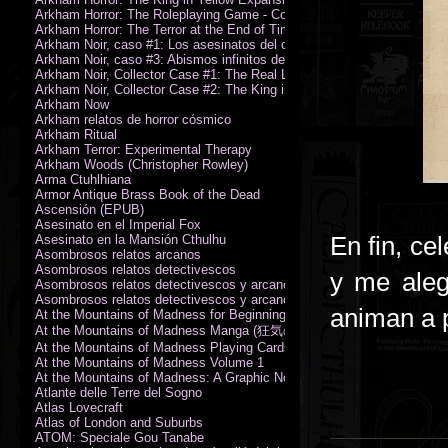
Arkham Horror: The Roleplaying Game - Core Rulebook (PDF)
Arkham Horror: The Terror at the End of Time
Arkham Noir, caso #1: Los asesinatos del culto de la bruja
Arkham Noir, caso #3: Abismos infinitos de oscuridad
Arkham Noir, Collector Case #1: The Real Leeds
Arkham Noir, Collector Case #2: The King in Yellow
Arkham Now
Arkham relatos de horror cósmico
Arkham Ritual
Arkham Terror: Experimental Therapy
Arkham Woods (Christopher Rowley)
Arma Ctuhlhiana
Armor Antique Brass Book of the Dead
Ascensión (EPUB)
Asesinato en el Imperial Fox
En fin, ce
Asesinato en la Mansión Cthulhu
Asombrosos relatos arcanos
Asombrosos relatos detectivescos
y me aleg
Asombrosos relatos detectivescos y arcanos
Asombrosos relatos detectivescos y arcanos
animan a p
At the Mountains of Madness for Beginning Readers
At the Mountains of Madness Manga (狂気の山脈)
At the Mountains of Madness Playing Cards
At the Mountains of Madness Volume 1
At the Mountains of Madness: A Graphic Novel
Atlante delle Terre del Sogno
Atlas Lovecraft
Atlas of London and Suburbs
ATOM: Speciale Gou Tanabe