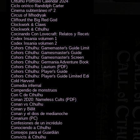
Chtulhu Portfolio Calendar 2024
Ciclo onírico Randolph Carter
Cinema subterráneo nº 2
Circus of Mhodryak
Cliffourd the Big Red God
Clockwork & Claws
Clockwork & Cthulhu
Cocinando Con Lovecraft: Relatos y Recetas de Humor Sobrenatural
Codex Insania volumen 1
Codex Insania volumen 2
Cohors Cthulhu: Gamemaster's Guide Limited Edition
Cohors Cthulhu: Gamesmaster's Guide
Cohors Cthulhu: Gamesmaster's Screen
Cohors Cthulhu: Germania Adventure Book
Cohors Cthulhu: Laurium (PDF)
Cohors Cthulhu: Player's Guide
Cohors Cthulhu: Player's Guide Limited Edition
Cold Harvest
Comedia infernal
Compendio de monstruos
Con C de Cthulhu
Conan 2D20: Nameless Cults (PDF)
Conan vs Cthulhu
Conan y Bêlit
Conan y el dios de medianoche
Conarium (PC)
Confesiones de un incrédulo
Conociendo a Cthulhu
Consejos para el Guardián
Convicts & Cthulhu