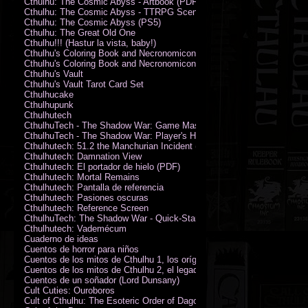
Cthulhu: The Cosmic Abyss - Artbook (PDF)
Cthulhu: The Cosmic Abyss - TTRPG Scenario - Arkham Horror (PDF)
Cthulhu: The Cosmic Abyss (PS5)
Cthulhu: The Great Old One
Cthulhu!!! (Hastur la vista, baby!)
Cthulhu's Coloring Book and Necronomicon of Sunny Day Doings
Cthulhu's Coloring Book and Necronomicon of Sunny Day Doings New 
Cthulhu's Vault
Cthulhu's Vault Tarot Card Set
Cthulhucake
Cthulhupunk
Cthulhutech
CthulhuTech - The Shadow War: Game Master's Guide (PDF)
CthulhuTech - The Shadow War: Player's Handbook (PDF)
Cthulhutech: 51.2 the Manchurian Incident (PDF)
Cthulhutech: Damnation View
Cthulhutech: El portador de hielo (PDF)
Cthulhutech: Mortal Remains
Cthulhutech: Pantalla de referencia
Cthulhutech: Pasiones oscuras
Cthulhutech: Reference Screen
CthulhuTech: The Shadow War - Quick-Start Rules (PDF)
Cthulhutech: Vademécum
Cuaderno de ideas
Cuentos de horror para niños
Cuentos de los mitos de Cthulhu 1, los orígenes
Cuentos de los mitos de Cthulhu 2, el legado
Cuentos de un soñador (Lord Dunsany)
Cult Cuties: Ouroboros
Cult of Cthulhu: The Esoteric Order of Dagon Vol.1: Book One