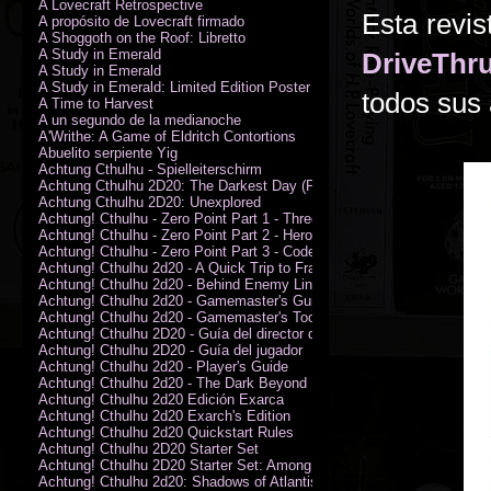
A Lovecraft Retrospective
Esta revis
A propósito de Lovecraft firmado
A Shoggoth on the Roof: Libretto
A Study in Emerald
DriveTh
A Study in Emerald
A Study in Emerald: Limited Edition Poster (Neil Gaiman)
todos sus 
A Time to Harvest
A un segundo de la medianoche
A'Writhe: A Game of Eldritch Contortions
Abuelito serpiente Yig
Achtung Cthulhu - Spielleiterschirm
Achtung Cthulhu 2D20: The Darkest Day (PDF)
Achtung Cthulhu 2D20: Unexplored
Achtung! Cthulhu - Zero Point Part 1 - Three Kings
Achtung! Cthulhu - Zero Point Part 2 - Heroes of the Sea
Achtung! Cthulhu - Zero Point Part 3 - Code of Honour (PDF)
Achtung! Cthulhu 2d20 - A Quick Trip to France (PDF)
Achtung! Cthulhu 2d20 - Behind Enemy Lines
Achtung! Cthulhu 2d20 - Gamemaster's Guide
Achtung! Cthulhu 2d20 - Gamemaster's Toolkit
Achtung! Cthulhu 2D20 - Guía del director de juego
Achtung! Cthulhu 2D20 - Guía del jugador
Achtung! Cthulhu 2d20 - Player's Guide
Achtung! Cthulhu 2d20 - The Dark Beyond
Achtung! Cthulhu 2d20 Edición Exarca
Achtung! Cthulhu 2d20 Exarch's Edition
Achtung! Cthulhu 2d20 Quickstart Rules
Achtung! Cthulhu 2D20 Starter Set
Achtung! Cthulhu 2D20 Starter Set: Among the Wolves (PDF)
Achtung! Cthulhu 2d20: Shadows of Atlantis