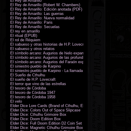
El Rey de Amarillo
El Rey de Amarillo (Robert W. Chambers)
El Rey de Amarillo: Edición anotada (PDF)
El Rey de Amarillo: Las guerras
El Rey de Amarillo: Nueva normalidad
El Rey de Amarillo: Paris
El Rey de Amarillo: Secuelas
El rey en amarillo
El ritual (EPUB)
El rol de Réquiem
El sabueso y otras historias de H.P. Lovecraft
El sabueso y otros relatos
El símbolo arcano: Augurios de hielo expansión
El símbolo arcano: Augurios de las profundidades expansión
El símbolo arcano: Augurios del Faraón expansión
El siniestro pueblo de Karpino
El siniestro pueblo de Karpino - La llamada de Cthulhu
El Sueño de Cthulhu
El sueño de H.P. Lovecraft
El terror que vino de las estrellas
El tesoro de Córdoba
El tesoro de Córdoba 1947
El tesoro de Córdoba 1958
El velo
Elder Dice Lore Cards (Brand of Cthulhu, Elder Sign, Astral Elder Sign)
Elder Dice: Colors Out of Space Slipcase
Elder Dice: Cthulhu Grimoire Box
Elder Dice: Doom Edition Box
Elder Dice: Full Doom Edition D2 Coin Set
Elder Dice: Magnetic Cthulhu Grimoire Box