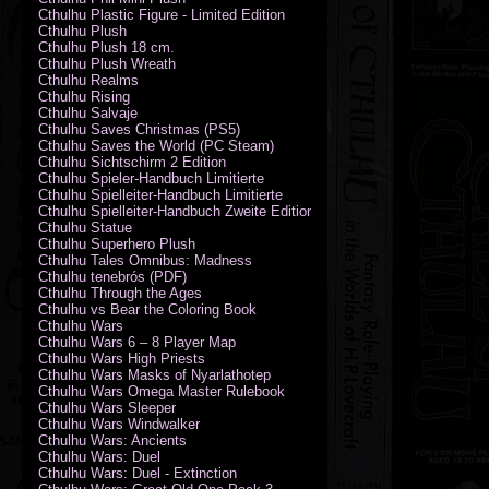
Cthulhu Plastic Figure - Limited Edition
Cthulhu Plush
Cthulhu Plush 18 cm.
Cthulhu Plush Wreath
Cthulhu Realms
Cthulhu Rising
Cthulhu Salvaje
Cthulhu Saves Christmas (PS5)
Cthulhu Saves the World (PC Steam)
Cthulhu Sichtschirm 2 Edition
Cthulhu Spieler-Handbuch Limitierte
Cthulhu Spielleiter-Handbuch Limitierte
Cthulhu Spielleiter-Handbuch Zweite Edition
Cthulhu Statue
Cthulhu Superhero Plush
Cthulhu Tales Omnibus: Madness
Cthulhu tenebrós (PDF)
Cthulhu Through the Ages
Cthulhu vs Bear the Coloring Book
Cthulhu Wars
Cthulhu Wars 6 – 8 Player Map
Cthulhu Wars High Priests
Cthulhu Wars Masks of Nyarlathotep
Cthulhu Wars Omega Master Rulebook
Cthulhu Wars Sleeper
Cthulhu Wars Windwalker
Cthulhu Wars: Ancients
Cthulhu Wars: Duel
Cthulhu Wars: Duel - Extinction