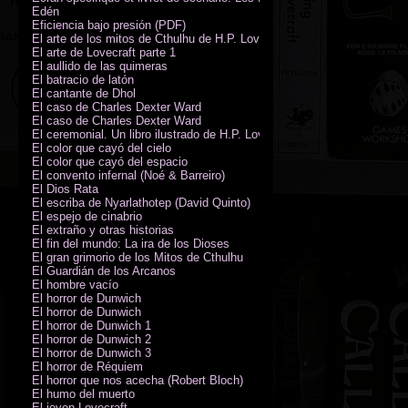
Edén
Eficiencia bajo presión (PDF)
El arte de los mitos de Cthulhu de H.P. Lovecraft
El arte de Lovecraft parte 1
El aullido de las quimeras
El batracio de latón
El cantante de Dhol
El caso de Charles Dexter Ward
El caso de Charles Dexter Ward
El ceremonial. Un libro ilustrado de H.P. Lovecraft
El color que cayó del cielo
El color que cayó del espacio
El convento infernal (Noé & Barreiro)
El Dios Rata
El escriba de Nyarlathotep (David Quinto)
El espejo de cinabrio
El extraño y otras historias
El fin del mundo: La ira de los Dioses
El gran grimorio de los Mitos de Cthulhu
El Guardián de los Arcanos
El hombre vacío
El horror de Dunwich
El horror de Dunwich
El horror de Dunwich 1
El horror de Dunwich 2
El horror de Dunwich 3
El horror de Réquiem
El horror que nos acecha (Robert Bloch)
El humo del muerto
El joven Lovecraft