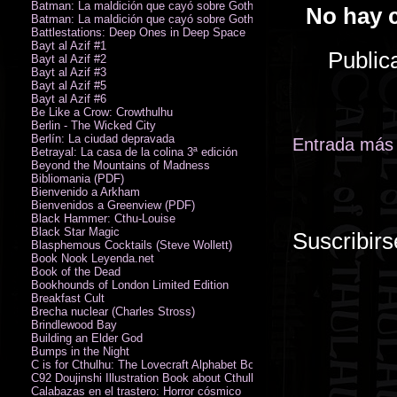
Batman: La maldición que cayó sobre Gotham
No hay 
Batman: La maldición que cayó sobre Gotham
Battlestations: Deep Ones in Deep Space
Bayt al Azif #1
Public
Bayt al Azif #2
Bayt al Azif #3
Bayt al Azif #5
Bayt al Azif #6
Be Like a Crow: Crowthulhu
Berlin - The Wicked City
Berlín: La ciudad depravada
Entrada más 
Betrayal: La casa de la colina 3ª edición
Beyond the Mountains of Madness
Bibliomania (PDF)
Bienvenido a Arkham
Bienvenidos a Greenview (PDF)
Black Hammer: Cthu-Louise
Black Star Magic
Suscribirs
Blasphemous Cocktails (Steve Wollett)
Book Nook Leyenda.net
Book of the Dead
Bookhounds of London Limited Edition
Breakfast Cult
Brecha nuclear (Charles Stross)
Brindlewood Bay
Building an Elder God
Bumps in the Night
C is for Cthulhu: The Lovecraft Alphabet Board Book
C92 Doujinshi Illustration Book about Cthulhu Mythos
Calabazas en el trastero: Horror cósmico