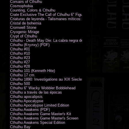
Corsairs of Cthulhu
Cosmophobia
Counting, Colors & Cthulhu
Crate Exclusive The Call of Cthulhu 6" Figure von Austin James
Criaturas de leyenda - Talismanes míticos: Símbolo arcano
Cristal de bohemia
Cromwell Stone
Cryogenic Mirage
Crypt of Cthulhu
Cthulhu - Death May Die: La cabra negra de los bosques
Cthulhu (Ктулху) (PDF)
Cthulhu #01
Cthulhu #10
Cthulhu #23
Cthulhu #27
Cthulhu #28
Cthulhu 101 (Kenneth Hite)
Cthulhu 17 cm.
Cthulhu 1890: Investigations au XIX Siecle
Cthulhu 500
Cthulhu 6" Wacky Wobbler Bobblehead
Cthulhu a través de las épocas
Cthulhu apocalipsis
Cthulhu Apocalypse
Cthulhu Apocalypse Limited Edition
Cthulhu Awakens (PDF)
Cthulhu Awakens Game Master's Kit
Cthulhu Awakens Game Master's Screen
Cthulhu Awakens Special Edition
Cthulhu Bay