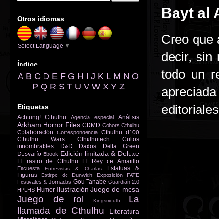
Bayt al 
Otros idiomas
Creo que a
Select Language
▼
decir, si
Índice
todo un r
A
B
C
D
E
F
G
H
I
J
K
L
M
N
O
P
Q
R
S
T
U
V
W
X
Y
Z
apreciad
editoriales
Etiquetas
Achtung! Cthulhu
Análisis
Agencia especial
Arkham Horror Files
CDMD
Cohors Cthulhu
Colaboración
Cthulhu d100
Correspondencia
Cthulhu Wars
Cthulhutech
Cultos
innombrables
D&D
Dados
Delta Green
Edición limitada & Deluxe
Desvarío
Ebook
El rastro de Cthulhu
El Rey de Amarillo
Estatuas &
Encuesta
Entrevistas & Charlas
Figuras
Estirpe de Dunwich
Exposición
FATE
Gou Tanabe
Festivales & Jornadas
Guardián 2.0
Ilustración
Juego de mesa
Humor
HPLHS
Juego de rol
La
Kingsmouth
llamada de Cthulhu
Literatura