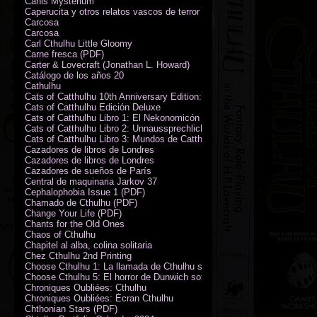
Canis Mysterium
Caperucita y otros relatos vascos de terror (M. Rodríguez)
Carcosa
Carcosa
Carl Cthulhu Little Gloomy
Carne fresca (PDF)
Carter & Lovecraft (Jonathan L. Howard)
Catálogo de los años 20
Cathulhu
Cats of Catthulhu 10th Anniversary Edition: Quick Start Rules
Cats of Catthulhu Edición Deluxe
Cats of Catthulhu Libro 1: El Nekonomicón
Cats of Catthulhu Libro 2: Unnaussprechlichen Katzen
Cats of Catthulhu Libro 3: Mundos de Catthulhu
Cazadores de libros de Londres
Cazadores de libros de Londres
Cazadores de sueños de París
Central de maquinaria Jarkov 37
Cephalophobia Issue 1 (PDF)
Chamado de Cthulhu (PDF)
Change Your Life (PDF)
Chants for the Old Ones
Chaos of Cthulhu
Chapitel al alba, colina solitaria
Chez Cthulhu 2nd Printing
Choose Cthulhu 1: La llamada de Cthulhu softcover
Choose Cthulhu 5: El horror de Dunwich softcover
Chroniques Oubliées: Cthulhu
Chroniques Oubliées: Écran Cthulhu
Chthonian Stars (PDF)