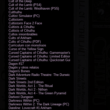
Cult of the Deep
Cult of the Lamb (PS4)
Cult of the Lamb: Woolhaven (PS5)
Culthulhu
Cultist Simulator (PC)
Cultistorm
Cultistorm Face 2 Face
Cultists & Cthulhu
Cultists of Cthulhu
Cultos innombrables
Cults of Arkham
Cults of Cthulhu (PDF)
Currículum con monstruos
Curse of the Yellow Sign
Cursed Captains of Cthulhu: Gamemaster's Toolkit & Dice
Cursed Captains of Cthulhu: Limited Edition
Cursed Captains of Cthulhu: Quickstart Guide (PDF)
Dagon #17
Dagón y otros relatos
Dagon's Bones
Dark Adventure Radio Theatre: The Dunwich Horror - Audio CD with Pr
Dark Streets
Dark Streets 2nd Edition
Dark Worlds, Act 1 - The Ritual
Dark Worlds, Act 2 - Nithon
Dark Worlds, Act 4 - The Green Pyramid
Darkest Dungeon
Darkness Within (PC)
Darkness Within 2: The Dark Lineage (PC)
Dateline: Lovecraft #1 Arkham