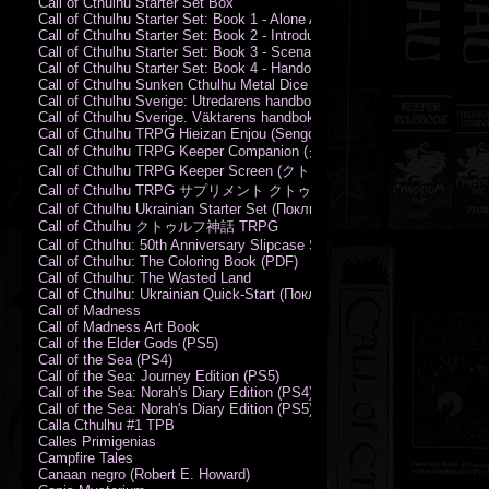
Call of Cthulhu Starter Set Box
Call of Cthulhu Starter Set: Book 1 - Alone Against the Flames
Call of Cthulhu Starter Set: Book 2 - Introductory Rules
Call of Cthulhu Starter Set: Book 3 - Scenarios
Call of Cthulhu Starter Set: Book 4 - Handouts
Call of Cthulhu Sunken Cthulhu Metal Dice Set
Call of Cthulhu Sverige: Utredarens handbok (PDF)
Call of Cthulhu Sverige. Väktarens handbok
Call of Cthulhu TRPG Hieizan Enjou (Sengoku Period)
Call of Cthulhu TRPG Keeper Companion (クトゥルフ神話TRPG
Call of Cthulhu TRPG Keeper Screen (クトゥルフ神話TRPG キ
Call of Cthulhu TRPG サプリメント クトゥルフ2015
Call of Cthulhu Ukrainian Starter Set (Поклик Ктулху. Базовий набір)
Call of Cthulhu クトゥルフ神話 TRPG
Call of Cthulhu: 50th Anniversary Slipcase Set
Call of Cthulhu: The Coloring Book (PDF)
Call of Cthulhu: The Wasted Land
Call of Cthulhu: Ukrainian Quick-Start (Поклик Ктулху. Швидкий старт
Call of Madness
Call of Madness Art Book
Call of the Elder Gods (PS5)
Call of the Sea (PS4)
Call of the Sea: Journey Edition (PS5)
Call of the Sea: Norah's Diary Edition (PS4)
Call of the Sea: Norah's Diary Edition (PS5)
Calla Cthulhu #1 TPB
Calles Primigenias
Campfire Tales
Canaan negro (Robert E. Howard)