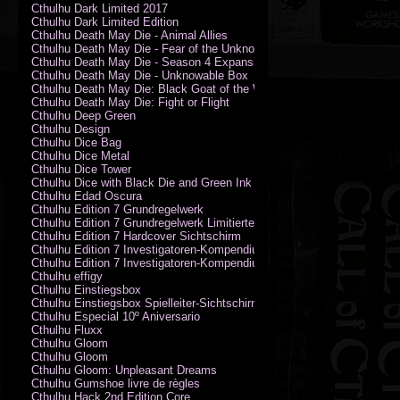
Cthulhu Dark Limited 2017
Cthulhu Dark Limited Edition
Cthulhu Death May Die - Animal Allies
Cthulhu Death May Die - Fear of the Unknown
Cthulhu Death May Die - Season 4 Expansion
Cthulhu Death May Die - Unknowable Box
Cthulhu Death May Die: Black Goat of the Woods
Cthulhu Death May Die: Fight or Flight
Cthulhu Deep Green
Cthulhu Design
Cthulhu Dice Bag
Cthulhu Dice Metal
Cthulhu Dice Tower
Cthulhu Dice with Black Die and Green Ink
Cthulhu Edad Oscura
Cthulhu Edition 7 Grundregelwerk
Cthulhu Edition 7 Grundregelwerk Limitierte Edition
Cthulhu Edition 7 Hardcover Sichtschirm
Cthulhu Edition 7 Investigatoren-Kompendium
Cthulhu Edition 7 Investigatoren-Kompendium Limitierte Edition
Cthulhu effigy
Cthulhu Einstiegsbox
Cthulhu Einstiegsbox Spielleiter-Sichtschirm
Cthulhu Especial 10º Aniversario
Cthulhu Fluxx
Cthulhu Gloom
Cthulhu Gloom
Cthulhu Gloom: Unpleasant Dreams
Cthulhu Gumshoe livre de règles
Cthulhu Hack 2nd Edition Core