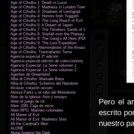
Age of Cthulhu 1: Death in Luxor
Age of Cthulhu 2: Madness in London Town
Age of Cthulhu 3: Shadows of Leningrad
Age of Cthulhu 4: Horrors from Yuggoth
Age of Cthulhu 5: The Long Reach of Evil
Age of Cthulhu 6: A Dream of Japan
Age of Cthulhu 7: The Timeless Sands of India
Age of Cthulhu 8: Starfall over the Plateau of Leng
Age of Cthulhu 8: The Gang’s All Here (PDF)
Age of Cthulhu 9: The Lost Expedition
Age of Cthulhu: Abominations of the Amazon
Age of Cthulhu: Transatlantic Terror
Agencia especial 2ª edición
Agencia especial edición de coleccionista
Agencia Especial: La Serie volumen 1
Agencia Especial: La Serie volumen 2
Agentes de Dreamland
Alba di Cthulhu: Manuale Base
Alba di Cthulhu: Schermo del Narratore
Alcázar, corazón oscuro
Alessa Parks y el robo del Miskatonic
Álex de la Iglesia: Arte y ensayo
Pero el a
Alien el juego de rol
Alien JDR: Caja de inicio
Alien RPG: Marines coloniales
escrito po
All Manor of Evil
All Manor of Evil: Madness Stirs
nuestro pa
All the Cardinal's Men
ALONE
Alone Against the Dark