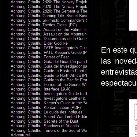
Achtung! Cthulhu 2d20: The Norway Projekt
Achtung! Cthulhu 2d20: The Norway Projekt (PDF)
Achtung! Cthulhu 2d20: The Serpent & The Sands
Achtung! Cthulhu Gaming Tile: Sscret Base & Icy Ruins
Achtung! Cthulhu Skirmish: Commander's Set
Achtung! Cthulhu Tactics Digital (PC)
Achtung! Cthulhu: Assault on the Führer Train
Achtung! Cthulhu: Assault on the Mountains of Madness
Achtung! Cthulhu: Documentos de la Guerra Secreta
Achtung! Cthulhu: Elder Godlike
En este qu
Achtung! Cthulhu: FATE Investigator's Guide (PDF)
Achtung! Cthulhu: FATE Keeper's Guide (PDF)
Achtung! Cthulhu: Forest of Fear
las noved
Achtung! Cthulhu: Guía del Guardián para la Guerra Secreta
Achtung! Cthulhu: Guía del Investigador para la Guerra Secreta
entrevis
Achtung! Cthulhu: Guide to Eastern Front (PDF)
Achtung! Cthulhu: Guide to North Africa (PDF)
Achtung! Cthulhu: Guide to the Pacific Front
espectacu
Achtung! Cthulhu: Horrors of the Secret War
Achtung! Cthulhu: Interface 19.40
Achtung! Cthulhu: Investigator's Guide to the Secret War
Achtung! Cthulhu: Investigator's Leather & Canvas Bag
Achtung! Cthulhu: Keeper's Guide to the Secret War
Achtung! Cthulhu: Kontamination (PDF)
Achtung! Cthulhu: Le guide des intrigues + ecran
Achtung! Cthulhu: Secret War Limted Edition Book
Achtung! Cthulhu: Secrets of the Dust
Achtung! Cthulhu: Shadows of Atlantis
Achtung! Cthulhu: Terrors of the Secret War
Adventure!