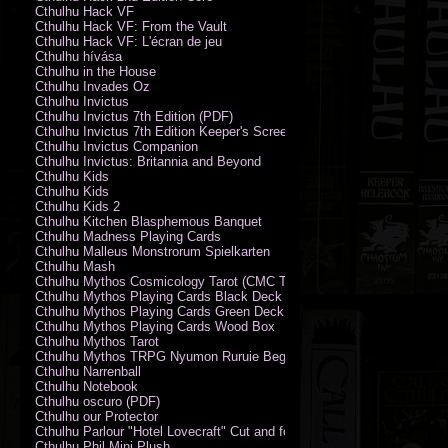
Cthulhu Hack VF
Cthulhu Hack VF: From the Vault
Cthulhu Hack VF: L'écran de jeu
Cthulhu hívása
Cthulhu in the House
Cthulhu Invades Oz
Cthulhu Invictus
Cthulhu Invictus 7th Edition (PDF)
Cthulhu Invictus 7th Edition Keeper's Screen
Cthulhu Invictus Companion
Cthulhu Invictus: Britannia and Beyond
Cthulhu Kids
Cthulhu Kids
Cthulhu Kids 2
Cthulhu Kitchen Blasphemous Banquet
Cthulhu Madness Playing Cards
Cthulhu Malleus Monstrorum Spielkarten
Cthulhu Mash
Cthulhu Mythos Cosmicology Tarot (CMC Tarot - Old Whispers)
Cthulhu Mythos Playing Cards Black Deck
Cthulhu Mythos Playing Cards Green Deck
Cthulhu Mythos Playing Cards Wood Box
Cthulhu Mythos Tarot
Cthulhu Mythos TRPG Nyumon Ruruie Beginners
Cthulhu Narrenball
Cthulhu Notebook
Cthulhu oscuro (PDF)
Cthulhu our Protector
Cthulhu Parlour "Hotel Lovecraft" Cut and fold Game-Cards
Cthulhu Phil Mini Plush