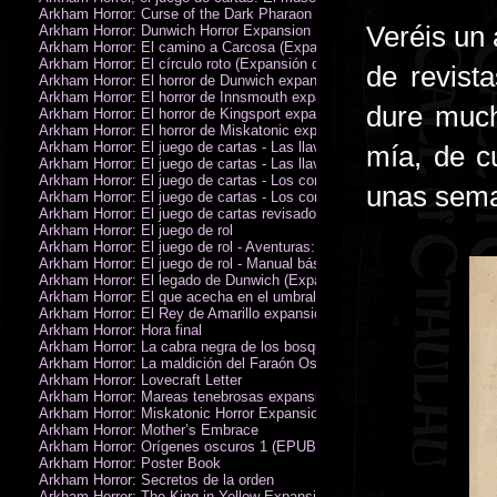
Arkham Horror: Curse of the Dark Pharaon Expansion
Veréis un 
Arkham Horror: Dunwich Horror Expansion
Arkham Horror: El camino a Carcosa (Expansión de investigadores)
Arkham Horror: El círculo roto (Expansión de investigadores)
de revist
Arkham Horror: El horror de Dunwich expansión
Arkham Horror: El horror de Innsmouth expansión
dure much
Arkham Horror: El horror de Kingsport expansión
Arkham Horror: El horror de Miskatonic expansión
Arkham Horror: El juego de cartas - Las llaves escarlata - Campaña
mía, de c
Arkham Horror: El juego de cartas - Las llaves escarlata - Investigador
Arkham Horror: El juego de cartas - Los confines de la tierra - Campañ
unas sem
Arkham Horror: El juego de cartas - Los confines de la tierra - Investig
Arkham Horror: El juego de cartas revisado
Arkham Horror: El juego de rol
Arkham Horror: El juego de rol - Aventuras: Misterios de Arkham
Arkham Horror: El juego de rol - Manual básico
Arkham Horror: El legado de Dunwich (Expansión de investigadores)
Arkham Horror: El que acecha en el umbral expansión
Arkham Horror: El Rey de Amarillo expansión
Arkham Horror: Hora final
Arkham Horror: La cabra negra de los bosques expansión
Arkham Horror: La maldición del Faraón Oscuro expansión (revisada)
Arkham Horror: Lovecraft Letter
Arkham Horror: Mareas tenebrosas expansión
Arkham Horror: Miskatonic Horror Expansion
Arkham Horror: Mother’s Embrace
Arkham Horror: Orígenes oscuros 1 (EPUB)
Arkham Horror: Poster Book
Arkham Horror: Secretos de la orden
Arkham Horror: The King in Yellow Expansion