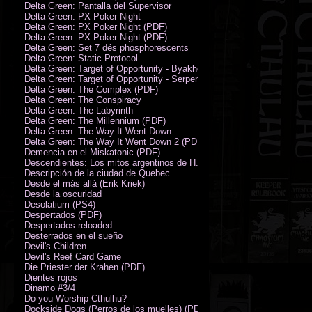
Delta Green: Pantalla del Supervisor
Delta Green: PX Poker Night
Delta Green: PX Poker Night (PDF)
Delta Green: PX Poker Night (PDF)
Delta Green: Set 7 dés phosphorescents
Delta Green: Static Protocol
Delta Green: Target of Opportunity - Byakhee
Delta Green: Target of Opportunity - Serpent Man
Delta Green: The Complex (PDF)
Delta Green: The Conspiracy
Delta Green: The Labyrinth
Delta Green: The Millennium (PDF)
Delta Green: The Way It Went Down
Delta Green: The Way It Went Down 2 (PDF)
Demencia en el Miskatonic (PDF)
Descendientes: Los mitos argentinos de H.P. Lovecraft
Descripción de la ciudad de Quebec
Desde el más allá (Erik Kriek)
Desde la oscuridad
Desolatium (PS4)
Despertados (PDF)
Despertados reloaded
Desterrados en el sueño
Devil's Children
Devil's Reef Card Game
Die Priester der Krahen (PDF)
Dientes rojos
Dinamo #3/4
Do you Worship Cthulhu?
Dockside Dogs (Perros de los muelles) (PDF)