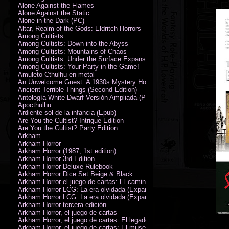
Alone Against the Flames
Alone Against the Static
Alone in the Dark (PC)
Altar, Realm of the Gods: Eldritch Horrors
Among Cultists
Among Cultists: Down into the Abyss
Among Cultists: Mountains of Chaos
Among Cultists: Under the Surface Expansion
Among Cultists: Your Party in the Game!
Amuleto Cthulhu en metal
An Unwelcome Guest: A 1930s Mystery Horror Adventure RPG
Ancient Terrible Things (Second Edition)
Antología White Dwarf Versión Ampliada (PDF)
Apocthulhu
Ardiente sol de la infancia (Epub)
Are You the Cultist? Intrigue Edition
Are You the Cultist? Party Edition
Arkham
Arkham Horror
Arkham Horror (1987, 1st edition)
Arkham Horror 3rd Edition
Arkham Horror Deluxe Rulebook
Arkham Horror Dice Set Beige & Black
Arkham Horror el juego de cartas: El camino a Carcosa - Exp. campañ
Arkham Horror LCG: La era olvidada (Expansión de campaña)
Arkham Horror LCG: La era olvidada (Expansión de investigadores)
Arkham Horror tercera edición
Arkham Horror, el juego de cartas
Arkham Horror, el juego de cartas: El legado de Dunwich expansión
Arkham Horror, el juego de cartas: El museo Miskatonic