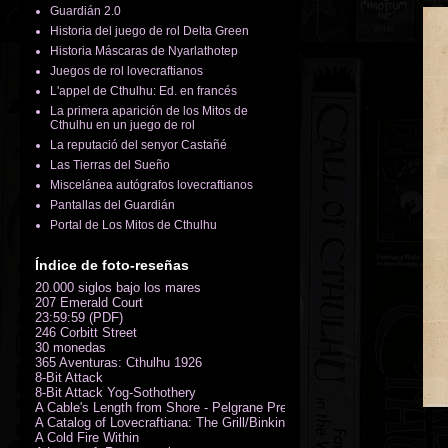
Guardián 2.0
Historia del juego de rol Delta Green
Historia Máscaras de Nyarlathotep
Juegos de rol lovecraftianos
L'appel de Cthulhu: Ed. en francés
La primera aparición de los Mitos de
Cthulhu en un juego de rol
La reputació del senyor Castañé
Las Tierras del Sueño
Miscelánea autógrafos lovecraftianos
Pantallas del Guardián
Portal de Los Mitos de Cthulhu
Índice de foto-reseñas
20.000 siglos bajo los mares
207 Emerald Court
23:59:59 (PDF)
246 Corbitt Street
30 monedas
365 Aventuras: Cthulhu 1926
8-Bit Attack
8-Bit Attack Yog-Sothothery
A Cable's Length from Shore - Pelgrane Press' FreeRPG 2018 (PDF)
A Catalog of Lovecraftiana: The Grill/Binkin Collection
A Cold Fire Within