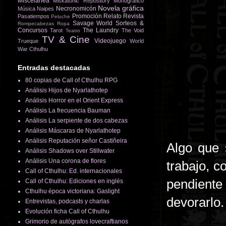
Miscelánea
Miskatonic Repository
Monográfico
Novela gráfica
Necronomicón
Música
Naipes
Promoción
Relato
Revista
Pasatiempos
Peluche
Savage World
Sorteos &
Rompecabezas
Ropa
Concursos
The Laundry
Tarot
The Void
Teatro
TV & Cine
Videojuego
Trueque
World
War Cthulhu
Entradas destacadas
80 copias de Call of Cthulhu RPG
Análisis Hijos de Nyarlathotep
Análisis Horror en el Orient Express
Análisis La frecuencia Bauman
Análisis La serpiente de dos cabezas
Análisis Máscaras de Nyarlathotep
Análisis Reputación señor Castiñeira
Algo que 
Análisis Shadows over Stillwater
Análisis Una corona de flores
trabajo, 
Call of Cthulhu: Ed. internacionales
pendiente
Call of Cthulhu: Ediciones en inglés
Cthulhu época victoriana: Gaslight
devorarlo
Entrevistas, podcasts y charlas
Evolución ficha Call of Cthulhu
Grimorio de autógrafos lovecraftianos