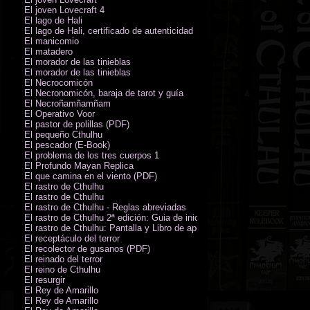
El joven Lovecraft 4
El lago de Hali
El lago de Hali, certificado de autenticidad
El manicomio
El matadero
El morador de las tinieblas
El morador de las tinieblas
El Necrocomicón
El Necronomicón, baraja de tarot y guía
El Necroñamñamñam
El Operativo Voor
El pastor de polillas (PDF)
El pequeño Cthulhu
El pescador (E-Book)
El problema de los tres cuerpos 1
El Profundo Mayan Replica
El que camina en el viento (PDF)
El rastro de Cthulhu
El rastro de Cthulhu
El rastro de Cthulhu - Reglas abreviadas
El rastro de Cthulhu 2ª edición: Guia de inicio (PDF)
El rastro de Cthulhu: Pantalla y Libro de apoyo del Guardián
El receptáculo del terror
El recolector de gusanos (PDF)
El reinado del terror
El reino de Cthulhu
El resurgir
El Rey de Amarillo
El Rey de Amarillo