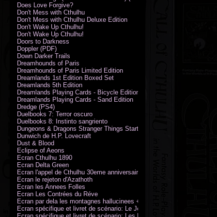
Does Love Forgive?
Don't Mess with Cthulhu
Don't Mess with Cthulhu Deluxe Edition
Don't Wake Up Cthulhu!
Don't Wake Up Cthulhu!
Doors to Darkness
Doppler (PDF)
Down Darker Trails
Dreamhounds of Paris
Dreamhounds of Paris Limited Edition
Dreamlands 1st Edition Boxed Set
Dreamlands 5th Edition
Dreamlands Playing Cards - Bicycle Edition
Dreamlands Playing Cards - Sand Edition
Dredge (PS4)
Duelbooks 7: Terror oscuro
Duelbooks 8: Instinto sangriento
Dungeons & Dragons Stranger Things Starter Set
Dunwich de H.P. Lovecraft
Dust & Blood
Eclipse of Aeons
Ecran Cthulhu 1890
Ecran Delta Green
Ecran l'appel de Cthulhu 30eme anniversaire
Ecran le rejeton d'Azathoth
Ecran les Annees Folles
Ecran Les Contrées du Réve
Ecran par dela les montagnes hallucinees + kit d'expedition
Ecran spécifique et livret de scénario: Le Jour de la Bête
Ecran spécifique et livret de scénario: Les Masques de Nyarlathotep