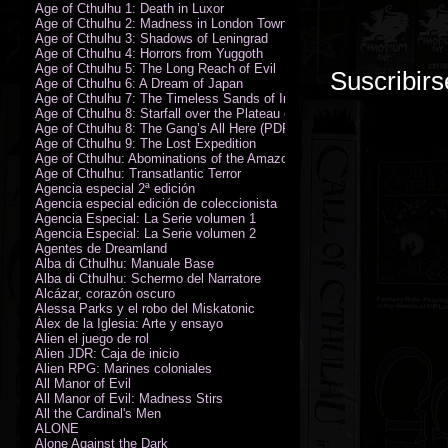
Age of Cthulhu 1: Death in Luxor
Age of Cthulhu 2: Madness in London Town
Age of Cthulhu 3: Shadows of Leningrad
Age of Cthulhu 4: Horrors from Yuggoth
Age of Cthulhu 5: The Long Reach of Evil
Suscribirs
Age of Cthulhu 6: A Dream of Japan
Age of Cthulhu 7: The Timeless Sands of India
Age of Cthulhu 8: Starfall over the Plateau of Leng
Age of Cthulhu 8: The Gang’s All Here (PDF)
Age of Cthulhu 9: The Lost Expedition
Age of Cthulhu: Abominations of the Amazon
Age of Cthulhu: Transatlantic Terror
Agencia especial 2ª edición
Agencia especial edición de coleccionista
Agencia Especial: La Serie volumen 1
Agencia Especial: La Serie volumen 2
Agentes de Dreamland
Alba di Cthulhu: Manuale Base
Alba di Cthulhu: Schermo del Narratore
Alcázar, corazón oscuro
Alessa Parks y el robo del Miskatonic
Álex de la Iglesia: Arte y ensayo
Alien el juego de rol
Alien JDR: Caja de inicio
Alien RPG: Marines coloniales
All Manor of Evil
All Manor of Evil: Madness Stirs
All the Cardinal's Men
ALONE
Alone Against the Dark