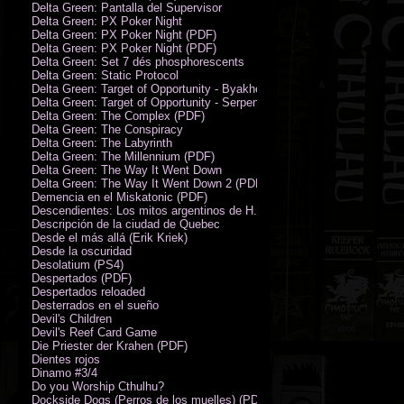
Delta Green: Pantalla del Supervisor
Delta Green: PX Poker Night
Delta Green: PX Poker Night (PDF)
Delta Green: PX Poker Night (PDF)
Delta Green: Set 7 dés phosphorescents
Delta Green: Static Protocol
Delta Green: Target of Opportunity - Byakhee
Delta Green: Target of Opportunity - Serpent Man
Delta Green: The Complex (PDF)
Delta Green: The Conspiracy
Delta Green: The Labyrinth
Delta Green: The Millennium (PDF)
Delta Green: The Way It Went Down
Delta Green: The Way It Went Down 2 (PDF)
Demencia en el Miskatonic (PDF)
Descendientes: Los mitos argentinos de H.P. Lovecraft
Descripción de la ciudad de Quebec
Desde el más allá (Erik Kriek)
Desde la oscuridad
Desolatium (PS4)
Despertados (PDF)
Despertados reloaded
Desterrados en el sueño
Devil's Children
Devil's Reef Card Game
Die Priester der Krahen (PDF)
Dientes rojos
Dinamo #3/4
Do you Worship Cthulhu?
Dockside Dogs (Perros de los muelles) (PDF)