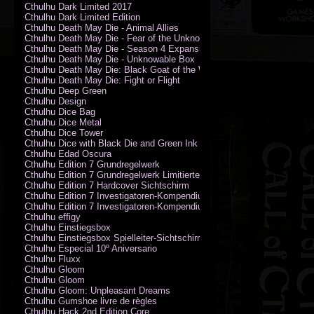
Cthulhu Dark Limited 2017
Cthulhu Dark Limited Edition
Cthulhu Death May Die - Animal Allies
Cthulhu Death May Die - Fear of the Unknown
Cthulhu Death May Die - Season 4 Expansion
Cthulhu Death May Die - Unknowable Box
Cthulhu Death May Die: Black Goat of the Woods
Cthulhu Death May Die: Fight or Flight
Cthulhu Deep Green
Cthulhu Design
Cthulhu Dice Bag
Cthulhu Dice Metal
Cthulhu Dice Tower
Cthulhu Dice with Black Die and Green Ink
Cthulhu Edad Oscura
Cthulhu Edition 7 Grundregelwerk
Cthulhu Edition 7 Grundregelwerk Limitierte Edition
Cthulhu Edition 7 Hardcover Sichtschirm
Cthulhu Edition 7 Investigatoren-Kompendium
Cthulhu Edition 7 Investigatoren-Kompendium Limitierte Edition
Cthulhu effigy
Cthulhu Einstiegsbox
Cthulhu Einstiegsbox Spielleiter-Sichtschirm
Cthulhu Especial 10º Aniversario
Cthulhu Fluxx
Cthulhu Gloom
Cthulhu Gloom
Cthulhu Gloom: Unpleasant Dreams
Cthulhu Gumshoe livre de règles
Cthulhu Hack 2nd Edition Core