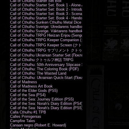
Call of Cthulhu Starter Set Box
Call of Cthulhu Starter Set: Book 1 - Alone Against the Flames
Call of Cthulhu Starter Set: Book 2 - Introductory Rules
Call of Cthulhu Starter Set: Book 3 - Scenarios
Call of Cthulhu Starter Set: Book 4 - Handouts
Call of Cthulhu Sunken Cthulhu Metal Dice Set
Call of Cthulhu Sverige: Utredarens handbok (PDF)
Call of Cthulhu Sverige. Väktarens handbok
Call of Cthulhu TRPG Hieizan Enjou (Sengoku Period)
Call of Cthulhu TRPG Keeper Companion (クトゥルフ神話TRPG
Call of Cthulhu TRPG Keeper Screen (クトゥルフ神話TRPG キ
Call of Cthulhu TRPG サプリメント クトゥルフ2015
Call of Cthulhu Ukrainian Starter Set (Поклик Ктулху. Базовий набір)
Call of Cthulhu クトゥルフ神話 TRPG
Call of Cthulhu: 50th Anniversary Slipcase Set
Call of Cthulhu: The Coloring Book (PDF)
Call of Cthulhu: The Wasted Land
Call of Cthulhu: Ukrainian Quick-Start (Поклик Ктулху. Швидкий старт
Call of Madness
Call of Madness Art Book
Call of the Elder Gods (PS5)
Call of the Sea (PS4)
Call of the Sea: Journey Edition (PS5)
Call of the Sea: Norah's Diary Edition (PS4)
Call of the Sea: Norah's Diary Edition (PS5)
Calla Cthulhu #1 TPB
Calles Primigenias
Campfire Tales
Canaan negro (Robert E. Howard)