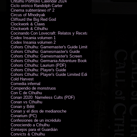
Chtulhu Portfolio Calendar 2024
Ciclo onírico Randolph Carter
Cinema subterráneo nº 2
Circus of Mhodryak
Cliffourd the Big Red God
Clockwork & Claws
Clockwork & Cthulhu
Cocinando Con Lovecraft: Relatos y Recetas de Humor Sobrenatural
Codex Insania volumen 1
Codex Insania volumen 2
Cohors Cthulhu: Gamemaster's Guide Limited Edition
Cohors Cthulhu: Gamesmaster's Guide
Cohors Cthulhu: Gamesmaster's Screen
Cohors Cthulhu: Germania Adventure Book
Cohors Cthulhu: Laurium (PDF)
Cohors Cthulhu: Player's Guide
Cohors Cthulhu: Player's Guide Limited Edition
Cold Harvest
Comedia infernal
Compendio de monstruos
Con C de Cthulhu
Conan 2D20: Nameless Cults (PDF)
Conan vs Cthulhu
Conan y Bêlit
Conan y el dios de medianoche
Conarium (PC)
Confesiones de un incrédulo
Conociendo a Cthulhu
Consejos para el Guardián
Convicts & Cthulhu