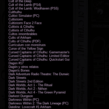
Cult of the Deep
Cult of the Lamb (PS4)
Cult of the Lamb: Woolhaven (PS5)
Culthulhu
Cultist Simulator (PC)
Cultistorm
Cultistorm Face 2 Face
Cultists & Cthulhu
Cultists of Cthulhu
Cultos innombrables
Cults of Arkham
Cults of Cthulhu (PDF)
Currículum con monstruos
Curse of the Yellow Sign
Cursed Captains of Cthulhu: Gamemaster's Toolkit & Dice
Cursed Captains of Cthulhu: Limited Edition
Cursed Captains of Cthulhu: Quickstart Guide (PDF)
Dagon #17
Dagón y otros relatos
Dagon's Bones
Dark Adventure Radio Theatre: The Dunwich Horror - Audio CD with Pr
Dark Streets
Dark Streets 2nd Edition
Dark Worlds, Act 1 - The Ritual
Dark Worlds, Act 2 - Nithon
Dark Worlds, Act 4 - The Green Pyramid
Darkest Dungeon
Darkness Within (PC)
Darkness Within 2: The Dark Lineage (PC)
Dateline: Lovecraft #1 Arkham