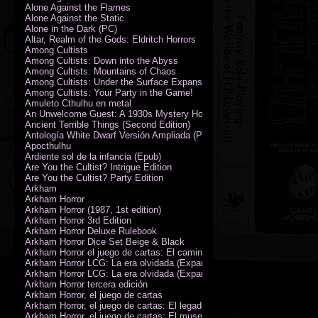
Alone Against the Flames
Alone Against the Static
Alone in the Dark (PC)
Altar, Realm of the Gods: Eldritch Horrors
Among Cultists
Among Cultists: Down into the Abyss
Among Cultists: Mountains of Chaos
Among Cultists: Under the Surface Expansion
Among Cultists: Your Party in the Game!
Amuleto Cthulhu en metal
An Unwelcome Guest: A 1930s Mystery Horror Adventure RPG
Ancient Terrible Things (Second Edition)
Antología White Dwarf Versión Ampliada (PDF)
Apocthulhu
Ardiente sol de la infancia (Epub)
Are You the Cultist? Intrigue Edition
Are You the Cultist? Party Edition
Arkham
Arkham Horror
Arkham Horror (1987, 1st edition)
Arkham Horror 3rd Edition
Arkham Horror Deluxe Rulebook
Arkham Horror Dice Set Beige & Black
Arkham Horror el juego de cartas: El camino a Carcosa - Exp. campañ
Arkham Horror LCG: La era olvidada (Expansión de campaña)
Arkham Horror LCG: La era olvidada (Expansión de investigadores)
Arkham Horror tercera edición
Arkham Horror, el juego de cartas
Arkham Horror, el juego de cartas: El legado de Dunwich expansión
Arkham Horror, el juego de cartas: El museo Miskatonic