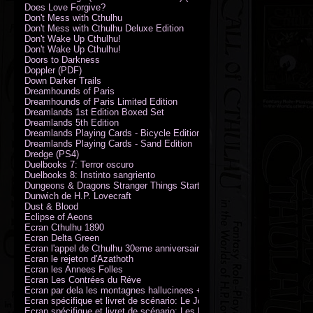
Does Love Forgive?
Don't Mess with Cthulhu
Don't Mess with Cthulhu Deluxe Edition
Don't Wake Up Cthulhu!
Don't Wake Up Cthulhu!
Doors to Darkness
Doppler (PDF)
Down Darker Trails
Dreamhounds of Paris
Dreamhounds of Paris Limited Edition
Dreamlands 1st Edition Boxed Set
Dreamlands 5th Edition
Dreamlands Playing Cards - Bicycle Edition
Dreamlands Playing Cards - Sand Edition
Dredge (PS4)
Duelbooks 7: Terror oscuro
Duelbooks 8: Instinto sangriento
Dungeons & Dragons Stranger Things Starter Set
Dunwich de H.P. Lovecraft
Dust & Blood
Eclipse of Aeons
Ecran Cthulhu 1890
Ecran Delta Green
Ecran l'appel de Cthulhu 30eme anniversaire
Ecran le rejeton d'Azathoth
Ecran les Annees Folles
Ecran Les Contrées du Réve
Ecran par dela les montagnes hallucinees + kit d'expedition
Ecran spécifique et livret de scénario: Le Jour de la Bête
Ecran spécifique et livret de scénario: Les Masques de Nyarlathotep