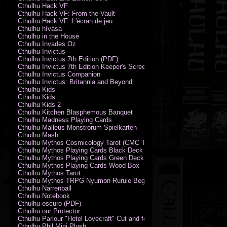
Cthulhu Hack VF
Cthulhu Hack VF: From the Vault
Cthulhu Hack VF: L'écran de jeu
Cthulhu hívása
Cthulhu in the House
Cthulhu Invades Oz
Cthulhu Invictus
Cthulhu Invictus 7th Edition (PDF)
Cthulhu Invictus 7th Edition Keeper's Screen
Cthulhu Invictus Companion
Cthulhu Invictus: Britannia and Beyond
Cthulhu Kids
Cthulhu Kids
Cthulhu Kids 2
Cthulhu Kitchen Blasphemous Banquet
Cthulhu Madness Playing Cards
Cthulhu Malleus Monstrorum Spielkarten
Cthulhu Mash
Cthulhu Mythos Cosmicology Tarot (CMC Tarot - Old Whispers)
Cthulhu Mythos Playing Cards Black Deck
Cthulhu Mythos Playing Cards Green Deck
Cthulhu Mythos Playing Cards Wood Box
Cthulhu Mythos Tarot
Cthulhu Mythos TRPG Nyumon Ruruie Beginners
Cthulhu Narrenball
Cthulhu Notebook
Cthulhu oscuro (PDF)
Cthulhu our Protector
Cthulhu Parlour "Hotel Lovecraft" Cut and fold Game-Cards
Cthulhu Phil Mini Plush