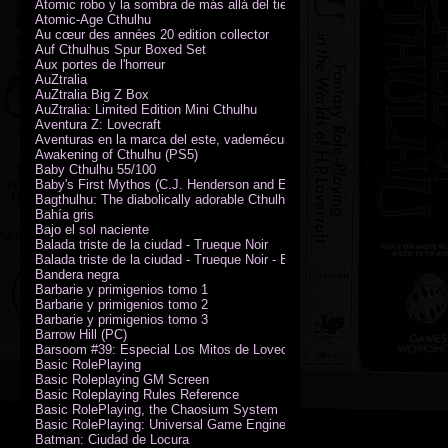
Atomic robo y la sombra de más allá del tiempo
Atomic-Age Cthulhu
Au cœur des années 20 edition collector
Auf Cthulhus Spur Boxed Set
Aux portes de l'horreur
AuZtralia
AuZtralia Big Z Box
AuZtralia: Limited Edition Mini Cthulhu
Aventura Z: Lovecraft
Aventuras en la marca del este, vademécum de campaña
Awakening of Cthulhu (PS5)
Baby Cthulhu 55/100
Baby's First Mythos (C.J. Henderson and Erica Henderson)
Bagthulhu: The diabolically adorable Cthulhu plushie dicebag
Bahía gris
Bajo el sol naciente
Balada triste de la ciudad - Trueque Noir
Balada triste de la ciudad - Trueque Noir - Edición de coleccionista
Bandera negra
Barbarie y primigenios tomo 1
Barbarie y primigenios tomo 2
Barbarie y primigenios tomo 3
Barrow Hill (PC)
Barsoom #39: Especial Los Mitos de Lovecraft
Basic RolePlaying
Basic Roleplaying GM Screen
Basic Roleplaying Rules Reference
Basic RolePlaying, the Chaosium System
Basic RolePlaying: Universal Game Engine (PDF)
Batman: Ciudad de Locura