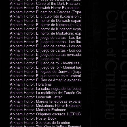
Arkham Horror: Curse of the Dark Pharaon Expansion
Arkham Horror: Dunwich Horror Expansion
Arkham Horror: El camino a Carcosa (Expansión de investigadores)
Arkham Horror: El círculo roto (Expansión de investigadores)
Arkham Horror: El horror de Dunwich expansión
Arkham Horror: El horror de Innsmouth expansión
Arkham Horror: El horror de Kingsport expansión
Arkham Horror: El horror de Miskatonic expansión
Arkham Horror: El juego de cartas - Las llaves escarlata - Campaña
Arkham Horror: El juego de cartas - Las llaves escarlata - Investigador
Arkham Horror: El juego de cartas - Los confines de la tierra - Campañ
Arkham Horror: El juego de cartas - Los confines de la tierra - Investig
Arkham Horror: El juego de cartas revisado
Arkham Horror: El juego de rol
Arkham Horror: El juego de rol - Aventuras: Misterios de Arkham
Arkham Horror: El juego de rol - Manual básico
Arkham Horror: El legado de Dunwich (Expansión de investigadores)
Arkham Horror: El que acecha en el umbral expansión
Arkham Horror: El Rey de Amarillo expansión
Arkham Horror: Hora final
Arkham Horror: La cabra negra de los bosques expansión
Arkham Horror: La maldición del Faraón Oscuro expansión (revisada)
Arkham Horror: Lovecraft Letter
Arkham Horror: Mareas tenebrosas expansión
Arkham Horror: Miskatonic Horror Expansion
Arkham Horror: Mother’s Embrace
Arkham Horror: Orígenes oscuros 1 (EPUB)
Arkham Horror: Poster Book
Arkham Horror: Secretos de la orden
Arkham Horror: The King in Yellow Expansion