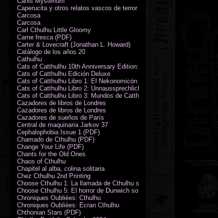
Canis Mysterium
Caperucita y otros relatos vascos de terror (M. Rodríguez)
Carcosa
Carcosa
Carl Cthulhu Little Gloomy
Carne fresca (PDF)
Carter & Lovecraft (Jonathan L. Howard)
Catálogo de los años 20
Cathulhu
Cats of Catthulhu 10th Anniversary Edition: Quick Start Rules
Cats of Catthulhu Edición Deluxe
Cats of Catthulhu Libro 1: El Nekonomicón
Cats of Catthulhu Libro 2: Unnaussprechlichen Katzen
Cats of Catthulhu Libro 3: Mundos de Catthulhu
Cazadores de libros de Londres
Cazadores de libros de Londres
Cazadores de sueños de París
Central de maquinaria Jarkov 37
Cephalophobia Issue 1 (PDF)
Chamado de Cthulhu (PDF)
Change Your Life (PDF)
Chants for the Old Ones
Chaos of Cthulhu
Chapitel al alba, colina solitaria
Chez Cthulhu 2nd Printing
Choose Cthulhu 1: La llamada de Cthulhu softcover
Choose Cthulhu 5: El horror de Dunwich softcover
Chroniques Oubliées: Cthulhu
Chroniques Oubliées: Écran Cthulhu
Chthonian Stars (PDF)