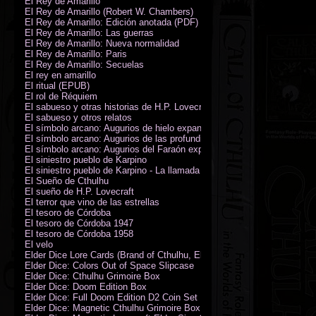
El Rey de Amarillo
El Rey de Amarillo (Robert W. Chambers)
El Rey de Amarillo: Edición anotada (PDF)
El Rey de Amarillo: Las guerras
El Rey de Amarillo: Nueva normalidad
El Rey de Amarillo: Paris
El Rey de Amarillo: Secuelas
El rey en amarillo
El ritual (EPUB)
El rol de Réquiem
El sabueso y otras historias de H.P. Lovecraft
El sabueso y otros relatos
El símbolo arcano: Augurios de hielo expansión
El símbolo arcano: Augurios de las profundidades expansión
El símbolo arcano: Augurios del Faraón expansión
El siniestro pueblo de Karpino
El siniestro pueblo de Karpino - La llamada de Cthulhu
El Sueño de Cthulhu
El sueño de H.P. Lovecraft
El terror que vino de las estrellas
El tesoro de Córdoba
El tesoro de Córdoba 1947
El tesoro de Córdoba 1958
El velo
Elder Dice Lore Cards (Brand of Cthulhu, Elder Sign, Astral Elder Sign)
Elder Dice: Colors Out of Space Slipcase
Elder Dice: Cthulhu Grimoire Box
Elder Dice: Doom Edition Box
Elder Dice: Full Doom Edition D2 Coin Set
Elder Dice: Magnetic Cthulhu Grimoire Box