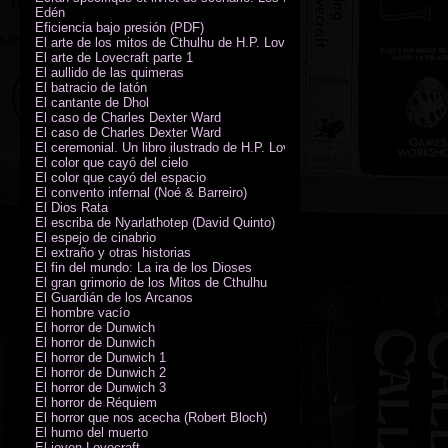
Edén
Eficiencia bajo presión (PDF)
El arte de los mitos de Cthulhu de H.P. Lovecraft
El arte de Lovecraft parte 1
El aullido de las quimeras
El batracio de latón
El cantante de Dhol
El caso de Charles Dexter Ward
El caso de Charles Dexter Ward
El ceremonial. Un libro ilustrado de H.P. Lovecraft
El color que cayó del cielo
El color que cayó del espacio
El convento infernal (Noé & Barreiro)
El Dios Rata
El escriba de Nyarlathotep (David Quinto)
El espejo de cinabrio
El extraño y otras historias
El fin del mundo: La ira de los Dioses
El gran grimorio de los Mitos de Cthulhu
El Guardián de los Arcanos
El hombre vacío
El horror de Dunwich
El horror de Dunwich
El horror de Dunwich 1
El horror de Dunwich 2
El horror de Dunwich 3
El horror de Réquiem
El horror que nos acecha (Robert Bloch)
El humo del muerto
El joven Lovecraft