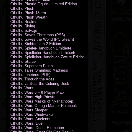
Cthulhu Plastic Figure - Limited Edition
Cthulhu Plush
Cthulhu Plush 18 cm.
Cthulhu Plush Wreath
Cthulhu Realms
Cthulhu Rising
Cthulhu Salvaje
Cthulhu Saves Christmas (PS5)
Cthulhu Saves the World (PC Steam)
Cthulhu Sichtschirm 2 Edition
Cthulhu Spieler-Handbuch Limitierte
Cthulhu Spielleiter-Handbuch Limitierte
Cthulhu Spielleiter-Handbuch Zweite Edition
Cthulhu Statue
Cthulhu Superhero Plush
Cthulhu Tales Omnibus: Madness
Cthulhu tenebrós (PDF)
Cthulhu Through the Ages
Cthulhu vs Bear the Coloring Book
Cthulhu Wars
Cthulhu Wars 6 – 8 Player Map
Cthulhu Wars High Priests
Cthulhu Wars Masks of Nyarlathotep
Cthulhu Wars Omega Master Rulebook
Cthulhu Wars Sleeper
Cthulhu Wars Windwalker
Cthulhu Wars: Ancients
Cthulhu Wars: Duel
Cthulhu Wars: Duel - Extinction