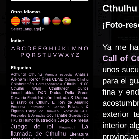
Cthulhu 
Otros idiomas
¡Foto-res
Select Language
▼
Índice
Ya me han
A
B
C
D
E
F
G
H
I
J
K
L
M
N
O
P
Q
R
S
T
U
V
W
X
Y
Z
Call of C
unos sucul
Etiquetas
Achtung! Cthulhu
Análisis
Agencia especial
para el gu
Arkham Horror Files
CDMD
Cohors Cthulhu
Colaboración
Cthulhu d100
Correspondencia
Cthulhu Wars
Cthulhutech
Cultos
fina y en
innombrables
D&D
Dados
Delta Green
Edición limitada & Deluxe
Desvarío
Ebook
acostumbr
El rastro de Cthulhu
El Rey de Amarillo
Estatuas &
Encuesta
Entrevistas & Charlas
Figuras
Estirpe de Dunwich
Exposición
FATE
exterior 
Gou Tanabe
Festivales & Jornadas
Guardián 2.0
Ilustración
Juego de mesa
Humor
HPLHS
interior a
Juego de rol
La
Kingsmouth
llamada de Cthulhu
Literatura
provincia