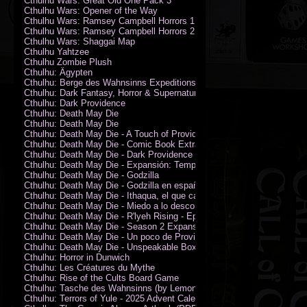
Cthulhu Wars: Great Old One Pack 3
Cthulhu Wars: Opener of the Way
Cthulhu Wars: Ramsey Campbell Horrors 1
Cthulhu Wars: Ramsey Campbell Horrors 2
Cthulhu Wars: Shaggai Map
Cthulhu Yahtzee
Cthulhu Zombie Plush
Cthulhu: Ägypten
Cthulhu: Berge des Wahnsinns Expeditionspack
Cthulhu: Dark Fantasy, Horror & Supernatural Movies
Cthulhu: Dark Providence
Cthulhu: Death May Die
Cthulhu: Death May Die
Cthulhu: Death May Die - A Touch of Providence
Cthulhu: Death May Die - Comic Book Extras vol. 2
Cthulhu: Death May Die - Dark Providence Investigators
Cthulhu: Death May Die - Expansión: Temporada 2
Cthulhu: Death May Die - Godzilla
Cthulhu: Death May Die - Godzilla en español
Cthulhu: Death May Die - Ithaqua, el que camina en el viento
Cthulhu: Death May Die - Miedo a lo desconocido
Cthulhu: Death May Die - R'lyeh Rising - Epic Episode
Cthulhu: Death May Die - Season 2 Expansion
Cthulhu: Death May Die - Un poco de Providence
Cthulhu: Death May Die - Unspeakable Box
Cthulhu: Horror in Dunwich
Cthulhu: Les Créatures du Mythe
Cthulhu: Rise of the Cults Board Game
Cthulhu: Tasche des Wahnsinns (by Lemonfish)
Cthulhu: Terrors of Yule - 2025 Advent Calendar