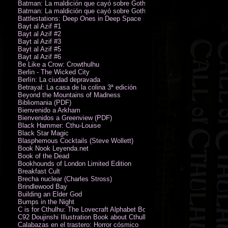
Batman: La maldición que cayó sobre Gotham
Batman: La maldición que cayó sobre Gotham
Battlestations: Deep Ones in Deep Space
Bayt al Azif #1
Bayt al Azif #2
Bayt al Azif #3
Bayt al Azif #5
Bayt al Azif #6
Be Like a Crow: Crowthulhu
Berlin - The Wicked City
Berlín: La ciudad depravada
Betrayal: La casa de la colina 3ª edición
Beyond the Mountains of Madness
Bibliomania (PDF)
Bienvenido a Arkham
Bienvenidos a Greenview (PDF)
Black Hammer: Cthu-Louise
Black Star Magic
Blasphemous Cocktails (Steve Wollett)
Book Nook Leyenda.net
Book of the Dead
Bookhounds of London Limited Edition
Breakfast Cult
Brecha nuclear (Charles Stross)
Brindlewood Bay
Building an Elder God
Bumps in the Night
C is for Cthulhu: The Lovecraft Alphabet Board Book
C92 Doujinshi Illustration Book about Cthulhu Mythos
Calabazas en el trastero: Horror cósmico