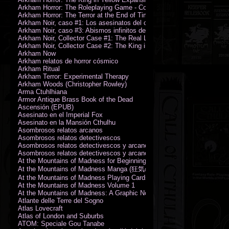
Arkham Horror: The Roleplaying Game - Core Rulebook (PDF)
Arkham Horror: The Terror at the End of Time
Arkham Noir, caso #1: Los asesinatos del culto de la bruja
Arkham Noir, caso #3: Abismos infinitos de oscuridad
Arkham Noir, Collector Case #1: The Real Leeds
Arkham Noir, Collector Case #2: The King in Yellow
Arkham Now
Arkham relatos de horror cósmico
Arkham Ritual
Arkham Terror: Experimental Therapy
Arkham Woods (Christopher Rowley)
Arma Ctuhlhiana
Armor Antique Brass Book of the Dead
Ascensión (EPUB)
Asesinato en el Imperial Fox
Asesinato en la Mansión Cthulhu
Asombrosos relatos arcanos
Asombrosos relatos detectivescos
Asombrosos relatos detectivescos y arcanos
Asombrosos relatos detectivescos y arcanos
At the Mountains of Madness for Beginning Readers
At the Mountains of Madness Manga (狂気の山脈)
At the Mountains of Madness Playing Cards
At the Mountains of Madness Volume 1
At the Mountains of Madness: A Graphic Novel
Atlante delle Terre del Sogno
Atlas Lovecraft
Atlas of London and Suburbs
ATOM: Speciale Gou Tanabe