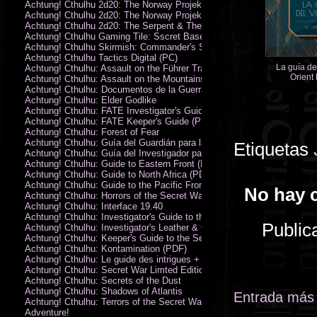
Achtung! Cthulhu 2d20: The Norway Projekt
Achtung! Cthulhu 2d20: The Norway Projekt (PDF)
Achtung! Cthulhu 2d20: The Serpent & The Sands
Achtung! Cthulhu Gaming Tile: Sscret Base & Icy Ruins
Achtung! Cthulhu Skirmish: Commander's Set
Achtung! Cthulhu Tactics Digital (PC)
La guía del
Achtung! Cthulhu: Assault on the Führer Train
Orient
Achtung! Cthulhu: Assault on the Mountains of Madness
Achtung! Cthulhu: Documentos de la Guerra Secreta
Achtung! Cthulhu: Elder Godlike
Achtung! Cthulhu: FATE Investigator's Guide (PDF)
Achtung! Cthulhu: FATE Keeper's Guide (PDF)
Achtung! Cthulhu: Forest of Fear
Achtung! Cthulhu: Guía del Guardián para la Guerra Secreta
Etiquetas
Achtung! Cthulhu: Guía del Investigador para la Guerra Secreta
Achtung! Cthulhu: Guide to Eastern Front (PDF)
Achtung! Cthulhu: Guide to North Africa (PDF)
Achtung! Cthulhu: Guide to the Pacific Front
No hay 
Achtung! Cthulhu: Horrors of the Secret War
Achtung! Cthulhu: Interface 19.40
Achtung! Cthulhu: Investigator's Guide to the Secret War
Public
Achtung! Cthulhu: Investigator's Leather & Canvas Bag
Achtung! Cthulhu: Keeper's Guide to the Secret War
Achtung! Cthulhu: Kontamination (PDF)
Achtung! Cthulhu: Le guide des intrigues + ecran
Achtung! Cthulhu: Secret War Limted Edition Book
Achtung! Cthulhu: Secrets of the Dust
Achtung! Cthulhu: Shadows of Atlantis
Entrada más 
Achtung! Cthulhu: Terrors of the Secret War
Adventure!