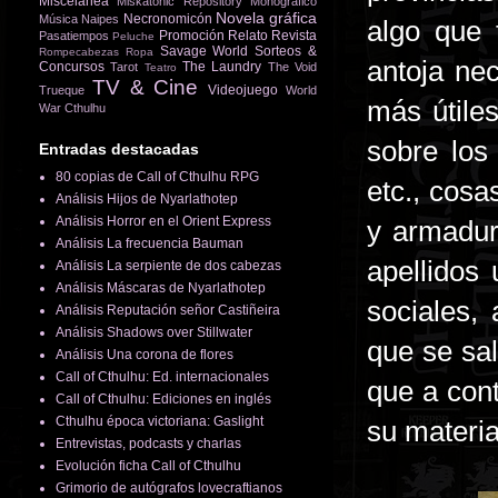
Miscelánea
Miskatonic Repository
Monográfico
Novela gráfica
Necronomicón
Música
Naipes
algo que
Promoción
Relato
Revista
Pasatiempos
Peluche
Savage World
Sorteos &
Rompecabezas
Ropa
antoja nec
Concursos
The Laundry
Tarot
The Void
Teatro
TV & Cine
Videojuego
Trueque
World
más útile
War Cthulhu
sobre los 
Entradas destacadas
80 copias de Call of Cthulhu RPG
etc., cos
Análisis Hijos de Nyarlathotep
Análisis Horror en el Orient Express
y armadur
Análisis La frecuencia Bauman
apellidos 
Análisis La serpiente de dos cabezas
Análisis Máscaras de Nyarlathotep
sociales,
Análisis Reputación señor Castiñeira
Análisis Shadows over Stillwater
que se sa
Análisis Una corona de flores
Call of Cthulhu: Ed. internacionales
que a cont
Call of Cthulhu: Ediciones en inglés
Cthulhu época victoriana: Gaslight
su materia
Entrevistas, podcasts y charlas
Evolución ficha Call of Cthulhu
Grimorio de autógrafos lovecraftianos