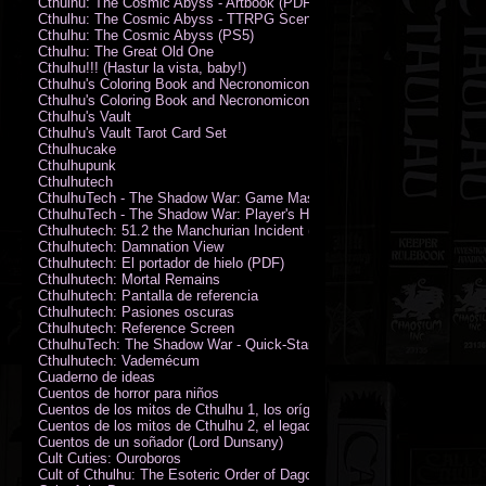
Cthulhu: The Cosmic Abyss - Artbook (PDF)
Cthulhu: The Cosmic Abyss - TTRPG Scenario - Arkham Horror (PDF)
Cthulhu: The Cosmic Abyss (PS5)
Cthulhu: The Great Old One
Cthulhu!!! (Hastur la vista, baby!)
Cthulhu's Coloring Book and Necronomicon of Sunny Day Doings
Cthulhu's Coloring Book and Necronomicon of Sunny Day Doings New 
Cthulhu's Vault
Cthulhu's Vault Tarot Card Set
Cthulhucake
Cthulhupunk
Cthulhutech
CthulhuTech - The Shadow War: Game Master's Guide (PDF)
CthulhuTech - The Shadow War: Player's Handbook (PDF)
Cthulhutech: 51.2 the Manchurian Incident (PDF)
Cthulhutech: Damnation View
Cthulhutech: El portador de hielo (PDF)
Cthulhutech: Mortal Remains
Cthulhutech: Pantalla de referencia
Cthulhutech: Pasiones oscuras
Cthulhutech: Reference Screen
CthulhuTech: The Shadow War - Quick-Start Rules (PDF)
Cthulhutech: Vademécum
Cuaderno de ideas
Cuentos de horror para niños
Cuentos de los mitos de Cthulhu 1, los orígenes
Cuentos de los mitos de Cthulhu 2, el legado
Cuentos de un soñador (Lord Dunsany)
Cult Cuties: Ouroboros
Cult of Cthulhu: The Esoteric Order of Dagon Vol.1: Book One