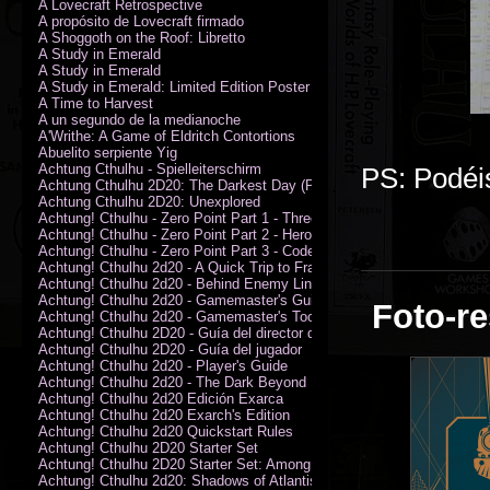
A Lovecraft Retrospective
A propósito de Lovecraft firmado
A Shoggoth on the Roof: Libretto
A Study in Emerald
A Study in Emerald
A Study in Emerald: Limited Edition Poster (Neil Gaiman)
A Time to Harvest
A un segundo de la medianoche
A'Writhe: A Game of Eldritch Contortions
Abuelito serpiente Yig
Achtung Cthulhu - Spielleiterschirm
PS: Podéis
Achtung Cthulhu 2D20: The Darkest Day (PDF)
Achtung Cthulhu 2D20: Unexplored
Achtung! Cthulhu - Zero Point Part 1 - Three Kings
Achtung! Cthulhu - Zero Point Part 2 - Heroes of the Sea
Achtung! Cthulhu - Zero Point Part 3 - Code of Honour (PDF)
Achtung! Cthulhu 2d20 - A Quick Trip to France (PDF)
Achtung! Cthulhu 2d20 - Behind Enemy Lines
Achtung! Cthulhu 2d20 - Gamemaster's Guide
Foto-re
Achtung! Cthulhu 2d20 - Gamemaster's Toolkit
Achtung! Cthulhu 2D20 - Guía del director de juego
Achtung! Cthulhu 2D20 - Guía del jugador
Achtung! Cthulhu 2d20 - Player's Guide
Achtung! Cthulhu 2d20 - The Dark Beyond
Achtung! Cthulhu 2d20 Edición Exarca
Achtung! Cthulhu 2d20 Exarch's Edition
Achtung! Cthulhu 2d20 Quickstart Rules
Achtung! Cthulhu 2D20 Starter Set
Achtung! Cthulhu 2D20 Starter Set: Among the Wolves (PDF)
Achtung! Cthulhu 2d20: Shadows of Atlantis