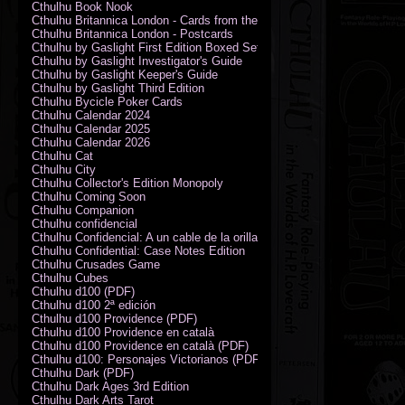
Cthulhu Book Nook
Cthulhu Britannica London - Cards from the Smoke
Cthulhu Britannica London - Postcards
Cthulhu by Gaslight First Edition Boxed Set
Cthulhu by Gaslight Investigator's Guide
Cthulhu by Gaslight Keeper's Guide
Cthulhu by Gaslight Third Edition
Cthulhu Bycicle Poker Cards
Cthulhu Calendar 2024
Cthulhu Calendar 2025
Cthulhu Calendar 2026
Cthulhu Cat
Cthulhu City
Cthulhu Collector's Edition Monopoly
Cthulhu Coming Soon
Cthulhu Companion
Cthulhu confidencial
Cthulhu Confidencial: A un cable de la orilla (PDF)
Cthulhu Confidential: Case Notes Edition
Cthulhu Crusades Game
Cthulhu Cubes
Cthulhu d100 (PDF)
Cthulhu d100 2ª edición
Cthulhu d100 Providence (PDF)
Cthulhu d100 Providence en català
Cthulhu d100 Providence en català (PDF)
Cthulhu d100: Personajes Victorianos (PDF)
Cthulhu Dark (PDF)
Cthulhu Dark Ages 3rd Edition
Cthulhu Dark Arts Tarot