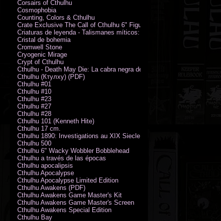
Corsairs of Cthulhu
Cosmophobia
Counting, Colors & Cthulhu
Crate Exclusive The Call of Cthulhu 6" Figure von Austin James
Criaturas de leyenda - Talismanes míticos: Símbolo arcano
Cristal de bohemia
Cromwell Stone
Cryogenic Mirage
Crypt of Cthulhu
Cthulhu - Death May Die: La cabra negra de los bosques
Cthulhu (Ктулху) (PDF)
Cthulhu #01
Cthulhu #10
Cthulhu #23
Cthulhu #27
Cthulhu #28
Cthulhu 101 (Kenneth Hite)
Cthulhu 17 cm.
Cthulhu 1890: Investigations au XIX Siecle
Cthulhu 500
Cthulhu 6" Wacky Wobbler Bobblehead
Cthulhu a través de las épocas
Cthulhu apocalipsis
Cthulhu Apocalypse
Cthulhu Apocalypse Limited Edition
Cthulhu Awakens (PDF)
Cthulhu Awakens Game Master's Kit
Cthulhu Awakens Game Master's Screen
Cthulhu Awakens Special Edition
Cthulhu Bay