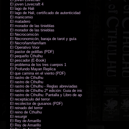
El joven Lovecraft 4
El lago de Hali
El lago de Hali, certificado de autenticidad
El manicomio
El matadero
El morador de las tinieblas
El morador de las tinieblas
El Necrocomicón
El Necronomicón, baraja de tarot y guía
El Necroñamñamñam
El Operativo Voor
El pastor de polillas (PDF)
El pequeño Cthulhu
El pescador (E-Book)
El problema de los tres cuerpos 1
El Profundo Mayan Replica
El que camina en el viento (PDF)
El rastro de Cthulhu
El rastro de Cthulhu
El rastro de Cthulhu - Reglas abreviadas
El rastro de Cthulhu 2ª edición: Guia de inicio (PDF)
El rastro de Cthulhu: Pantalla y Libro de apoyo del Guardián
El receptáculo del terror
El recolector de gusanos (PDF)
El reinado del terror
El reino de Cthulhu
El resurgir
El Rey de Amarillo
El Rey de Amarillo