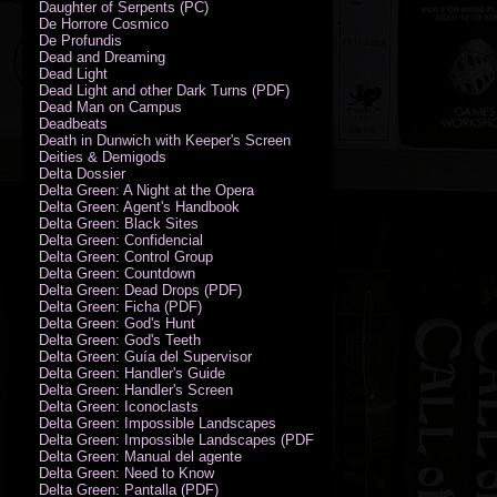
Daughter of Serpents (PC)
De Horrore Cosmico
De Profundis
Dead and Dreaming
Dead Light
Dead Light and other Dark Turns (PDF)
Dead Man on Campus
Deadbeats
Death in Dunwich with Keeper's Screen
Deities & Demigods
Delta Dossier
Delta Green: A Night at the Opera
Delta Green: Agent's Handbook
Delta Green: Black Sites
Delta Green: Confidencial
Delta Green: Control Group
Delta Green: Countdown
Delta Green: Dead Drops (PDF)
Delta Green: Ficha (PDF)
Delta Green: God's Hunt
Delta Green: God's Teeth
Delta Green: Guía del Supervisor
Delta Green: Handler's Guide
Delta Green: Handler's Screen
Delta Green: Iconoclasts
Delta Green: Impossible Landscapes
Delta Green: Impossible Landscapes (PDF - Espiral)
Delta Green: Manual del agente
Delta Green: Need to Know
Delta Green: Pantalla (PDF)