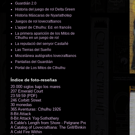
Guardián 2.0
Historia del juego de rol Delta Green
Historia Máscaras de Nyarlathotep
Juegos de rol lovecraftianos
L'appel de Cthulhu: Ed. en francés
La primera aparición de los Mitos de
Cthulhu en un juego de rol
La reputació del senyor Castañé
Las Tierras del Sueño
Miscelánea autógrafos lovecraftianos
Pantallas del Guardián
Portal de Los Mitos de Cthulhu
Índice de foto-reseñas
20.000 siglos bajo los mares
207 Emerald Court
23:59:59 (PDF)
246 Corbitt Street
30 monedas
365 Aventuras: Cthulhu 1926
8-Bit Attack
8-Bit Attack Yog-Sothothery
A Cable's Length from Shore - Pelgrane Press' FreeRPG 2018 (PDF)
A Catalog of Lovecraftiana: The Grill/Binkin Collection
A Cold Fire Within