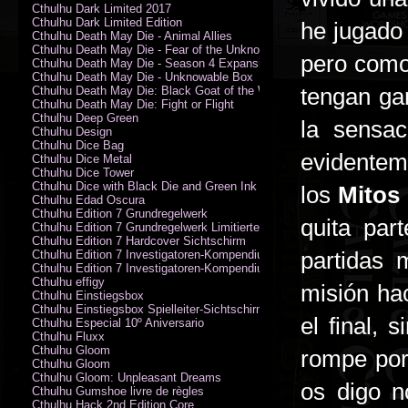
Cthulhu Dark Limited 2017
Cthulhu Dark Limited Edition
he jugado 
Cthulhu Death May Die - Animal Allies
Cthulhu Death May Die - Fear of the Unknown
pero como
Cthulhu Death May Die - Season 4 Expansion
Cthulhu Death May Die - Unknowable Box
tengan ga
Cthulhu Death May Die: Black Goat of the Woods
Cthulhu Death May Die: Fight or Flight
Cthulhu Deep Green
la sensa
Cthulhu Design
Cthulhu Dice Bag
evidentem
Cthulhu Dice Metal
Cthulhu Dice Tower
Cthulhu Dice with Black Die and Green Ink
los
Mitos
Cthulhu Edad Oscura
Cthulhu Edition 7 Grundregelwerk
quita par
Cthulhu Edition 7 Grundregelwerk Limitierte Edition
Cthulhu Edition 7 Hardcover Sichtschirm
partidas 
Cthulhu Edition 7 Investigatoren-Kompendium
Cthulhu Edition 7 Investigatoren-Kompendium Limitierte Edition
Cthulhu effigy
misión ha
Cthulhu Einstiegsbox
Cthulhu Einstiegsbox Spielleiter-Sichtschirm
el final,
Cthulhu Especial 10º Aniversario
Cthulhu Fluxx
Cthulhu Gloom
rompe por
Cthulhu Gloom
Cthulhu Gloom: Unpleasant Dreams
os digo n
Cthulhu Gumshoe livre de règles
Cthulhu Hack 2nd Edition Core