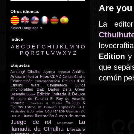
Are you 
Otros idiomas
La edito
Select Language
▼
Cthulhut
Índice
lovecraft
A
B
C
D
E
F
G
H
I
J
K
L
M
N
O
P
Q
R
S
T
U
V
W
X
Y
Z
Edition
que sepái
Etiquetas
Achtung! Cthulhu
Análisis
Agencia especial
común pero
Arkham Horror Files
CDMD
Cohors Cthulhu
Colaboración
Cthulhu d100
Correspondencia
Cthulhu Wars
Cthulhutech
Cultos
innombrables
D&D
Dados
Delta Green
Edición limitada & Deluxe
Desvarío
Ebook
El rastro de Cthulhu
El Rey de Amarillo
Estatuas &
Encuesta
Entrevistas & Charlas
Figuras
Estirpe de Dunwich
Exposición
FATE
Gou Tanabe
Festivales & Jornadas
Guardián 2.0
Ilustración
Juego de mesa
Humor
HPLHS
Juego de rol
La
Kingsmouth
llamada de Cthulhu
Literatura