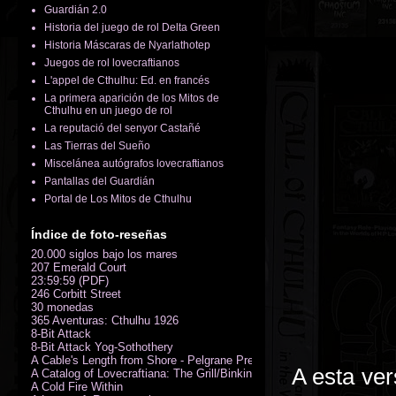
Guardián 2.0
Historia del juego de rol Delta Green
Historia Máscaras de Nyarlathotep
Juegos de rol lovecraftianos
L'appel de Cthulhu: Ed. en francés
La primera aparición de los Mitos de
Cthulhu en un juego de rol
La reputació del senyor Castañé
Las Tierras del Sueño
Miscelánea autógrafos lovecraftianos
Pantallas del Guardián
Portal de Los Mitos de Cthulhu
Índice de foto-reseñas
20.000 siglos bajo los mares
207 Emerald Court
23:59:59 (PDF)
246 Corbitt Street
30 monedas
365 Aventuras: Cthulhu 1926
8-Bit Attack
8-Bit Attack Yog-Sothothery
A Cable's Length from Shore - Pelgrane Press' FreeRPG 2018 (PDF)
A esta ver
A Catalog of Lovecraftiana: The Grill/Binkin Collection
A Cold Fire Within