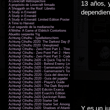
A Lovecraft Retrospective
13 años, y
A propósito de Lovecraft firmado
A Shoggoth on the Roof: Libretto
dependien
A Study in Emerald
A Study in Emerald
A Study in Emerald: Limited Edition Poster (Neil Gaiman)
A Time to Harvest
A un segundo de la medianoche
A'Writhe: A Game of Eldritch Contortions
Abuelito serpiente Yig
Achtung Cthulhu - Spielleiterschirm
Achtung Cthulhu 2D20: The Darkest Day (PDF)
Achtung Cthulhu 2D20: Unexplored
Achtung! Cthulhu - Zero Point Part 1 - Three Kings
Achtung! Cthulhu - Zero Point Part 2 - Heroes of the Sea
Achtung! Cthulhu - Zero Point Part 3 - Code of Honour (PDF)
Achtung! Cthulhu 2d20 - A Quick Trip to France (PDF)
Achtung! Cthulhu 2d20 - Behind Enemy Lines
Achtung! Cthulhu 2d20 - Gamemaster's Guide
Achtung! Cthulhu 2d20 - Gamemaster's Toolkit
Achtung! Cthulhu 2D20 - Guía del director de juego
Achtung! Cthulhu 2D20 - Guía del jugador
Achtung! Cthulhu 2d20 - Player's Guide
Achtung! Cthulhu 2d20 - The Dark Beyond
Achtung! Cthulhu 2d20 Edición Exarca
Achtung! Cthulhu 2d20 Exarch's Edition
Achtung! Cthulhu 2d20 Quickstart Rules
Achtung! Cthulhu 2D20 Starter Set
Achtung! Cthulhu 2D20 Starter Set: Among the Wolves (PDF)
Y es un j
Achtung! Cthulhu 2d20: Shadows of Atlantis