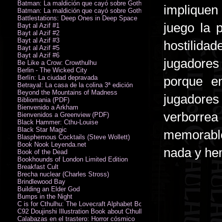
Batman: La maldición que cayó sobre Gotham
impliquen 
Batman: La maldición que cayó sobre Gotham
Battlestations: Deep Ones in Deep Space
juego la 
Bayt al Azif #1
Bayt al Azif #2
Bayt al Azif #3
hostilida
Bayt al Azif #5
Bayt al Azif #6
jugadores 
Be Like a Crow: Crowthulhu
Berlin - The Wicked City
Berlín: La ciudad depravada
porque e
Betrayal: La casa de la colina 3ª edición
Beyond the Mountains of Madness
jugadores
Bibliomania (PDF)
Bienvenido a Arkham
verborrea
Bienvenidos a Greenview (PDF)
Black Hammer: Cthu-Louise
Black Star Magic
memorables
Blasphemous Cocktails (Steve Wollett)
Book Nook Leyenda.net
nada y hem
Book of the Dead
Bookhounds of London Limited Edition
Breakfast Cult
Brecha nuclear (Charles Stross)
Brindlewood Bay
Building an Elder God
Bumps in the Night
C is for Cthulhu: The Lovecraft Alphabet Board Book
C92 Doujinshi Illustration Book about Cthulhu Mythos
Calabazas en el trastero: Horror cósmico