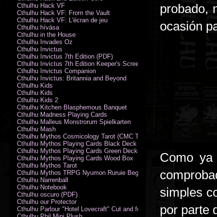
probado, m
Cthulhu Hack VF
Cthulhu Hack VF: From the Vault
Cthulhu Hack VF: L'écran de jeu
ocasión pa
Cthulhu hívása
Cthulhu in the House
Cthulhu Invades Oz
Cthulhu Invictus
Cthulhu Invictus 7th Edition (PDF)
Cthulhu Invictus 7th Edition Keeper's Screen
Cthulhu Invictus Companion
Cthulhu Invictus: Britannia and Beyond
Cthulhu Kids
Cthulhu Kids
Cthulhu Kids 2
Cthulhu Kitchen Blasphemous Banquet
Cthulhu Madness Playing Cards
Cthulhu Malleus Monstrorum Spielkarten
Cthulhu Mash
Cthulhu Mythos Cosmicology Tarot (CMC Tarot - Old Whispers)
Cthulhu Mythos Playing Cards Black Deck
Cthulhu Mythos Playing Cards Green Deck
Como ya o
Cthulhu Mythos Playing Cards Wood Box
Cthulhu Mythos Tarot
comproba
Cthulhu Mythos TRPG Nyumon Ruruie Beginners
Cthulhu Narrenball
Cthulhu Notebook
simples c
Cthulhu oscuro (PDF)
Cthulhu our Protector
por parte 
Cthulhu Parlour "Hotel Lovecraft" Cut and fold Game-Cards
Cthulhu Phil Mini Plush