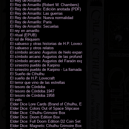
El Rey de Amarillo
El Rey de Amarillo (Robert W. Chambers)
El Rey de Amarillo: Edición anotada (PDF)
El Rey de Amarillo: Las guerras
El Rey de Amarillo: Nueva normalidad
El Rey de Amarillo: Paris
El Rey de Amarillo: Secuelas
El rey en amarillo
El ritual (EPUB)
El rol de Réquiem
El sabueso y otras historias de H.P. Lovecraft
El sabueso y otros relatos
El símbolo arcano: Augurios de hielo expansión
El símbolo arcano: Augurios de las profundidades expansión
El símbolo arcano: Augurios del Faraón expansión
El siniestro pueblo de Karpino
El siniestro pueblo de Karpino - La llamada de Cthulhu
El Sueño de Cthulhu
El sueño de H.P. Lovecraft
El terror que vino de las estrellas
El tesoro de Córdoba
El tesoro de Córdoba 1947
El tesoro de Córdoba 1958
El velo
Elder Dice Lore Cards (Brand of Cthulhu, Elder Sign, Astral Elder Sign)
Elder Dice: Colors Out of Space Slipcase
Elder Dice: Cthulhu Grimoire Box
Elder Dice: Doom Edition Box
Elder Dice: Full Doom Edition D2 Coin Set
Elder Dice: Magnetic Cthulhu Grimoire Box