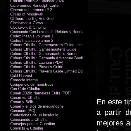
Chtulhu Portfolio Calendar 2024
Ciclo onírico Randolph Carter
Cinema subterráneo nº 2
Circus of Mhodryak
Cliffourd the Big Red God
Clockwork & Claws
Clockwork & Cthulhu
Cocinando Con Lovecraft: Relatos y Recetas de Humor Sobrenatural
Codex Insania volumen 1
Codex Insania volumen 2
Cohors Cthulhu: Gamemaster's Guide Limited Edition
Cohors Cthulhu: Gamesmaster's Guide
Cohors Cthulhu: Gamesmaster's Screen
Cohors Cthulhu: Germania Adventure Book
Cohors Cthulhu: Laurium (PDF)
Cohors Cthulhu: Player's Guide
Cohors Cthulhu: Player's Guide Limited Edition
Cold Harvest
Comedia infernal
Compendio de monstruos
Con C de Cthulhu
Conan 2D20: Nameless Cults (PDF)
Conan vs Cthulhu
En este ti
Conan y Bêlit
Conan y el dios de medianoche
a partir 
Conarium (PC)
Confesiones de un incrédulo
Conociendo a Cthulhu
mejores ar
Consejos para el Guardián
Convicts & Cthulhu