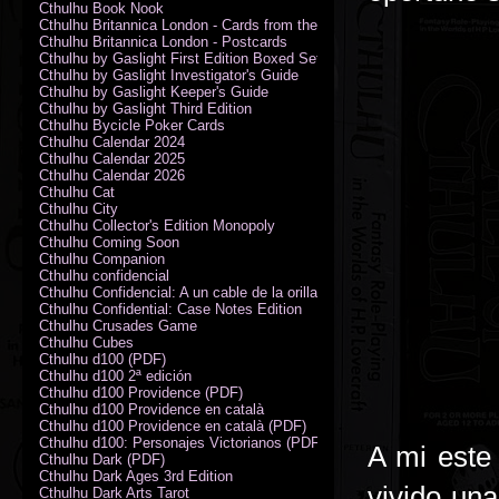
Cthulhu Book Nook
Cthulhu Britannica London - Cards from the Smoke
Cthulhu Britannica London - Postcards
Cthulhu by Gaslight First Edition Boxed Set
Cthulhu by Gaslight Investigator's Guide
Cthulhu by Gaslight Keeper's Guide
Cthulhu by Gaslight Third Edition
Cthulhu Bycicle Poker Cards
Cthulhu Calendar 2024
Cthulhu Calendar 2025
Cthulhu Calendar 2026
Cthulhu Cat
Cthulhu City
Cthulhu Collector's Edition Monopoly
Cthulhu Coming Soon
Cthulhu Companion
Cthulhu confidencial
Cthulhu Confidencial: A un cable de la orilla (PDF)
Cthulhu Confidential: Case Notes Edition
Cthulhu Crusades Game
Cthulhu Cubes
Cthulhu d100 (PDF)
Cthulhu d100 2ª edición
Cthulhu d100 Providence (PDF)
Cthulhu d100 Providence en català
Cthulhu d100 Providence en català (PDF)
Cthulhu d100: Personajes Victorianos (PDF)
A mi este
Cthulhu Dark (PDF)
Cthulhu Dark Ages 3rd Edition
vivido un
Cthulhu Dark Arts Tarot