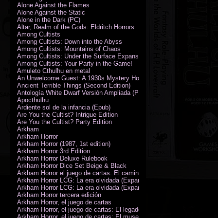
Alone Against the Flames
Alone Against the Static
Alone in the Dark (PC)
Altar, Realm of the Gods: Eldritch Horrors
Among Cultists
Among Cultists: Down into the Abyss
Among Cultists: Mountains of Chaos
Among Cultists: Under the Surface Expansion
Among Cultists: Your Party in the Game!
Amuleto Cthulhu en metal
An Unwelcome Guest: A 1930s Mystery Horror Adventure RPG
Ancient Terrible Things (Second Edition)
Antología White Dwarf Versión Ampliada (PDF)
Apocthulhu
Ardiente sol de la infancia (Epub)
Are You the Cultist? Intrigue Edition
Are You the Cultist? Party Edition
Arkham
Arkham Horror
Arkham Horror (1987, 1st edition)
Arkham Horror 3rd Edition
Arkham Horror Deluxe Rulebook
Arkham Horror Dice Set Beige & Black
Arkham Horror el juego de cartas: El camino a Carcosa - Exp. campañ
Arkham Horror LCG: La era olvidada (Expansión de campaña)
Arkham Horror LCG: La era olvidada (Expansión de investigadores)
Arkham Horror tercera edición
Arkham Horror, el juego de cartas
Arkham Horror, el juego de cartas: El legado de Dunwich expansión
Arkham Horror, el juego de cartas: El museo Miskatonic