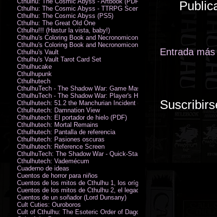
Cthulhu: The Cosmic Abyss - Artbook (PDF)
Public
Cthulhu: The Cosmic Abyss - TTRPG Scenario - Arkham Horror (PDF)
Cthulhu: The Cosmic Abyss (PS5)
Cthulhu: The Great Old One
Cthulhu!!! (Hastur la vista, baby!)
Cthulhu's Coloring Book and Necronomicon of Sunny Day Doings
Cthulhu's Coloring Book and Necronomicon of Sunny Day Doings New 
Entrada más 
Cthulhu's Vault
Cthulhu's Vault Tarot Card Set
Cthulhucake
Cthulhupunk
Cthulhutech
CthulhuTech - The Shadow War: Game Master's Guide (PDF)
CthulhuTech - The Shadow War: Player's Handbook (PDF)
Suscribirs
Cthulhutech: 51.2 the Manchurian Incident (PDF)
Cthulhutech: Damnation View
Cthulhutech: El portador de hielo (PDF)
Cthulhutech: Mortal Remains
Cthulhutech: Pantalla de referencia
Cthulhutech: Pasiones oscuras
Cthulhutech: Reference Screen
CthulhuTech: The Shadow War - Quick-Start Rules (PDF)
Cthulhutech: Vademécum
Cuaderno de ideas
Cuentos de horror para niños
Cuentos de los mitos de Cthulhu 1, los orígenes
Cuentos de los mitos de Cthulhu 2, el legado
Cuentos de un soñador (Lord Dunsany)
Cult Cuties: Ouroboros
Cult of Cthulhu: The Esoteric Order of Dagon Vol.1: Book One