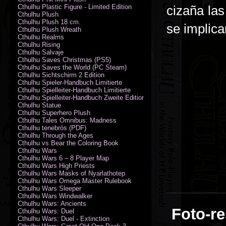
Cthulhu Plastic Figure - Limited Edition
cizaña las
Cthulhu Plush
Cthulhu Plush 18 cm.
se implica
Cthulhu Plush Wreath
Cthulhu Realms
Cthulhu Rising
Cthulhu Salvaje
Cthulhu Saves Christmas (PS5)
Cthulhu Saves the World (PC Steam)
Cthulhu Sichtschirm 2 Edition
Cthulhu Spieler-Handbuch Limitierte
Cthulhu Spielleiter-Handbuch Limitierte
Cthulhu Spielleiter-Handbuch Zweite Edition
Cthulhu Statue
Cthulhu Superhero Plush
Cthulhu Tales Omnibus: Madness
Cthulhu tenebrós (PDF)
Cthulhu Through the Ages
Cthulhu vs Bear the Coloring Book
Cthulhu Wars
Cthulhu Wars 6 – 8 Player Map
Cthulhu Wars High Priests
Cthulhu Wars Masks of Nyarlathotep
Cthulhu Wars Omega Master Rulebook
Cthulhu Wars Sleeper
Cthulhu Wars Windwalker
Cthulhu Wars: Ancients
Foto-re
Cthulhu Wars: Duel
Cthulhu Wars: Duel - Extinction