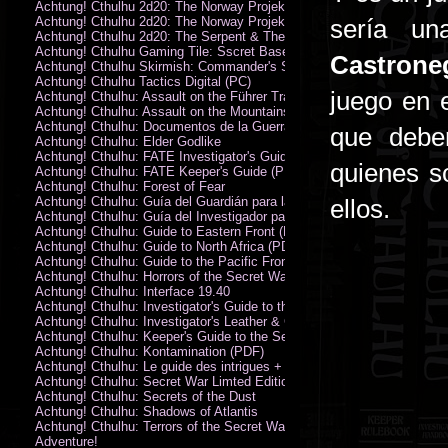
Achtung! Cthulhu 2d20: The Norway Projekt
Achtung! Cthulhu 2d20: The Norway Projekt (PDF)
sería un
Achtung! Cthulhu 2d20: The Serpent & The Sands
Achtung! Cthulhu Gaming Tile: Sscret Base & Icy Ruins
Castrone
Achtung! Cthulhu Skirmish: Commander's Set
Achtung! Cthulhu Tactics Digital (PC)
juego en 
Achtung! Cthulhu: Assault on the Führer Train
Achtung! Cthulhu: Assault on the Mountains of Madness
Achtung! Cthulhu: Documentos de la Guerra Secreta
que debe
Achtung! Cthulhu: Elder Godlike
Achtung! Cthulhu: FATE Investigator's Guide (PDF)
quienes s
Achtung! Cthulhu: FATE Keeper's Guide (PDF)
Achtung! Cthulhu: Forest of Fear
Achtung! Cthulhu: Guía del Guardián para la Guerra Secreta
ellos.
Achtung! Cthulhu: Guía del Investigador para la Guerra Secreta
Achtung! Cthulhu: Guide to Eastern Front (PDF)
Achtung! Cthulhu: Guide to North Africa (PDF)
Achtung! Cthulhu: Guide to the Pacific Front
Achtung! Cthulhu: Horrors of the Secret War
Achtung! Cthulhu: Interface 19.40
Achtung! Cthulhu: Investigator's Guide to the Secret War
Achtung! Cthulhu: Investigator's Leather & Canvas Bag
Achtung! Cthulhu: Keeper's Guide to the Secret War
Achtung! Cthulhu: Kontamination (PDF)
Achtung! Cthulhu: Le guide des intrigues + ecran
Achtung! Cthulhu: Secret War Limted Edition Book
Achtung! Cthulhu: Secrets of the Dust
Achtung! Cthulhu: Shadows of Atlantis
Achtung! Cthulhu: Terrors of the Secret War
Adventure!