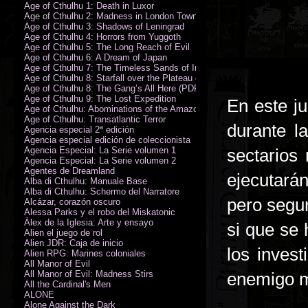
Age of Cthulhu 1: Death in Luxor
Age of Cthulhu 2: Madness in London Town
Age of Cthulhu 3: Shadows of Leningrad
Age of Cthulhu 4: Horrors from Yuggoth
Age of Cthulhu 5: The Long Reach of Evil
Age of Cthulhu 6: A Dream of Japan
Age of Cthulhu 7: The Timeless Sands of India
Age of Cthulhu 8: Starfall over the Plateau of Leng
Age of Cthulhu 8: The Gang’s All Here (PDF)
Age of Cthulhu 9: The Lost Expedition
En este j
Age of Cthulhu: Abominations of the Amazon
Age of Cthulhu: Transatlantic Terror
durante l
Agencia especial 2ª edición
Agencia especial edición de coleccionista
Agencia Especial: La Serie volumen 1
sectarios
Agencia Especial: La Serie volumen 2
Agentes de Dreamland
ejecutará
Alba di Cthulhu: Manuale Base
Alba di Cthulhu: Schermo del Narratore
pero segur
Alcázar, corazón oscuro
Alessa Parks y el robo del Miskatonic
Álex de la Iglesia: Arte y ensayo
si que se 
Alien el juego de rol
Alien JDR: Caja de inicio
los inves
Alien RPG: Marines coloniales
All Manor of Evil
All Manor of Evil: Madness Stirs
enemigo me
All the Cardinal's Men
ALONE
Alone Against the Dark