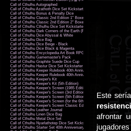
Call of Cthulhu Autographed
Call of Cthulhu Azathoth Dice Set Kickstarter Edition
Call of Cthulhu Bonus & Penalty Dice
Call of Cthulhu Classic 2nd Edition 1" Boxed Rules Set
Call of Cthulhu Classic 2nd Edition 2" Boxed Rules Set
Call of Cthulhu Cthulhu Dice Set Kickstarter Edition
Call of Cthulhu Dark Corners of the Earth (PC)
Call of Cthulhu Dice Abyssal & White
Call of Cthulhu Dice Bag
Call of Cthulhu Dice Beige - Black
Call of Cthulhu Dice Black & Magenta
Call of Cthulhu Encyclopedia Art Book RPG KA
Call of Cthulhu Gamemaster's Pack
Call of Cthulhu Graphite Suede Dice Cup
Call of Cthulhu Hastur Dice Set Kickstarter Edition
Call of Cthulhu Keeper Rulebook 40th Anniversary Edition
Call of Cthulhu Keeper Rulebook 40th Anniversary Edition (PDF)
Call of Cthulhu Keeper's Kit
Call of Cthulhu Keeper's Kit (5th Edition)
Call of Cthulhu Keeper's Screen (1985 Edition)
Call of Cthulhu Keeper's Screen (3rd Edition)
Este serí
Call of Cthulhu Keeper's Screen (5th Edition)
Call of Cthulhu Keeper's Screen (for the 6th Edition Rules)
resistenc
Call of Cthulhu Keeper's Screen Classic Edition
Call of Cthulhu Leather Journal
Call of Cthulhu Linen Dice Bag
afrontar 
Call of Cthulhu Metal Dice Set
Call of Cthulhu Nyarlathotep Dice Set Kickstarter Edition
jugadores
Call of Cthulhu Starter Set 40th Anniversary Edition