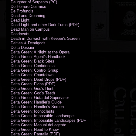
Daughter of Serpents (PC)
De Horrore Cosmico
De Profundis
Dead and Dreaming
Dead Light
Dead Light and other Dark Turns (PDF)
Dead Man on Campus
Deadbeats
Death in Dunwich with Keeper's Screen
Deities & Demigods
Delta Dossier
Delta Green: A Night at the Opera
Delta Green: Agent's Handbook
Delta Green: Black Sites
Delta Green: Confidencial
Delta Green: Control Group
Delta Green: Countdown
Delta Green: Dead Drops (PDF)
Delta Green: Ficha (PDF)
Delta Green: God's Hunt
Delta Green: God's Teeth
Delta Green: Guía del Supervisor
Delta Green: Handler's Guide
Delta Green: Handler's Screen
Delta Green: Iconoclasts
Delta Green: Impossible Landscapes
Delta Green: Impossible Landscapes (PDF - Espiral)
Delta Green: Manual del agente
Delta Green: Need to Know
Delta Green: Pantalla (PDF)