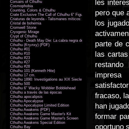
les inter
Corsairs of Cthulhu
Cosmophobia
Counting, Colors & Cthulhu
pero que 
Crate Exclusive The Call of Cthulhu 6" Figure von Austin James
Criaturas de leyenda - Talismanes míticos: Símbolo arcano
los jugado
Cristal de bohemia
Cromwell Stone
activamen
Cryogenic Mirage
Crypt of Cthulhu
Cthulhu - Death May Die: La cabra negra de los bosques
parte de 
Cthulhu (Ктулху) (PDF)
Cthulhu #01
las carta
Cthulhu #10
Cthulhu #23
Cthulhu #27
restando 
Cthulhu #28
Cthulhu 101 (Kenneth Hite)
impresa
Cthulhu 17 cm.
Cthulhu 1890: Investigations au XIX Siecle
satisfact
Cthulhu 500
Cthulhu 6" Wacky Wobbler Bobblehead
Cthulhu a través de las épocas
fracaso, l
Cthulhu apocalipsis
Cthulhu Apocalypse
han jugado
Cthulhu Apocalypse Limited Edition
Cthulhu Awakens (PDF)
Cthulhu Awakens Game Master's Kit
formar pa
Cthulhu Awakens Game Master's Screen
Cthulhu Awakens Special Edition
oportuno se
Cthulhu Bay