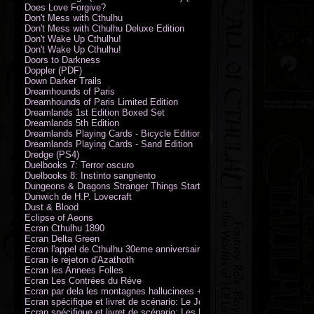
Does Love Forgive?
Don't Mess with Cthulhu
Don't Mess with Cthulhu Deluxe Edition
Don't Wake Up Cthulhu!
Don't Wake Up Cthulhu!
Doors to Darkness
Doppler (PDF)
Down Darker Trails
Dreamhounds of Paris
Dreamhounds of Paris Limited Edition
Dreamlands 1st Edition Boxed Set
Dreamlands 5th Edition
Dreamlands Playing Cards - Bicycle Edition
Dreamlands Playing Cards - Sand Edition
Dredge (PS4)
Duelbooks 7: Terror oscuro
Duelbooks 8: Instinto sangriento
Dungeons & Dragons Stranger Things Starter Set
Dunwich de H.P. Lovecraft
Dust & Blood
Eclipse of Aeons
Ecran Cthulhu 1890
Ecran Delta Green
Ecran l'appel de Cthulhu 30eme anniversaire
Ecran le rejeton d'Azathoth
Ecran les Annees Folles
Ecran Les Contrées du Réve
Ecran par dela les montagnes hallucinees + kit d'expedition
Ecran spécifique et livret de scénario: Le Jour de la Bête
Ecran spécifique et livret de scénario: Les Masques de Nyarlathotep