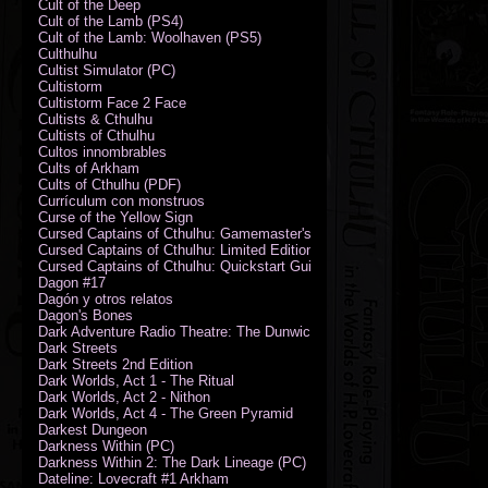
Cult of the Deep
Cult of the Lamb (PS4)
Cult of the Lamb: Woolhaven (PS5)
Culthulhu
Cultist Simulator (PC)
Cultistorm
Cultistorm Face 2 Face
Cultists & Cthulhu
Cultists of Cthulhu
Cultos innombrables
Cults of Arkham
Cults of Cthulhu (PDF)
Currículum con monstruos
Curse of the Yellow Sign
Cursed Captains of Cthulhu: Gamemaster's Toolkit & Dice
Cursed Captains of Cthulhu: Limited Edition
Cursed Captains of Cthulhu: Quickstart Guide (PDF)
Dagon #17
Dagón y otros relatos
Dagon's Bones
Dark Adventure Radio Theatre: The Dunwich Horror - Audio CD with Pr
Dark Streets
Dark Streets 2nd Edition
Dark Worlds, Act 1 - The Ritual
Dark Worlds, Act 2 - Nithon
Dark Worlds, Act 4 - The Green Pyramid
Darkest Dungeon
Darkness Within (PC)
Darkness Within 2: The Dark Lineage (PC)
Dateline: Lovecraft #1 Arkham