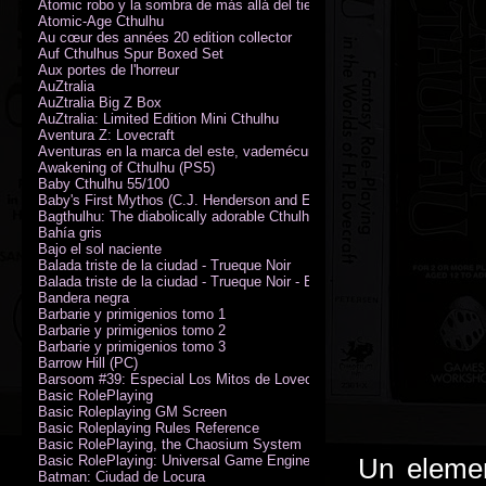
Atomic robo y la sombra de más allá del tiempo
Atomic-Age Cthulhu
Au cœur des années 20 edition collector
Auf Cthulhus Spur Boxed Set
Aux portes de l'horreur
AuZtralia
AuZtralia Big Z Box
AuZtralia: Limited Edition Mini Cthulhu
Aventura Z: Lovecraft
Aventuras en la marca del este, vademécum de campaña
Awakening of Cthulhu (PS5)
Baby Cthulhu 55/100
Baby's First Mythos (C.J. Henderson and Erica Henderson)
Bagthulhu: The diabolically adorable Cthulhu plushie dicebag
Bahía gris
Bajo el sol naciente
Balada triste de la ciudad - Trueque Noir
Balada triste de la ciudad - Trueque Noir - Edición de coleccionista
Bandera negra
Barbarie y primigenios tomo 1
Barbarie y primigenios tomo 2
Barbarie y primigenios tomo 3
Barrow Hill (PC)
Barsoom #39: Especial Los Mitos de Lovecraft
Basic RolePlaying
Basic Roleplaying GM Screen
Basic Roleplaying Rules Reference
Basic RolePlaying, the Chaosium System
Basic RolePlaying: Universal Game Engine (PDF)
Un elemen
Batman: Ciudad de Locura