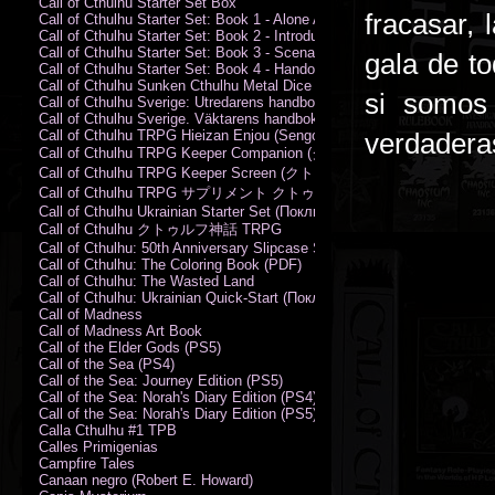
Call of Cthulhu Starter Set Box
fracasar,
Call of Cthulhu Starter Set: Book 1 - Alone Against the Flames
Call of Cthulhu Starter Set: Book 2 - Introductory Rules
Call of Cthulhu Starter Set: Book 3 - Scenarios
gala de t
Call of Cthulhu Starter Set: Book 4 - Handouts
Call of Cthulhu Sunken Cthulhu Metal Dice Set
si somos 
Call of Cthulhu Sverige: Utredarens handbok (PDF)
Call of Cthulhu Sverige. Väktarens handbok
Call of Cthulhu TRPG Hieizan Enjou (Sengoku Period)
verdaderas
Call of Cthulhu TRPG Keeper Companion (クトゥルフ神話TRPG
Call of Cthulhu TRPG Keeper Screen (クトゥルフ神話TRPG キ
Call of Cthulhu TRPG サプリメント クトゥルフ2015
Call of Cthulhu Ukrainian Starter Set (Поклик Ктулху. Базовий набір)
Call of Cthulhu クトゥルフ神話 TRPG
Call of Cthulhu: 50th Anniversary Slipcase Set
Call of Cthulhu: The Coloring Book (PDF)
Call of Cthulhu: The Wasted Land
Call of Cthulhu: Ukrainian Quick-Start (Поклик Ктулху. Швидкий старт
Call of Madness
Call of Madness Art Book
Call of the Elder Gods (PS5)
Call of the Sea (PS4)
Call of the Sea: Journey Edition (PS5)
Call of the Sea: Norah's Diary Edition (PS4)
Call of the Sea: Norah's Diary Edition (PS5)
Calla Cthulhu #1 TPB
Calles Primigenias
Campfire Tales
Canaan negro (Robert E. Howard)