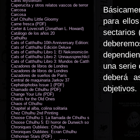
Canis Mysterium
Caperucita y otros relatos vascos de terror (M. Rodríguez)
Básicamen
Carcosa
Carcosa
para ello
Carl Cthulhu Little Gloomy
Carne fresca (PDF)
Carter & Lovecraft (Jonathan L. Howard)
sectarios
Catálogo de los años 20
Cathulhu
deberemo
Cats of Catthulhu 10th Anniversary Edition: Quick Start Rules
Cats of Catthulhu Edición Deluxe
Cats of Catthulhu Libro 1: El Nekonomicón
dependien
Cats of Catthulhu Libro 2: Unnaussprechlichen Katzen
Cats of Catthulhu Libro 3: Mundos de Catthulhu
una serie 
Cazadores de libros de Londres
Cazadores de libros de Londres
deberá a
Cazadores de sueños de París
Central de maquinaria Jarkov 37
Cephalophobia Issue 1 (PDF)
objetivos.
Chamado de Cthulhu (PDF)
Change Your Life (PDF)
Chants for the Old Ones
Chaos of Cthulhu
Chapitel al alba, colina solitaria
Chez Cthulhu 2nd Printing
Choose Cthulhu 1: La llamada de Cthulhu softcover
Choose Cthulhu 5: El horror de Dunwich softcover
Chroniques Oubliées: Cthulhu
Chroniques Oubliées: Écran Cthulhu
Chthonian Stars (PDF)