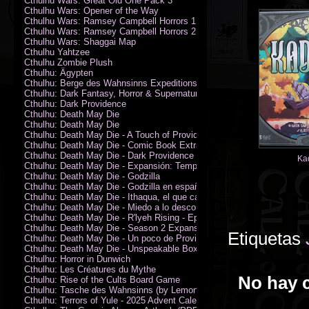
Cthulhu Wars: Great Old One Pack 3
Cthulhu Wars: Opener of the Way
Cthulhu Wars: Ramsey Campbell Horrors 1
Cthulhu Wars: Ramsey Campbell Horrors 2
Cthulhu Wars: Shaggai Map
Cthulhu Yahtzee
Cthulhu Zombie Plush
Cthulhu: Ägypten
Cthulhu: Berge des Wahnsinns Expeditionspack
Cthulhu: Dark Fantasy, Horror & Supernatural Movies
Cthulhu: Dark Providence
Cthulhu: Death May Die
Cthulhu: Death May Die
Cthulhu: Death May Die - A Touch of Providence
Cthulhu: Death May Die - Comic Book Extras vol. 2
Cthulhu: Death May Die - Dark Providence Investigators
Ka
Cthulhu: Death May Die - Expansión: Temporada 2
Cthulhu: Death May Die - Godzilla
Cthulhu: Death May Die - Godzilla en español
Cthulhu: Death May Die - Ithaqua, el que camina en el viento
Cthulhu: Death May Die - Miedo a lo desconocido
Cthulhu: Death May Die - R'lyeh Rising - Epic Episode
Cthulhu: Death May Die - Season 2 Expansion
Etiquetas
Cthulhu: Death May Die - Un poco de Providence
Cthulhu: Death May Die - Unspeakable Box
Cthulhu: Horror in Dunwich
Cthulhu: Les Créatures du Mythe
No hay 
Cthulhu: Rise of the Cults Board Game
Cthulhu: Tasche des Wahnsinns (by Lemonfish)
Cthulhu: Terrors of Yule - 2025 Advent Calendar