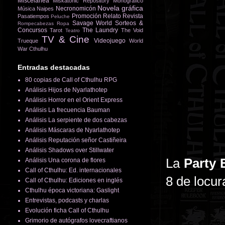
Miscelánea
Miskatonic Repository
Monográfico
Novela gráfica
Necronomicón
Música
Naipes
Promoción
Relato
Revista
Pasatiempos
Peluche
Savage World
Sorteos &
Rompecabezas
Ropa
Concursos
The Laundry
Tarot
The Void
Teatro
TV & Cine
Videojuego
Trueque
World
War Cthulhu
Entradas destacadas
80 copias de Call of Cthulhu RPG
Análisis Hijos de Nyarlathotep
Análisis Horror en el Orient Express
Análisis La frecuencia Bauman
Análisis La serpiente de dos cabezas
Análisis Máscaras de Nyarlathotep
Análisis Reputación señor Castiñeira
Análisis Shadows over Stillwater
La
Party 
Análisis Una corona de flores
Call of Cthulhu: Ed. internacionales
8 de locura
Call of Cthulhu: Ediciones en inglés
Cthulhu época victoriana: Gaslight
Entrevistas, podcasts y charlas
Evolución ficha Call of Cthulhu
Grimorio de autógrafos lovecraftianos