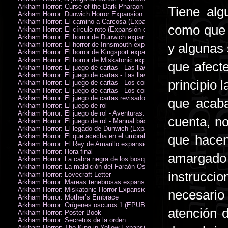
Arkham Horror: Curse of the Dark Pharaon Expansion
Tiene al
Arkham Horror: Dunwich Horror Expansion
Arkham Horror: El camino a Carcosa (Expansión de investigadores)
como que 
Arkham Horror: El círculo roto (Expansión de investigadores)
Arkham Horror: El horror de Dunwich expansión
Arkham Horror: El horror de Innsmouth expansión
y algunas 
Arkham Horror: El horror de Kingsport expansión
Arkham Horror: El horror de Miskatonic expansión
que afect
Arkham Horror: El juego de cartas - Las llaves escarlata - Campaña
Arkham Horror: El juego de cartas - Las llaves escarlata - Investigador
principio 
Arkham Horror: El juego de cartas - Los confines de la tierra - Campañ
Arkham Horror: El juego de cartas - Los confines de la tierra - Investig
Arkham Horror: El juego de cartas revisado
que acaba
Arkham Horror: El juego de rol
Arkham Horror: El juego de rol - Aventuras: Misterios de Arkham
cuenta, n
Arkham Horror: El juego de rol - Manual básico
Arkham Horror: El legado de Dunwich (Expansión de investigadores)
Arkham Horror: El que acecha en el umbral expansión
que hacen
Arkham Horror: El Rey de Amarillo expansión
Arkham Horror: Hora final
amargado
Arkham Horror: La cabra negra de los bosques expansión
Arkham Horror: La maldición del Faraón Oscuro expansión (revisada)
instrucci
Arkham Horror: Lovecraft Letter
Arkham Horror: Mareas tenebrosas expansión
Arkham Horror: Miskatonic Horror Expansion
necesario
Arkham Horror: Mother’s Embrace
Arkham Horror: Orígenes oscuros 1 (EPUB)
atención d
Arkham Horror: Poster Book
Arkham Horror: Secretos de la orden
Arkham Horror: The King in Yellow Expansion