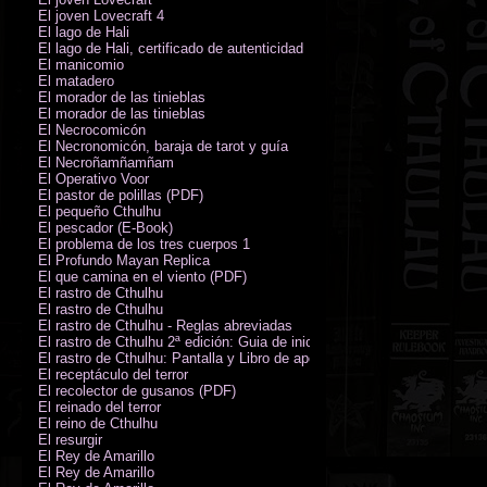
El joven Lovecraft 4
El lago de Hali
El lago de Hali, certificado de autenticidad
El manicomio
El matadero
El morador de las tinieblas
El morador de las tinieblas
El Necrocomicón
El Necronomicón, baraja de tarot y guía
El Necroñamñamñam
El Operativo Voor
El pastor de polillas (PDF)
El pequeño Cthulhu
El pescador (E-Book)
El problema de los tres cuerpos 1
El Profundo Mayan Replica
El que camina en el viento (PDF)
El rastro de Cthulhu
El rastro de Cthulhu
El rastro de Cthulhu - Reglas abreviadas
El rastro de Cthulhu 2ª edición: Guia de inicio (PDF)
El rastro de Cthulhu: Pantalla y Libro de apoyo del Guardián
El receptáculo del terror
El recolector de gusanos (PDF)
El reinado del terror
El reino de Cthulhu
El resurgir
El Rey de Amarillo
El Rey de Amarillo