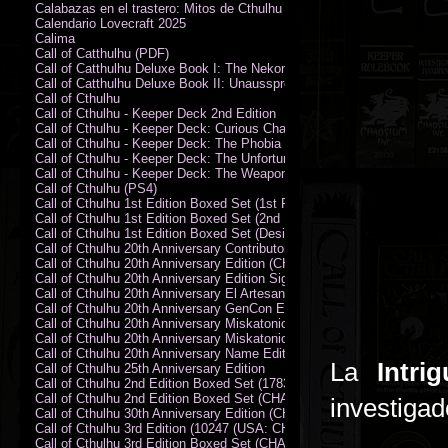
Calabazas en el trastero: Mitos de Cthulhu
Calendario Lovecraft 2025
Calima
Call of Catthulhu (PDF)
Call of Catthulhu Deluxe Book I: The Nekonomikon
Call of Catthulhu Deluxe Book II: Unaussprechlichen Katzen
Call of Cthulhu
Call of Cthulhu - Keeper Deck 2nd Edition
Call of Cthulhu - Keeper Deck: Curious Charecter Deck
Call of Cthulhu - Keeper Deck: The Phobia Deck
Call of Cthulhu - Keeper Deck: The Unfortunate Events Deck
Call of Cthulhu - Keeper Deck: The Weapons and Artifacts Deck
Call of Cthulhu (PS4)
Call of Cthulhu 1st Edition Boxed Set (1st Printing) (CHA2009-X)
Call of Cthulhu 1st Edition Boxed Set (2nd Printing) (CHA2009-X)
Call of Cthulhu 1st Edition Boxed Set (Designer's Edition)
Call of Cthulhu 20th Anniversary Contributor Edition
Call of Cthulhu 20th Anniversary Edition (CHA2399)
Call of Cthulhu 20th Anniversary Edition Signed by Sandy Petersen
Call of Cthulhu 20th Anniversary El Artesano del Rey Edition
Call of Cthulhu 20th Anniversary GenCon Edition
Call of Cthulhu 20th Anniversary Miskatonic University Library Edition 
Call of Cthulhu 20th Anniversary Miskatonic University Library Edition 
Call of Cthulhu 20th Anniversary Name Edition
La
Intri
Call of Cthulhu 25th Anniversary Edition
Call of Cthulhu 2nd Edition Boxed Set (178301)
Call of Cthulhu 2nd Edition Boxed Set (CHA2301-X)
investigad
Call of Cthulhu 30th Anniversary Edition (CHA23126)
Call of Cthulhu 3rd Edition (10247 (USA: CHA2317-H))
Call of Cthulhu 3rd Edition Boxed Set (CHA2301-X)