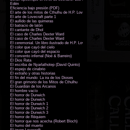
Edén
Eficiencia bajo presión (PDF)
El arte de los mitos de Cthulhu de H.P. Lovecraft
El arte de Lovecraft parte 1
El aullido de las quimeras
El batracio de latón
El cantante de Dhol
El caso de Charles Dexter Ward
El caso de Charles Dexter Ward
El ceremonial. Un libro ilustrado de H.P. Lovecraft
El color que cayó del cielo
El color que cayó del espacio
El convento infernal (Noé & Barreiro)
El Dios Rata
El escriba de Nyarlathotep (David Quinto)
El espejo de cinabrio
El extraño y otras historias
El fin del mundo: La ira de los Dioses
El gran grimorio de los Mitos de Cthulhu
El Guardián de los Arcanos
El hombre vacío
El horror de Dunwich
El horror de Dunwich
El horror de Dunwich 1
El horror de Dunwich 2
El horror de Dunwich 3
El horror de Réquiem
El horror que nos acecha (Robert Bloch)
El humo del muerto
El joven Lovecraft