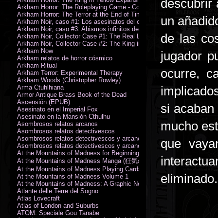
descubrir 
Arkham Horror: The Roleplaying Game - Core Rulebook (PDF)
Arkham Horror: The Terror at the End of Time
un añadido
Arkham Noir, caso #1: Los asesinatos del culto de la bruja
Arkham Noir, caso #3: Abismos infinitos de oscuridad
de las c
Arkham Noir, Collector Case #1: The Real Leeds
Arkham Noir, Collector Case #2: The King in Yellow
Arkham Now
jugador p
Arkham relatos de horror cósmico
Arkham Ritual
ocurre, c
Arkham Terror: Experimental Therapy
Arkham Woods (Christopher Rowley)
Arma Ctuhlhiana
implicados
Armor Antique Brass Book of the Dead
Ascensión (EPUB)
si acaban
Asesinato en el Imperial Fox
Asesinato en la Mansión Cthulhu
mucho esta
Asombrosos relatos arcanos
Asombrosos relatos detectivescos
Asombrosos relatos detectivescos y arcanos
que vaya
Asombrosos relatos detectivescos y arcanos
At the Mountains of Madness for Beginning Readers
interactu
At the Mountains of Madness Manga (狂気の山脈)
At the Mountains of Madness Playing Cards
eliminado.
At the Mountains of Madness Volume 1
At the Mountains of Madness: A Graphic Novel
Atlante delle Terre del Sogno
Atlas Lovecraft
Atlas of London and Suburbs
ATOM: Speciale Gou Tanabe