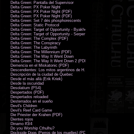
Delta Green: Pantalla del Supervisor
Delta Green: PX Poker Night
Delta Green: PX Poker Night (PDF)
Delta Green: PX Poker Night (PDF)
Delta Green: Set 7 dés phosphorescents
Delta Green: Static Protocol
Delta Green: Target of Opportunity - Byakhee
Delta Green: Target of Opportunity - Serpent Man
Delta Green: The Complex (PDF)
Delta Green: The Conspiracy
Delta Green: The Labyrinth
Delta Green: The Millennium (PDF)
Delta Green: The Way It Went Down
Delta Green: The Way It Went Down 2 (PDF)
Demencia en el Miskatonic (PDF)
Descendientes: Los mitos argentinos de H.P. Lovecraft
Descripción de la ciudad de Quebec
Desde el más allá (Erik Kriek)
Desde la oscuridad
Desolatium (PS4)
Despertados (PDF)
Despertados reloaded
Desterrados en el sueño
Devil's Children
Devil's Reef Card Game
Die Priester der Krahen (PDF)
Dientes rojos
Dinamo #3/4
Do you Worship Cthulhu?
Dockside Dogs (Perros de los muelles) (PDF)