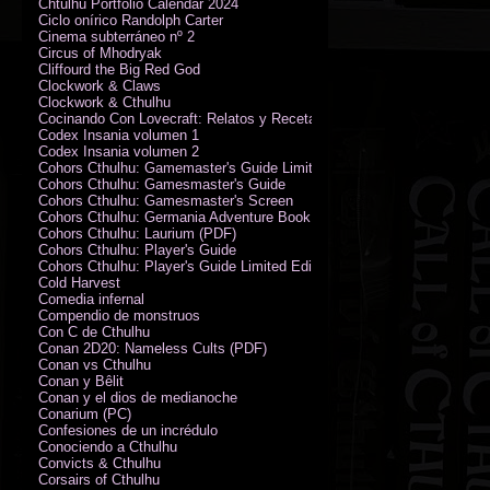
Chtulhu Portfolio Calendar 2024
Ciclo onírico Randolph Carter
Cinema subterráneo nº 2
Circus of Mhodryak
Cliffourd the Big Red God
Clockwork & Claws
Clockwork & Cthulhu
Cocinando Con Lovecraft: Relatos y Recetas de Humor Sobrenatural
Codex Insania volumen 1
Codex Insania volumen 2
Cohors Cthulhu: Gamemaster's Guide Limited Edition
Cohors Cthulhu: Gamesmaster's Guide
Cohors Cthulhu: Gamesmaster's Screen
Cohors Cthulhu: Germania Adventure Book
Cohors Cthulhu: Laurium (PDF)
Cohors Cthulhu: Player's Guide
Cohors Cthulhu: Player's Guide Limited Edition
Cold Harvest
Comedia infernal
Compendio de monstruos
Con C de Cthulhu
Conan 2D20: Nameless Cults (PDF)
Conan vs Cthulhu
Conan y Bêlit
Conan y el dios de medianoche
Conarium (PC)
Confesiones de un incrédulo
Conociendo a Cthulhu
Convicts & Cthulhu
Corsairs of Cthulhu