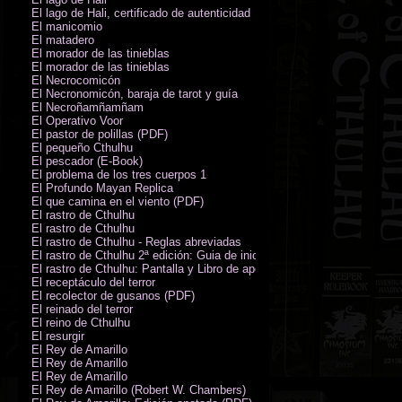
El lago de Hali, certificado de autenticidad
El manicomio
El matadero
El morador de las tinieblas
El morador de las tinieblas
El Necrocomicón
El Necronomicón, baraja de tarot y guía
El Necroñamñamñam
El Operativo Voor
El pastor de polillas (PDF)
El pequeño Cthulhu
El pescador (E-Book)
El problema de los tres cuerpos 1
El Profundo Mayan Replica
El que camina en el viento (PDF)
El rastro de Cthulhu
El rastro de Cthulhu
El rastro de Cthulhu - Reglas abreviadas
El rastro de Cthulhu 2ª edición: Guia de inicio (PDF)
El rastro de Cthulhu: Pantalla y Libro de apoyo del Guardián
El receptáculo del terror
El recolector de gusanos (PDF)
El reinado del terror
El reino de Cthulhu
El resurgir
El Rey de Amarillo
El Rey de Amarillo
El Rey de Amarillo
El Rey de Amarillo (Robert W. Chambers)