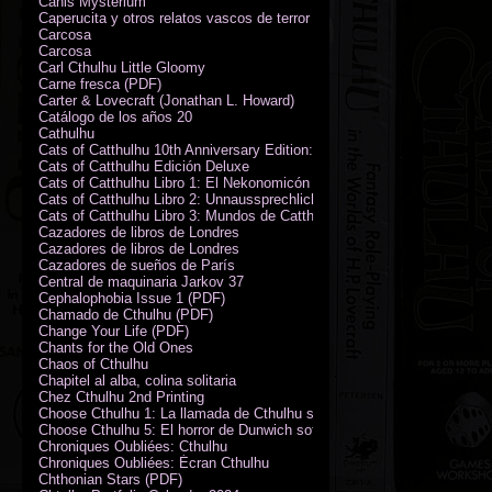
Canis Mysterium
Caperucita y otros relatos vascos de terror (M. Rodríguez)
Carcosa
Carcosa
Carl Cthulhu Little Gloomy
Carne fresca (PDF)
Carter & Lovecraft (Jonathan L. Howard)
Catálogo de los años 20
Cathulhu
Cats of Catthulhu 10th Anniversary Edition: Quick Start Rules
Cats of Catthulhu Edición Deluxe
Cats of Catthulhu Libro 1: El Nekonomicón
Cats of Catthulhu Libro 2: Unnaussprechlichen Katzen
Cats of Catthulhu Libro 3: Mundos de Catthulhu
Cazadores de libros de Londres
Cazadores de libros de Londres
Cazadores de sueños de París
Central de maquinaria Jarkov 37
Cephalophobia Issue 1 (PDF)
Chamado de Cthulhu (PDF)
Change Your Life (PDF)
Chants for the Old Ones
Chaos of Cthulhu
Chapitel al alba, colina solitaria
Chez Cthulhu 2nd Printing
Choose Cthulhu 1: La llamada de Cthulhu softcover
Choose Cthulhu 5: El horror de Dunwich softcover
Chroniques Oubliées: Cthulhu
Chroniques Oubliées: Écran Cthulhu
Chthonian Stars (PDF)