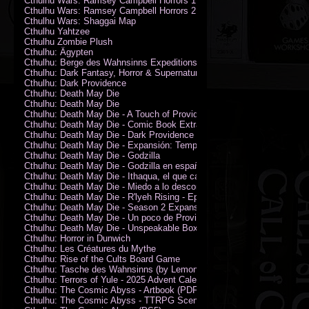
Cthulhu Wars: Ramsey Campbell Horrors 1
Cthulhu Wars: Ramsey Campbell Horrors 2
Cthulhu Wars: Shaggai Map
Cthulhu Yahtzee
Cthulhu Zombie Plush
Cthulhu: Ägypten
Cthulhu: Berge des Wahnsinns Expeditionspack
Cthulhu: Dark Fantasy, Horror & Supernatural Movies
Cthulhu: Dark Providence
Cthulhu: Death May Die
Cthulhu: Death May Die
Cthulhu: Death May Die - A Touch of Providence
Cthulhu: Death May Die - Comic Book Extras vol. 2
Cthulhu: Death May Die - Dark Providence Investigators
Cthulhu: Death May Die - Expansión: Temporada 2
Cthulhu: Death May Die - Godzilla
Cthulhu: Death May Die - Godzilla en español
Cthulhu: Death May Die - Ithaqua, el que camina en el viento
Cthulhu: Death May Die - Miedo a lo desconocido
Cthulhu: Death May Die - R'lyeh Rising - Epic Episode
Cthulhu: Death May Die - Season 2 Expansion
Cthulhu: Death May Die - Un poco de Providence
Cthulhu: Death May Die - Unspeakable Box
Cthulhu: Horror in Dunwich
Cthulhu: Les Créatures du Mythe
Cthulhu: Rise of the Cults Board Game
Cthulhu: Tasche des Wahnsinns (by Lemonfish)
Cthulhu: Terrors of Yule - 2025 Advent Calendar
Cthulhu: The Cosmic Abyss - Artbook (PDF)
Cthulhu: The Cosmic Abyss - TTRPG Scenario - Arkham Horror (PDF)