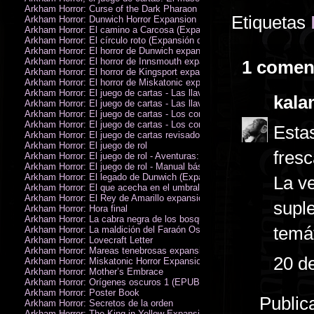
Arkham Horror: Curse of the Dark Pharaon Expansion
Etiquetas
Arkham Horror: Dunwich Horror Expansion
Arkham Horror: El camino a Carcosa (Expansión de investigadores)
Arkham Horror: El círculo roto (Expansión de investigadores)
Arkham Horror: El horror de Dunwich expansión
Arkham Horror: El horror de Innsmouth expansión
1 comen
Arkham Horror: El horror de Kingsport expansión
Arkham Horror: El horror de Miskatonic expansión
Arkham Horror: El juego de cartas - Las llaves escarlata - Campaña
kala
Arkham Horror: El juego de cartas - Las llaves escarlata - Investigador
Arkham Horror: El juego de cartas - Los confines de la tierra - Campañ
Arkham Horror: El juego de cartas - Los confines de la tierra - Investig
Estas
Arkham Horror: El juego de cartas revisado
Arkham Horror: El juego de rol
fresc
Arkham Horror: El juego de rol - Aventuras: Misterios de Arkham
Arkham Horror: El juego de rol - Manual básico
Arkham Horror: El legado de Dunwich (Expansión de investigadores)
La ve
Arkham Horror: El que acecha en el umbral expansión
Arkham Horror: El Rey de Amarillo expansión
suple
Arkham Horror: Hora final
Arkham Horror: La cabra negra de los bosques expansión
temá
Arkham Horror: La maldición del Faraón Oscuro expansión (revisada)
Arkham Horror: Lovecraft Letter
Arkham Horror: Mareas tenebrosas expansión
20 de
Arkham Horror: Miskatonic Horror Expansion
Arkham Horror: Mother’s Embrace
Arkham Horror: Orígenes oscuros 1 (EPUB)
Arkham Horror: Poster Book
Public
Arkham Horror: Secretos de la orden
Arkham Horror: The King in Yellow Expansion