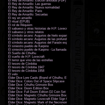
El Rey de Amarillo: Edición anotada (PDF)
El Rey de Amarillo: Las guerras
El Rey de Amarillo: Nueva normalidad
El Rey de Amarillo: Paris
El Rey de Amarillo: Secuelas
El rey en amarillo
El ritual (EPUB)
El rol de Réquiem
El sabueso y otras historias de H.P. Lovecraft
El sabueso y otros relatos
El símbolo arcano: Augurios de hielo expansión
El símbolo arcano: Augurios de las profundidades expansión
El símbolo arcano: Augurios del Faraón expansión
El siniestro pueblo de Karpino
El siniestro pueblo de Karpino - La llamada de Cthulhu
El Sueño de Cthulhu
El sueño de H.P. Lovecraft
El terror que vino de las estrellas
El tesoro de Córdoba
El tesoro de Córdoba 1947
El tesoro de Córdoba 1958
El velo
Elder Dice Lore Cards (Brand of Cthulhu, Elder Sign, Astral Elder Sign)
Elder Dice: Colors Out of Space Slipcase
Elder Dice: Cthulhu Grimoire Box
Elder Dice: Doom Edition Box
Elder Dice: Full Doom Edition D2 Coin Set
Elder Dice: Magnetic Cthulhu Grimoire Box
Elder Dice: Magnetic Lovecraft Elder Sign Grimoire Box
Elder Dice: Magnetic Mark of the Necronomicon Grimoire Box