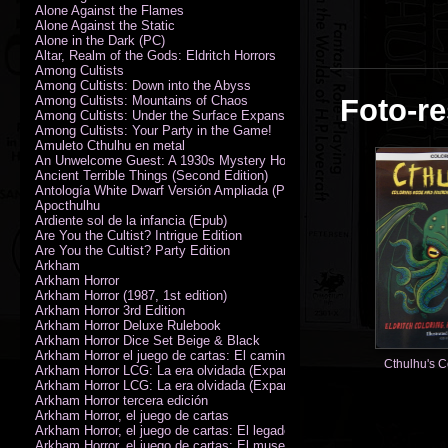
Alone Against the Flames
Alone Against the Static
Alone in the Dark (PC)
Altar, Realm of the Gods: Eldritch Horrors
Among Cultists
Among Cultists: Down into the Abyss
Among Cultists: Mountains of Chaos
Foto-re
Among Cultists: Under the Surface Expansion
Among Cultists: Your Party in the Game!
Amuleto Cthulhu en metal
An Unwelcome Guest: A 1930s Mystery Horror Adventure RPG
Ancient Terrible Things (Second Edition)
Antología White Dwarf Versión Ampliada (PDF)
Apocthulhu
Ardiente sol de la infancia (Epub)
Are You the Cultist? Intrigue Edition
Are You the Cultist? Party Edition
Arkham
Arkham Horror
Arkham Horror (1987, 1st edition)
Arkham Horror 3rd Edition
Arkham Horror Deluxe Rulebook
Arkham Horror Dice Set Beige & Black
Arkham Horror el juego de cartas: El camino a Carcosa - Exp. campañ
Cthulhu's C
Arkham Horror LCG: La era olvidada (Expansión de campaña)
Arkham Horror LCG: La era olvidada (Expansión de investigadores)
Arkham Horror tercera edición
Arkham Horror, el juego de cartas
Arkham Horror, el juego de cartas: El legado de Dunwich expansión
Arkham Horror, el juego de cartas: El museo Miskatonic