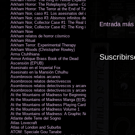
Arkham Horror: The Roleplaying Game - Core Rulebook (PDF)
Arkham Horror: The Terror at the End of Time
Arkham Noir, caso #1: Los asesinatos del culto de la bruja
Arkham Noir, caso #3: Abismos infinitos de oscuridad
Arkham Noir, Collector Case #1: The Real Leeds
Entrada más 
Arkham Noir, Collector Case #2: The King in Yellow
Arkham Now
Arkham relatos de horror cósmico
Arkham Ritual
Arkham Terror: Experimental Therapy
Arkham Woods (Christopher Rowley)
Arma Ctuhlhiana
Suscribirs
Armor Antique Brass Book of the Dead
Ascensión (EPUB)
Asesinato en el Imperial Fox
Asesinato en la Mansión Cthulhu
Asombrosos relatos arcanos
Asombrosos relatos detectivescos
Asombrosos relatos detectivescos y arcanos
Asombrosos relatos detectivescos y arcanos
At the Mountains of Madness for Beginning Readers
At the Mountains of Madness Manga (狂気の山脈)
At the Mountains of Madness Playing Cards
At the Mountains of Madness Volume 1
At the Mountains of Madness: A Graphic Novel
Atlante delle Terre del Sogno
Atlas Lovecraft
Atlas of London and Suburbs
ATOM: Speciale Gou Tanabe