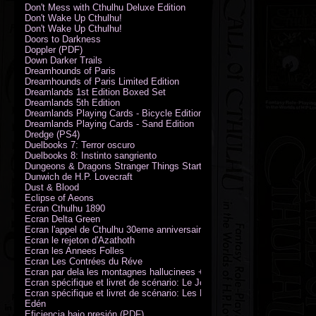
Don't Mess with Cthulhu Deluxe Edition
Don't Wake Up Cthulhu!
Don't Wake Up Cthulhu!
Doors to Darkness
Doppler (PDF)
Down Darker Trails
Dreamhounds of Paris
Dreamhounds of Paris Limited Edition
Dreamlands 1st Edition Boxed Set
Dreamlands 5th Edition
Dreamlands Playing Cards - Bicycle Edition
Dreamlands Playing Cards - Sand Edition
Dredge (PS4)
Duelbooks 7: Terror oscuro
Duelbooks 8: Instinto sangriento
Dungeons & Dragons Stranger Things Starter Set
Dunwich de H.P. Lovecraft
Dust & Blood
Eclipse of Aeons
Ecran Cthulhu 1890
Ecran Delta Green
Ecran l'appel de Cthulhu 30eme anniversaire
Ecran le rejeton d'Azathoth
Ecran les Annees Folles
Ecran Les Contrées du Réve
Ecran par dela les montagnes hallucinees + kit d'expedition
Ecran spécifique et livret de scénario: Le Jour de la Bête
Ecran spécifique et livret de scénario: Les Masques de Nyarlathotep
Edén
Eficiencia bajo presión (PDF)