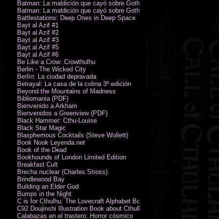
Batman: La maldición que cayó sobre Gotham
Batman: La maldición que cayó sobre Gotham
Battlestations: Deep Ones in Deep Space
Bayt al Azif #1
Bayt al Azif #2
Bayt al Azif #3
Bayt al Azif #5
Bayt al Azif #6
Be Like a Crow: Crowthulhu
Berlin - The Wicked City
Berlín: La ciudad depravada
Betrayal: La casa de la colina 3ª edición
Beyond the Mountains of Madness
Bibliomania (PDF)
Bienvenido a Arkham
Bienvenidos a Greenview (PDF)
Black Hammer: Cthu-Louise
Black Star Magic
Blasphemous Cocktails (Steve Wollett)
Book Nook Leyenda.net
Book of the Dead
Bookhounds of London Limited Edition
Breakfast Cult
Brecha nuclear (Charles Stross)
Brindlewood Bay
Building an Elder God
Bumps in the Night
C is for Cthulhu: The Lovecraft Alphabet Board Book
C92 Doujinshi Illustration Book about Cthulhu Mythos
Calabazas en el trastero: Horror cósmico