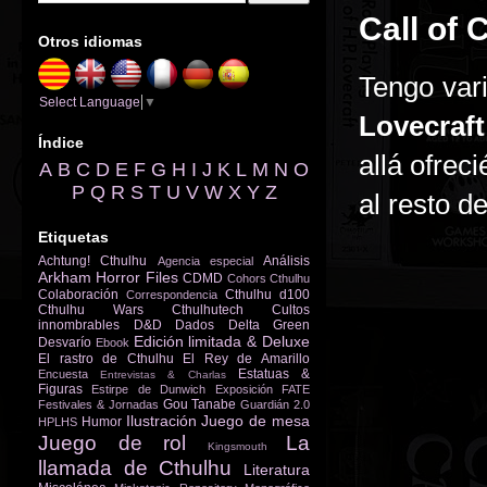
Call of 
Otros idiomas
Tengo vari
Select Language
▼
Lovecraft
Índice
allá ofrec
A
B
C
D
E
F
G
H
I
J
K
L
M
N
O
P
Q
R
S
T
U
V
W
X
Y
Z
al resto d
Etiquetas
Achtung! Cthulhu
Análisis
Agencia especial
Arkham Horror Files
CDMD
Cohors Cthulhu
Colaboración
Cthulhu d100
Correspondencia
Cthulhu Wars
Cthulhutech
Cultos
innombrables
D&D
Dados
Delta Green
Edición limitada & Deluxe
Desvarío
Ebook
El rastro de Cthulhu
El Rey de Amarillo
Estatuas &
Encuesta
Entrevistas & Charlas
Figuras
Estirpe de Dunwich
Exposición
FATE
Gou Tanabe
Festivales & Jornadas
Guardián 2.0
Ilustración
Juego de mesa
Humor
HPLHS
Juego de rol
La
Kingsmouth
llamada de Cthulhu
Literatura