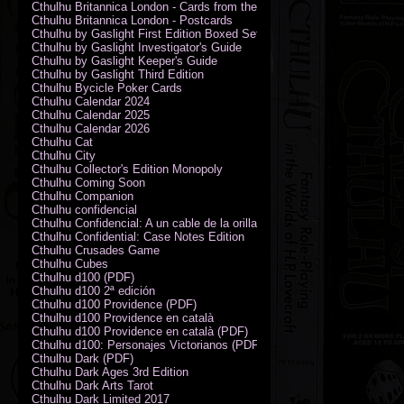
Cthulhu Britannica London - Cards from the Smoke
Cthulhu Britannica London - Postcards
Cthulhu by Gaslight First Edition Boxed Set
Cthulhu by Gaslight Investigator's Guide
Cthulhu by Gaslight Keeper's Guide
Cthulhu by Gaslight Third Edition
Cthulhu Bycicle Poker Cards
Cthulhu Calendar 2024
Cthulhu Calendar 2025
Cthulhu Calendar 2026
Cthulhu Cat
Cthulhu City
Cthulhu Collector's Edition Monopoly
Cthulhu Coming Soon
Cthulhu Companion
Cthulhu confidencial
Cthulhu Confidencial: A un cable de la orilla (PDF)
Cthulhu Confidential: Case Notes Edition
Cthulhu Crusades Game
Cthulhu Cubes
Cthulhu d100 (PDF)
Cthulhu d100 2ª edición
Cthulhu d100 Providence (PDF)
Cthulhu d100 Providence en català
Cthulhu d100 Providence en català (PDF)
Cthulhu d100: Personajes Victorianos (PDF)
Cthulhu Dark (PDF)
Cthulhu Dark Ages 3rd Edition
Cthulhu Dark Arts Tarot
Cthulhu Dark Limited 2017