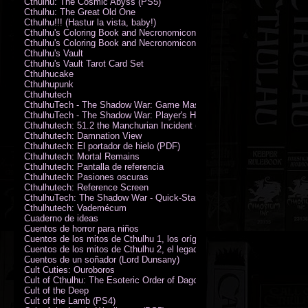
Cthulhu: The Cosmic Abyss (PS5)
Cthulhu: The Great Old One
Cthulhu!!! (Hastur la vista, baby!)
Cthulhu's Coloring Book and Necronomicon of Sunny Day Doings
Cthulhu's Coloring Book and Necronomicon of Sunny Day Doings New 
Cthulhu's Vault
Cthulhu's Vault Tarot Card Set
Cthulhucake
Cthulhupunk
Cthulhutech
CthulhuTech - The Shadow War: Game Master's Guide (PDF)
CthulhuTech - The Shadow War: Player's Handbook (PDF)
Cthulhutech: 51.2 the Manchurian Incident (PDF)
Cthulhutech: Damnation View
Cthulhutech: El portador de hielo (PDF)
Cthulhutech: Mortal Remains
Cthulhutech: Pantalla de referencia
Cthulhutech: Pasiones oscuras
Cthulhutech: Reference Screen
CthulhuTech: The Shadow War - Quick-Start Rules (PDF)
Cthulhutech: Vademécum
Cuaderno de ideas
Cuentos de horror para niños
Cuentos de los mitos de Cthulhu 1, los orígenes
Cuentos de los mitos de Cthulhu 2, el legado
Cuentos de un soñador (Lord Dunsany)
Cult Cuties: Ouroboros
Cult of Cthulhu: The Esoteric Order of Dagon Vol.1: Book One
Cult of the Deep
Cult of the Lamb (PS4)