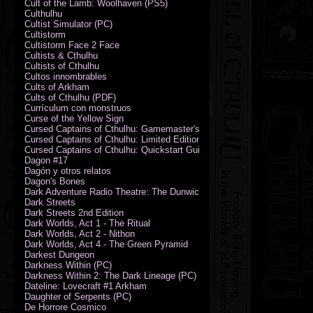
Cult of the Lamb: Woolhaven (PS5)
Culthulhu
Cultist Simulator (PC)
Cultistorm
Cultistorm Face 2 Face
Cultists & Cthulhu
Cultists of Cthulhu
Cultos innombrables
Cults of Arkham
Cults of Cthulhu (PDF)
Currículum con monstruos
Curse of the Yellow Sign
Cursed Captains of Cthulhu: Gamemaster's Toolkit & Dice
Cursed Captains of Cthulhu: Limited Edition
Cursed Captains of Cthulhu: Quickstart Guide (PDF)
Dagon #17
Dagón y otros relatos
Dagon's Bones
Dark Adventure Radio Theatre: The Dunwich Horror - Audio CD with Pr
Dark Streets
Dark Streets 2nd Edition
Dark Worlds, Act 1 - The Ritual
Dark Worlds, Act 2 - Nithon
Dark Worlds, Act 4 - The Green Pyramid
Darkest Dungeon
Darkness Within (PC)
Darkness Within 2: The Dark Lineage (PC)
Dateline: Lovecraft #1 Arkham
Daughter of Serpents (PC)
De Horrore Cosmico