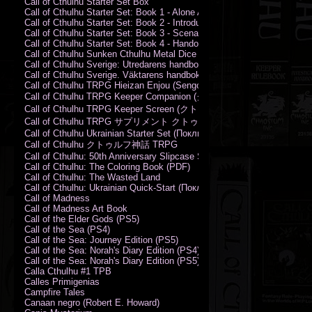
Call of Cthulhu Starter Set Box
Call of Cthulhu Starter Set: Book 1 - Alone Against the Flames
Call of Cthulhu Starter Set: Book 2 - Introductory Rules
Call of Cthulhu Starter Set: Book 3 - Scenarios
Call of Cthulhu Starter Set: Book 4 - Handouts
Call of Cthulhu Sunken Cthulhu Metal Dice Set
Call of Cthulhu Sverige: Utredarens handbok (PDF)
Call of Cthulhu Sverige. Väktarens handbok
Call of Cthulhu TRPG Hieizan Enjou (Sengoku Period)
Call of Cthulhu TRPG Keeper Companion (クトゥルフ神話TRPG
Call of Cthulhu TRPG Keeper Screen (クトゥルフ神話TRPG キ
Call of Cthulhu TRPG サプリメント クトゥルフ2015
Call of Cthulhu Ukrainian Starter Set (Поклик Ктулху. Базовий набір)
Call of Cthulhu クトゥルフ神話 TRPG
Call of Cthulhu: 50th Anniversary Slipcase Set
Call of Cthulhu: The Coloring Book (PDF)
Call of Cthulhu: The Wasted Land
Call of Cthulhu: Ukrainian Quick-Start (Поклик Ктулху. Швидкий старт
Call of Madness
Call of Madness Art Book
Call of the Elder Gods (PS5)
Call of the Sea (PS4)
Call of the Sea: Journey Edition (PS5)
Call of the Sea: Norah's Diary Edition (PS4)
Call of the Sea: Norah's Diary Edition (PS5)
Calla Cthulhu #1 TPB
Calles Primigenias
Campfire Tales
Canaan negro (Robert E. Howard)