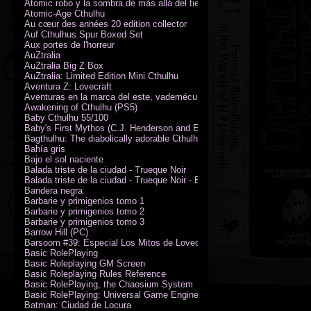
Atomic robo y la sombra de más allá del tiempo
Atomic-Age Cthulhu
Au cœur des années 20 edition collector
Auf Cthulhus Spur Boxed Set
Aux portes de l'horreur
AuZtralia
AuZtralia Big Z Box
AuZtralia: Limited Edition Mini Cthulhu
Aventura Z: Lovecraft
Aventuras en la marca del este, vademécum de campaña
Awakening of Cthulhu (PS5)
Baby Cthulhu 55/100
Baby's First Mythos (C.J. Henderson and Erica Henderson)
Bagthulhu: The diabolically adorable Cthulhu plushie dicebag
Bahía gris
Bajo el sol naciente
Balada triste de la ciudad - Trueque Noir
Balada triste de la ciudad - Trueque Noir - Edición de coleccionista
Bandera negra
Barbarie y primigenios tomo 1
Barbarie y primigenios tomo 2
Barbarie y primigenios tomo 3
Barrow Hill (PC)
Barsoom #39: Especial Los Mitos de Lovecraft
Basic RolePlaying
Basic Roleplaying GM Screen
Basic Roleplaying Rules Reference
Basic RolePlaying, the Chaosium System
Basic RolePlaying: Universal Game Engine (PDF)
Batman: Ciudad de Locura