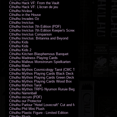
Cthulhu Hack VF: From the Vault
Cthulhu Hack VF: L'écran de jeu
Cthulhu hívása
Cthulhu in the House
Cthulhu Invades Oz
Cthulhu Invictus
Cthulhu Invictus 7th Edition (PDF)
Cthulhu Invictus 7th Edition Keeper's Screen
Cthulhu Invictus Companion
Cthulhu Invictus: Britannia and Beyond
Cthulhu Kids
Cthulhu Kids
Cthulhu Kids 2
Cthulhu Kitchen Blasphemous Banquet
Cthulhu Madness Playing Cards
Cthulhu Malleus Monstrorum Spielkarten
Cthulhu Mash
Cthulhu Mythos Cosmicology Tarot (CMC Tarot - Old Whispers)
Cthulhu Mythos Playing Cards Black Deck
Cthulhu Mythos Playing Cards Green Deck
Cthulhu Mythos Playing Cards Wood Box
Cthulhu Mythos Tarot
Cthulhu Mythos TRPG Nyumon Ruruie Beginners
Cthulhu Narrenball
Cthulhu oscuro (PDF)
Cthulhu our Protector
Cthulhu Parlour "Hotel Lovecraft" Cut and fold Game-Cards
Cthulhu Phil Mini Plush
Cthulhu Plastic Figure - Limited Edition
Cthulhu Plush