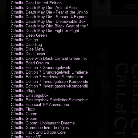
Cthulhu Dark Limited Edition
Cthulhu Death May Die - Animal Allies
Cthulhu Death May Die - Fear of the Unknown
Cthulhu Death May Die - Season 4 Expansion
Cthulhu Death May Die - Unknowable Box
Cthulhu Death May Die: Black Goat of the Woods
Cthulhu Death May Die: Fight or Flight
Cthulhu Deep Green
Cthulhu Design
Cthulhu Dice Bag
Cthulhu Dice Metal
Cthulhu Dice Tower
Cthulhu Dice with Black Die and Green Ink
Cthulhu Edad Oscura
Cthulhu Edition 7 Grundregelwerk
Cthulhu Edition 7 Grundregelwerk Limitierte Edition
Cthulhu Edition 7 Hardcover Sichtschirm
Cthulhu Edition 7 Investigatoren-Kompendium
Cthulhu Edition 7 Investigatoren-Kompendium Limitierte Edition
Cthulhu effigy
Cthulhu Einstiegsbox
Cthulhu Einstiegsbox Spielleiter-Sichtschirm
Cthulhu Especial 10º Aniversario
Cthulhu Fluxx
Cthulhu Gloom
Cthulhu Gloom
Cthulhu Gloom: Unpleasant Dreams
Cthulhu Gumshoe livre de règles
Cthulhu Hack 2nd Edition Core
Cthulhu Hack VF