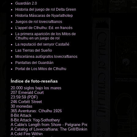
Guardián 2.0
Historia del juego de rol Delta Green
Historia Máscaras de Nyarlathotep
Juegos de rol lovecraftianos
L'appel de Cthulhu: Ed. en francés
La primera aparición de los Mitos de
Cthulhu en un juego de rol
La reputació del senyor Castañé
Las Tierras del Sueño
Miscelánea autógrafos lovecraftianos
Pantallas del Guardián
Portal de Los Mitos de Cthulhu
Índice de foto-reseñas
20.000 siglos bajo los mares
207 Emerald Court
23:59:59 (PDF)
246 Corbitt Street
30 monedas
365 Aventuras: Cthulhu 1926
8-Bit Attack
8-Bit Attack Yog-Sothothery
A Cable's Length from Shore - Pelgrane Press' FreeRPG 2018 (PDF)
A Catalog of Lovecraftiana: The Grill/Binkin Collection
A Cold Fire Within