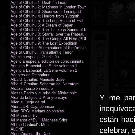
Age of Cthulhu 1: Death in Luxor
Age of Cthulhu 2: Madness in London Town
Age of Cthulhu 3: Shadows of Leningrad
Age of Cthulhu 4: Horrors from Yuggoth
Age of Cthulhu 5: The Long Reach of Evil
Age of Cthulhu 6: A Dream of Japan
Age of Cthulhu 7: The Timeless Sands of India
Age of Cthulhu 8: Starfall over the Plateau of Leng
Age of Cthulhu 8: The Gang’s All Here (PDF)
Age of Cthulhu 9: The Lost Expedition
Age of Cthulhu: Abominations of the Amazon
Age of Cthulhu: Transatlantic Terror
Agencia especial 2ª edición
Agencia especial edición de coleccionista
Agencia Especial: La Serie volumen 1
Agencia Especial: La Serie volumen 2
Agentes de Dreamland
Alba di Cthulhu: Manuale Base
Alba di Cthulhu: Schermo del Narratore
Alcázar, corazón oscuro
Alessa Parks y el robo del Miskatonic
Y me pare
Álex de la Iglesia: Arte y ensayo
Alien el juego de rol
inequívoc
Alien JDR: Caja de inicio
Alien RPG: Marines coloniales
All Manor of Evil
están hac
All Manor of Evil: Madness Stirs
All the Cardinal's Men
celebrar,
ALONE
Alone Against the Dark