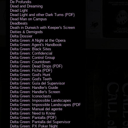
De Profundis
Dead and Dreaming
Dead Light
Dead Light and other Dark Turns (PDF)
Dead Man on Campus
Deadbeats
Death in Dunwich with Keeper's Screen
Deities & Demigods
Delta Dossier
Delta Green: A Night at the Opera
Delta Green: Agent's Handbook
Delta Green: Black Sites
Delta Green: Confidencial
Delta Green: Control Group
Delta Green: Countdown
Delta Green: Dead Drops (PDF)
Delta Green: Ficha (PDF)
Delta Green: God's Hunt
Delta Green: God's Teeth
Delta Green: Guía del Supervisor
Delta Green: Handler's Guide
Delta Green: Handler's Screen
Delta Green: Iconoclasts
Delta Green: Impossible Landscapes
Delta Green: Impossible Landscapes (PDF - Espiral)
Delta Green: Manual del agente
Delta Green: Need to Know
Delta Green: Pantalla (PDF)
Delta Green: Pantalla del Supervisor
Delta Green: PX Poker Night