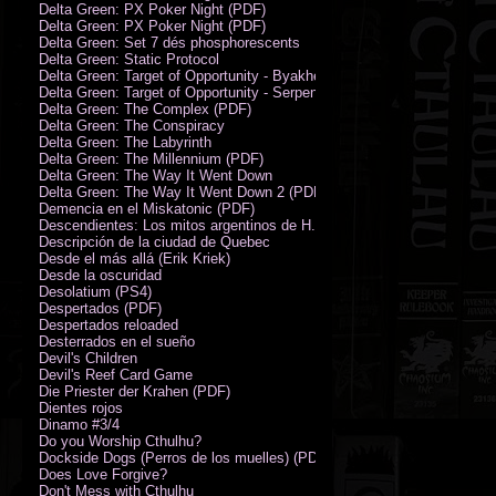
Delta Green: PX Poker Night (PDF)
Delta Green: PX Poker Night (PDF)
Delta Green: Set 7 dés phosphorescents
Delta Green: Static Protocol
Delta Green: Target of Opportunity - Byakhee
Delta Green: Target of Opportunity - Serpent Man
Delta Green: The Complex (PDF)
Delta Green: The Conspiracy
Delta Green: The Labyrinth
Delta Green: The Millennium (PDF)
Delta Green: The Way It Went Down
Delta Green: The Way It Went Down 2 (PDF)
Demencia en el Miskatonic (PDF)
Descendientes: Los mitos argentinos de H.P. Lovecraft
Descripción de la ciudad de Quebec
Desde el más allá (Erik Kriek)
Desde la oscuridad
Desolatium (PS4)
Despertados (PDF)
Despertados reloaded
Desterrados en el sueño
Devil's Children
Devil's Reef Card Game
Die Priester der Krahen (PDF)
Dientes rojos
Dinamo #3/4
Do you Worship Cthulhu?
Dockside Dogs (Perros de los muelles) (PDF)
Does Love Forgive?
Don't Mess with Cthulhu