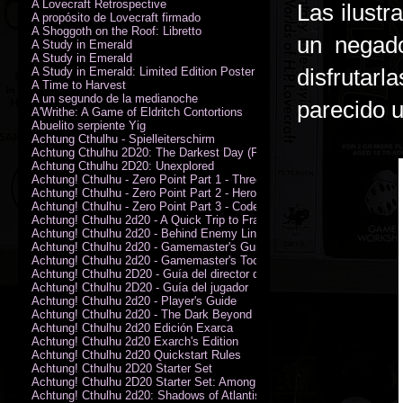
A Lovecraft Retrospective
Las ilust
A propósito de Lovecraft firmado
A Shoggoth on the Roof: Libretto
un negado
A Study in Emerald
A Study in Emerald
disfrutar
A Study in Emerald: Limited Edition Poster (Neil Gaiman)
A Time to Harvest
A un segundo de la medianoche
parecido u
A'Writhe: A Game of Eldritch Contortions
Abuelito serpiente Yig
Achtung Cthulhu - Spielleiterschirm
Achtung Cthulhu 2D20: The Darkest Day (PDF)
Achtung Cthulhu 2D20: Unexplored
Achtung! Cthulhu - Zero Point Part 1 - Three Kings
Achtung! Cthulhu - Zero Point Part 2 - Heroes of the Sea
Achtung! Cthulhu - Zero Point Part 3 - Code of Honour (PDF)
Achtung! Cthulhu 2d20 - A Quick Trip to France (PDF)
Achtung! Cthulhu 2d20 - Behind Enemy Lines
Achtung! Cthulhu 2d20 - Gamemaster's Guide
Achtung! Cthulhu 2d20 - Gamemaster's Toolkit
Achtung! Cthulhu 2D20 - Guía del director de juego
Achtung! Cthulhu 2D20 - Guía del jugador
Achtung! Cthulhu 2d20 - Player's Guide
Achtung! Cthulhu 2d20 - The Dark Beyond
Achtung! Cthulhu 2d20 Edición Exarca
Achtung! Cthulhu 2d20 Exarch's Edition
Achtung! Cthulhu 2d20 Quickstart Rules
Achtung! Cthulhu 2D20 Starter Set
Achtung! Cthulhu 2D20 Starter Set: Among the Wolves (PDF)
Achtung! Cthulhu 2d20: Shadows of Atlantis