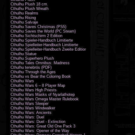
Cthulhu Plush 18 cm.
Cthulhu Plush Wreath
Cthulhu Realms
Cthulhu Rising
Cthulhu Salvaje
Cthulhu Saves Christmas (PS5)
Cthulhu Saves the World (PC Steam)
Cthulhu Sichtschirm 2 Edition
Cthulhu Spieler-Handbuch Limitierte
Cthulhu Spielleiter-Handbuch Limitierte
Cthulhu Spielleiter-Handbuch Zweite Edition
Cthulhu Statue
Cthulhu Superhero Plush
Cthulhu Tales Omnibus: Madness
Cthulhu tenebrós (PDF)
Cthulhu Through the Ages
Cthulhu vs Bear the Coloring Book
Cthulhu Wars
Cthulhu Wars 6 – 8 Player Map
Cthulhu Wars High Priests
Cthulhu Wars Masks of Nyarlathotep
Cthulhu Wars Omega Master Rulebook
Cthulhu Wars Sleeper
Cthulhu Wars Windwalker
Cthulhu Wars: Ancients
Cthulhu Wars: Duel
Cthulhu Wars: Duel - Extinction
Cthulhu Wars: Great Old One Pack 3
Cthulhu Wars: Opener of the Way