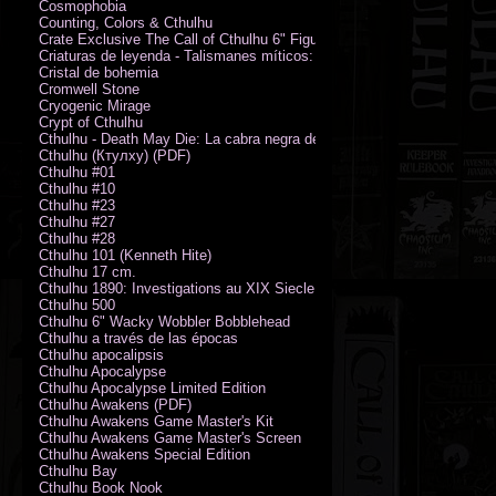
Cosmophobia
Counting, Colors & Cthulhu
Crate Exclusive The Call of Cthulhu 6" Figure von Austin James
Criaturas de leyenda - Talismanes míticos: Símbolo arcano
Cristal de bohemia
Cromwell Stone
Cryogenic Mirage
Crypt of Cthulhu
Cthulhu - Death May Die: La cabra negra de los bosques
Cthulhu (Ктулху) (PDF)
Cthulhu #01
Cthulhu #10
Cthulhu #23
Cthulhu #27
Cthulhu #28
Cthulhu 101 (Kenneth Hite)
Cthulhu 17 cm.
Cthulhu 1890: Investigations au XIX Siecle
Cthulhu 500
Cthulhu 6" Wacky Wobbler Bobblehead
Cthulhu a través de las épocas
Cthulhu apocalipsis
Cthulhu Apocalypse
Cthulhu Apocalypse Limited Edition
Cthulhu Awakens (PDF)
Cthulhu Awakens Game Master's Kit
Cthulhu Awakens Game Master's Screen
Cthulhu Awakens Special Edition
Cthulhu Bay
Cthulhu Book Nook