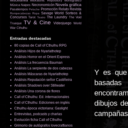
Miscelánea
Miskatonic Repository
Monográfico
Novela gráfica
Necronomicón
Música
Naipes
Promoción
Relato
Revista
Pasatiempos
Peluche
Savage World
Sorteos &
Rompecabezas
Ropa
Concursos
The Laundry
Tarot
The Void
Teatro
TV & Cine
Videojuego
Trueque
World
War Cthulhu
Entradas destacadas
80 copias de Call of Cthulhu RPG
Análisis Hijos de Nyarlathotep
Análisis Horror en el Orient Express
Análisis La frecuencia Bauman
Análisis La serpiente de dos cabezas
Y es que 
Análisis Máscaras de Nyarlathotep
Análisis Reputación señor Castiñeira
basadas 
Análisis Shadows over Stillwater
encontram
Análisis Una corona de flores
Call of Cthulhu: Ed. internacionales
dibujos d
Call of Cthulhu: Ediciones en inglés
Cthulhu época victoriana: Gaslight
campañas 
Entrevistas, podcasts y charlas
Evolución ficha Call of Cthulhu
Grimorio de autógrafos lovecraftianos