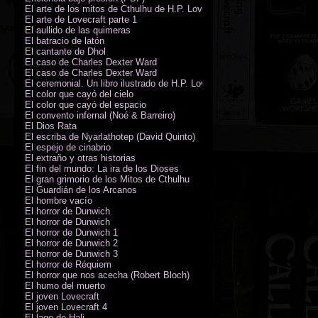
El arte de los mitos de Cthulhu de H.P. Lovecraft
El arte de Lovecraft parte 1
El aullido de las quimeras
El batracio de latón
El cantante de Dhol
El caso de Charles Dexter Ward
El caso de Charles Dexter Ward
El ceremonial. Un libro ilustrado de H.P. Lovecraft
El color que cayó del cielo
El color que cayó del espacio
El convento infernal (Noé & Barreiro)
El Dios Rata
El escriba de Nyarlathotep (David Quinto)
El espejo de cinabrio
El extraño y otras historias
El fin del mundo: La ira de los Dioses
El gran grimorio de los Mitos de Cthulhu
El Guardián de los Arcanos
El hombre vacío
El horror de Dunwich
El horror de Dunwich
El horror de Dunwich 1
El horror de Dunwich 2
El horror de Dunwich 3
El horror de Réquiem
El horror que nos acecha (Robert Bloch)
El humo del muerto
El joven Lovecraft
El joven Lovecraft 4
El lago de Hali