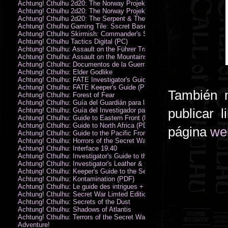
Achtung! Cthulhu 2d20: The Norway Projekt
Achtung! Cthulhu 2d20: The Norway Projekt (PDF)
Achtung! Cthulhu 2d20: The Serpent & The Sands
Achtung! Cthulhu Gaming Tile: Sscret Base & Icy Ruins
Achtung! Cthulhu Skirmish: Commander's Set
Achtung! Cthulhu Tactics Digital (PC)
Achtung! Cthulhu: Assault on the Führer Train
Achtung! Cthulhu: Assault on the Mountains of Madness
Achtung! Cthulhu: Documentos de la Guerra Secreta
Achtung! Cthulhu: Elder Godlike
Achtung! Cthulhu: FATE Investigator's Guide (PDF)
Achtung! Cthulhu: FATE Keeper's Guide (PDF)
También 
Achtung! Cthulhu: Forest of Fear
Achtung! Cthulhu: Guía del Guardián para la Guerra Secreta
publicar
Achtung! Cthulhu: Guía del Investigador para la Guerra Secreta
Achtung! Cthulhu: Guide to Eastern Front (PDF)
Achtung! Cthulhu: Guide to North Africa (PDF)
página
we
Achtung! Cthulhu: Guide to the Pacific Front
Achtung! Cthulhu: Horrors of the Secret War
Achtung! Cthulhu: Interface 19.40
Achtung! Cthulhu: Investigator's Guide to the Secret War
Achtung! Cthulhu: Investigator's Leather & Canvas Bag
Achtung! Cthulhu: Keeper's Guide to the Secret War
Achtung! Cthulhu: Kontamination (PDF)
Achtung! Cthulhu: Le guide des intrigues + ecran
Achtung! Cthulhu: Secret War Limted Edition Book
Achtung! Cthulhu: Secrets of the Dust
Achtung! Cthulhu: Shadows of Atlantis
Achtung! Cthulhu: Terrors of the Secret War
Adventure!