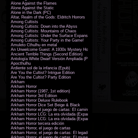
Alone Against the Flames
Alone Against the Static
Alone in the Dark (PC)
Altar, Realm of the Gods: Eldritch Horrors
Among Cultists
Among Cultists: Down into the Abyss
Among Cultists: Mountains of Chaos
Among Cultists: Under the Surface Expansion
Among Cultists: Your Party in the Game!
Amuleto Cthulhu en metal
An Unwelcome Guest: A 1930s Mystery Horror Adventure RPG
Ancient Terrible Things (Second Edition)
Antología White Dwarf Versión Ampliada (PDF)
Apocthulhu
Ardiente sol de la infancia (Epub)
Are You the Cultist? Intrigue Edition
Are You the Cultist? Party Edition
Arkham
Arkham Horror
Arkham Horror (1987, 1st edition)
Arkham Horror 3rd Edition
Arkham Horror Deluxe Rulebook
Arkham Horror Dice Set Beige & Black
Arkham Horror el juego de cartas: El camino a Carcosa - Exp. campañ
Arkham Horror LCG: La era olvidada (Expansión de campaña)
Arkham Horror LCG: La era olvidada (Expansión de investigadores)
Arkham Horror tercera edición
Arkham Horror, el juego de cartas
Arkham Horror, el juego de cartas: El legado de Dunwich expansión
Arkham Horror, el juego de cartas: El museo Miskatonic