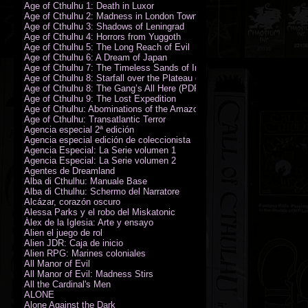
Age of Cthulhu 1: Death in Luxor
Age of Cthulhu 2: Madness in London Town
Age of Cthulhu 3: Shadows of Leningrad
Age of Cthulhu 4: Horrors from Yuggoth
Age of Cthulhu 5: The Long Reach of Evil
Age of Cthulhu 6: A Dream of Japan
Age of Cthulhu 7: The Timeless Sands of India
Age of Cthulhu 8: Starfall over the Plateau of Leng
Age of Cthulhu 8: The Gang’s All Here (PDF)
Age of Cthulhu 9: The Lost Expedition
Age of Cthulhu: Abominations of the Amazon
Age of Cthulhu: Transatlantic Terror
Agencia especial 2ª edición
Agencia especial edición de coleccionista
Agencia Especial: La Serie volumen 1
Agencia Especial: La Serie volumen 2
Agentes de Dreamland
Alba di Cthulhu: Manuale Base
Alba di Cthulhu: Schermo del Narratore
Alcázar, corazón oscuro
Alessa Parks y el robo del Miskatonic
Álex de la Iglesia: Arte y ensayo
Alien el juego de rol
Alien JDR: Caja de inicio
Alien RPG: Marines coloniales
All Manor of Evil
All Manor of Evil: Madness Stirs
All the Cardinal's Men
ALONE
Alone Against the Dark