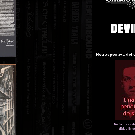
Retrospectiva del 
Berlín: La ciu
(Edge Ente