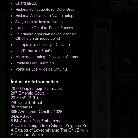
Guardián 2.0
Historia del juego de rol Delta Green
Historia Máscaras de Nyarlathotep
Juegos de rol lovecraftianos
L'appel de Cthulhu: Ed. en francés
La primera aparición de los Mitos de
Cthulhu en un juego de rol
La reputació del senyor Castañé
Las Tierras del Sueño
Miscelánea autógrafos lovecraftianos
Pantallas del Guardián
Portal de Los Mitos de Cthulhu
Índice de foto-reseñas
20.000 siglos bajo los mares
207 Emerald Court
23:59:59 (PDF)
246 Corbitt Street
30 monedas
365 Aventuras: Cthulhu 1926
8-Bit Attack
8-Bit Attack Yog-Sothothery
A Cable's Length from Shore - Pelgrane Press' FreeRPG 2018 (PDF)
A Catalog of Lovecraftiana: The Grill/Binkin Collection
A Cold Fire Within