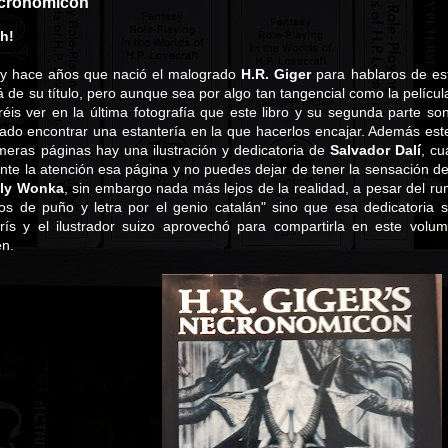
ecronomicon
sh!
y hace años que nació el malogrado
H.R. Giger
para hablaros de es
 de su título, pero aunque sea por algo tan tangencial como la pelícu
réis ver en la última fotografía que este libro y su segunda parte s
ado encontrar una estantería en la que hacerlos encajar. Además este 
rimeras páginas hay una ilustración y dedicatoria de
Salvador Dalí
, cu
te la atención esa página y no puedes dejar de tener la sensación d
lly Wonka
, sin embargo nada más lejos de la realidad, a pesar del r
os de puño y letra por el genio catalán" sino que esa dedicatoria 
ís y el ilustrador suizo aprovechó para compartirla en este volum
en.