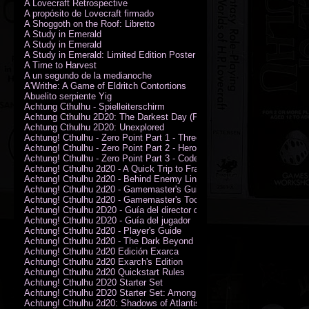
A Lovecraft Retrospective
A propósito de Lovecraft firmado
A Shoggoth on the Roof: Libretto
A Study in Emerald
A Study in Emerald
A Study in Emerald: Limited Edition Poster (Neil Gaiman)
A Time to Harvest
A un segundo de la medianoche
A'Writhe: A Game of Eldritch Contortions
Abuelito serpiente Yig
Achtung Cthulhu - Spielleiterschirm
Achtung Cthulhu 2D20: The Darkest Day (PDF)
Achtung Cthulhu 2D20: Unexplored
Achtung! Cthulhu - Zero Point Part 1 - Three Kings
Achtung! Cthulhu - Zero Point Part 2 - Heroes of the Sea
Achtung! Cthulhu - Zero Point Part 3 - Code of Honour (PDF)
Achtung! Cthulhu 2d20 - A Quick Trip to France (PDF)
Achtung! Cthulhu 2d20 - Behind Enemy Lines
Achtung! Cthulhu 2d20 - Gamemaster's Guide
Achtung! Cthulhu 2d20 - Gamemaster's Toolkit
Achtung! Cthulhu 2D20 - Guía del director de juego
Achtung! Cthulhu 2D20 - Guía del jugador
Achtung! Cthulhu 2d20 - Player's Guide
Achtung! Cthulhu 2d20 - The Dark Beyond
Achtung! Cthulhu 2d20 Edición Exarca
Achtung! Cthulhu 2d20 Exarch's Edition
Achtung! Cthulhu 2d20 Quickstart Rules
Achtung! Cthulhu 2D20 Starter Set
Achtung! Cthulhu 2D20 Starter Set: Among the Wolves (PDF)
Achtung! Cthulhu 2d20: Shadows of Atlantis