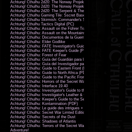
Achtung! Cthulhu 2d20: The Norway Projekt
Achtung! Cthulhu 2d20: The Norway Projekt (PDF)
Achtung! Cthulhu 2d20: The Serpent & The Sands
Achtung! Cthulhu Gaming Tile: Sscret Base & Icy Ruins
Achtung! Cthulhu Skirmish: Commander's Set
Achtung! Cthulhu Tactics Digital (PC)
Achtung! Cthulhu: Assault on the Führer Train
Achtung! Cthulhu: Assault on the Mountains of Madness
Achtung! Cthulhu: Documentos de la Guerra Secreta
Achtung! Cthulhu: Elder Godlike
Achtung! Cthulhu: FATE Investigator's Guide (PDF)
Achtung! Cthulhu: FATE Keeper's Guide (PDF)
Achtung! Cthulhu: Forest of Fear
Achtung! Cthulhu: Guía del Guardián para la Guerra Secreta
Achtung! Cthulhu: Guía del Investigador para la Guerra Secreta
Achtung! Cthulhu: Guide to Eastern Front (PDF)
Achtung! Cthulhu: Guide to North Africa (PDF)
Achtung! Cthulhu: Guide to the Pacific Front
Achtung! Cthulhu: Horrors of the Secret War
Achtung! Cthulhu: Interface 19.40
Achtung! Cthulhu: Investigator's Guide to the Secret War
Achtung! Cthulhu: Investigator's Leather & Canvas Bag
Achtung! Cthulhu: Keeper's Guide to the Secret War
Achtung! Cthulhu: Kontamination (PDF)
Achtung! Cthulhu: Le guide des intrigues + ecran
Achtung! Cthulhu: Secret War Limted Edition Book
Achtung! Cthulhu: Secrets of the Dust
Achtung! Cthulhu: Shadows of Atlantis
Achtung! Cthulhu: Terrors of the Secret War
Adventure!