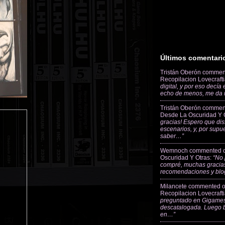
Últimos comentari
Tristán Oberón
commen
Recopilacion Lovecraft
digital, y por eso decía
echo de menos, me da
Tristán Oberón
commen
Desde La Oscuridad Y 
gracias! Espero que dis
escenarios, y, por supu
saber…”
Wemnoch
commented 
Oscuridad Y Otras
:
“No 
compré, muchas gracias
recomendaciones y blo
Milancete
commented 
Recopilacion Lovecraft
preguntado en Gigames
descatalogada. Luego 
en…”