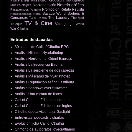
Miscelánea
Miskatonic Repository
Monográfico
Novela gráfica
Necronomicón
Música
Naipes
Promoción
Relato
Revista
Pasatiempos
Peluche
Savage World
Sorteos &
Rompecabezas
Ropa
Concursos
The Laundry
Tarot
The Void
Teatro
TV & Cine
Videojuego
Trueque
World
War Cthulhu
Entradas destacadas
80 copias de Call of Cthulhu RPG
Análisis Hijos de Nyarlathotep
Análisis Horror en el Orient Express
Análisis La frecuencia Bauman
Análisis La serpiente de dos cabezas
Análisis Máscaras de Nyarlathotep
Análisis Reputación señor Castiñeira
Análisis Shadows over Stillwater
Análisis Una corona de flores
Call of Cthulhu: Ed. internacionales
Call of Cthulhu: Ediciones en inglés
Cthulhu época victoriana: Gaslight
Entrevistas, podcasts y charlas
Evolución ficha Call of Cthulhu
Grimorio de autógrafos lovecraftianos