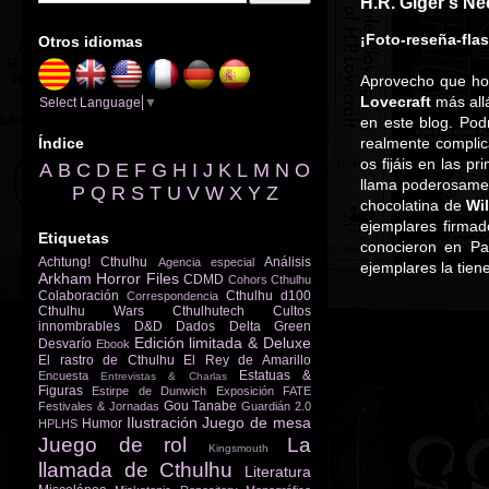
H.R. Giger's N
¡Foto-reseña-fla
Otros idiomas
Aprovecho que ho
Lovecraft
más allá
Select Language
▼
en este blog. Pod
Índice
realmente complic
os fijáis en las p
A
B
C
D
E
F
G
H
I
J
K
L
M
N
O
llama poderosamen
P
Q
R
S
T
U
V
W
X
Y
Z
chocolatina de
Wi
ejemplares firmad
Etiquetas
conocieron en Par
Achtung! Cthulhu
Análisis
Agencia especial
ejemplares la tien
Arkham Horror Files
CDMD
Cohors Cthulhu
Colaboración
Cthulhu d100
Correspondencia
Cthulhu Wars
Cthulhutech
Cultos
innombrables
D&D
Dados
Delta Green
Edición limitada & Deluxe
Desvarío
Ebook
El rastro de Cthulhu
El Rey de Amarillo
Estatuas &
Encuesta
Entrevistas & Charlas
Figuras
Estirpe de Dunwich
Exposición
FATE
Gou Tanabe
Festivales & Jornadas
Guardián 2.0
Ilustración
Juego de mesa
Humor
HPLHS
Juego de rol
La
Kingsmouth
llamada de Cthulhu
Literatura