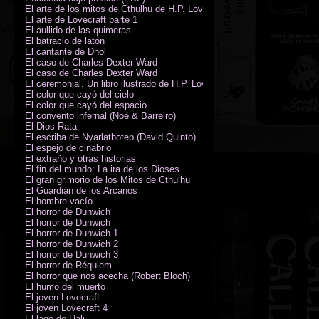
El arte de los mitos de Cthulhu de H.P. Lovecraft
El arte de Lovecraft parte 1
El aullido de las quimeras
El batracio de latón
El cantante de Dhol
El caso de Charles Dexter Ward
El caso de Charles Dexter Ward
El ceremonial. Un libro ilustrado de H.P. Lovecraft
El color que cayó del cielo
El color que cayó del espacio
El convento infernal (Noé & Barreiro)
El Dios Rata
El escriba de Nyarlathotep (David Quinto)
El espejo de cinabrio
El extraño y otras historias
El fin del mundo: La ira de los Dioses
El gran grimorio de los Mitos de Cthulhu
El Guardián de los Arcanos
El hombre vacío
El horror de Dunwich
El horror de Dunwich
El horror de Dunwich 1
El horror de Dunwich 2
El horror de Dunwich 3
El horror de Réquiem
El horror que nos acecha (Robert Bloch)
El humo del muerto
El joven Lovecraft
El joven Lovecraft 4
El lago de Hali