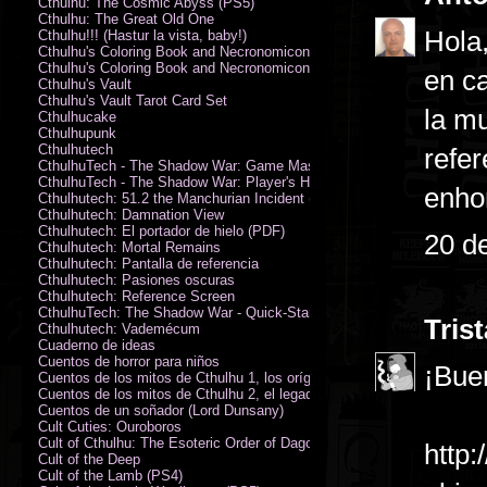
Cthulhu: The Cosmic Abyss (PS5)
Cthulhu: The Great Old One
Hola,
Cthulhu!!! (Hastur la vista, baby!)
Cthulhu's Coloring Book and Necronomicon of Sunny Day Doings
Cthulhu's Coloring Book and Necronomicon of Sunny Day Doings New 
en ca
Cthulhu's Vault
Cthulhu's Vault Tarot Card Set
la mu
Cthulhucake
Cthulhupunk
Cthulhutech
refer
CthulhuTech - The Shadow War: Game Master's Guide (PDF)
CthulhuTech - The Shadow War: Player's Handbook (PDF)
enhor
Cthulhutech: 51.2 the Manchurian Incident (PDF)
Cthulhutech: Damnation View
Cthulhutech: El portador de hielo (PDF)
20 d
Cthulhutech: Mortal Remains
Cthulhutech: Pantalla de referencia
Cthulhutech: Pasiones oscuras
Cthulhutech: Reference Screen
CthulhuTech: The Shadow War - Quick-Start Rules (PDF)
Tris
Cthulhutech: Vademécum
Cuaderno de ideas
Cuentos de horror para niños
¡Buen
Cuentos de los mitos de Cthulhu 1, los orígenes
Cuentos de los mitos de Cthulhu 2, el legado
Cuentos de un soñador (Lord Dunsany)
Cult Cuties: Ouroboros
Cult of Cthulhu: The Esoteric Order of Dagon Vol.1: Book One
http
Cult of the Deep
Cult of the Lamb (PS4)