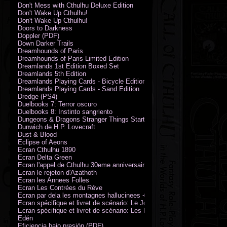
Don't Mess with Cthulhu Deluxe Edition
Don't Wake Up Cthulhu!
Don't Wake Up Cthulhu!
Doors to Darkness
Doppler (PDF)
Down Darker Trails
Dreamhounds of Paris
Dreamhounds of Paris Limited Edition
Dreamlands 1st Edition Boxed Set
Dreamlands 5th Edition
Dreamlands Playing Cards - Bicycle Edition
Dreamlands Playing Cards - Sand Edition
Dredge (PS4)
Duelbooks 7: Terror oscuro
Duelbooks 8: Instinto sangriento
Dungeons & Dragons Stranger Things Starter Set
Dunwich de H.P. Lovecraft
Dust & Blood
Eclipse of Aeons
Ecran Cthulhu 1890
Ecran Delta Green
Ecran l'appel de Cthulhu 30eme anniversaire
Ecran le rejeton d'Azathoth
Ecran les Annees Folles
Ecran Les Contrées du Réve
Ecran par dela les montagnes hallucinees + kit d'expedition
Ecran spécifique et livret de scénario: Le Jour de la Bête
Ecran spécifique et livret de scénario: Les Masques de Nyarlathotep
Edén
Eficiencia bajo presión (PDF)