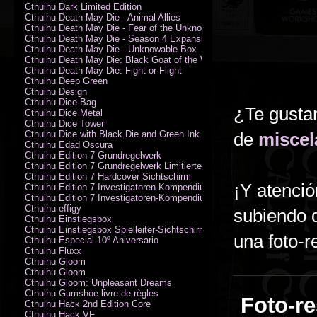
Cthulhu Dark Limited Edition
Cthulhu Death May Die - Animal Allies
Cthulhu Death May Die - Fear of the Unknown
Cthulhu Death May Die - Season 4 Expansion
Cthulhu Death May Die - Unknowable Box
Cthulhu Death May Die: Black Goat of the Woods
Cthulhu Death May Die: Fight or Flight
Cthulhu Deep Green
Cthulhu Design
Cthulhu Dice Bag
¿Te gustan
Cthulhu Dice Metal
Cthulhu Dice Tower
Cthulhu Dice with Black Die and Green Ink
de
miscel
Cthulhu Edad Oscura
Cthulhu Edition 7 Grundregelwerk
Cthulhu Edition 7 Grundregelwerk Limitierte Edition
Cthulhu Edition 7 Hardcover Sichtschirm
¡Y atenció
Cthulhu Edition 7 Investigatoren-Kompendium
Cthulhu Edition 7 Investigatoren-Kompendium Limitierte Edition
Cthulhu effigy
subiendo d
Cthulhu Einstiegsbox
Cthulhu Einstiegsbox Spielleiter-Sichtschirm
una foto-r
Cthulhu Especial 10º Aniversario
Cthulhu Fluxx
Cthulhu Gloom
Cthulhu Gloom
Cthulhu Gloom: Unpleasant Dreams
Cthulhu Gumshoe livre de règles
Foto-re
Cthulhu Hack 2nd Edition Core
Cthulhu Hack VF