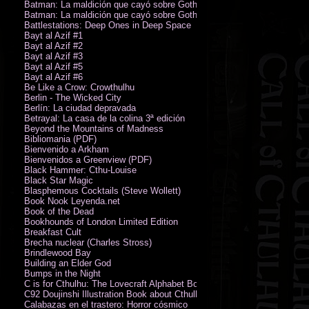
Batman: La maldición que cayó sobre Gotham
Batman: La maldición que cayó sobre Gotham
Battlestations: Deep Ones in Deep Space
Bayt al Azif #1
Bayt al Azif #2
Bayt al Azif #3
Bayt al Azif #5
Bayt al Azif #6
Be Like a Crow: Crowthulhu
Berlin - The Wicked City
Berlín: La ciudad depravada
Betrayal: La casa de la colina 3ª edición
Beyond the Mountains of Madness
Bibliomania (PDF)
Bienvenido a Arkham
Bienvenidos a Greenview (PDF)
Black Hammer: Cthu-Louise
Black Star Magic
Blasphemous Cocktails (Steve Wollett)
Book Nook Leyenda.net
Book of the Dead
Bookhounds of London Limited Edition
Breakfast Cult
Brecha nuclear (Charles Stross)
Brindlewood Bay
Building an Elder God
Bumps in the Night
C is for Cthulhu: The Lovecraft Alphabet Board Book
C92 Doujinshi Illustration Book about Cthulhu Mythos
Calabazas en el trastero: Horror cósmico