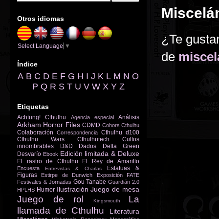
Miscelán
Otros idiomas
¿Te gustan
Select Language
▼
de
miscel
Índice
A
B
C
D
E
F
G
H
I
J
K
L
M
N
O
P
Q
R
S
T
U
V
W
X
Y
Z
Etiquetas
Achtung! Cthulhu
Análisis
Agencia especial
Arkham Horror Files
CDMD
Cohors Cthulhu
Colaboración
Cthulhu d100
Correspondencia
Cthulhu Wars
Cthulhutech
Cultos
innombrables
D&D
Dados
Delta Green
Edición limitada & Deluxe
Desvarío
Ebook
El rastro de Cthulhu
El Rey de Amarillo
Estatuas &
Encuesta
Entrevistas & Charlas
Figuras
Estirpe de Dunwich
Exposición
FATE
Gou Tanabe
Festivales & Jornadas
Guardián 2.0
Ilustración
Juego de mesa
Humor
HPLHS
Juego de rol
La
Kingsmouth
llamada de Cthulhu
Literatura