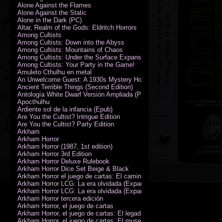
Alone Against the Flames
Alone Against the Static
Alone in the Dark (PC)
Altar, Realm of the Gods: Eldritch Horrors
Among Cultists
Among Cultists: Down into the Abyss
Among Cultists: Mountains of Chaos
Among Cultists: Under the Surface Expansion
Among Cultists: Your Party in the Game!
Amuleto Cthulhu en metal
An Unwelcome Guest: A 1930s Mystery Horror Adventure RPG
Ancient Terrible Things (Second Edition)
Antología White Dwarf Versión Ampliada (PDF)
Apocthulhu
Ardiente sol de la infancia (Epub)
Are You the Cultist? Intrigue Edition
Are You the Cultist? Party Edition
Arkham
Arkham Horror
Arkham Horror (1987, 1st edition)
Arkham Horror 3rd Edition
Arkham Horror Deluxe Rulebook
Arkham Horror Dice Set Beige & Black
Arkham Horror el juego de cartas: El camino a Carcosa - Exp. campañ
Arkham Horror LCG: La era olvidada (Expansión de campaña)
Arkham Horror LCG: La era olvidada (Expansión de investigadores)
Arkham Horror tercera edición
Arkham Horror, el juego de cartas
Arkham Horror, el juego de cartas: El legado de Dunwich expansión
Arkham Horror, el juego de cartas: El museo Miskatonic