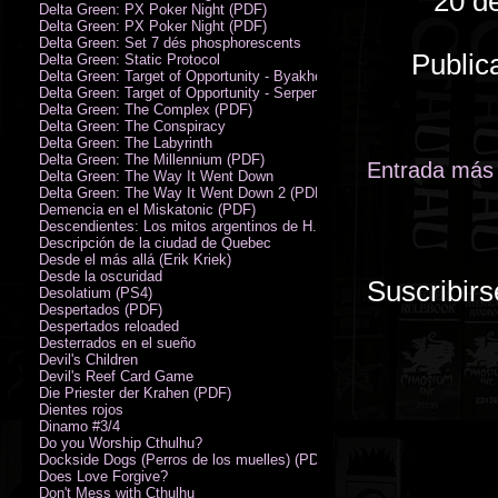
20 d
Delta Green: PX Poker Night (PDF)
Delta Green: PX Poker Night (PDF)
Delta Green: Set 7 dés phosphorescents
Public
Delta Green: Static Protocol
Delta Green: Target of Opportunity - Byakhee
Delta Green: Target of Opportunity - Serpent Man
Delta Green: The Complex (PDF)
Delta Green: The Conspiracy
Delta Green: The Labyrinth
Delta Green: The Millennium (PDF)
Entrada más 
Delta Green: The Way It Went Down
Delta Green: The Way It Went Down 2 (PDF)
Demencia en el Miskatonic (PDF)
Descendientes: Los mitos argentinos de H.P. Lovecraft
Descripción de la ciudad de Quebec
Desde el más allá (Erik Kriek)
Desde la oscuridad
Suscribirs
Desolatium (PS4)
Despertados (PDF)
Despertados reloaded
Desterrados en el sueño
Devil's Children
Devil's Reef Card Game
Die Priester der Krahen (PDF)
Dientes rojos
Dinamo #3/4
Do you Worship Cthulhu?
Dockside Dogs (Perros de los muelles) (PDF)
Does Love Forgive?
Don't Mess with Cthulhu