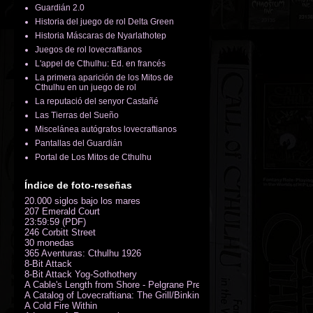
Guardián 2.0
Historia del juego de rol Delta Green
Historia Máscaras de Nyarlathotep
Juegos de rol lovecraftianos
L'appel de Cthulhu: Ed. en francés
La primera aparición de los Mitos de
Cthulhu en un juego de rol
La reputació del senyor Castañé
Las Tierras del Sueño
Miscelánea autógrafos lovecraftianos
Pantallas del Guardián
Portal de Los Mitos de Cthulhu
Índice de foto-reseñas
20.000 siglos bajo los mares
207 Emerald Court
23:59:59 (PDF)
246 Corbitt Street
30 monedas
365 Aventuras: Cthulhu 1926
8-Bit Attack
8-Bit Attack Yog-Sothothery
A Cable's Length from Shore - Pelgrane Press' FreeRPG 2018 (PDF)
A Catalog of Lovecraftiana: The Grill/Binkin Collection
A Cold Fire Within