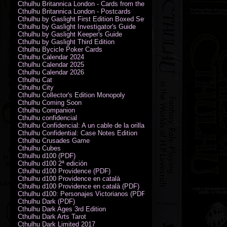
Cthulhu Britannica London - Cards from the Smoke
Cthulhu Britannica London - Postcards
Cthulhu by Gaslight First Edition Boxed Set
Cthulhu by Gaslight Investigator's Guide
Cthulhu by Gaslight Keeper's Guide
Cthulhu by Gaslight Third Edition
Cthulhu Bycicle Poker Cards
Cthulhu Calendar 2024
Cthulhu Calendar 2025
Cthulhu Calendar 2026
Cthulhu Cat
Cthulhu City
Cthulhu Collector's Edition Monopoly
Cthulhu Coming Soon
Cthulhu Companion
Cthulhu confidencial
Cthulhu Confidencial: A un cable de la orilla (PDF)
Cthulhu Confidential: Case Notes Edition
Cthulhu Crusades Game
Cthulhu Cubes
Cthulhu d100 (PDF)
Cthulhu d100 2ª edición
Cthulhu d100 Providence (PDF)
Cthulhu d100 Providence en català
Cthulhu d100 Providence en català (PDF)
Cthulhu d100: Personajes Victorianos (PDF)
Cthulhu Dark (PDF)
Cthulhu Dark Ages 3rd Edition
Cthulhu Dark Arts Tarot
Cthulhu Dark Limited 2017