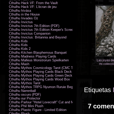
Cthulhu Hack VF: From the Vault
Cthulhu Hack VF: L'écran de jeu
Cthulhu hívása
Cthulhu in the House
Cthulhu Invades Oz
Cthulhu Invictus
Cthulhu Invictus 7th Edition (PDF)
Cthulhu Invictus 7th Edition Keeper's Screen
Cthulhu Invictus Companion
Cthulhu Invictus: Britannia and Beyond
Cthulhu Kids
Cthulhu Kids
Cthulhu Kids 2
Cthulhu Kitchen Blasphemous Banquet
Cthulhu Madness Playing Cards
Cthulhu Malleus Monstrorum Spielkarten
Las joyas de
Cthulhu Mash
mi colecció
Cthulhu Mythos Cosmicology Tarot (CMC Tarot - Old Whispers)
Cthulhu Mythos Playing Cards Black Deck
Cthulhu Mythos Playing Cards Green Deck
Cthulhu Mythos Playing Cards Wood Box
Cthulhu Mythos Tarot
Cthulhu Mythos TRPG Nyumon Ruruie Beginners
Etiquetas
Cthulhu Narrenball
Cthulhu oscuro (PDF)
Cthulhu our Protector
Cthulhu Parlour "Hotel Lovecraft" Cut and fold Game-Cards
7 comen
Cthulhu Phil Mini Plush
Cthulhu Plastic Figure - Limited Edition
Cthulhu Plush