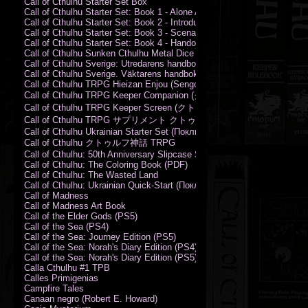
Call of Cthulhu Starter Set Box
Call of Cthulhu Starter Set: Book 1 - Alone Against the Flames
Call of Cthulhu Starter Set: Book 2 - Introductory Rules
Call of Cthulhu Starter Set: Book 3 - Scenarios
Call of Cthulhu Starter Set: Book 4 - Handouts
Call of Cthulhu Sunken Cthulhu Metal Dice Set
Call of Cthulhu Sverige: Utredarens handbok (PDF)
Call of Cthulhu Sverige. Väktarens handbok
Call of Cthulhu TRPG Hieizan Enjou (Sengoku Period)
Call of Cthulhu TRPG Keeper Companion (クトゥルフ神話TRPG
Call of Cthulhu TRPG Keeper Screen (クトゥルフ神話TRPG キ
Call of Cthulhu TRPG サプリメント クトゥルフ2015
Call of Cthulhu Ukrainian Starter Set (Поклик Ктулху. Базовий набір)
Call of Cthulhu クトゥルフ神話 TRPG
Call of Cthulhu: 50th Anniversary Slipcase Set
Call of Cthulhu: The Coloring Book (PDF)
Call of Cthulhu: The Wasted Land
Call of Cthulhu: Ukrainian Quick-Start (Поклик Ктулху. Швидкий старт
Call of Madness
Call of Madness Art Book
Call of the Elder Gods (PS5)
Call of the Sea (PS4)
Call of the Sea: Journey Edition (PS5)
Call of the Sea: Norah's Diary Edition (PS4)
Call of the Sea: Norah's Diary Edition (PS5)
Calla Cthulhu #1 TPB
Calles Primigenias
Campfire Tales
Canaan negro (Robert E. Howard)