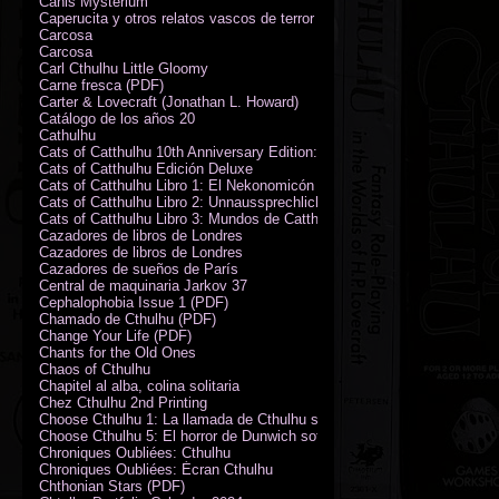
Canis Mysterium
Caperucita y otros relatos vascos de terror (M. Rodríguez)
Carcosa
Carcosa
Carl Cthulhu Little Gloomy
Carne fresca (PDF)
Carter & Lovecraft (Jonathan L. Howard)
Catálogo de los años 20
Cathulhu
Cats of Catthulhu 10th Anniversary Edition: Quick Start Rules
Cats of Catthulhu Edición Deluxe
Cats of Catthulhu Libro 1: El Nekonomicón
Cats of Catthulhu Libro 2: Unnaussprechlichen Katzen
Cats of Catthulhu Libro 3: Mundos de Catthulhu
Cazadores de libros de Londres
Cazadores de libros de Londres
Cazadores de sueños de París
Central de maquinaria Jarkov 37
Cephalophobia Issue 1 (PDF)
Chamado de Cthulhu (PDF)
Change Your Life (PDF)
Chants for the Old Ones
Chaos of Cthulhu
Chapitel al alba, colina solitaria
Chez Cthulhu 2nd Printing
Choose Cthulhu 1: La llamada de Cthulhu softcover
Choose Cthulhu 5: El horror de Dunwich softcover
Chroniques Oubliées: Cthulhu
Chroniques Oubliées: Écran Cthulhu
Chthonian Stars (PDF)