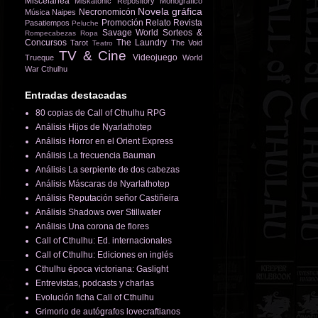
Miscelánea
Miskatonic Repository
Monográfico
Novela gráfica
Necronomicón
Música
Naipes
Promoción
Relato
Revista
Pasatiempos
Peluche
Savage World
Sorteos &
Rompecabezas
Ropa
Concursos
The Laundry
Tarot
The Void
Teatro
TV & Cine
Videojuego
Trueque
World
War Cthulhu
Entradas destacadas
80 copias de Call of Cthulhu RPG
Análisis Hijos de Nyarlathotep
Análisis Horror en el Orient Express
Análisis La frecuencia Bauman
Análisis La serpiente de dos cabezas
Análisis Máscaras de Nyarlathotep
Análisis Reputación señor Castiñeira
Análisis Shadows over Stillwater
Análisis Una corona de flores
Call of Cthulhu: Ed. internacionales
Call of Cthulhu: Ediciones en inglés
Cthulhu época victoriana: Gaslight
Entrevistas, podcasts y charlas
Evolución ficha Call of Cthulhu
Grimorio de autógrafos lovecraftianos