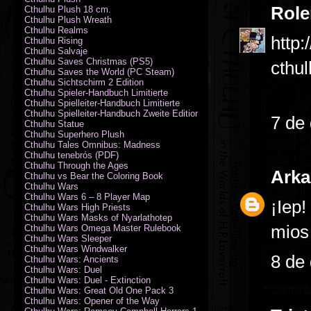
Role
Cthulhu Plush 18 cm.
Cthulhu Plush Wreath
Cthulhu Realms
http:
Cthulhu Rising
Cthulhu Salvaje
Cthulhu Saves Christmas (PS5)
cthul
Cthulhu Saves the World (PC Steam)
Cthulhu Sichtschirm 2 Edition
Cthulhu Spieler-Handbuch Limitierte
Cthulhu Spielleiter-Handbuch Limitierte
Cthulhu Spielleiter-Handbuch Zweite Edition
7 de
Cthulhu Statue
Cthulhu Superhero Plush
Cthulhu Tales Omnibus: Madness
Cthulhu tenebrós (PDF)
Cthulhu Through the Ages
Ark
Cthulhu vs Bear the Coloring Book
Cthulhu Wars
Cthulhu Wars 6 – 8 Player Map
¡Iep!
Cthulhu Wars High Priests
Cthulhu Wars Masks of Nyarlathotep
mios 
Cthulhu Wars Omega Master Rulebook
Cthulhu Wars Sleeper
Cthulhu Wars Windwalker
8 de
Cthulhu Wars: Ancients
Cthulhu Wars: Duel
Cthulhu Wars: Duel - Extinction
Cthulhu Wars: Great Old One Pack 3
Cthulhu Wars: Opener of the Way