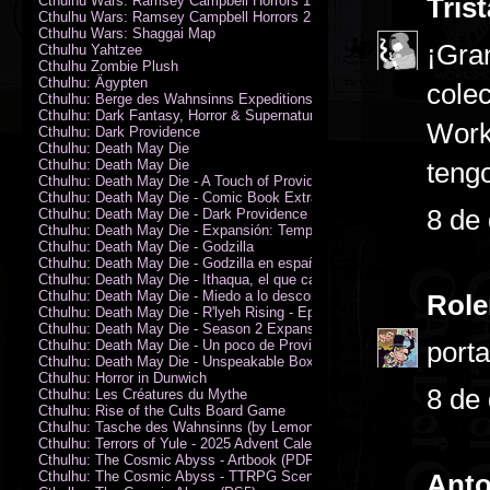
Tris
Cthulhu Wars: Ramsey Campbell Horrors 1
Cthulhu Wars: Ramsey Campbell Horrors 2
Cthulhu Wars: Shaggai Map
¡Gra
Cthulhu Yahtzee
Cthulhu Zombie Plush
Cthulhu: Ägypten
cole
Cthulhu: Berge des Wahnsinns Expeditionspack
Cthulhu: Dark Fantasy, Horror & Supernatural Movies
Work
Cthulhu: Dark Providence
Cthulhu: Death May Die
Cthulhu: Death May Die
tengo
Cthulhu: Death May Die - A Touch of Providence
Cthulhu: Death May Die - Comic Book Extras vol. 2
8 de
Cthulhu: Death May Die - Dark Providence Investigators
Cthulhu: Death May Die - Expansión: Temporada 2
Cthulhu: Death May Die - Godzilla
Cthulhu: Death May Die - Godzilla en español
Cthulhu: Death May Die - Ithaqua, el que camina en el viento
Cthulhu: Death May Die - Miedo a lo desconocido
Role
Cthulhu: Death May Die - R'lyeh Rising - Epic Episode
Cthulhu: Death May Die - Season 2 Expansion
port
Cthulhu: Death May Die - Un poco de Providence
Cthulhu: Death May Die - Unspeakable Box
Cthulhu: Horror in Dunwich
8 de
Cthulhu: Les Créatures du Mythe
Cthulhu: Rise of the Cults Board Game
Cthulhu: Tasche des Wahnsinns (by Lemonfish)
Cthulhu: Terrors of Yule - 2025 Advent Calendar
Cthulhu: The Cosmic Abyss - Artbook (PDF)
Cthulhu: The Cosmic Abyss - TTRPG Scenario - Arkham Horror (PDF)
Anto