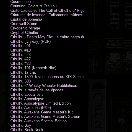
Cosmophobia
Counting, Colors & Cthulhu
Crate Exclusive The Call of Cthulhu 6" Figure von Austin James
Criaturas de leyenda - Talismanes míticos: Símbolo arcano
Cristal de bohemia
Cromwell Stone
Cryogenic Mirage
Crypt of Cthulhu
Cthulhu - Death May Die: La cabra negra de los bosques
Cthulhu (Ктулху) (PDF)
Cthulhu #01
Cthulhu #10
Cthulhu #23
Cthulhu #27
Cthulhu #28
Cthulhu 101 (Kenneth Hite)
Cthulhu 17 cm.
Cthulhu 1890: Investigations au XIX Siecle
Cthulhu 500
Cthulhu 6" Wacky Wobbler Bobblehead
Cthulhu a través de las épocas
Cthulhu apocalipsis
Cthulhu Apocalypse
Cthulhu Apocalypse Limited Edition
Cthulhu Awakens (PDF)
Cthulhu Awakens Game Master's Kit
Cthulhu Awakens Game Master's Screen
Cthulhu Awakens Special Edition
Cthulhu Bay
Cthulhu Book Nook