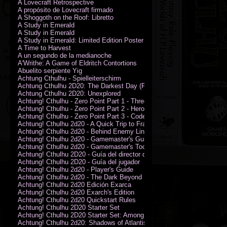
A Lovecraft Retrospective
A propósito de Lovecraft firmado
A Shoggoth on the Roof: Libretto
A Study in Emerald
A Study in Emerald
A Study in Emerald: Limited Edition Poster (Neil Gaiman)
A Time to Harvest
A un segundo de la medianoche
A'Writhe: A Game of Eldritch Contortions
Abuelito serpiente Yig
Achtung Cthulhu - Spielleiterschirm
Achtung Cthulhu 2D20: The Darkest Day (PDF)
Achtung Cthulhu 2D20: Unexplored
Achtung! Cthulhu - Zero Point Part 1 - Three Kings
Achtung! Cthulhu - Zero Point Part 2 - Heroes of the Sea
Achtung! Cthulhu - Zero Point Part 3 - Code of Honour (PDF)
Achtung! Cthulhu 2d20 - A Quick Trip to France (PDF)
Achtung! Cthulhu 2d20 - Behind Enemy Lines
Achtung! Cthulhu 2d20 - Gamemaster's Guide
Achtung! Cthulhu 2d20 - Gamemaster's Toolkit
Achtung! Cthulhu 2D20 - Guía del director de juego
Achtung! Cthulhu 2D20 - Guía del jugador
Achtung! Cthulhu 2d20 - Player's Guide
Achtung! Cthulhu 2d20 - The Dark Beyond
Achtung! Cthulhu 2d20 Edición Exarca
Achtung! Cthulhu 2d20 Exarch's Edition
Achtung! Cthulhu 2d20 Quickstart Rules
Achtung! Cthulhu 2D20 Starter Set
Achtung! Cthulhu 2D20 Starter Set: Among the Wolves (PDF)
Achtung! Cthulhu 2d20: Shadows of Atlantis