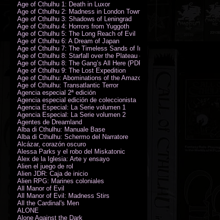
Age of Cthulhu 1: Death in Luxor
Age of Cthulhu 2: Madness in London Town
Age of Cthulhu 3: Shadows of Leningrad
Age of Cthulhu 4: Horrors from Yuggoth
Age of Cthulhu 5: The Long Reach of Evil
Age of Cthulhu 6: A Dream of Japan
Age of Cthulhu 7: The Timeless Sands of India
Age of Cthulhu 8: Starfall over the Plateau of Leng
Age of Cthulhu 8: The Gang’s All Here (PDF)
Age of Cthulhu 9: The Lost Expedition
Age of Cthulhu: Abominations of the Amazon
Age of Cthulhu: Transatlantic Terror
Agencia especial 2ª edición
Agencia especial edición de coleccionista
Agencia Especial: La Serie volumen 1
Agencia Especial: La Serie volumen 2
Agentes de Dreamland
Alba di Cthulhu: Manuale Base
Alba di Cthulhu: Schermo del Narratore
Alcázar, corazón oscuro
Alessa Parks y el robo del Miskatonic
Álex de la Iglesia: Arte y ensayo
Alien el juego de rol
Alien JDR: Caja de inicio
Alien RPG: Marines coloniales
All Manor of Evil
All Manor of Evil: Madness Stirs
All the Cardinal's Men
ALONE
Alone Against the Dark