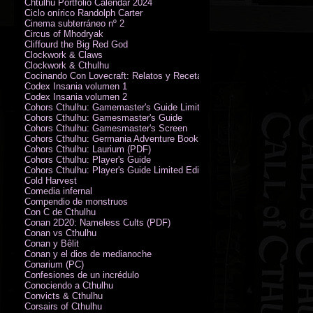
Chtulhu Portfolio Calendar 2024
Ciclo onírico Randolph Carter
Cinema subterráneo nº 2
Circus of Mhodryak
Cliffourd the Big Red God
Clockwork & Claws
Clockwork & Cthulhu
Cocinando Con Lovecraft: Relatos y Recetas de Humor Sobrenatural
Codex Insania volumen 1
Codex Insania volumen 2
Cohors Cthulhu: Gamemaster's Guide Limited Edition
Cohors Cthulhu: Gamesmaster's Guide
Cohors Cthulhu: Gamesmaster's Screen
Cohors Cthulhu: Germania Adventure Book
Cohors Cthulhu: Laurium (PDF)
Cohors Cthulhu: Player's Guide
Cohors Cthulhu: Player's Guide Limited Edition
Cold Harvest
Comedia infernal
Compendio de monstruos
Con C de Cthulhu
Conan 2D20: Nameless Cults (PDF)
Conan vs Cthulhu
Conan y Bêlit
Conan y el dios de medianoche
Conarium (PC)
Confesiones de un incrédulo
Conociendo a Cthulhu
Convicts & Cthulhu
Corsairs of Cthulhu