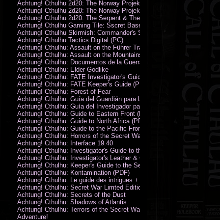
Achtung! Cthulhu 2d20: The Norway Projekt
Achtung! Cthulhu 2d20: The Norway Projekt (PDF)
Achtung! Cthulhu 2d20: The Serpent & The Sands
Achtung! Cthulhu Gaming Tile: Sscret Base & Icy Ruins
Achtung! Cthulhu Skirmish: Commander's Set
Achtung! Cthulhu Tactics Digital (PC)
Achtung! Cthulhu: Assault on the Führer Train
Achtung! Cthulhu: Assault on the Mountains of Madness
Achtung! Cthulhu: Documentos de la Guerra Secreta
Achtung! Cthulhu: Elder Godlike
Achtung! Cthulhu: FATE Investigator's Guide (PDF)
Achtung! Cthulhu: FATE Keeper's Guide (PDF)
Achtung! Cthulhu: Forest of Fear
Achtung! Cthulhu: Guía del Guardián para la Guerra Secreta
Achtung! Cthulhu: Guía del Investigador para la Guerra Secreta
Achtung! Cthulhu: Guide to Eastern Front (PDF)
Achtung! Cthulhu: Guide to North Africa (PDF)
Achtung! Cthulhu: Guide to the Pacific Front
Achtung! Cthulhu: Horrors of the Secret War
Achtung! Cthulhu: Interface 19.40
Achtung! Cthulhu: Investigator's Guide to the Secret War
Achtung! Cthulhu: Investigator's Leather & Canvas Bag
Achtung! Cthulhu: Keeper's Guide to the Secret War
Achtung! Cthulhu: Kontamination (PDF)
Achtung! Cthulhu: Le guide des intrigues + ecran
Achtung! Cthulhu: Secret War Limted Edition Book
Achtung! Cthulhu: Secrets of the Dust
Achtung! Cthulhu: Shadows of Atlantis
Achtung! Cthulhu: Terrors of the Secret War
Adventure!