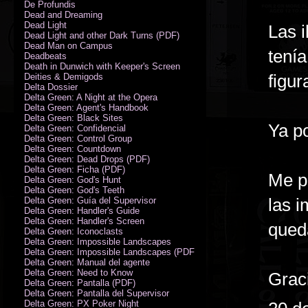
De Profundis
Dead and Dreaming
Dead Light
Las i
Dead Light and other Dark Turns (PDF)
Dead Man on Campus
tenía
Deadbeats
Death in Dunwich with Keeper's Screen
figur
Deities & Demigods
Delta Dossier
Delta Green: A Night at the Opera
Delta Green: Agent's Handbook
Delta Green: Black Sites
Ya po
Delta Green: Confidencial
Delta Green: Control Group
Delta Green: Countdown
Delta Green: Dead Drops (PDF)
Delta Green: Ficha (PDF)
Me p
Delta Green: God's Hunt
Delta Green: God's Teeth
las 
Delta Green: Guía del Supervisor
Delta Green: Handler's Guide
Delta Green: Handler's Screen
qued
Delta Green: Iconoclasts
Delta Green: Impossible Landscapes
Delta Green: Impossible Landscapes (PDF - Espiral)
Delta Green: Manual del agente
Delta Green: Need to Know
Grac
Delta Green: Pantalla (PDF)
Delta Green: Pantalla del Supervisor
Delta Green: PX Poker Night