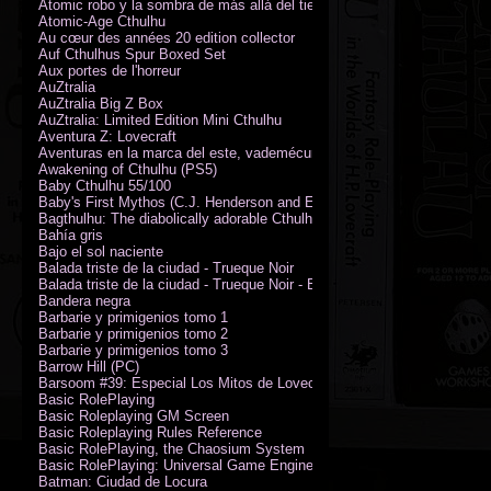
Atomic robo y la sombra de más allá del tiempo
Atomic-Age Cthulhu
Au cœur des années 20 edition collector
Auf Cthulhus Spur Boxed Set
Aux portes de l'horreur
AuZtralia
AuZtralia Big Z Box
AuZtralia: Limited Edition Mini Cthulhu
Aventura Z: Lovecraft
Aventuras en la marca del este, vademécum de campaña
Awakening of Cthulhu (PS5)
Baby Cthulhu 55/100
Baby's First Mythos (C.J. Henderson and Erica Henderson)
Bagthulhu: The diabolically adorable Cthulhu plushie dicebag
Bahía gris
Bajo el sol naciente
Balada triste de la ciudad - Trueque Noir
Balada triste de la ciudad - Trueque Noir - Edición de coleccionista
Bandera negra
Barbarie y primigenios tomo 1
Barbarie y primigenios tomo 2
Barbarie y primigenios tomo 3
Barrow Hill (PC)
Barsoom #39: Especial Los Mitos de Lovecraft
Basic RolePlaying
Basic Roleplaying GM Screen
Basic Roleplaying Rules Reference
Basic RolePlaying, the Chaosium System
Basic RolePlaying: Universal Game Engine (PDF)
Batman: Ciudad de Locura