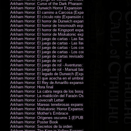
Arkham Horror: Curse of the Dark Pharaon Expansion
Arkham Horror: Dunwich Horror Expansion
Arkham Horror: El camino a Carcosa (Expansión de investigadores)
Arkham Horror: El círculo roto (Expansión de investigadores)
Arkham Horror: El horror de Dunwich expansión
Arkham Horror: El horror de Innsmouth expansión
Arkham Horror: El horror de Kingsport expansión
Arkham Horror: El horror de Miskatonic expansión
Arkham Horror: El juego de cartas - Las llaves escarlata - Campaña
Arkham Horror: El juego de cartas - Las llaves escarlata - Investigador
Arkham Horror: El juego de cartas - Los confines de la tierra - Campañ
Arkham Horror: El juego de cartas - Los confines de la tierra - Investig
Arkham Horror: El juego de cartas revisado
Arkham Horror: El juego de rol
Arkham Horror: El juego de rol - Aventuras: Misterios de Arkham
Arkham Horror: El juego de rol - Manual básico
Arkham Horror: El legado de Dunwich (Expansión de investigadores)
Arkham Horror: El que acecha en el umbral expansión
Arkham Horror: El Rey de Amarillo expansión
Arkham Horror: Hora final
Arkham Horror: La cabra negra de los bosques expansión
Arkham Horror: La maldición del Faraón Oscuro expansión (revisada)
Arkham Horror: Lovecraft Letter
Arkham Horror: Mareas tenebrosas expansión
Arkham Horror: Miskatonic Horror Expansion
Arkham Horror: Mother’s Embrace
Arkham Horror: Orígenes oscuros 1 (EPUB)
Arkham Horror: Poster Book
Arkham Horror: Secretos de la orden
Arkham Horror: The King in Yellow Expansion