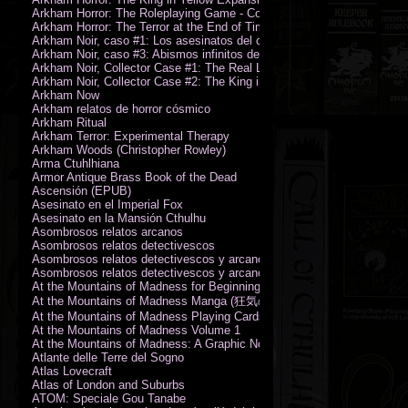
Arkham Horror: The Roleplaying Game - Core Rulebook (PDF)
Arkham Horror: The Terror at the End of Time
Arkham Noir, caso #1: Los asesinatos del culto de la bruja
Arkham Noir, caso #3: Abismos infinitos de oscuridad
Arkham Noir, Collector Case #1: The Real Leeds
Arkham Noir, Collector Case #2: The King in Yellow
Arkham Now
Arkham relatos de horror cósmico
Arkham Ritual
Arkham Terror: Experimental Therapy
Arkham Woods (Christopher Rowley)
Arma Ctuhlhiana
Armor Antique Brass Book of the Dead
Ascensión (EPUB)
Asesinato en el Imperial Fox
Asesinato en la Mansión Cthulhu
Asombrosos relatos arcanos
Asombrosos relatos detectivescos
Asombrosos relatos detectivescos y arcanos
Asombrosos relatos detectivescos y arcanos
At the Mountains of Madness for Beginning Readers
At the Mountains of Madness Manga (狂気の山脈)
At the Mountains of Madness Playing Cards
At the Mountains of Madness Volume 1
At the Mountains of Madness: A Graphic Novel
Atlante delle Terre del Sogno
Atlas Lovecraft
Atlas of London and Suburbs
ATOM: Speciale Gou Tanabe