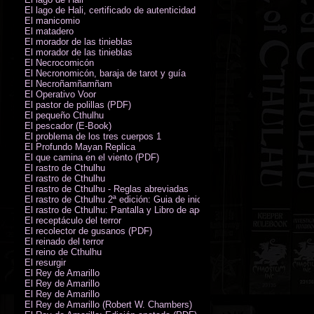
El lago de Hali, certificado de autenticidad
El manicomio
El matadero
El morador de las tinieblas
El morador de las tinieblas
El Necrocomicón
El Necronomicón, baraja de tarot y guía
El Necroñamñamñam
El Operativo Voor
El pastor de polillas (PDF)
El pequeño Cthulhu
El pescador (E-Book)
El problema de los tres cuerpos 1
El Profundo Mayan Replica
El que camina en el viento (PDF)
El rastro de Cthulhu
El rastro de Cthulhu
El rastro de Cthulhu - Reglas abreviadas
El rastro de Cthulhu 2ª edición: Guia de inicio (PDF)
El rastro de Cthulhu: Pantalla y Libro de apoyo del Guardián
El receptáculo del terror
El recolector de gusanos (PDF)
El reinado del terror
El reino de Cthulhu
El resurgir
El Rey de Amarillo
El Rey de Amarillo
El Rey de Amarillo
El Rey de Amarillo (Robert W. Chambers)