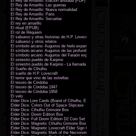
El Rey de Amarillo: Edición anotada (PDF)
El Rey de Amarillo: Las guerras
El Rey de Amarillo: Nueva normalidad
El Rey de Amarillo: Paris
El Rey de Amarillo: Secuelas
El rey en amarillo
El ritual (EPUB)
El rol de Réquiem
El sabueso y otras historias de H.P. Lovecraft
El sabueso y otros relatos
El símbolo arcano: Augurios de hielo expansión
El símbolo arcano: Augurios de las profundidades expansión
El símbolo arcano: Augurios del Faraón expansión
El siniestro pueblo de Karpino
El siniestro pueblo de Karpino - La llamada de Cthulhu
El Sueño de Cthulhu
El sueño de H.P. Lovecraft
El terror que vino de las estrellas
El tesoro de Córdoba
El tesoro de Córdoba 1947
El tesoro de Córdoba 1958
El velo
Elder Dice Lore Cards (Brand of Cthulhu, Elder Sign, Astral Elder Sign)
Elder Dice: Colors Out of Space Slipcase
Elder Dice: Cthulhu Grimoire Box
Elder Dice: Doom Edition Box
Elder Dice: Full Doom Edition D2 Coin Set
Elder Dice: Magnetic Cthulhu Grimoire Box
Elder Dice: Magnetic Lovecraft Elder Sign Grimoire Box
Elder Dice: Magnetic Mark of the Necronomicon Grimoire Box