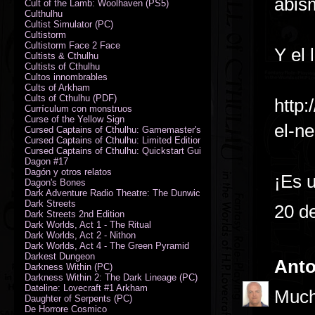
abis
Cult of the Lamb: Woolhaven (PS5)
Culthulhu
Cultist Simulator (PC)
Cultistorm
Cultistorm Face 2 Face
Y el 
Cultists & Cthulhu
Cultists of Cthulhu
Cultos innombrables
Cults of Arkham
Cults of Cthulhu (PDF)
http:
Currículum con monstruos
Curse of the Yellow Sign
el-n
Cursed Captains of Cthulhu: Gamemaster's Toolkit & Dice
Cursed Captains of Cthulhu: Limited Edition
Cursed Captains of Cthulhu: Quickstart Guide (PDF)
Dagon #17
Dagón y otros relatos
¡Es u
Dagon's Bones
Dark Adventure Radio Theatre: The Dunwich Horror - Audio CD with Pr
Dark Streets
20 d
Dark Streets 2nd Edition
Dark Worlds, Act 1 - The Ritual
Dark Worlds, Act 2 - Nithon
Dark Worlds, Act 4 - The Green Pyramid
Darkest Dungeon
Anto
Darkness Within (PC)
Darkness Within 2: The Dark Lineage (PC)
Dateline: Lovecraft #1 Arkham
Much
Daughter of Serpents (PC)
De Horrore Cosmico