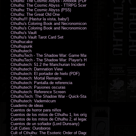
Cthulhu: The Cosmic Abyss - Artbook (PDF)
Cthulhu: The Cosmic Abyss - TTRPG Scenario - Arkham Horror (PDF)
Cthulhu: The Cosmic Abyss (PS5)
Cthulhu: The Great Old One
Cthulhu!!! (Hastur la vista, baby!)
Cthulhu's Coloring Book and Necronomicon of Sunny Day Doings
Cthulhu's Coloring Book and Necronomicon of Sunny Day Doings New 
Cthulhu's Vault
Cthulhu's Vault Tarot Card Set
Cthulhucake
Cthulhupunk
Cthulhutech
CthulhuTech - The Shadow War: Game Master's Guide (PDF)
CthulhuTech - The Shadow War: Player's Handbook (PDF)
Cthulhutech: 51.2 the Manchurian Incident (PDF)
Cthulhutech: Damnation View
Cthulhutech: El portador de hielo (PDF)
Cthulhutech: Mortal Remains
Cthulhutech: Pantalla de referencia
Cthulhutech: Pasiones oscuras
Cthulhutech: Reference Screen
CthulhuTech: The Shadow War - Quick-Start Rules (PDF)
Cthulhutech: Vademécum
Cuaderno de ideas
Cuentos de horror para niños
Cuentos de los mitos de Cthulhu 1, los orígenes
Cuentos de los mitos de Cthulhu 2, el legado
Cuentos de un soñador (Lord Dunsany)
Cult Cuties: Ouroboros
Cult of Cthulhu: The Esoteric Order of Dagon Vol.1: Book One