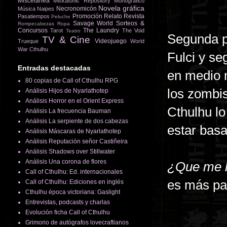
Miscelánea
Miskatonic Repository
Monográfico
Novela gráfica
Necronomicón
Música
Naipes
Promoción
Relato
Revista
Pasatiempos
Peluche
Savage World
Sorteos &
Rompecabezas
Ropa
Concursos
The Laundry
Tarot
The Void
Teatro
Segunda pa
TV & Cine
Videojuego
Trueque
World
War Cthulhu
Fulci y se
Entradas destacadas
en medio m
80 copias de Call of Cthulhu RPG
los zombis
Análisis Hijos de Nyarlathotep
Análisis Horror en el Orient Express
Cthulhu lo
Análisis La frecuencia Bauman
Análisis La serpiente de dos cabezas
estar basa
Análisis Máscaras de Nyarlathotep
Análisis Reputación señor Castiñeira
Análisis Shadows over Stillwater
Análisis Una corona de flores
¿Que me h
Call of Cthulhu: Ed. internacionales
es más pa
Call of Cthulhu: Ediciones en inglés
Cthulhu época victoriana: Gaslight
Entrevistas, podcasts y charlas
Evolución ficha Call of Cthulhu
Grimorio de autógrafos lovecraftianos