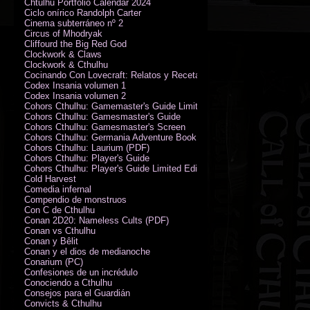
Chtulhu Portfolio Calendar 2024
Ciclo onírico Randolph Carter
Cinema subterráneo nº 2
Circus of Mhodryak
Cliffourd the Big Red God
Clockwork & Claws
Clockwork & Cthulhu
Cocinando Con Lovecraft: Relatos y Recetas de Humor Sobrenatural
Codex Insania volumen 1
Codex Insania volumen 2
Cohors Cthulhu: Gamemaster's Guide Limited Edition
Cohors Cthulhu: Gamesmaster's Guide
Cohors Cthulhu: Gamesmaster's Screen
Cohors Cthulhu: Germania Adventure Book
Cohors Cthulhu: Laurium (PDF)
Cohors Cthulhu: Player's Guide
Cohors Cthulhu: Player's Guide Limited Edition
Cold Harvest
Comedia infernal
Compendio de monstruos
Con C de Cthulhu
Conan 2D20: Nameless Cults (PDF)
Conan vs Cthulhu
Conan y Bêlit
Conan y el dios de medianoche
Conarium (PC)
Confesiones de un incrédulo
Conociendo a Cthulhu
Consejos para el Guardián
Convicts & Cthulhu