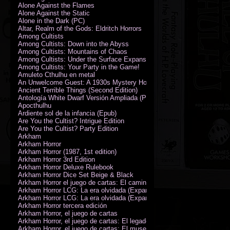
Alone Against the Flames
Alone Against the Static
Alone in the Dark (PC)
Altar, Realm of the Gods: Eldritch Horrors
Among Cultists
Among Cultists: Down into the Abyss
Among Cultists: Mountains of Chaos
Among Cultists: Under the Surface Expansion
Among Cultists: Your Party in the Game!
Amuleto Cthulhu en metal
An Unwelcome Guest: A 1930s Mystery Horror Adventure RPG
Ancient Terrible Things (Second Edition)
Antología White Dwarf Versión Ampliada (PDF)
Apocthulhu
Ardiente sol de la infancia (Epub)
Are You the Cultist? Intrigue Edition
Are You the Cultist? Party Edition
Arkham
Arkham Horror
Arkham Horror (1987, 1st edition)
Arkham Horror 3rd Edition
Arkham Horror Deluxe Rulebook
Arkham Horror Dice Set Beige & Black
Arkham Horror el juego de cartas: El camino a Carcosa - Exp. campañ
Arkham Horror LCG: La era olvidada (Expansión de campaña)
Arkham Horror LCG: La era olvidada (Expansión de investigadores)
Arkham Horror tercera edición
Arkham Horror, el juego de cartas
Arkham Horror, el juego de cartas: El legado de Dunwich expansión
Arkham Horror, el juego de cartas: El museo Miskatonic