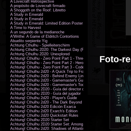
A Lovecraft Retrospective
A propósito de Lovecraft firmado
A Shoggoth on the Roof: Libretto
A Study in Emerald
A Study in Emerald
A Study in Emerald: Limited Edition Poster (Neil Gaiman)
A Time to Harvest
A un segundo de la medianoche
A'Writhe: A Game of Eldritch Contortions
Abuelito serpiente Yig
Achtung Cthulhu - Spielleiterschirm
Achtung Cthulhu 2D20: The Darkest Day (PDF)
Achtung Cthulhu 2D20: Unexplored
Foto-re
Achtung! Cthulhu - Zero Point Part 1 - Three Kings
Achtung! Cthulhu - Zero Point Part 2 - Heroes of the Sea
Achtung! Cthulhu - Zero Point Part 3 - Code of Honour (PDF)
Achtung! Cthulhu 2d20 - A Quick Trip to France (PDF)
Achtung! Cthulhu 2d20 - Behind Enemy Lines
Achtung! Cthulhu 2d20 - Gamemaster's Guide
Achtung! Cthulhu 2d20 - Gamemaster's Toolkit
Achtung! Cthulhu 2D20 - Guía del director de juego
Achtung! Cthulhu 2D20 - Guía del jugador
Achtung! Cthulhu 2d20 - Player's Guide
Achtung! Cthulhu 2d20 - The Dark Beyond
Achtung! Cthulhu 2d20 Edición Exarca
Achtung! Cthulhu 2d20 Exarch's Edition
Achtung! Cthulhu 2d20 Quickstart Rules
Achtung! Cthulhu 2D20 Starter Set
Achtung! Cthulhu 2D20 Starter Set: Among the Wolves (PDF)
Achtung! Cthulhu 2d20: Shadows of Atlantis