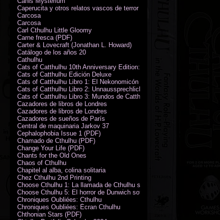
Canis Mysterium
Caperucita y otros relatos vascos de terror (M. Rodríguez)
Carcosa
Carcosa
Carl Cthulhu Little Gloomy
Carne fresca (PDF)
Carter & Lovecraft (Jonathan L. Howard)
Catálogo de los años 20
Cathulhu
Cats of Catthulhu 10th Anniversary Edition: Quick Start Rules
Cats of Catthulhu Edición Deluxe
Cats of Catthulhu Libro 1: El Nekonomicón
Cats of Catthulhu Libro 2: Unnaussprechlichen Katzen
Cats of Catthulhu Libro 3: Mundos de Catthulhu
Cazadores de libros de Londres
Cazadores de libros de Londres
Cazadores de sueños de París
Central de maquinaria Jarkov 37
Cephalophobia Issue 1 (PDF)
Chamado de Cthulhu (PDF)
Change Your Life (PDF)
Chants for the Old Ones
Chaos of Cthulhu
Chapitel al alba, colina solitaria
Chez Cthulhu 2nd Printing
Choose Cthulhu 1: La llamada de Cthulhu softcover
Choose Cthulhu 5: El horror de Dunwich softcover
Chroniques Oubliées: Cthulhu
Chroniques Oubliées: Écran Cthulhu
Chthonian Stars (PDF)