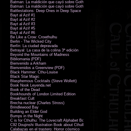
Batman: La maldición que cayó sobre Gotham
Batman: La maldición que cayó sobre Gotham
Battlestations: Deep Ones in Deep Space
Bayt al Azif #1
Bayt al Azif #2
Bayt al Azif #3
Bayt al Azif #5
Bayt al Azif #6
Be Like a Crow: Crowthulhu
Berlin - The Wicked City
Berlín: La ciudad depravada
Betrayal: La casa de la colina 3ª edición
Beyond the Mountains of Madness
Bibliomania (PDF)
Bienvenido a Arkham
Bienvenidos a Greenview (PDF)
Black Hammer: Cthu-Louise
Black Star Magic
Blasphemous Cocktails (Steve Wollett)
Book Nook Leyenda.net
Book of the Dead
Bookhounds of London Limited Edition
Breakfast Cult
Brecha nuclear (Charles Stross)
Brindlewood Bay
Building an Elder God
Bumps in the Night
C is for Cthulhu: The Lovecraft Alphabet Board Book
C92 Doujinshi Illustration Book about Cthulhu Mythos
Calabazas en el trastero: Horror cósmico