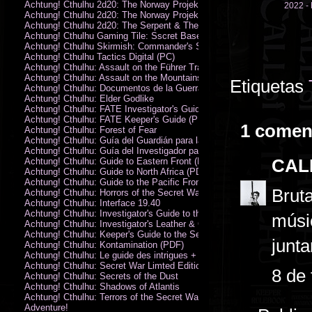
Achtung! Cthulhu 2d20: The Norway Projekt
2022 - 
Achtung! Cthulhu 2d20: The Norway Projekt (PDF)
Achtung! Cthulhu 2d20: The Serpent & The Sands
Achtung! Cthulhu Gaming Tile: Sscret Base & Icy Ruins
Achtung! Cthulhu Skirmish: Commander's Set
Achtung! Cthulhu Tactics Digital (PC)
Achtung! Cthulhu: Assault on the Führer Train
Achtung! Cthulhu: Assault on the Mountains of Madness
Etiquetas
Achtung! Cthulhu: Documentos de la Guerra Secreta
Achtung! Cthulhu: Elder Godlike
Achtung! Cthulhu: FATE Investigator's Guide (PDF)
Achtung! Cthulhu: FATE Keeper's Guide (PDF)
1 comen
Achtung! Cthulhu: Forest of Fear
Achtung! Cthulhu: Guía del Guardián para la Guerra Secreta
Achtung! Cthulhu: Guía del Investigador para la Guerra Secreta
CAL
Achtung! Cthulhu: Guide to Eastern Front (PDF)
Achtung! Cthulhu: Guide to North Africa (PDF)
Achtung! Cthulhu: Guide to the Pacific Front
Bruta
Achtung! Cthulhu: Horrors of the Secret War
Achtung! Cthulhu: Interface 19.40
Achtung! Cthulhu: Investigator's Guide to the Secret War
músic
Achtung! Cthulhu: Investigator's Leather & Canvas Bag
Achtung! Cthulhu: Keeper's Guide to the Secret War
junta
Achtung! Cthulhu: Kontamination (PDF)
Achtung! Cthulhu: Le guide des intrigues + ecran
Achtung! Cthulhu: Secret War Limted Edition Book
8 de 
Achtung! Cthulhu: Secrets of the Dust
Achtung! Cthulhu: Shadows of Atlantis
Achtung! Cthulhu: Terrors of the Secret War
Adventure!