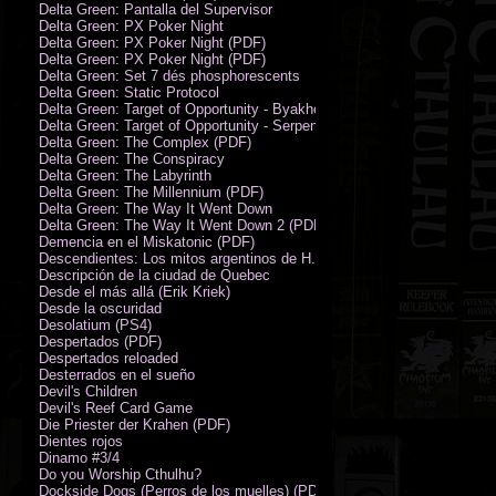
Delta Green: Pantalla del Supervisor
Delta Green: PX Poker Night
Delta Green: PX Poker Night (PDF)
Delta Green: PX Poker Night (PDF)
Delta Green: Set 7 dés phosphorescents
Delta Green: Static Protocol
Delta Green: Target of Opportunity - Byakhee
Delta Green: Target of Opportunity - Serpent Man
Delta Green: The Complex (PDF)
Delta Green: The Conspiracy
Delta Green: The Labyrinth
Delta Green: The Millennium (PDF)
Delta Green: The Way It Went Down
Delta Green: The Way It Went Down 2 (PDF)
Demencia en el Miskatonic (PDF)
Descendientes: Los mitos argentinos de H.P. Lovecraft
Descripción de la ciudad de Quebec
Desde el más allá (Erik Kriek)
Desde la oscuridad
Desolatium (PS4)
Despertados (PDF)
Despertados reloaded
Desterrados en el sueño
Devil's Children
Devil's Reef Card Game
Die Priester der Krahen (PDF)
Dientes rojos
Dinamo #3/4
Do you Worship Cthulhu?
Dockside Dogs (Perros de los muelles) (PDF)