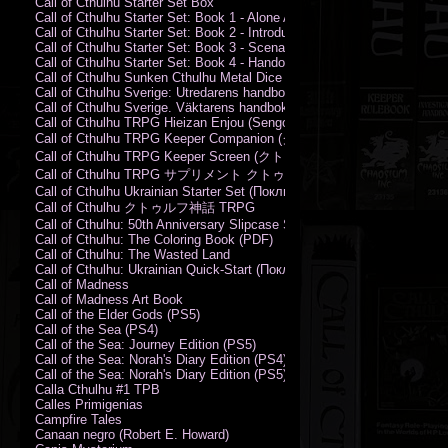
Call of Cthulhu Starter Set Box
Call of Cthulhu Starter Set: Book 1 - Alone Against the Flames
Call of Cthulhu Starter Set: Book 2 - Introductory Rules
Call of Cthulhu Starter Set: Book 3 - Scenarios
Call of Cthulhu Starter Set: Book 4 - Handouts
Call of Cthulhu Sunken Cthulhu Metal Dice Set
Call of Cthulhu Sverige: Utredarens handbok (PDF)
Call of Cthulhu Sverige. Väktarens handbok
Call of Cthulhu TRPG Hieizan Enjou (Sengoku Period)
Call of Cthulhu TRPG Keeper Companion (クトゥルフ神話TRPG
Call of Cthulhu TRPG Keeper Screen (クトゥルフ神話TRPG キ
Call of Cthulhu TRPG サプリメント クトゥルフ2015
Call of Cthulhu Ukrainian Starter Set (Поклик Ктулху. Базовий набір)
Call of Cthulhu クトゥルフ神話 TRPG
Call of Cthulhu: 50th Anniversary Slipcase Set
Call of Cthulhu: The Coloring Book (PDF)
Call of Cthulhu: The Wasted Land
Call of Cthulhu: Ukrainian Quick-Start (Поклик Ктулху. Швидкий старт
Call of Madness
Call of Madness Art Book
Call of the Elder Gods (PS5)
Call of the Sea (PS4)
Call of the Sea: Journey Edition (PS5)
Call of the Sea: Norah's Diary Edition (PS4)
Call of the Sea: Norah's Diary Edition (PS5)
Calla Cthulhu #1 TPB
Calles Primigenias
Campfire Tales
Canaan negro (Robert E. Howard)