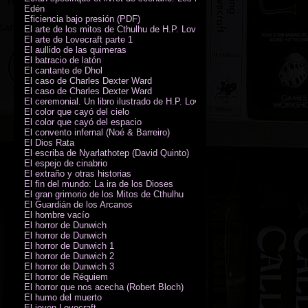
Edén
Eficiencia bajo presión (PDF)
El arte de los mitos de Cthulhu de H.P. Lovecraft
El arte de Lovecraft parte 1
El aullido de las quimeras
El batracio de latón
El cantante de Dhol
El caso de Charles Dexter Ward
El caso de Charles Dexter Ward
El ceremonial. Un libro ilustrado de H.P. Lovecraft
El color que cayó del cielo
El color que cayó del espacio
El convento infernal (Noé & Barreiro)
El Dios Rata
El escriba de Nyarlathotep (David Quinto)
El espejo de cinabrio
El extraño y otras historias
El fin del mundo: La ira de los Dioses
El gran grimorio de los Mitos de Cthulhu
El Guardián de los Arcanos
El hombre vacío
El horror de Dunwich
El horror de Dunwich
El horror de Dunwich 1
El horror de Dunwich 2
El horror de Dunwich 3
El horror de Réquiem
El horror que nos acecha (Robert Bloch)
El humo del muerto
El joven Lovecraft