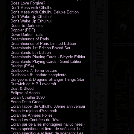
Does Love Forgive?
Don't Mess with Cthulhu
Don't Mess with Cthulhu Deluxe Edition
Don't Wake Up Cthulhu!
Don't Wake Up Cthulhu!
Doors to Darkness
Doppler (PDF)
Down Darker Trails
Dreamhounds of Paris
Dreamhounds of Paris Limited Edition
Dreamlands 1st Edition Boxed Set
Dreamlands 5th Edition
Dreamlands Playing Cards - Bicycle Edition
Dreamlands Playing Cards - Sand Edition
Dredge (PS4)
Duelbooks 7: Terror oscuro
Duelbooks 8: Instinto sangriento
Dungeons & Dragons Stranger Things Starter Set
Dunwich de H.P. Lovecraft
Dust & Blood
Eclipse of Aeons
Ecran Cthulhu 1890
Ecran Delta Green
Ecran l'appel de Cthulhu 30eme anniversaire
Ecran le rejeton d'Azathoth
Ecran les Annees Folles
Ecran Les Contrées du Réve
Ecran par dela les montagnes hallucinees + kit d'expedition
Ecran spécifique et livret de scénario: Le Jour de la Bête
Ecran spécifique et livret de scénario: Les Masques de Nyarlathotep