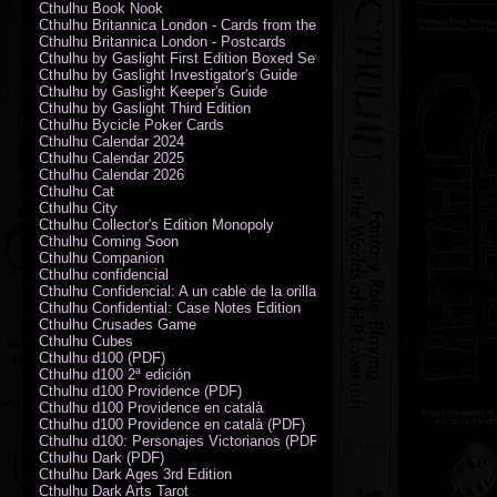
Cthulhu Book Nook
Cthulhu Britannica London - Cards from the Smoke
Cthulhu Britannica London - Postcards
Cthulhu by Gaslight First Edition Boxed Set
Cthulhu by Gaslight Investigator's Guide
Cthulhu by Gaslight Keeper's Guide
Cthulhu by Gaslight Third Edition
Cthulhu Bycicle Poker Cards
Cthulhu Calendar 2024
Cthulhu Calendar 2025
Cthulhu Calendar 2026
Cthulhu Cat
Cthulhu City
Cthulhu Collector's Edition Monopoly
Cthulhu Coming Soon
Cthulhu Companion
Cthulhu confidencial
Cthulhu Confidencial: A un cable de la orilla (PDF)
Cthulhu Confidential: Case Notes Edition
Cthulhu Crusades Game
Cthulhu Cubes
Cthulhu d100 (PDF)
Cthulhu d100 2ª edición
Cthulhu d100 Providence (PDF)
Cthulhu d100 Providence en català
Cthulhu d100 Providence en català (PDF)
Cthulhu d100: Personajes Victorianos (PDF)
Cthulhu Dark (PDF)
Cthulhu Dark Ages 3rd Edition
Cthulhu Dark Arts Tarot