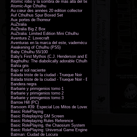
Atomic robo y la sombra de más allá del tiempo
Atomic-Age Cthulhu
Au cœur des années 20 edition collector
Auf Cthulhus Spur Boxed Set
Aux portes de l'horreur
AuZtralia
AuZtralia Big Z Box
AuZtralia: Limited Edition Mini Cthulhu
Aventura Z: Lovecraft
Aventuras en la marca del este, vademécum de campaña
Awakening of Cthulhu (PS5)
Baby Cthulhu 55/100
Baby's First Mythos (C.J. Henderson and Erica Henderson)
Bagthulhu: The diabolically adorable Cthulhu plushie dicebag
Bahía gris
Bajo el sol naciente
Balada triste de la ciudad - Trueque Noir
Balada triste de la ciudad - Trueque Noir - Edición de coleccionista
Bandera negra
Barbarie y primigenios tomo 1
Barbarie y primigenios tomo 2
Barbarie y primigenios tomo 3
Barrow Hill (PC)
Barsoom #39: Especial Los Mitos de Lovecraft
Basic RolePlaying
Basic Roleplaying GM Screen
Basic Roleplaying Rules Reference
Basic RolePlaying, the Chaosium System
Basic RolePlaying: Universal Game Engine (PDF)
Batman: Ciudad de Locura