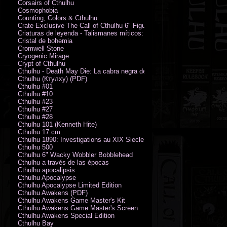
Corsairs of Cthulhu
Cosmophobia
Counting, Colors & Cthulhu
Crate Exclusive The Call of Cthulhu 6" Figure von Austin James
Criaturas de leyenda - Talismanes míticos: Símbolo arcano
Cristal de bohemia
Cromwell Stone
Cryogenic Mirage
Crypt of Cthulhu
Cthulhu - Death May Die: La cabra negra de los bosques
Cthulhu (Ктулху) (PDF)
Cthulhu #01
Cthulhu #10
Cthulhu #23
Cthulhu #27
Cthulhu #28
Cthulhu 101 (Kenneth Hite)
Cthulhu 17 cm.
Cthulhu 1890: Investigations au XIX Siecle
Cthulhu 500
Cthulhu 6" Wacky Wobbler Bobblehead
Cthulhu a través de las épocas
Cthulhu apocalipsis
Cthulhu Apocalypse
Cthulhu Apocalypse Limited Edition
Cthulhu Awakens (PDF)
Cthulhu Awakens Game Master's Kit
Cthulhu Awakens Game Master's Screen
Cthulhu Awakens Special Edition
Cthulhu Bay