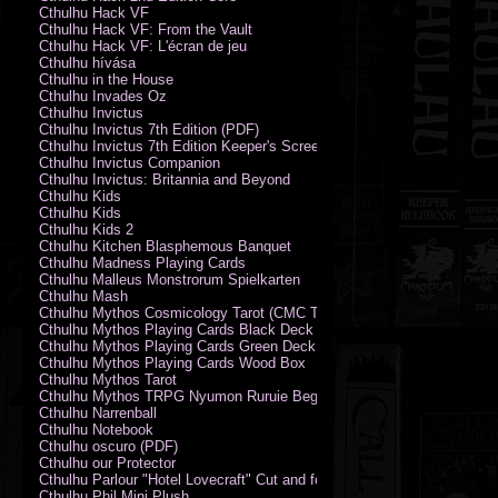
Cthulhu Hack VF
Cthulhu Hack VF: From the Vault
Cthulhu Hack VF: L'écran de jeu
Cthulhu hívása
Cthulhu in the House
Cthulhu Invades Oz
Cthulhu Invictus
Cthulhu Invictus 7th Edition (PDF)
Cthulhu Invictus 7th Edition Keeper's Screen
Cthulhu Invictus Companion
Cthulhu Invictus: Britannia and Beyond
Cthulhu Kids
Cthulhu Kids
Cthulhu Kids 2
Cthulhu Kitchen Blasphemous Banquet
Cthulhu Madness Playing Cards
Cthulhu Malleus Monstrorum Spielkarten
Cthulhu Mash
Cthulhu Mythos Cosmicology Tarot (CMC Tarot - Old Whispers)
Cthulhu Mythos Playing Cards Black Deck
Cthulhu Mythos Playing Cards Green Deck
Cthulhu Mythos Playing Cards Wood Box
Cthulhu Mythos Tarot
Cthulhu Mythos TRPG Nyumon Ruruie Beginners
Cthulhu Narrenball
Cthulhu Notebook
Cthulhu oscuro (PDF)
Cthulhu our Protector
Cthulhu Parlour "Hotel Lovecraft" Cut and fold Game-Cards
Cthulhu Phil Mini Plush