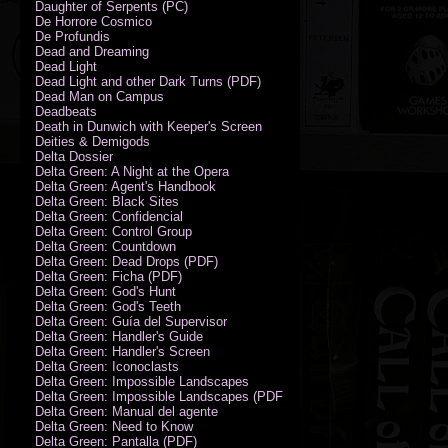
Daughter of Serpents (PC)
De Horrore Cosmico
De Profundis
Dead and Dreaming
Dead Light
Dead Light and other Dark Turns (PDF)
Dead Man on Campus
Deadbeats
Death in Dunwich with Keeper's Screen
Deities & Demigods
Delta Dossier
Delta Green: A Night at the Opera
Delta Green: Agent's Handbook
Delta Green: Black Sites
Delta Green: Confidencial
Delta Green: Control Group
Delta Green: Countdown
Delta Green: Dead Drops (PDF)
Delta Green: Ficha (PDF)
Delta Green: God's Hunt
Delta Green: God's Teeth
Delta Green: Guía del Supervisor
Delta Green: Handler's Guide
Delta Green: Handler's Screen
Delta Green: Iconoclasts
Delta Green: Impossible Landscapes
Delta Green: Impossible Landscapes (PDF - Espiral)
Delta Green: Manual del agente
Delta Green: Need to Know
Delta Green: Pantalla (PDF)