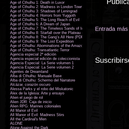
Public
Age of Cthulhu 1: Death in Luxor
Age of Cthulhu 2: Madness in London Town
Age of Cthulhu 3: Shadows of Leningrad
Age of Cthulhu 4: Horrors from Yuggoth
Age of Cthulhu 5: The Long Reach of Evil
Age of Cthulhu 6: A Dream of Japan
Entrada más 
Age of Cthulhu 7: The Timeless Sands of India
Age of Cthulhu 8: Starfall over the Plateau of Leng
Age of Cthulhu 8: The Gang’s All Here (PDF)
Age of Cthulhu 9: The Lost Expedition
Age of Cthulhu: Abominations of the Amazon
Age of Cthulhu: Transatlantic Terror
Agencia especial 2ª edición
Suscribirs
Agencia especial edición de coleccionista
Agencia Especial: La Serie volumen 1
Agencia Especial: La Serie volumen 2
Agentes de Dreamland
Alba di Cthulhu: Manuale Base
Alba di Cthulhu: Schermo del Narratore
Alcázar, corazón oscuro
Alessa Parks y el robo del Miskatonic
Álex de la Iglesia: Arte y ensayo
Alien el juego de rol
Alien JDR: Caja de inicio
Alien RPG: Marines coloniales
All Manor of Evil
All Manor of Evil: Madness Stirs
All the Cardinal's Men
ALONE
Alone Against the Dark