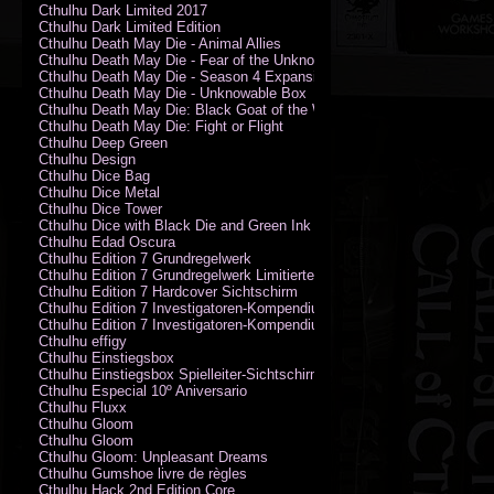
Cthulhu Dark Limited 2017
Cthulhu Dark Limited Edition
Cthulhu Death May Die - Animal Allies
Cthulhu Death May Die - Fear of the Unknown
Cthulhu Death May Die - Season 4 Expansion
Cthulhu Death May Die - Unknowable Box
Cthulhu Death May Die: Black Goat of the Woods
Cthulhu Death May Die: Fight or Flight
Cthulhu Deep Green
Cthulhu Design
Cthulhu Dice Bag
Cthulhu Dice Metal
Cthulhu Dice Tower
Cthulhu Dice with Black Die and Green Ink
Cthulhu Edad Oscura
Cthulhu Edition 7 Grundregelwerk
Cthulhu Edition 7 Grundregelwerk Limitierte Edition
Cthulhu Edition 7 Hardcover Sichtschirm
Cthulhu Edition 7 Investigatoren-Kompendium
Cthulhu Edition 7 Investigatoren-Kompendium Limitierte Edition
Cthulhu effigy
Cthulhu Einstiegsbox
Cthulhu Einstiegsbox Spielleiter-Sichtschirm
Cthulhu Especial 10º Aniversario
Cthulhu Fluxx
Cthulhu Gloom
Cthulhu Gloom
Cthulhu Gloom: Unpleasant Dreams
Cthulhu Gumshoe livre de règles
Cthulhu Hack 2nd Edition Core