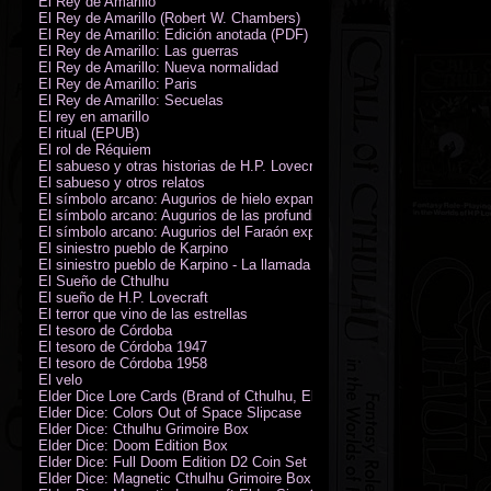
El Rey de Amarillo
El Rey de Amarillo (Robert W. Chambers)
El Rey de Amarillo: Edición anotada (PDF)
El Rey de Amarillo: Las guerras
El Rey de Amarillo: Nueva normalidad
El Rey de Amarillo: Paris
El Rey de Amarillo: Secuelas
El rey en amarillo
El ritual (EPUB)
El rol de Réquiem
El sabueso y otras historias de H.P. Lovecraft
El sabueso y otros relatos
El símbolo arcano: Augurios de hielo expansión
El símbolo arcano: Augurios de las profundidades expansión
El símbolo arcano: Augurios del Faraón expansión
El siniestro pueblo de Karpino
El siniestro pueblo de Karpino - La llamada de Cthulhu
El Sueño de Cthulhu
El sueño de H.P. Lovecraft
El terror que vino de las estrellas
El tesoro de Córdoba
El tesoro de Córdoba 1947
El tesoro de Córdoba 1958
El velo
Elder Dice Lore Cards (Brand of Cthulhu, Elder Sign, Astral Elder Sign)
Elder Dice: Colors Out of Space Slipcase
Elder Dice: Cthulhu Grimoire Box
Elder Dice: Doom Edition Box
Elder Dice: Full Doom Edition D2 Coin Set
Elder Dice: Magnetic Cthulhu Grimoire Box