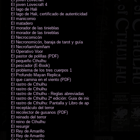
El joven Lovecraft 4
El lago de Hali
El lago de Hali, certificado de autenticidad
El manicomio
El matadero
El morador de las tinieblas
El morador de las tinieblas
El Necrocomicón
El Necronomicón, baraja de tarot y guía
El Necroñamñamñam
El Operativo Voor
El pastor de polillas (PDF)
El pequeño Cthulhu
El pescador (E-Book)
El problema de los tres cuerpos 1
El Profundo Mayan Replica
El que camina en el viento (PDF)
El rastro de Cthulhu
El rastro de Cthulhu
El rastro de Cthulhu - Reglas abreviadas
El rastro de Cthulhu 2ª edición: Guia de inicio (PDF)
El rastro de Cthulhu: Pantalla y Libro de apoyo del Guardián
El receptáculo del terror
El recolector de gusanos (PDF)
El reinado del terror
El reino de Cthulhu
El resurgir
El Rey de Amarillo
El Rey de Amarillo