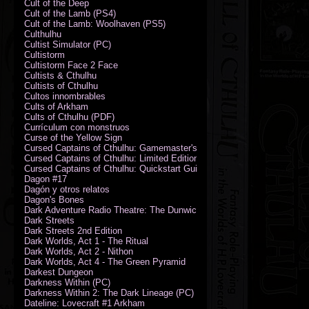
Cult of the Deep
Cult of the Lamb (PS4)
Cult of the Lamb: Woolhaven (PS5)
Culthulhu
Cultist Simulator (PC)
Cultistorm
Cultistorm Face 2 Face
Cultists & Cthulhu
Cultists of Cthulhu
Cultos innombrables
Cults of Arkham
Cults of Cthulhu (PDF)
Currículum con monstruos
Curse of the Yellow Sign
Cursed Captains of Cthulhu: Gamemaster's Toolkit & Dice
Cursed Captains of Cthulhu: Limited Edition
Cursed Captains of Cthulhu: Quickstart Guide (PDF)
Dagon #17
Dagón y otros relatos
Dagon's Bones
Dark Adventure Radio Theatre: The Dunwich Horror - Audio CD with Pr
Dark Streets
Dark Streets 2nd Edition
Dark Worlds, Act 1 - The Ritual
Dark Worlds, Act 2 - Nithon
Dark Worlds, Act 4 - The Green Pyramid
Darkest Dungeon
Darkness Within (PC)
Darkness Within 2: The Dark Lineage (PC)
Dateline: Lovecraft #1 Arkham