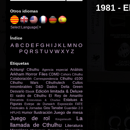
1981 - E
Otros idiomas
Select Language
▼
Índice
A
B
C
D
E
F
G
H
I
J
K
L
M
N
O
P
Q
R
S
T
U
V
W
X
Y
Z
Etiquetas
Achtung! Cthulhu
Análisis
Agencia especial
Arkham Horror Files
CDMD
Cohors Cthulhu
Colaboración
Cthulhu d100
Correspondencia
Cthulhu Wars
Cthulhutech
Cultos
innombrables
D&D
Dados
Delta Green
Edición limitada & Deluxe
Desvarío
Ebook
El rastro de Cthulhu
El Rey de Amarillo
Estatuas &
Encuesta
Entrevistas & Charlas
Figuras
Estirpe de Dunwich
Exposición
FATE
Gou Tanabe
Festivales & Jornadas
Guardián 2.0
Ilustración
Juego de mesa
Humor
HPLHS
Juego de rol
La
Kingsmouth
llamada de Cthulhu
Literatura