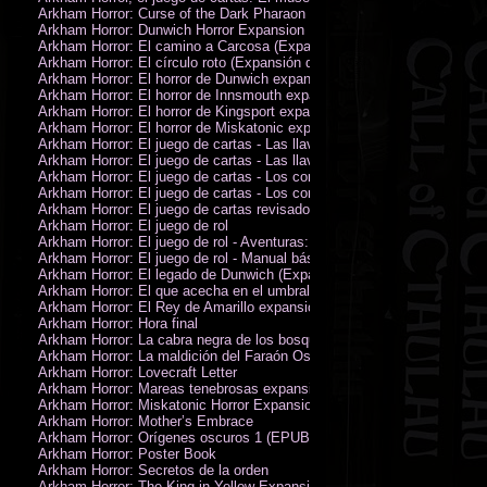
Arkham Horror: Curse of the Dark Pharaon Expansion
Arkham Horror: Dunwich Horror Expansion
Arkham Horror: El camino a Carcosa (Expansión de investigadores)
Arkham Horror: El círculo roto (Expansión de investigadores)
Arkham Horror: El horror de Dunwich expansión
Arkham Horror: El horror de Innsmouth expansión
Arkham Horror: El horror de Kingsport expansión
Arkham Horror: El horror de Miskatonic expansión
Arkham Horror: El juego de cartas - Las llaves escarlata - Campaña
Arkham Horror: El juego de cartas - Las llaves escarlata - Investigador
Arkham Horror: El juego de cartas - Los confines de la tierra - Campañ
Arkham Horror: El juego de cartas - Los confines de la tierra - Investig
Arkham Horror: El juego de cartas revisado
Arkham Horror: El juego de rol
Arkham Horror: El juego de rol - Aventuras: Misterios de Arkham
Arkham Horror: El juego de rol - Manual básico
Arkham Horror: El legado de Dunwich (Expansión de investigadores)
Arkham Horror: El que acecha en el umbral expansión
Arkham Horror: El Rey de Amarillo expansión
Arkham Horror: Hora final
Arkham Horror: La cabra negra de los bosques expansión
Arkham Horror: La maldición del Faraón Oscuro expansión (revisada)
Arkham Horror: Lovecraft Letter
Arkham Horror: Mareas tenebrosas expansión
Arkham Horror: Miskatonic Horror Expansion
Arkham Horror: Mother’s Embrace
Arkham Horror: Orígenes oscuros 1 (EPUB)
Arkham Horror: Poster Book
Arkham Horror: Secretos de la orden
Arkham Horror: The King in Yellow Expansion