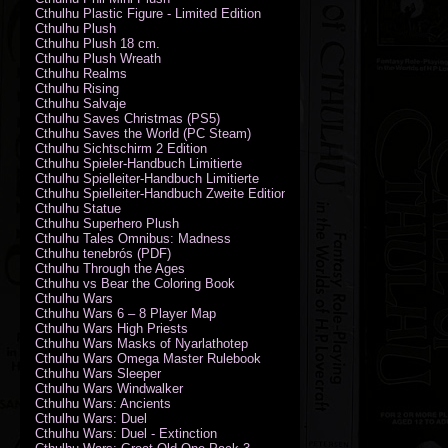
Cthulhu Plastic Figure - Limited Edition
Cthulhu Plush
Cthulhu Plush 18 cm.
Cthulhu Plush Wreath
Cthulhu Realms
Cthulhu Rising
Cthulhu Salvaje
Cthulhu Saves Christmas (PS5)
Cthulhu Saves the World (PC Steam)
Cthulhu Sichtschirm 2 Edition
Cthulhu Spieler-Handbuch Limitierte
Cthulhu Spielleiter-Handbuch Limitierte
Cthulhu Spielleiter-Handbuch Zweite Edition
Cthulhu Statue
Cthulhu Superhero Plush
Cthulhu Tales Omnibus: Madness
Cthulhu tenebrós (PDF)
Cthulhu Through the Ages
Cthulhu vs Bear the Coloring Book
Cthulhu Wars
Cthulhu Wars 6 – 8 Player Map
Cthulhu Wars High Priests
Cthulhu Wars Masks of Nyarlathotep
Cthulhu Wars Omega Master Rulebook
Cthulhu Wars Sleeper
Cthulhu Wars Windwalker
Cthulhu Wars: Ancients
Cthulhu Wars: Duel
Cthulhu Wars: Duel - Extinction