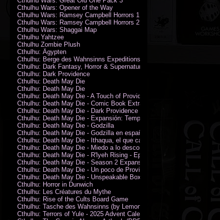
Cthulhu Wars: Great Old One Pack 3
Cthulhu Wars: Opener of the Way
Cthulhu Wars: Ramsey Campbell Horrors 1
Cthulhu Wars: Ramsey Campbell Horrors 2
Cthulhu Wars: Shaggai Map
Cthulhu Yahtzee
Cthulhu Zombie Plush
Cthulhu: Ägypten
Cthulhu: Berge des Wahnsinns Expeditionspack
Cthulhu: Dark Fantasy, Horror & Supernatural Movies
Cthulhu: Dark Providence
Cthulhu: Death May Die
Cthulhu: Death May Die
Cthulhu: Death May Die - A Touch of Providence
Cthulhu: Death May Die - Comic Book Extras vol. 2
Cthulhu: Death May Die - Dark Providence Investigators
Cthulhu: Death May Die - Expansión: Temporada 2
Cthulhu: Death May Die - Godzilla
Cthulhu: Death May Die - Godzilla en español
Cthulhu: Death May Die - Ithaqua, el que camina en el viento
Cthulhu: Death May Die - Miedo a lo desconocido
Cthulhu: Death May Die - R'lyeh Rising - Epic Episode
Cthulhu: Death May Die - Season 2 Expansion
Cthulhu: Death May Die - Un poco de Providence
Cthulhu: Death May Die - Unspeakable Box
Cthulhu: Horror in Dunwich
Cthulhu: Les Créatures du Mythe
Cthulhu: Rise of the Cults Board Game
Cthulhu: Tasche des Wahnsinns (by Lemonfish)
Cthulhu: Terrors of Yule - 2025 Advent Calendar