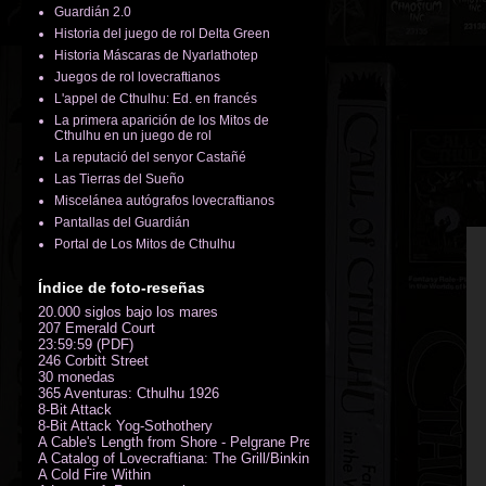
Guardián 2.0
Historia del juego de rol Delta Green
Historia Máscaras de Nyarlathotep
Juegos de rol lovecraftianos
L'appel de Cthulhu: Ed. en francés
La primera aparición de los Mitos de
Cthulhu en un juego de rol
La reputació del senyor Castañé
Las Tierras del Sueño
Miscelánea autógrafos lovecraftianos
Pantallas del Guardián
Portal de Los Mitos de Cthulhu
Índice de foto-reseñas
20.000 siglos bajo los mares
207 Emerald Court
23:59:59 (PDF)
246 Corbitt Street
30 monedas
365 Aventuras: Cthulhu 1926
8-Bit Attack
8-Bit Attack Yog-Sothothery
A Cable's Length from Shore - Pelgrane Press' FreeRPG 2018 (PDF)
A Catalog of Lovecraftiana: The Grill/Binkin Collection
A Cold Fire Within