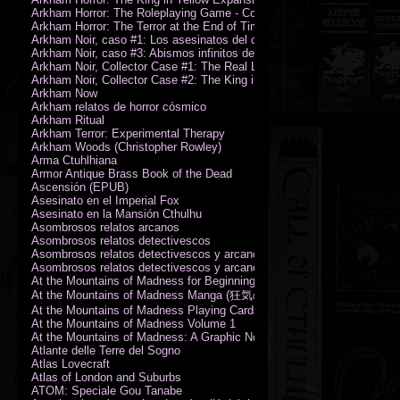
Arkham Horror: The Roleplaying Game - Core Rulebook (PDF)
Arkham Horror: The Terror at the End of Time
Arkham Noir, caso #1: Los asesinatos del culto de la bruja
Arkham Noir, caso #3: Abismos infinitos de oscuridad
Arkham Noir, Collector Case #1: The Real Leeds
Arkham Noir, Collector Case #2: The King in Yellow
Arkham Now
Arkham relatos de horror cósmico
Arkham Ritual
Arkham Terror: Experimental Therapy
Arkham Woods (Christopher Rowley)
Arma Ctuhlhiana
Armor Antique Brass Book of the Dead
Ascensión (EPUB)
Asesinato en el Imperial Fox
Asesinato en la Mansión Cthulhu
Asombrosos relatos arcanos
Asombrosos relatos detectivescos
Asombrosos relatos detectivescos y arcanos
Asombrosos relatos detectivescos y arcanos
At the Mountains of Madness for Beginning Readers
At the Mountains of Madness Manga (狂気の山脈)
At the Mountains of Madness Playing Cards
At the Mountains of Madness Volume 1
At the Mountains of Madness: A Graphic Novel
Atlante delle Terre del Sogno
Atlas Lovecraft
Atlas of London and Suburbs
ATOM: Speciale Gou Tanabe