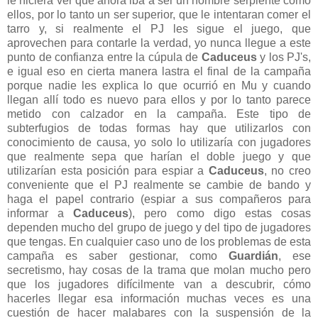
le hiciera ver que ahora iba a ser un hombre serpiente como
ellos, por lo tanto un ser superior, que le intentaran comer el
tarro y, si realmente el PJ les sigue el juego, que
aprovechen para contarle la verdad, yo nunca llegue a este
punto de confianza entre la cúpula de
Caduceus
y los PJ's,
e igual eso en cierta manera lastra el final de la campaña
porque nadie les explica lo que ocurrió en Mu y cuando
llegan allí todo es nuevo para ellos y por lo tanto parece
metido con calzador en la campaña. Este tipo de
subterfugios de todas formas hay que utilizarlos con
conocimiento de causa, yo solo lo utilizaría con jugadores
que realmente sepa que harían el doble juego y que
utilizarían esta posición para espiar a
Caduceus
, no creo
conveniente que el PJ realmente se cambie de bando y
haga el papel contrario (espiar a sus compañeros para
informar a
Caduceus
), pero como digo estas cosas
dependen mucho del grupo de juego y del tipo de jugadores
que tengas. En cualquier caso uno de los problemas de esta
campaña es saber gestionar, como
Guardián
, ese
secretismo, hay cosas de la trama que molan mucho pero
que los jugadores difícilmente van a descubrir, cómo
hacerles llegar esa información muchas veces es una
cuestión de hacer malabares con la suspensión de la