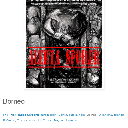
Borneo
The Two-Headed Serpent
:
Introducción
,
Bolivia
,
Nueva York
,
Borneo
,
Oklahoma
,
Islandia
,
El Congo
,
Calcuta
,
Isla de las Cobras
,
Mu
,
conclusiones
.