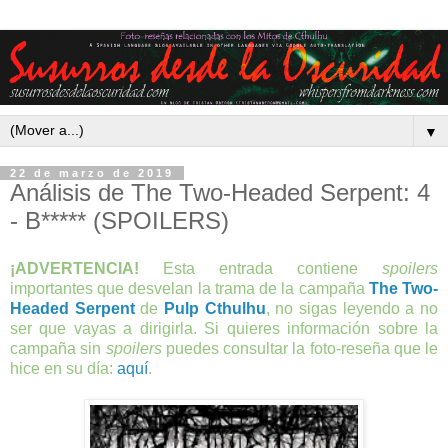
▼
22 de marzo de 2019
Análisis de The Two-Headed Serpent: 4
- B***** (SPOILERS)
¡ADVERTENCIA!
Esta entrada contiene
spoilers
importantes que desvelan la trama de la campaña
The Two-
Headed Serpent
de
Pulp Cthulhu
, no sigas leyendo a no
ser que vayas a dirigirla. Si quieres información sobre la
campaña sin
spoilers
puedes consultar la foto-reseña que le
hice en su día:
aquí
.