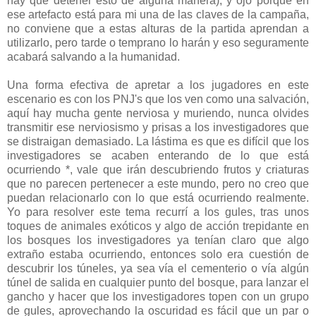
hay que detener esto de alguna manera), y ojo porque en
ese artefacto está para mi una de las claves de la campaña,
no conviene que a estas alturas de la partida aprendan a
utilizarlo, pero tarde o temprano lo harán y eso seguramente
acabará salvando a la humanidad.
Una forma efectiva de apretar a los jugadores en este
escenario es con los PNJ's que los ven como una salvación,
aquí hay mucha gente nerviosa y muriendo, nunca olvides
transmitir ese nerviosismo y prisas a los investigadores que
se distraigan demasiado. La lástima es que es difícil que los
investigadores se acaben enterando de lo que está
ocurriendo *, vale que irán descubriendo frutos y criaturas
que no parecen pertenecer a este mundo, pero no creo que
puedan relacionarlo con lo que está ocurriendo realmente.
Yo para resolver este tema recurrí a los gules, tras unos
toques de animales exóticos y algo de acción trepidante en
los bosques los investigadores ya tenían claro que algo
extraño estaba ocurriendo, entonces solo era cuestión de
descubrir los túneles, ya sea vía el cementerio o vía algún
túnel de salida en cualquier punto del bosque, para lanzar el
gancho y hacer que los investigadores topen con un grupo
de gules, aprovechando la oscuridad es fácil que un par o