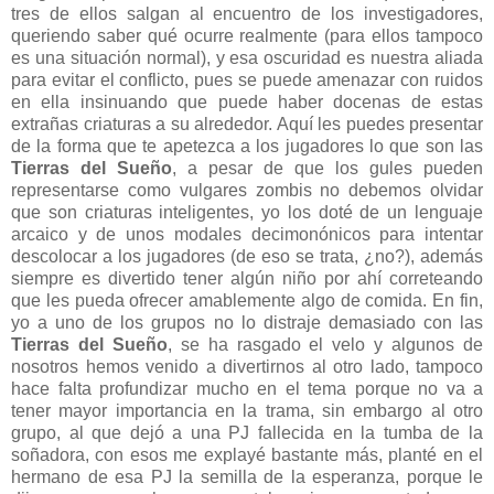
tres de ellos salgan al encuentro de los investigadores,
queriendo saber qué ocurre realmente (para ellos tampoco
es una situación normal), y esa oscuridad es nuestra aliada
para evitar el conflicto, pues se puede amenazar con ruidos
en ella insinuando que puede haber docenas de estas
extrañas criaturas a su alrededor. Aquí les puedes presentar
de la forma que te apetezca a los jugadores lo que son las
Tierras del Sueño
, a pesar de que los gules pueden
representarse como vulgares zombis no debemos olvidar
que son criaturas inteligentes, yo los doté de un lenguaje
arcaico y de unos modales decimonónicos para intentar
descolocar a los jugadores (de eso se trata, ¿no?), además
siempre es divertido tener algún niño por ahí correteando
que les pueda ofrecer amablemente algo de comida. En fin,
yo a uno de los grupos no lo distraje demasiado con las
Tierras del Sueño
, se ha rasgado el velo y algunos de
nosotros hemos venido a divertirnos al otro lado, tampoco
hace falta profundizar mucho en el tema porque no va a
tener mayor importancia en la trama, sin embargo al otro
grupo, al que dejó a una PJ fallecida en la tumba de la
soñadora, con esos me explayé bastante más, planté en el
hermano de esa PJ la semilla de la esperanza, porque le