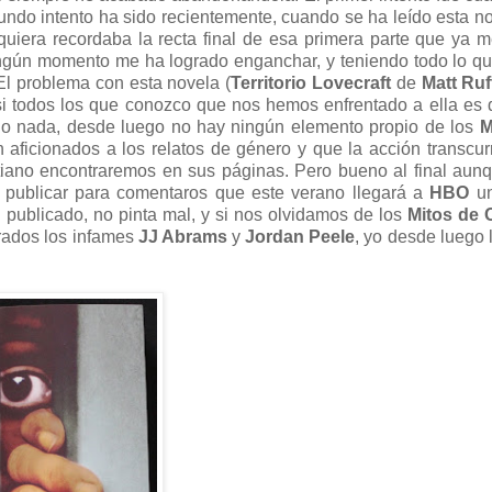
egundo intento ha sido recientemente, cuando se ha leído esta n
quiera recordaba la recta final de esa primera parte que ya 
ingún momento me ha logrado enganchar, y teniendo todo lo q
El problema con esta novela (
Territorio Lovecraft
de
Matt Ruf
si todos los que conozco que nos hemos enfrentado a ella es
o o nada, desde luego no hay ningún elemento propio de los
M
 aficionados a los relatos de género y que la acción transcur
iano encontraremos en sus páginas. Pero bueno al final aun
ía publicar para comentaros que este verano llegará a
HBO
un
an publicado, no pinta mal, y si nos olvidamos de los
Mitos de 
arados los infames
JJ Abrams
y
Jordan Peele
, yo desde luego 