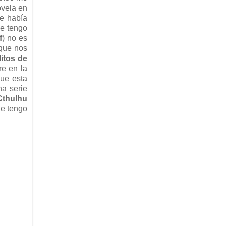
ovela en
me había
ue tengo
f
) no es
 que nos
itos de
re en la
que esta
a serie
Cthulhu
le tengo