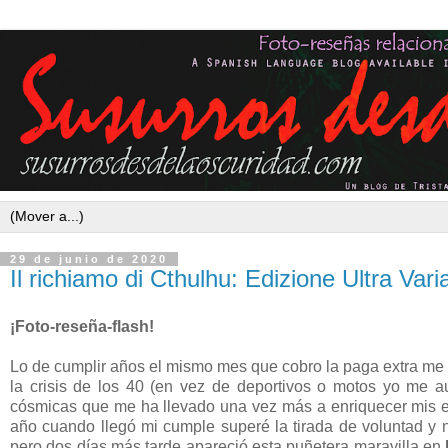
29 de junio de 2020
Il richiamo di Cthulhu: Edizione Ultra Vari
¡Foto-reseña-flash!
Lo de cumplir años el mismo mes que cobro la paga extra me
la crisis de los 40 (en vez de deportivos o motos yo me a
cósmicas que me ha llevado una vez más a enriquecer mis e
año cuando llegó mi cumple superé la tirada de voluntad y
pero dos días más tarde apareció esta puñetera maravilla en