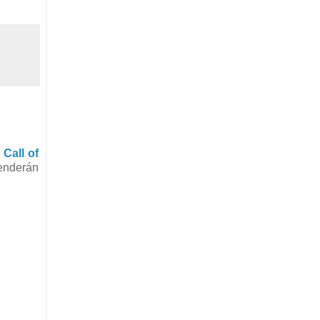
l
Call of
enderán