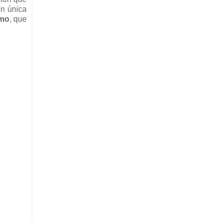
ón única
omo
, que