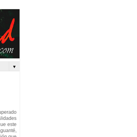
▼
superado
alidades
que este
aguanté,
ción que