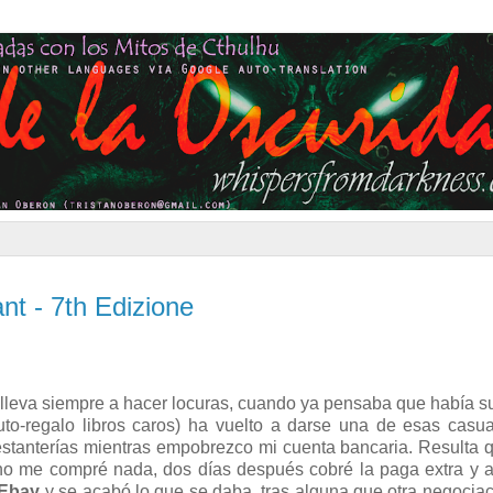
ant - 7th Edizione
 lleva siempre a hacer locuras, cuando ya pensaba que había 
uto-regalo libros caros) ha vuelto a darse una de esas casu
stanterías mientras empobrezco mi cuenta bancaria. Resulta 
 no me compré nada, dos días después cobré la paga extra y 
Ebay
y se acabó lo que se daba, tras alguna que otra negocia