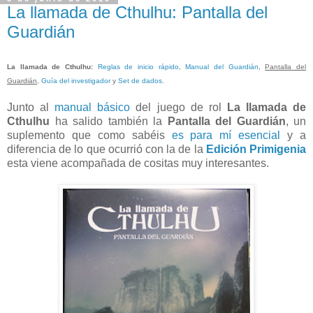
La llamada de Cthulhu: Pantalla del
Guardián
La llamada de Cthulhu
:
Reglas de inicio rápido
,
Manual del Guardián
,
Pantalla del
Guardián
,
Guía del investigador
y
Set de dados
.
Junto al
manual básico
del juego de rol
La llamada de
Cthulhu
ha salido también la
Pantalla del Guardián
, un
suplemento que como sabéis
es para mí esencial
y a
diferencia de lo que ocurrió con la de la
Edición Primigenia
esta viene acompañada de cositas muy interesantes.