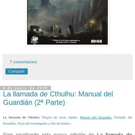
7 comentarios:
Compartir
3 de junio de 2019
La llamada de Cthulhu: Manual del
Guardián (2ª Parte)
La llamada de Cthulhu
:
Reglas de inicio rápido
,
Manual del Guardián
,
Pantalla del
Guardián
,
Guía del investigador
y
Set de dados
.
Sigo reseñando esta nueva edición de
La llamada de