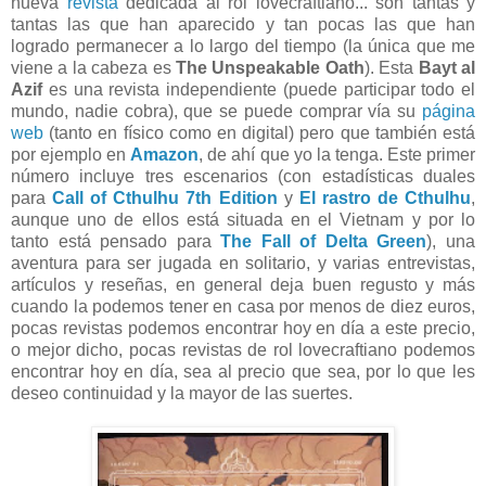
nueva
revista
dedicada al rol lovecraftiano... son tantas y
tantas las que han aparecido y tan pocas las que han
logrado permanecer a lo largo del tiempo (la única que me
viene a la cabeza es
The Unspeakable Oath
). Esta
Bayt al
Azif
es una revista independiente (puede participar todo el
mundo, nadie cobra), que se puede comprar vía su
página
web
(tanto en físico como en digital) pero que también está
por ejemplo en
Amazon
, de ahí que yo la tenga. Este primer
número incluye tres escenarios (con estadísticas duales
para
Call of Cthulhu 7th Edition
y
El rastro de Cthulhu
,
aunque uno de ellos está situada en el Vietnam y por lo
tanto está pensado para
The Fall of Delta Green
), una
aventura para ser jugada en solitario, y varias entrevistas,
artículos y reseñas, en general deja buen regusto y más
cuando la podemos tener en casa por menos de diez euros,
pocas revistas podemos encontrar hoy en día a este precio,
o mejor dicho, pocas revistas de rol lovecraftiano podemos
encontrar hoy en día, sea al precio que sea, por lo que les
deseo continuidad y la mayor de las suertes.