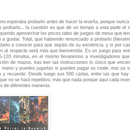
ero esperaba probarlo antes de hacer la reseña, porque nunca
probarlo... la cuestión es que de un tiempo a esta parte el r
querido aprovechar los pocos ratos de juegos de mesa que te
 a gustar. Total, que habiendo renunciado a probarlo (literal
rlo a conocer para que sepáis de su existencia, y si por ca
ión al respecto será más que bienvenida. Es un juego para ent
45-120 minutos, en el mismo llevaremos a investigadores qu
ón de mazos, tras leer las instrucciones lo único que enco
u mano y puedes jugarlas si puedes pagar su coste, eso ya 
 y recuerde. Desde luego sus 500 cartas, entre las que hay
que no se hará repetitivo, más que nada porque aquí cada inve
das de diferentes maneras.