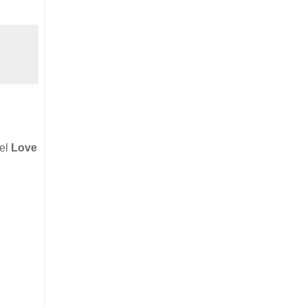
del
Love