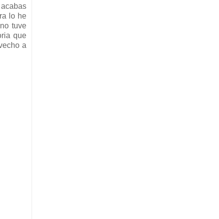
y acabas
ra lo he
 no tuve
oria que
ovecho a