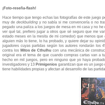
¡Foto-reseña-flash!
Hace tiempo que tengo echas las fotografías de este juego p
muy de
deckbuilding
y no sabía si me convencería o no tras 
pegado una paliza a los juegos de mesa en mi casa y no he 
ver qué tal, prefiero jugar a otros que sé seguro que me van
estado meses en la mesita de mi comedor) que menos que da
alguien más lo tiene, lo ha probado, y quiere dejar su opin
jugadores cuyas partidas según los autores rondarán los 
contra los
Mitos de Cthulhu
con una mecánica de construcci
original era el tema de que cuando compras cartas van a t
hecho en mil juegos, pero en ninguno que yo haya probado
investigadores y 13
Primigenios
garantizan que es un juego 
tiene habilidades propias y afectan al desarrollo de las parti