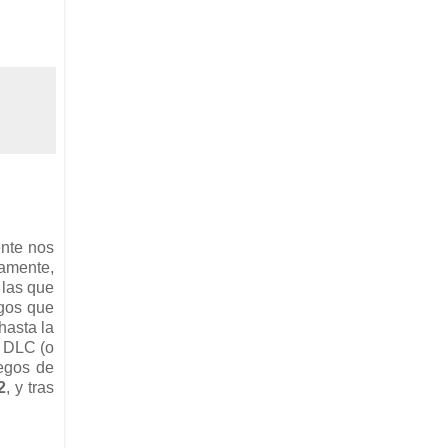
ente nos
damente,
 las que
egos que
hasta la
o DLC (o
egos de
2
, y tras