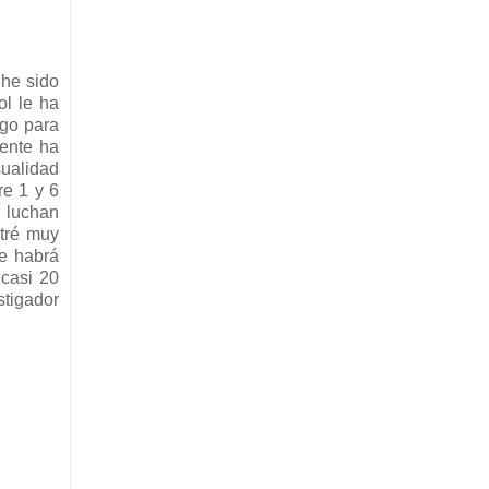
 he sido
ol le ha
ngo para
mente ha
sualidad
re 1 y 6
e luchan
ntré muy
se habrá
 casi 20
stigador