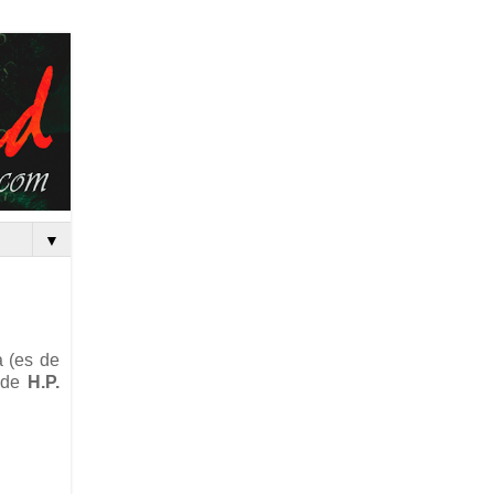
▼
a (es de
s de
H.P.