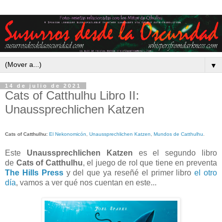
▼
14 de julio de 2021
Cats of Catthulhu Libro II:
Unaussprechlichen Katzen
Cats of Catthulhu
:
El Nekonomicón
,
Unaussprechlichen Katzen
,
Mundos de Catthulhu
.
Este
Unaussprechlichen Katzen
es el segundo libro
de
Cats of Catthulhu
, el juego de rol que tiene en preventa
The Hills Press
y del que ya reseñé el primer libro
el otro
día
, vamos a ver qué nos cuentan en este...