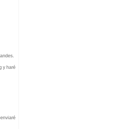
randes.
g y haré
 enviaré