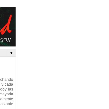
▼
 echando
s y cada
 doy las
 mayoría
evamente
bastante
.