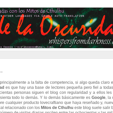
..
rincipalmente a la falta de competencia, si algo queda claro
dad
es que hay una base de lectores pequeña pero fiel a toda
cientas personas siguen el blog con regularidad y a ellos les
 asienta todo lo demás. Y lo demás básicamente es
Google
, la
obre cualquier producto lovecraftiano que haya reseñado y, nu
al relacionado con los
Mitos de Cthulhu
este blog suele salir 
mero de visitas diarias oscilen entre las ochocientas y las mil