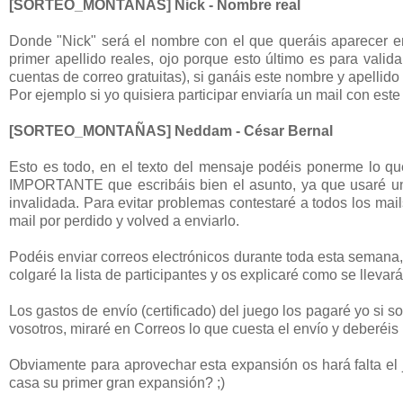
[SORTEO_MONTAÑAS] Nick - Nombre real
Donde "Nick" será el nombre con el que queráis aparecer en 
primer apellido reales, ojo porque esto último es para valid
cuentas de correo gratuitas), si ganáis este nombre y apellid
Por ejemplo si yo quisiera participar enviaría un mail con este
[SORTEO_MONTAÑAS] Neddam - César Bernal
Esto es todo, en el texto del mensaje podéis ponerme lo q
IMPORTANTE que escribáis bien el asunto, ya que usaré un fi
invalidada. Para evitar problemas contestaré a todos los mail
mail por perdido y volved a enviarlo.
Podéis enviar correos electrónicos durante toda esta semana,
colgaré la lista de participantes y os explicaré como se llevará
Los gastos de envío (certificado) del juego los pagaré yo si s
vosotros, miraré en Correos lo que cuesta el envío y deberéi
Obviamente para aprovechar esta expansión os hará falta el 
casa su primer gran expansión? ;)