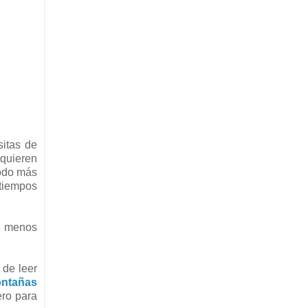
sitas de
 quieren
todo más
atiempos
 o menos
 de leer
ontañas
ero para