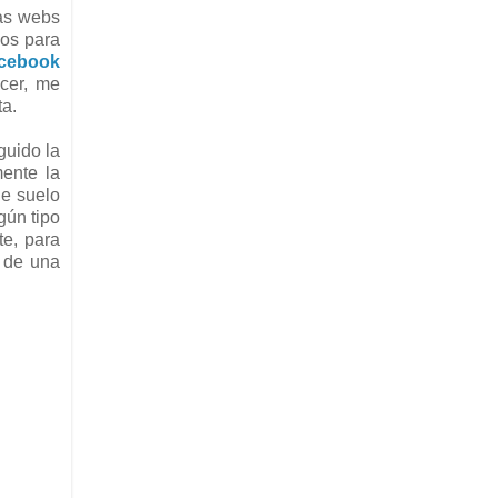
nas webs
nos para
cebook
cer, me
ta.
guido la
ente la
ue suelo
gún tipo
te, para
 de una