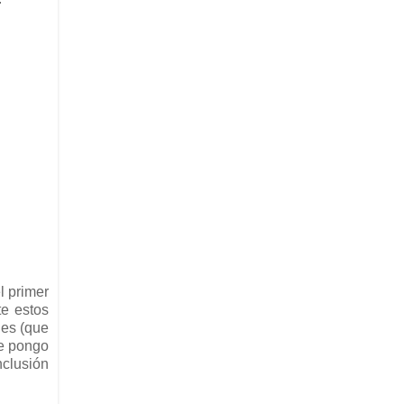
l primer
te estos
les (que
me pongo
clusión