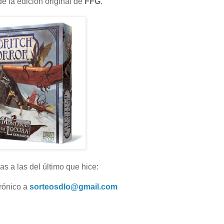
de la edición original de
FFG
.
as a las del último que hice:
trónico a
sorteosdlo@gmail.com