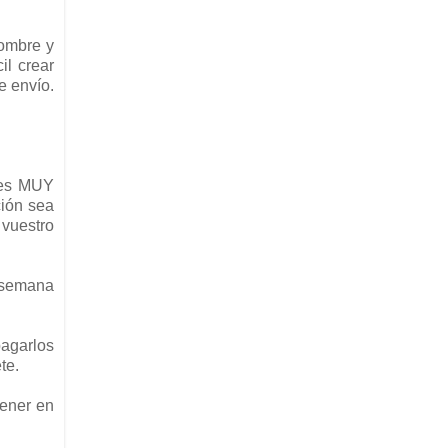
nombre y
il crear
e envío.
o es MUY
ción sea
 vuestro
a semana
pagarlos
te.
tener en