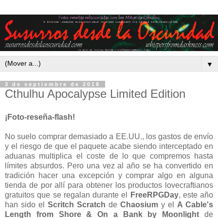
▼
3 de septiembre de 2018
Cthulhu Apocalypse Limited Edition
¡Foto-reseña-flash!
No suelo comprar demasiado a EE.UU., los gastos de envío
y el riesgo de que el paquete acabe siendo interceptado en
aduanas multiplica el coste de lo que compremos hasta
límites absurdos. Pero una vez al año se ha convertido en
tradición hacer una excepción y comprar algo en alguna
tienda de por allí para obtener los productos lovecraftianos
gratuitos que se regalan durante el
FreeRPGDay
, este año
han sido el
Scritch Scratch
de
Chaosium
y el
A Cable's
Length from Shore & On a Bank by Moonlight
de