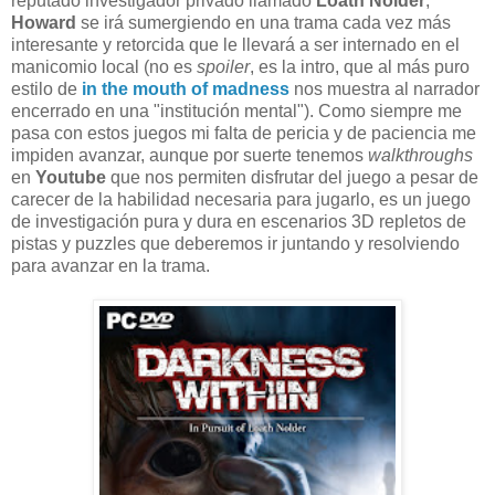
reputado investigador privado llamado
Loath Nolder
,
Howard
se irá sumergiendo en una trama cada vez más
interesante y retorcida que le llevará a ser internado en el
manicomio local (no es
spoiler
, es la intro, que al más puro
estilo de
in the mouth of madness
nos muestra al narrador
encerrado en una "institución mental"). Como siempre me
pasa con estos juegos mi falta de pericia y de paciencia me
impiden avanzar, aunque por suerte tenemos
walkthroughs
en
Youtube
que nos permiten disfrutar del juego a pesar de
carecer de la habilidad necesaria para jugarlo, es un juego
de investigación pura y dura en escenarios 3D repletos de
pistas y puzzles que deberemos ir juntando y resolviendo
para avanzar en la trama.