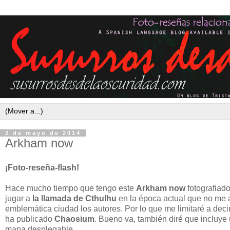
2 de mayo de 2014
Arkham now
¡Foto-reseña-flash!
Hace mucho tiempo que tengo este
Arkham now
fotografiad
jugar a
la llamada de Cthulhu
en la época actual que no me a
emblemática ciudad los autores. Por lo que me limitaré a dec
ha publicado
Chaosium
. Bueno va, también diré que incluye u
mapa desplegable.