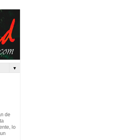
▼
an de
ta
nte, lo
 un